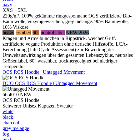
navy
XXS – 5XL
220g/m², 100% gekämmte ringgesponnene OCS zertifizierte Bio-
Baumwolle, enzymgewaschen, grey melange: 90% Baumwolle,
10% Viskose
heavy
combed
60°
neutral label
NEW 2026
Kragen und Ärmelbündchen in Rippstrick, weicher Griff,
zertifizierte vegane Produktion ohne tierische Hilfsstoffe, LCA-
Berechnung (Life Cycle Assessment) zur Bewertung der
Umweltauswirkungen über den gesamten Lebenszyklus, neutrales
Größenlabel, 60° waschbar, trocknergeeignet bei niedriger
Temperatur
OCS RCS Hoodie | Untagged Movement
DUO
OCS RCS Hoodie | Untagged Movement
66.4010
NEW
OCS RCS Hoodie
Schwerer Unisex Kapuzen Sweater
white
black
charcoal
grey melange
fog
birch