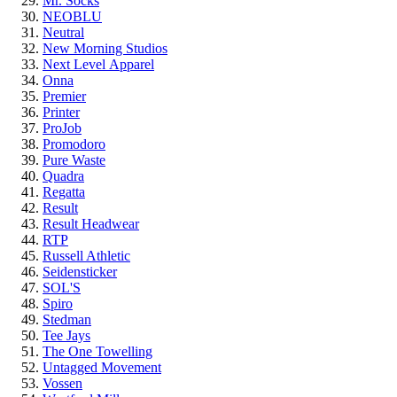
Mr. Socks
NEOBLU
Neutral
New Morning Studios
Next Level
Apparel
Onna
Premier
Printer
ProJob
Promodoro
Pure Waste
Quadra
Regatta
Result
Result Headwear
RTP
Russell Athletic
Seidensticker
SOL'S
Spiro
Stedman
Tee Jays
The One Towelling
Untagged Movement
Vossen