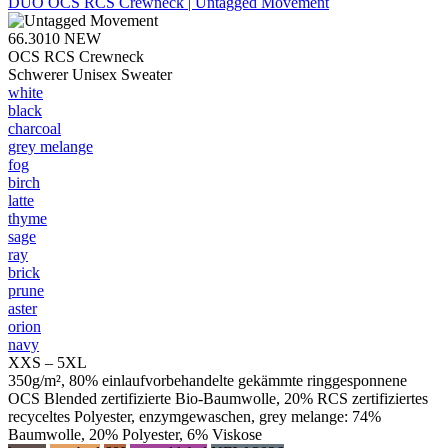
DUO
OCS RCS Crewneck | Untagged Movement
66.3010
NEW
OCS RCS Crewneck
Schwerer Unisex Sweater
white
black
charcoal
grey melange
fog
birch
latte
thyme
sage
ray
brick
prune
aster
orion
navy
XXS – 5XL
350g/m², 80% einlaufvorbehandelte gekämmte ringgesponnene
OCS Blended zertifizierte Bio-Baumwolle, 20% RCS zertifiziertes
recyceltes Polyester, enzymgewaschen, grey melange: 74%
Baumwolle, 20% Polyester, 6% Viskose