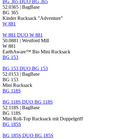
BG 365
DUO
BG 365
52.0365 | BagBase
BG 365
Kinder Rucksack "Adventure"
W 881
W 881
DUO
W 881
50.0881 | Westford Mill
W 881
EarthAware™ Bio Mini Rucksack
BG 153
BG 153
DUO
BG 153
52.0153 | BagBase
BG 153
Mini Rucksack
BG 118S
BG 118S
DUO
BG 118S
52.118S | BagBase
BG 118S
Mini Roll-Top Rucksack mit Doppelgriff
BG 185S
BG 185S
DUO
BG 185S