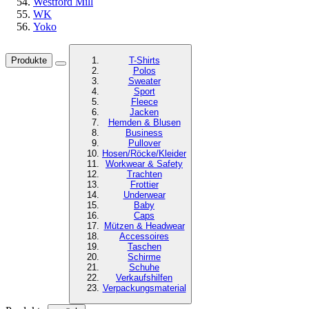
Westford Mill
WK
Yoko
Produkte
T-Shirts
Polos
Sweater
Sport
Fleece
Jacken
Hemden & Blusen
Business
Pullover
Hosen/Röcke/Kleider
Workwear & Safety
Trachten
Frottier
Underwear
Baby
Caps
Mützen & Headwear
Accessoires
Taschen
Schirme
Schuhe
Verkaufshilfen
Verpackungsmaterial