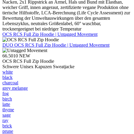
Nacken, 2x1 Rippstrick an Ärmel, Hals und Bund mit Elasthan,
weicher Griff, innen angeraut, zertifizierte vegane Produktion ohne
tierische Hilfsstoffe, LCA-Berechnung (Life Cycle Assessment) zur
Bewertung der Umweltauswirkungen über den gesamten
Lebenszyklus, neutrales Größenlabel, 60° waschbar,
trocknergeeignet bei niedriger Temperatur
OCS RCS Full Zip Hoodie | Untagged Movement
DUO
OCS RCS Full Zip Hoodie | Untagged Movement
66.5010
NEW
OCS RCS Full Zip Hoodie
Schwere Unisex Kapuzen Sweatjacke
white
black
charcoal
grey melange
fog
birch
latte
thyme
sage
ray
brick
prune