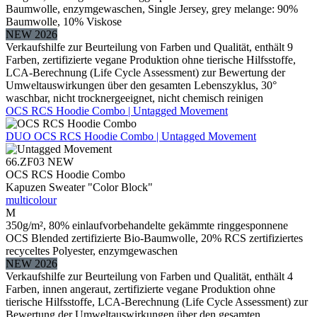
Baumwolle, enzymgewaschen, Single Jersey, grey melange: 90%
Baumwolle, 10% Viskose
NEW 2026
Verkaufshilfe zur Beurteilung von Farben und Qualität, enthält 9
Farben, zertifizierte vegane Produktion ohne tierische Hilfsstoffe,
LCA-Berechnung (Life Cycle Assessment) zur Bewertung der
Umweltauswirkungen über den gesamten Lebenszyklus, 30°
waschbar, nicht trocknergeeignet, nicht chemisch reinigen
OCS RCS Hoodie Combo | Untagged Movement
DUO
OCS RCS Hoodie Combo | Untagged Movement
66.ZF03
NEW
OCS RCS Hoodie Combo
Kapuzen Sweater "Color Block"
multicolour
M
350g/m², 80% einlaufvorbehandelte gekämmte ringgesponnene
OCS Blended zertifizierte Bio-Baumwolle, 20% RCS zertifiziertes
recyceltes Polyester, enzymgewaschen
NEW 2026
Verkaufshilfe zur Beurteilung von Farben und Qualität, enthält 4
Farben, innen angeraut, zertifizierte vegane Produktion ohne
tierische Hilfsstoffe, LCA-Berechnung (Life Cycle Assessment) zur
Bewertung der Umweltauswirkungen über den gesamten