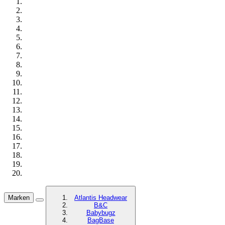
Marken
Atlantis Headwear
B&C
Babybugz
BagBase