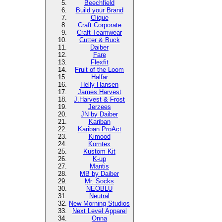
Beechfield
Build your Brand
Clique
Craft Corporate
Craft Teamwear
Cutter & Buck
Daiber
Fare
Flexfit
Fruit of the Loom
Halfar
Helly Hansen
James Harvest
J.Harvest & Frost
Jerzees
JN by Daiber
Kariban
Kariban ProAct
Kimood
Korntex
Kustom Kit
K-up
Mantis
MB by Daiber
Mr. Socks
NEOBLU
Neutral
New Morning Studios
Next Level
Apparel
Onna