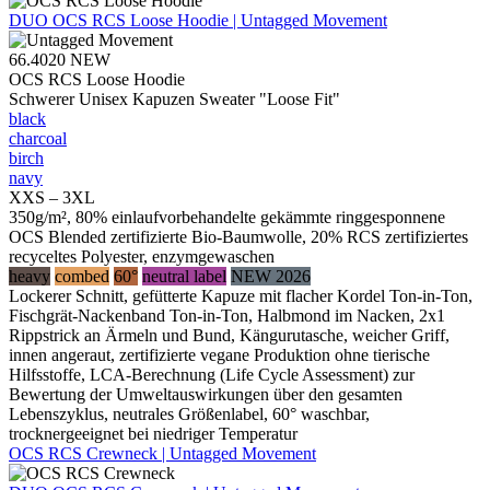
DUO
OCS RCS Loose Hoodie | Untagged Movement
66.4020
NEW
OCS RCS Loose Hoodie
Schwerer Unisex Kapuzen Sweater "Loose Fit"
black
charcoal
birch
navy
XXS – 3XL
350g/m², 80% einlaufvorbehandelte gekämmte ringgesponnene
OCS Blended zertifizierte Bio-Baumwolle, 20% RCS zertifiziertes
recyceltes Polyester, enzymgewaschen
heavy
combed
60°
neutral label
NEW 2026
Lockerer Schnitt, gefütterte Kapuze mit flacher Kordel Ton-in-Ton,
Fischgrät-Nackenband Ton-in-Ton, Halbmond im Nacken, 2x1
Rippstrick an Ärmeln und Bund, Kängurutasche, weicher Griff,
innen angeraut, zertifizierte vegane Produktion ohne tierische
Hilfsstoffe, LCA-Berechnung (Life Cycle Assessment) zur
Bewertung der Umweltauswirkungen über den gesamten
Lebenszyklus, neutrales Größenlabel, 60° waschbar,
trocknergeeignet bei niedriger Temperatur
OCS RCS Crewneck | Untagged Movement