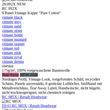
28.092X
NEW
RC 092X
6 Panel Vintage Kappe "Pure Cotton"
vintage black
vintage grey
vintage sand
vintage stone
vintage bottle
vintage mustard
vintage orange
vintage red
vintage pink
vintage royal
vintage denim
onesize
175g/m², 100% vorgewaschene Baumwolle
Tear Away
NEW 2026
Niedriges Profil, Vintage-Look, vorgeformtes Schild, recycelter
Schirm, Panele unverstärkt, 6 gestickte Luftlöcher, Stoffband mit
Metallverschluss, Tear Away Label, Handwäsche, nicht bügeln,
nicht trocknergeeignet, nicht chemisch reinigen
RC 985X | Result Headwear
DUO
RC 985X | Result Headwear