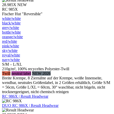
28.985X
NEW
RC 985X
Fischer Hut "Reversible"
white/​white
black/​white
grey/​white
bottle/​white
orange/​white
red/​white
pink/​white
sky/​white
royal/​white
navy/​white
S/M – L/XL
210g/m², 100% recyceltes Polyester-Twill
Twill
neutral label
NEW 2026
Breite Krempe, 8 Ziernähte auf der Krempe, weiße Innenseite,
wendbar, neutrales Größenlabel, in 2 Größen erhältlich, Größe S/M
= 56cm, Größe L/XL = 60cm, 30° waschbar, nicht bügeln, nicht
trocknergeeignet, nicht chemisch reinigen
RC 986X | Result Headwear
DUO
RC 986X | Result Headwear