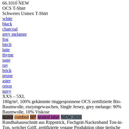
66.1010
NEW
OCS T-Shirt
Schweres Unisex T-Shirt
white
black
charcoal
grey melange
fog
birch
latte
thyme
sage
ray
brick
prune
aster
orion
navy
XXS – 5XL
180g/m², 100% gekämmte ringgesponnene OCS zertifizierte Bio-
Baumwolle, enzymgewaschen, Single Jersey, grey melange: 90%
Baumwolle, 10% Viskose
heavy
combed
60°
neutral label
NEW 2026
Rundhalsausschnitt aus Rippstrick, Fischgrät-Nackenband Ton-in-
Ton, weicher Griff, zertifizierte vegane Produktion ohne tierische