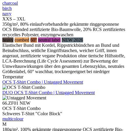
charcoal
birch
navy
XXS – 3XL
350g/m², 80% einlaufvorbehandelte gekämmte ringgesponnene
OCS Blended zertifizierte Bio-Baumwolle, 20% RCS zertifiziertes
recyceltes Polyester, enzymgewaschen
heavy
combed
60°
neutral label
NEW 2026
Elastischer Bund mit Kordel, Rippstrickbündchen an Bund und
Beinabschluss, seitliche Eingriffstaschen, weicher Griff, innen
angeraut, zertifizierte vegane Produktion ohne tierische Hilfsstoffe,
LCA-Berechnung (Life Cycle Assessment) zur Bewertung der
Umweltauswirkungen über den gesamten Lebenszyklus, neutrales
Größenlabel, 60° waschbar, trocknergeeignet bei niedriger
Temperatur
OCS T-Shirt Combo | Untagged Movement
DUO
OCS T-Shirt Combo | Untagged Movement
66.ZF01
NEW
OCS T-Shirt Combo
Schweres T-Shirt "Color Block"
multicolour
M
180g/m², 100% gekämmte ringgesponnene OCS zertifizierte Bio-