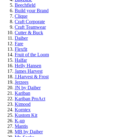
Beechfield
Build your Brand
Clique
Craft Corporate
Craft Teamwear
Cutter & Buck
Daiber
Fare
Flexfit
Fruit of the Loom
Halfar
Helly Hansen
James Harvest
J.Harvest & Frost
Jerzees
JN by Daiber
Kariban
Kariban ProAct
Kimood
Korntex
Kustom Kit
K-up
Mantis
MB by Daiber