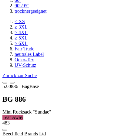
60°
90°/95°
trocknergeeignet
≤ XS
≥ 3XL
≥ 4XL
≥ 5XL
≥ 6XL
Fair Trade
neutrales Label
Oeko-Tex
UV-Schutz
Zurück zur Suche
52.0886 | BagBase
BG 886
Mini Rucksack "Sundae"
Tear Away
483
Beechfield Brands Ltd