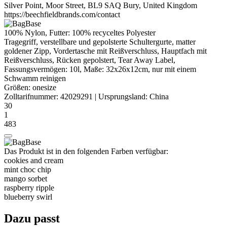
Silver Point, Moor Street, BL9 SAQ Bury, United Kingdom
https://beechfieldbrands.com/contact
100% Nylon, Futter: 100% recyceltes
Polyester
Tragegriff, verstellbare und gepolsterte Schultergurte, matter
goldener Zipp, Vordertasche mit Reißverschluss, Hauptfach mit
Reißverschluss, Rücken gepolstert, Tear Away Label,
Fassungsvermögen: 10l, Maße: 32x26x12cm, nur mit einem
Schwamm reinigen
Größen:
onesize
Zolltarifnummer:
42029291
|
Ursprungsland:
China
30
1
483
Das Produkt ist in den folgenden Farben verfügbar:
cookies and cream
mint choc chip
mango sorbet
raspberry ripple
blueberry swirl
Dazu passt