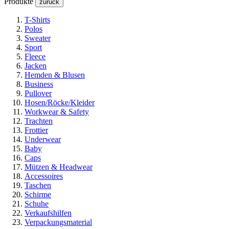
Produkte
zurück
T-Shirts
Polos
Sweater
Sport
Fleece
Jacken
Hemden & Blusen
Business
Pullover
Hosen/Röcke/Kleider
Workwear & Safety
Trachten
Frottier
Underwear
Baby
Caps
Mützen & Headwear
Accessoires
Taschen
Schirme
Schuhe
Verkaufshilfen
Verpackungsmaterial