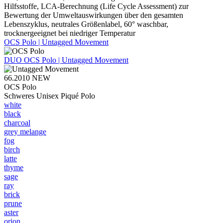
Hilfsstoffe, LCA-Berechnung (Life Cycle Assessment) zur
Bewertung der Umweltauswirkungen über den gesamten
Lebenszyklus, neutrales Größenlabel, 60° waschbar,
trocknergeeignet bei niedriger Temperatur
OCS Polo | Untagged Movement
DUO
OCS Polo | Untagged Movement
66.2010
NEW
OCS Polo
Schweres Unisex Piqué Polo
white
black
charcoal
grey melange
fog
birch
latte
thyme
sage
ray
brick
prune
aster
orion