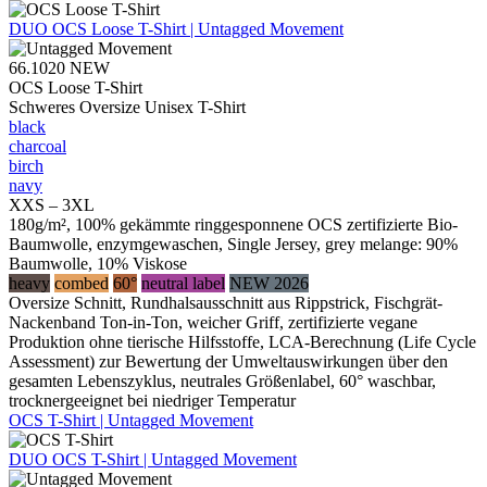
DUO
OCS Loose T-Shirt | Untagged Movement
66.1020
NEW
OCS Loose T-Shirt
Schweres Oversize Unisex T-Shirt
black
charcoal
birch
navy
XXS – 3XL
180g/m², 100% gekämmte ringgesponnene OCS zertifizierte Bio-
Baumwolle, enzymgewaschen, Single Jersey, grey melange: 90%
Baumwolle, 10% Viskose
heavy
combed
60°
neutral label
NEW 2026
Oversize Schnitt, Rundhalsausschnitt aus Rippstrick, Fischgrät-
Nackenband Ton-in-Ton, weicher Griff, zertifizierte vegane
Produktion ohne tierische Hilfsstoffe, LCA-Berechnung (Life Cycle
Assessment) zur Bewertung der Umweltauswirkungen über den
gesamten Lebenszyklus, neutrales Größenlabel, 60° waschbar,
trocknergeeignet bei niedriger Temperatur
OCS T-Shirt | Untagged Movement
DUO
OCS T-Shirt | Untagged Movement