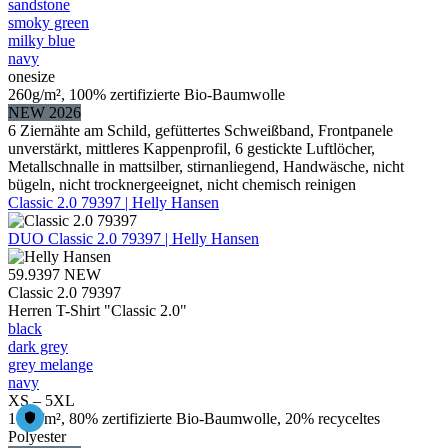
sandstone
smoky green
milky blue
navy
onesize
260g/m², 100% zertifizierte Bio-Baumwolle
NEW 2026
6 Ziernähte am Schild, gefüttertes Schweißband, Frontpanele
unverstärkt, mittleres Kappenprofil, 6 gestickte Luftlöcher,
Metallschnalle in mattsilber, stirnanliegend, Handwäsche, nicht
bügeln, nicht trocknergeeignet, nicht chemisch reinigen
Classic 2.0 79397 | Helly Hansen
DUO
Classic 2.0 79397 | Helly Hansen
59.9397
NEW
Classic 2.0 79397
Herren T-Shirt "Classic 2.0"
black
dark grey
grey melange
navy
XS – 5XL
165g/m², 80% zertifizierte Bio-Baumwolle, 20% recyceltes
Polyester