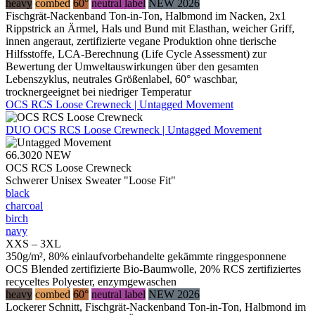
heavy
combed
60°
neutral label
NEW 2026
Fischgrät-Nackenband Ton-in-Ton, Halbmond im Nacken, 2x1
Rippstrick an Ärmel, Hals und Bund mit Elasthan, weicher Griff,
innen angeraut, zertifizierte vegane Produktion ohne tierische
Hilfsstoffe, LCA-Berechnung (Life Cycle Assessment) zur
Bewertung der Umweltauswirkungen über den gesamten
Lebenszyklus, neutrales Größenlabel, 60° waschbar,
trocknergeeignet bei niedriger Temperatur
OCS RCS Loose Crewneck | Untagged Movement
DUO
OCS RCS Loose Crewneck | Untagged Movement
66.3020
NEW
OCS RCS Loose Crewneck
Schwerer Unisex Sweater "Loose Fit"
black
charcoal
birch
navy
XXS – 3XL
350g/m², 80% einlaufvorbehandelte gekämmte ringgesponnene
OCS Blended zertifizierte Bio-Baumwolle, 20% RCS zertifiziertes
recyceltes Polyester, enzymgewaschen
heavy
combed
60°
neutral label
NEW 2026
Lockerer Schnitt, Fischgrät-Nackenband Ton-in-Ton, Halbmond im