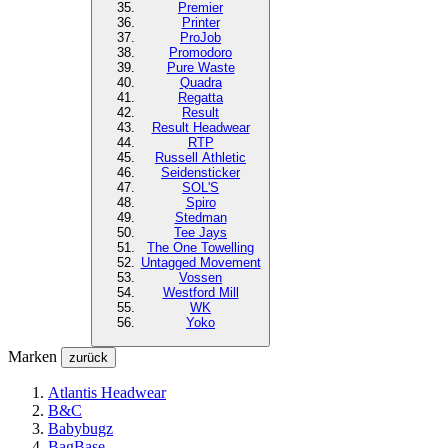
Premier
Printer
ProJob
Promodoro
Pure Waste
Quadra
Regatta
Result
Result Headwear
RTP
Russell Athletic
Seidensticker
SOL'S
Spiro
Stedman
Tee Jays
The One Towelling
Untagged Movement
Vossen
Westford Mill
WK
Yoko
Marken
zurück
Atlantis Headwear
B&C
Babybugz
BagBase