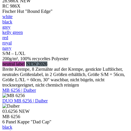
28.986X
NEW
RC 986X
Fischer Hut "Bound Edge"
white
black
grey
kelly green
red
royal
navy
S/M – L/XL
200g/m², 100% recyceltes Polyester
neutral label
NEW 2026
Breite Krempe, 8 Ziernähte auf der Krempe, gestickte Luftlöcher,
neutrales Größenlabel, in 2 Größen erhältlich, Größe S/M = 56cm,
Größe L/XL = 60cm, 30° waschbar, nicht bügeln, nicht
trocknergeeignet, nicht chemisch reinigen
MB 6256 | Daiber
DUO
MB 6256 | Daiber
03.6256
NEW
MB 6256
6 Panel Kappe "Dad Cap"
black