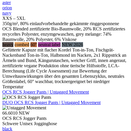
aster
orion
navy
XXS – 5XL
350g/m², 80% einlaufvorbehandelte gekämmte ringgesponnene
OCS Blended zertifizierte Bio-Baumwolle, 20% RCS zertifiziertes
recyceltes Polyester, enzymgewaschen, grey melange: 74%
Baumwolle, 20% Polyester, 6% Viskose
heavy
combed
60°
neutral label
NEW 2026
Gefütterte Kapuze mit flacher Kordel Ton-in-Ton, Fischgrät-
Nackenband Ton-in-Ton, Halbmond im Nacken, 2x1 Rippstrick an
Ärmeln und Bund, Kängurutaschen, weicher Griff, innen angeraut,
zertifizierte vegane Produktion ohne tierische Hilfsstoffe, LCA-
Berechnung (Life Cycle Assessment) zur Bewertung der
Umweltauswirkungen über den gesamten Lebenszyklus, neutrales
Größenlabel, 60° waschbar, trocknergeeignet bei niedriger
Temperatur
OCS RCS Jogger Pants | Untagged Movement
DUO
OCS RCS Jogger Pants | Untagged Movement
66.6010
NEW
OCS RCS Jogger Pants
Schwere Unisex Jogginghose
black