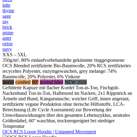
latte
thyme
sage
ray
brick
prune
aster
orion
navy
XXS – 5XL
350g/m², 80% einlaufvorbehandelte gekämmte ringgesponnene
OCS Blended zertifizierte Bio-Baumwolle, 20% RCS zertifiziertes
recyceltes Polyester, enzymgewaschen, grey melange: 74%
Baumwolle, 20% Polyester, 6% Viskose
heavy
combed
60°
neutral label
NEW 2026
Gefütterte Kapuze mit flacher Kordel Ton-in-Ton, Fischgrät-
Nackenband Ton-in-Ton, Halbmond im Nacken, 2x1 Rippstrick an
Ärmeln und Bund, Kängurutasche, weicher Griff, innen angeraut,
zertifizierte vegane Produktion ohne tierische Hilfsstoffe, LCA-
Berechnung (Life Cycle Assessment) zur Bewertung der
Umweltauswirkungen über den gesamten Lebenszyklus, neutrales
Größenlabel, 60° waschbar, trocknergeeignet bei niedriger
Temperatur
OCS RCS Loose Hoodie | Untagged Movement