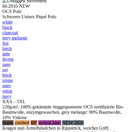
66.2010
NEW
OCS Polo
Schweres Unisex Piqué Polo
white
black
charcoal
grey melange
fog
birch
latte
thyme
sage
ray
brick
prune
aster
orion
navy
XXS – 5XL
220g/m², 100% gekämmte ringgesponnene OCS zertifizierte Bio-
Baumwolle, enzymgewaschen, grey melange: 90% Baumwolle,
10% Viskose
heavy
combed
60°
neutral label
NEW 2026
Kragen und Ärmelbündchen in Rippstrick, weicher Griff,