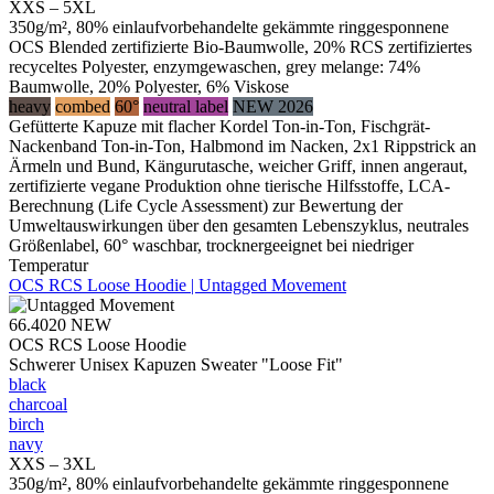
XXS – 5XL
350g/m², 80% einlaufvorbehandelte gekämmte ringgesponnene
OCS Blended zertifizierte Bio-Baumwolle, 20% RCS zertifiziertes
recyceltes Polyester, enzymgewaschen, grey melange: 74%
Baumwolle, 20% Polyester, 6% Viskose
heavy
combed
60°
neutral label
NEW 2026
Gefütterte Kapuze mit flacher Kordel Ton-in-Ton, Fischgrät-
Nackenband Ton-in-Ton, Halbmond im Nacken, 2x1 Rippstrick an
Ärmeln und Bund, Kängurutasche, weicher Griff, innen angeraut,
zertifizierte vegane Produktion ohne tierische Hilfsstoffe, LCA-
Berechnung (Life Cycle Assessment) zur Bewertung der
Umweltauswirkungen über den gesamten Lebenszyklus, neutrales
Größenlabel, 60° waschbar, trocknergeeignet bei niedriger
Temperatur
OCS RCS Loose Hoodie | Untagged Movement
66.4020
NEW
OCS RCS Loose Hoodie
Schwerer Unisex Kapuzen Sweater "Loose Fit"
black
charcoal
birch
navy
XXS – 3XL
350g/m², 80% einlaufvorbehandelte gekämmte ringgesponnene