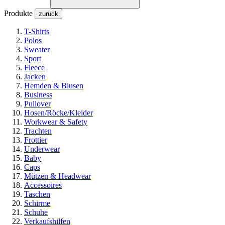
Produkte
zurück
T-Shirts
Polos
Sweater
Sport
Fleece
Jacken
Hemden & Blusen
Business
Pullover
Hosen/Röcke/Kleider
Workwear & Safety
Trachten
Frottier
Underwear
Baby
Caps
Mützen & Headwear
Accessoires
Taschen
Schirme
Schuhe
Verkaufshilfen