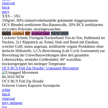
charcoal
birch
navy
XXS – 3XL
350g/m², 80% einlaufvorbehandelte gekämmte ringgesponnene
OCS Blended zertifizierte Bio-Baumwolle, 20% RCS zertifiziertes
recyceltes Polyester, enzymgewaschen
heavy
combed
60°
neutral label
NEW 2026
Lockerer Schnitt, Fischgrät-Nackenband Ton-in-Ton, Halbmond im
Nacken, 2x1 Rippstrick an Ärmel, Hals und Bund mit Elasthan,
weicher Griff, innen angeraut, zertifizierte vegane Produktion ohne
tierische Hilfsstoffe, LCA-Berechnung (Life Cycle Assessment) zur
Bewertung der Umweltauswirkungen über den gesamten
Lebenszyklus, neutrales Größenlabel, 60° waschbar,
trocknergeeignet bei niedriger Temperatur
OCS RCS Full Zip Hoodie | Untagged Movement
66.5010
NEW
OCS RCS Full Zip Hoodie
Schwere Unisex Kapuzen Sweatjacke
white
black
charcoal
grey melange
fog