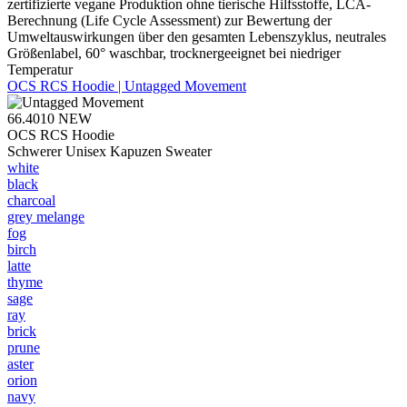
zertifizierte vegane Produktion ohne tierische Hilfsstoffe, LCA-
Berechnung (Life Cycle Assessment) zur Bewertung der
Umweltauswirkungen über den gesamten Lebenszyklus, neutrales
Größenlabel, 60° waschbar, trocknergeeignet bei niedriger
Temperatur
OCS RCS Hoodie | Untagged Movement
66.4010
NEW
OCS RCS Hoodie
Schwerer Unisex Kapuzen Sweater
white
black
charcoal
grey melange
fog
birch
latte
thyme
sage
ray
brick
prune
aster
orion
navy