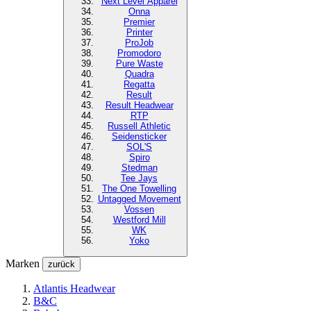
Next Level
Apparel
Onna
Premier
Printer
ProJob
Promodoro
Pure Waste
Quadra
Regatta
Result
Result Headwear
RTP
Russell Athletic
Seidensticker
SOL'S
Spiro
Stedman
Tee Jays
The One Towelling
Untagged Movement
Vossen
Westford Mill
WK
Yoko
Marken
zurück
Atlantis Headwear
B&C