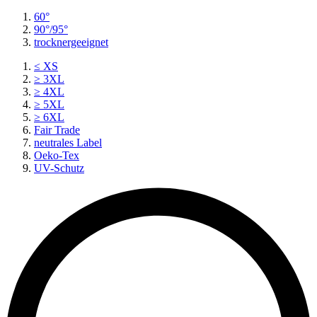
60°
90°/95°
trocknergeeignet
≤ XS
≥ 3XL
≥ 4XL
≥ 5XL
≥ 6XL
Fair Trade
neutrales Label
Oeko-Tex
UV-Schutz