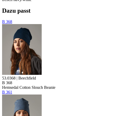
Dazu passt
B 368
53.0368 | Beechfield
B 368
Hemsedal Cotton Slouch Beanie
B 361