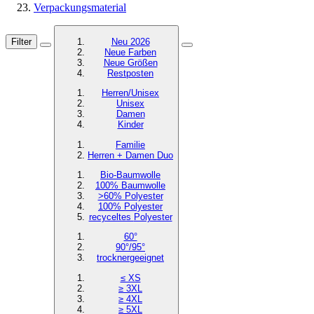
Verpackungsmaterial
Filter
Neu 2026
Neue Farben
Neue Größen
Restposten
Herren/Unisex
Unisex
Damen
Kinder
Familie
Herren + Damen Duo
Bio-Baumwolle
100% Baumwolle
>60% Polyester
100% Polyester
recyceltes
Polyester
60°
90°/95°
trocknergeeignet
≤ XS
≥ 3XL
≥ 4XL
≥ 5XL