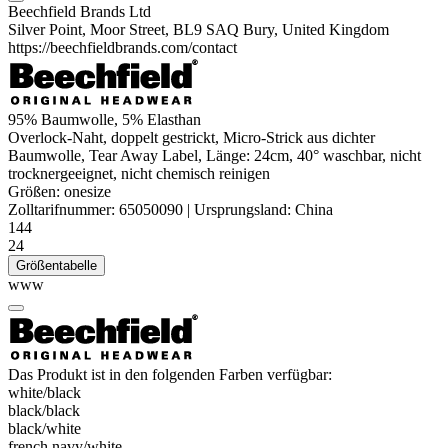
Beechfield Brands Ltd
Silver Point, Moor Street, BL9 SAQ Bury, United Kingdom
https://beechfieldbrands.com/contact
95% Baumwolle, 5%
Elasthan
Overlock-Naht, doppelt gestrickt, Micro-Strick aus dichter
Baumwolle, Tear Away Label, Länge: 24cm, 40° waschbar, nicht
trocknergeeignet, nicht chemisch reinigen
Größen:
onesize
Zolltarifnummer:
65050090
|
Ursprungsland:
China
144
24
Größentabelle
www
Das Produkt ist in den folgenden Farben verfügbar:
white/​black
black/​black
black/​white
french navy/​white