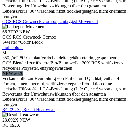
tierische Hilfsstoffe, LCA-Berechnung (Life Cycle Assessment) zur
Bewertung der Umweltauswirkungen über den gesamten
Lebenszyklus, 30° waschbar, nicht trocknergeeignet, nicht chemisch
reinigen
OCS RCS Crewneck Combo | Untagged Movement
66.ZF02
NEW
OCS RCS Crewneck Combo
Sweater "Color Block"
multicolour
M
350g/m², 80% einlaufvorbehandelte gekämmte ringgesponnene
OCS Blended zertifizierte Bio-Baumwolle, 20% RCS zertifiziertes
recyceltes Polyester, enzymgewaschen
NEW 2026
Verkaufshilfe zur Beurteilung von Farben und Qualität, enthält 4
Farben, innen angeraut, zertifizierte vegane Produktion ohne
tierische Hilfsstoffe, LCA-Berechnung (Life Cycle Assessment) zur
Bewertung der Umweltauswirkungen über den gesamten
Lebenszyklus, 30° waschbar, nicht trocknergeeignet, nicht chemisch
reinigen
RC 092X | Result Headwear
28.092X
NEW
RC 092X