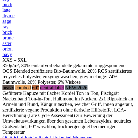
birch
latte
thyme
sage
ray
brick
prune
aster
orion
navy
XXS – 5XL
350g/m², 80% einlaufvorbehandelte gekämmte ringgesponnene
OCS Blended zertifizierte Bio-Baumwolle, 20% RCS zertifiziertes
recyceltes Polyester, enzymgewaschen, grey melange: 74%
Baumwolle, 20% Polyester, 6% Viskose
heavy
combed
60°
neutral label
NEW 2026
Gefütterte Kapuze mit flacher Kordel Ton-in-Ton, Fischgrät-
Nackenband Ton-in-Ton, Halbmond im Nacken, 2x1 Rippstrick an
Ärmeln und Bund, Kängurutaschen, weicher Griff, innen angeraut,
zertifizierte vegane Produktion ohne tierische Hilfsstoffe, LCA-
Berechnung (Life Cycle Assessment) zur Bewertung der
Umweltauswirkungen über den gesamten Lebenszyklus, neutrales
Größenlabel, 60° waschbar, trocknergeeignet bei niedriger
Temperatur
OCS RCS Jogger Pants | Untagged Movement