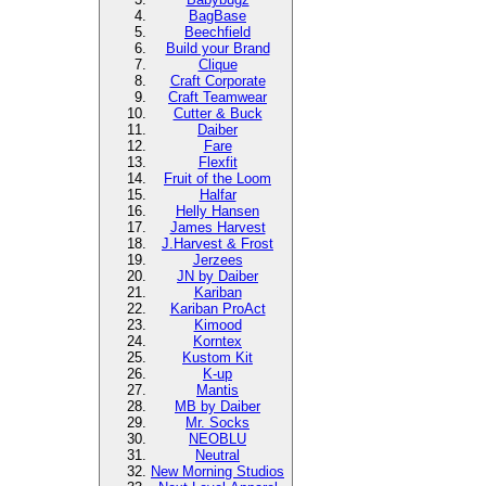
BagBase
Beechfield
Build your Brand
Clique
Craft Corporate
Craft Teamwear
Cutter & Buck
Daiber
Fare
Flexfit
Fruit of the Loom
Halfar
Helly Hansen
James Harvest
J.Harvest & Frost
Jerzees
JN by Daiber
Kariban
Kariban ProAct
Kimood
Korntex
Kustom Kit
K-up
Mantis
MB by Daiber
Mr. Socks
NEOBLU
Neutral
New Morning Studios