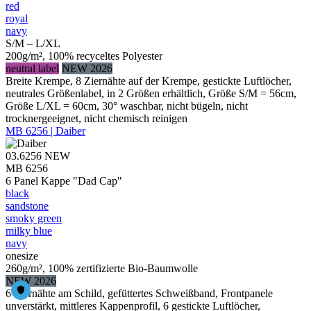
red
royal
navy
S/M – L/XL
200g/m², 100% recyceltes Polyester
neutral label
NEW 2026
Breite Krempe, 8 Ziernähte auf der Krempe, gestickte Luftlöcher,
neutrales Größenlabel, in 2 Größen erhältlich, Größe S/M = 56cm,
Größe L/XL = 60cm, 30° waschbar, nicht bügeln, nicht
trocknergeeignet, nicht chemisch reinigen
MB 6256 | Daiber
03.6256
NEW
MB 6256
6 Panel Kappe "Dad Cap"
black
sandstone
smoky green
milky blue
navy
onesize
260g/m², 100% zertifizierte Bio-Baumwolle
NEW 2026
6 Ziernähte am Schild, gefüttertes Schweißband, Frontpanele
unverstärkt, mittleres Kappenprofil, 6 gestickte Luftlöcher,