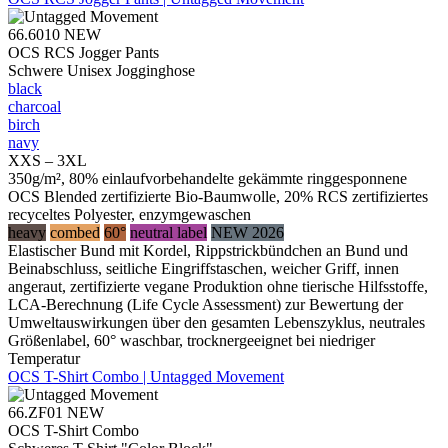
66.6010
NEW
OCS RCS Jogger Pants
Schwere Unisex Jogginghose
black
charcoal
birch
navy
XXS – 3XL
350g/m², 80% einlaufvorbehandelte gekämmte ringgesponnene
OCS Blended zertifizierte Bio-Baumwolle, 20% RCS zertifiziertes
recyceltes Polyester, enzymgewaschen
heavy
combed
60°
neutral label
NEW 2026
Elastischer Bund mit Kordel, Rippstrickbündchen an Bund und
Beinabschluss, seitliche Eingriffstaschen, weicher Griff, innen
angeraut, zertifizierte vegane Produktion ohne tierische Hilfsstoffe,
LCA-Berechnung (Life Cycle Assessment) zur Bewertung der
Umweltauswirkungen über den gesamten Lebenszyklus, neutrales
Größenlabel, 60° waschbar, trocknergeeignet bei niedriger
Temperatur
OCS T-Shirt Combo | Untagged Movement
66.ZF01
NEW
OCS T-Shirt Combo