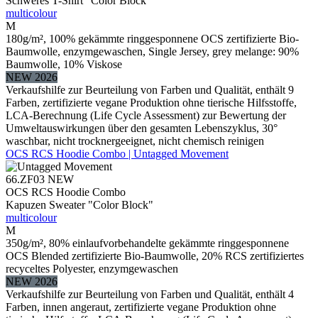
Schweres T-Shirt "Color Block"
multicolour
M
180g/m², 100% gekämmte ringgesponnene OCS zertifizierte Bio-
Baumwolle, enzymgewaschen, Single Jersey, grey melange: 90%
Baumwolle, 10% Viskose
NEW 2026
Verkaufshilfe zur Beurteilung von Farben und Qualität, enthält 9
Farben, zertifizierte vegane Produktion ohne tierische Hilfsstoffe,
LCA-Berechnung (Life Cycle Assessment) zur Bewertung der
Umweltauswirkungen über den gesamten Lebenszyklus, 30°
waschbar, nicht trocknergeeignet, nicht chemisch reinigen
OCS RCS Hoodie Combo | Untagged Movement
66.ZF03
NEW
OCS RCS Hoodie Combo
Kapuzen Sweater "Color Block"
multicolour
M
350g/m², 80% einlaufvorbehandelte gekämmte ringgesponnene
OCS Blended zertifizierte Bio-Baumwolle, 20% RCS zertifiziertes
recyceltes Polyester, enzymgewaschen
NEW 2026
Verkaufshilfe zur Beurteilung von Farben und Qualität, enthält 4
Farben, innen angeraut, zertifizierte vegane Produktion ohne