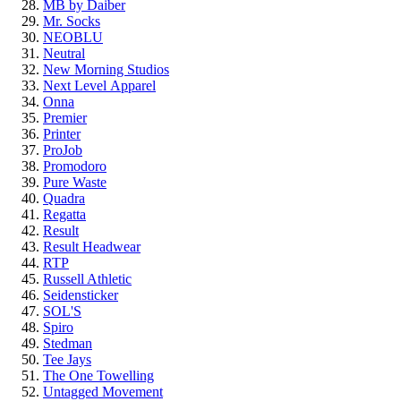
MB by Daiber
Mr. Socks
NEOBLU
Neutral
New Morning Studios
Next Level
Apparel
Onna
Premier
Printer
ProJob
Promodoro
Pure Waste
Quadra
Regatta
Result
Result Headwear
RTP
Russell Athletic
Seidensticker
SOL'S
Spiro
Stedman
Tee Jays
The One Towelling
Untagged Movement