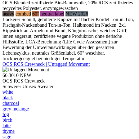
OCS Blended zertifizierte Bio-Baumwolle, 20% RCS zertifiziertes
recyceltes Polyester, enzymgewaschen
heavy
combed
60°
neutral label
NEW 2026
Lockerer Schnitt, gefütterte Kapuze mit flacher Kordel Ton-in-Ton,
Fischgrät-Nackenband Ton-in-Ton, Halbmond im Nacken, 2x1
Rippstrick an Ärmeln und Bund, Kängurutasche, weicher Griff,
innen angeraut, zertifizierte vegane Produktion ohne tierische
Hilfsstoffe, LCA-Berechnung (Life Cycle Assessment) zur
Bewertung der Umweltauswirkungen über den gesamten
Lebenszyklus, neutrales Größenlabel, 60° waschbar,
trocknergeeignet bei niedriger Temperatur
OCS RCS Crewneck | Untagged Movement
66.3010
NEW
OCS RCS Crewneck
Schwerer Unisex Sweater
white
black
charcoal
grey melange
fog
birch
latte
thyme
sage