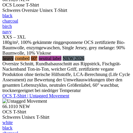
OCS Loose T-Shirt
Schweres Oversize Unisex T-Shirt
black
charcoal
birch
navy
XXS – 3XL
180g/m², 100% gekämmte ringgesponnene OCS zertifizierte Bio-
Baumwolle, enzymgewaschen, Single Jersey, grey melange: 90%
Baumwolle, 10% Viskose
heavy
combed
60°
neutral label
NEW 2026
Oversize Schnitt, Rundhalsausschnitt aus Rippstrick, Fischgrät-
Nackenband Ton-in-Ton, weicher Griff, zertifizierte vegane
Produktion ohne tierische Hilfsstoffe, LCA-Berechnung (Life Cycle
Assessment) zur Bewertung der Umweltauswirkungen über den
gesamten Lebenszyklus, neutrales Größenlabel, 60° waschbar,
trocknergeeignet bei niedriger Temperatur
OCS T-Shirt | Untagged Movement
66.1010
NEW
OCS T-Shirt
Schweres Unisex T-Shirt
white
black