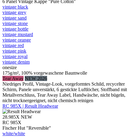
6 Panel Vintage Kappe "Pure Cotton"
vintage black
vintage grey
vintage sand
vintage stone
vintage bottle
vintage mustard
vintage orange
vintage red
vintage pink
vintage royal
vintage denim
onesize
175g/m², 100% vorgewaschene Baumwolle
Tear Away
NEW 2026
Niedriges Profil, Vintage-Look, vorgeformtes Schild, recycelter
Schirm, Panele unverstärkt, 6 gestickte Luftlöcher, Stoffband mit
Metallverschluss, Tear Away Label, Handwäsche, nicht bügeln,
nicht trocknergeeignet, nicht chemisch reinigen
RC 985X | Result Headwear
28.985X
NEW
RC 985X
Fischer Hut "Reversible"
white/​white