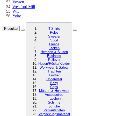
Vossen
Westford Mill
WK
Yoko
Produkte
T-Shirts
Polos
Sweater
Sport
Fleece
Jacken
Hemden & Blusen
Business
Pullover
Hosen/Röcke/Kleider
Workwear & Safety
Trachten
Frottier
Underwear
Baby
Caps
Mützen & Headwear
Accessoires
Taschen
Schirme
Schuhe
Verkaufshilfen
Verpackungsmaterial