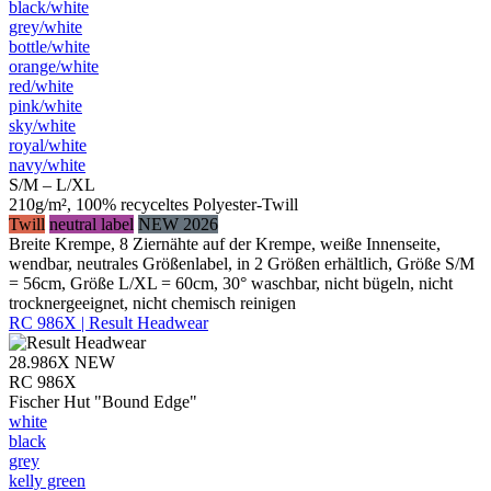
black/​white
grey/​white
bottle/​white
orange/​white
red/​white
pink/​white
sky/​white
royal/​white
navy/​white
S/M – L/XL
210g/m², 100% recyceltes Polyester-Twill
Twill
neutral label
NEW 2026
Breite Krempe, 8 Ziernähte auf der Krempe, weiße Innenseite,
wendbar, neutrales Größenlabel, in 2 Größen erhältlich, Größe S/M
= 56cm, Größe L/XL = 60cm, 30° waschbar, nicht bügeln, nicht
trocknergeeignet, nicht chemisch reinigen
RC 986X | Result Headwear
28.986X
NEW
RC 986X
Fischer Hut "Bound Edge"
white
black
grey
kelly green