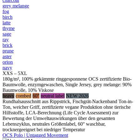
charcoal
grey melange
fog
birch
latte
thyme
sage
ray
brick
prune
aster
orion
navy
XXS – 5XL
180g/m², 100% gekämmte ringgesponnene OCS zertifizierte Bio-
Baumwolle, enzymgewaschen, Single Jersey, grey melange: 90%
Baumwolle, 10% Viskose
heavy
combed
60°
neutral label
NEW 2026
Rundhalsausschnitt aus Rippstrick, Fischgrät-Nackenband Ton-in-
Ton, weicher Griff, zertifizierte vegane Produktion ohne tierische
Hilfsstoffe, LCA-Berechnung (Life Cycle Assessment) zur
Bewertung der Umweltauswirkungen über den gesamten
Lebenszyklus, neutrales Größenlabel, 60° waschbar,
trocknergeeignet bei niedriger Temperatur
OCS Polo | Untagged Movement