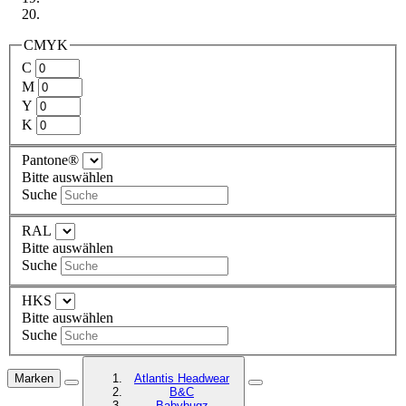
CMYK
C
M
Y
K
Pantone®
Bitte auswählen
Suche
RAL
Bitte auswählen
Suche
HKS
Bitte auswählen
Suche
Marken
Atlantis Headwear
B&C
Babybugz