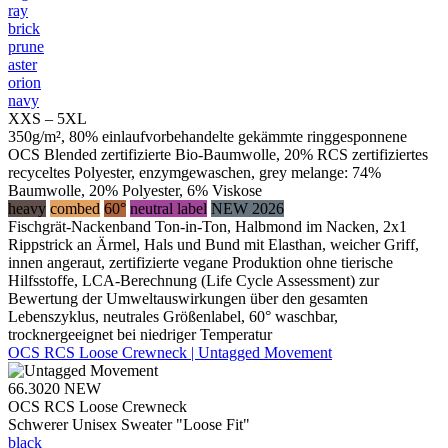
ray
brick
prune
aster
orion
navy
XXS – 5XL
350g/m², 80% einlaufvorbehandelte gekämmte ringgesponnene
OCS Blended zertifizierte Bio-Baumwolle, 20% RCS zertifiziertes
recyceltes Polyester, enzymgewaschen, grey melange: 74%
Baumwolle, 20% Polyester, 6% Viskose
heavy
combed
60°
neutral label
NEW 2026
Fischgrät-Nackenband Ton-in-Ton, Halbmond im Nacken, 2x1
Rippstrick an Ärmel, Hals und Bund mit Elasthan, weicher Griff,
innen angeraut, zertifizierte vegane Produktion ohne tierische
Hilfsstoffe, LCA-Berechnung (Life Cycle Assessment) zur
Bewertung der Umweltauswirkungen über den gesamten
Lebenszyklus, neutrales Größenlabel, 60° waschbar,
trocknergeeignet bei niedriger Temperatur
OCS RCS Loose Crewneck | Untagged Movement
66.3020
NEW
OCS RCS Loose Crewneck
Schwerer Unisex Sweater "Loose Fit"
black