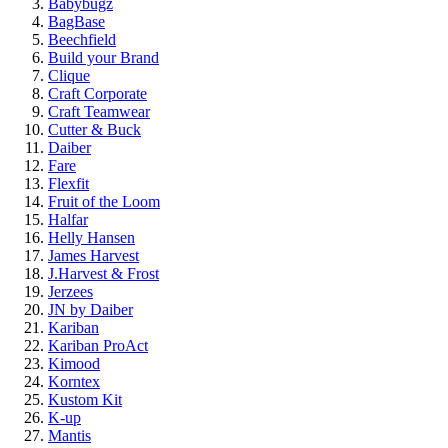
Babybugz
BagBase
Beechfield
Build your Brand
Clique
Craft Corporate
Craft Teamwear
Cutter & Buck
Daiber
Fare
Flexfit
Fruit of the Loom
Halfar
Helly Hansen
James Harvest
J.Harvest & Frost
Jerzees
JN by Daiber
Kariban
Kariban ProAct
Kimood
Korntex
Kustom Kit
K-up
Mantis