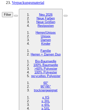
Verpackungsmaterial
Filter
Neu 2026
Neue Farben
Neue Größen
Restposten
Herren/Unisex
Unisex
Damen
Kinder
Familie
Herren + Damen Duo
Bio-Baumwolle
100% Baumwolle
>60% Polyester
100% Polyester
recyceltes
Polyester
60°
90°/95°
trocknergeeignet
≤ XS
≥ 3XL
≥ 4XL
≥ 5XL