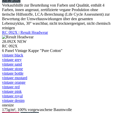
NEW 2026
Verkaufshilfe zur Beurteilung von Farben und Qualität, enthält 4
Farben, innen angeraut, zertifizierte vegane Produktion ohne
tierische Hilfsstoffe, LCA-Berechnung (Life Cycle Assessment) zur
Bewertung der Umweltauswirkungen über den gesamten
Lebenszyklus, 30° waschbar, nicht trocknergeeignet, nicht chemisch
reinigen
RC 092X | Result Headwear
28.092X
NEW
RC 092X
6 Panel Vintage Kappe "Pure Cotton"
vintage black
vintage grey
vintage sand
vintage stone
vintage bottle
vintage mustard
vintage orange
vintage red
vintage pink
vintage royal
vintage denim
onesize
175g/m², 100% vorgewaschene Baumwolle