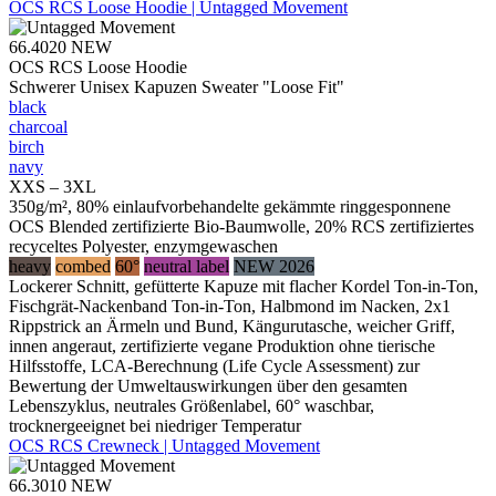
OCS RCS Loose Hoodie | Untagged Movement
66.4020
NEW
OCS RCS Loose Hoodie
Schwerer Unisex Kapuzen Sweater "Loose Fit"
black
charcoal
birch
navy
XXS – 3XL
350g/m², 80% einlaufvorbehandelte gekämmte ringgesponnene
OCS Blended zertifizierte Bio-Baumwolle, 20% RCS zertifiziertes
recyceltes Polyester, enzymgewaschen
heavy
combed
60°
neutral label
NEW 2026
Lockerer Schnitt, gefütterte Kapuze mit flacher Kordel Ton-in-Ton,
Fischgrät-Nackenband Ton-in-Ton, Halbmond im Nacken, 2x1
Rippstrick an Ärmeln und Bund, Kängurutasche, weicher Griff,
innen angeraut, zertifizierte vegane Produktion ohne tierische
Hilfsstoffe, LCA-Berechnung (Life Cycle Assessment) zur
Bewertung der Umweltauswirkungen über den gesamten
Lebenszyklus, neutrales Größenlabel, 60° waschbar,
trocknergeeignet bei niedriger Temperatur
OCS RCS Crewneck | Untagged Movement
66.3010
NEW