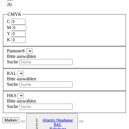
CMYK
C
M
Y
K
Pantone®
Bitte auswählen
Suche
RAL
Bitte auswählen
Suche
HKS
Bitte auswählen
Suche
Marken
Atlantis Headwear
B&C
Babybugz