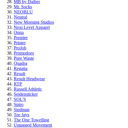
MB by Daiber
Mr. Socks
NEOBLU
Neutral
New Morning Studios
Next Level
Apparel
Onna
Premier
Printer
ProJob
Promodoro
Pure Waste
Quadra
Regatta
Result
Result Headwear
RTP
Russell Athletic
Seidensticker
SOL'S
Spiro
Stedman
Tee Jays
The One Towelling
Untagged Movement