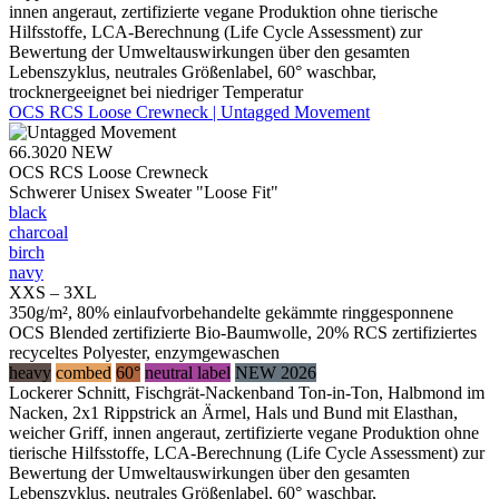
innen angeraut, zertifizierte vegane Produktion ohne tierische
Hilfsstoffe, LCA-Berechnung (Life Cycle Assessment) zur
Bewertung der Umweltauswirkungen über den gesamten
Lebenszyklus, neutrales Größenlabel, 60° waschbar,
trocknergeeignet bei niedriger Temperatur
OCS RCS Loose Crewneck | Untagged Movement
66.3020
NEW
OCS RCS Loose Crewneck
Schwerer Unisex Sweater "Loose Fit"
black
charcoal
birch
navy
XXS – 3XL
350g/m², 80% einlaufvorbehandelte gekämmte ringgesponnene
OCS Blended zertifizierte Bio-Baumwolle, 20% RCS zertifiziertes
recyceltes Polyester, enzymgewaschen
heavy
combed
60°
neutral label
NEW 2026
Lockerer Schnitt, Fischgrät-Nackenband Ton-in-Ton, Halbmond im
Nacken, 2x1 Rippstrick an Ärmel, Hals und Bund mit Elasthan,
weicher Griff, innen angeraut, zertifizierte vegane Produktion ohne
tierische Hilfsstoffe, LCA-Berechnung (Life Cycle Assessment) zur
Bewertung der Umweltauswirkungen über den gesamten
Lebenszyklus, neutrales Größenlabel, 60° waschbar,