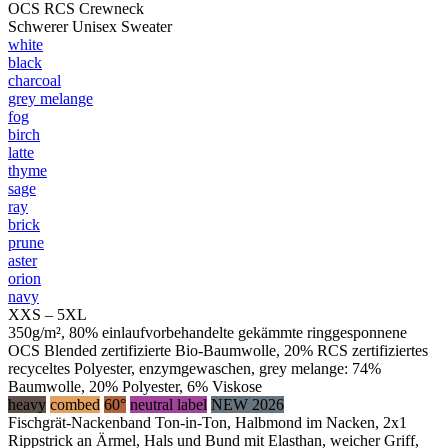
OCS RCS Crewneck
Schwerer Unisex Sweater
white
black
charcoal
grey melange
fog
birch
latte
thyme
sage
ray
brick
prune
aster
orion
navy
XXS – 5XL
350g/m², 80% einlaufvorbehandelte gekämmte ringgesponnene
OCS Blended zertifizierte Bio-Baumwolle, 20% RCS zertifiziertes
recyceltes Polyester, enzymgewaschen, grey melange: 74%
Baumwolle, 20% Polyester, 6% Viskose
heavy
combed
60°
neutral label
NEW 2026
Fischgrät-Nackenband Ton-in-Ton, Halbmond im Nacken, 2x1
Rippstrick an Ärmel, Hals und Bund mit Elasthan, weicher Griff,