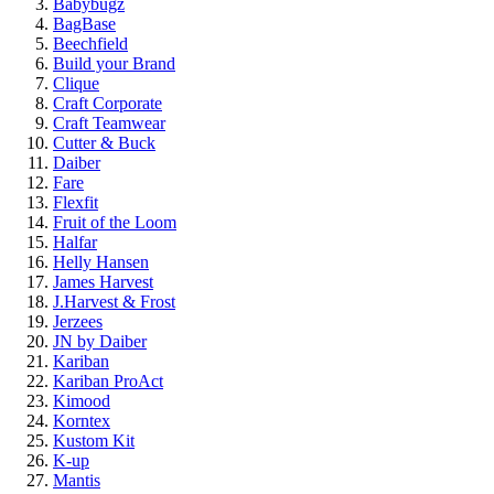
Babybugz
BagBase
Beechfield
Build your Brand
Clique
Craft Corporate
Craft Teamwear
Cutter & Buck
Daiber
Fare
Flexfit
Fruit of the Loom
Halfar
Helly Hansen
James Harvest
J.Harvest & Frost
Jerzees
JN by Daiber
Kariban
Kariban ProAct
Kimood
Korntex
Kustom Kit
K-up
Mantis