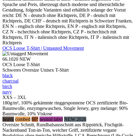
Sprache und Preis, überzeugt durch moderne und übersichtliche
Gestaltung, folgende Varianten sind erhältlich solange der Vorrat
reicht: DE N - deutsch ohne Richtpreis, DE P - deutsch mit
Richtpreis, DE CHF - deutsch mit Richtpreis in Schweizer Franken,
EN N - englisch ohne Richtpreis, EN P - englisch mit Richtpreis,
CZ N - tschechisch ohne Richtpreis, CZ P - tschechisch mit
Richtpreis, IT N - italienisch ohne Richtpreis, IT P - italienisch mit
Richtpreis
OCS Loose T-Shirt | Untagged Movement
66.1020
NEW
OCS Loose T-Shirt
Schweres Oversize Unisex T-Shirt
black
charcoal
birch
navy
XXS – 3XL
180g/m², 100% gekämmte ringgesponnene OCS zertifizierte Bio-
Baumwolle, enzymgewaschen, Single Jersey, grey melange: 90%
Baumwolle, 10% Viskose
heavy
combed
60°
neutral label
NEW 2026
Oversize Schnitt, Rundhalsausschnitt aus Rippstrick, Fischgrät-
Nackenband Ton-in-Ton, weicher Griff, zertifizierte vegane
Produktion ohne tierische Hilfsstoffe, LCA-Berechnung (Life Cycle