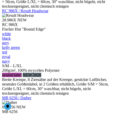
= 56cm, Größe L/XL = 60cm, 30° waschbar, nicht bügeln, nicht
trocknergeeignet, nicht chemisch reinigen
RC 986X | Result Headwear
28.986X
NEW
RC 986X
Fischer Hut "Bound Edge"
white
black
grey
kelly green
red
royal
navy
S/M – L/XL
200g/m², 100% recyceltes Polyester
neutral label
NEW 2026
Breite Krempe, 8 Ziernähte auf der Krempe, gestickte Luftlöcher,
neutrales Größenlabel, in 2 Größen erhältlich, Größe S/M = 56cm,
Größe L/XL = 60cm, 30° waschbar, nicht bügeln, nicht
trocknergeeignet, nicht chemisch reinigen
MB 6256 | Daiber
03.6256
NEW
MB 6256