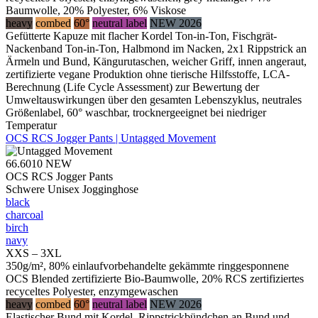
Baumwolle, 20% Polyester, 6% Viskose
heavy
combed
60°
neutral label
NEW 2026
Gefütterte Kapuze mit flacher Kordel Ton-in-Ton, Fischgrät-
Nackenband Ton-in-Ton, Halbmond im Nacken, 2x1 Rippstrick an
Ärmeln und Bund, Kängurutaschen, weicher Griff, innen angeraut,
zertifizierte vegane Produktion ohne tierische Hilfsstoffe, LCA-
Berechnung (Life Cycle Assessment) zur Bewertung der
Umweltauswirkungen über den gesamten Lebenszyklus, neutrales
Größenlabel, 60° waschbar, trocknergeeignet bei niedriger
Temperatur
OCS RCS Jogger Pants | Untagged Movement
66.6010
NEW
OCS RCS Jogger Pants
Schwere Unisex Jogginghose
black
charcoal
birch
navy
XXS – 3XL
350g/m², 80% einlaufvorbehandelte gekämmte ringgesponnene
OCS Blended zertifizierte Bio-Baumwolle, 20% RCS zertifiziertes
recyceltes Polyester, enzymgewaschen
heavy
combed
60°
neutral label
NEW 2026
Elastischer Bund mit Kordel, Rippstrickbündchen an Bund und