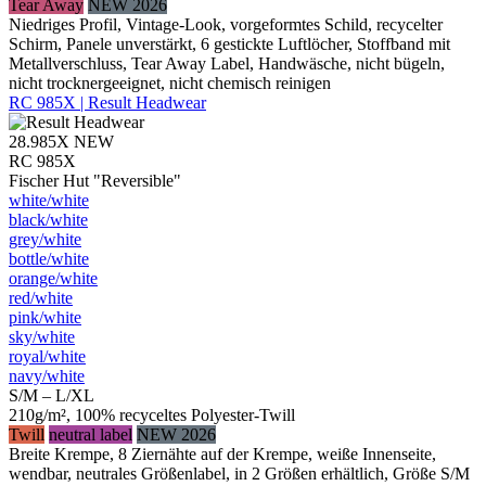
Tear Away
NEW 2026
Niedriges Profil, Vintage-Look, vorgeformtes Schild, recycelter
Schirm, Panele unverstärkt, 6 gestickte Luftlöcher, Stoffband mit
Metallverschluss, Tear Away Label, Handwäsche, nicht bügeln,
nicht trocknergeeignet, nicht chemisch reinigen
RC 985X | Result Headwear
28.985X
NEW
RC 985X
Fischer Hut "Reversible"
white/​white
black/​white
grey/​white
bottle/​white
orange/​white
red/​white
pink/​white
sky/​white
royal/​white
navy/​white
S/M – L/XL
210g/m², 100% recyceltes Polyester-Twill
Twill
neutral label
NEW 2026
Breite Krempe, 8 Ziernähte auf der Krempe, weiße Innenseite,
wendbar, neutrales Größenlabel, in 2 Größen erhältlich, Größe S/M