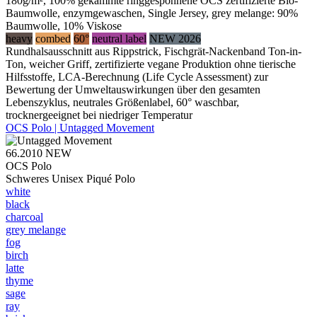
180g/m², 100% gekämmte ringgesponnene OCS zertifizierte Bio-
Baumwolle, enzymgewaschen, Single Jersey, grey melange: 90%
Baumwolle, 10% Viskose
heavy
combed
60°
neutral label
NEW 2026
Rundhalsausschnitt aus Rippstrick, Fischgrät-Nackenband Ton-in-
Ton, weicher Griff, zertifizierte vegane Produktion ohne tierische
Hilfsstoffe, LCA-Berechnung (Life Cycle Assessment) zur
Bewertung der Umweltauswirkungen über den gesamten
Lebenszyklus, neutrales Größenlabel, 60° waschbar,
trocknergeeignet bei niedriger Temperatur
OCS Polo | Untagged Movement
66.2010
NEW
OCS Polo
Schweres Unisex Piqué Polo
white
black
charcoal
grey melange
fog
birch
latte
thyme
sage
ray