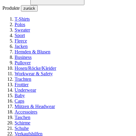
Produkte
zurück
T-Shirts
Polos
Sweater
Sport
Fleece
Jacken
Hemden & Blusen
Business
Pullover
Hosen/Röcke/Kleider
Workwear & Safety
Trachten
Frottier
Underwear
Baby
Caps
Mützen & Headwear
Accessoires
Taschen
Schirme
Schuhe
Verkaufshilfen