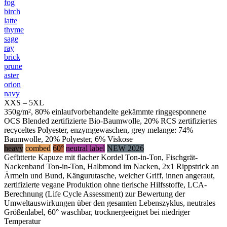
fog
birch
latte
thyme
sage
ray
brick
prune
aster
orion
navy
XXS – 5XL
350g/m², 80% einlaufvorbehandelte gekämmte ringgesponnene
OCS Blended zertifizierte Bio-Baumwolle, 20% RCS zertifiziertes
recyceltes Polyester, enzymgewaschen, grey melange: 74%
Baumwolle, 20% Polyester, 6% Viskose
heavy
combed
60°
neutral label
NEW 2026
Gefütterte Kapuze mit flacher Kordel Ton-in-Ton, Fischgrät-
Nackenband Ton-in-Ton, Halbmond im Nacken, 2x1 Rippstrick an
Ärmeln und Bund, Kängurutasche, weicher Griff, innen angeraut,
zertifizierte vegane Produktion ohne tierische Hilfsstoffe, LCA-
Berechnung (Life Cycle Assessment) zur Bewertung der
Umweltauswirkungen über den gesamten Lebenszyklus, neutrales
Größenlabel, 60° waschbar, trocknergeeignet bei niedriger
Temperatur