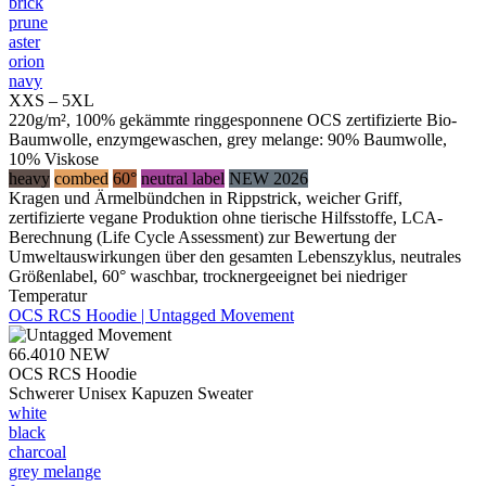
brick
prune
aster
orion
navy
XXS – 5XL
220g/m², 100% gekämmte ringgesponnene OCS zertifizierte Bio-
Baumwolle, enzymgewaschen, grey melange: 90% Baumwolle,
10% Viskose
heavy
combed
60°
neutral label
NEW 2026
Kragen und Ärmelbündchen in Rippstrick, weicher Griff,
zertifizierte vegane Produktion ohne tierische Hilfsstoffe, LCA-
Berechnung (Life Cycle Assessment) zur Bewertung der
Umweltauswirkungen über den gesamten Lebenszyklus, neutrales
Größenlabel, 60° waschbar, trocknergeeignet bei niedriger
Temperatur
OCS RCS Hoodie | Untagged Movement
66.4010
NEW
OCS RCS Hoodie
Schwerer Unisex Kapuzen Sweater
white
black
charcoal
grey melange