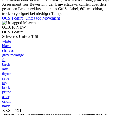
Assessment) zur Bewertung der Umweltauswirkungen über den
gesamten Lebenszyklus, neutrales Größenlabel, 60° waschbar,
trocknergeeignet bei niedriger Temperatur
OCS T-Shirt | Untagged Movement
66.1010
NEW
OCS T-Shirt
Schweres Unisex T-Shirt
white
black
charcoal
grey melange
fog
birch
latte
thyme
sage
ray
brick
prune
aster
orion
navy
XXS – 5XL