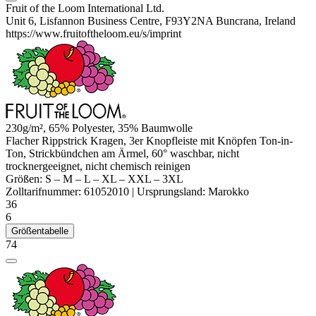
Fruit of the Loom International Ltd.
Unit 6, Lisfannon Business Centre, F93Y2NA Buncrana, Ireland
https://www.fruitoftheloom.eu/s/imprint
230g/m², 65%
Polyester
, 35% Baumwolle
Flacher
Rippstrick
Kragen, 3er Knopfleiste mit Knöpfen Ton-in-
Ton, Strickbündchen am Ärmel, 60° waschbar, nicht
trocknergeeignet, nicht chemisch reinigen
Größen:
S
–
M
–
L
–
XL
–
XXL
–
3XL
Zolltarifnummer:
61052010
|
Ursprungsland:
Marokko
36
6
Größentabelle
74