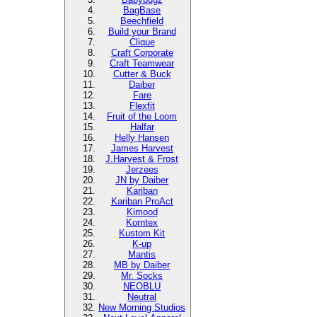
BagBase
Beechfield
Build your Brand
Clique
Craft Corporate
Craft Teamwear
Cutter & Buck
Daiber
Fare
Flexfit
Fruit of the Loom
Halfar
Helly Hansen
James Harvest
J.Harvest & Frost
Jerzees
JN by Daiber
Kariban
Kariban ProAct
Kimood
Korntex
Kustom Kit
K-up
Mantis
MB by Daiber
Mr. Socks
NEOBLU
Neutral
New Morning Studios