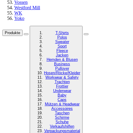
Vossen
Westford Mill
WK
Yoko
Produkte
T-Shirts
Polos
Sweater
Sport
Fleece
Jacken
Hemden & Blusen
Business
Pullover
Hosen/Röcke/Kleider
Workwear & Safety
Trachten
Frottier
Underwear
Baby
Caps
Mützen & Headwear
Accessoires
Taschen
Schirme
Schuhe
Verkaufshilfen
Verpackungsmaterial