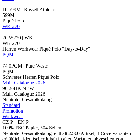
10.599M | Russell Athletic
599M
Piqué Polo
WK 270
20.W270 | WK
WK 270
Herren Workwear Piqué Polo "Day-to-Day"
PQM
74.0PQM | Pure Waste
PQM
Schweres Herren Piqué Polo
Main Catalogue 2026
90.26HK
NEW
Main Catalogue 2026
Neutraler Gesamtkatalog
Standard
Promotion
Workwear
CZ P – EN P
100% FSC Papier, 504 Seiten
Neutraler Gesamtkatalog, enthält 2.560 Artikel, 3 Covervarianten
erhältlich, identischer Inhalt in allen Varianten abgesehen von