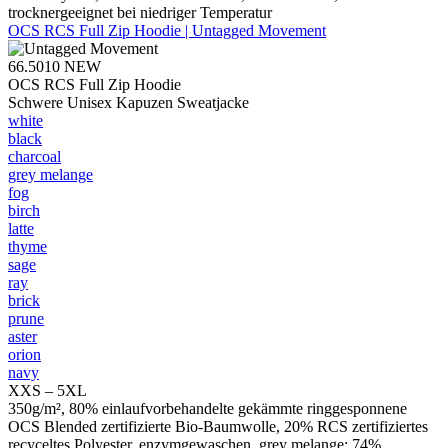
trocknergeeignet bei niedriger Temperatur
OCS RCS Full Zip Hoodie | Untagged Movement
66.5010
NEW
OCS RCS Full Zip Hoodie
Schwere Unisex Kapuzen Sweatjacke
white
black
charcoal
grey melange
fog
birch
latte
thyme
sage
ray
brick
prune
aster
orion
navy
XXS – 5XL
350g/m², 80% einlaufvorbehandelte gekämmte ringgesponnene
OCS Blended zertifizierte Bio-Baumwolle, 20% RCS zertifiziertes
recyceltes Polyester, enzymgewaschen, grey melange: 74%