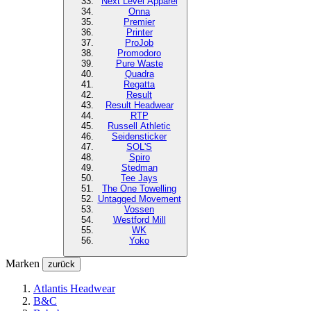
Next Level
Apparel
Onna
Premier
Printer
ProJob
Promodoro
Pure Waste
Quadra
Regatta
Result
Result Headwear
RTP
Russell Athletic
Seidensticker
SOL'S
Spiro
Stedman
Tee Jays
The One Towelling
Untagged Movement
Vossen
Westford Mill
WK
Yoko
Marken
zurück
Atlantis Headwear
B&C