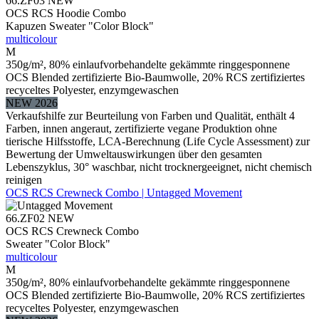
66.ZF03
NEW
OCS RCS Hoodie Combo
Kapuzen Sweater "Color Block"
multicolour
M
350g/m², 80% einlaufvorbehandelte gekämmte ringgesponnene
OCS Blended zertifizierte Bio-Baumwolle, 20% RCS zertifiziertes
recyceltes Polyester, enzymgewaschen
NEW 2026
Verkaufshilfe zur Beurteilung von Farben und Qualität, enthält 4
Farben, innen angeraut, zertifizierte vegane Produktion ohne
tierische Hilfsstoffe, LCA-Berechnung (Life Cycle Assessment) zur
Bewertung der Umweltauswirkungen über den gesamten
Lebenszyklus, 30° waschbar, nicht trocknergeeignet, nicht chemisch
reinigen
OCS RCS Crewneck Combo | Untagged Movement
66.ZF02
NEW
OCS RCS Crewneck Combo
Sweater "Color Block"
multicolour
M
350g/m², 80% einlaufvorbehandelte gekämmte ringgesponnene
OCS Blended zertifizierte Bio-Baumwolle, 20% RCS zertifiziertes
recyceltes Polyester, enzymgewaschen