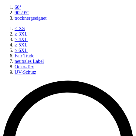
60°
90°/95°
trocknergeeignet
≤ XS
≥ 3XL
≥ 4XL
≥ 5XL
≥ 6XL
Fair Trade
neutrales Label
Oeko-Tex
UV-Schutz