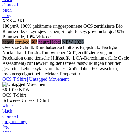
charcoal
birch
navy
XXS – 3XL
180g/m², 100% gekämmte ringgesponnene OCS zertifizierte Bio-
Baumwolle, enzymgewaschen, Single Jersey, grey melange: 90%
Baumwolle, 10% Viskose
heavy
combed
60°
neutral label
NEW 2026
Oversize Schnitt, Rundhalsausschnitt aus Rippstrick, Fischgrät-
Nackenband Ton-in-Ton, weicher Griff, zertifizierte vegane
Produktion ohne tierische Hilfsstoffe, LCA-Berechnung (Life Cycle
Assessment) zur Bewertung der Umweltauswirkungen über den
gesamten Lebenszyklus, neutrales Größenlabel, 60° waschbar,
trocknergeeignet bei niedriger Temperatur
OCS T-Shirt | Untagged Movement
66.1010
NEW
OCS T-Shirt
Schweres Unisex T-Shirt
white
black
charcoal
grey melange
fog