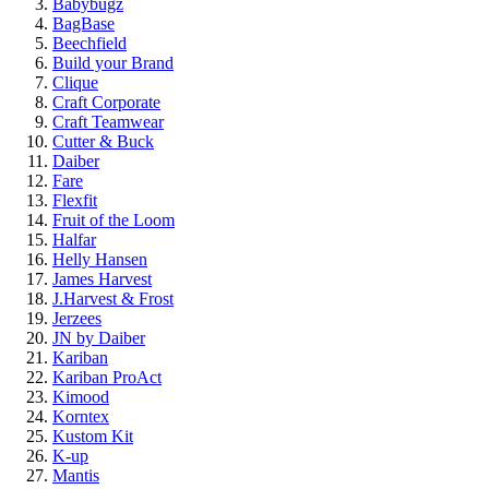
Babybugz
BagBase
Beechfield
Build your Brand
Clique
Craft Corporate
Craft Teamwear
Cutter & Buck
Daiber
Fare
Flexfit
Fruit of the Loom
Halfar
Helly Hansen
James Harvest
J.Harvest & Frost
Jerzees
JN by Daiber
Kariban
Kariban ProAct
Kimood
Korntex
Kustom Kit
K-up
Mantis