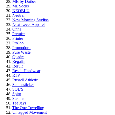
MB by Daiber
Mr. Socks
NEOBLU
Neutral
New Morning Studios
Next Level
Apparel
Onna
Premier
Printer
ProJob
Promodoro
Pure Waste
Quadra
Regatta
Result
Result Headwear
RTP
Russell Athletic
Seidensticker
SOL'S
Spiro
Stedman
Tee Jays
The One Towelling
Untagged Movement