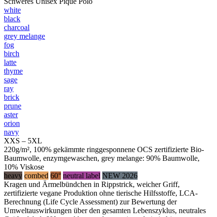
Schweres Unisex Piqué Polo
white
black
charcoal
grey melange
fog
birch
latte
thyme
sage
ray
brick
prune
aster
orion
navy
XXS – 5XL
220g/m², 100% gekämmte ringgesponnene OCS zertifizierte Bio-
Baumwolle, enzymgewaschen, grey melange: 90% Baumwolle,
10% Viskose
heavy
combed
60°
neutral label
NEW 2026
Kragen und Ärmelbündchen in Rippstrick, weicher Griff,
zertifizierte vegane Produktion ohne tierische Hilfsstoffe, LCA-
Berechnung (Life Cycle Assessment) zur Bewertung der
Umweltauswirkungen über den gesamten Lebenszyklus, neutrales