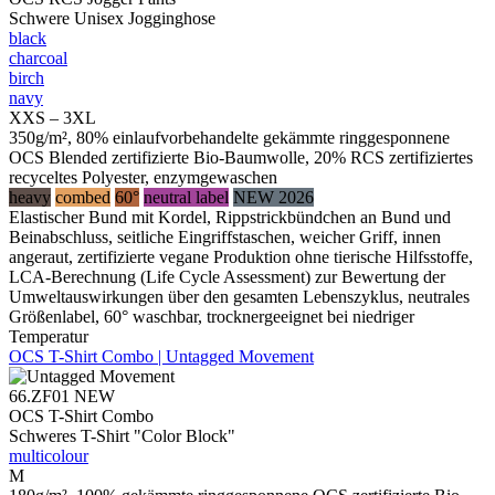
Schwere Unisex Jogginghose
black
charcoal
birch
navy
XXS – 3XL
350g/m², 80% einlaufvorbehandelte gekämmte ringgesponnene
OCS Blended zertifizierte Bio-Baumwolle, 20% RCS zertifiziertes
recyceltes Polyester, enzymgewaschen
heavy
combed
60°
neutral label
NEW 2026
Elastischer Bund mit Kordel, Rippstrickbündchen an Bund und
Beinabschluss, seitliche Eingriffstaschen, weicher Griff, innen
angeraut, zertifizierte vegane Produktion ohne tierische Hilfsstoffe,
LCA-Berechnung (Life Cycle Assessment) zur Bewertung der
Umweltauswirkungen über den gesamten Lebenszyklus, neutrales
Größenlabel, 60° waschbar, trocknergeeignet bei niedriger
Temperatur
OCS T-Shirt Combo | Untagged Movement
66.ZF01
NEW
OCS T-Shirt Combo
Schweres T-Shirt "Color Block"
multicolour
M