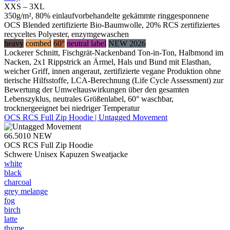
XXS – 3XL
350g/m², 80% einlaufvorbehandelte gekämmte ringgesponnene
OCS Blended zertifizierte Bio-Baumwolle, 20% RCS zertifiziertes
recyceltes Polyester, enzymgewaschen
heavy
combed
60°
neutral label
NEW 2026
Lockerer Schnitt, Fischgrät-Nackenband Ton-in-Ton, Halbmond im
Nacken, 2x1 Rippstrick an Ärmel, Hals und Bund mit Elasthan,
weicher Griff, innen angeraut, zertifizierte vegane Produktion ohne
tierische Hilfsstoffe, LCA-Berechnung (Life Cycle Assessment) zur
Bewertung der Umweltauswirkungen über den gesamten
Lebenszyklus, neutrales Größenlabel, 60° waschbar,
trocknergeeignet bei niedriger Temperatur
OCS RCS Full Zip Hoodie | Untagged Movement
66.5010
NEW
OCS RCS Full Zip Hoodie
Schwere Unisex Kapuzen Sweatjacke
white
black
charcoal
grey melange
fog
birch
latte
thyme