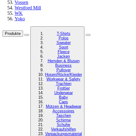
Vossen
Westford Mill
WK
Yoko
Produkte
T-Shirts
Polos
Sweater
Sport
Fleece
Jacken
Hemden & Blusen
Business
Pullover
Hosen/Röcke/Kleider
Workwear & Safety
Trachten
Frottier
Underwear
Baby
Caps
Mützen & Headwear
Accessoires
Taschen
Schirme
Schuhe
Verkaufshilfen
Verpackungsmaterial