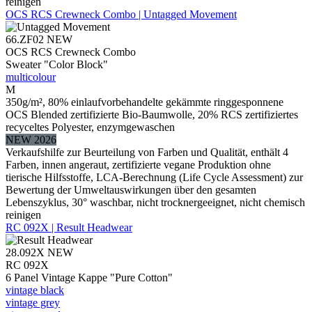
reinigen
OCS RCS Crewneck Combo | Untagged Movement
66.ZF02
NEW
OCS RCS Crewneck Combo
Sweater "Color Block"
multicolour
M
350g/m², 80% einlaufvorbehandelte gekämmte ringgesponnene
OCS Blended zertifizierte Bio-Baumwolle, 20% RCS zertifiziertes
recyceltes Polyester, enzymgewaschen
NEW 2026
Verkaufshilfe zur Beurteilung von Farben und Qualität, enthält 4
Farben, innen angeraut, zertifizierte vegane Produktion ohne
tierische Hilfsstoffe, LCA-Berechnung (Life Cycle Assessment) zur
Bewertung der Umweltauswirkungen über den gesamten
Lebenszyklus, 30° waschbar, nicht trocknergeeignet, nicht chemisch
reinigen
RC 092X | Result Headwear
28.092X
NEW
RC 092X
6 Panel Vintage Kappe "Pure Cotton"
vintage black
vintage grey