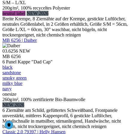
S/M – L/XL
200g/m², 100% recyceltes Polyester
neutral label
NEW 2026
Breite Krempe, 8 Ziernähte auf der Krempe, gestickte Luftlöcher,
neutrales Größenlabel, in 2 Größen erhältlich, Größe S/M = 56cm,
Größe L/XL = 60cm, 30° waschbar, nicht bügeln, nicht
trocknergeeignet, nicht chemisch reinigen
MB 6256 | Daiber
03.6256
NEW
MB 6256
6 Panel Kappe "Dad Cap"
black
sandstone
smoky green
milky blue
navy
onesize
260g/m², 100% zertifizierte Bio-Baumwolle
NEW 2026
6 Ziernähte am Schild, gefüttertes Schweißband, Frontpanele
unverstärkt, mittleres Kappenprofil, 6 gestickte Luftlöcher,
Metallschnalle in mattsilber, stirnanliegend, Handwäsche, nicht
bügeln, nicht trocknergeeignet, nicht chemisch reinigen
Classic 2.0 79397 | Helly Hansen