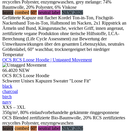
recyceltes Polyester, enzymgewaschen, grey melange: 74%
Baumwolle, 20% Polyester, 6% Viskose
heavy
combed
60°
neutral label
NEW 2026
Gefütterte Kapuze mit flacher Kordel Ton-in-Ton, Fischgrät-
Nackenband Ton-in-Ton, Halbmond im Nacken, 2x1 Rippstrick an
Ärmeln und Bund, Kängurutasche, weicher Griff, innen angeraut,
zertifizierte vegane Produktion ohne tierische Hilfsstoffe, LCA-
Berechnung (Life Cycle Assessment) zur Bewertung der
Umweltauswirkungen über den gesamten Lebenszyklus, neutrales
Größenlabel, 60° waschbar, trocknergeeignet bei niedriger
Temperatur
OCS RCS Loose Hoodie | Untagged Movement
66.4020
NEW
OCS RCS Loose Hoodie
Schwerer Unisex Kapuzen Sweater "Loose Fit"
black
charcoal
birch
navy
XXS – 3XL
350g/m², 80% einlaufvorbehandelte gekämmte ringgesponnene
OCS Blended zertifizierte Bio-Baumwolle, 20% RCS zertifiziertes
recyceltes Polyester, enzymgewaschen
heavy
combed
60°
neutral label
NEW 2026