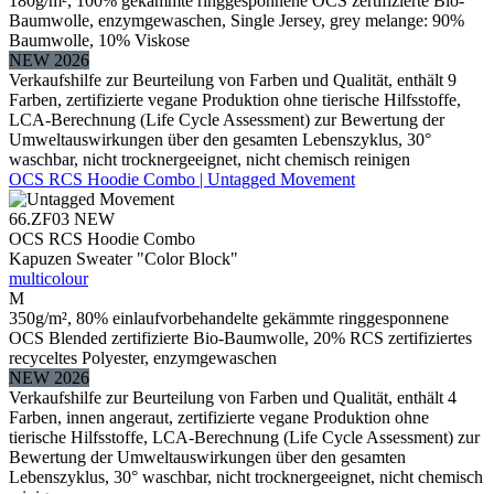
180g/m², 100% gekämmte ringgesponnene OCS zertifizierte Bio-
Baumwolle, enzymgewaschen, Single Jersey, grey melange: 90%
Baumwolle, 10% Viskose
NEW 2026
Verkaufshilfe zur Beurteilung von Farben und Qualität, enthält 9
Farben, zertifizierte vegane Produktion ohne tierische Hilfsstoffe,
LCA-Berechnung (Life Cycle Assessment) zur Bewertung der
Umweltauswirkungen über den gesamten Lebenszyklus, 30°
waschbar, nicht trocknergeeignet, nicht chemisch reinigen
OCS RCS Hoodie Combo | Untagged Movement
66.ZF03
NEW
OCS RCS Hoodie Combo
Kapuzen Sweater "Color Block"
multicolour
M
350g/m², 80% einlaufvorbehandelte gekämmte ringgesponnene
OCS Blended zertifizierte Bio-Baumwolle, 20% RCS zertifiziertes
recyceltes Polyester, enzymgewaschen
NEW 2026
Verkaufshilfe zur Beurteilung von Farben und Qualität, enthält 4
Farben, innen angeraut, zertifizierte vegane Produktion ohne
tierische Hilfsstoffe, LCA-Berechnung (Life Cycle Assessment) zur
Bewertung der Umweltauswirkungen über den gesamten
Lebenszyklus, 30° waschbar, nicht trocknergeeignet, nicht chemisch