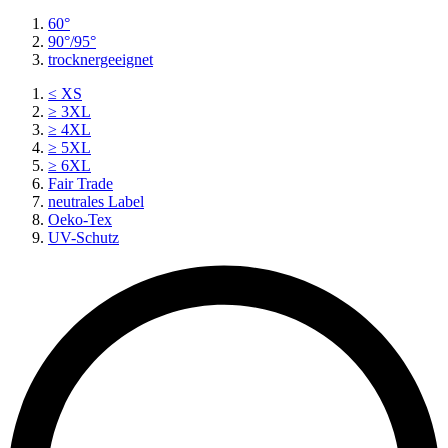
60°
90°/95°
trocknergeeignet
≤ XS
≥ 3XL
≥ 4XL
≥ 5XL
≥ 6XL
Fair Trade
neutrales Label
Oeko-Tex
UV-Schutz