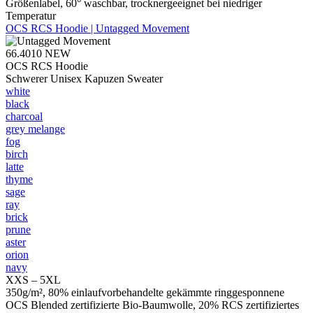
Größenlabel, 60° waschbar, trocknergeeignet bei niedriger
Temperatur
OCS RCS Hoodie | Untagged Movement
66.4010
NEW
OCS RCS Hoodie
Schwerer Unisex Kapuzen Sweater
white
black
charcoal
grey melange
fog
birch
latte
thyme
sage
ray
brick
prune
aster
orion
navy
XXS – 5XL
350g/m², 80% einlaufvorbehandelte gekämmte ringgesponnene
OCS Blended zertifizierte Bio-Baumwolle, 20% RCS zertifiziertes