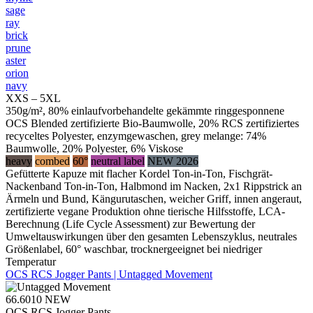
sage
ray
brick
prune
aster
orion
navy
XXS – 5XL
350g/m², 80% einlaufvorbehandelte gekämmte ringgesponnene
OCS Blended zertifizierte Bio-Baumwolle, 20% RCS zertifiziertes
recyceltes Polyester, enzymgewaschen, grey melange: 74%
Baumwolle, 20% Polyester, 6% Viskose
heavy
combed
60°
neutral label
NEW 2026
Gefütterte Kapuze mit flacher Kordel Ton-in-Ton, Fischgrät-
Nackenband Ton-in-Ton, Halbmond im Nacken, 2x1 Rippstrick an
Ärmeln und Bund, Kängurutaschen, weicher Griff, innen angeraut,
zertifizierte vegane Produktion ohne tierische Hilfsstoffe, LCA-
Berechnung (Life Cycle Assessment) zur Bewertung der
Umweltauswirkungen über den gesamten Lebenszyklus, neutrales
Größenlabel, 60° waschbar, trocknergeeignet bei niedriger
Temperatur
OCS RCS Jogger Pants | Untagged Movement
66.6010
NEW
OCS RCS Jogger Pants