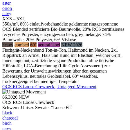
aster
orion
navy
XXS – 5XL
350g/m², 80% einlaufvorbehandelte gekämmte ringgesponnene
OCS Blended zertifizierte Bio-Baumwolle, 20% RCS zertifiziertes
recyceltes Polyester, enzymgewaschen, grey melange: 74%
Baumwolle, 20% Polyester, 6% Viskose
heavy
combed
60°
neutral label
NEW 2026
Fischgrät-Nackenband Ton-in-Ton, Halbmond im Nacken, 2x1
Rippstrick an Ärmel, Hals und Bund mit Elasthan, weicher Griff,
innen angeraut, zertifizierte vegane Produktion ohne tierische
Hilfsstoffe, LCA-Berechnung (Life Cycle Assessment) zur
Bewertung der Umweltauswirkungen über den gesamten
Lebenszyklus, neutrales Größenlabel, 60° waschbar,
trocknergeeignet bei niedriger Temperatur
OCS RCS Loose Crewneck | Untagged Movement
66.3020
NEW
OCS RCS Loose Crewneck
Schwerer Unisex Sweater "Loose Fit"
black
charcoal
birch
navy