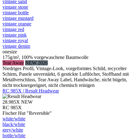
vintage sand
vintage stone
vintage bottle
vintage mustard
vintage orange
vintage red
vintage pink
vintage royal
vintage denim
onesize
175g/m², 100% vorgewaschene Baumwolle
Tear Away
NEW 2026
Niedriges Profil, Vintage-Look, vorgeformtes Schild, recycelter
Schirm, Panele unverstärkt, 6 gestickte Luftlöcher, Stoffband mit
Metallverschluss, Tear Away Label, Handwäsche, nicht bügeln,
nicht trocknergeeignet, nicht chemisch reinigen
RC 985X | Result Headwear
28.985X
NEW
RC 985X
Fischer Hut "Reversible"
white/​white
black/​white
grey/​white
bottle/​white