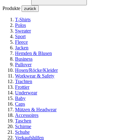
Produkte
zurück
T-Shirts
Polos
Sweater
Sport
Fleece
Jacken
Hemden & Blusen
Business
Pullover
Hosen/Röcke/Kleider
Workwear & Safety
Trachten
Frottier
Underwear
Baby
Caps
Mützen & Headwear
Accessoires
Taschen
Schirme
Schuhe
Verkaufshilfen