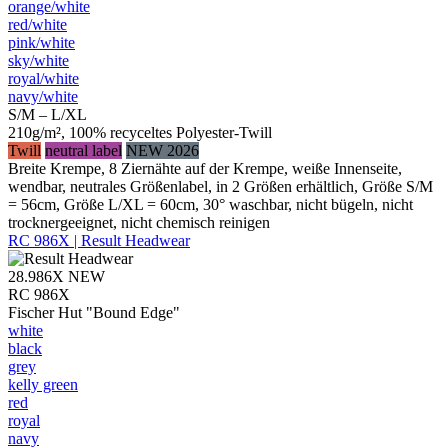
orange/​white
red/​white
pink/​white
sky/​white
royal/​white
navy/​white
S/M – L/XL
210g/m², 100% recyceltes Polyester-Twill
Twill
neutral label
NEW 2026
Breite Krempe, 8 Ziernähte auf der Krempe, weiße Innenseite,
wendbar, neutrales Größenlabel, in 2 Größen erhältlich, Größe S/M
= 56cm, Größe L/XL = 60cm, 30° waschbar, nicht bügeln, nicht
trocknergeeignet, nicht chemisch reinigen
RC 986X | Result Headwear
28.986X
NEW
RC 986X
Fischer Hut "Bound Edge"
white
black
grey
kelly green
red
royal
navy