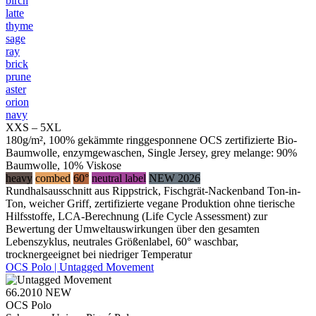
birch
latte
thyme
sage
ray
brick
prune
aster
orion
navy
XXS – 5XL
180g/m², 100% gekämmte ringgesponnene OCS zertifizierte Bio-
Baumwolle, enzymgewaschen, Single Jersey, grey melange: 90%
Baumwolle, 10% Viskose
heavy
combed
60°
neutral label
NEW 2026
Rundhalsausschnitt aus Rippstrick, Fischgrät-Nackenband Ton-in-
Ton, weicher Griff, zertifizierte vegane Produktion ohne tierische
Hilfsstoffe, LCA-Berechnung (Life Cycle Assessment) zur
Bewertung der Umweltauswirkungen über den gesamten
Lebenszyklus, neutrales Größenlabel, 60° waschbar,
trocknergeeignet bei niedriger Temperatur
OCS Polo | Untagged Movement
66.2010
NEW
OCS Polo