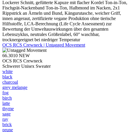
Lockerer Schnitt, gefütterte Kapuze mit flacher Kordel Ton-in-Ton,
Fischgrät-Nackenband Ton-in-Ton, Halbmond im Nacken, 2x1
Rippstrick an Ärmeln und Bund, Kängurutasche, weicher Griff,
innen angeraut, zertifizierte vegane Produktion ohne tierische
Hilfsstoffe, LCA-Berechnung (Life Cycle Assessment) zur
Bewertung der Umweltauswirkungen über den gesamten
Lebenszyklus, neutrales Größenlabel, 60° waschbar,
trocknergeeignet bei niedriger Temperatur
OCS RCS Crewneck | Untagged Movement
66.3010
NEW
OCS RCS Crewneck
Schwerer Unisex Sweater
white
black
charcoal
grey melange
fog
birch
latte
thyme
sage
ray
brick
prune