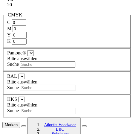
CMYK
C
M
Y
K
Pantone®
Bitte auswählen
Suche
RAL
Bitte auswählen
Suche
HKS
Bitte auswählen
Suche
Marken
Atlantis Headwear
B&C
Babybugz