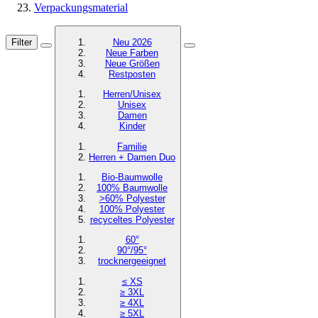
Verpackungsmaterial
Filter
Neu 2026
Neue Farben
Neue Größen
Restposten
Herren/Unisex
Unisex
Damen
Kinder
Familie
Herren + Damen Duo
Bio-Baumwolle
100% Baumwolle
>60% Polyester
100% Polyester
recyceltes
Polyester
60°
90°/95°
trocknergeeignet
≤ XS
≥ 3XL
≥ 4XL
≥ 5XL