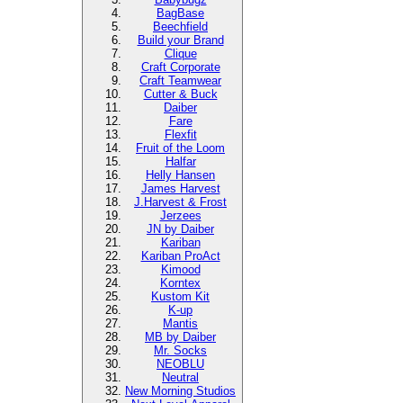
BagBase
Beechfield
Build your Brand
Clique
Craft Corporate
Craft Teamwear
Cutter & Buck
Daiber
Fare
Flexfit
Fruit of the Loom
Halfar
Helly Hansen
James Harvest
J.Harvest & Frost
Jerzees
JN by Daiber
Kariban
Kariban ProAct
Kimood
Korntex
Kustom Kit
K-up
Mantis
MB by Daiber
Mr. Socks
NEOBLU
Neutral
New Morning Studios