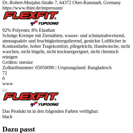
Dr.-Robert-Murjahn-Straße 7, 64372 Ober-Ramstadt, Germany
https://www.tbint.de/impressum/
92%
Polyester
, 8%
Elasthan
Schräge Krempe mit Ziernähten, wasser- und schmutzabweisend,
atmungsaktiv und feuchtigkeitsregulierend, gestickte Luftlöcher in
Kontrastfarbe, hoher Tragekomfort, pflegeleicht, Handwäsche, nicht
waschen, nicht bügeln, nicht trocknergeeignet, nicht chemisch
reinigen
Größen:
onesize
Zolltarifnummer:
65050090
|
Ursprungsland:
Bangladesch
72
6
www
Das Produkt ist in den folgenden Farben verfügbar:
black
Dazu passt