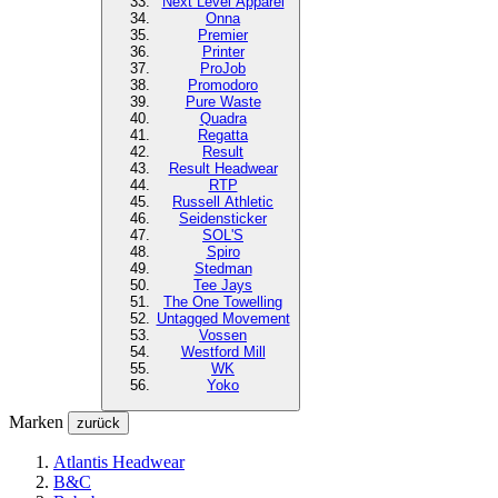
Next Level
Apparel
Onna
Premier
Printer
ProJob
Promodoro
Pure Waste
Quadra
Regatta
Result
Result Headwear
RTP
Russell Athletic
Seidensticker
SOL'S
Spiro
Stedman
Tee Jays
The One Towelling
Untagged Movement
Vossen
Westford Mill
WK
Yoko
Marken
zurück
Atlantis Headwear
B&C