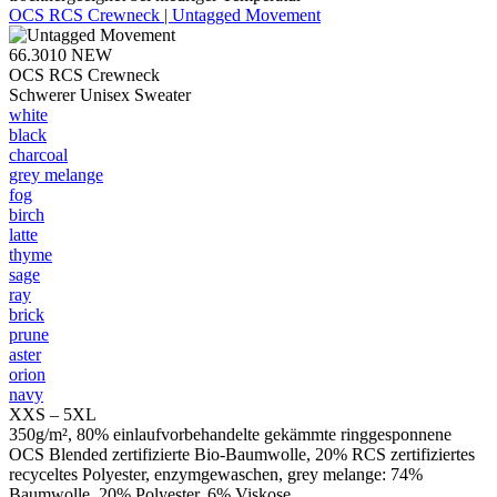
OCS RCS Crewneck | Untagged Movement
66.3010
NEW
OCS RCS Crewneck
Schwerer Unisex Sweater
white
black
charcoal
grey melange
fog
birch
latte
thyme
sage
ray
brick
prune
aster
orion
navy
XXS – 5XL
350g/m², 80% einlaufvorbehandelte gekämmte ringgesponnene
OCS Blended zertifizierte Bio-Baumwolle, 20% RCS zertifiziertes
recyceltes Polyester, enzymgewaschen, grey melange: 74%
Baumwolle, 20% Polyester, 6% Viskose