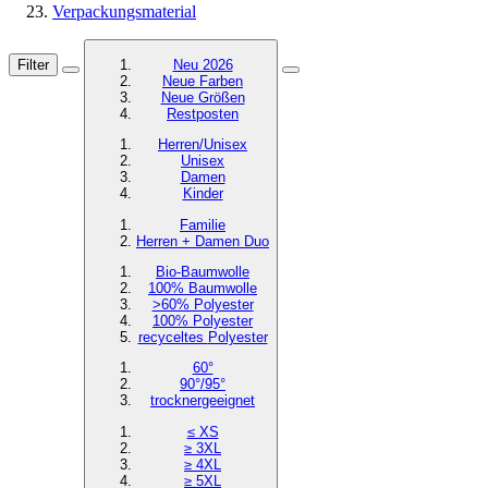
Verpackungsmaterial
Filter
Neu 2026
Neue Farben
Neue Größen
Restposten
Herren/Unisex
Unisex
Damen
Kinder
Familie
Herren + Damen Duo
Bio-Baumwolle
100% Baumwolle
>60% Polyester
100% Polyester
recyceltes
Polyester
60°
90°/95°
trocknergeeignet
≤ XS
≥ 3XL
≥ 4XL
≥ 5XL