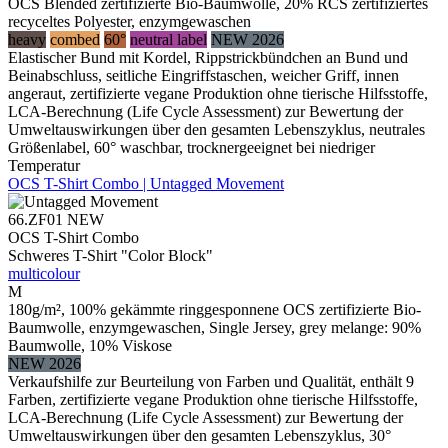
OCS Blended zertifizierte Bio-Baumwolle, 20% RCS zertifiziertes
recyceltes Polyester, enzymgewaschen
heavy
combed
60°
neutral label
NEW 2026
Elastischer Bund mit Kordel, Rippstrickbündchen an Bund und
Beinabschluss, seitliche Eingriffstaschen, weicher Griff, innen
angeraut, zertifizierte vegane Produktion ohne tierische Hilfsstoffe,
LCA-Berechnung (Life Cycle Assessment) zur Bewertung der
Umweltauswirkungen über den gesamten Lebenszyklus, neutrales
Größenlabel, 60° waschbar, trocknergeeignet bei niedriger
Temperatur
OCS T-Shirt Combo | Untagged Movement
66.ZF01
NEW
OCS T-Shirt Combo
Schweres T-Shirt "Color Block"
multicolour
M
180g/m², 100% gekämmte ringgesponnene OCS zertifizierte Bio-
Baumwolle, enzymgewaschen, Single Jersey, grey melange: 90%
Baumwolle, 10% Viskose
NEW 2026
Verkaufshilfe zur Beurteilung von Farben und Qualität, enthält 9
Farben, zertifizierte vegane Produktion ohne tierische Hilfsstoffe,
LCA-Berechnung (Life Cycle Assessment) zur Bewertung der
Umweltauswirkungen über den gesamten Lebenszyklus, 30°