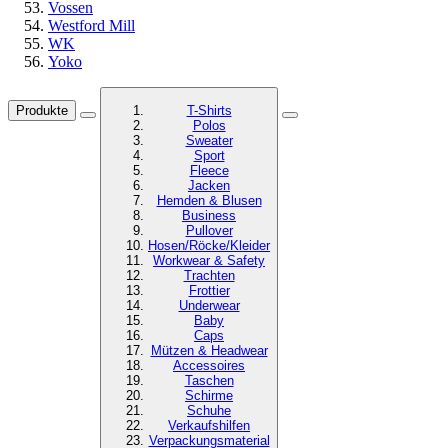
Vossen
Westford Mill
WK
Yoko
Produkte
T-Shirts
Polos
Sweater
Sport
Fleece
Jacken
Hemden & Blusen
Business
Pullover
Hosen/Röcke/Kleider
Workwear & Safety
Trachten
Frottier
Underwear
Baby
Caps
Mützen & Headwear
Accessoires
Taschen
Schirme
Schuhe
Verkaufshilfen
Verpackungsmaterial