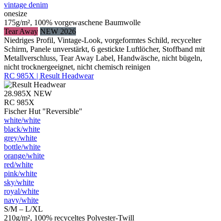
vintage denim
onesize
175g/m², 100% vorgewaschene Baumwolle
Tear Away
NEW 2026
Niedriges Profil, Vintage-Look, vorgeformtes Schild, recycelter
Schirm, Panele unverstärkt, 6 gestickte Luftlöcher, Stoffband mit
Metallverschluss, Tear Away Label, Handwäsche, nicht bügeln,
nicht trocknergeeignet, nicht chemisch reinigen
RC 985X | Result Headwear
28.985X
NEW
RC 985X
Fischer Hut "Reversible"
white/​white
black/​white
grey/​white
bottle/​white
orange/​white
red/​white
pink/​white
sky/​white
royal/​white
navy/​white
S/M – L/XL
210g/m², 100% recyceltes Polyester-Twill