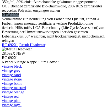
350g/m², 80% einlaufvorbehandelte gekämmte ringgesponnene
OCS Blended zertifizierte Bio-Baumwolle, 20% RCS zertifiziertes
recyceltes Polyester, enzymgewaschen
NEW 2026
Verkaufshilfe zur Beurteilung von Farben und Qualität, enthält 4
Farben, innen angeraut, zertifizierte vegane Produktion ohne
tierische Hilfsstoffe, LCA-Berechnung (Life Cycle Assessment) zur
Bewertung der Umweltauswirkungen über den gesamten
Lebenszyklus, 30° waschbar, nicht trocknergeeignet, nicht chemisch
reinigen
RC 092X | Result Headwear
28.092X
NEW
RC 092X
6 Panel Vintage Kappe "Pure Cotton"
vintage black
vintage grey
vintage sand
vintage stone
vintage bottle
vintage mustard
vintage orange
vintage red
vintage pink
vintage royal