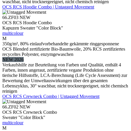
waschbar, nicht trocknergeeignet, nicht chemisch reinigen
OCS RCS Hoodie Combo | Untagged Movement
66.ZF03
NEW
OCS RCS Hoodie Combo
Kapuzen Sweater "Color Block"
multicolour
M
350g/m², 80% einlaufvorbehandelte gekämmte ringgesponnene
OCS Blended zertifizierte Bio-Baumwolle, 20% RCS zertifiziertes
recyceltes Polyester, enzymgewaschen
NEW 2026
Verkaufshilfe zur Beurteilung von Farben und Qualität, enthält 4
Farben, innen angeraut, zertifizierte vegane Produktion ohne
tierische Hilfsstoffe, LCA-Berechnung (Life Cycle Assessment) zur
Bewertung der Umweltauswirkungen über den gesamten
Lebenszyklus, 30° waschbar, nicht trocknergeeignet, nicht chemisch
reinigen
OCS RCS Crewneck Combo | Untagged Movement
66.ZF02
NEW
OCS RCS Crewneck Combo
Sweater "Color Block"
multicolour
M