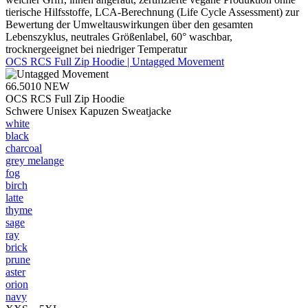
tierische Hilfsstoffe, LCA-Berechnung (Life Cycle Assessment) zur
Bewertung der Umweltauswirkungen über den gesamten
Lebenszyklus, neutrales Größenlabel, 60° waschbar,
trocknergeeignet bei niedriger Temperatur
OCS RCS Full Zip Hoodie | Untagged Movement
66.5010
NEW
OCS RCS Full Zip Hoodie
Schwere Unisex Kapuzen Sweatjacke
white
black
charcoal
grey melange
fog
birch
latte
thyme
sage
ray
brick
prune
aster
orion
navy