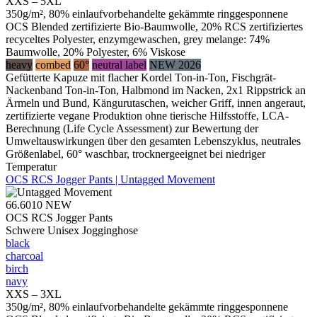
XXS – 5XL
350g/m², 80% einlaufvorbehandelte gekämmte ringgesponnene
OCS Blended zertifizierte Bio-Baumwolle, 20% RCS zertifiziertes
recyceltes Polyester, enzymgewaschen, grey melange: 74%
Baumwolle, 20% Polyester, 6% Viskose
heavy
combed
60°
neutral label
NEW 2026
Gefütterte Kapuze mit flacher Kordel Ton-in-Ton, Fischgrät-
Nackenband Ton-in-Ton, Halbmond im Nacken, 2x1 Rippstrick an
Ärmeln und Bund, Kängurutaschen, weicher Griff, innen angeraut,
zertifizierte vegane Produktion ohne tierische Hilfsstoffe, LCA-
Berechnung (Life Cycle Assessment) zur Bewertung der
Umweltauswirkungen über den gesamten Lebenszyklus, neutrales
Größenlabel, 60° waschbar, trocknergeeignet bei niedriger
Temperatur
OCS RCS Jogger Pants | Untagged Movement
66.6010
NEW
OCS RCS Jogger Pants
Schwere Unisex Jogginghose
black
charcoal
birch
navy
XXS – 3XL
350g/m², 80% einlaufvorbehandelte gekämmte ringgesponnene