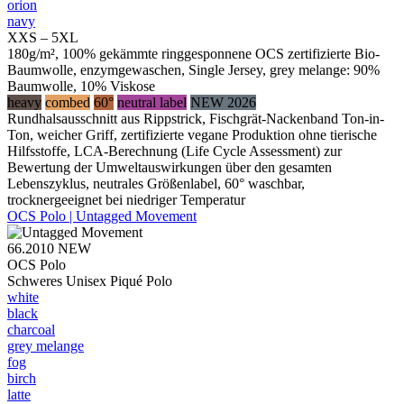
orion
navy
XXS – 5XL
180g/m², 100% gekämmte ringgesponnene OCS zertifizierte Bio-
Baumwolle, enzymgewaschen, Single Jersey, grey melange: 90%
Baumwolle, 10% Viskose
heavy
combed
60°
neutral label
NEW 2026
Rundhalsausschnitt aus Rippstrick, Fischgrät-Nackenband Ton-in-
Ton, weicher Griff, zertifizierte vegane Produktion ohne tierische
Hilfsstoffe, LCA-Berechnung (Life Cycle Assessment) zur
Bewertung der Umweltauswirkungen über den gesamten
Lebenszyklus, neutrales Größenlabel, 60° waschbar,
trocknergeeignet bei niedriger Temperatur
OCS Polo | Untagged Movement
66.2010
NEW
OCS Polo
Schweres Unisex Piqué Polo
white
black
charcoal
grey melange
fog
birch
latte