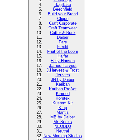
BagBase
Beechfield
Build your Brand
Clique
Craft Corporate
Craft Teamwear
Cutter & Buck
Daiber
Fare
Flexfit
Fruit of the Loom
Halfar
Helly Hansen
James Harvest
J.Harvest & Frost
Jerzees
JN by Daiber
Kariban
Kariban ProAct
Kimood
Korntex
Kustom Kit
K-up
Mantis
MB by Daiber
Mr. Socks
NEOBLU
Neutral
New Morning Studios