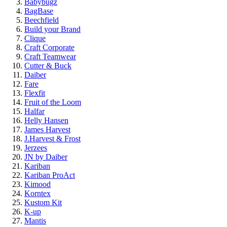
Babybugz
BagBase
Beechfield
Build your Brand
Clique
Craft Corporate
Craft Teamwear
Cutter & Buck
Daiber
Fare
Flexfit
Fruit of the Loom
Halfar
Helly Hansen
James Harvest
J.Harvest & Frost
Jerzees
JN by Daiber
Kariban
Kariban ProAct
Kimood
Korntex
Kustom Kit
K-up
Mantis