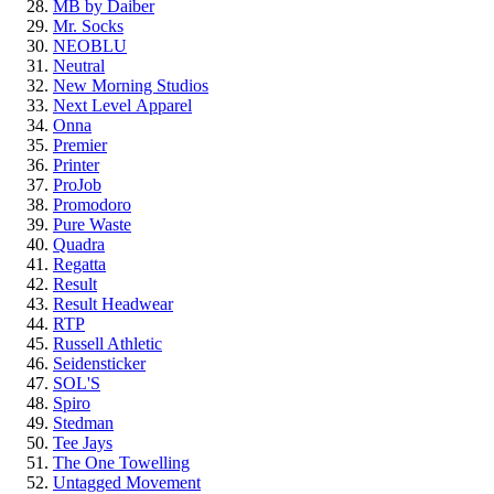
MB by Daiber
Mr. Socks
NEOBLU
Neutral
New Morning Studios
Next Level
Apparel
Onna
Premier
Printer
ProJob
Promodoro
Pure Waste
Quadra
Regatta
Result
Result Headwear
RTP
Russell Athletic
Seidensticker
SOL'S
Spiro
Stedman
Tee Jays
The One Towelling
Untagged Movement