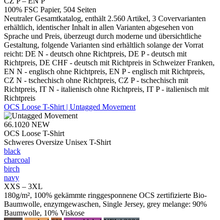
CZ P – EN P
100% FSC Papier, 504 Seiten
Neutraler Gesamtkatalog, enthält 2.560 Artikel, 3 Covervarianten
erhältlich, identischer Inhalt in allen Varianten abgesehen von
Sprache und Preis, überzeugt durch moderne und übersichtliche
Gestaltung, folgende Varianten sind erhältlich solange der Vorrat
reicht: DE N - deutsch ohne Richtpreis, DE P - deutsch mit
Richtpreis, DE CHF - deutsch mit Richtpreis in Schweizer Franken,
EN N - englisch ohne Richtpreis, EN P - englisch mit Richtpreis,
CZ N - tschechisch ohne Richtpreis, CZ P - tschechisch mit
Richtpreis, IT N - italienisch ohne Richtpreis, IT P - italienisch mit
Richtpreis
OCS Loose T-Shirt | Untagged Movement
66.1020
NEW
OCS Loose T-Shirt
Schweres Oversize Unisex T-Shirt
black
charcoal
birch
navy
XXS – 3XL
180g/m², 100% gekämmte ringgesponnene OCS zertifizierte Bio-
Baumwolle, enzymgewaschen, Single Jersey, grey melange: 90%
Baumwolle, 10% Viskose