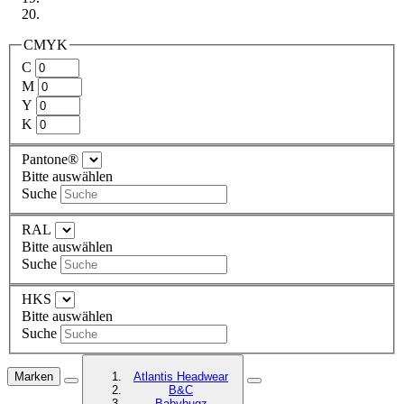
CMYK
C
M
Y
K
Pantone®
Bitte auswählen
Suche
RAL
Bitte auswählen
Suche
HKS
Bitte auswählen
Suche
Marken
Atlantis Headwear
B&C
Babybugz