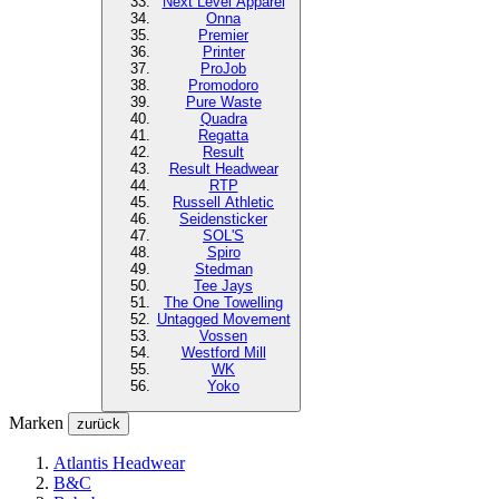
Next Level
Apparel
Onna
Premier
Printer
ProJob
Promodoro
Pure Waste
Quadra
Regatta
Result
Result Headwear
RTP
Russell Athletic
Seidensticker
SOL'S
Spiro
Stedman
Tee Jays
The One Towelling
Untagged Movement
Vossen
Westford Mill
WK
Yoko
Marken
zurück
Atlantis Headwear
B&C