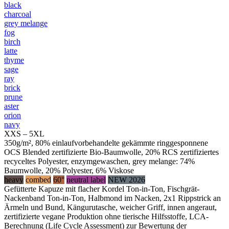
black
charcoal
grey melange
fog
birch
latte
thyme
sage
ray
brick
prune
aster
orion
navy
XXS – 5XL
350g/m², 80% einlaufvorbehandelte gekämmte ringgesponnene
OCS Blended zertifizierte Bio-Baumwolle, 20% RCS zertifiziertes
recyceltes Polyester, enzymgewaschen, grey melange: 74%
Baumwolle, 20% Polyester, 6% Viskose
heavy
combed
60°
neutral label
NEW 2026
Gefütterte Kapuze mit flacher Kordel Ton-in-Ton, Fischgrät-
Nackenband Ton-in-Ton, Halbmond im Nacken, 2x1 Rippstrick an
Ärmeln und Bund, Kängurutasche, weicher Griff, innen angeraut,
zertifizierte vegane Produktion ohne tierische Hilfsstoffe, LCA-
Berechnung (Life Cycle Assessment) zur Bewertung der