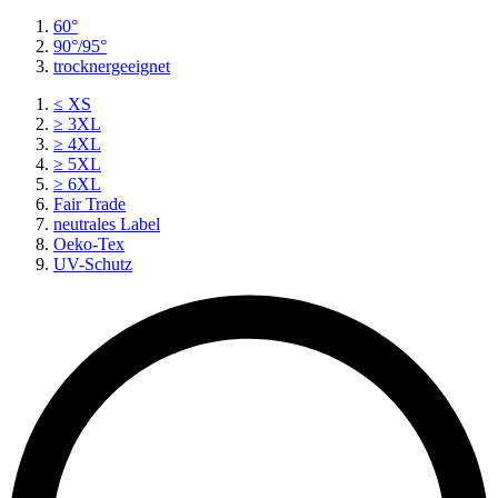
60°
90°/95°
trocknergeeignet
≤ XS
≥ 3XL
≥ 4XL
≥ 5XL
≥ 6XL
Fair Trade
neutrales Label
Oeko-Tex
UV-Schutz