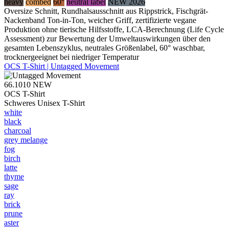
heavy
combed
60°
neutral label
NEW 2026
Oversize Schnitt, Rundhalsausschnitt aus Rippstrick, Fischgrät-
Nackenband Ton-in-Ton, weicher Griff, zertifizierte vegane
Produktion ohne tierische Hilfsstoffe, LCA-Berechnung (Life Cycle
Assessment) zur Bewertung der Umweltauswirkungen über den
gesamten Lebenszyklus, neutrales Größenlabel, 60° waschbar,
trocknergeeignet bei niedriger Temperatur
OCS T-Shirt | Untagged Movement
66.1010
NEW
OCS T-Shirt
Schweres Unisex T-Shirt
white
black
charcoal
grey melange
fog
birch
latte
thyme
sage
ray
brick
prune
aster