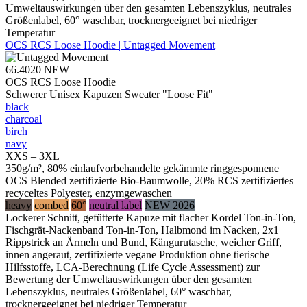
Umweltauswirkungen über den gesamten Lebenszyklus, neutrales
Größenlabel, 60° waschbar, trocknergeeignet bei niedriger
Temperatur
OCS RCS Loose Hoodie | Untagged Movement
66.4020
NEW
OCS RCS Loose Hoodie
Schwerer Unisex Kapuzen Sweater "Loose Fit"
black
charcoal
birch
navy
XXS – 3XL
350g/m², 80% einlaufvorbehandelte gekämmte ringgesponnene
OCS Blended zertifizierte Bio-Baumwolle, 20% RCS zertifiziertes
recyceltes Polyester, enzymgewaschen
heavy
combed
60°
neutral label
NEW 2026
Lockerer Schnitt, gefütterte Kapuze mit flacher Kordel Ton-in-Ton,
Fischgrät-Nackenband Ton-in-Ton, Halbmond im Nacken, 2x1
Rippstrick an Ärmeln und Bund, Kängurutasche, weicher Griff,
innen angeraut, zertifizierte vegane Produktion ohne tierische
Hilfsstoffe, LCA-Berechnung (Life Cycle Assessment) zur
Bewertung der Umweltauswirkungen über den gesamten
Lebenszyklus, neutrales Größenlabel, 60° waschbar,
trocknergeeignet bei niedriger Temperatur