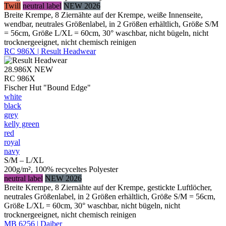
Twill
neutral label
NEW 2026
Breite Krempe, 8 Ziernähte auf der Krempe, weiße Innenseite,
wendbar, neutrales Größenlabel, in 2 Größen erhältlich, Größe S/M
= 56cm, Größe L/XL = 60cm, 30° waschbar, nicht bügeln, nicht
trocknergeeignet, nicht chemisch reinigen
RC 986X | Result Headwear
28.986X
NEW
RC 986X
Fischer Hut "Bound Edge"
white
black
grey
kelly green
red
royal
navy
S/M – L/XL
200g/m², 100% recyceltes Polyester
neutral label
NEW 2026
Breite Krempe, 8 Ziernähte auf der Krempe, gestickte Luftlöcher,
neutrales Größenlabel, in 2 Größen erhältlich, Größe S/M = 56cm,
Größe L/XL = 60cm, 30° waschbar, nicht bügeln, nicht
trocknergeeignet, nicht chemisch reinigen
MB 6256 | Daiber