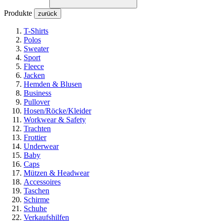
Produkte
zurück
T-Shirts
Polos
Sweater
Sport
Fleece
Jacken
Hemden & Blusen
Business
Pullover
Hosen/Röcke/Kleider
Workwear & Safety
Trachten
Frottier
Underwear
Baby
Caps
Mützen & Headwear
Accessoires
Taschen
Schirme
Schuhe
Verkaufshilfen