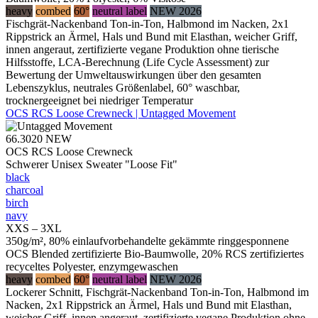
heavy
combed
60°
neutral label
NEW 2026
Fischgrät-Nackenband Ton-in-Ton, Halbmond im Nacken, 2x1
Rippstrick an Ärmel, Hals und Bund mit Elasthan, weicher Griff,
innen angeraut, zertifizierte vegane Produktion ohne tierische
Hilfsstoffe, LCA-Berechnung (Life Cycle Assessment) zur
Bewertung der Umweltauswirkungen über den gesamten
Lebenszyklus, neutrales Größenlabel, 60° waschbar,
trocknergeeignet bei niedriger Temperatur
OCS RCS Loose Crewneck | Untagged Movement
66.3020
NEW
OCS RCS Loose Crewneck
Schwerer Unisex Sweater "Loose Fit"
black
charcoal
birch
navy
XXS – 3XL
350g/m², 80% einlaufvorbehandelte gekämmte ringgesponnene
OCS Blended zertifizierte Bio-Baumwolle, 20% RCS zertifiziertes
recyceltes Polyester, enzymgewaschen
heavy
combed
60°
neutral label
NEW 2026
Lockerer Schnitt, Fischgrät-Nackenband Ton-in-Ton, Halbmond im
Nacken, 2x1 Rippstrick an Ärmel, Hals und Bund mit Elasthan,
weicher Griff, innen angeraut, zertifizierte vegane Produktion ohne