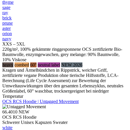
thyme
sage
ray
brick
prune
aster
orion
navy
XXS – 5XL
220g/m², 100% gekämmte ringgesponnene OCS zertifizierte Bio-
Baumwolle, enzymgewaschen, grey melange: 90% Baumwolle,
10% Viskose
heavy
combed
60°
neutral label
NEW 2026
Kragen und Ärmelbündchen in Rippstrick, weicher Griff,
zertifizierte vegane Produktion ohne tierische Hilfsstoffe, LCA-
Berechnung (Life Cycle Assessment) zur Bewertung der
Umweltauswirkungen über den gesamten Lebenszyklus, neutrales
Größenlabel, 60° waschbar, trocknergeeignet bei niedriger
Temperatur
OCS RCS Hoodie | Untagged Movement
66.4010
NEW
OCS RCS Hoodie
Schwerer Unisex Kapuzen Sweater
white