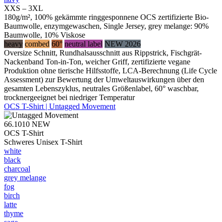
XXS – 3XL
180g/m², 100% gekämmte ringgesponnene OCS zertifizierte Bio-
Baumwolle, enzymgewaschen, Single Jersey, grey melange: 90%
Baumwolle, 10% Viskose
heavy
combed
60°
neutral label
NEW 2026
Oversize Schnitt, Rundhalsausschnitt aus Rippstrick, Fischgrät-
Nackenband Ton-in-Ton, weicher Griff, zertifizierte vegane
Produktion ohne tierische Hilfsstoffe, LCA-Berechnung (Life Cycle
Assessment) zur Bewertung der Umweltauswirkungen über den
gesamten Lebenszyklus, neutrales Größenlabel, 60° waschbar,
trocknergeeignet bei niedriger Temperatur
OCS T-Shirt | Untagged Movement
66.1010
NEW
OCS T-Shirt
Schweres Unisex T-Shirt
white
black
charcoal
grey melange
fog
birch
latte
thyme