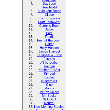
BagBase
Beechfield
Build your Brand
Clique
Craft Corporate
Craft Teamwear
Cutter & Buck
Daiber
Fare
Flexfit
Fruit of the Loom
Halfar
Helly Hansen
James Harvest
J.Harvest & Frost
Jerzees
JN by Daiber
Kariban
Kariban ProAct
Kimood
Korntex
Kustom Kit
K-up
Mantis
MB by Daiber
Mr. Socks
NEOBLU
Neutral
New Morning Studios