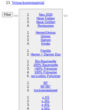
Verpackungsmaterial
Filter
Neu 2026
Neue Farben
Neue Größen
Restposten
Herren/Unisex
Unisex
Damen
Kinder
Familie
Herren + Damen Duo
Bio-Baumwolle
100% Baumwolle
>60% Polyester
100% Polyester
recyceltes
Polyester
60°
90°/95°
trocknergeeignet
≤ XS
≥ 3XL
≥ 4XL
≥ 5XL