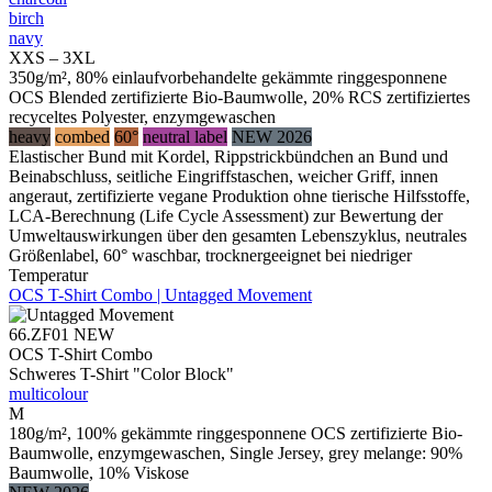
birch
navy
XXS – 3XL
350g/m², 80% einlaufvorbehandelte gekämmte ringgesponnene
OCS Blended zertifizierte Bio-Baumwolle, 20% RCS zertifiziertes
recyceltes Polyester, enzymgewaschen
heavy
combed
60°
neutral label
NEW 2026
Elastischer Bund mit Kordel, Rippstrickbündchen an Bund und
Beinabschluss, seitliche Eingriffstaschen, weicher Griff, innen
angeraut, zertifizierte vegane Produktion ohne tierische Hilfsstoffe,
LCA-Berechnung (Life Cycle Assessment) zur Bewertung der
Umweltauswirkungen über den gesamten Lebenszyklus, neutrales
Größenlabel, 60° waschbar, trocknergeeignet bei niedriger
Temperatur
OCS T-Shirt Combo | Untagged Movement
66.ZF01
NEW
OCS T-Shirt Combo
Schweres T-Shirt "Color Block"
multicolour
M
180g/m², 100% gekämmte ringgesponnene OCS zertifizierte Bio-
Baumwolle, enzymgewaschen, Single Jersey, grey melange: 90%
Baumwolle, 10% Viskose