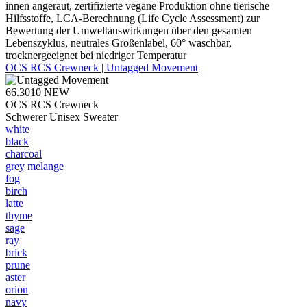
innen angeraut, zertifizierte vegane Produktion ohne tierische
Hilfsstoffe, LCA-Berechnung (Life Cycle Assessment) zur
Bewertung der Umweltauswirkungen über den gesamten
Lebenszyklus, neutrales Größenlabel, 60° waschbar,
trocknergeeignet bei niedriger Temperatur
OCS RCS Crewneck | Untagged Movement
66.3010
NEW
OCS RCS Crewneck
Schwerer Unisex Sweater
white
black
charcoal
grey melange
fog
birch
latte
thyme
sage
ray
brick
prune
aster
orion
navy