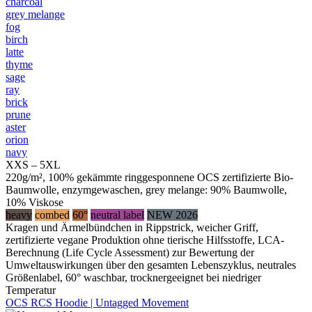
charcoal
grey melange
fog
birch
latte
thyme
sage
ray
brick
prune
aster
orion
navy
XXS – 5XL
220g/m², 100% gekämmte ringgesponnene OCS zertifizierte Bio-
Baumwolle, enzymgewaschen, grey melange: 90% Baumwolle,
10% Viskose
heavy
combed
60°
neutral label
NEW 2026
Kragen und Ärmelbündchen in Rippstrick, weicher Griff,
zertifizierte vegane Produktion ohne tierische Hilfsstoffe, LCA-
Berechnung (Life Cycle Assessment) zur Bewertung der
Umweltauswirkungen über den gesamten Lebenszyklus, neutrales
Größenlabel, 60° waschbar, trocknergeeignet bei niedriger
Temperatur
OCS RCS Hoodie | Untagged Movement