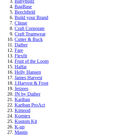
Babybugz
BagBase
Beechfield
Build your Brand
Clique
Craft Corporate
Craft Teamwear
Cutter & Buck
Daiber
Fare
Flexfit
Fruit of the Loom
Halfar
Helly Hansen
James Harvest
J.Harvest & Frost
Jerzees
JN by Daiber
Kariban
Kariban ProAct
Kimood
Korntex
Kustom Kit
K-up
Mantis