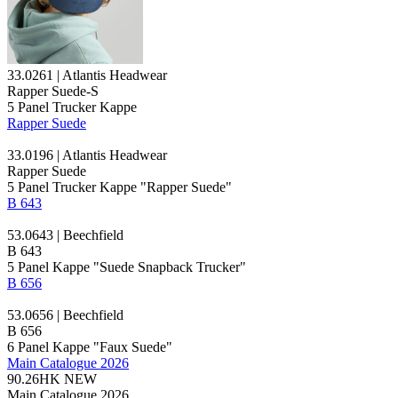
33.0261 | Atlantis Headwear
Rapper Suede-S
5 Panel
Trucker Kappe
Rapper Suede
33.0196 | Atlantis Headwear
Rapper Suede
5 Panel
Trucker Kappe
"Rapper Suede"
B 643
53.0643 | Beechfield
B 643
5
Panel Kappe
"Suede Snapback Trucker"
B 656
53.0656 | Beechfield
B 656
6
Panel Kappe
"Faux Suede"
Main Catalogue 2026
90.26HK
NEW
Main Catalogue 2026