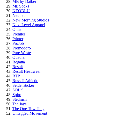
MB by Daiber
Mr. Socks
NEOBLU
Neutral
New Morning Studios
Next Level
Apparel
Onna
Premier
Printer
ProJob
Promodoro
Pure Waste
Quadra
Regatta
Result
Result Headwear
RTP
Russell Athletic
Seidensticker
SOL'S
Spiro
Stedman
Tee Jays
The One Towelling
Untagged Movement