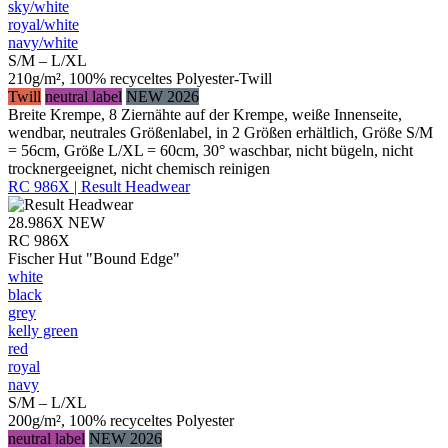
sky/​white
royal/​white
navy/​white
S/M – L/XL
210g/m², 100% recyceltes Polyester-Twill
Twill
neutral label
NEW 2026
Breite Krempe, 8 Ziernähte auf der Krempe, weiße Innenseite,
wendbar, neutrales Größenlabel, in 2 Größen erhältlich, Größe S/M
= 56cm, Größe L/XL = 60cm, 30° waschbar, nicht bügeln, nicht
trocknergeeignet, nicht chemisch reinigen
RC 986X | Result Headwear
28.986X
NEW
RC 986X
Fischer Hut "Bound Edge"
white
black
grey
kelly green
red
royal
navy
S/M – L/XL
200g/m², 100% recyceltes Polyester
neutral label
NEW 2026