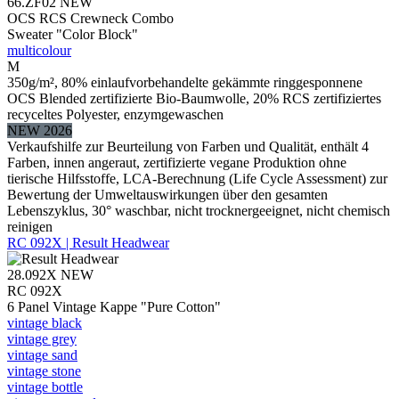
66.ZF02
NEW
OCS RCS Crewneck Combo
Sweater "Color Block"
multicolour
M
350g/m², 80% einlaufvorbehandelte gekämmte ringgesponnene
OCS Blended zertifizierte Bio-Baumwolle, 20% RCS zertifiziertes
recyceltes Polyester, enzymgewaschen
NEW 2026
Verkaufshilfe zur Beurteilung von Farben und Qualität, enthält 4
Farben, innen angeraut, zertifizierte vegane Produktion ohne
tierische Hilfsstoffe, LCA-Berechnung (Life Cycle Assessment) zur
Bewertung der Umweltauswirkungen über den gesamten
Lebenszyklus, 30° waschbar, nicht trocknergeeignet, nicht chemisch
reinigen
RC 092X | Result Headwear
28.092X
NEW
RC 092X
6 Panel Vintage Kappe "Pure Cotton"
vintage black
vintage grey
vintage sand
vintage stone
vintage bottle