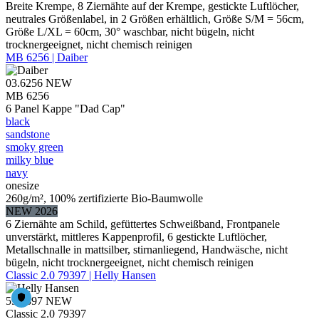
Breite Krempe, 8 Ziernähte auf der Krempe, gestickte Luftlöcher,
neutrales Größenlabel, in 2 Größen erhältlich, Größe S/M = 56cm,
Größe L/XL = 60cm, 30° waschbar, nicht bügeln, nicht
trocknergeeignet, nicht chemisch reinigen
MB 6256 | Daiber
03.6256
NEW
MB 6256
6 Panel Kappe "Dad Cap"
black
sandstone
smoky green
milky blue
navy
onesize
260g/m², 100% zertifizierte Bio-Baumwolle
NEW 2026
6 Ziernähte am Schild, gefüttertes Schweißband, Frontpanele
unverstärkt, mittleres Kappenprofil, 6 gestickte Luftlöcher,
Metallschnalle in mattsilber, stirnanliegend, Handwäsche, nicht
bügeln, nicht trocknergeeignet, nicht chemisch reinigen
Classic 2.0 79397 | Helly Hansen
59.9397
NEW
Classic 2.0 79397