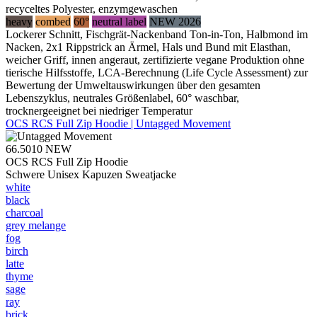
recyceltes Polyester, enzymgewaschen
heavy
combed
60°
neutral label
NEW 2026
Lockerer Schnitt, Fischgrät-Nackenband Ton-in-Ton, Halbmond im
Nacken, 2x1 Rippstrick an Ärmel, Hals und Bund mit Elasthan,
weicher Griff, innen angeraut, zertifizierte vegane Produktion ohne
tierische Hilfsstoffe, LCA-Berechnung (Life Cycle Assessment) zur
Bewertung der Umweltauswirkungen über den gesamten
Lebenszyklus, neutrales Größenlabel, 60° waschbar,
trocknergeeignet bei niedriger Temperatur
OCS RCS Full Zip Hoodie | Untagged Movement
66.5010
NEW
OCS RCS Full Zip Hoodie
Schwere Unisex Kapuzen Sweatjacke
white
black
charcoal
grey melange
fog
birch
latte
thyme
sage
ray
brick