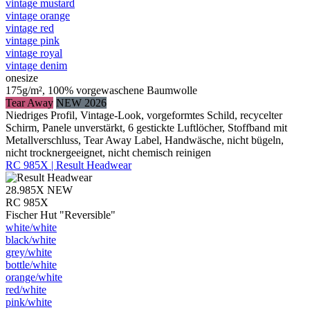
vintage mustard
vintage orange
vintage red
vintage pink
vintage royal
vintage denim
onesize
175g/m², 100% vorgewaschene Baumwolle
Tear Away
NEW 2026
Niedriges Profil, Vintage-Look, vorgeformtes Schild, recycelter
Schirm, Panele unverstärkt, 6 gestickte Luftlöcher, Stoffband mit
Metallverschluss, Tear Away Label, Handwäsche, nicht bügeln,
nicht trocknergeeignet, nicht chemisch reinigen
RC 985X | Result Headwear
28.985X
NEW
RC 985X
Fischer Hut "Reversible"
white/​white
black/​white
grey/​white
bottle/​white
orange/​white
red/​white
pink/​white