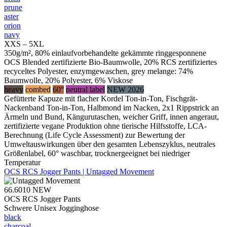
prune
aster
orion
navy
XXS – 5XL
350g/m², 80% einlaufvorbehandelte gekämmte ringgesponnene
OCS Blended zertifizierte Bio-Baumwolle, 20% RCS zertifiziertes
recyceltes Polyester, enzymgewaschen, grey melange: 74%
Baumwolle, 20% Polyester, 6% Viskose
heavy
combed
60°
neutral label
NEW 2026
Gefütterte Kapuze mit flacher Kordel Ton-in-Ton, Fischgrät-
Nackenband Ton-in-Ton, Halbmond im Nacken, 2x1 Rippstrick an
Ärmeln und Bund, Kängurutaschen, weicher Griff, innen angeraut,
zertifizierte vegane Produktion ohne tierische Hilfsstoffe, LCA-
Berechnung (Life Cycle Assessment) zur Bewertung der
Umweltauswirkungen über den gesamten Lebenszyklus, neutrales
Größenlabel, 60° waschbar, trocknergeeignet bei niedriger
Temperatur
OCS RCS Jogger Pants | Untagged Movement
66.6010
NEW
OCS RCS Jogger Pants
Schwere Unisex Jogginghose
black
charcoal