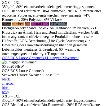
XXS – 5XL
350g/m², 80% einlaufvorbehandelte gekämmte ringgesponnene
OCS Blended zertifizierte Bio-Baumwolle, 20% RCS zertifiziertes
recyceltes Polyester, enzymgewaschen, grey melange: 74%
Baumwolle, 20% Polyester, 6% Viskose
heavy
combed
60°
neutral label
NEW 2026
Fischgrät-Nackenband Ton-in-Ton, Halbmond im Nacken, 2x1
Rippstrick an Ärmel, Hals und Bund mit Elasthan, weicher Griff,
innen angeraut, zertifizierte vegane Produktion ohne tierische
Hilfsstoffe, LCA-Berechnung (Life Cycle Assessment) zur
Bewertung der Umweltauswirkungen über den gesamten
Lebenszyklus, neutrales Größenlabel, 60° waschbar,
trocknergeeignet bei niedriger Temperatur
OCS RCS Loose Crewneck | Untagged Movement
66.3020
NEW
OCS RCS Loose Crewneck
Schwerer Unisex Sweater "Loose Fit"
black
charcoal
birch
navy
XXS – 3XL
350g/m², 80% einlaufvorbehandelte gekämmte ringgesponnene
OCS Blended zertifizierte Bio-Baumwolle, 20% RCS zertifiziertes