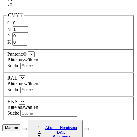
CMYK
C
M
Y
K
Pantone®
Bitte auswählen
Suche
RAL
Bitte auswählen
Suche
HKS
Bitte auswählen
Suche
Marken
Atlantis Headwear
B&C
Babybugz