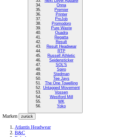
Next Level
Apparel
Onna
Premier
Printer
ProJob
Promodoro
Pure Waste
Quadra
Regatta
Result
Result Headwear
RTP
Russell Athletic
Seidensticker
SOL'S
Spiro
Stedman
Tee Jays
The One Towelling
Untagged Movement
Vossen
Westford Mill
WK
Yoko
Marken
zurück
Atlantis Headwear
B&C