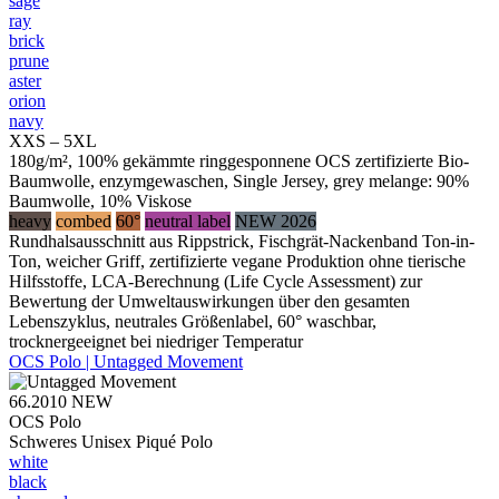
sage
ray
brick
prune
aster
orion
navy
XXS – 5XL
180g/m², 100% gekämmte ringgesponnene OCS zertifizierte Bio-
Baumwolle, enzymgewaschen, Single Jersey, grey melange: 90%
Baumwolle, 10% Viskose
heavy
combed
60°
neutral label
NEW 2026
Rundhalsausschnitt aus Rippstrick, Fischgrät-Nackenband Ton-in-
Ton, weicher Griff, zertifizierte vegane Produktion ohne tierische
Hilfsstoffe, LCA-Berechnung (Life Cycle Assessment) zur
Bewertung der Umweltauswirkungen über den gesamten
Lebenszyklus, neutrales Größenlabel, 60° waschbar,
trocknergeeignet bei niedriger Temperatur
OCS Polo | Untagged Movement
66.2010
NEW
OCS Polo
Schweres Unisex Piqué Polo
white
black