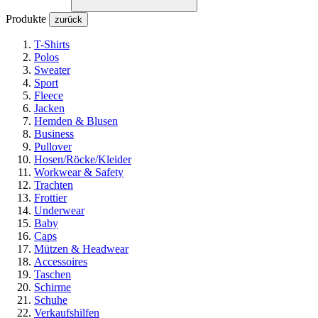
Produkte
zurück
T-Shirts
Polos
Sweater
Sport
Fleece
Jacken
Hemden & Blusen
Business
Pullover
Hosen/Röcke/Kleider
Workwear & Safety
Trachten
Frottier
Underwear
Baby
Caps
Mützen & Headwear
Accessoires
Taschen
Schirme
Schuhe
Verkaufshilfen