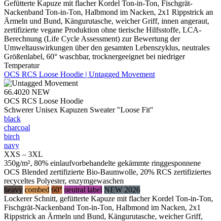
Gefütterte Kapuze mit flacher Kordel Ton-in-Ton, Fischgrät-
Nackenband Ton-in-Ton, Halbmond im Nacken, 2x1 Rippstrick an
Ärmeln und Bund, Kängurutasche, weicher Griff, innen angeraut,
zertifizierte vegane Produktion ohne tierische Hilfsstoffe, LCA-
Berechnung (Life Cycle Assessment) zur Bewertung der
Umweltauswirkungen über den gesamten Lebenszyklus, neutrales
Größenlabel, 60° waschbar, trocknergeeignet bei niedriger
Temperatur
OCS RCS Loose Hoodie | Untagged Movement
66.4020
NEW
OCS RCS Loose Hoodie
Schwerer Unisex Kapuzen Sweater "Loose Fit"
black
charcoal
birch
navy
XXS – 3XL
350g/m², 80% einlaufvorbehandelte gekämmte ringgesponnene
OCS Blended zertifizierte Bio-Baumwolle, 20% RCS zertifiziertes
recyceltes Polyester, enzymgewaschen
heavy
combed
60°
neutral label
NEW 2026
Lockerer Schnitt, gefütterte Kapuze mit flacher Kordel Ton-in-Ton,
Fischgrät-Nackenband Ton-in-Ton, Halbmond im Nacken, 2x1
Rippstrick an Ärmeln und Bund, Kängurutasche, weicher Griff,