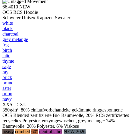
66.4010
NEW
OCS RCS Hoodie
Schwerer Unisex Kapuzen Sweater
white
black
charcoal
grey melange
fog
birch
latte
thyme
sage
ray
brick
prune
aster
orion
navy
XXS – 5XL
350g/m², 80% einlaufvorbehandelte gekämmte ringgesponnene
OCS Blended zertifizierte Bio-Baumwolle, 20% RCS zertifiziertes
recyceltes Polyester, enzymgewaschen, grey melange: 74%
Baumwolle, 20% Polyester, 6% Viskose
heavy
combed
60°
neutral label
NEW 2026