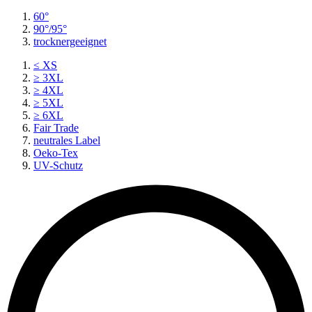
60°
90°/95°
trocknergeeignet
≤ XS
≥ 3XL
≥ 4XL
≥ 5XL
≥ 6XL
Fair Trade
neutrales Label
Oeko-Tex
UV-Schutz