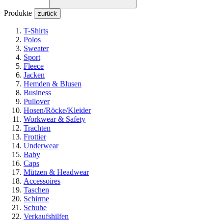
Produkte
zurück
T-Shirts
Polos
Sweater
Sport
Fleece
Jacken
Hemden & Blusen
Business
Pullover
Hosen/Röcke/Kleider
Workwear & Safety
Trachten
Frottier
Underwear
Baby
Caps
Mützen & Headwear
Accessoires
Taschen
Schirme
Schuhe
Verkaufshilfen