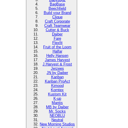
BagBase
Beechfield
Build your Brand
Clique
Craft Corporate
Craft Teamwear
Cutter & Buck
Daiber
Fare
Flexfit
Fruit of the Loom
Halfar
Helly Hansen
James Harvest
J.Harvest & Frost
Jerzees
JN by Daiber
Kariban
Kariban ProAct
Kimood
Korntex
Kustom Kit
K-up
Mantis
MB by Daiber
Mr. Socks
NEOBLU
Neutral
New Morning Studios