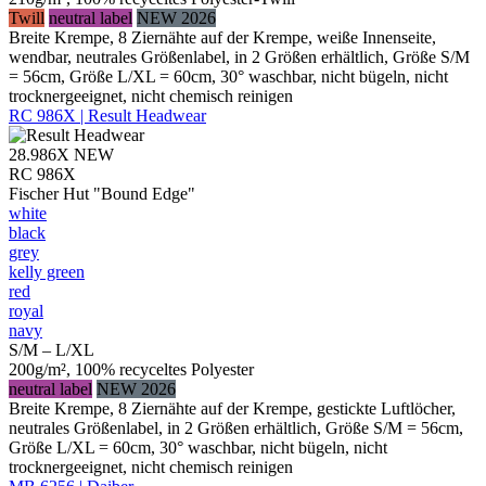
Twill
neutral label
NEW 2026
Breite Krempe, 8 Ziernähte auf der Krempe, weiße Innenseite,
wendbar, neutrales Größenlabel, in 2 Größen erhältlich, Größe S/M
= 56cm, Größe L/XL = 60cm, 30° waschbar, nicht bügeln, nicht
trocknergeeignet, nicht chemisch reinigen
RC 986X | Result Headwear
28.986X
NEW
RC 986X
Fischer Hut "Bound Edge"
white
black
grey
kelly green
red
royal
navy
S/M – L/XL
200g/m², 100% recyceltes Polyester
neutral label
NEW 2026
Breite Krempe, 8 Ziernähte auf der Krempe, gestickte Luftlöcher,
neutrales Größenlabel, in 2 Größen erhältlich, Größe S/M = 56cm,
Größe L/XL = 60cm, 30° waschbar, nicht bügeln, nicht
trocknergeeignet, nicht chemisch reinigen