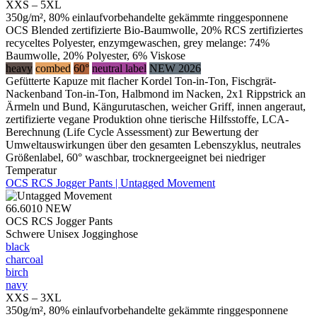
XXS – 5XL
350g/m², 80% einlaufvorbehandelte gekämmte ringgesponnene
OCS Blended zertifizierte Bio-Baumwolle, 20% RCS zertifiziertes
recyceltes Polyester, enzymgewaschen, grey melange: 74%
Baumwolle, 20% Polyester, 6% Viskose
heavy
combed
60°
neutral label
NEW 2026
Gefütterte Kapuze mit flacher Kordel Ton-in-Ton, Fischgrät-
Nackenband Ton-in-Ton, Halbmond im Nacken, 2x1 Rippstrick an
Ärmeln und Bund, Kängurutaschen, weicher Griff, innen angeraut,
zertifizierte vegane Produktion ohne tierische Hilfsstoffe, LCA-
Berechnung (Life Cycle Assessment) zur Bewertung der
Umweltauswirkungen über den gesamten Lebenszyklus, neutrales
Größenlabel, 60° waschbar, trocknergeeignet bei niedriger
Temperatur
OCS RCS Jogger Pants | Untagged Movement
66.6010
NEW
OCS RCS Jogger Pants
Schwere Unisex Jogginghose
black
charcoal
birch
navy
XXS – 3XL
350g/m², 80% einlaufvorbehandelte gekämmte ringgesponnene