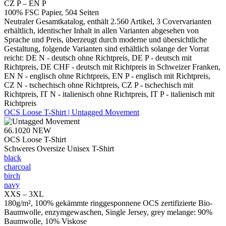
CZ P – EN P
100% FSC Papier, 504 Seiten
Neutraler Gesamtkatalog, enthält 2.560 Artikel, 3 Covervarianten
erhältlich, identischer Inhalt in allen Varianten abgesehen von
Sprache und Preis, überzeugt durch moderne und übersichtliche
Gestaltung, folgende Varianten sind erhältlich solange der Vorrat
reicht: DE N - deutsch ohne Richtpreis, DE P - deutsch mit
Richtpreis, DE CHF - deutsch mit Richtpreis in Schweizer Franken,
EN N - englisch ohne Richtpreis, EN P - englisch mit Richtpreis,
CZ N - tschechisch ohne Richtpreis, CZ P - tschechisch mit
Richtpreis, IT N - italienisch ohne Richtpreis, IT P - italienisch mit
Richtpreis
OCS Loose T-Shirt | Untagged Movement
66.1020
NEW
OCS Loose T-Shirt
Schweres Oversize Unisex T-Shirt
black
charcoal
birch
navy
XXS – 3XL
180g/m², 100% gekämmte ringgesponnene OCS zertifizierte Bio-
Baumwolle, enzymgewaschen, Single Jersey, grey melange: 90%
Baumwolle, 10% Viskose