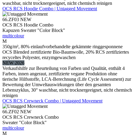
waschbar, nicht trocknergeeignet, nicht chemisch reinigen
OCS RCS Hoodie Combo | Untagged Movement
66.ZF03
NEW
OCS RCS Hoodie Combo
Kapuzen Sweater "Color Block"
multicolour
M
350g/m², 80% einlaufvorbehandelte gekämmte ringgesponnene
OCS Blended zertifizierte Bio-Baumwolle, 20% RCS zertifiziertes
recyceltes Polyester, enzymgewaschen
NEW 2026
Verkaufshilfe zur Beurteilung von Farben und Qualität, enthält 4
Farben, innen angeraut, zertifizierte vegane Produktion ohne
tierische Hilfsstoffe, LCA-Berechnung (Life Cycle Assessment) zur
Bewertung der Umweltauswirkungen über den gesamten
Lebenszyklus, 30° waschbar, nicht trocknergeeignet, nicht chemisch
reinigen
OCS RCS Crewneck Combo | Untagged Movement
66.ZF02
NEW
OCS RCS Crewneck Combo
Sweater "Color Block"
multicolour
M