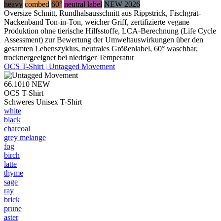
heavy
combed
60°
neutral label
NEW 2026
Oversize Schnitt, Rundhalsausschnitt aus Rippstrick, Fischgrät-
Nackenband Ton-in-Ton, weicher Griff, zertifizierte vegane
Produktion ohne tierische Hilfsstoffe, LCA-Berechnung (Life Cycle
Assessment) zur Bewertung der Umweltauswirkungen über den
gesamten Lebenszyklus, neutrales Größenlabel, 60° waschbar,
trocknergeeignet bei niedriger Temperatur
OCS T-Shirt | Untagged Movement
66.1010
NEW
OCS T-Shirt
Schweres Unisex T-Shirt
white
black
charcoal
grey melange
fog
birch
latte
thyme
sage
ray
brick
prune
aster