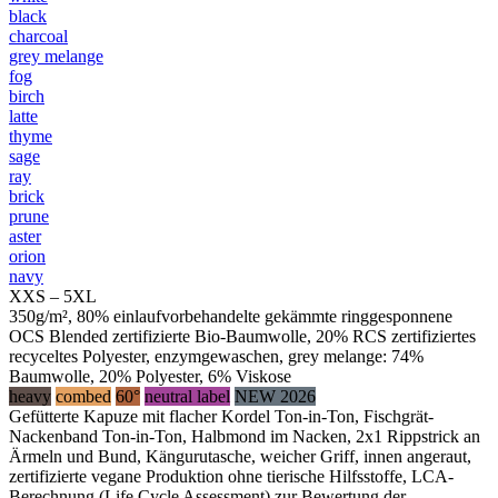
black
charcoal
grey melange
fog
birch
latte
thyme
sage
ray
brick
prune
aster
orion
navy
XXS – 5XL
350g/m², 80% einlaufvorbehandelte gekämmte ringgesponnene
OCS Blended zertifizierte Bio-Baumwolle, 20% RCS zertifiziertes
recyceltes Polyester, enzymgewaschen, grey melange: 74%
Baumwolle, 20% Polyester, 6% Viskose
heavy
combed
60°
neutral label
NEW 2026
Gefütterte Kapuze mit flacher Kordel Ton-in-Ton, Fischgrät-
Nackenband Ton-in-Ton, Halbmond im Nacken, 2x1 Rippstrick an
Ärmeln und Bund, Kängurutasche, weicher Griff, innen angeraut,
zertifizierte vegane Produktion ohne tierische Hilfsstoffe, LCA-
Berechnung (Life Cycle Assessment) zur Bewertung der