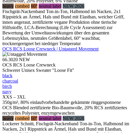
Baumwolle, 20% Polyester, 6% Viskose
heavy
combed
60°
neutral label
NEW 2026
Fischgrät-Nackenband Ton-in-Ton, Halbmond im Nacken, 2x1
Rippstrick an Ärmel, Hals und Bund mit Elasthan, weicher Griff,
innen angeraut, zertifizierte vegane Produktion ohne tierische
Hilfsstoffe, LCA-Berechnung (Life Cycle Assessment) zur
Bewertung der Umweltauswirkungen über den gesamten
Lebenszyklus, neutrales Größenlabel, 60° waschbar,
trocknergeeignet bei niedriger Temperatur
OCS RCS Loose Crewneck | Untagged Movement
66.3020
NEW
OCS RCS Loose Crewneck
Schwerer Unisex Sweater "Loose Fit"
black
charcoal
birch
navy
XXS – 3XL
350g/m², 80% einlaufvorbehandelte gekämmte ringgesponnene
OCS Blended zertifizierte Bio-Baumwolle, 20% RCS zertifiziertes
recyceltes Polyester, enzymgewaschen
heavy
combed
60°
neutral label
NEW 2026
Lockerer Schnitt, Fischgrät-Nackenband Ton-in-Ton, Halbmond im
Nacken, 2x1 Rippstrick an Ärmel, Hals und Bund mit Elasthan,