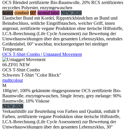
OCS Blended zertifizierte Bio-Baumwolle, 20% RCS zertifiziertes
recyceltes Polyester, enzymgewaschen
heavy
combed
60°
neutral label
NEW 2026
Elastischer Bund mit Kordel, Rippstrickbündchen an Bund und
Beinabschluss, seitliche Eingriffstaschen, weicher Griff, innen
angeraut, zertifizierte vegane Produktion ohne tierische Hilfsstoffe,
LCA-Berechnung (Life Cycle Assessment) zur Bewertung der
Umweltauswirkungen über den gesamten Lebenszyklus, neutrales
Größenlabel, 60° waschbar, trocknergeeignet bei niedriger
Temperatur
OCS T-Shirt Combo | Untagged Movement
66.ZF01
NEW
OCS T-Shirt Combo
Schweres T-Shirt "Color Block"
multicolour
M
180g/m², 100% gekämmte ringgesponnene OCS zertifizierte Bio-
Baumwolle, enzymgewaschen, Single Jersey, grey melange: 90%
Baumwolle, 10% Viskose
NEW 2026
Verkaufshilfe zur Beurteilung von Farben und Qualität, enthält 9
Farben, zertifizierte vegane Produktion ohne tierische Hilfsstoffe,
LCA-Berechnung (Life Cycle Assessment) zur Bewertung der
Umweltauswirkungen über den gesamten Lebenszyklus, 30°