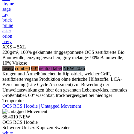
thyme
sage
ray
brick
prune
aster
orion
navy
XXS – 5XL
220g/m², 100% gekämmte ringgesponnene OCS zertifizierte Bio-
Baumwolle, enzymgewaschen, grey melange: 90% Baumwolle,
10% Viskose
heavy
combed
60°
neutral label
NEW 2026
Kragen und Ärmelbündchen in Rippstrick, weicher Griff,
zertifizierte vegane Produktion ohne tierische Hilfsstoffe, LCA-
Berechnung (Life Cycle Assessment) zur Bewertung der
Umweltauswirkungen über den gesamten Lebenszyklus, neutrales
Größenlabel, 60° waschbar, trocknergeeignet bei niedriger
Temperatur
OCS RCS Hoodie | Untagged Movement
66.4010
NEW
OCS RCS Hoodie
Schwerer Unisex Kapuzen Sweater
white