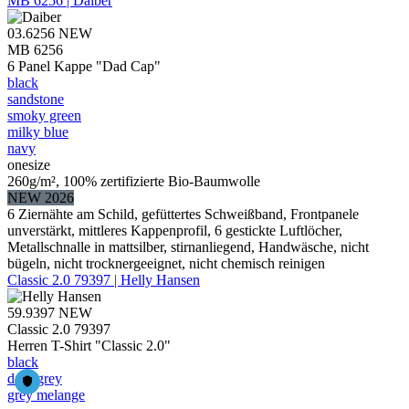
MB 6256 | Daiber
03.6256
NEW
MB 6256
6 Panel Kappe "Dad Cap"
black
sandstone
smoky green
milky blue
navy
onesize
260g/m², 100% zertifizierte Bio-Baumwolle
NEW 2026
6 Ziernähte am Schild, gefüttertes Schweißband, Frontpanele
unverstärkt, mittleres Kappenprofil, 6 gestickte Luftlöcher,
Metallschnalle in mattsilber, stirnanliegend, Handwäsche, nicht
bügeln, nicht trocknergeeignet, nicht chemisch reinigen
Classic 2.0 79397 | Helly Hansen
59.9397
NEW
Classic 2.0 79397
Herren T-Shirt "Classic 2.0"
black
dark grey
grey melange