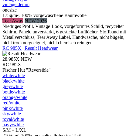
vintage denim
onesize
175g/m², 100% vorgewaschene Baumwolle
Tear Away
NEW 2026
Niedriges Profil, Vintage-Look, vorgeformtes Schild, recycelter
Schirm, Panele unverstärkt, 6 gestickte Luftlöcher, Stoffband mit
Metallverschluss, Tear Away Label, Handwäsche, nicht bügeln,
nicht trocknergeeignet, nicht chemisch reinigen
RC 985X | Result Headwear
28.985X
NEW
RC 985X
Fischer Hut "Reversible"
white/​white
black/​white
grey/​white
bottle/​white
orange/​white
red/​white
pink/​white
sky/​white
royal/​white
navy/​white
S/M – L/XL
210g/m², 100% recyceltes Polyester-Twill