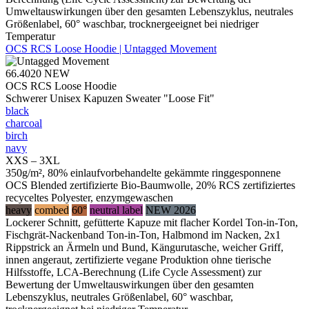
Umweltauswirkungen über den gesamten Lebenszyklus, neutrales
Größenlabel, 60° waschbar, trocknergeeignet bei niedriger
Temperatur
OCS RCS Loose Hoodie | Untagged Movement
66.4020
NEW
OCS RCS Loose Hoodie
Schwerer Unisex Kapuzen Sweater "Loose Fit"
black
charcoal
birch
navy
XXS – 3XL
350g/m², 80% einlaufvorbehandelte gekämmte ringgesponnene
OCS Blended zertifizierte Bio-Baumwolle, 20% RCS zertifiziertes
recyceltes Polyester, enzymgewaschen
heavy
combed
60°
neutral label
NEW 2026
Lockerer Schnitt, gefütterte Kapuze mit flacher Kordel Ton-in-Ton,
Fischgrät-Nackenband Ton-in-Ton, Halbmond im Nacken, 2x1
Rippstrick an Ärmeln und Bund, Kängurutasche, weicher Griff,
innen angeraut, zertifizierte vegane Produktion ohne tierische
Hilfsstoffe, LCA-Berechnung (Life Cycle Assessment) zur
Bewertung der Umweltauswirkungen über den gesamten
Lebenszyklus, neutrales Größenlabel, 60° waschbar,