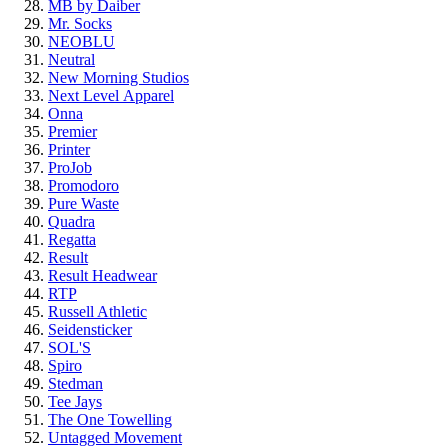
MB by Daiber
Mr. Socks
NEOBLU
Neutral
New Morning Studios
Next Level
Apparel
Onna
Premier
Printer
ProJob
Promodoro
Pure Waste
Quadra
Regatta
Result
Result Headwear
RTP
Russell Athletic
Seidensticker
SOL'S
Spiro
Stedman
Tee Jays
The One Towelling
Untagged Movement