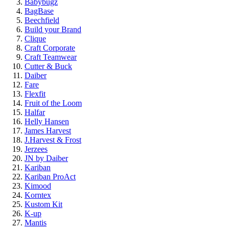
Babybugz
BagBase
Beechfield
Build your Brand
Clique
Craft Corporate
Craft Teamwear
Cutter & Buck
Daiber
Fare
Flexfit
Fruit of the Loom
Halfar
Helly Hansen
James Harvest
J.Harvest & Frost
Jerzees
JN by Daiber
Kariban
Kariban ProAct
Kimood
Korntex
Kustom Kit
K-up
Mantis