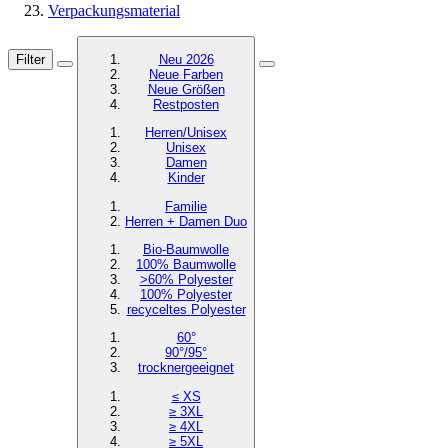
Verpackungsmaterial
Filter
Neu 2026
Neue Farben
Neue Größen
Restposten
Herren/Unisex
Unisex
Damen
Kinder
Familie
Herren + Damen Duo
Bio-Baumwolle
100% Baumwolle
>60% Polyester
100% Polyester
recyceltes
Polyester
60°
90°/95°
trocknergeeignet
≤ XS
≥ 3XL
≥ 4XL
≥ 5XL