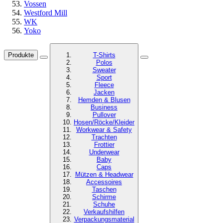
Vossen
Westford Mill
WK
Yoko
Produkte
T-Shirts
Polos
Sweater
Sport
Fleece
Jacken
Hemden & Blusen
Business
Pullover
Hosen/Röcke/Kleider
Workwear & Safety
Trachten
Frottier
Underwear
Baby
Caps
Mützen & Headwear
Accessoires
Taschen
Schirme
Schuhe
Verkaufshilfen
Verpackungsmaterial