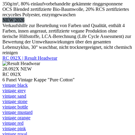
350g/m², 80% einlaufvorbehandelte gekämmte ringgesponnene
OCS Blended zertifizierte Bio-Baumwolle, 20% RCS zertifiziertes
recyceltes Polyester, enzymgewaschen
NEW 2026
Verkaufshilfe zur Beurteilung von Farben und Qualität, enthält 4
Farben, innen angeraut, zertifizierte vegane Produktion ohne
tierische Hilfsstoffe, LCA-Berechnung (Life Cycle Assessment) zur
Bewertung der Umweltauswirkungen über den gesamten
Lebenszyklus, 30° waschbar, nicht trocknergeeignet, nicht chemisch
reinigen
RC 092X | Result Headwear
28.092X
NEW
RC 092X
6 Panel Vintage Kappe "Pure Cotton"
vintage black
vintage grey
vintage sand
vintage stone
vintage bottle
vintage mustard
vintage orange
vintage red
vintage pink
vintage royal