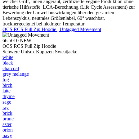
weicher Griff, innen angeraut, zertifizierte vegane Produktion ohne
tierische Hilfsstoffe, LCA-Berechnung (Life Cycle Assessment) zur
Bewertung der Umweltauswirkungen über den gesamten
Lebenszyklus, neutrales Größenlabel, 60° waschbar,
trocknergeeignet bei niedriger Temperatur
OCS RCS Full Zip Hoodie | Untagged Movement
66.5010
NEW
OCS RCS Full Zip Hoodie
Schwere Unisex Kapuzen Sweatjacke
white
black
charcoal
grey melange
fog
birch
latte
thyme
sage
ray
brick
prune
aster
orion
navy