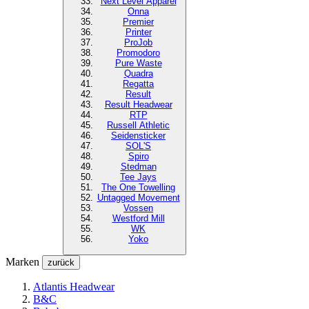
Next Level
Apparel
Onna
Premier
Printer
ProJob
Promodoro
Pure Waste
Quadra
Regatta
Result
Result Headwear
RTP
Russell Athletic
Seidensticker
SOL'S
Spiro
Stedman
Tee Jays
The One Towelling
Untagged Movement
Vossen
Westford Mill
WK
Yoko
Marken
zurück
Atlantis Headwear
B&C