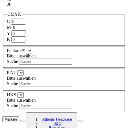
CMYK
C
M
Y
K
Pantone®
Bitte auswählen
Suche
RAL
Bitte auswählen
Suche
HKS
Bitte auswählen
Suche
Marken
Atlantis Headwear
B&C
Babybugz