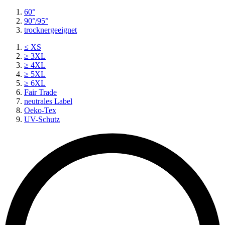
60°
90°/95°
trocknergeeignet
≤ XS
≥ 3XL
≥ 4XL
≥ 5XL
≥ 6XL
Fair Trade
neutrales Label
Oeko-Tex
UV-Schutz