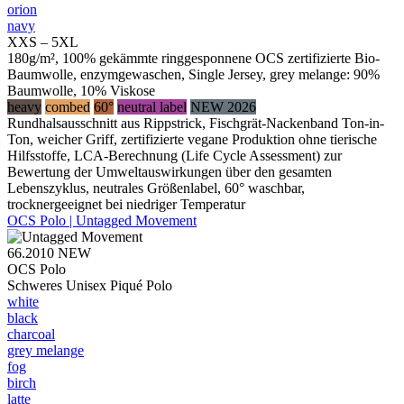
orion
navy
XXS – 5XL
180g/m², 100% gekämmte ringgesponnene OCS zertifizierte Bio-
Baumwolle, enzymgewaschen, Single Jersey, grey melange: 90%
Baumwolle, 10% Viskose
heavy
combed
60°
neutral label
NEW 2026
Rundhalsausschnitt aus Rippstrick, Fischgrät-Nackenband Ton-in-
Ton, weicher Griff, zertifizierte vegane Produktion ohne tierische
Hilfsstoffe, LCA-Berechnung (Life Cycle Assessment) zur
Bewertung der Umweltauswirkungen über den gesamten
Lebenszyklus, neutrales Größenlabel, 60° waschbar,
trocknergeeignet bei niedriger Temperatur
OCS Polo | Untagged Movement
66.2010
NEW
OCS Polo
Schweres Unisex Piqué Polo
white
black
charcoal
grey melange
fog
birch
latte