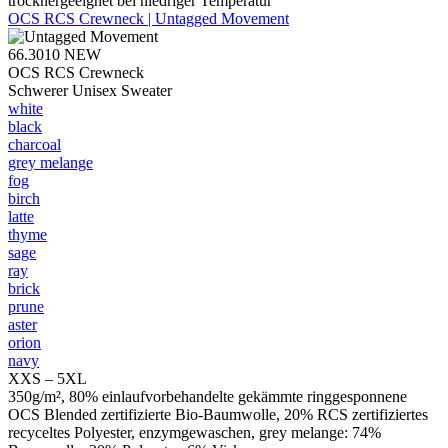
trocknergeeignet bei niedriger Temperatur
OCS RCS Crewneck | Untagged Movement
66.3010
NEW
OCS RCS Crewneck
Schwerer Unisex Sweater
white
black
charcoal
grey melange
fog
birch
latte
thyme
sage
ray
brick
prune
aster
orion
navy
XXS – 5XL
350g/m², 80% einlaufvorbehandelte gekämmte ringgesponnene
OCS Blended zertifizierte Bio-Baumwolle, 20% RCS zertifiziertes
recyceltes Polyester, enzymgewaschen, grey melange: 74%