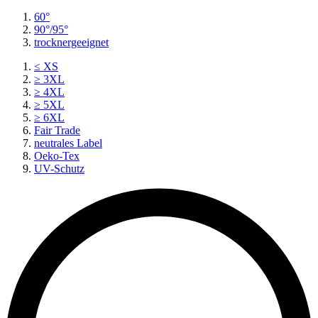
60°
90°/95°
trocknergeeignet
≤ XS
≥ 3XL
≥ 4XL
≥ 5XL
≥ 6XL
Fair Trade
neutrales Label
Oeko-Tex
UV-Schutz