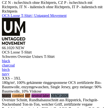
CZ N - tschechisch ohne Richtpreis, CZ P - tschechisch mit
Richtpreis, IT N - italienisch ohne Richtpreis, IT P - italienisch mit
Richtpreis
OCS Loose T-Shirt | Untagged Movement
66.1020
NEW
OCS Loose T-Shirt
Schweres Oversize Unisex T-Shirt
black
charcoal
birch
navy
XXS – 3XL
180g/m², 100% gekämmte ringgesponnene OCS zertifizierte Bio-
Baumwolle, enzymgewaschen, Single Jersey, grey melange: 90%
Baumwolle, 10% Viskose
heavy
combed
60°
neutral label
NEW 2026
Oversize Schnitt, Rundhalsausschnitt aus Rippstrick, Fischgrät-
Nackenband Ton-in-Ton, weicher Griff, zertifizierte vegane