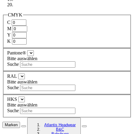
CMYK
C
M
Y
K
Pantone®
Bitte auswählen
Suche
RAL
Bitte auswählen
Suche
HKS
Bitte auswählen
Suche
Marken
Atlantis Headwear
B&C
Babybugz