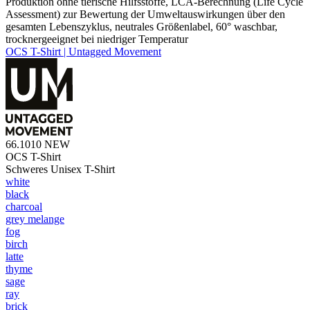
Produktion ohne tierische Hilfsstoffe, LCA-Berechnung (Life Cycle
Assessment) zur Bewertung der Umweltauswirkungen über den
gesamten Lebenszyklus, neutrales Größenlabel, 60° waschbar,
trocknergeeignet bei niedriger Temperatur
OCS T-Shirt | Untagged Movement
66.1010
NEW
OCS T-Shirt
Schweres Unisex T-Shirt
white
black
charcoal
grey melange
fog
birch
latte
thyme
sage
ray
brick