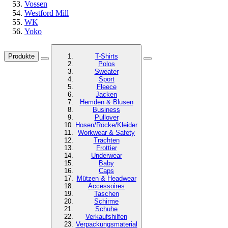
Vossen
Westford Mill
WK
Yoko
Produkte
T-Shirts
Polos
Sweater
Sport
Fleece
Jacken
Hemden & Blusen
Business
Pullover
Hosen/Röcke/Kleider
Workwear & Safety
Trachten
Frottier
Underwear
Baby
Caps
Mützen & Headwear
Accessoires
Taschen
Schirme
Schuhe
Verkaufshilfen
Verpackungsmaterial