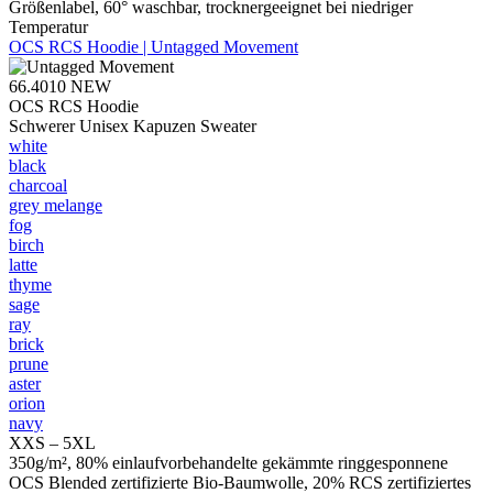
Größenlabel, 60° waschbar, trocknergeeignet bei niedriger
Temperatur
OCS RCS Hoodie | Untagged Movement
66.4010
NEW
OCS RCS Hoodie
Schwerer Unisex Kapuzen Sweater
white
black
charcoal
grey melange
fog
birch
latte
thyme
sage
ray
brick
prune
aster
orion
navy
XXS – 5XL
350g/m², 80% einlaufvorbehandelte gekämmte ringgesponnene
OCS Blended zertifizierte Bio-Baumwolle, 20% RCS zertifiziertes