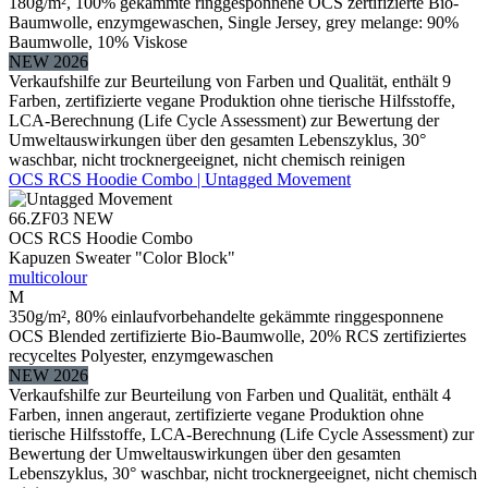
180g/m², 100% gekämmte ringgesponnene OCS zertifizierte Bio-
Baumwolle, enzymgewaschen, Single Jersey, grey melange: 90%
Baumwolle, 10% Viskose
NEW 2026
Verkaufshilfe zur Beurteilung von Farben und Qualität, enthält 9
Farben, zertifizierte vegane Produktion ohne tierische Hilfsstoffe,
LCA-Berechnung (Life Cycle Assessment) zur Bewertung der
Umweltauswirkungen über den gesamten Lebenszyklus, 30°
waschbar, nicht trocknergeeignet, nicht chemisch reinigen
OCS RCS Hoodie Combo | Untagged Movement
66.ZF03
NEW
OCS RCS Hoodie Combo
Kapuzen Sweater "Color Block"
multicolour
M
350g/m², 80% einlaufvorbehandelte gekämmte ringgesponnene
OCS Blended zertifizierte Bio-Baumwolle, 20% RCS zertifiziertes
recyceltes Polyester, enzymgewaschen
NEW 2026
Verkaufshilfe zur Beurteilung von Farben und Qualität, enthält 4
Farben, innen angeraut, zertifizierte vegane Produktion ohne
tierische Hilfsstoffe, LCA-Berechnung (Life Cycle Assessment) zur
Bewertung der Umweltauswirkungen über den gesamten
Lebenszyklus, 30° waschbar, nicht trocknergeeignet, nicht chemisch