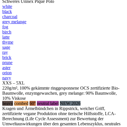
Schweres Unisex Piqué Polo
white
black
charcoal
grey melange
fog
birch
latte
thyme
sage
ray
brick
prune
aster
orion
navy
XXS – 5XL
220g/m², 100% gekämmte ringgesponnene OCS zertifizierte Bio-
Baumwolle, enzymgewaschen, grey melange: 90% Baumwolle,
10% Viskose
heavy
combed
60°
neutral label
NEW 2026
Kragen und Ärmelbündchen in Rippstrick, weicher Griff,
zertifizierte vegane Produktion ohne tierische Hilfsstoffe, LCA-
Berechnung (Life Cycle Assessment) zur Bewertung der
Umweltauswirkungen über den gesamten Lebenszyklus, neutrales