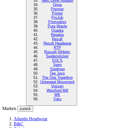
Next Level
Apparel
Onna
Premier
Printer
ProJob
Promodoro
Pure Waste
Quadra
Regatta
Result
Result Headwear
RTP
Russell Athletic
Seidensticker
SOL'S
Spiro
Stedman
Tee Jays
The One Towelling
Untagged Movement
Vossen
Westford Mill
WK
Yoko
Marken
zurück
Atlantis Headwear
B&C