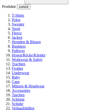
Produkte
zurück
T-Shirts
Polos
Sweater
Sport
Fleece
Jacken
Hemden & Blusen
Business
Pullover
Hosen/Röcke/Kleider
Workwear & Safety
Trachten
Frottier
Underwear
Baby
Caps
Mützen & Headwear
Accessoires
Taschen
Schirme
Schuhe
Verkaufshilfen