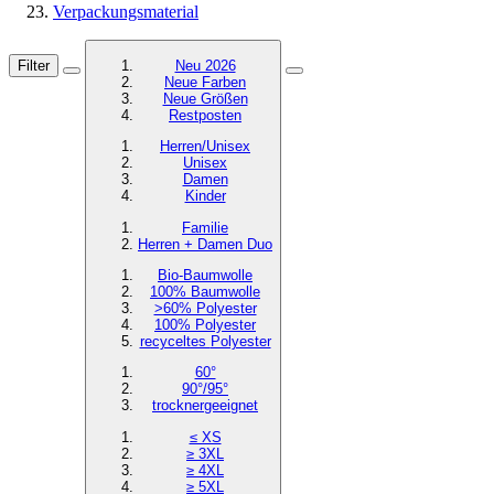
Verpackungsmaterial
Filter
Neu 2026
Neue Farben
Neue Größen
Restposten
Herren/Unisex
Unisex
Damen
Kinder
Familie
Herren + Damen Duo
Bio-Baumwolle
100% Baumwolle
>60% Polyester
100% Polyester
recyceltes
Polyester
60°
90°/95°
trocknergeeignet
≤ XS
≥ 3XL
≥ 4XL
≥ 5XL