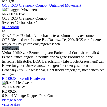
reinigen
OCS RCS Crewneck Combo | Untagged Movement
66.ZF02
NEW
OCS RCS Crewneck Combo
Sweater "Color Block"
multicolour
M
350g/m², 80% einlaufvorbehandelte gekämmte ringgesponnene
OCS Blended zertifizierte Bio-Baumwolle, 20% RCS zertifiziertes
recyceltes Polyester, enzymgewaschen
NEW 2026
Verkaufshilfe zur Beurteilung von Farben und Qualität, enthält 4
Farben, innen angeraut, zertifizierte vegane Produktion ohne
tierische Hilfsstoffe, LCA-Berechnung (Life Cycle Assessment) zur
Bewertung der Umweltauswirkungen über den gesamten
Lebenszyklus, 30° waschbar, nicht trocknergeeignet, nicht chemisch
reinigen
RC 092X | Result Headwear
28.092X
NEW
RC 092X
6 Panel Vintage Kappe "Pure Cotton"
vintage black
vintage grey