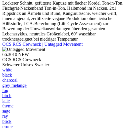
Lockerer Schnitt, gefütterte Kapuze mit flacher Kordel Ton-in-Ton,
Fischgrät-Nackenband Ton-in-Ton, Halbmond im Nacken, 2x1
Rippstrick an Ärmeln und Bund, Kängurutasche, weicher Griff,
innen angeraut, zertifizierte vegane Produktion ohne tierische
Hilfsstoffe, LCA-Berechnung (Life Cycle Assessment) zur
Bewertung der Umweltauswirkungen über den gesamten
Lebenszyklus, neutrales Größenlabel, 60° waschbar,
trocknergeeignet bei niedriger Temperatur
OCS RCS Crewneck | Untagged Movement
66.3010
NEW
OCS RCS Crewneck
Schwerer Unisex Sweater
white
black
charcoal
grey melange
fog
birch
latte
thyme
sage
ray
brick
prune