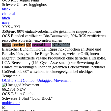
OCS RCS Jogger Pants
Schwere Unisex Jogginghose
black
charcoal
birch
navy
XXS – 3XL
350g/m², 80% einlaufvorbehandelte gekämmte ringgesponnene
OCS Blended zertifizierte Bio-Baumwolle, 20% RCS zertifiziertes
recyceltes Polyester, enzymgewaschen
heavy
combed
60°
neutral label
NEW 2026
Elastischer Bund mit Kordel, Rippstrickbündchen an Bund und
Beinabschluss, seitliche Eingriffstaschen, weicher Griff, innen
angeraut, zertifizierte vegane Produktion ohne tierische Hilfsstoffe,
LCA-Berechnung (Life Cycle Assessment) zur Bewertung der
Umweltauswirkungen über den gesamten Lebenszyklus, neutrales
Größenlabel, 60° waschbar, trocknergeeignet bei niedriger
Temperatur
OCS T-Shirt Combo | Untagged Movement
66.ZF01
NEW
OCS T-Shirt Combo
Schweres T-Shirt "Color Block"
multicolour
M