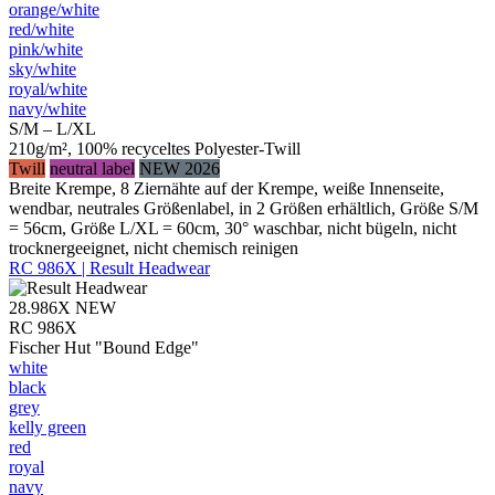
orange/​white
red/​white
pink/​white
sky/​white
royal/​white
navy/​white
S/M – L/XL
210g/m², 100% recyceltes Polyester-Twill
Twill
neutral label
NEW 2026
Breite Krempe, 8 Ziernähte auf der Krempe, weiße Innenseite,
wendbar, neutrales Größenlabel, in 2 Größen erhältlich, Größe S/M
= 56cm, Größe L/XL = 60cm, 30° waschbar, nicht bügeln, nicht
trocknergeeignet, nicht chemisch reinigen
RC 986X | Result Headwear
28.986X
NEW
RC 986X
Fischer Hut "Bound Edge"
white
black
grey
kelly green
red
royal
navy