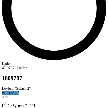
Laden...
47.9787 | Halfar
1809787
Drybag "Splash 2"
waterproof
474
Halfar System GmbH