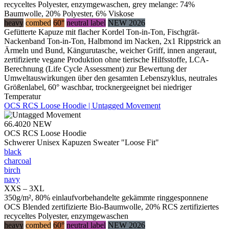
recyceltes Polyester, enzymgewaschen, grey melange: 74%
Baumwolle, 20% Polyester, 6% Viskose
heavy
combed
60°
neutral label
NEW 2026
Gefütterte Kapuze mit flacher Kordel Ton-in-Ton, Fischgrät-
Nackenband Ton-in-Ton, Halbmond im Nacken, 2x1 Rippstrick an
Ärmeln und Bund, Kängurutasche, weicher Griff, innen angeraut,
zertifizierte vegane Produktion ohne tierische Hilfsstoffe, LCA-
Berechnung (Life Cycle Assessment) zur Bewertung der
Umweltauswirkungen über den gesamten Lebenszyklus, neutrales
Größenlabel, 60° waschbar, trocknergeeignet bei niedriger
Temperatur
OCS RCS Loose Hoodie | Untagged Movement
66.4020
NEW
OCS RCS Loose Hoodie
Schwerer Unisex Kapuzen Sweater "Loose Fit"
black
charcoal
birch
navy
XXS – 3XL
350g/m², 80% einlaufvorbehandelte gekämmte ringgesponnene
OCS Blended zertifizierte Bio-Baumwolle, 20% RCS zertifiziertes
recyceltes Polyester, enzymgewaschen
heavy
combed
60°
neutral label
NEW 2026