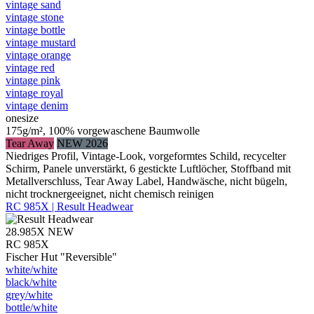
vintage sand
vintage stone
vintage bottle
vintage mustard
vintage orange
vintage red
vintage pink
vintage royal
vintage denim
onesize
175g/m², 100% vorgewaschene Baumwolle
Tear Away
NEW 2026
Niedriges Profil, Vintage-Look, vorgeformtes Schild, recycelter
Schirm, Panele unverstärkt, 6 gestickte Luftlöcher, Stoffband mit
Metallverschluss, Tear Away Label, Handwäsche, nicht bügeln,
nicht trocknergeeignet, nicht chemisch reinigen
RC 985X | Result Headwear
28.985X
NEW
RC 985X
Fischer Hut "Reversible"
white/​white
black/​white
grey/​white
bottle/​white