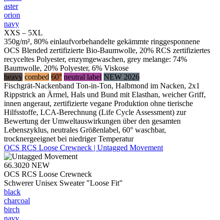
aster
orion
navy
XXS – 5XL
350g/m², 80% einlaufvorbehandelte gekämmte ringgesponnene
OCS Blended zertifizierte Bio-Baumwolle, 20% RCS zertifiziertes
recyceltes Polyester, enzymgewaschen, grey melange: 74%
Baumwolle, 20% Polyester, 6% Viskose
heavy
combed
60°
neutral label
NEW 2026
Fischgrät-Nackenband Ton-in-Ton, Halbmond im Nacken, 2x1
Rippstrick an Ärmel, Hals und Bund mit Elasthan, weicher Griff,
innen angeraut, zertifizierte vegane Produktion ohne tierische
Hilfsstoffe, LCA-Berechnung (Life Cycle Assessment) zur
Bewertung der Umweltauswirkungen über den gesamten
Lebenszyklus, neutrales Größenlabel, 60° waschbar,
trocknergeeignet bei niedriger Temperatur
OCS RCS Loose Crewneck | Untagged Movement
66.3020
NEW
OCS RCS Loose Crewneck
Schwerer Unisex Sweater "Loose Fit"
black
charcoal
birch
navy