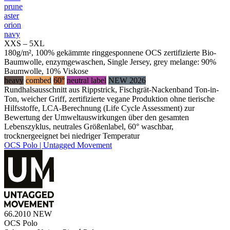
prune
aster
orion
navy
XXS – 5XL
180g/m², 100% gekämmte ringgesponnene OCS zertifizierte Bio-
Baumwolle, enzymgewaschen, Single Jersey, grey melange: 90%
Baumwolle, 10% Viskose
heavy
combed
60°
neutral label
NEW 2026
Rundhalsausschnitt aus Rippstrick, Fischgrät-Nackenband Ton-in-
Ton, weicher Griff, zertifizierte vegane Produktion ohne tierische
Hilfsstoffe, LCA-Berechnung (Life Cycle Assessment) zur
Bewertung der Umweltauswirkungen über den gesamten
Lebenszyklus, neutrales Größenlabel, 60° waschbar,
trocknergeeignet bei niedriger Temperatur
OCS Polo | Untagged Movement
66.2010
NEW
OCS Polo