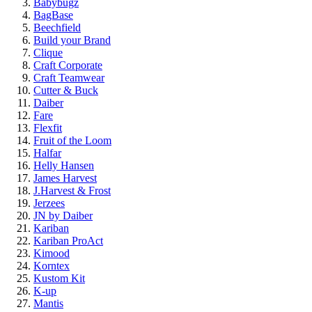
Babybugz
BagBase
Beechfield
Build your Brand
Clique
Craft Corporate
Craft Teamwear
Cutter & Buck
Daiber
Fare
Flexfit
Fruit of the Loom
Halfar
Helly Hansen
James Harvest
J.Harvest & Frost
Jerzees
JN by Daiber
Kariban
Kariban ProAct
Kimood
Korntex
Kustom Kit
K-up
Mantis