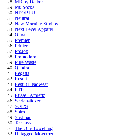
MB by Daiber
Mr. Socks
NEOBLU
Neutral
New Morning Studios
Next Level
Apparel
Onna
Premier
Printer
ProJob
Promodoro
Pure Waste
Quadra
Regatta
Result
Result Headwear
RTP
Russell Athletic
Seidensticker
SOL'S
Spiro
Stedman
Tee Jays
The One Towelling
Untagged Movement