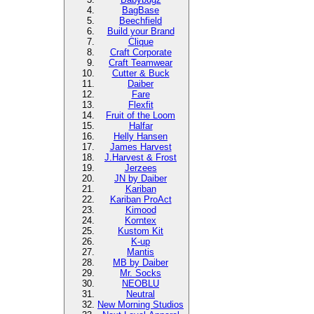
BagBase
Beechfield
Build your Brand
Clique
Craft Corporate
Craft Teamwear
Cutter & Buck
Daiber
Fare
Flexfit
Fruit of the Loom
Halfar
Helly Hansen
James Harvest
J.Harvest & Frost
Jerzees
JN by Daiber
Kariban
Kariban ProAct
Kimood
Korntex
Kustom Kit
K-up
Mantis
MB by Daiber
Mr. Socks
NEOBLU
Neutral
New Morning Studios