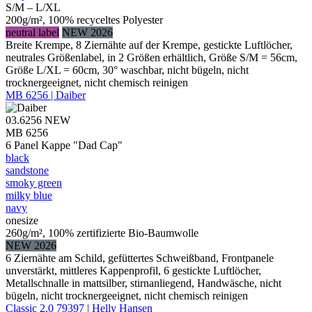
S/M – L/XL
200g/m², 100% recyceltes Polyester
neutral label
NEW 2026
Breite Krempe, 8 Ziernähte auf der Krempe, gestickte Luftlöcher,
neutrales Größenlabel, in 2 Größen erhältlich, Größe S/M = 56cm,
Größe L/XL = 60cm, 30° waschbar, nicht bügeln, nicht
trocknergeeignet, nicht chemisch reinigen
MB 6256 | Daiber
03.6256
NEW
MB 6256
6 Panel Kappe "Dad Cap"
black
sandstone
smoky green
milky blue
navy
onesize
260g/m², 100% zertifizierte Bio-Baumwolle
NEW 2026
6 Ziernähte am Schild, gefüttertes Schweißband, Frontpanele
unverstärkt, mittleres Kappenprofil, 6 gestickte Luftlöcher,
Metallschnalle in mattsilber, stirnanliegend, Handwäsche, nicht
bügeln, nicht trocknergeeignet, nicht chemisch reinigen
Classic 2.0 79397 | Helly Hansen