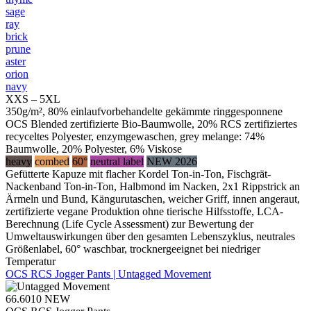
sage
ray
brick
prune
aster
orion
navy
XXS – 5XL
350g/m², 80% einlaufvorbehandelte gekämmte ringgesponnene
OCS Blended zertifizierte Bio-Baumwolle, 20% RCS zertifiziertes
recyceltes Polyester, enzymgewaschen, grey melange: 74%
Baumwolle, 20% Polyester, 6% Viskose
heavy
combed
60°
neutral label
NEW 2026
Gefütterte Kapuze mit flacher Kordel Ton-in-Ton, Fischgrät-
Nackenband Ton-in-Ton, Halbmond im Nacken, 2x1 Rippstrick an
Ärmeln und Bund, Kängurutaschen, weicher Griff, innen angeraut,
zertifizierte vegane Produktion ohne tierische Hilfsstoffe, LCA-
Berechnung (Life Cycle Assessment) zur Bewertung der
Umweltauswirkungen über den gesamten Lebenszyklus, neutrales
Größenlabel, 60° waschbar, trocknergeeignet bei niedriger
Temperatur
OCS RCS Jogger Pants | Untagged Movement
66.6010
NEW