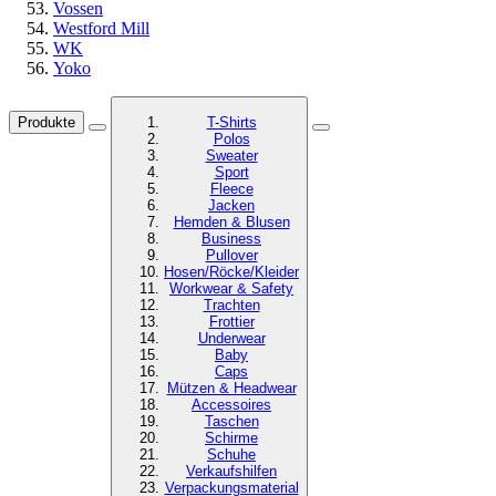
Vossen
Westford Mill
WK
Yoko
Produkte
T-Shirts
Polos
Sweater
Sport
Fleece
Jacken
Hemden & Blusen
Business
Pullover
Hosen/Röcke/Kleider
Workwear & Safety
Trachten
Frottier
Underwear
Baby
Caps
Mützen & Headwear
Accessoires
Taschen
Schirme
Schuhe
Verkaufshilfen
Verpackungsmaterial