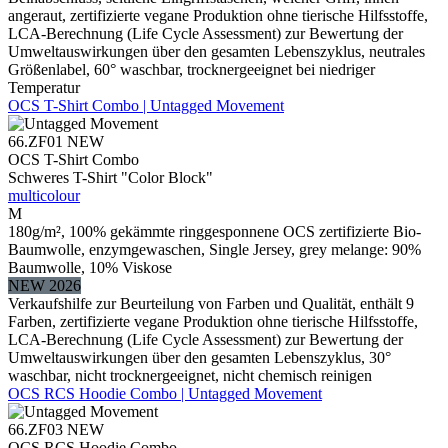
angeraut, zertifizierte vegane Produktion ohne tierische Hilfsstoffe,
LCA-Berechnung (Life Cycle Assessment) zur Bewertung der
Umweltauswirkungen über den gesamten Lebenszyklus, neutrales
Größenlabel, 60° waschbar, trocknergeeignet bei niedriger
Temperatur
OCS T-Shirt Combo | Untagged Movement
66.ZF01
NEW
OCS T-Shirt Combo
Schweres T-Shirt "Color Block"
multicolour
M
180g/m², 100% gekämmte ringgesponnene OCS zertifizierte Bio-
Baumwolle, enzymgewaschen, Single Jersey, grey melange: 90%
Baumwolle, 10% Viskose
NEW 2026
Verkaufshilfe zur Beurteilung von Farben und Qualität, enthält 9
Farben, zertifizierte vegane Produktion ohne tierische Hilfsstoffe,
LCA-Berechnung (Life Cycle Assessment) zur Bewertung der
Umweltauswirkungen über den gesamten Lebenszyklus, 30°
waschbar, nicht trocknergeeignet, nicht chemisch reinigen
OCS RCS Hoodie Combo | Untagged Movement
66.ZF03
NEW
OCS RCS Hoodie Combo