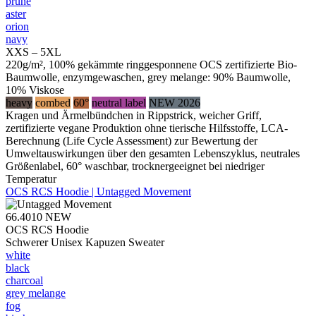
prune
aster
orion
navy
XXS – 5XL
220g/m², 100% gekämmte ringgesponnene OCS zertifizierte Bio-
Baumwolle, enzymgewaschen, grey melange: 90% Baumwolle,
10% Viskose
heavy
combed
60°
neutral label
NEW 2026
Kragen und Ärmelbündchen in Rippstrick, weicher Griff,
zertifizierte vegane Produktion ohne tierische Hilfsstoffe, LCA-
Berechnung (Life Cycle Assessment) zur Bewertung der
Umweltauswirkungen über den gesamten Lebenszyklus, neutrales
Größenlabel, 60° waschbar, trocknergeeignet bei niedriger
Temperatur
OCS RCS Hoodie | Untagged Movement
66.4010
NEW
OCS RCS Hoodie
Schwerer Unisex Kapuzen Sweater
white
black
charcoal
grey melange
fog