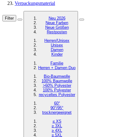
Verpackungsmaterial
Filter
Neu 2026
Neue Farben
Neue Größen
Restposten
Herren/Unisex
Unisex
Damen
Kinder
Familie
Herren + Damen Duo
Bio-Baumwolle
100% Baumwolle
>60% Polyester
100% Polyester
recyceltes
Polyester
60°
90°/95°
trocknergeeignet
≤ XS
≥ 3XL
≥ 4XL
≥ 5XL