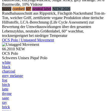
Baumwolle, 10% Viskose
heavy
combed
60°
neutral label
NEW 2026
Rundhalsausschnitt aus Rippstrick, Fischgrät-Nackenband Ton-in-
Ton, weicher Griff, zertifizierte vegane Produktion ohne tierische
Hilfsstoffe, LCA-Berechnung (Life Cycle Assessment) zur
Bewertung der Umweltauswirkungen über den gesamten
Lebenszyklus, neutrales Größenlabel, 60° waschbar,
trocknergeeignet bei niedriger Temperatur
OCS Polo | Untagged Movement
66.2010
NEW
OCS Polo
Schweres Unisex Piqué Polo
white
black
charcoal
grey melange
fog
birch
latte
thyme
sage
ray
brick