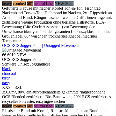
heavy
combed
60°
neutral label
NEW 2026
Gefütterte Kapuze mit flacher Kordel Ton-in-Ton, Fischgrät-
Nackenband Ton-in-Ton, Halbmond im Nacken, 2x1 Rippstrick an
Ärmeln und Bund, Kängurutaschen, weicher Griff, innen angeraut,
zertifizierte vegane Produktion ohne tierische Hilfsstoffe, LCA-
Berechnung (Life Cycle Assessment) zur Bewertung der
Umweltauswirkungen über den gesamten Lebenszyklus, neutrales
Größenlabel, 60° waschbar, trocknergeeignet bei niedriger
Temperatur
OCS RCS Jogger Pants | Untagged Movement
66.6010
NEW
OCS RCS Jogger Pants
Schwere Unisex Jogginghose
black
charcoal
birch
navy
XXS – 3XL
350g/m², 80% einlaufvorbehandelte gekämmte ringgesponnene
OCS Blended zertifizierte Bio-Baumwolle, 20% RCS zertifiziertes
recyceltes Polyester, enzymgewaschen
heavy
combed
60°
neutral label
NEW 2026
Elastischer Bund mit Kordel, Rippstrickbündchen an Bund und
Beinabschluss, seitliche Eingriffstaschen, weicher Griff, innen