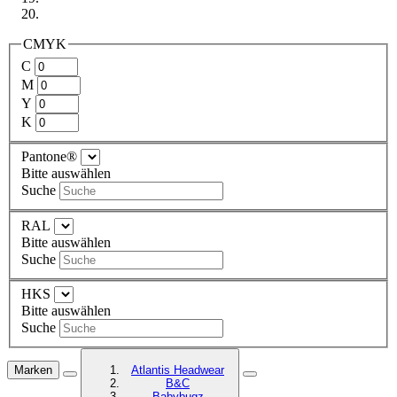
CMYK
C
M
Y
K
Pantone®
Bitte auswählen
Suche
RAL
Bitte auswählen
Suche
HKS
Bitte auswählen
Suche
Marken
Atlantis Headwear
B&C
Babybugz