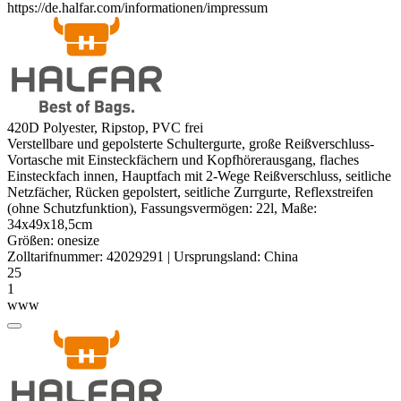
https://de.halfar.com/informationen/impressum
420D
Polyester
,
Ripstop
, PVC frei
Verstellbare und gepolsterte Schultergurte, große Reißverschluss-
Vortasche mit Einsteckfächern und Kopfhörerausgang, flaches
Einsteckfach innen, Hauptfach mit
2-Wege Reißverschluss
, seitliche
Netzfächer, Rücken gepolstert, seitliche Zurrgurte, Reflexstreifen
(ohne Schutzfunktion), Fassungsvermögen: 22l, Maße:
34x49x18,5cm
Größen:
onesize
Zolltarifnummer:
42029291
|
Ursprungsland:
China
25
1
www