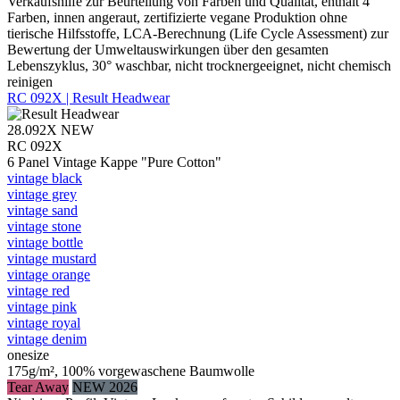
Verkaufshilfe zur Beurteilung von Farben und Qualität, enthält 4
Farben, innen angeraut, zertifizierte vegane Produktion ohne
tierische Hilfsstoffe, LCA-Berechnung (Life Cycle Assessment) zur
Bewertung der Umweltauswirkungen über den gesamten
Lebenszyklus, 30° waschbar, nicht trocknergeeignet, nicht chemisch
reinigen
RC 092X | Result Headwear
28.092X
NEW
RC 092X
6 Panel Vintage Kappe "Pure Cotton"
vintage black
vintage grey
vintage sand
vintage stone
vintage bottle
vintage mustard
vintage orange
vintage red
vintage pink
vintage royal
vintage denim
onesize
175g/m², 100% vorgewaschene Baumwolle
Tear Away
NEW 2026