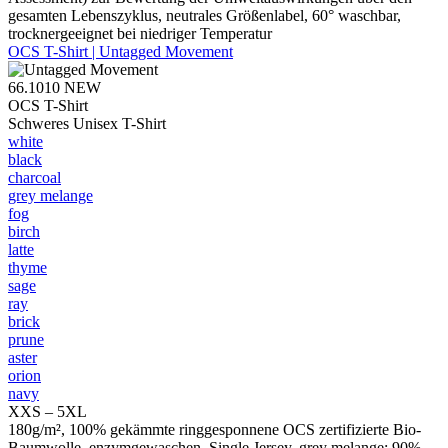
gesamten Lebenszyklus, neutrales Größenlabel, 60° waschbar,
trocknergeeignet bei niedriger Temperatur
OCS T-Shirt | Untagged Movement
66.1010
NEW
OCS T-Shirt
Schweres Unisex T-Shirt
white
black
charcoal
grey melange
fog
birch
latte
thyme
sage
ray
brick
prune
aster
orion
navy
XXS – 5XL
180g/m², 100% gekämmte ringgesponnene OCS zertifizierte Bio-
Baumwolle, enzymgewaschen, Single Jersey, grey melange: 90%