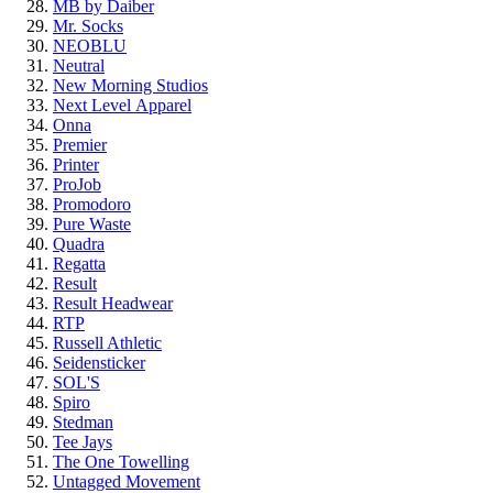
MB by Daiber
Mr. Socks
NEOBLU
Neutral
New Morning Studios
Next Level
Apparel
Onna
Premier
Printer
ProJob
Promodoro
Pure Waste
Quadra
Regatta
Result
Result Headwear
RTP
Russell Athletic
Seidensticker
SOL'S
Spiro
Stedman
Tee Jays
The One Towelling
Untagged Movement