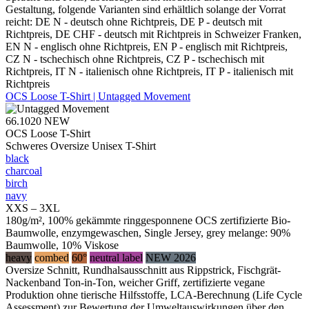
Gestaltung, folgende Varianten sind erhältlich solange der Vorrat
reicht: DE N - deutsch ohne Richtpreis, DE P - deutsch mit
Richtpreis, DE CHF - deutsch mit Richtpreis in Schweizer Franken,
EN N - englisch ohne Richtpreis, EN P - englisch mit Richtpreis,
CZ N - tschechisch ohne Richtpreis, CZ P - tschechisch mit
Richtpreis, IT N - italienisch ohne Richtpreis, IT P - italienisch mit
Richtpreis
OCS Loose T-Shirt | Untagged Movement
66.1020
NEW
OCS Loose T-Shirt
Schweres Oversize Unisex T-Shirt
black
charcoal
birch
navy
XXS – 3XL
180g/m², 100% gekämmte ringgesponnene OCS zertifizierte Bio-
Baumwolle, enzymgewaschen, Single Jersey, grey melange: 90%
Baumwolle, 10% Viskose
heavy
combed
60°
neutral label
NEW 2026
Oversize Schnitt, Rundhalsausschnitt aus Rippstrick, Fischgrät-
Nackenband Ton-in-Ton, weicher Griff, zertifizierte vegane
Produktion ohne tierische Hilfsstoffe, LCA-Berechnung (Life Cycle
Assessment) zur Bewertung der Umweltauswirkungen über den