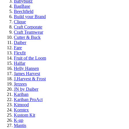
Babybugz
BagBase
Beechfield
Build your Brand
Clique
Craft Corporate
Craft Teamwear
Cutter & Buck
Daiber
Fare
Flexfit
Fruit of the Loom
Halfar
Helly Hansen
James Harvest
J.Harvest & Frost
Jerzees
JN by Daiber
Kariban
Kariban ProAct
Kimood
Korntex
Kustom Kit
K-up
Mantis