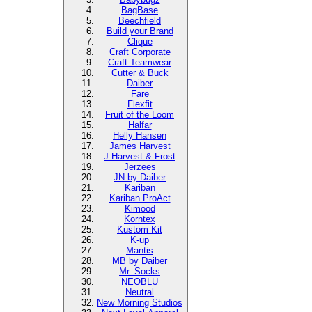
BagBase
Beechfield
Build your Brand
Clique
Craft Corporate
Craft Teamwear
Cutter & Buck
Daiber
Fare
Flexfit
Fruit of the Loom
Halfar
Helly Hansen
James Harvest
J.Harvest & Frost
Jerzees
JN by Daiber
Kariban
Kariban ProAct
Kimood
Korntex
Kustom Kit
K-up
Mantis
MB by Daiber
Mr. Socks
NEOBLU
Neutral
New Morning Studios