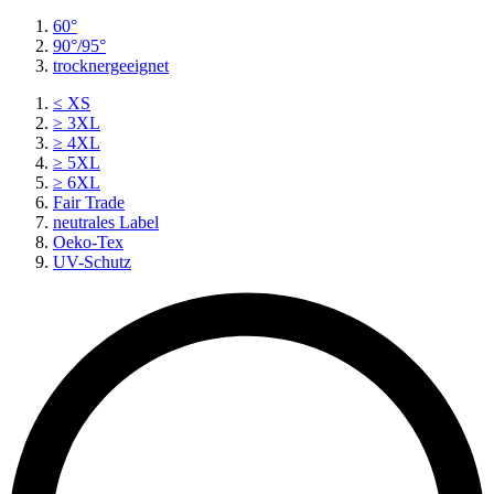
60°
90°/95°
trocknergeeignet
≤ XS
≥ 3XL
≥ 4XL
≥ 5XL
≥ 6XL
Fair Trade
neutrales Label
Oeko-Tex
UV-Schutz