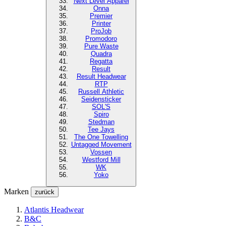
Next Level
Apparel
Onna
Premier
Printer
ProJob
Promodoro
Pure Waste
Quadra
Regatta
Result
Result Headwear
RTP
Russell Athletic
Seidensticker
SOL'S
Spiro
Stedman
Tee Jays
The One Towelling
Untagged Movement
Vossen
Westford Mill
WK
Yoko
Marken
zurück
Atlantis Headwear
B&C