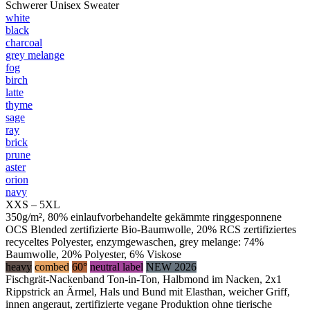
Schwerer Unisex Sweater
white
black
charcoal
grey melange
fog
birch
latte
thyme
sage
ray
brick
prune
aster
orion
navy
XXS – 5XL
350g/m², 80% einlaufvorbehandelte gekämmte ringgesponnene
OCS Blended zertifizierte Bio-Baumwolle, 20% RCS zertifiziertes
recyceltes Polyester, enzymgewaschen, grey melange: 74%
Baumwolle, 20% Polyester, 6% Viskose
heavy
combed
60°
neutral label
NEW 2026
Fischgrät-Nackenband Ton-in-Ton, Halbmond im Nacken, 2x1
Rippstrick an Ärmel, Hals und Bund mit Elasthan, weicher Griff,
innen angeraut, zertifizierte vegane Produktion ohne tierische