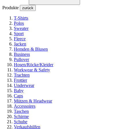
Produkte
zurück
T-Shirts
Polos
Sweater
Sport
Fleece
Jacken
Hemden & Blusen
Business
Pullover
Hosen/Röcke/Kleider
Workwear & Safety
Trachten
Frottier
Underwear
Baby
Caps
Mützen & Headwear
Accessoires
Taschen
Schirme
Schuhe
Verkaufshilfen