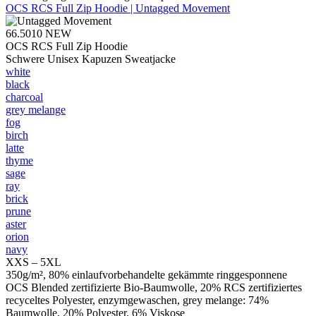
OCS RCS Full Zip Hoodie | Untagged Movement
66.5010
NEW
OCS RCS Full Zip Hoodie
Schwere Unisex Kapuzen Sweatjacke
white
black
charcoal
grey melange
fog
birch
latte
thyme
sage
ray
brick
prune
aster
orion
navy
XXS – 5XL
350g/m², 80% einlaufvorbehandelte gekämmte ringgesponnene
OCS Blended zertifizierte Bio-Baumwolle, 20% RCS zertifiziertes
recyceltes Polyester, enzymgewaschen, grey melange: 74%
Baumwolle, 20% Polyester, 6% Viskose