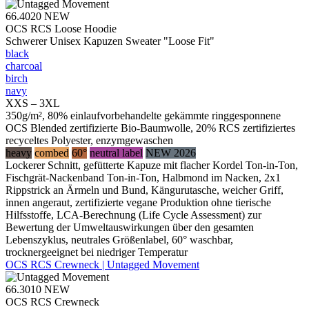
66.4020
NEW
OCS RCS Loose Hoodie
Schwerer Unisex Kapuzen Sweater "Loose Fit"
black
charcoal
birch
navy
XXS – 3XL
350g/m², 80% einlaufvorbehandelte gekämmte ringgesponnene
OCS Blended zertifizierte Bio-Baumwolle, 20% RCS zertifiziertes
recyceltes Polyester, enzymgewaschen
heavy
combed
60°
neutral label
NEW 2026
Lockerer Schnitt, gefütterte Kapuze mit flacher Kordel Ton-in-Ton,
Fischgrät-Nackenband Ton-in-Ton, Halbmond im Nacken, 2x1
Rippstrick an Ärmeln und Bund, Kängurutasche, weicher Griff,
innen angeraut, zertifizierte vegane Produktion ohne tierische
Hilfsstoffe, LCA-Berechnung (Life Cycle Assessment) zur
Bewertung der Umweltauswirkungen über den gesamten
Lebenszyklus, neutrales Größenlabel, 60° waschbar,
trocknergeeignet bei niedriger Temperatur
OCS RCS Crewneck | Untagged Movement
66.3010
NEW
OCS RCS Crewneck