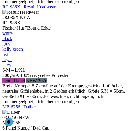
trocknergeeignet, nicht chemisch reinigen
RC 986X | Result Headwear
28.986X
NEW
RC 986X
Fischer Hut "Bound Edge"
white
black
grey
kelly green
red
royal
navy
S/M – L/XL
200g/m², 100% recyceltes Polyester
neutral label
NEW 2026
Breite Krempe, 8 Ziernähte auf der Krempe, gestickte Luftlöcher,
neutrales Größenlabel, in 2 Größen erhältlich, Größe S/M = 56cm,
Größe L/XL = 60cm, 30° waschbar, nicht bügeln, nicht
trocknergeeignet, nicht chemisch reinigen
MB 6256 | Daiber
03.6256
NEW
MB 6256
6 Panel Kappe "Dad Cap"