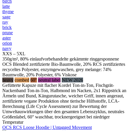
birch
latte
thyme
sage
ray
brick
prune
aster
orion
navy
XXS – 5XL
350g/m², 80% einlaufvorbehandelte gekämmte ringgesponnene
OCS Blended zertifizierte Bio-Baumwolle, 20% RCS zertifiziertes
recyceltes Polyester, enzymgewaschen, grey melange: 74%
Baumwolle, 20% Polyester, 6% Viskose
heavy
combed
60°
neutral label
NEW 2026
Gefütterte Kapuze mit flacher Kordel Ton-in-Ton, Fischgrät-
Nackenband Ton-in-Ton, Halbmond im Nacken, 2x1 Rippstrick an
Ärmeln und Bund, Kängurutasche, weicher Griff, innen angeraut,
zertifizierte vegane Produktion ohne tierische Hilfsstoffe, LCA-
Berechnung (Life Cycle Assessment) zur Bewertung der
Umweltauswirkungen über den gesamten Lebenszyklus, neutrales
Größenlabel, 60° waschbar, trocknergeeignet bei niedriger
Temperatur
OCS RCS Loose Hoodie | Untagged Movement