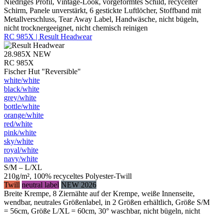
Niedriges Profil, Vintage-Look, vorgeformtes Schild, recycelter
Schirm, Panele unverstärkt, 6 gestickte Luftlöcher, Stoffband mit
Metallverschluss, Tear Away Label, Handwäsche, nicht bügeln,
nicht trocknergeeignet, nicht chemisch reinigen
RC 985X | Result Headwear
28.985X
NEW
RC 985X
Fischer Hut "Reversible"
white/​white
black/​white
grey/​white
bottle/​white
orange/​white
red/​white
pink/​white
sky/​white
royal/​white
navy/​white
S/M – L/XL
210g/m², 100% recyceltes Polyester-Twill
Twill
neutral label
NEW 2026
Breite Krempe, 8 Ziernähte auf der Krempe, weiße Innenseite,
wendbar, neutrales Größenlabel, in 2 Größen erhältlich, Größe S/M
= 56cm, Größe L/XL = 60cm, 30° waschbar, nicht bügeln, nicht