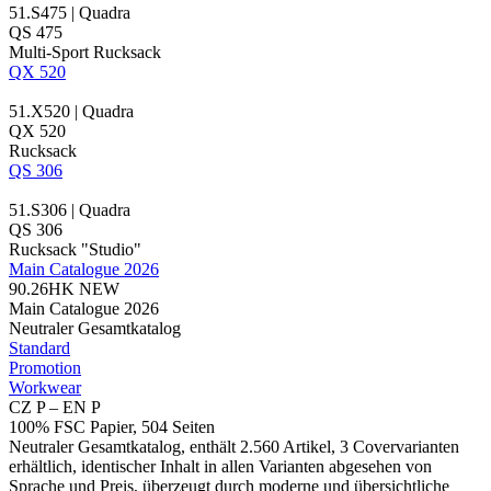
51.S475 | Quadra
QS 475
Multi-Sport Rucksack
QX 520
51.X520 | Quadra
QX 520
Rucksack
QS 306
51.S306 | Quadra
QS 306
Rucksack "Studio"
Main Catalogue 2026
90.26HK
NEW
Main Catalogue 2026
Neutraler Gesamtkatalog
Standard
Promotion
Workwear
CZ P – EN P
100% FSC Papier, 504 Seiten
Neutraler Gesamtkatalog, enthält 2.560 Artikel, 3 Covervarianten
erhältlich, identischer Inhalt in allen Varianten abgesehen von
Sprache und Preis, überzeugt durch moderne und übersichtliche