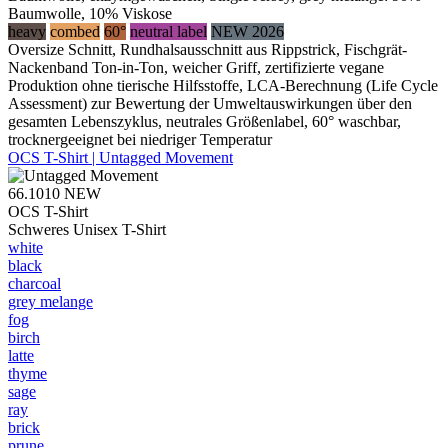
Baumwolle, 10% Viskose
heavy
combed
60°
neutral label
NEW 2026
Oversize Schnitt, Rundhalsausschnitt aus Rippstrick, Fischgrät-
Nackenband Ton-in-Ton, weicher Griff, zertifizierte vegane
Produktion ohne tierische Hilfsstoffe, LCA-Berechnung (Life Cycle
Assessment) zur Bewertung der Umweltauswirkungen über den
gesamten Lebenszyklus, neutrales Größenlabel, 60° waschbar,
trocknergeeignet bei niedriger Temperatur
OCS T-Shirt | Untagged Movement
66.1010
NEW
OCS T-Shirt
Schweres Unisex T-Shirt
white
black
charcoal
grey melange
fog
birch
latte
thyme
sage
ray
brick
prune