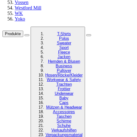
Vossen
Westford Mill
WK
Yoko
Produkte
T-Shirts
Polos
Sweater
Sport
Fleece
Jacken
Hemden & Blusen
Business
Pullover
Hosen/Röcke/Kleider
Workwear & Safety
Trachten
Frottier
Underwear
Baby
Caps
Mützen & Headwear
Accessoires
Taschen
Schirme
Schuhe
Verkaufshilfen
Verpackungsmaterial