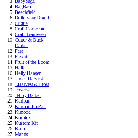
Babybugz
BagBase
Beechfield
Build your Brand
Clique
Craft Corporate
Craft Teamwear
Cutter & Buck
Daiber
Fare
Flexfit
Fruit of the Loom
Halfar
Helly Hansen
James Harvest
J.Harvest & Frost
Jerzees
JN by Daiber
Kariban
Kariban ProAct
Kimood
Korntex
Kustom Kit
K-up
Mantis