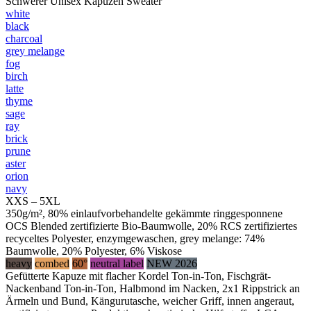
Schwerer Unisex Kapuzen Sweater
white
black
charcoal
grey melange
fog
birch
latte
thyme
sage
ray
brick
prune
aster
orion
navy
XXS – 5XL
350g/m², 80% einlaufvorbehandelte gekämmte ringgesponnene
OCS Blended zertifizierte Bio-Baumwolle, 20% RCS zertifiziertes
recyceltes Polyester, enzymgewaschen, grey melange: 74%
Baumwolle, 20% Polyester, 6% Viskose
heavy
combed
60°
neutral label
NEW 2026
Gefütterte Kapuze mit flacher Kordel Ton-in-Ton, Fischgrät-
Nackenband Ton-in-Ton, Halbmond im Nacken, 2x1 Rippstrick an
Ärmeln und Bund, Kängurutasche, weicher Griff, innen angeraut,