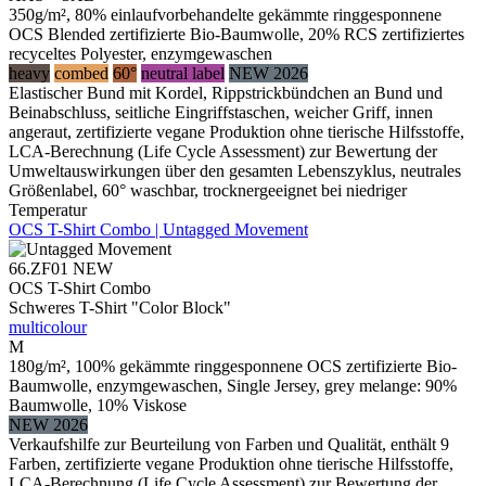
350g/m², 80% einlaufvorbehandelte gekämmte ringgesponnene
OCS Blended zertifizierte Bio-Baumwolle, 20% RCS zertifiziertes
recyceltes Polyester, enzymgewaschen
heavy
combed
60°
neutral label
NEW 2026
Elastischer Bund mit Kordel, Rippstrickbündchen an Bund und
Beinabschluss, seitliche Eingriffstaschen, weicher Griff, innen
angeraut, zertifizierte vegane Produktion ohne tierische Hilfsstoffe,
LCA-Berechnung (Life Cycle Assessment) zur Bewertung der
Umweltauswirkungen über den gesamten Lebenszyklus, neutrales
Größenlabel, 60° waschbar, trocknergeeignet bei niedriger
Temperatur
OCS T-Shirt Combo | Untagged Movement
66.ZF01
NEW
OCS T-Shirt Combo
Schweres T-Shirt "Color Block"
multicolour
M
180g/m², 100% gekämmte ringgesponnene OCS zertifizierte Bio-
Baumwolle, enzymgewaschen, Single Jersey, grey melange: 90%
Baumwolle, 10% Viskose
NEW 2026
Verkaufshilfe zur Beurteilung von Farben und Qualität, enthält 9
Farben, zertifizierte vegane Produktion ohne tierische Hilfsstoffe,
LCA-Berechnung (Life Cycle Assessment) zur Bewertung der