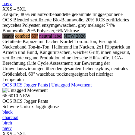
navy
XXS – 5XL
350g/m², 80% einlaufvorbehandelte gekämmte ringgesponnene
OCS Blended zertifizierte Bio-Baumwolle, 20% RCS zertifiziertes
recyceltes Polyester, enzymgewaschen, grey melange: 74%
Baumwolle, 20% Polyester, 6% Viskose
heavy
combed
60°
neutral label
NEW 2026
Gefütterte Kapuze mit flacher Kordel Ton-in-Ton, Fischgrät-
Nackenband Ton-in-Ton, Halbmond im Nacken, 2x1 Rippstrick an
Ärmeln und Bund, Kängurutaschen, weicher Griff, innen angeraut,
zertifizierte vegane Produktion ohne tierische Hilfsstoffe, LCA-
Berechnung (Life Cycle Assessment) zur Bewertung der
Umweltauswirkungen über den gesamten Lebenszyklus, neutrales
Größenlabel, 60° waschbar, trocknergeeignet bei niedriger
Temperatur
OCS RCS Jogger Pants | Untagged Movement
66.6010
NEW
OCS RCS Jogger Pants
Schwere Unisex Jogginghose
black
charcoal
birch
navy
XXS – 3XL