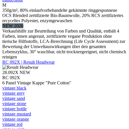
M
350g/m², 80% einlaufvorbehandelte gekämmte ringgesponnene
OCS Blended zertifizierte Bio-Baumwolle, 20% RCS zertifiziertes
recyceltes Polyester, enzymgewaschen
NEW 2026
Verkaufshilfe zur Beurteilung von Farben und Qualität, enthält 4
Farben, innen angeraut, zertifizierte vegane Produktion ohne
tierische Hilfsstoffe, LCA-Berechnung (Life Cycle Assessment) zur
Bewertung der Umweltauswirkungen über den gesamten
Lebenszyklus, 30° waschbar, nicht trocknergeeignet, nicht chemisch
reinigen
RC 092X | Result Headwear
28.092X
NEW
RC 092X
6 Panel Vintage Kappe "Pure Cotton"
vintage black
vintage grey
vintage sand
vintage stone
vintage bottle
vintage mustard
vintage orange
vintage red