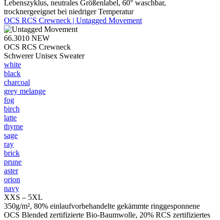
Lebenszyklus, neutrales Größenlabel, 60° waschbar,
trocknergeeignet bei niedriger Temperatur
OCS RCS Crewneck | Untagged Movement
66.3010
NEW
OCS RCS Crewneck
Schwerer Unisex Sweater
white
black
charcoal
grey melange
fog
birch
latte
thyme
sage
ray
brick
prune
aster
orion
navy
XXS – 5XL
350g/m², 80% einlaufvorbehandelte gekämmte ringgesponnene
OCS Blended zertifizierte Bio-Baumwolle, 20% RCS zertifiziertes