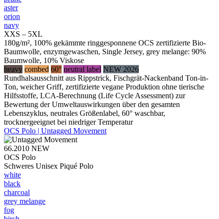
aster
orion
navy
XXS – 5XL
180g/m², 100% gekämmte ringgesponnene OCS zertifizierte Bio-
Baumwolle, enzymgewaschen, Single Jersey, grey melange: 90%
Baumwolle, 10% Viskose
heavy
combed
60°
neutral label
NEW 2026
Rundhalsausschnitt aus Rippstrick, Fischgrät-Nackenband Ton-in-
Ton, weicher Griff, zertifizierte vegane Produktion ohne tierische
Hilfsstoffe, LCA-Berechnung (Life Cycle Assessment) zur
Bewertung der Umweltauswirkungen über den gesamten
Lebenszyklus, neutrales Größenlabel, 60° waschbar,
trocknergeeignet bei niedriger Temperatur
OCS Polo | Untagged Movement
66.2010
NEW
OCS Polo
Schweres Unisex Piqué Polo
white
black
charcoal
grey melange
fog
birch