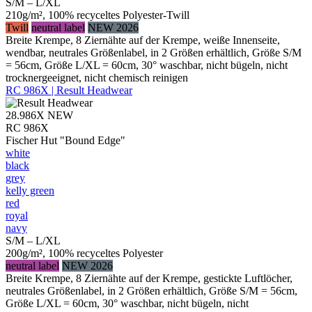
S/M – L/XL
210g/m², 100% recyceltes Polyester-Twill
Twill
neutral label
NEW 2026
Breite Krempe, 8 Ziernähte auf der Krempe, weiße Innenseite,
wendbar, neutrales Größenlabel, in 2 Größen erhältlich, Größe S/M
= 56cm, Größe L/XL = 60cm, 30° waschbar, nicht bügeln, nicht
trocknergeeignet, nicht chemisch reinigen
RC 986X | Result Headwear
28.986X
NEW
RC 986X
Fischer Hut "Bound Edge"
white
black
grey
kelly green
red
royal
navy
S/M – L/XL
200g/m², 100% recyceltes Polyester
neutral label
NEW 2026
Breite Krempe, 8 Ziernähte auf der Krempe, gestickte Luftlöcher,
neutrales Größenlabel, in 2 Größen erhältlich, Größe S/M = 56cm,
Größe L/XL = 60cm, 30° waschbar, nicht bügeln, nicht