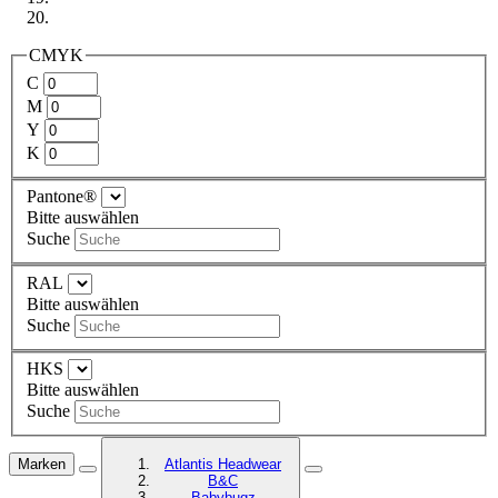
CMYK
C
M
Y
K
Pantone®
Bitte auswählen
Suche
RAL
Bitte auswählen
Suche
HKS
Bitte auswählen
Suche
Marken
Atlantis Headwear
B&C
Babybugz