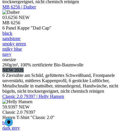
trocknergeeignet, nicht chemisch reinigen
MB 6256 | Daiber
03.6256
NEW
MB 6256
6 Panel Kappe "Dad Cap"
black
sandstone
smoky green
milky blue
navy
onesize
260g/m², 100% zertifizierte Bio-Baumwolle
NEW 2026
6 Ziernähte am Schild, gefüttertes Schweißband, Frontpanele
unverstärkt, mittleres Kappenprofil, 6 gestickte Luftlöcher,
Metallschnalle in mattsilber, stirnanliegend, Handwäsche, nicht
bügeln, nicht trocknergeeignet, nicht chemisch reinigen
Classic 2.0 79397 | Helly Hansen
59.9397
NEW
Classic 2.0 79397
Herren T-Shirt "Classic 2.0"
black
dark grey