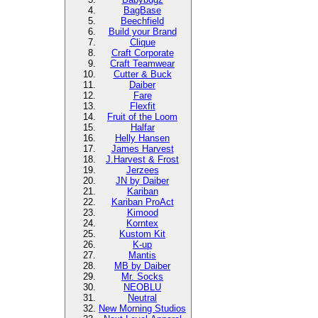
BagBase
Beechfield
Build your Brand
Clique
Craft Corporate
Craft Teamwear
Cutter & Buck
Daiber
Fare
Flexfit
Fruit of the Loom
Halfar
Helly Hansen
James Harvest
J.Harvest & Frost
Jerzees
JN by Daiber
Kariban
Kariban ProAct
Kimood
Korntex
Kustom Kit
K-up
Mantis
MB by Daiber
Mr. Socks
NEOBLU
Neutral
New Morning Studios