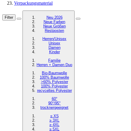
Verpackungsmaterial
Filter
Neu 2026
Neue Farben
Neue Größen
Restposten
Herren/Unisex
Unisex
Damen
Kinder
Familie
Herren + Damen Duo
Bio-Baumwolle
100% Baumwolle
>60% Polyester
100% Polyester
recyceltes
Polyester
60°
90°/95°
trocknergeeignet
≤ XS
≥ 3XL
≥ 4XL
≥ 5XL