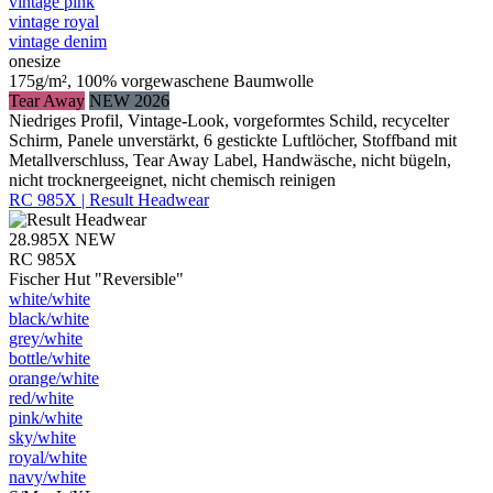
vintage pink
vintage royal
vintage denim
onesize
175g/m², 100% vorgewaschene Baumwolle
Tear Away
NEW 2026
Niedriges Profil, Vintage-Look, vorgeformtes Schild, recycelter
Schirm, Panele unverstärkt, 6 gestickte Luftlöcher, Stoffband mit
Metallverschluss, Tear Away Label, Handwäsche, nicht bügeln,
nicht trocknergeeignet, nicht chemisch reinigen
RC 985X | Result Headwear
28.985X
NEW
RC 985X
Fischer Hut "Reversible"
white/​white
black/​white
grey/​white
bottle/​white
orange/​white
red/​white
pink/​white
sky/​white
royal/​white
navy/​white