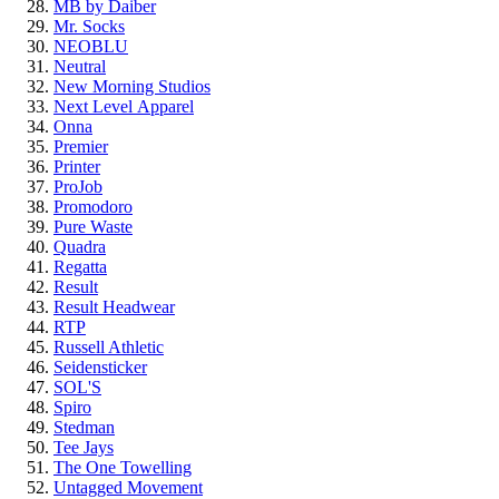
MB by Daiber
Mr. Socks
NEOBLU
Neutral
New Morning Studios
Next Level
Apparel
Onna
Premier
Printer
ProJob
Promodoro
Pure Waste
Quadra
Regatta
Result
Result Headwear
RTP
Russell Athletic
Seidensticker
SOL'S
Spiro
Stedman
Tee Jays
The One Towelling
Untagged Movement