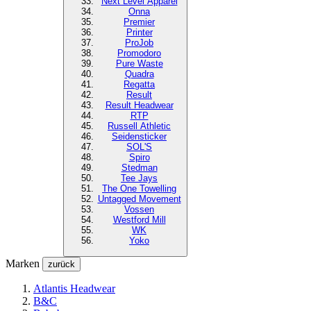
Next Level
Apparel
Onna
Premier
Printer
ProJob
Promodoro
Pure Waste
Quadra
Regatta
Result
Result Headwear
RTP
Russell Athletic
Seidensticker
SOL'S
Spiro
Stedman
Tee Jays
The One Towelling
Untagged Movement
Vossen
Westford Mill
WK
Yoko
Marken
zurück
Atlantis Headwear
B&C