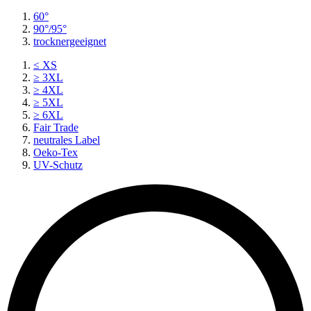
60°
90°/95°
trocknergeeignet
≤ XS
≥ 3XL
≥ 4XL
≥ 5XL
≥ 6XL
Fair Trade
neutrales Label
Oeko-Tex
UV-Schutz