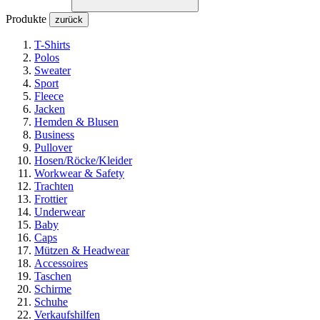
Produkte
zurück
T-Shirts
Polos
Sweater
Sport
Fleece
Jacken
Hemden & Blusen
Business
Pullover
Hosen/Röcke/Kleider
Workwear & Safety
Trachten
Frottier
Underwear
Baby
Caps
Mützen & Headwear
Accessoires
Taschen
Schirme
Schuhe
Verkaufshilfen