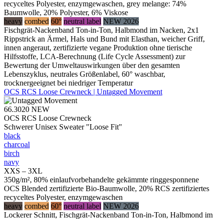
recyceltes Polyester, enzymgewaschen, grey melange: 74%
Baumwolle, 20% Polyester, 6% Viskose
heavy
combed
60°
neutral label
NEW 2026
Fischgrät-Nackenband Ton-in-Ton, Halbmond im Nacken, 2x1
Rippstrick an Ärmel, Hals und Bund mit Elasthan, weicher Griff,
innen angeraut, zertifizierte vegane Produktion ohne tierische
Hilfsstoffe, LCA-Berechnung (Life Cycle Assessment) zur
Bewertung der Umweltauswirkungen über den gesamten
Lebenszyklus, neutrales Größenlabel, 60° waschbar,
trocknergeeignet bei niedriger Temperatur
OCS RCS Loose Crewneck | Untagged Movement
66.3020
NEW
OCS RCS Loose Crewneck
Schwerer Unisex Sweater "Loose Fit"
black
charcoal
birch
navy
XXS – 3XL
350g/m², 80% einlaufvorbehandelte gekämmte ringgesponnene
OCS Blended zertifizierte Bio-Baumwolle, 20% RCS zertifiziertes
recyceltes Polyester, enzymgewaschen
heavy
combed
60°
neutral label
NEW 2026
Lockerer Schnitt, Fischgrät-Nackenband Ton-in-Ton, Halbmond im