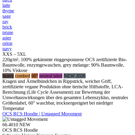
latte
thyme
sage
ray
brick
prune
aster
orion
navy
XXS – 5XL
220g/m², 100% gekämmte ringgesponnene OCS zertifizierte Bio-
Baumwolle, enzymgewaschen, grey melange: 90% Baumwolle,
10% Viskose
heavy
combed
60°
neutral label
NEW 2026
Kragen und Ärmelbündchen in Rippstrick, weicher Griff,
zertifizierte vegane Produktion ohne tierische Hilfsstoffe, LCA-
Berechnung (Life Cycle Assessment) zur Bewertung der
Umweltauswirkungen über den gesamten Lebenszyklus, neutrales
Größenlabel, 60° waschbar, trocknergeeignet bei niedriger
Temperatur
OCS RCS Hoodie | Untagged Movement
66.4010
NEW
OCS RCS Hoodie