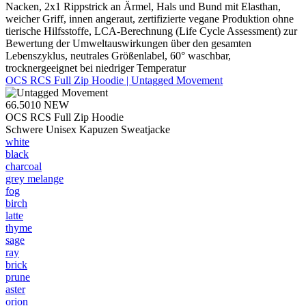
Nacken, 2x1 Rippstrick an Ärmel, Hals und Bund mit Elasthan,
weicher Griff, innen angeraut, zertifizierte vegane Produktion ohne
tierische Hilfsstoffe, LCA-Berechnung (Life Cycle Assessment) zur
Bewertung der Umweltauswirkungen über den gesamten
Lebenszyklus, neutrales Größenlabel, 60° waschbar,
trocknergeeignet bei niedriger Temperatur
OCS RCS Full Zip Hoodie | Untagged Movement
66.5010
NEW
OCS RCS Full Zip Hoodie
Schwere Unisex Kapuzen Sweatjacke
white
black
charcoal
grey melange
fog
birch
latte
thyme
sage
ray
brick
prune
aster
orion