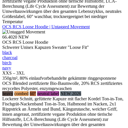
zertifizierte vegane Produktion ohne tierische Hilfsstoffe, LCA-
Berechnung (Life Cycle Assessment) zur Bewertung der
Umweltauswirkungen über den gesamten Lebenszyklus, neutrales
Größenlabel, 60° waschbar, trocknergeeignet bei niedriger
Temperatur
OCS RCS Loose Hoodie | Untagged Movement
66.4020
NEW
OCS RCS Loose Hoodie
Schwerer Unisex Kapuzen Sweater "Loose Fit"
black
charcoal
birch
navy
XXS – 3XL
350g/m², 80% einlaufvorbehandelte gekämmte ringgesponnene
OCS Blended zertifizierte Bio-Baumwolle, 20% RCS zertifiziertes
recyceltes Polyester, enzymgewaschen
heavy
combed
60°
neutral label
NEW 2026
Lockerer Schnitt, gefütterte Kapuze mit flacher Kordel Ton-in-Ton,
Fischgrät-Nackenband Ton-in-Ton, Halbmond im Nacken, 2x1
Rippstrick an Ärmeln und Bund, Kängurutasche, weicher Griff,
innen angeraut, zertifizierte vegane Produktion ohne tierische
Hilfsstoffe, LCA-Berechnung (Life Cycle Assessment) zur
Bewertung der Umweltauswirkungen über den gesamten