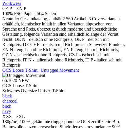
Workwear
CZ P – EN P
100% FSC Papier, 504 Seiten
Neutraler Gesamtkatalog, enthält 2.560 Artikel, 3 Covervarianten
erhältlich, identischer Inhalt in allen Varianten abgesehen von
Sprache und Preis, überzeugt durch moderne und übersichtliche
Gestaltung, folgende Varianten sind erhältlich solange der Vorrat
reicht: DE N - deutsch ohne Richtpreis, DE P - deutsch mit
Richtpreis, DE CHF - deutsch mit Richtpreis in Schweizer Franken,
EN N - englisch ohne Richtpreis, EN P - englisch mit Richtpreis,
CZ N - tschechisch ohne Richtpreis, CZ P - tschechisch mit
Richtpreis, IT N - italienisch ohne Richtpreis, IT P - italienisch mit
Richtpreis
OCS Loose T-Shirt | Untagged Movement
66.1020
NEW
OCS Loose T-Shirt
Schweres Oversize Unisex T-Shirt
black
charcoal
birch
navy
XXS – 3XL
180g/m², 100% gekämmte ringgesponnene OCS zertifizierte Bio-
Baumwolle, enzymgewaschen, Single Jersey, grey melange: 90%