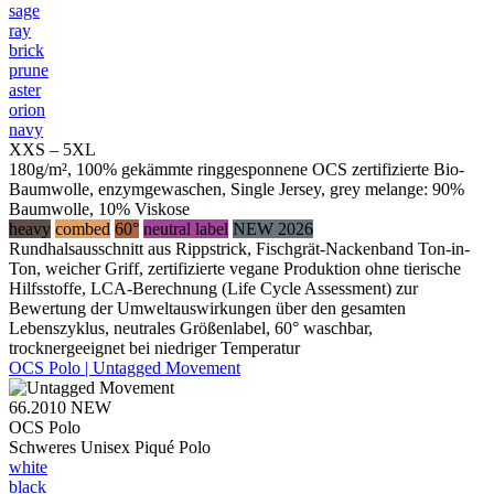
sage
ray
brick
prune
aster
orion
navy
XXS – 5XL
180g/m², 100% gekämmte ringgesponnene OCS zertifizierte Bio-
Baumwolle, enzymgewaschen, Single Jersey, grey melange: 90%
Baumwolle, 10% Viskose
heavy
combed
60°
neutral label
NEW 2026
Rundhalsausschnitt aus Rippstrick, Fischgrät-Nackenband Ton-in-
Ton, weicher Griff, zertifizierte vegane Produktion ohne tierische
Hilfsstoffe, LCA-Berechnung (Life Cycle Assessment) zur
Bewertung der Umweltauswirkungen über den gesamten
Lebenszyklus, neutrales Größenlabel, 60° waschbar,
trocknergeeignet bei niedriger Temperatur
OCS Polo | Untagged Movement
66.2010
NEW
OCS Polo
Schweres Unisex Piqué Polo
white
black