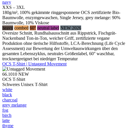
navy
XXS – 3XL
180g/m², 100% gekämmte ringgesponnene OCS zertifizierte Bio-
Baumwolle, enzymgewaschen, Single Jersey, grey melange: 90%
Baumwolle, 10% Viskose
heavy
combed
60°
neutral label
NEW 2026
Oversize Schnitt, Rundhalsausschnitt aus Rippstrick, Fischgrät-
Nackenband Ton-in-Ton, weicher Griff, zertifizierte vegane
Produktion ohne tierische Hilfsstoffe, LCA-Berechnung (Life Cycle
Assessment) zur Bewertung der Umweltauswirkungen über den
gesamten Lebenszyklus, neutrales Größenlabel, 60° waschbar,
trocknergeeignet bei niedriger Temperatur
OCS T-Shirt | Untagged Movement
66.1010
NEW
OCS T-Shirt
Schweres Unisex T-Shirt
white
black
charcoal
grey melange
fog
birch
latte
thyme