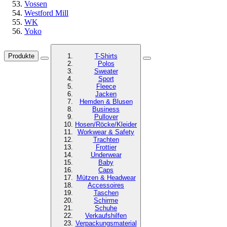
Vossen
Westford Mill
WK
Yoko
Produkte
T-Shirts
Polos
Sweater
Sport
Fleece
Jacken
Hemden & Blusen
Business
Pullover
Hosen/Röcke/Kleider
Workwear & Safety
Trachten
Frottier
Underwear
Baby
Caps
Mützen & Headwear
Accessoires
Taschen
Schirme
Schuhe
Verkaufshilfen
Verpackungsmaterial