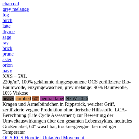
charcoal
grey melange
fog
birch
latte
thyme
sage
ray
brick
prune
aster
orion
navy
XXS – 5XL
220g/m², 100% gekämmte ringgesponnene OCS zertifizierte Bio-
Baumwolle, enzymgewaschen, grey melange: 90% Baumwolle,
10% Viskose
heavy
combed
60°
neutral label
NEW 2026
Kragen und Ärmelbündchen in Rippstrick, weicher Griff,
zertifizierte vegane Produktion ohne tierische Hilfsstoffe, LCA-
Berechnung (Life Cycle Assessment) zur Bewertung der
Umweltauswirkungen über den gesamten Lebenszyklus, neutrales
Größenlabel, 60° waschbar, trocknergeeignet bei niedriger
Temperatur
OCS RCS Hoodie | Untagged Movement