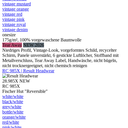
vintage mustard
vintage orange
vintage red
vintage pink
vintage royal
vintage denim
onesize
175g/m², 100% vorgewaschene Baumwolle
Tear Away
NEW 2026
Niedriges Profil, Vintage-Look, vorgeformtes Schild, recycelter
Schirm, Panele unverstärkt, 6 gestickte Luftlöcher, Stoffband mit
Metallverschluss, Tear Away Label, Handwäsche, nicht bügeln,
nicht trocknergeeignet, nicht chemisch reinigen
RC 985X | Result Headwear
28.985X
NEW
RC 985X
Fischer Hut "Reversible"
white/​white
black/​white
grey/​white
bottle/​white
orange/​white
red/​white
pink/​white