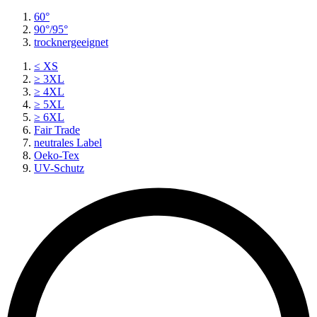
60°
90°/95°
trocknergeeignet
≤ XS
≥ 3XL
≥ 4XL
≥ 5XL
≥ 6XL
Fair Trade
neutrales Label
Oeko-Tex
UV-Schutz