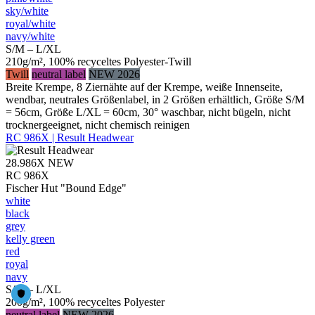
sky/​white
royal/​white
navy/​white
S/M – L/XL
210g/m², 100% recyceltes Polyester-Twill
Twill
neutral label
NEW 2026
Breite Krempe, 8 Ziernähte auf der Krempe, weiße Innenseite,
wendbar, neutrales Größenlabel, in 2 Größen erhältlich, Größe S/M
= 56cm, Größe L/XL = 60cm, 30° waschbar, nicht bügeln, nicht
trocknergeeignet, nicht chemisch reinigen
RC 986X | Result Headwear
28.986X
NEW
RC 986X
Fischer Hut "Bound Edge"
white
black
grey
kelly green
red
royal
navy
S/M – L/XL
200g/m², 100% recyceltes Polyester
neutral label
NEW 2026