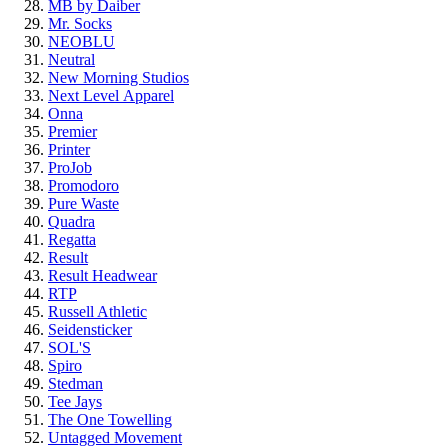
MB by Daiber
Mr. Socks
NEOBLU
Neutral
New Morning Studios
Next Level
Apparel
Onna
Premier
Printer
ProJob
Promodoro
Pure Waste
Quadra
Regatta
Result
Result Headwear
RTP
Russell Athletic
Seidensticker
SOL'S
Spiro
Stedman
Tee Jays
The One Towelling
Untagged Movement