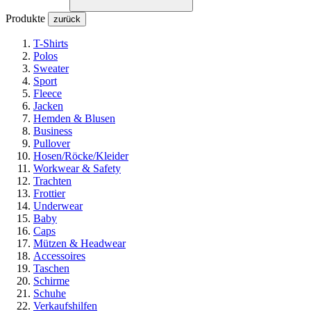
Produkte
zurück
T-Shirts
Polos
Sweater
Sport
Fleece
Jacken
Hemden & Blusen
Business
Pullover
Hosen/Röcke/Kleider
Workwear & Safety
Trachten
Frottier
Underwear
Baby
Caps
Mützen & Headwear
Accessoires
Taschen
Schirme
Schuhe
Verkaufshilfen