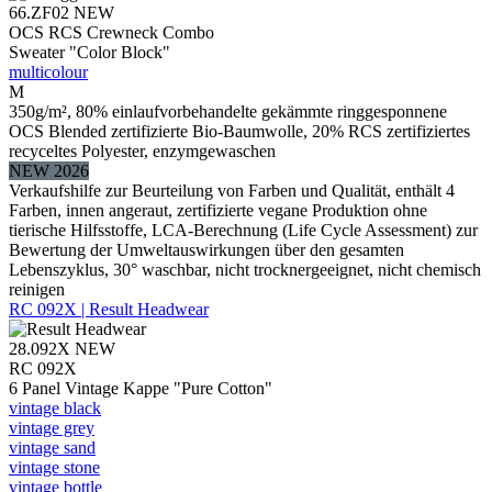
66.ZF02
NEW
OCS RCS Crewneck Combo
Sweater "Color Block"
multicolour
M
350g/m², 80% einlaufvorbehandelte gekämmte ringgesponnene
OCS Blended zertifizierte Bio-Baumwolle, 20% RCS zertifiziertes
recyceltes Polyester, enzymgewaschen
NEW 2026
Verkaufshilfe zur Beurteilung von Farben und Qualität, enthält 4
Farben, innen angeraut, zertifizierte vegane Produktion ohne
tierische Hilfsstoffe, LCA-Berechnung (Life Cycle Assessment) zur
Bewertung der Umweltauswirkungen über den gesamten
Lebenszyklus, 30° waschbar, nicht trocknergeeignet, nicht chemisch
reinigen
RC 092X | Result Headwear
28.092X
NEW
RC 092X
6 Panel Vintage Kappe "Pure Cotton"
vintage black
vintage grey
vintage sand
vintage stone
vintage bottle