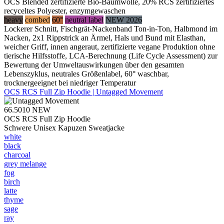
OCS Blended zertifizierte Bio-Baumwolle, 20% RCS zertifiziertes
recyceltes Polyester, enzymgewaschen
heavy
combed
60°
neutral label
NEW 2026
Lockerer Schnitt, Fischgrät-Nackenband Ton-in-Ton, Halbmond im
Nacken, 2x1 Rippstrick an Ärmel, Hals und Bund mit Elasthan,
weicher Griff, innen angeraut, zertifizierte vegane Produktion ohne
tierische Hilfsstoffe, LCA-Berechnung (Life Cycle Assessment) zur
Bewertung der Umweltauswirkungen über den gesamten
Lebenszyklus, neutrales Größenlabel, 60° waschbar,
trocknergeeignet bei niedriger Temperatur
OCS RCS Full Zip Hoodie | Untagged Movement
66.5010
NEW
OCS RCS Full Zip Hoodie
Schwere Unisex Kapuzen Sweatjacke
white
black
charcoal
grey melange
fog
birch
latte
thyme
sage
ray