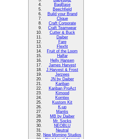
BagBase
Beechfield
Build your Brand
Clique
Craft Corporate
Craft Teamwear
Cutter & Buck
Daiber
Fare
Flexfit
Fruit of the Loom
Halfar
Helly Hansen
James Harvest
J.Harvest & Frost
Jerzees
JN by Daiber
Kariban
Kariban ProAct
Kimood
Korntex
Kustom Kit
K-up
Mantis
MB by Daiber
Mr. Socks
NEOBLU
Neutral
New Morning Studios