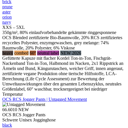
brick
prune
aster
orion
navy
XXS – 5XL
350g/m², 80% einlaufvorbehandelte gekämmte ringgesponnene
OCS Blended zertifizierte Bio-Baumwolle, 20% RCS zertifiziertes
recyceltes Polyester, enzymgewaschen, grey melange: 74%
Baumwolle, 20% Polyester, 6% Viskose
heavy
combed
60°
neutral label
NEW 2026
Gefütterte Kapuze mit flacher Kordel Ton-in-Ton, Fischgrät-
Nackenband Ton-in-Ton, Halbmond im Nacken, 2x1 Rippstrick an
Ärmeln und Bund, Kängurutaschen, weicher Griff, innen angeraut,
zertifizierte vegane Produktion ohne tierische Hilfsstoffe, LCA-
Berechnung (Life Cycle Assessment) zur Bewertung der
Umweltauswirkungen über den gesamten Lebenszyklus, neutrales
Größenlabel, 60° waschbar, trocknergeeignet bei niedriger
Temperatur
OCS RCS Jogger Pants | Untagged Movement
66.6010
NEW
OCS RCS Jogger Pants
Schwere Unisex Jogginghose
black