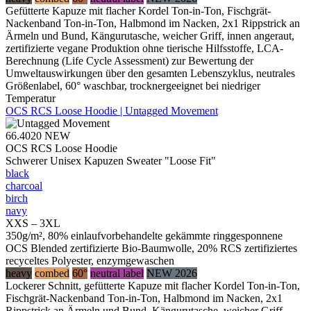
Gefütterte Kapuze mit flacher Kordel Ton-in-Ton, Fischgrät-
Nackenband Ton-in-Ton, Halbmond im Nacken, 2x1 Rippstrick an
Ärmeln und Bund, Kängurutasche, weicher Griff, innen angeraut,
zertifizierte vegane Produktion ohne tierische Hilfsstoffe, LCA-
Berechnung (Life Cycle Assessment) zur Bewertung der
Umweltauswirkungen über den gesamten Lebenszyklus, neutrales
Größenlabel, 60° waschbar, trocknergeeignet bei niedriger
Temperatur
OCS RCS Loose Hoodie | Untagged Movement
66.4020
NEW
OCS RCS Loose Hoodie
Schwerer Unisex Kapuzen Sweater "Loose Fit"
black
charcoal
birch
navy
XXS – 3XL
350g/m², 80% einlaufvorbehandelte gekämmte ringgesponnene
OCS Blended zertifizierte Bio-Baumwolle, 20% RCS zertifiziertes
recyceltes Polyester, enzymgewaschen
heavy
combed
60°
neutral label
NEW 2026
Lockerer Schnitt, gefütterte Kapuze mit flacher Kordel Ton-in-Ton,
Fischgrät-Nackenband Ton-in-Ton, Halbmond im Nacken, 2x1
Rippstrick an Ärmeln und Bund, Kängurutasche, weicher Griff,