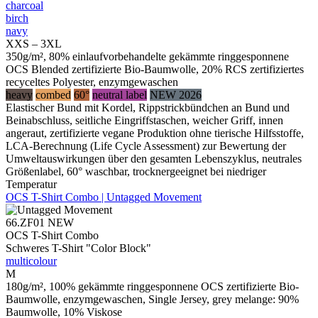
charcoal
birch
navy
XXS – 3XL
350g/m², 80% einlaufvorbehandelte gekämmte ringgesponnene
OCS Blended zertifizierte Bio-Baumwolle, 20% RCS zertifiziertes
recyceltes Polyester, enzymgewaschen
heavy
combed
60°
neutral label
NEW 2026
Elastischer Bund mit Kordel, Rippstrickbündchen an Bund und
Beinabschluss, seitliche Eingriffstaschen, weicher Griff, innen
angeraut, zertifizierte vegane Produktion ohne tierische Hilfsstoffe,
LCA-Berechnung (Life Cycle Assessment) zur Bewertung der
Umweltauswirkungen über den gesamten Lebenszyklus, neutrales
Größenlabel, 60° waschbar, trocknergeeignet bei niedriger
Temperatur
OCS T-Shirt Combo | Untagged Movement
66.ZF01
NEW
OCS T-Shirt Combo
Schweres T-Shirt "Color Block"
multicolour
M
180g/m², 100% gekämmte ringgesponnene OCS zertifizierte Bio-
Baumwolle, enzymgewaschen, Single Jersey, grey melange: 90%
Baumwolle, 10% Viskose