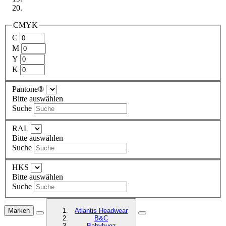
CMYK
C
M
Y
K
Pantone®
Bitte auswählen
Suche
RAL
Bitte auswählen
Suche
HKS
Bitte auswählen
Suche
Marken
Atlantis Headwear
B&C
Babybugz