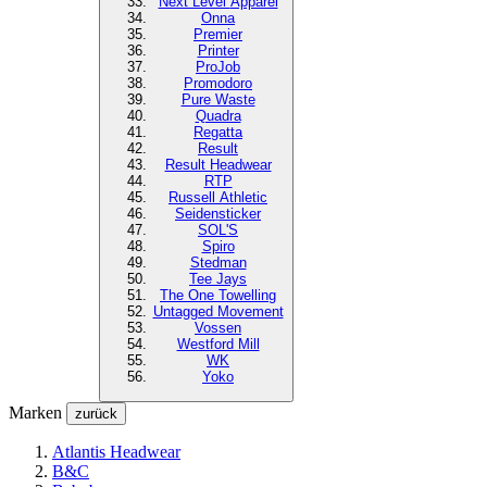
Next Level
Apparel
Onna
Premier
Printer
ProJob
Promodoro
Pure Waste
Quadra
Regatta
Result
Result Headwear
RTP
Russell Athletic
Seidensticker
SOL'S
Spiro
Stedman
Tee Jays
The One Towelling
Untagged Movement
Vossen
Westford Mill
WK
Yoko
Marken
zurück
Atlantis Headwear
B&C