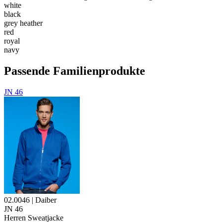
white
black
grey heather
red
royal
navy
Passende Familienprodukte
JN 46
02.0046 | Daiber
JN 46
Herren Sweatjacke