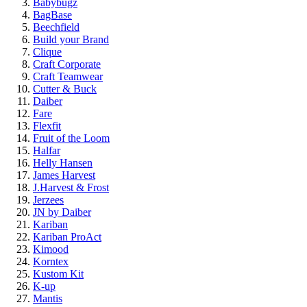
Babybugz
BagBase
Beechfield
Build your Brand
Clique
Craft Corporate
Craft Teamwear
Cutter & Buck
Daiber
Fare
Flexfit
Fruit of the Loom
Halfar
Helly Hansen
James Harvest
J.Harvest & Frost
Jerzees
JN by Daiber
Kariban
Kariban ProAct
Kimood
Korntex
Kustom Kit
K-up
Mantis