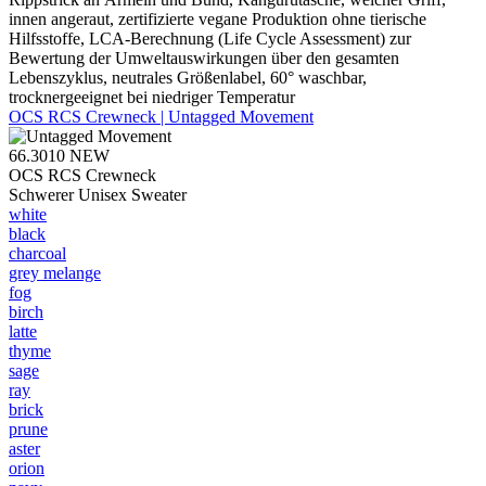
innen angeraut, zertifizierte vegane Produktion ohne tierische
Hilfsstoffe, LCA-Berechnung (Life Cycle Assessment) zur
Bewertung der Umweltauswirkungen über den gesamten
Lebenszyklus, neutrales Größenlabel, 60° waschbar,
trocknergeeignet bei niedriger Temperatur
OCS RCS Crewneck | Untagged Movement
66.3010
NEW
OCS RCS Crewneck
Schwerer Unisex Sweater
white
black
charcoal
grey melange
fog
birch
latte
thyme
sage
ray
brick
prune
aster
orion