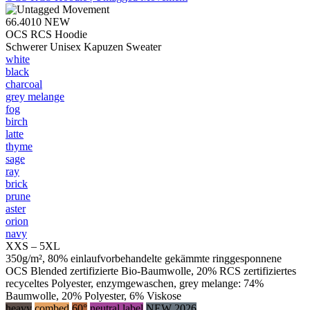
66.4010
NEW
OCS RCS Hoodie
Schwerer Unisex Kapuzen Sweater
white
black
charcoal
grey melange
fog
birch
latte
thyme
sage
ray
brick
prune
aster
orion
navy
XXS – 5XL
350g/m², 80% einlaufvorbehandelte gekämmte ringgesponnene
OCS Blended zertifizierte Bio-Baumwolle, 20% RCS zertifiziertes
recyceltes Polyester, enzymgewaschen, grey melange: 74%
Baumwolle, 20% Polyester, 6% Viskose
heavy
combed
60°
neutral label
NEW 2026