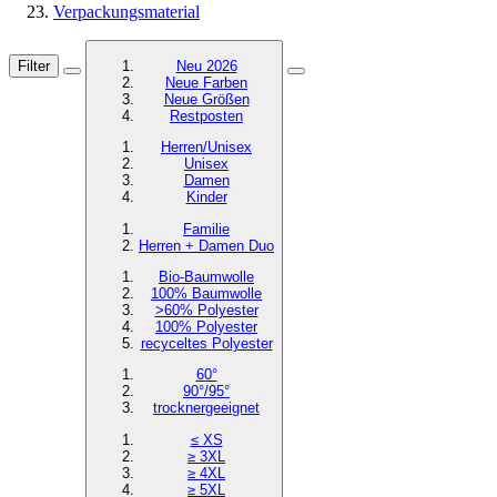
Verpackungsmaterial
Filter
Neu 2026
Neue Farben
Neue Größen
Restposten
Herren/Unisex
Unisex
Damen
Kinder
Familie
Herren + Damen Duo
Bio-Baumwolle
100% Baumwolle
>60% Polyester
100% Polyester
recyceltes
Polyester
60°
90°/95°
trocknergeeignet
≤ XS
≥ 3XL
≥ 4XL
≥ 5XL