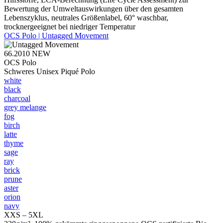
Bewertung der Umweltauswirkungen über den gesamten
Lebenszyklus, neutrales Größenlabel, 60° waschbar,
trocknergeeignet bei niedriger Temperatur
OCS Polo | Untagged Movement
66.2010
NEW
OCS Polo
Schweres Unisex Piqué Polo
white
black
charcoal
grey melange
fog
birch
latte
thyme
sage
ray
brick
prune
aster
orion
navy
XXS – 5XL