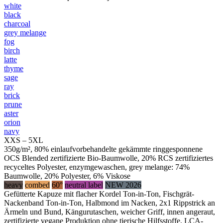
white
black
charcoal
grey melange
fog
birch
latte
thyme
sage
ray
brick
prune
aster
orion
navy
XXS – 5XL
350g/m², 80% einlaufvorbehandelte gekämmte ringgesponnene
OCS Blended zertifizierte Bio-Baumwolle, 20% RCS zertifiziertes
recyceltes Polyester, enzymgewaschen, grey melange: 74%
Baumwolle, 20% Polyester, 6% Viskose
heavy
combed
60°
neutral label
NEW 2026
Gefütterte Kapuze mit flacher Kordel Ton-in-Ton, Fischgrät-
Nackenband Ton-in-Ton, Halbmond im Nacken, 2x1 Rippstrick an
Ärmeln und Bund, Kängurutaschen, weicher Griff, innen angeraut,
zertifizierte vegane Produktion ohne tierische Hilfsstoffe, LCA-