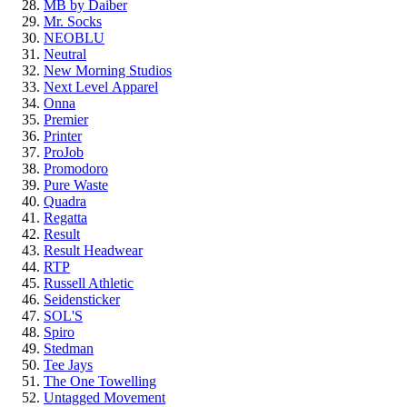
MB by Daiber
Mr. Socks
NEOBLU
Neutral
New Morning Studios
Next Level
Apparel
Onna
Premier
Printer
ProJob
Promodoro
Pure Waste
Quadra
Regatta
Result
Result Headwear
RTP
Russell Athletic
Seidensticker
SOL'S
Spiro
Stedman
Tee Jays
The One Towelling
Untagged Movement