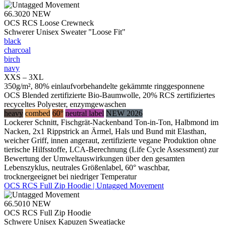
66.3020
NEW
OCS RCS Loose Crewneck
Schwerer Unisex Sweater "Loose Fit"
black
charcoal
birch
navy
XXS – 3XL
350g/m², 80% einlaufvorbehandelte gekämmte ringgesponnene
OCS Blended zertifizierte Bio-Baumwolle, 20% RCS zertifiziertes
recyceltes Polyester, enzymgewaschen
heavy
combed
60°
neutral label
NEW 2026
Lockerer Schnitt, Fischgrät-Nackenband Ton-in-Ton, Halbmond im
Nacken, 2x1 Rippstrick an Ärmel, Hals und Bund mit Elasthan,
weicher Griff, innen angeraut, zertifizierte vegane Produktion ohne
tierische Hilfsstoffe, LCA-Berechnung (Life Cycle Assessment) zur
Bewertung der Umweltauswirkungen über den gesamten
Lebenszyklus, neutrales Größenlabel, 60° waschbar,
trocknergeeignet bei niedriger Temperatur
OCS RCS Full Zip Hoodie | Untagged Movement
66.5010
NEW
OCS RCS Full Zip Hoodie
Schwere Unisex Kapuzen Sweatjacke