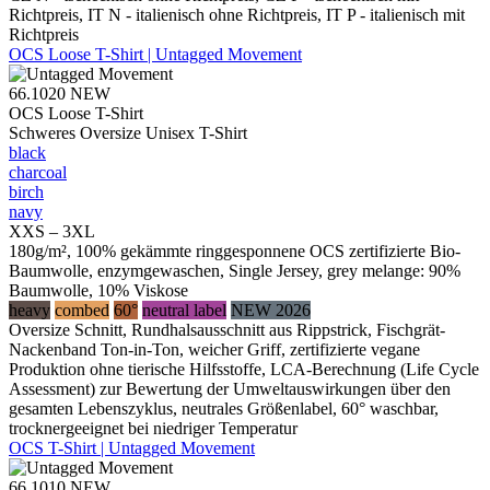
Richtpreis, IT N - italienisch ohne Richtpreis, IT P - italienisch mit
Richtpreis
OCS Loose T-Shirt | Untagged Movement
66.1020
NEW
OCS Loose T-Shirt
Schweres Oversize Unisex T-Shirt
black
charcoal
birch
navy
XXS – 3XL
180g/m², 100% gekämmte ringgesponnene OCS zertifizierte Bio-
Baumwolle, enzymgewaschen, Single Jersey, grey melange: 90%
Baumwolle, 10% Viskose
heavy
combed
60°
neutral label
NEW 2026
Oversize Schnitt, Rundhalsausschnitt aus Rippstrick, Fischgrät-
Nackenband Ton-in-Ton, weicher Griff, zertifizierte vegane
Produktion ohne tierische Hilfsstoffe, LCA-Berechnung (Life Cycle
Assessment) zur Bewertung der Umweltauswirkungen über den
gesamten Lebenszyklus, neutrales Größenlabel, 60° waschbar,
trocknergeeignet bei niedriger Temperatur
OCS T-Shirt | Untagged Movement
66.1010
NEW