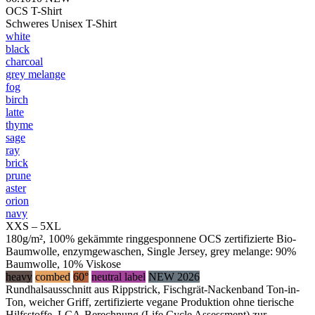
OCS T-Shirt
Schweres Unisex T-Shirt
white
black
charcoal
grey melange
fog
birch
latte
thyme
sage
ray
brick
prune
aster
orion
navy
XXS – 5XL
180g/m², 100% gekämmte ringgesponnene OCS zertifizierte Bio-
Baumwolle, enzymgewaschen, Single Jersey, grey melange: 90%
Baumwolle, 10% Viskose
heavy
combed
60°
neutral label
NEW 2026
Rundhalsausschnitt aus Rippstrick, Fischgrät-Nackenband Ton-in-
Ton, weicher Griff, zertifizierte vegane Produktion ohne tierische
Hilfsstoffe, LCA-Berechnung (Life Cycle Assessment) zur