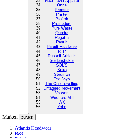
Next Level
Apparel
Onna
Premier
Printer
ProJob
Promodoro
Pure Waste
Quadra
Regatta
Result
Result Headwear
RTP
Russell Athletic
Seidensticker
SOL'S
Spiro
Stedman
Tee Jays
The One Towelling
Untagged Movement
Vossen
Westford Mill
WK
Yoko
Marken
zurück
Atlantis Headwear
B&C