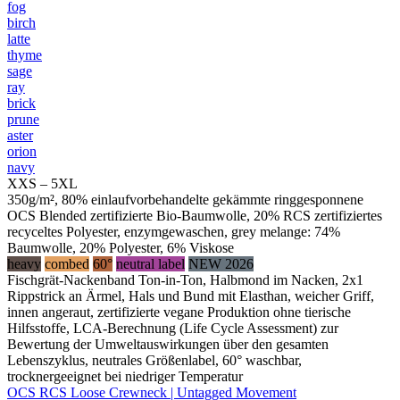
fog
birch
latte
thyme
sage
ray
brick
prune
aster
orion
navy
XXS – 5XL
350g/m², 80% einlaufvorbehandelte gekämmte ringgesponnene
OCS Blended zertifizierte Bio-Baumwolle, 20% RCS zertifiziertes
recyceltes Polyester, enzymgewaschen, grey melange: 74%
Baumwolle, 20% Polyester, 6% Viskose
heavy
combed
60°
neutral label
NEW 2026
Fischgrät-Nackenband Ton-in-Ton, Halbmond im Nacken, 2x1
Rippstrick an Ärmel, Hals und Bund mit Elasthan, weicher Griff,
innen angeraut, zertifizierte vegane Produktion ohne tierische
Hilfsstoffe, LCA-Berechnung (Life Cycle Assessment) zur
Bewertung der Umweltauswirkungen über den gesamten
Lebenszyklus, neutrales Größenlabel, 60° waschbar,
trocknergeeignet bei niedriger Temperatur
OCS RCS Loose Crewneck | Untagged Movement