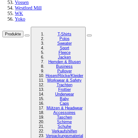
Vossen
Westford Mill
WK
Yoko
Produkte
T-Shirts
Polos
Sweater
Sport
Fleece
Jacken
Hemden & Blusen
Business
Pullover
Hosen/Röcke/Kleider
Workwear & Safety
Trachten
Frottier
Underwear
Baby
Caps
Mützen & Headwear
Accessoires
Taschen
Schirme
Schuhe
Verkaufshilfen
Verpackungsmaterial