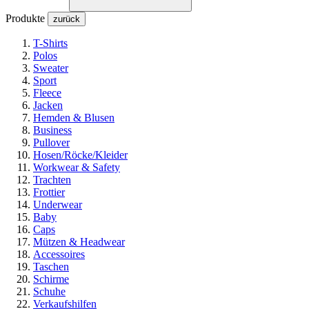
Produkte
zurück
T-Shirts
Polos
Sweater
Sport
Fleece
Jacken
Hemden & Blusen
Business
Pullover
Hosen/Röcke/Kleider
Workwear & Safety
Trachten
Frottier
Underwear
Baby
Caps
Mützen & Headwear
Accessoires
Taschen
Schirme
Schuhe
Verkaufshilfen