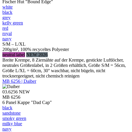
Fischer Hut "Bound Edge"
white
black
grey
kelly green
red
royal
navy
S/M – L/XL
200g/m², 100% recyceltes Polyester
neutral label
NEW 2026
Breite Krempe, 8 Ziernähte auf der Krempe, gestickte Luftlöcher,
neutrales Größenlabel, in 2 Größen erhältlich, Größe S/M = 56cm,
Größe L/XL = 60cm, 30° waschbar, nicht bügeln, nicht
trocknergeeignet, nicht chemisch reinigen
MB 6256 | Daiber
03.6256
NEW
MB 6256
6 Panel Kappe "Dad Cap"
black
sandstone
smoky green
milky blue
navy