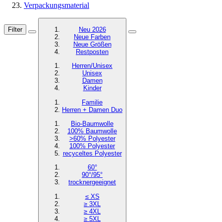
Verpackungsmaterial
Filter
Neu 2026
Neue Farben
Neue Größen
Restposten
Herren/Unisex
Unisex
Damen
Kinder
Familie
Herren + Damen Duo
Bio-Baumwolle
100% Baumwolle
>60% Polyester
100% Polyester
recyceltes
Polyester
60°
90°/95°
trocknergeeignet
≤ XS
≥ 3XL
≥ 4XL
≥ 5XL