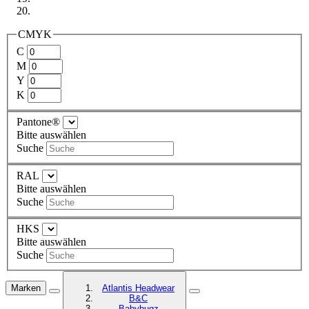
CMYK
C
M
Y
K
Pantone®
Bitte auswählen
Suche
RAL
Bitte auswählen
Suche
HKS
Bitte auswählen
Suche
Marken
Atlantis Headwear
B&C
Babybugz