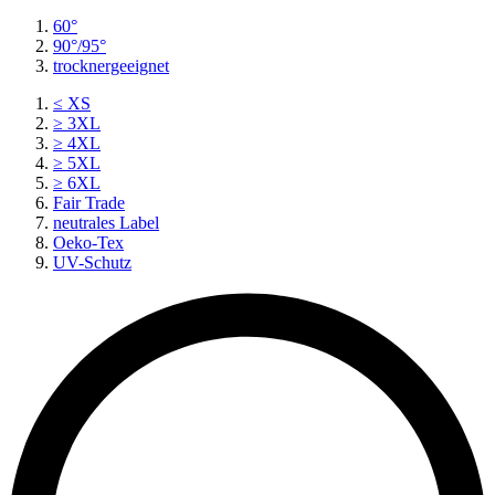
60°
90°/95°
trocknergeeignet
≤ XS
≥ 3XL
≥ 4XL
≥ 5XL
≥ 6XL
Fair Trade
neutrales Label
Oeko-Tex
UV-Schutz