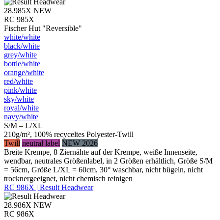
28.985X
NEW
RC 985X
Fischer Hut "Reversible"
white/​white
black/​white
grey/​white
bottle/​white
orange/​white
red/​white
pink/​white
sky/​white
royal/​white
navy/​white
S/M – L/XL
210g/m², 100% recyceltes Polyester-Twill
Twill
neutral label
NEW 2026
Breite Krempe, 8 Ziernähte auf der Krempe, weiße Innenseite,
wendbar, neutrales Größenlabel, in 2 Größen erhältlich, Größe S/M
= 56cm, Größe L/XL = 60cm, 30° waschbar, nicht bügeln, nicht
trocknergeeignet, nicht chemisch reinigen
RC 986X | Result Headwear
28.986X
NEW
RC 986X