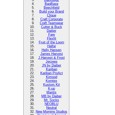
BagBase
Beechfield
Build your Brand
Clique
Craft Corporate
Craft Teamwear
Cutter & Buck
Daiber
Fare
Flexfit
Fruit of the Loom
Halfar
Helly Hansen
James Harvest
J.Harvest & Frost
Jerzees
JN by Daiber
Kariban
Kariban ProAct
Kimood
Korntex
Kustom Kit
K-up
Mantis
MB by Daiber
Mr. Socks
NEOBLU
Neutral
New Morning Studios