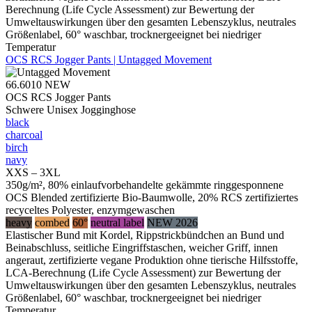
Berechnung (Life Cycle Assessment) zur Bewertung der
Umweltauswirkungen über den gesamten Lebenszyklus, neutrales
Größenlabel, 60° waschbar, trocknergeeignet bei niedriger
Temperatur
OCS RCS Jogger Pants | Untagged Movement
66.6010
NEW
OCS RCS Jogger Pants
Schwere Unisex Jogginghose
black
charcoal
birch
navy
XXS – 3XL
350g/m², 80% einlaufvorbehandelte gekämmte ringgesponnene
OCS Blended zertifizierte Bio-Baumwolle, 20% RCS zertifiziertes
recyceltes Polyester, enzymgewaschen
heavy
combed
60°
neutral label
NEW 2026
Elastischer Bund mit Kordel, Rippstrickbündchen an Bund und
Beinabschluss, seitliche Eingriffstaschen, weicher Griff, innen
angeraut, zertifizierte vegane Produktion ohne tierische Hilfsstoffe,
LCA-Berechnung (Life Cycle Assessment) zur Bewertung der
Umweltauswirkungen über den gesamten Lebenszyklus, neutrales
Größenlabel, 60° waschbar, trocknergeeignet bei niedriger
Temperatur