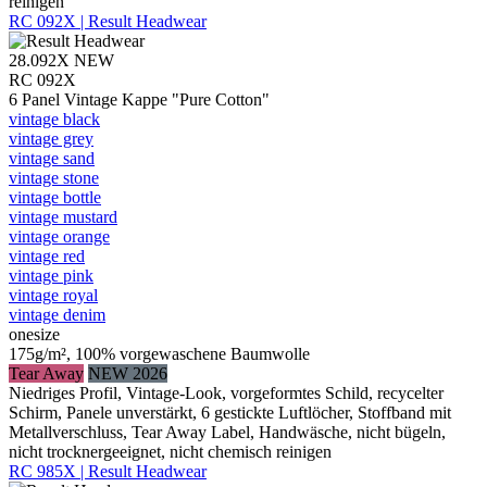
reinigen
RC 092X | Result Headwear
28.092X
NEW
RC 092X
6 Panel Vintage Kappe "Pure Cotton"
vintage black
vintage grey
vintage sand
vintage stone
vintage bottle
vintage mustard
vintage orange
vintage red
vintage pink
vintage royal
vintage denim
onesize
175g/m², 100% vorgewaschene Baumwolle
Tear Away
NEW 2026
Niedriges Profil, Vintage-Look, vorgeformtes Schild, recycelter
Schirm, Panele unverstärkt, 6 gestickte Luftlöcher, Stoffband mit
Metallverschluss, Tear Away Label, Handwäsche, nicht bügeln,
nicht trocknergeeignet, nicht chemisch reinigen
RC 985X | Result Headwear