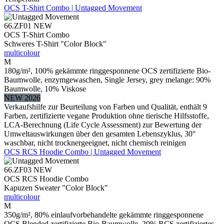
OCS T-Shirt Combo | Untagged Movement
66.ZF01
NEW
OCS T-Shirt Combo
Schweres T-Shirt "Color Block"
multicolour
M
180g/m², 100% gekämmte ringgesponnene OCS zertifizierte Bio-
Baumwolle, enzymgewaschen, Single Jersey, grey melange: 90%
Baumwolle, 10% Viskose
NEW 2026
Verkaufshilfe zur Beurteilung von Farben und Qualität, enthält 9
Farben, zertifizierte vegane Produktion ohne tierische Hilfsstoffe,
LCA-Berechnung (Life Cycle Assessment) zur Bewertung der
Umweltauswirkungen über den gesamten Lebenszyklus, 30°
waschbar, nicht trocknergeeignet, nicht chemisch reinigen
OCS RCS Hoodie Combo | Untagged Movement
66.ZF03
NEW
OCS RCS Hoodie Combo
Kapuzen Sweater "Color Block"
multicolour
M
350g/m², 80% einlaufvorbehandelte gekämmte ringgesponnene
OCS Blended zertifizierte Bio-Baumwolle, 20% RCS zertifiziertes