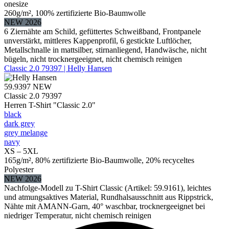
onesize
260g/m², 100% zertifizierte Bio-Baumwolle
NEW 2026
6 Ziernähte am Schild, gefüttertes Schweißband, Frontpanele
unverstärkt, mittleres Kappenprofil, 6 gestickte Luftlöcher,
Metallschnalle in mattsilber, stirnanliegend, Handwäsche, nicht
bügeln, nicht trocknergeeignet, nicht chemisch reinigen
Classic 2.0 79397 | Helly Hansen
59.9397
NEW
Classic 2.0 79397
Herren T-Shirt "Classic 2.0"
black
dark grey
grey melange
navy
XS – 5XL
165g/m², 80% zertifizierte Bio-Baumwolle, 20% recyceltes
Polyester
NEW 2026
Nachfolge-Modell zu T-Shirt Classic (Artikel: 59.9161), leichtes
und atmungsaktives Material, Rundhalsausschnitt aus Rippstrick,
Nähte mit AMANN-Garn, 40° waschbar, trocknergeeignet bei
niedriger Temperatur, nicht chemisch reinigen