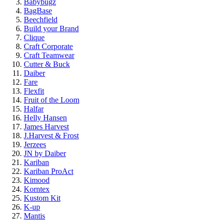
Babybugz
BagBase
Beechfield
Build your Brand
Clique
Craft Corporate
Craft Teamwear
Cutter & Buck
Daiber
Fare
Flexfit
Fruit of the Loom
Halfar
Helly Hansen
James Harvest
J.Harvest & Frost
Jerzees
JN by Daiber
Kariban
Kariban ProAct
Kimood
Korntex
Kustom Kit
K-up
Mantis