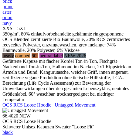
brick
prune
aster
orion
navy
XXS – 5XL
350g/m², 80% einlaufvorbehandelte gekämmte ringgesponnene
OCS Blended zertifizierte Bio-Baumwolle, 20% RCS zertifiziertes
recyceltes Polyester, enzymgewaschen, grey melange: 74%
Baumwolle, 20% Polyester, 6% Viskose
heavy
combed
60°
neutral label
NEW 2026
Gefütterte Kapuze mit flacher Kordel Ton-in-Ton, Fischgrät-
Nackenband Ton-in-Ton, Halbmond im Nacken, 2x1 Rippstrick an
Ärmeln und Bund, Kängurutasche, weicher Griff, innen angeraut,
zertifizierte vegane Produktion ohne tierische Hilfsstoffe, LCA-
Berechnung (Life Cycle Assessment) zur Bewertung der
Umweltauswirkungen über den gesamten Lebenszyklus, neutrales
Größenlabel, 60° waschbar, trocknergeeignet bei niedriger
Temperatur
OCS RCS Loose Hoodie | Untagged Movement
66.4020
NEW
OCS RCS Loose Hoodie
Schwerer Unisex Kapuzen Sweater "Loose Fit"
black