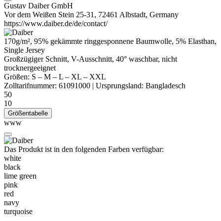
Gustav Daiber GmbH
Vor dem Weißen Stein 25-31, 72461 Albstadt, Germany
https://www.daiber.de/de/contact/
170g/m², 95%
gekämmte
ringgesponnene
Baumwolle, 5%
Elasthan
,
Single Jersey
Großzügiger Schnitt, V-Ausschnitt, 40° waschbar, nicht
trocknergeeignet
Größen:
S
–
M
–
L
–
XL
–
XXL
Zolltarifnummer:
61091000
|
Ursprungsland:
Bangladesch
50
10
Größentabelle
www
Das Produkt ist in den folgenden Farben verfügbar:
white
black
lime green
pink
red
navy
turquoise