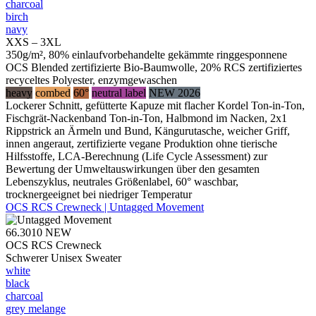
charcoal
birch
navy
XXS – 3XL
350g/m², 80% einlaufvorbehandelte gekämmte ringgesponnene
OCS Blended zertifizierte Bio-Baumwolle, 20% RCS zertifiziertes
recyceltes Polyester, enzymgewaschen
heavy
combed
60°
neutral label
NEW 2026
Lockerer Schnitt, gefütterte Kapuze mit flacher Kordel Ton-in-Ton,
Fischgrät-Nackenband Ton-in-Ton, Halbmond im Nacken, 2x1
Rippstrick an Ärmeln und Bund, Kängurutasche, weicher Griff,
innen angeraut, zertifizierte vegane Produktion ohne tierische
Hilfsstoffe, LCA-Berechnung (Life Cycle Assessment) zur
Bewertung der Umweltauswirkungen über den gesamten
Lebenszyklus, neutrales Größenlabel, 60° waschbar,
trocknergeeignet bei niedriger Temperatur
OCS RCS Crewneck | Untagged Movement
66.3010
NEW
OCS RCS Crewneck
Schwerer Unisex Sweater
white
black
charcoal
grey melange