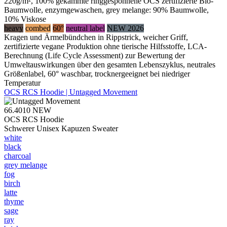
220g/m², 100% gekämmte ringgesponnene OCS zertifizierte Bio-
Baumwolle, enzymgewaschen, grey melange: 90% Baumwolle,
10% Viskose
heavy
combed
60°
neutral label
NEW 2026
Kragen und Ärmelbündchen in Rippstrick, weicher Griff,
zertifizierte vegane Produktion ohne tierische Hilfsstoffe, LCA-
Berechnung (Life Cycle Assessment) zur Bewertung der
Umweltauswirkungen über den gesamten Lebenszyklus, neutrales
Größenlabel, 60° waschbar, trocknergeeignet bei niedriger
Temperatur
OCS RCS Hoodie | Untagged Movement
66.4010
NEW
OCS RCS Hoodie
Schwerer Unisex Kapuzen Sweater
white
black
charcoal
grey melange
fog
birch
latte
thyme
sage
ray