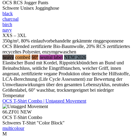
OCS RCS Jogger Pants
Schwere Unisex Jogginghose
black
charcoal
birch
navy
XXS – 3XL
350g/m², 80% einlaufvorbehandelte gekämmte ringgesponnene
OCS Blended zertifizierte Bio-Baumwolle, 20% RCS zertifiziertes
recyceltes Polyester, enzymgewaschen
heavy
combed
60°
neutral label
NEW 2026
Elastischer Bund mit Kordel, Rippstrickbündchen an Bund und
Beinabschluss, seitliche Eingriffstaschen, weicher Griff, innen
angeraut, zertifizierte vegane Produktion ohne tierische Hilfsstoffe,
LCA-Berechnung (Life Cycle Assessment) zur Bewertung der
Umweltauswirkungen über den gesamten Lebenszyklus, neutrales
Größenlabel, 60° waschbar, trocknergeeignet bei niedriger
Temperatur
OCS T-Shirt Combo | Untagged Movement
66.ZF01
NEW
OCS T-Shirt Combo
Schweres T-Shirt "Color Block"
multicolour
M