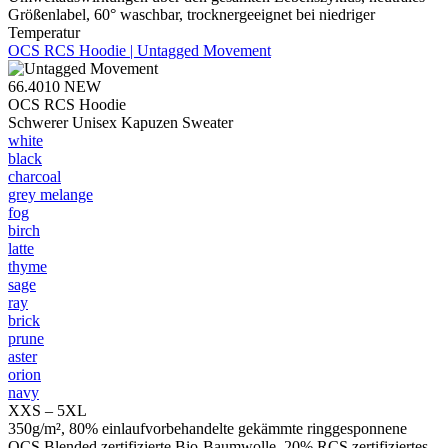
Größenlabel, 60° waschbar, trocknergeeignet bei niedriger
Temperatur
OCS RCS Hoodie | Untagged Movement
66.4010
NEW
OCS RCS Hoodie
Schwerer Unisex Kapuzen Sweater
white
black
charcoal
grey melange
fog
birch
latte
thyme
sage
ray
brick
prune
aster
orion
navy
XXS – 5XL
350g/m², 80% einlaufvorbehandelte gekämmte ringgesponnene
OCS Blended zertifizierte Bio-Baumwolle, 20% RCS zertifiziertes