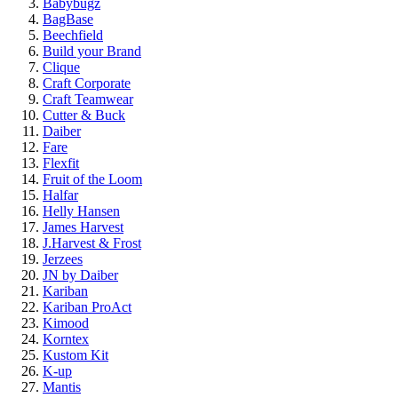
Babybugz
BagBase
Beechfield
Build your Brand
Clique
Craft Corporate
Craft Teamwear
Cutter & Buck
Daiber
Fare
Flexfit
Fruit of the Loom
Halfar
Helly Hansen
James Harvest
J.Harvest & Frost
Jerzees
JN by Daiber
Kariban
Kariban ProAct
Kimood
Korntex
Kustom Kit
K-up
Mantis