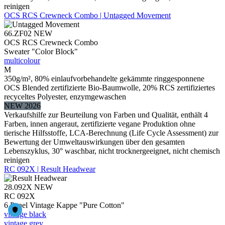
reinigen
OCS RCS Crewneck Combo | Untagged Movement
66.ZF02
NEW
OCS RCS Crewneck Combo
Sweater "Color Block"
multicolour
M
350g/m², 80% einlaufvorbehandelte gekämmte ringgesponnene
OCS Blended zertifizierte Bio-Baumwolle, 20% RCS zertifiziertes
recyceltes Polyester, enzymgewaschen
NEW 2026
Verkaufshilfe zur Beurteilung von Farben und Qualität, enthält 4
Farben, innen angeraut, zertifizierte vegane Produktion ohne
tierische Hilfsstoffe, LCA-Berechnung (Life Cycle Assessment) zur
Bewertung der Umweltauswirkungen über den gesamten
Lebenszyklus, 30° waschbar, nicht trocknergeeignet, nicht chemisch
reinigen
RC 092X | Result Headwear
28.092X
NEW
RC 092X
6 Panel Vintage Kappe "Pure Cotton"
vintage black
vintage grey