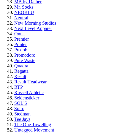
MB by Daiber
Mr. Socks
NEOBLU
Neutral
New Morning Studios
Next Level
Apparel
Onna
Premier
Printer
ProJob
Promodoro
Pure Waste
Quadra
Regatta
Result
Result Headwear
RTP
Russell Athletic
Seidensticker
SOL'S
Spiro
Stedman
Tee Jays
The One Towelling
Untagged Movement