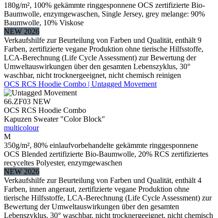
180g/m², 100% gekämmte ringgesponnene OCS zertifizierte Bio-
Baumwolle, enzymgewaschen, Single Jersey, grey melange: 90%
Baumwolle, 10% Viskose
NEW 2026
Verkaufshilfe zur Beurteilung von Farben und Qualität, enthält 9
Farben, zertifizierte vegane Produktion ohne tierische Hilfsstoffe,
LCA-Berechnung (Life Cycle Assessment) zur Bewertung der
Umweltauswirkungen über den gesamten Lebenszyklus, 30°
waschbar, nicht trocknergeeignet, nicht chemisch reinigen
OCS RCS Hoodie Combo | Untagged Movement
66.ZF03
NEW
OCS RCS Hoodie Combo
Kapuzen Sweater "Color Block"
multicolour
M
350g/m², 80% einlaufvorbehandelte gekämmte ringgesponnene
OCS Blended zertifizierte Bio-Baumwolle, 20% RCS zertifiziertes
recyceltes Polyester, enzymgewaschen
NEW 2026
Verkaufshilfe zur Beurteilung von Farben und Qualität, enthält 4
Farben, innen angeraut, zertifizierte vegane Produktion ohne
tierische Hilfsstoffe, LCA-Berechnung (Life Cycle Assessment) zur
Bewertung der Umweltauswirkungen über den gesamten
Lebenszyklus, 30° waschbar, nicht trocknergeeignet, nicht chemisch