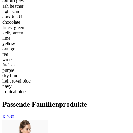
oxford grey
ash heather
light sand
dark khaki
chocolate
forest green
kelly green
lime
yellow
orange
red
wine
fuchsia
purple
sky blue
light royal blue
navy
tropical blue
Passende Familienprodukte
K 380