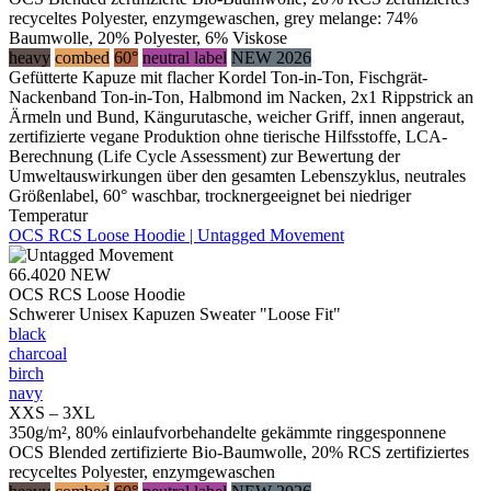
recyceltes Polyester, enzymgewaschen, grey melange: 74%
Baumwolle, 20% Polyester, 6% Viskose
heavy
combed
60°
neutral label
NEW 2026
Gefütterte Kapuze mit flacher Kordel Ton-in-Ton, Fischgrät-
Nackenband Ton-in-Ton, Halbmond im Nacken, 2x1 Rippstrick an
Ärmeln und Bund, Kängurutasche, weicher Griff, innen angeraut,
zertifizierte vegane Produktion ohne tierische Hilfsstoffe, LCA-
Berechnung (Life Cycle Assessment) zur Bewertung der
Umweltauswirkungen über den gesamten Lebenszyklus, neutrales
Größenlabel, 60° waschbar, trocknergeeignet bei niedriger
Temperatur
OCS RCS Loose Hoodie | Untagged Movement
66.4020
NEW
OCS RCS Loose Hoodie
Schwerer Unisex Kapuzen Sweater "Loose Fit"
black
charcoal
birch
navy
XXS – 3XL
350g/m², 80% einlaufvorbehandelte gekämmte ringgesponnene
OCS Blended zertifizierte Bio-Baumwolle, 20% RCS zertifiziertes
recyceltes Polyester, enzymgewaschen