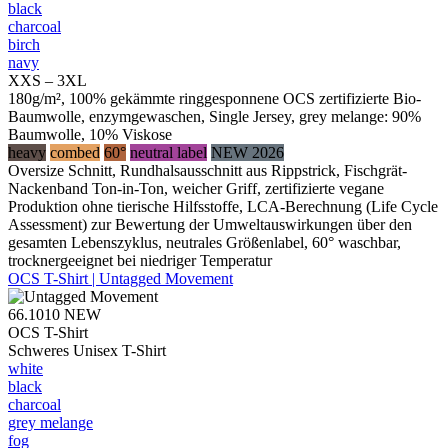
black
charcoal
birch
navy
XXS – 3XL
180g/m², 100% gekämmte ringgesponnene OCS zertifizierte Bio-
Baumwolle, enzymgewaschen, Single Jersey, grey melange: 90%
Baumwolle, 10% Viskose
heavy
combed
60°
neutral label
NEW 2026
Oversize Schnitt, Rundhalsausschnitt aus Rippstrick, Fischgrät-
Nackenband Ton-in-Ton, weicher Griff, zertifizierte vegane
Produktion ohne tierische Hilfsstoffe, LCA-Berechnung (Life Cycle
Assessment) zur Bewertung der Umweltauswirkungen über den
gesamten Lebenszyklus, neutrales Größenlabel, 60° waschbar,
trocknergeeignet bei niedriger Temperatur
OCS T-Shirt | Untagged Movement
66.1010
NEW
OCS T-Shirt
Schweres Unisex T-Shirt
white
black
charcoal
grey melange
fog