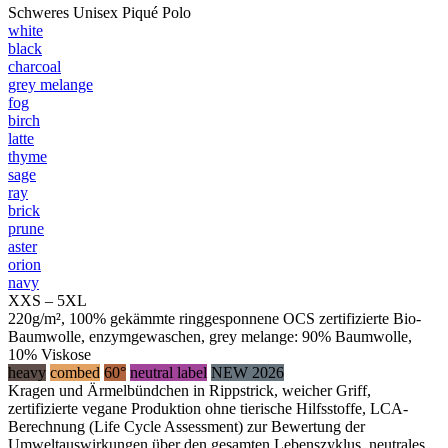
Schweres Unisex Piqué Polo
white
black
charcoal
grey melange
fog
birch
latte
thyme
sage
ray
brick
prune
aster
orion
navy
XXS – 5XL
220g/m², 100% gekämmte ringgesponnene OCS zertifizierte Bio-
Baumwolle, enzymgewaschen, grey melange: 90% Baumwolle,
10% Viskose
heavy
combed
60°
neutral label
NEW 2026
Kragen und Ärmelbündchen in Rippstrick, weicher Griff,
zertifizierte vegane Produktion ohne tierische Hilfsstoffe, LCA-
Berechnung (Life Cycle Assessment) zur Bewertung der
Umweltauswirkungen über den gesamten Lebenszyklus, neutrales