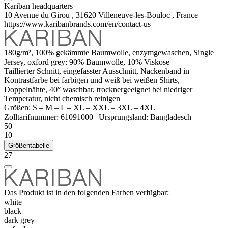
Kariban headquarters
10 Avenue du Girou , 31620 Villeneuve-les-Bouloc , France
https://www.karibanbrands.com/en/contact-us
180g/m², 100%
gekämmte
Baumwolle,
enzymgewaschen
,
Single
Jersey
, oxford grey: 90% Baumwolle, 10%
Viskose
Taillierter Schnitt, eingefasster Ausschnitt,
Nackenband
in
Kontrastfarbe bei farbigen und weiß bei weißen Shirts,
Doppelnähte, 40° waschbar, trocknergeeignet bei niedriger
Temperatur, nicht chemisch reinigen
Größen:
S
–
M
–
L
–
XL
–
XXL
–
3XL
–
4XL
Zolltarifnummer:
61091000
|
Ursprungsland:
Bangladesch
50
10
Größentabelle
27
Das Produkt ist in den folgenden Farben verfügbar:
white
black
dark grey