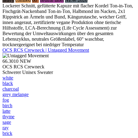
heavy
combed
60°
neutral label
NEW 2026
Lockerer Schnitt, gefütterte Kapuze mit flacher Kordel Ton-in-Ton,
Fischgrät-Nackenband Ton-in-Ton, Halbmond im Nacken, 2x1
Rippstrick an Ärmeln und Bund, Kängurutasche, weicher Griff,
innen angeraut, zertifizierte vegane Produktion ohne tierische
Hilfsstoffe, LCA-Berechnung (Life Cycle Assessment) zur
Bewertung der Umweltauswirkungen über den gesamten
Lebenszyklus, neutrales Größenlabel, 60° waschbar,
trocknergeeignet bei niedriger Temperatur
OCS RCS Crewneck | Untagged Movement
66.3010
NEW
OCS RCS Crewneck
Schwerer Unisex Sweater
white
black
charcoal
grey melange
fog
birch
latte
thyme
sage
ray
brick