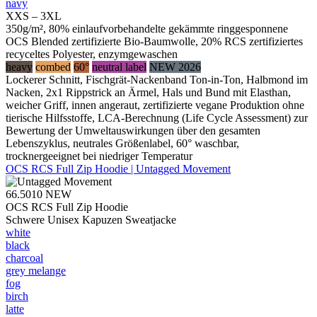
navy
XXS – 3XL
350g/m², 80% einlaufvorbehandelte gekämmte ringgesponnene
OCS Blended zertifizierte Bio-Baumwolle, 20% RCS zertifiziertes
recyceltes Polyester, enzymgewaschen
heavy
combed
60°
neutral label
NEW 2026
Lockerer Schnitt, Fischgrät-Nackenband Ton-in-Ton, Halbmond im
Nacken, 2x1 Rippstrick an Ärmel, Hals und Bund mit Elasthan,
weicher Griff, innen angeraut, zertifizierte vegane Produktion ohne
tierische Hilfsstoffe, LCA-Berechnung (Life Cycle Assessment) zur
Bewertung der Umweltauswirkungen über den gesamten
Lebenszyklus, neutrales Größenlabel, 60° waschbar,
trocknergeeignet bei niedriger Temperatur
OCS RCS Full Zip Hoodie | Untagged Movement
66.5010
NEW
OCS RCS Full Zip Hoodie
Schwere Unisex Kapuzen Sweatjacke
white
black
charcoal
grey melange
fog
birch
latte