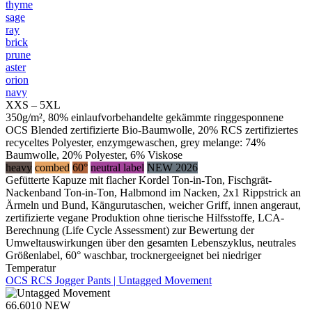
thyme
sage
ray
brick
prune
aster
orion
navy
XXS – 5XL
350g/m², 80% einlaufvorbehandelte gekämmte ringgesponnene
OCS Blended zertifizierte Bio-Baumwolle, 20% RCS zertifiziertes
recyceltes Polyester, enzymgewaschen, grey melange: 74%
Baumwolle, 20% Polyester, 6% Viskose
heavy
combed
60°
neutral label
NEW 2026
Gefütterte Kapuze mit flacher Kordel Ton-in-Ton, Fischgrät-
Nackenband Ton-in-Ton, Halbmond im Nacken, 2x1 Rippstrick an
Ärmeln und Bund, Kängurutaschen, weicher Griff, innen angeraut,
zertifizierte vegane Produktion ohne tierische Hilfsstoffe, LCA-
Berechnung (Life Cycle Assessment) zur Bewertung der
Umweltauswirkungen über den gesamten Lebenszyklus, neutrales
Größenlabel, 60° waschbar, trocknergeeignet bei niedriger
Temperatur
OCS RCS Jogger Pants | Untagged Movement
66.6010
NEW