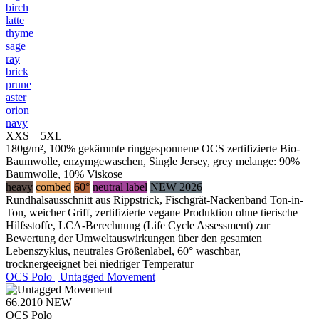
birch
latte
thyme
sage
ray
brick
prune
aster
orion
navy
XXS – 5XL
180g/m², 100% gekämmte ringgesponnene OCS zertifizierte Bio-
Baumwolle, enzymgewaschen, Single Jersey, grey melange: 90%
Baumwolle, 10% Viskose
heavy
combed
60°
neutral label
NEW 2026
Rundhalsausschnitt aus Rippstrick, Fischgrät-Nackenband Ton-in-
Ton, weicher Griff, zertifizierte vegane Produktion ohne tierische
Hilfsstoffe, LCA-Berechnung (Life Cycle Assessment) zur
Bewertung der Umweltauswirkungen über den gesamten
Lebenszyklus, neutrales Größenlabel, 60° waschbar,
trocknergeeignet bei niedriger Temperatur
OCS Polo | Untagged Movement
66.2010
NEW
OCS Polo