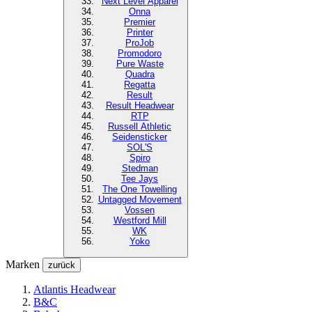
Next Level
Apparel
Onna
Premier
Printer
ProJob
Promodoro
Pure Waste
Quadra
Regatta
Result
Result Headwear
RTP
Russell Athletic
Seidensticker
SOL'S
Spiro
Stedman
Tee Jays
The One Towelling
Untagged Movement
Vossen
Westford Mill
WK
Yoko
Marken
zurück
Atlantis Headwear
B&C