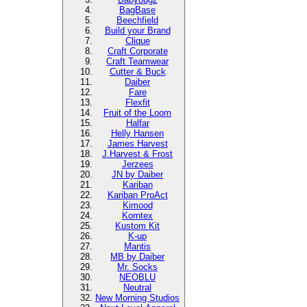
BagBase
Beechfield
Build your Brand
Clique
Craft Corporate
Craft Teamwear
Cutter & Buck
Daiber
Fare
Flexfit
Fruit of the Loom
Halfar
Helly Hansen
James Harvest
J.Harvest & Frost
Jerzees
JN by Daiber
Kariban
Kariban ProAct
Kimood
Korntex
Kustom Kit
K-up
Mantis
MB by Daiber
Mr. Socks
NEOBLU
Neutral
New Morning Studios