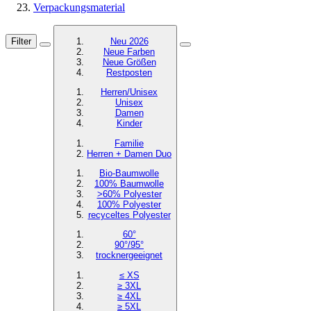
Verpackungsmaterial
Filter
Neu 2026
Neue Farben
Neue Größen
Restposten
Herren/Unisex
Unisex
Damen
Kinder
Familie
Herren + Damen Duo
Bio-Baumwolle
100% Baumwolle
>60% Polyester
100% Polyester
recyceltes
Polyester
60°
90°/95°
trocknergeeignet
≤ XS
≥ 3XL
≥ 4XL
≥ 5XL