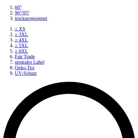
60°
90°/95°
trocknergeeignet
≤ XS
≥ 3XL
≥ 4XL
≥ 5XL
≥ 6XL
Fair Trade
neutrales Label
Oeko-Tex
UV-Schutz