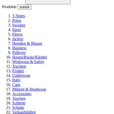
Produkte
zurück
T-Shirts
Polos
Sweater
Sport
Fleece
Jacken
Hemden & Blusen
Business
Pullover
Hosen/Röcke/Kleider
Workwear & Safety
Trachten
Frottier
Underwear
Baby
Caps
Mützen & Headwear
Accessoires
Taschen
Schirme
Schuhe
Verkaufshilfen