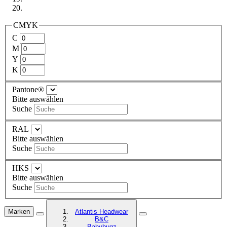
CMYK
C
M
Y
K
Pantone®
Bitte auswählen
Suche
RAL
Bitte auswählen
Suche
HKS
Bitte auswählen
Suche
Marken
Atlantis Headwear
B&C
Babybugz