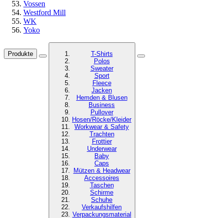
Vossen
Westford Mill
WK
Yoko
Produkte
T-Shirts
Polos
Sweater
Sport
Fleece
Jacken
Hemden & Blusen
Business
Pullover
Hosen/Röcke/Kleider
Workwear & Safety
Trachten
Frottier
Underwear
Baby
Caps
Mützen & Headwear
Accessoires
Taschen
Schirme
Schuhe
Verkaufshilfen
Verpackungsmaterial