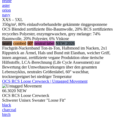
prune
aster
orion
navy
XXS – 5XL
350g/m², 80% einlaufvorbehandelte gekämmte ringgesponnene
OCS Blended zertifizierte Bio-Baumwolle, 20% RCS zertifiziertes
recyceltes Polyester, enzymgewaschen, grey melange: 74%
Baumwolle, 20% Polyester, 6% Viskose
heavy
combed
60°
neutral label
NEW 2026
Fischgrät-Nackenband Ton-in-Ton, Halbmond im Nacken, 2x1
Rippstrick an Ärmel, Hals und Bund mit Elasthan, weicher Griff,
innen angeraut, zertifizierte vegane Produktion ohne tierische
Hilfsstoffe, LCA-Berechnung (Life Cycle Assessment) zur
Bewertung der Umweltauswirkungen über den gesamten
Lebenszyklus, neutrales Größenlabel, 60° waschbar,
trocknergeeignet bei niedriger Temperatur
OCS RCS Loose Crewneck | Untagged Movement
66.3020
NEW
OCS RCS Loose Crewneck
Schwerer Unisex Sweater "Loose Fit"
black
charcoal
birch