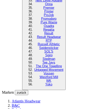
Next Level
Apparel
Onna
Premier
Printer
ProJob
Promodoro
Pure Waste
Quadra
Regatta
Result
Result Headwear
RTP
Russell Athletic
Seidensticker
SOL'S
Spiro
Stedman
Tee Jays
The One Towelling
Untagged Movement
Vossen
Westford Mill
WK
Yoko
Marken
zurück
Atlantis Headwear
B&C