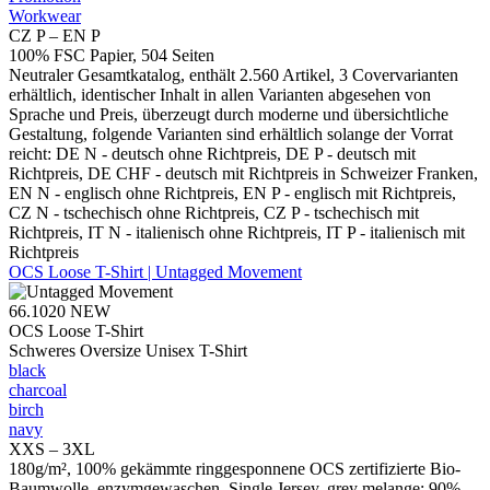
Workwear
CZ P – EN P
100% FSC Papier, 504 Seiten
Neutraler Gesamtkatalog, enthält 2.560 Artikel, 3 Covervarianten
erhältlich, identischer Inhalt in allen Varianten abgesehen von
Sprache und Preis, überzeugt durch moderne und übersichtliche
Gestaltung, folgende Varianten sind erhältlich solange der Vorrat
reicht: DE N - deutsch ohne Richtpreis, DE P - deutsch mit
Richtpreis, DE CHF - deutsch mit Richtpreis in Schweizer Franken,
EN N - englisch ohne Richtpreis, EN P - englisch mit Richtpreis,
CZ N - tschechisch ohne Richtpreis, CZ P - tschechisch mit
Richtpreis, IT N - italienisch ohne Richtpreis, IT P - italienisch mit
Richtpreis
OCS Loose T-Shirt | Untagged Movement
66.1020
NEW
OCS Loose T-Shirt
Schweres Oversize Unisex T-Shirt
black
charcoal
birch
navy
XXS – 3XL
180g/m², 100% gekämmte ringgesponnene OCS zertifizierte Bio-
Baumwolle, enzymgewaschen, Single Jersey, grey melange: 90%