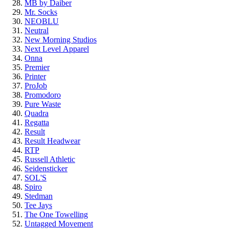
MB by Daiber
Mr. Socks
NEOBLU
Neutral
New Morning Studios
Next Level
Apparel
Onna
Premier
Printer
ProJob
Promodoro
Pure Waste
Quadra
Regatta
Result
Result Headwear
RTP
Russell Athletic
Seidensticker
SOL'S
Spiro
Stedman
Tee Jays
The One Towelling
Untagged Movement