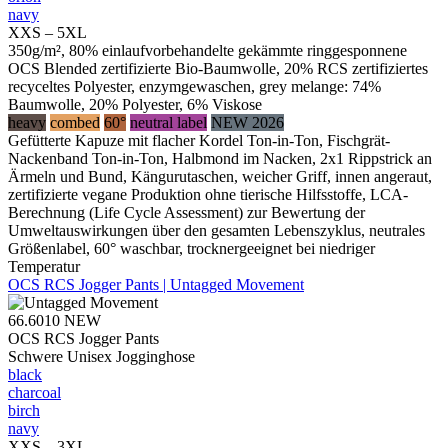
navy
XXS – 5XL
350g/m², 80% einlaufvorbehandelte gekämmte ringgesponnene
OCS Blended zertifizierte Bio-Baumwolle, 20% RCS zertifiziertes
recyceltes Polyester, enzymgewaschen, grey melange: 74%
Baumwolle, 20% Polyester, 6% Viskose
heavy
combed
60°
neutral label
NEW 2026
Gefütterte Kapuze mit flacher Kordel Ton-in-Ton, Fischgrät-
Nackenband Ton-in-Ton, Halbmond im Nacken, 2x1 Rippstrick an
Ärmeln und Bund, Kängurutaschen, weicher Griff, innen angeraut,
zertifizierte vegane Produktion ohne tierische Hilfsstoffe, LCA-
Berechnung (Life Cycle Assessment) zur Bewertung der
Umweltauswirkungen über den gesamten Lebenszyklus, neutrales
Größenlabel, 60° waschbar, trocknergeeignet bei niedriger
Temperatur
OCS RCS Jogger Pants | Untagged Movement
66.6010
NEW
OCS RCS Jogger Pants
Schwere Unisex Jogginghose
black
charcoal
birch
navy
XXS – 3XL