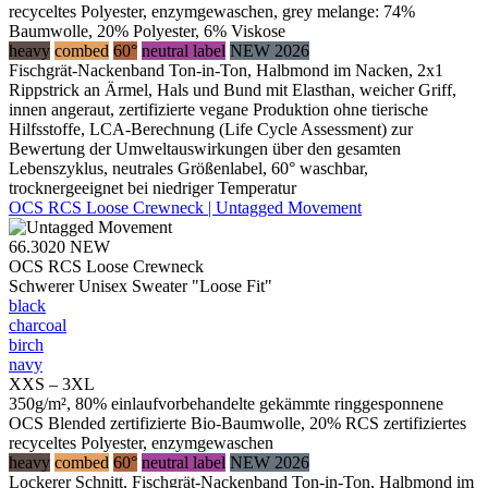
recyceltes Polyester, enzymgewaschen, grey melange: 74%
Baumwolle, 20% Polyester, 6% Viskose
heavy
combed
60°
neutral label
NEW 2026
Fischgrät-Nackenband Ton-in-Ton, Halbmond im Nacken, 2x1
Rippstrick an Ärmel, Hals und Bund mit Elasthan, weicher Griff,
innen angeraut, zertifizierte vegane Produktion ohne tierische
Hilfsstoffe, LCA-Berechnung (Life Cycle Assessment) zur
Bewertung der Umweltauswirkungen über den gesamten
Lebenszyklus, neutrales Größenlabel, 60° waschbar,
trocknergeeignet bei niedriger Temperatur
OCS RCS Loose Crewneck | Untagged Movement
66.3020
NEW
OCS RCS Loose Crewneck
Schwerer Unisex Sweater "Loose Fit"
black
charcoal
birch
navy
XXS – 3XL
350g/m², 80% einlaufvorbehandelte gekämmte ringgesponnene
OCS Blended zertifizierte Bio-Baumwolle, 20% RCS zertifiziertes
recyceltes Polyester, enzymgewaschen
heavy
combed
60°
neutral label
NEW 2026
Lockerer Schnitt, Fischgrät-Nackenband Ton-in-Ton, Halbmond im