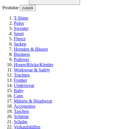
Produkte
zurück
T-Shirts
Polos
Sweater
Sport
Fleece
Jacken
Hemden & Blusen
Business
Pullover
Hosen/Röcke/Kleider
Workwear & Safety
Trachten
Frottier
Underwear
Baby
Caps
Mützen & Headwear
Accessoires
Taschen
Schirme
Schuhe
Verkaufshilfen