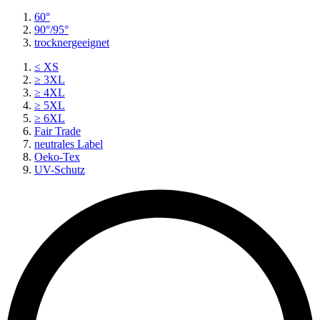
60°
90°/95°
trocknergeeignet
≤ XS
≥ 3XL
≥ 4XL
≥ 5XL
≥ 6XL
Fair Trade
neutrales Label
Oeko-Tex
UV-Schutz