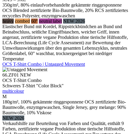
350g/m², 80% einlaufvorbehandelte gekämmte ringgesponnene
OCS Blended zertifizierte Bio-Baumwolle, 20% RCS zertifiziertes
recyceltes Polyester, enzymgewaschen
heavy
combed
60°
neutral label
NEW 2026
Elastischer Bund mit Kordel, Rippstrickbündchen an Bund und
Beinabschluss, seitliche Eingriffstaschen, weicher Griff, innen
angeraut, zertifizierte vegane Produktion ohne tierische Hilfsstoffe,
LCA-Berechnung (Life Cycle Assessment) zur Bewertung der
Umweltauswirkungen über den gesamten Lebenszyklus, neutrales
Größenlabel, 60° waschbar, trocknergeeignet bei niedriger
Temperatur
OCS T-Shirt Combo | Untagged Movement
66.ZF01
NEW
OCS T-Shirt Combo
Schweres T-Shirt "Color Block"
multicolour
M
180g/m², 100% gekämmte ringgesponnene OCS zertifizierte Bio-
Baumwolle, enzymgewaschen, Single Jersey, grey melange: 90%
Baumwolle, 10% Viskose
NEW 2026
Verkaufshilfe zur Beurteilung von Farben und Qualität, enthält 9
Farben, zertifizierte vegane Produktion ohne tierische Hilfsstoffe,