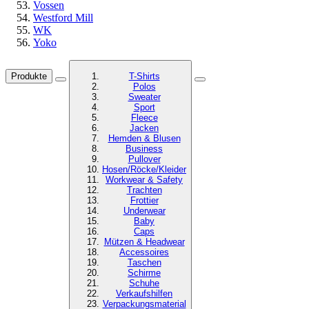
Vossen
Westford Mill
WK
Yoko
Produkte
T-Shirts
Polos
Sweater
Sport
Fleece
Jacken
Hemden & Blusen
Business
Pullover
Hosen/Röcke/Kleider
Workwear & Safety
Trachten
Frottier
Underwear
Baby
Caps
Mützen & Headwear
Accessoires
Taschen
Schirme
Schuhe
Verkaufshilfen
Verpackungsmaterial