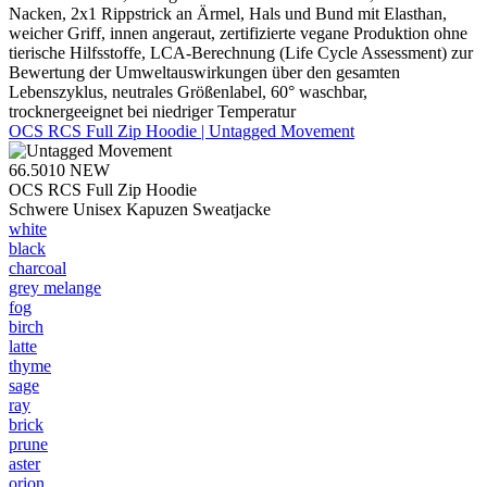
Nacken, 2x1 Rippstrick an Ärmel, Hals und Bund mit Elasthan,
weicher Griff, innen angeraut, zertifizierte vegane Produktion ohne
tierische Hilfsstoffe, LCA-Berechnung (Life Cycle Assessment) zur
Bewertung der Umweltauswirkungen über den gesamten
Lebenszyklus, neutrales Größenlabel, 60° waschbar,
trocknergeeignet bei niedriger Temperatur
OCS RCS Full Zip Hoodie | Untagged Movement
66.5010
NEW
OCS RCS Full Zip Hoodie
Schwere Unisex Kapuzen Sweatjacke
white
black
charcoal
grey melange
fog
birch
latte
thyme
sage
ray
brick
prune
aster
orion