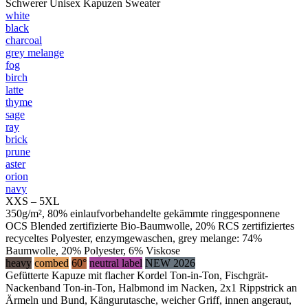
Schwerer Unisex Kapuzen Sweater
white
black
charcoal
grey melange
fog
birch
latte
thyme
sage
ray
brick
prune
aster
orion
navy
XXS – 5XL
350g/m², 80% einlaufvorbehandelte gekämmte ringgesponnene
OCS Blended zertifizierte Bio-Baumwolle, 20% RCS zertifiziertes
recyceltes Polyester, enzymgewaschen, grey melange: 74%
Baumwolle, 20% Polyester, 6% Viskose
heavy
combed
60°
neutral label
NEW 2026
Gefütterte Kapuze mit flacher Kordel Ton-in-Ton, Fischgrät-
Nackenband Ton-in-Ton, Halbmond im Nacken, 2x1 Rippstrick an
Ärmeln und Bund, Kängurutasche, weicher Griff, innen angeraut,