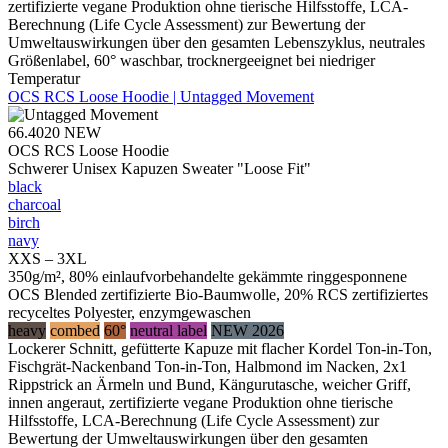
zertifizierte vegane Produktion ohne tierische Hilfsstoffe, LCA-
Berechnung (Life Cycle Assessment) zur Bewertung der
Umweltauswirkungen über den gesamten Lebenszyklus, neutrales
Größenlabel, 60° waschbar, trocknergeeignet bei niedriger
Temperatur
OCS RCS Loose Hoodie | Untagged Movement
66.4020
NEW
OCS RCS Loose Hoodie
Schwerer Unisex Kapuzen Sweater "Loose Fit"
black
charcoal
birch
navy
XXS – 3XL
350g/m², 80% einlaufvorbehandelte gekämmte ringgesponnene
OCS Blended zertifizierte Bio-Baumwolle, 20% RCS zertifiziertes
recyceltes Polyester, enzymgewaschen
heavy
combed
60°
neutral label
NEW 2026
Lockerer Schnitt, gefütterte Kapuze mit flacher Kordel Ton-in-Ton,
Fischgrät-Nackenband Ton-in-Ton, Halbmond im Nacken, 2x1
Rippstrick an Ärmeln und Bund, Kängurutasche, weicher Griff,
innen angeraut, zertifizierte vegane Produktion ohne tierische
Hilfsstoffe, LCA-Berechnung (Life Cycle Assessment) zur
Bewertung der Umweltauswirkungen über den gesamten