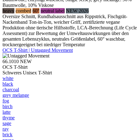
Baumwolle, 10% Viskose
heavy
combed
60°
neutral label
NEW 2026
Oversize Schnitt, Rundhalsausschnitt aus Rippstrick, Fischgrät-
Nackenband Ton-in-Ton, weicher Griff, zertifizierte vegane
Produktion ohne tierische Hilfsstoffe, LCA-Berechnung (Life Cycle
Assessment) zur Bewertung der Umweltauswirkungen über den
gesamten Lebenszyklus, neutrales Größenlabel, 60° waschbar,
trocknergeeignet bei niedriger Temperatur
OCS T-Shirt | Untagged Movement
66.1010
NEW
OCS T-Shirt
Schweres Unisex T-Shirt
white
black
charcoal
grey melange
fog
birch
latte
thyme
sage
ray
brick