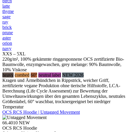
birch
latte
thyme
sage
ray
brick
prune
aster
orion
navy
XXS – 5XL
220g/m², 100% gekämmte ringgesponnene OCS zertifizierte Bio-
Baumwolle, enzymgewaschen, grey melange: 90% Baumwolle,
10% Viskose
heavy
combed
60°
neutral label
NEW 2026
Kragen und Ärmelbündchen in Rippstrick, weicher Griff,
zertifizierte vegane Produktion ohne tierische Hilfsstoffe, LCA-
Berechnung (Life Cycle Assessment) zur Bewertung der
Umweltauswirkungen über den gesamten Lebenszyklus, neutrales
Größenlabel, 60° waschbar, trocknergeeignet bei niedriger
Temperatur
OCS RCS Hoodie | Untagged Movement
66.4010
NEW
OCS RCS Hoodie