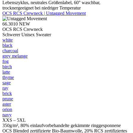
Lebenszyklus, neutrales Größenlabel, 60° waschbar,
trocknergeeignet bei niedriger Temperatur
OCS RCS Crewneck | Untagged Movement
66.3010
NEW
OCS RCS Crewneck
Schwerer Unisex Sweater
white
black
charcoal
grey melange
fog
birch
latte
thyme
sage
ray
brick
prune
aster
orion
navy
XXS – 5XL
350g/m², 80% einlaufvorbehandelte gekämmte ringgesponnene
OCS Blended zertifizierte Bio-Baumwolle, 20% RCS zertifiziertes