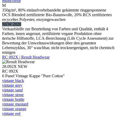
multicolour
M
350g/m², 80% einlaufvorbehandelte gekämmte ringgesponnene
OCS Blended zertifizierte Bio-Baumwolle, 20% RCS zertifiziertes
recyceltes Polyester, enzymgewaschen
NEW 2026
Verkaufshilfe zur Beurteilung von Farben und Qualität, enthält 4
Farben, innen angeraut, zertifizierte vegane Produktion ohne
tierische Hilfsstoffe, LCA-Berechnung (Life Cycle Assessment) zur
Bewertung der Umweltauswirkungen über den gesamten
Lebenszyklus, 30° waschbar, nicht trocknergeeignet, nicht chemisch
reinigen
RC 092X | Result Headwear
28.092X
NEW
RC 092X
6 Panel Vintage Kappe "Pure Cotton"
vintage black
vintage grey
vintage sand
vintage stone
vintage bottle
vintage mustard
vintage orange
vintage red