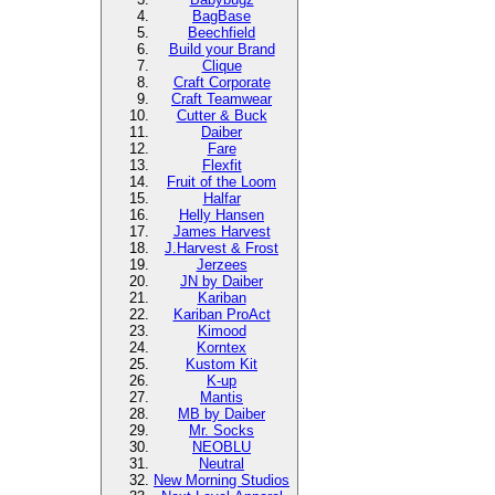
BagBase
Beechfield
Build your Brand
Clique
Craft Corporate
Craft Teamwear
Cutter & Buck
Daiber
Fare
Flexfit
Fruit of the Loom
Halfar
Helly Hansen
James Harvest
J.Harvest & Frost
Jerzees
JN by Daiber
Kariban
Kariban ProAct
Kimood
Korntex
Kustom Kit
K-up
Mantis
MB by Daiber
Mr. Socks
NEOBLU
Neutral
New Morning Studios