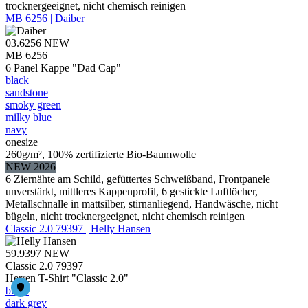
trocknergeeignet, nicht chemisch reinigen
MB 6256 | Daiber
03.6256
NEW
MB 6256
6 Panel Kappe "Dad Cap"
black
sandstone
smoky green
milky blue
navy
onesize
260g/m², 100% zertifizierte Bio-Baumwolle
NEW 2026
6 Ziernähte am Schild, gefüttertes Schweißband, Frontpanele
unverstärkt, mittleres Kappenprofil, 6 gestickte Luftlöcher,
Metallschnalle in mattsilber, stirnanliegend, Handwäsche, nicht
bügeln, nicht trocknergeeignet, nicht chemisch reinigen
Classic 2.0 79397 | Helly Hansen
59.9397
NEW
Classic 2.0 79397
Herren T-Shirt "Classic 2.0"
black
dark grey