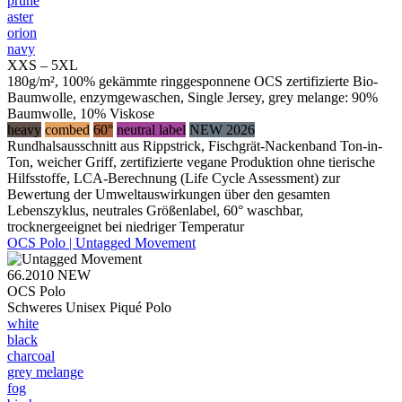
prune
aster
orion
navy
XXS – 5XL
180g/m², 100% gekämmte ringgesponnene OCS zertifizierte Bio-
Baumwolle, enzymgewaschen, Single Jersey, grey melange: 90%
Baumwolle, 10% Viskose
heavy
combed
60°
neutral label
NEW 2026
Rundhalsausschnitt aus Rippstrick, Fischgrät-Nackenband Ton-in-
Ton, weicher Griff, zertifizierte vegane Produktion ohne tierische
Hilfsstoffe, LCA-Berechnung (Life Cycle Assessment) zur
Bewertung der Umweltauswirkungen über den gesamten
Lebenszyklus, neutrales Größenlabel, 60° waschbar,
trocknergeeignet bei niedriger Temperatur
OCS Polo | Untagged Movement
66.2010
NEW
OCS Polo
Schweres Unisex Piqué Polo
white
black
charcoal
grey melange
fog