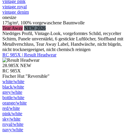
vintage pink
vintage royal
vintage denim
onesize
175g/m², 100% vorgewaschene Baumwolle
Tear Away
NEW 2026
Niedriges Profil, Vintage-Look, vorgeformtes Schild, recycelter
Schirm, Panele unverstärkt, 6 gestickte Luftlöcher, Stoffband mit
Metallverschluss, Tear Away Label, Handwäsche, nicht bügeln,
nicht trocknergeeignet, nicht chemisch reinigen
RC 985X | Result Headwear
28.985X
NEW
RC 985X
Fischer Hut "Reversible"
white/​white
black/​white
grey/​white
bottle/​white
orange/​white
red/​white
pink/​white
sky/​white
royal/​white
navy/​white