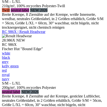
S/M – L/XL
210g/m², 100% recyceltes Polyester-Twill
Twill
neutral label
NEW 2026
Breite Krempe, 8 Ziernähte auf der Krempe, weiße Innenseite,
wendbar, neutrales Größenlabel, in 2 Größen erhältlich, Größe S/M
= 56cm, Größe L/XL = 60cm, 30° waschbar, nicht bügeln, nicht
trocknergeeignet, nicht chemisch reinigen
RC 986X | Result Headwear
28.986X
NEW
RC 986X
Fischer Hut "Bound Edge"
white
black
grey
kelly green
red
royal
navy
S/M – L/XL
200g/m², 100% recyceltes Polyester
neutral label
NEW 2026
Breite Krempe, 8 Ziernähte auf der Krempe, gestickte Luftlöcher,
neutrales Größenlabel, in 2 Größen erhältlich, Größe S/M = 56cm,
Größe L/XL = 60cm, 30° waschbar, nicht bügeln, nicht