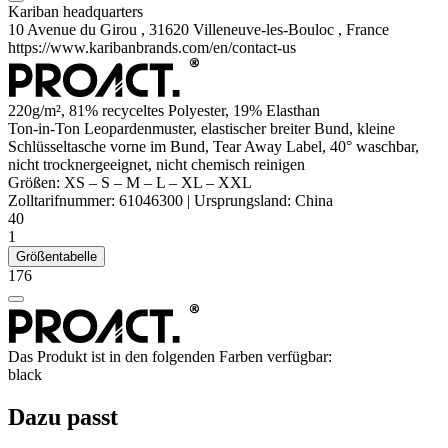
Kariban headquarters
10 Avenue du Girou , 31620 Villeneuve-les-Bouloc , France
https://www.karibanbrands.com/en/contact-us
220g/m², 81% recyceltes
Polyester
, 19%
Elasthan
Ton-in-Ton Leopardenmuster, elastischer breiter Bund, kleine
Schlüsseltasche vorne im Bund, Tear Away Label, 40° waschbar,
nicht trocknergeeignet, nicht chemisch reinigen
Größen:
XS
–
S
–
M
–
L
–
XL
–
XXL
Zolltarifnummer:
61046300
|
Ursprungsland:
China
40
1
Größentabelle
176
Das Produkt ist in den folgenden Farben verfügbar:
black
Dazu passt