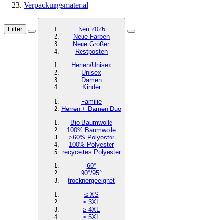
Verpackungsmaterial
Filter
Neu 2026
Neue Farben
Neue Größen
Restposten
Herren/Unisex
Unisex
Damen
Kinder
Familie
Herren + Damen Duo
Bio-Baumwolle
100% Baumwolle
>60% Polyester
100% Polyester
recyceltes
Polyester
60°
90°/95°
trocknergeeignet
≤ XS
≥ 3XL
≥ 4XL
≥ 5XL