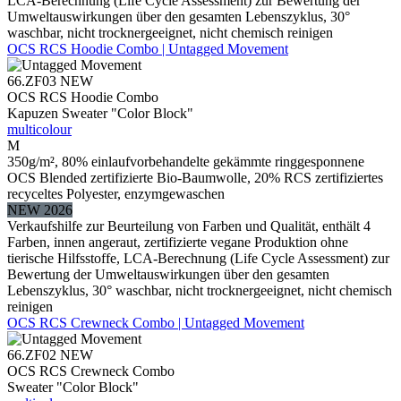
LCA-Berechnung (Life Cycle Assessment) zur Bewertung der
Umweltauswirkungen über den gesamten Lebenszyklus, 30°
waschbar, nicht trocknergeeignet, nicht chemisch reinigen
OCS RCS Hoodie Combo | Untagged Movement
66.ZF03
NEW
OCS RCS Hoodie Combo
Kapuzen Sweater "Color Block"
multicolour
M
350g/m², 80% einlaufvorbehandelte gekämmte ringgesponnene
OCS Blended zertifizierte Bio-Baumwolle, 20% RCS zertifiziertes
recyceltes Polyester, enzymgewaschen
NEW 2026
Verkaufshilfe zur Beurteilung von Farben und Qualität, enthält 4
Farben, innen angeraut, zertifizierte vegane Produktion ohne
tierische Hilfsstoffe, LCA-Berechnung (Life Cycle Assessment) zur
Bewertung der Umweltauswirkungen über den gesamten
Lebenszyklus, 30° waschbar, nicht trocknergeeignet, nicht chemisch
reinigen
OCS RCS Crewneck Combo | Untagged Movement
66.ZF02
NEW
OCS RCS Crewneck Combo
Sweater "Color Block"