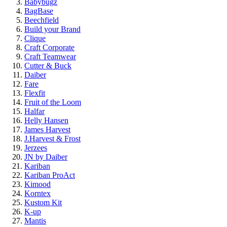
Babybugz
BagBase
Beechfield
Build your Brand
Clique
Craft Corporate
Craft Teamwear
Cutter & Buck
Daiber
Fare
Flexfit
Fruit of the Loom
Halfar
Helly Hansen
James Harvest
J.Harvest & Frost
Jerzees
JN by Daiber
Kariban
Kariban ProAct
Kimood
Korntex
Kustom Kit
K-up
Mantis