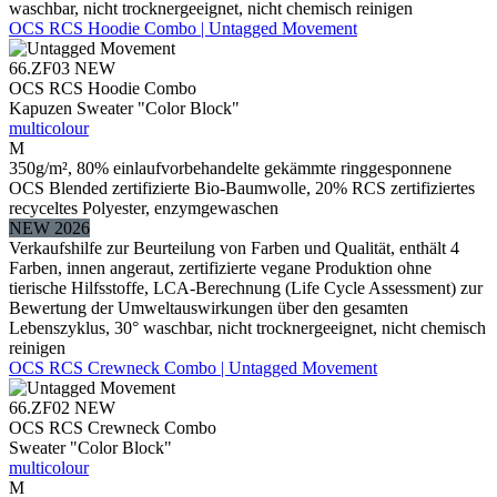
waschbar, nicht trocknergeeignet, nicht chemisch reinigen
OCS RCS Hoodie Combo | Untagged Movement
66.ZF03
NEW
OCS RCS Hoodie Combo
Kapuzen Sweater "Color Block"
multicolour
M
350g/m², 80% einlaufvorbehandelte gekämmte ringgesponnene
OCS Blended zertifizierte Bio-Baumwolle, 20% RCS zertifiziertes
recyceltes Polyester, enzymgewaschen
NEW 2026
Verkaufshilfe zur Beurteilung von Farben und Qualität, enthält 4
Farben, innen angeraut, zertifizierte vegane Produktion ohne
tierische Hilfsstoffe, LCA-Berechnung (Life Cycle Assessment) zur
Bewertung der Umweltauswirkungen über den gesamten
Lebenszyklus, 30° waschbar, nicht trocknergeeignet, nicht chemisch
reinigen
OCS RCS Crewneck Combo | Untagged Movement
66.ZF02
NEW
OCS RCS Crewneck Combo
Sweater "Color Block"
multicolour
M