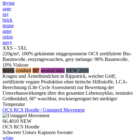
thyme
sage
ray
brick
prune
aster
orion
navy
XXS – 5XL
220g/m², 100% gekämmte ringgesponnene OCS zertifizierte Bio-
Baumwolle, enzymgewaschen, grey melange: 90% Baumwolle,
10% Viskose
heavy
combed
60°
neutral label
NEW 2026
Kragen und Ärmelbündchen in Rippstrick, weicher Griff,
zertifizierte vegane Produktion ohne tierische Hilfsstoffe, LCA-
Berechnung (Life Cycle Assessment) zur Bewertung der
Umweltauswirkungen über den gesamten Lebenszyklus, neutrales
Größenlabel, 60° waschbar, trocknergeeignet bei niedriger
Temperatur
OCS RCS Hoodie | Untagged Movement
66.4010
NEW
OCS RCS Hoodie
Schwerer Unisex Kapuzen Sweater
white