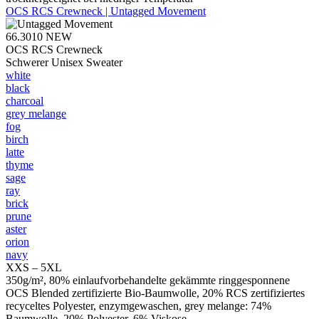
OCS RCS Crewneck | Untagged Movement
66.3010
NEW
OCS RCS Crewneck
Schwerer Unisex Sweater
white
black
charcoal
grey melange
fog
birch
latte
thyme
sage
ray
brick
prune
aster
orion
navy
XXS – 5XL
350g/m², 80% einlaufvorbehandelte gekämmte ringgesponnene
OCS Blended zertifizierte Bio-Baumwolle, 20% RCS zertifiziertes
recyceltes Polyester, enzymgewaschen, grey melange: 74%
Baumwolle, 20% Polyester, 6% Viskose