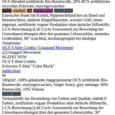
OCS Blended zertifizierte Bio-Baumwolle, 20% RCS zertifiziertes
recyceltes Polyester, enzymgewaschen
heavy
combed
60°
neutral label
NEW 2026
Elastischer Bund mit Kordel, Rippstrickbündchen an Bund und
Beinabschluss, seitliche Eingriffstaschen, weicher Griff, innen
angeraut, zertifizierte vegane Produktion ohne tierische Hilfsstoffe,
LCA-Berechnung (Life Cycle Assessment) zur Bewertung der
Umweltauswirkungen über den gesamten Lebenszyklus, neutrales
Größenlabel, 60° waschbar, trocknergeeignet bei niedriger
Temperatur
OCS T-Shirt Combo | Untagged Movement
66.ZF01
NEW
OCS T-Shirt Combo
Schweres T-Shirt "Color Block"
multicolour
M
180g/m², 100% gekämmte ringgesponnene OCS zertifizierte Bio-
Baumwolle, enzymgewaschen, Single Jersey, grey melange: 90%
Baumwolle, 10% Viskose
NEW 2026
Verkaufshilfe zur Beurteilung von Farben und Qualität, enthält 9
Farben, zertifizierte vegane Produktion ohne tierische Hilfsstoffe,
LCA-Berechnung (Life Cycle Assessment) zur Bewertung der
Umweltauswirkungen über den gesamten Lebenszyklus, 30°