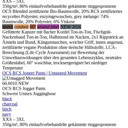
XXS – 5XL
350g/m², 80% einlaufvorbehandelte gekämmte ringgesponnene
OCS Blended zertifizierte Bio-Baumwolle, 20% RCS zertifiziertes
recyceltes Polyester, enzymgewaschen, grey melange: 74%
Baumwolle, 20% Polyester, 6% Viskose
heavy
combed
60°
neutral label
NEW 2026
Gefütterte Kapuze mit flacher Kordel Ton-in-Ton, Fischgrät-
Nackenband Ton-in-Ton, Halbmond im Nacken, 2x1 Rippstrick an
Ärmeln und Bund, Kängurutaschen, weicher Griff, innen angeraut,
zertifizierte vegane Produktion ohne tierische Hilfsstoffe, LCA-
Berechnung (Life Cycle Assessment) zur Bewertung der
Umweltauswirkungen über den gesamten Lebenszyklus, neutrales
Größenlabel, 60° waschbar, trocknergeeignet bei niedriger
Temperatur
OCS RCS Jogger Pants | Untagged Movement
66.6010
NEW
OCS RCS Jogger Pants
Schwere Unisex Jogginghose
black
charcoal
birch
navy
XXS – 3XL
350g/m², 80% einlaufvorbehandelte gekämmte ringgesponnene