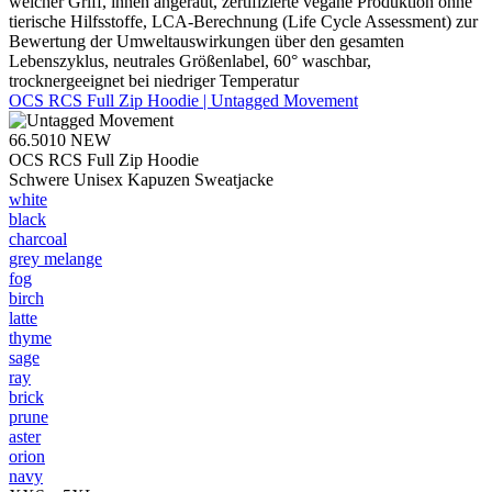
weicher Griff, innen angeraut, zertifizierte vegane Produktion ohne
tierische Hilfsstoffe, LCA-Berechnung (Life Cycle Assessment) zur
Bewertung der Umweltauswirkungen über den gesamten
Lebenszyklus, neutrales Größenlabel, 60° waschbar,
trocknergeeignet bei niedriger Temperatur
OCS RCS Full Zip Hoodie | Untagged Movement
66.5010
NEW
OCS RCS Full Zip Hoodie
Schwere Unisex Kapuzen Sweatjacke
white
black
charcoal
grey melange
fog
birch
latte
thyme
sage
ray
brick
prune
aster
orion
navy