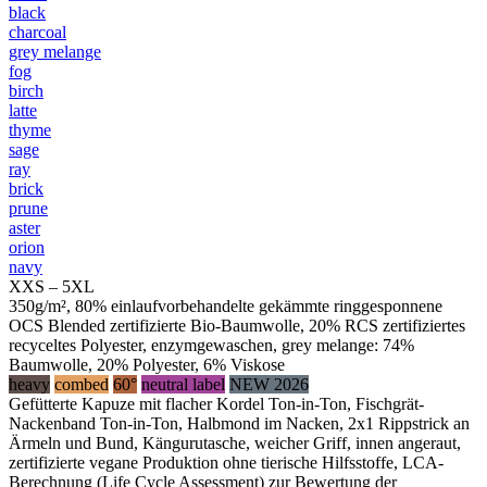
black
charcoal
grey melange
fog
birch
latte
thyme
sage
ray
brick
prune
aster
orion
navy
XXS – 5XL
350g/m², 80% einlaufvorbehandelte gekämmte ringgesponnene
OCS Blended zertifizierte Bio-Baumwolle, 20% RCS zertifiziertes
recyceltes Polyester, enzymgewaschen, grey melange: 74%
Baumwolle, 20% Polyester, 6% Viskose
heavy
combed
60°
neutral label
NEW 2026
Gefütterte Kapuze mit flacher Kordel Ton-in-Ton, Fischgrät-
Nackenband Ton-in-Ton, Halbmond im Nacken, 2x1 Rippstrick an
Ärmeln und Bund, Kängurutasche, weicher Griff, innen angeraut,
zertifizierte vegane Produktion ohne tierische Hilfsstoffe, LCA-
Berechnung (Life Cycle Assessment) zur Bewertung der