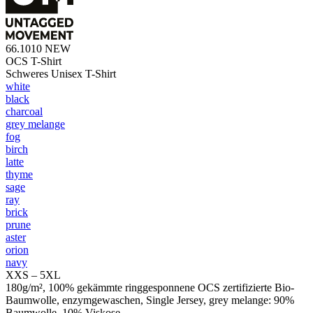
66.1010
NEW
OCS T-Shirt
Schweres Unisex T-Shirt
white
black
charcoal
grey melange
fog
birch
latte
thyme
sage
ray
brick
prune
aster
orion
navy
XXS – 5XL
180g/m², 100% gekämmte ringgesponnene OCS zertifizierte Bio-
Baumwolle, enzymgewaschen, Single Jersey, grey melange: 90%
Baumwolle, 10% Viskose