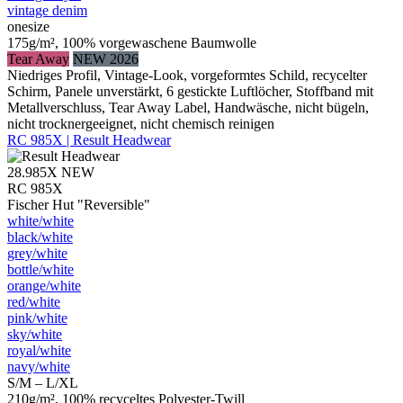
vintage denim
onesize
175g/m², 100% vorgewaschene Baumwolle
Tear Away
NEW 2026
Niedriges Profil, Vintage-Look, vorgeformtes Schild, recycelter
Schirm, Panele unverstärkt, 6 gestickte Luftlöcher, Stoffband mit
Metallverschluss, Tear Away Label, Handwäsche, nicht bügeln,
nicht trocknergeeignet, nicht chemisch reinigen
RC 985X | Result Headwear
28.985X
NEW
RC 985X
Fischer Hut "Reversible"
white/​white
black/​white
grey/​white
bottle/​white
orange/​white
red/​white
pink/​white
sky/​white
royal/​white
navy/​white
S/M – L/XL
210g/m², 100% recyceltes Polyester-Twill