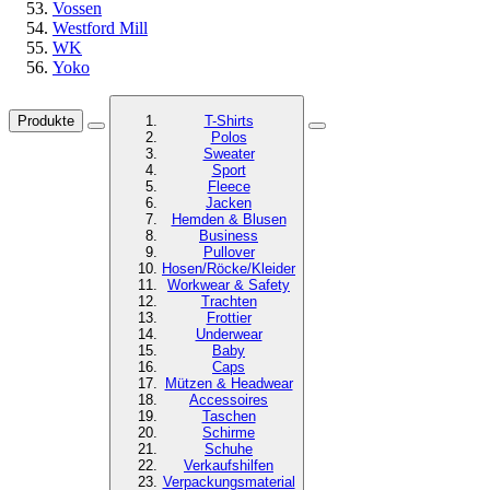
Vossen
Westford Mill
WK
Yoko
Produkte
T-Shirts
Polos
Sweater
Sport
Fleece
Jacken
Hemden & Blusen
Business
Pullover
Hosen/Röcke/Kleider
Workwear & Safety
Trachten
Frottier
Underwear
Baby
Caps
Mützen & Headwear
Accessoires
Taschen
Schirme
Schuhe
Verkaufshilfen
Verpackungsmaterial