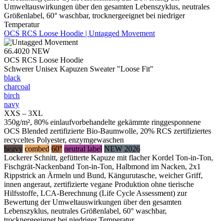
Umweltauswirkungen über den gesamten Lebenszyklus, neutrales
Größenlabel, 60° waschbar, trocknergeeignet bei niedriger
Temperatur
OCS RCS Loose Hoodie | Untagged Movement
66.4020
NEW
OCS RCS Loose Hoodie
Schwerer Unisex Kapuzen Sweater "Loose Fit"
black
charcoal
birch
navy
XXS – 3XL
350g/m², 80% einlaufvorbehandelte gekämmte ringgesponnene
OCS Blended zertifizierte Bio-Baumwolle, 20% RCS zertifiziertes
recyceltes Polyester, enzymgewaschen
heavy
combed
60°
neutral label
NEW 2026
Lockerer Schnitt, gefütterte Kapuze mit flacher Kordel Ton-in-Ton,
Fischgrät-Nackenband Ton-in-Ton, Halbmond im Nacken, 2x1
Rippstrick an Ärmeln und Bund, Kängurutasche, weicher Griff,
innen angeraut, zertifizierte vegane Produktion ohne tierische
Hilfsstoffe, LCA-Berechnung (Life Cycle Assessment) zur
Bewertung der Umweltauswirkungen über den gesamten
Lebenszyklus, neutrales Größenlabel, 60° waschbar,
trocknergeeignet bei niedriger Temperatur