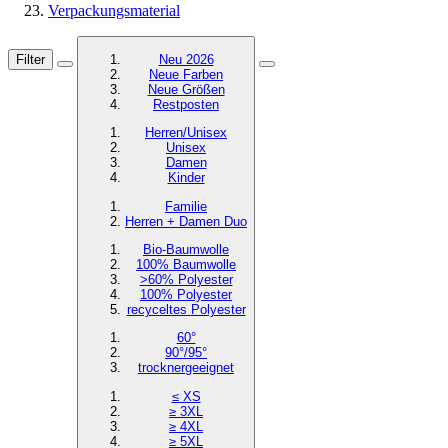
Verpackungsmaterial
Filter
Neu 2026
Neue Farben
Neue Größen
Restposten
Herren/Unisex
Unisex
Damen
Kinder
Familie
Herren + Damen Duo
Bio-Baumwolle
100% Baumwolle
>60% Polyester
100% Polyester
recyceltes
Polyester
60°
90°/95°
trocknergeeignet
≤ XS
≥ 3XL
≥ 4XL
≥ 5XL