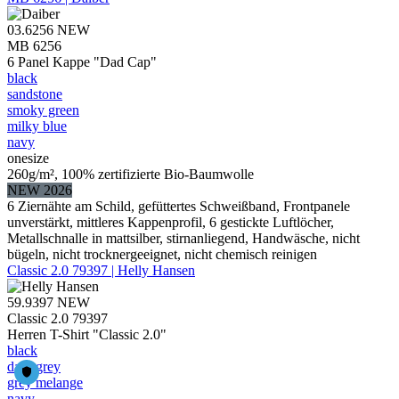
03.6256
NEW
MB 6256
6 Panel Kappe "Dad Cap"
black
sandstone
smoky green
milky blue
navy
onesize
260g/m², 100% zertifizierte Bio-Baumwolle
NEW 2026
6 Ziernähte am Schild, gefüttertes Schweißband, Frontpanele
unverstärkt, mittleres Kappenprofil, 6 gestickte Luftlöcher,
Metallschnalle in mattsilber, stirnanliegend, Handwäsche, nicht
bügeln, nicht trocknergeeignet, nicht chemisch reinigen
Classic 2.0 79397 | Helly Hansen
59.9397
NEW
Classic 2.0 79397
Herren T-Shirt "Classic 2.0"
black
dark grey
grey melange
navy