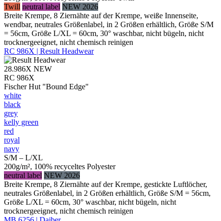
Twill
neutral label
NEW 2026
Breite Krempe, 8 Ziernähte auf der Krempe, weiße Innenseite,
wendbar, neutrales Größenlabel, in 2 Größen erhältlich, Größe S/M
= 56cm, Größe L/XL = 60cm, 30° waschbar, nicht bügeln, nicht
trocknergeeignet, nicht chemisch reinigen
RC 986X | Result Headwear
28.986X
NEW
RC 986X
Fischer Hut "Bound Edge"
white
black
grey
kelly green
red
royal
navy
S/M – L/XL
200g/m², 100% recyceltes Polyester
neutral label
NEW 2026
Breite Krempe, 8 Ziernähte auf der Krempe, gestickte Luftlöcher,
neutrales Größenlabel, in 2 Größen erhältlich, Größe S/M = 56cm,
Größe L/XL = 60cm, 30° waschbar, nicht bügeln, nicht
trocknergeeignet, nicht chemisch reinigen
MB 6256 | Daiber