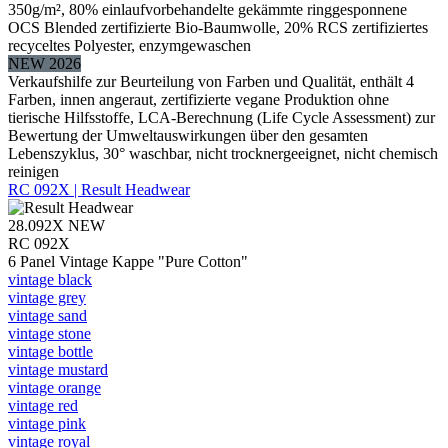
350g/m², 80% einlaufvorbehandelte gekämmte ringgesponnene
OCS Blended zertifizierte Bio-Baumwolle, 20% RCS zertifiziertes
recyceltes Polyester, enzymgewaschen
NEW 2026
Verkaufshilfe zur Beurteilung von Farben und Qualität, enthält 4
Farben, innen angeraut, zertifizierte vegane Produktion ohne
tierische Hilfsstoffe, LCA-Berechnung (Life Cycle Assessment) zur
Bewertung der Umweltauswirkungen über den gesamten
Lebenszyklus, 30° waschbar, nicht trocknergeeignet, nicht chemisch
reinigen
RC 092X | Result Headwear
28.092X
NEW
RC 092X
6 Panel Vintage Kappe "Pure Cotton"
vintage black
vintage grey
vintage sand
vintage stone
vintage bottle
vintage mustard
vintage orange
vintage red
vintage pink
vintage royal