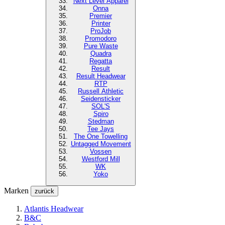
Next Level
Apparel
Onna
Premier
Printer
ProJob
Promodoro
Pure Waste
Quadra
Regatta
Result
Result Headwear
RTP
Russell Athletic
Seidensticker
SOL'S
Spiro
Stedman
Tee Jays
The One Towelling
Untagged Movement
Vossen
Westford Mill
WK
Yoko
Marken
zurück
Atlantis Headwear
B&C