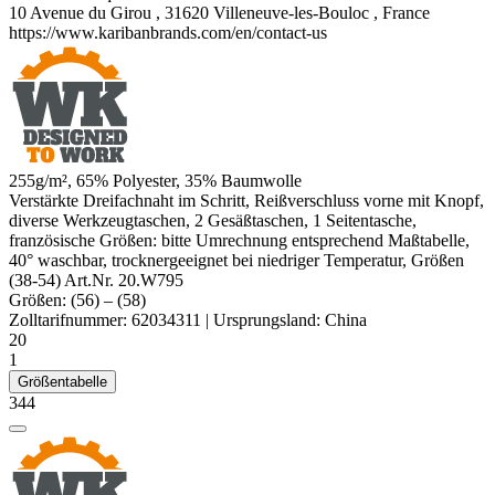
10 Avenue du Girou , 31620 Villeneuve-les-Bouloc , France
https://www.karibanbrands.com/en/contact-us
255g/m², 65%
Polyester
, 35% Baumwolle
Verstärkte Dreifachnaht im Schritt, Reißverschluss vorne mit Knopf,
diverse Werkzeugtaschen, 2 Gesäßtaschen, 1 Seitentasche,
französische Größen: bitte Umrechnung entsprechend Maßtabelle,
40° waschbar, trocknergeeignet bei niedriger Temperatur, Größen
(38-54) Art.Nr. 20.W795
Größen:
(56)
–
(58)
Zolltarifnummer:
62034311
|
Ursprungsland:
China
20
1
Größentabelle
344