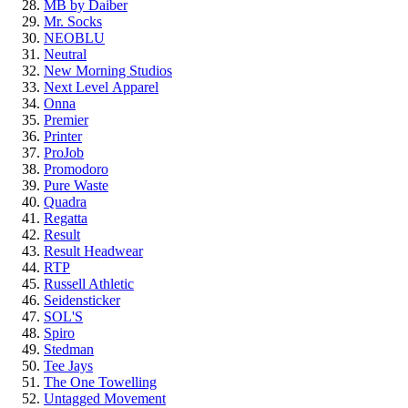
MB by Daiber
Mr. Socks
NEOBLU
Neutral
New Morning Studios
Next Level
Apparel
Onna
Premier
Printer
ProJob
Promodoro
Pure Waste
Quadra
Regatta
Result
Result Headwear
RTP
Russell Athletic
Seidensticker
SOL'S
Spiro
Stedman
Tee Jays
The One Towelling
Untagged Movement