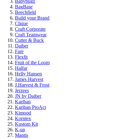
Babybugz
BagBase
Beechfield
Build your Brand
Clique
Craft Corporate
Craft Teamwear
Cutter & Buck
Daiber
Fare
Flexfit
Fruit of the Loom
Halfar
Helly Hansen
James Harvest
J.Harvest & Frost
Jerzees
JN by Daiber
Kariban
Kariban ProAct
Kimood
Korntex
Kustom Kit
K-up
Mantis