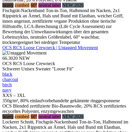
heavy
combed
60°
neutral label
NEW 2026
Fischgrät-Nackenband Ton-in-Ton, Halbmond im Nacken, 2x1
Rippstrick an Ärmel, Hals und Bund mit Elasthan, weicher Griff,
innen angeraut, zertifizierte vegane Produktion ohne tierische
Hilfsstoffe, LCA-Berechnung (Life Cycle Assessment) zur
Bewertung der Umweltauswirkungen über den gesamten
Lebenszyklus, neutrales Größenlabel, 60° waschbar,
trocknergeeignet bei niedriger Temperatur
OCS RCS Loose Crewneck | Untagged Movement
66.3020
NEW
OCS RCS Loose Crewneck
Schwerer Unisex Sweater "Loose Fit"
black
charcoal
birch
navy
XXS – 3XL
350g/m², 80% einlaufvorbehandelte gekämmte ringgesponnene
OCS Blended zertifizierte Bio-Baumwolle, 20% RCS zertifiziertes
recyceltes Polyester, enzymgewaschen
heavy
combed
60°
neutral label
NEW 2026
Lockerer Schnitt, Fischgrät-Nackenband Ton-in-Ton, Halbmond im
Nacken, 2x1 Rippstrick an Ärmel, Hals und Bund mit Elasthan,