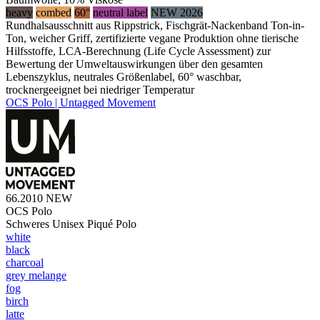
heavy
combed
60°
neutral label
NEW 2026
Rundhalsausschnitt aus Rippstrick, Fischgrät-Nackenband Ton-in-
Ton, weicher Griff, zertifizierte vegane Produktion ohne tierische
Hilfsstoffe, LCA-Berechnung (Life Cycle Assessment) zur
Bewertung der Umweltauswirkungen über den gesamten
Lebenszyklus, neutrales Größenlabel, 60° waschbar,
trocknergeeignet bei niedriger Temperatur
OCS Polo | Untagged Movement
66.2010
NEW
OCS Polo
Schweres Unisex Piqué Polo
white
black
charcoal
grey melange
fog
birch
latte