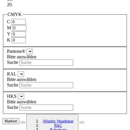
CMYK
C
M
Y
K
Pantone®
Bitte auswählen
Suche
RAL
Bitte auswählen
Suche
HKS
Bitte auswählen
Suche
Marken
Atlantis Headwear
B&C
Babybugz