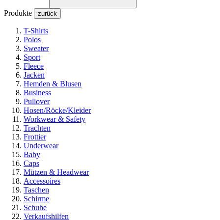
Produkte
zurück
T-Shirts
Polos
Sweater
Sport
Fleece
Jacken
Hemden & Blusen
Business
Pullover
Hosen/Röcke/Kleider
Workwear & Safety
Trachten
Frottier
Underwear
Baby
Caps
Mützen & Headwear
Accessoires
Taschen
Schirme
Schuhe
Verkaufshilfen