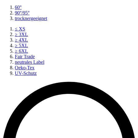
60°
90°/95°
trocknergeeignet
≤ XS
≥ 3XL
≥ 4XL
≥ 5XL
≥ 6XL
Fair Trade
neutrales Label
Oeko-Tex
UV-Schutz