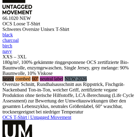
66.1020
NEW
OCS Loose T-Shirt
Schweres Oversize Unisex T-Shirt
black
charcoal
birch
navy
XXS – 3XL
180g/m², 100% gekämmte ringgesponnene OCS zertifizierte Bio-
Baumwolle, enzymgewaschen, Single Jersey, grey melange: 90%
Baumwolle, 10% Viskose
heavy
combed
60°
neutral label
NEW 2026
Oversize Schnitt, Rundhalsausschnitt aus Rippstrick, Fischgrät-
Nackenband Ton-in-Ton, weicher Griff, zertifizierte vegane
Produktion ohne tierische Hilfsstoffe, LCA-Berechnung (Life Cycle
Assessment) zur Bewertung der Umweltauswirkungen über den
gesamten Lebenszyklus, neutrales Größenlabel, 60° waschbar,
trocknergeeignet bei niedriger Temperatur
OCS T-Shirt | Untagged Movement