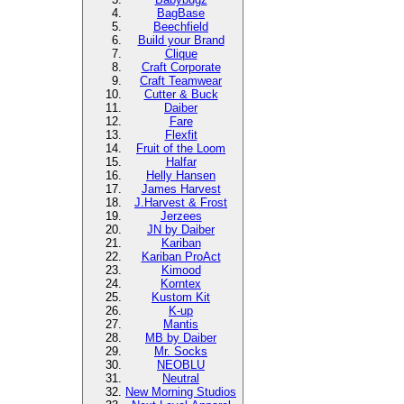
BagBase
Beechfield
Build your Brand
Clique
Craft Corporate
Craft Teamwear
Cutter & Buck
Daiber
Fare
Flexfit
Fruit of the Loom
Halfar
Helly Hansen
James Harvest
J.Harvest & Frost
Jerzees
JN by Daiber
Kariban
Kariban ProAct
Kimood
Korntex
Kustom Kit
K-up
Mantis
MB by Daiber
Mr. Socks
NEOBLU
Neutral
New Morning Studios