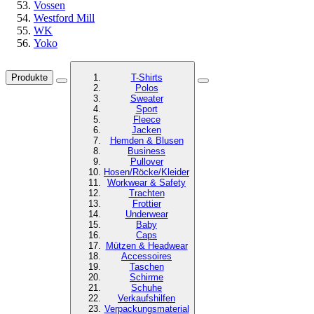
Vossen
Westford Mill
WK
Yoko
Produkte
T-Shirts
Polos
Sweater
Sport
Fleece
Jacken
Hemden & Blusen
Business
Pullover
Hosen/Röcke/Kleider
Workwear & Safety
Trachten
Frottier
Underwear
Baby
Caps
Mützen & Headwear
Accessoires
Taschen
Schirme
Schuhe
Verkaufshilfen
Verpackungsmaterial