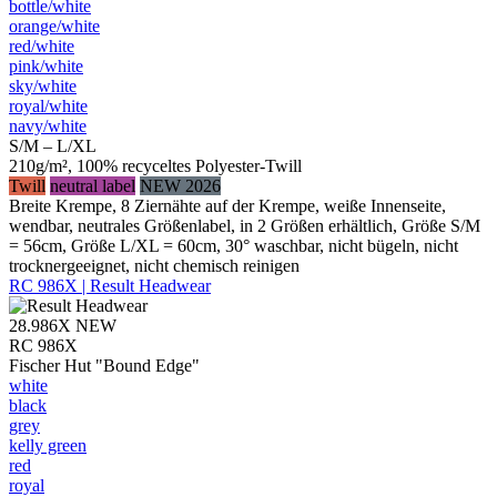
bottle/​white
orange/​white
red/​white
pink/​white
sky/​white
royal/​white
navy/​white
S/M – L/XL
210g/m², 100% recyceltes Polyester-Twill
Twill
neutral label
NEW 2026
Breite Krempe, 8 Ziernähte auf der Krempe, weiße Innenseite,
wendbar, neutrales Größenlabel, in 2 Größen erhältlich, Größe S/M
= 56cm, Größe L/XL = 60cm, 30° waschbar, nicht bügeln, nicht
trocknergeeignet, nicht chemisch reinigen
RC 986X | Result Headwear
28.986X
NEW
RC 986X
Fischer Hut "Bound Edge"
white
black
grey
kelly green
red
royal