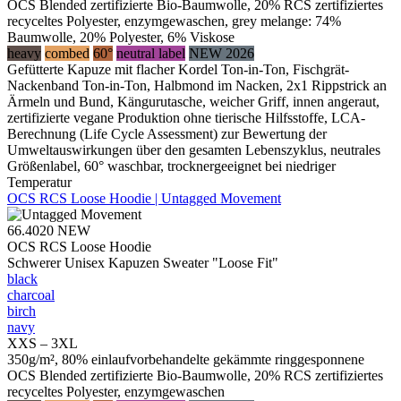
OCS Blended zertifizierte Bio-Baumwolle, 20% RCS zertifiziertes
recyceltes Polyester, enzymgewaschen, grey melange: 74%
Baumwolle, 20% Polyester, 6% Viskose
heavy
combed
60°
neutral label
NEW 2026
Gefütterte Kapuze mit flacher Kordel Ton-in-Ton, Fischgrät-
Nackenband Ton-in-Ton, Halbmond im Nacken, 2x1 Rippstrick an
Ärmeln und Bund, Kängurutasche, weicher Griff, innen angeraut,
zertifizierte vegane Produktion ohne tierische Hilfsstoffe, LCA-
Berechnung (Life Cycle Assessment) zur Bewertung der
Umweltauswirkungen über den gesamten Lebenszyklus, neutrales
Größenlabel, 60° waschbar, trocknergeeignet bei niedriger
Temperatur
OCS RCS Loose Hoodie | Untagged Movement
66.4020
NEW
OCS RCS Loose Hoodie
Schwerer Unisex Kapuzen Sweater "Loose Fit"
black
charcoal
birch
navy
XXS – 3XL
350g/m², 80% einlaufvorbehandelte gekämmte ringgesponnene
OCS Blended zertifizierte Bio-Baumwolle, 20% RCS zertifiziertes
recyceltes Polyester, enzymgewaschen