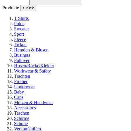
Produkte
zurück
T-Shirts
Polos
Sweater
Sport
Fleece
Jacken
Hemden & Blusen
Business
Pullover
Hosen/Röcke/Kleider
Workwear & Safety
Trachten
Frottier
Underwear
Baby
Caps
Mützen & Headwear
Accessoires
Taschen
Schirme
Schuhe
Verkaufshilfen