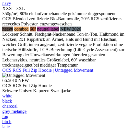
navy
XXS – 3XL
350g/m², 80% einlaufvorbehandelte gekämmte ringgesponnene
OCS Blended zertifizierte Bio-Baumwolle, 20% RCS zertifiziertes
recyceltes Polyester, enzymgewaschen
heavy
combed
60°
neutral label
NEW 2026
Lockerer Schnitt, Fischgrät-Nackenband Ton-in-Ton, Halbmond im
Nacken, 2x1 Rippstrick an Ärmel, Hals und Bund mit Elasthan,
weicher Griff, innen angeraut, zertifizierte vegane Produktion ohne
tierische Hilfsstoffe, LCA-Berechnung (Life Cycle Assessment) zur
Bewertung der Umweltauswirkungen über den gesamten
Lebenszyklus, neutrales Größenlabel, 60° waschbar,
trocknergeeignet bei niedriger Temperatur
OCS RCS Full Zip Hoodie | Untagged Movement
66.5010
NEW
OCS RCS Full Zip Hoodie
Schwere Unisex Kapuzen Sweatjacke
white
black
charcoal
grey melange
fog
birch
latte