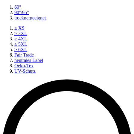
60°
90°/95°
trocknergeeignet
≤ XS
≥ 3XL
≥ 4XL
≥ 5XL
≥ 6XL
Fair Trade
neutrales Label
Oeko-Tex
UV-Schutz