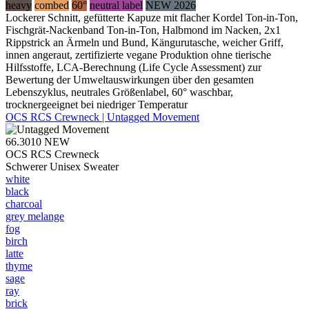
heavy
combed
60°
neutral label
NEW 2026
Lockerer Schnitt, gefütterte Kapuze mit flacher Kordel Ton-in-Ton,
Fischgrät-Nackenband Ton-in-Ton, Halbmond im Nacken, 2x1
Rippstrick an Ärmeln und Bund, Kängurutasche, weicher Griff,
innen angeraut, zertifizierte vegane Produktion ohne tierische
Hilfsstoffe, LCA-Berechnung (Life Cycle Assessment) zur
Bewertung der Umweltauswirkungen über den gesamten
Lebenszyklus, neutrales Größenlabel, 60° waschbar,
trocknergeeignet bei niedriger Temperatur
OCS RCS Crewneck | Untagged Movement
66.3010
NEW
OCS RCS Crewneck
Schwerer Unisex Sweater
white
black
charcoal
grey melange
fog
birch
latte
thyme
sage
ray
brick