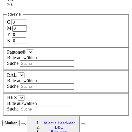
CMYK
C
M
Y
K
Pantone®
Bitte auswählen
Suche
RAL
Bitte auswählen
Suche
HKS
Bitte auswählen
Suche
Marken
Atlantis Headwear
B&C
Babybugz