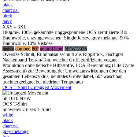
black
charcoal
birch
navy
XXS – 3XL
180g/m², 100% gekämmte ringgesponnene OCS zertifizierte Bio-
Baumwolle, enzymgewaschen, Single Jersey, grey melange: 90%
Baumwolle, 10% Viskose
heavy
combed
60°
neutral label
NEW 2026
Oversize Schnitt, Rundhalsausschnitt aus Rippstrick, Fischgrät-
Nackenband Ton-in-Ton, weicher Griff, zertifizierte vegane
Produktion ohne tierische Hilfsstoffe, LCA-Berechnung (Life Cycle
Assessment) zur Bewertung der Umweltauswirkungen über den
gesamten Lebenszyklus, neutrales Größenlabel, 60° waschbar,
trocknergeeignet bei niedriger Temperatur
OCS T-Shirt | Untagged Movement
66.1010
NEW
OCS T-Shirt
Schweres Unisex T-Shirt
white
black
charcoal
grey melange
fog