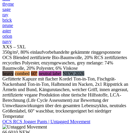
thyme
sage
ray
brick
prune
aster
orion
navy
XXS – 5XL
350g/m², 80% einlaufvorbehandelte gekämmte ringgesponnene
OCS Blended zertifizierte Bio-Baumwolle, 20% RCS zertifiziertes
recyceltes Polyester, enzymgewaschen, grey melange: 74%
Baumwolle, 20% Polyester, 6% Viskose
heavy
combed
60°
neutral label
NEW 2026
Gefütterte Kapuze mit flacher Kordel Ton-in-Ton, Fischgrät-
Nackenband Ton-in-Ton, Halbmond im Nacken, 2x1 Rippstrick an
Ärmeln und Bund, Kängurutaschen, weicher Griff, innen angeraut,
zertifizierte vegane Produktion ohne tierische Hilfsstoffe, LCA-
Berechnung (Life Cycle Assessment) zur Bewertung der
Umweltauswirkungen über den gesamten Lebenszyklus, neutrales
Größenlabel, 60° waschbar, trocknergeeignet bei niedriger
Temperatur
OCS RCS Jogger Pants | Untagged Movement
66.6010
NEW