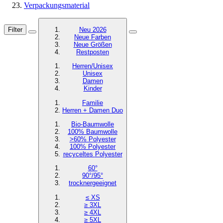
Verpackungsmaterial
Filter
Neu 2026
Neue Farben
Neue Größen
Restposten
Herren/Unisex
Unisex
Damen
Kinder
Familie
Herren + Damen Duo
Bio-Baumwolle
100% Baumwolle
>60% Polyester
100% Polyester
recyceltes
Polyester
60°
90°/95°
trocknergeeignet
≤ XS
≥ 3XL
≥ 4XL
≥ 5XL