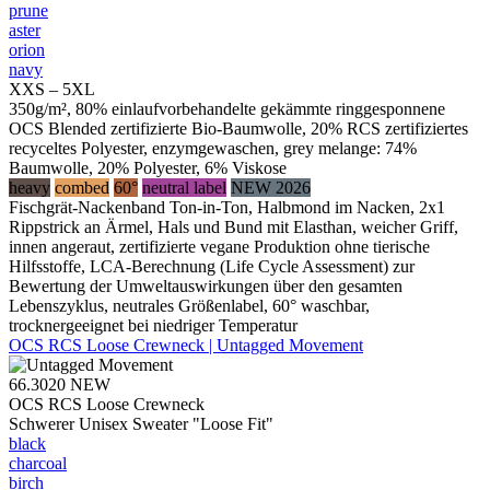
prune
aster
orion
navy
XXS – 5XL
350g/m², 80% einlaufvorbehandelte gekämmte ringgesponnene
OCS Blended zertifizierte Bio-Baumwolle, 20% RCS zertifiziertes
recyceltes Polyester, enzymgewaschen, grey melange: 74%
Baumwolle, 20% Polyester, 6% Viskose
heavy
combed
60°
neutral label
NEW 2026
Fischgrät-Nackenband Ton-in-Ton, Halbmond im Nacken, 2x1
Rippstrick an Ärmel, Hals und Bund mit Elasthan, weicher Griff,
innen angeraut, zertifizierte vegane Produktion ohne tierische
Hilfsstoffe, LCA-Berechnung (Life Cycle Assessment) zur
Bewertung der Umweltauswirkungen über den gesamten
Lebenszyklus, neutrales Größenlabel, 60° waschbar,
trocknergeeignet bei niedriger Temperatur
OCS RCS Loose Crewneck | Untagged Movement
66.3020
NEW
OCS RCS Loose Crewneck
Schwerer Unisex Sweater "Loose Fit"
black
charcoal
birch