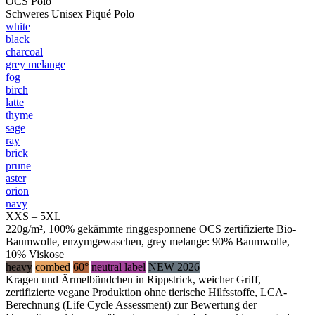
OCS Polo
Schweres Unisex Piqué Polo
white
black
charcoal
grey melange
fog
birch
latte
thyme
sage
ray
brick
prune
aster
orion
navy
XXS – 5XL
220g/m², 100% gekämmte ringgesponnene OCS zertifizierte Bio-
Baumwolle, enzymgewaschen, grey melange: 90% Baumwolle,
10% Viskose
heavy
combed
60°
neutral label
NEW 2026
Kragen und Ärmelbündchen in Rippstrick, weicher Griff,
zertifizierte vegane Produktion ohne tierische Hilfsstoffe, LCA-
Berechnung (Life Cycle Assessment) zur Bewertung der