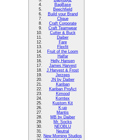
BagBase
Beechfield
Build your Brand
Clique
Craft Corporate
Craft Teamwear
Cutter & Buck
Daiber
Fare
Flexfit
Fruit of the Loom
Halfar
Helly Hansen
James Harvest
J.Harvest & Frost
Jerzees
JN by Daiber
Kariban
Kariban ProAct
Kimood
Korntex
Kustom Kit
K-up
Mantis
MB by Daiber
Mr. Socks
NEOBLU
Neutral
New Morning Studios