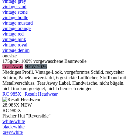
vintage grey
vintage sand
vintage stone
vintage bottle
vintage mustard
vintage orange
vintage red
vintage pink
vintage royal
vintage denim
onesize
175g/m², 100% vorgewaschene Baumwolle
Tear Away
NEW 2026
Niedriges Profil, Vintage-Look, vorgeformtes Schild, recycelter
Schirm, Panele unverstärkt, 6 gestickte Luftlöcher, Stoffband mit
Metallverschluss, Tear Away Label, Handwäsche, nicht bügeln,
nicht trocknergeeignet, nicht chemisch reinigen
RC 985X | Result Headwear
28.985X
NEW
RC 985X
Fischer Hut "Reversible"
white/​white
black/​white
grey/​white