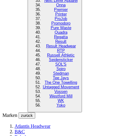
Next Level
Apparel
Onna
Premier
Printer
ProJob
Promodoro
Pure Waste
Quadra
Regatta
Result
Result Headwear
RTP
Russell Athletic
Seidensticker
SOL'S
Spiro
Stedman
Tee Jays
The One Towelling
Untagged Movement
Vossen
Westford Mill
WK
Yoko
Marken
zurück
Atlantis Headwear
B&C