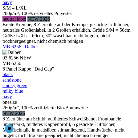
navy
S/M – L/XL
200g/m², 100% recyceltes Polyester
neutral label
NEW 2026
Breite Krempe, 8 Ziernähte auf der Krempe, gestickte Luftlöcher,
neutrales Größenlabel, in 2 Größen erhältlich, Größe S/M = 56cm,
Größe L/XL = 60cm, 30° waschbar, nicht bügeln, nicht
trocknergeeignet, nicht chemisch reinigen
MB 6256 | Daiber
03.6256
NEW
MB 6256
6 Panel Kappe "Dad Cap"
black
sandstone
smoky green
milky blue
navy
onesize
260g/m², 100% zertifizierte Bio-Baumwolle
NEW 2026
6 Ziernähte am Schild, gefüttertes Schweißband, Frontpanele
unverstärkt, mittleres Kappenprofil, 6 gestickte Luftlöcher,
Metallschnalle in mattsilber, stirnanliegend, Handwäsche, nicht
bügeln, nicht trocknergeeignet, nicht chemisch reinigen