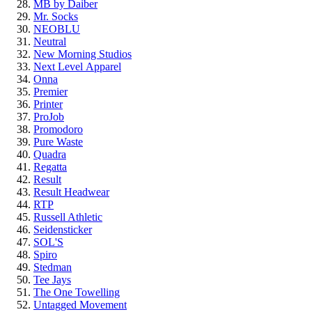
MB by Daiber
Mr. Socks
NEOBLU
Neutral
New Morning Studios
Next Level
Apparel
Onna
Premier
Printer
ProJob
Promodoro
Pure Waste
Quadra
Regatta
Result
Result Headwear
RTP
Russell Athletic
Seidensticker
SOL'S
Spiro
Stedman
Tee Jays
The One Towelling
Untagged Movement