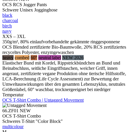
OCS RCS Jogger Pants
Schwere Unisex Jogginghose
black
charcoal
birch
navy
XXS – 3XL
350g/m², 80% einlaufvorbehandelte gekämmte ringgesponnene
OCS Blended zertifizierte Bio-Baumwolle, 20% RCS zertifiziertes
recyceltes Polyester, enzymgewaschen
heavy
combed
60°
neutral label
NEW 2026
Elastischer Bund mit Kordel, Rippstrickbündchen an Bund und
Beinabschluss, seitliche Eingriffstaschen, weicher Griff, innen
angeraut, zertifizierte vegane Produktion ohne tierische Hilfsstoffe,
LCA-Berechnung (Life Cycle Assessment) zur Bewertung der
Umweltauswirkungen über den gesamten Lebenszyklus, neutrales
Größenlabel, 60° waschbar, trocknergeeignet bei niedriger
Temperatur
OCS T-Shirt Combo | Untagged Movement
66.ZF01
NEW
OCS T-Shirt Combo
Schweres T-Shirt "Color Block"
multicolour
M