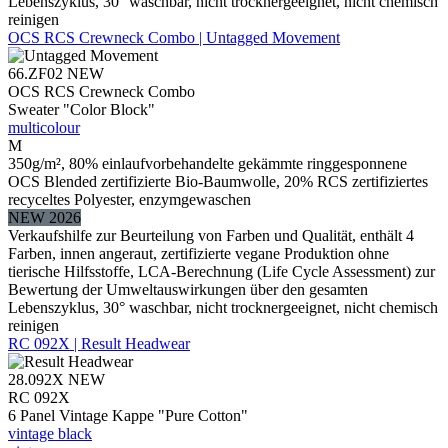
Lebenszyklus, 30° waschbar, nicht trocknergeeignet, nicht chemisch
reinigen
OCS RCS Crewneck Combo | Untagged Movement
66.ZF02
NEW
OCS RCS Crewneck Combo
Sweater "Color Block"
multicolour
M
350g/m², 80% einlaufvorbehandelte gekämmte ringgesponnene
OCS Blended zertifizierte Bio-Baumwolle, 20% RCS zertifiziertes
recyceltes Polyester, enzymgewaschen
NEW 2026
Verkaufshilfe zur Beurteilung von Farben und Qualität, enthält 4
Farben, innen angeraut, zertifizierte vegane Produktion ohne
tierische Hilfsstoffe, LCA-Berechnung (Life Cycle Assessment) zur
Bewertung der Umweltauswirkungen über den gesamten
Lebenszyklus, 30° waschbar, nicht trocknergeeignet, nicht chemisch
reinigen
RC 092X | Result Headwear
28.092X
NEW
RC 092X
6 Panel Vintage Kappe "Pure Cotton"
vintage black