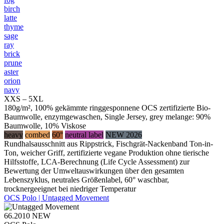
birch
latte
thyme
sage
ray
brick
prune
aster
orion
navy
XXS – 5XL
180g/m², 100% gekämmte ringgesponnene OCS zertifizierte Bio-
Baumwolle, enzymgewaschen, Single Jersey, grey melange: 90%
Baumwolle, 10% Viskose
heavy
combed
60°
neutral label
NEW 2026
Rundhalsausschnitt aus Rippstrick, Fischgrät-Nackenband Ton-in-
Ton, weicher Griff, zertifizierte vegane Produktion ohne tierische
Hilfsstoffe, LCA-Berechnung (Life Cycle Assessment) zur
Bewertung der Umweltauswirkungen über den gesamten
Lebenszyklus, neutrales Größenlabel, 60° waschbar,
trocknergeeignet bei niedriger Temperatur
OCS Polo | Untagged Movement
66.2010
NEW