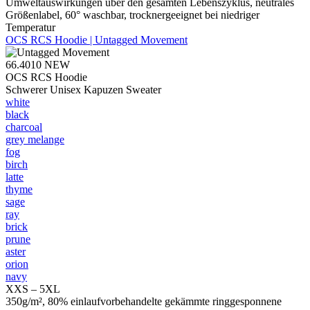
Umweltauswirkungen über den gesamten Lebenszyklus, neutrales
Größenlabel, 60° waschbar, trocknergeeignet bei niedriger
Temperatur
OCS RCS Hoodie | Untagged Movement
66.4010
NEW
OCS RCS Hoodie
Schwerer Unisex Kapuzen Sweater
white
black
charcoal
grey melange
fog
birch
latte
thyme
sage
ray
brick
prune
aster
orion
navy
XXS – 5XL
350g/m², 80% einlaufvorbehandelte gekämmte ringgesponnene