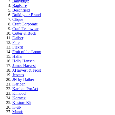
Babybugz
BagBase
Beechfield
Build your Brand
Clique
Craft Corporate
Craft Teamwear
Cutter & Buck
Daiber
Fare
Flexfit
Fruit of the Loom
Halfar
Helly Hansen
James Harvest
J.Harvest & Frost
Jerzees
JN by Daiber
Kariban
Kariban ProAct
Kimood
Korntex
Kustom Kit
K-up
Mantis