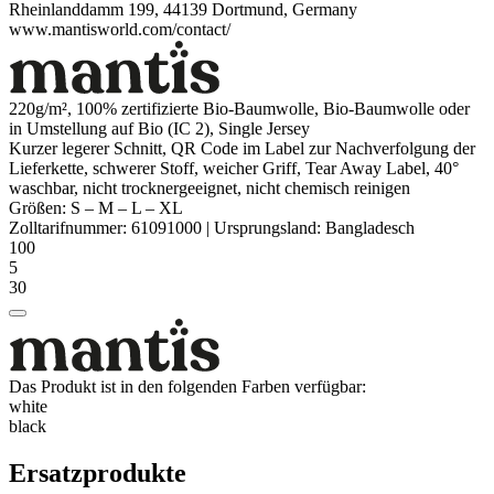
Rheinlanddamm 199, 44139 Dortmund, Germany
www.mantisworld.com/contact/
220g/m², 100% zertifizierte
Bio-Baumwolle
,
Bio-Baumwolle
oder
in Umstellung auf Bio (IC 2),
Single Jersey
Kurzer legerer Schnitt, QR Code im Label zur Nachverfolgung der
Lieferkette, schwerer Stoff, weicher Griff, Tear Away Label, 40°
waschbar, nicht trocknergeeignet, nicht chemisch reinigen
Größen:
S
–
M
–
L
–
XL
Zolltarifnummer:
61091000
|
Ursprungsland:
Bangladesch
100
5
30
Das Produkt ist in den folgenden Farben verfügbar:
white
black
Ersatzprodukte