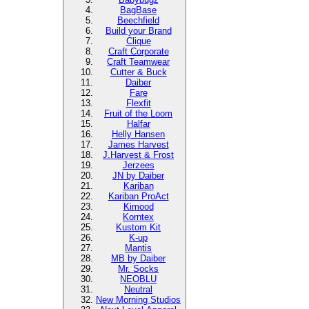
BagBase
Beechfield
Build your Brand
Clique
Craft Corporate
Craft Teamwear
Cutter & Buck
Daiber
Fare
Flexfit
Fruit of the Loom
Halfar
Helly Hansen
James Harvest
J.Harvest & Frost
Jerzees
JN by Daiber
Kariban
Kariban ProAct
Kimood
Korntex
Kustom Kit
K-up
Mantis
MB by Daiber
Mr. Socks
NEOBLU
Neutral
New Morning Studios