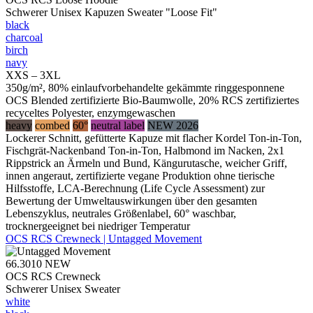
Schwerer Unisex Kapuzen Sweater "Loose Fit"
black
charcoal
birch
navy
XXS – 3XL
350g/m², 80% einlaufvorbehandelte gekämmte ringgesponnene
OCS Blended zertifizierte Bio-Baumwolle, 20% RCS zertifiziertes
recyceltes Polyester, enzymgewaschen
heavy
combed
60°
neutral label
NEW 2026
Lockerer Schnitt, gefütterte Kapuze mit flacher Kordel Ton-in-Ton,
Fischgrät-Nackenband Ton-in-Ton, Halbmond im Nacken, 2x1
Rippstrick an Ärmeln und Bund, Kängurutasche, weicher Griff,
innen angeraut, zertifizierte vegane Produktion ohne tierische
Hilfsstoffe, LCA-Berechnung (Life Cycle Assessment) zur
Bewertung der Umweltauswirkungen über den gesamten
Lebenszyklus, neutrales Größenlabel, 60° waschbar,
trocknergeeignet bei niedriger Temperatur
OCS RCS Crewneck | Untagged Movement
66.3010
NEW
OCS RCS Crewneck
Schwerer Unisex Sweater
white