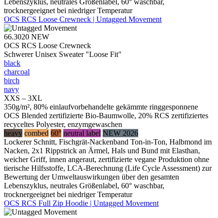
Lebenszyklus, neutrales Größenlabel, 60° waschbar,
trocknergeeignet bei niedriger Temperatur
OCS RCS Loose Crewneck | Untagged Movement
66.3020
NEW
OCS RCS Loose Crewneck
Schwerer Unisex Sweater "Loose Fit"
black
charcoal
birch
navy
XXS – 3XL
350g/m², 80% einlaufvorbehandelte gekämmte ringgesponnene
OCS Blended zertifizierte Bio-Baumwolle, 20% RCS zertifiziertes
recyceltes Polyester, enzymgewaschen
heavy
combed
60°
neutral label
NEW 2026
Lockerer Schnitt, Fischgrät-Nackenband Ton-in-Ton, Halbmond im
Nacken, 2x1 Rippstrick an Ärmel, Hals und Bund mit Elasthan,
weicher Griff, innen angeraut, zertifizierte vegane Produktion ohne
tierische Hilfsstoffe, LCA-Berechnung (Life Cycle Assessment) zur
Bewertung der Umweltauswirkungen über den gesamten
Lebenszyklus, neutrales Größenlabel, 60° waschbar,
trocknergeeignet bei niedriger Temperatur
OCS RCS Full Zip Hoodie | Untagged Movement