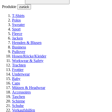
Produkte
zurück
T-Shirts
Polos
Sweater
Sport
Fleece
Jacken
Hemden & Blusen
Business
Pullover
Hosen/Röcke/Kleider
Workwear & Safety
Trachten
Frottier
Underwear
Baby
Caps
Mützen & Headwear
Accessoires
Taschen
Schirme
Schuhe
Verkaufshilfen