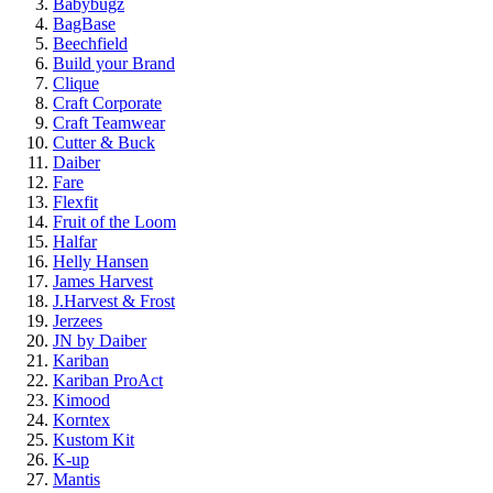
Babybugz
BagBase
Beechfield
Build your Brand
Clique
Craft Corporate
Craft Teamwear
Cutter & Buck
Daiber
Fare
Flexfit
Fruit of the Loom
Halfar
Helly Hansen
James Harvest
J.Harvest & Frost
Jerzees
JN by Daiber
Kariban
Kariban ProAct
Kimood
Korntex
Kustom Kit
K-up
Mantis