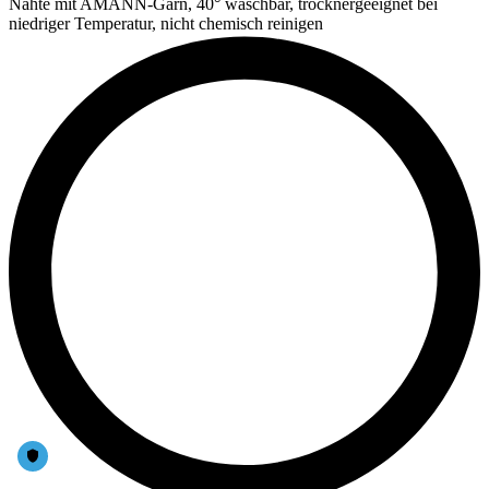
Nähte mit AMANN-Garn, 40° waschbar, trocknergeeignet bei
niedriger Temperatur, nicht chemisch reinigen