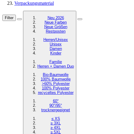
Verpackungsmaterial
Filter
Neu 2026
Neue Farben
Neue Größen
Restposten
Herren/Unisex
Unisex
Damen
Kinder
Familie
Herren + Damen Duo
Bio-Baumwolle
100% Baumwolle
>60% Polyester
100% Polyester
recyceltes
Polyester
60°
90°/95°
trocknergeeignet
≤ XS
≥ 3XL
≥ 4XL
≥ 5XL