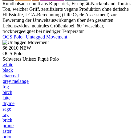
Rundhalsausschnitt aus Rippstrick, Fischgrät-Nackenband Ton-in-
Ton, weicher Griff, zertifizierte vegane Produktion ohne tierische
Hilfsstoffe, LCA-Berechnung (Life Cycle Assessment) zur
Bewertung der Umweltauswirkungen über den gesamten
Lebenszyklus, neutrales Größenlabel, 60° waschbar,
trocknergeeignet bei niedriger Temperatur
OCS Polo | Untagged Movement
66.2010
NEW
OCS Polo
Schweres Unisex Piqué Polo
white
black
charcoal
grey melange
fog
birch
latte
thyme
sage
ray
brick
prune
aster
orion