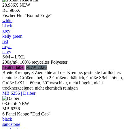
28.986X
NEW
RC 986X
Fischer Hut "Bound Edge"
white
black
grey
kelly green
red
royal
navy
S/M – L/XL
200g/m², 100% recyceltes Polyester
neutral label
NEW 2026
Breite Krempe, 8 Ziernähte auf der Krempe, gestickte Luftlöcher,
neutrales Größenlabel, in 2 Größen erhältlich, Größe S/M = 56cm,
Größe L/XL = 60cm, 30° waschbar, nicht bügeln, nicht
trocknergeeignet, nicht chemisch reinigen
MB 6256 | Daiber
03.6256
NEW
MB 6256
6 Panel Kappe "Dad Cap"
black
sandstone