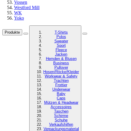
Vossen
Westford Mill
WK
Yoko
Produkte
T-Shirts
Polos
Sweater
Sport
Fleece
Jacken
Hemden & Blusen
Business
Pullover
Hosen/Röcke/Kleider
Workwear & Safety
Trachten
Frottier
Underwear
Baby
Caps
Mützen & Headwear
Accessoires
Taschen
Schirme
Schuhe
Verkaufshilfen
Verpackungsmaterial