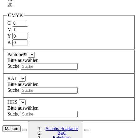
CMYK
C
M
Y
K
Pantone®
Bitte auswählen
Suche
RAL
Bitte auswählen
Suche
HKS
Bitte auswählen
Suche
Marken
Atlantis Headwear
B&C
Babybugz