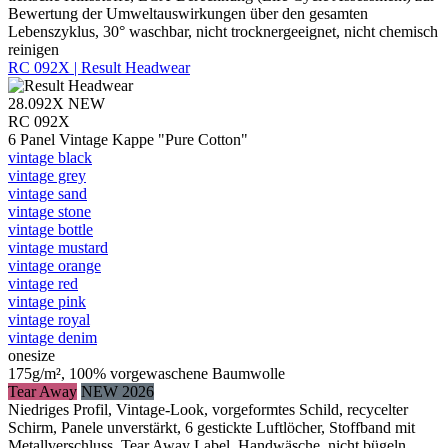
Bewertung der Umweltauswirkungen über den gesamten
Lebenszyklus, 30° waschbar, nicht trocknergeeignet, nicht chemisch
reinigen
RC 092X | Result Headwear
28.092X
NEW
RC 092X
6 Panel Vintage Kappe "Pure Cotton"
vintage black
vintage grey
vintage sand
vintage stone
vintage bottle
vintage mustard
vintage orange
vintage red
vintage pink
vintage royal
vintage denim
onesize
175g/m², 100% vorgewaschene Baumwolle
Tear Away
NEW 2026
Niedriges Profil, Vintage-Look, vorgeformtes Schild, recycelter
Schirm, Panele unverstärkt, 6 gestickte Luftlöcher, Stoffband mit
Metallverschluss, Tear Away Label, Handwäsche, nicht bügeln,