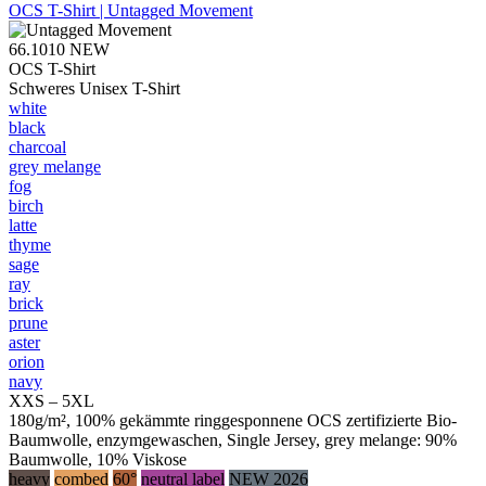
OCS T-Shirt | Untagged Movement
66.1010
NEW
OCS T-Shirt
Schweres Unisex T-Shirt
white
black
charcoal
grey melange
fog
birch
latte
thyme
sage
ray
brick
prune
aster
orion
navy
XXS – 5XL
180g/m², 100% gekämmte ringgesponnene OCS zertifizierte Bio-
Baumwolle, enzymgewaschen, Single Jersey, grey melange: 90%
Baumwolle, 10% Viskose
heavy
combed
60°
neutral label
NEW 2026