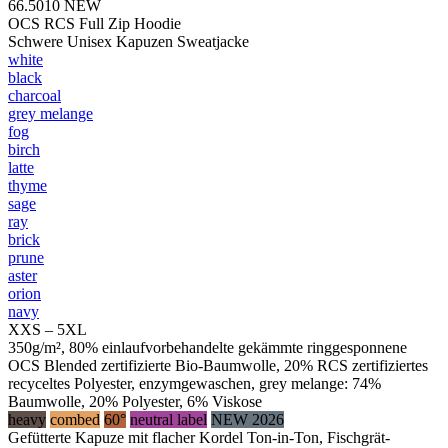
66.5010
NEW
OCS RCS Full Zip Hoodie
Schwere Unisex Kapuzen Sweatjacke
white
black
charcoal
grey melange
fog
birch
latte
thyme
sage
ray
brick
prune
aster
orion
navy
XXS – 5XL
350g/m², 80% einlaufvorbehandelte gekämmte ringgesponnene
OCS Blended zertifizierte Bio-Baumwolle, 20% RCS zertifiziertes
recyceltes Polyester, enzymgewaschen, grey melange: 74%
Baumwolle, 20% Polyester, 6% Viskose
heavy
combed
60°
neutral label
NEW 2026
Gefütterte Kapuze mit flacher Kordel Ton-in-Ton, Fischgrät-