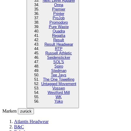
Next Level
Apparel
Onna
Premier
Printer
ProJob
Promodoro
Pure Waste
Quadra
Regatta
Result
Result Headwear
RTP
Russell Athletic
Seidensticker
SOL'S
Spiro
Stedman
Tee Jays
The One Towelling
Untagged Movement
Vossen
Westford Mill
WK
Yoko
Marken
zurück
Atlantis Headwear
B&C