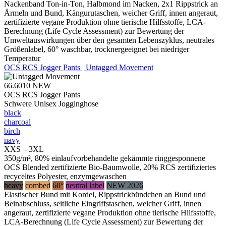
Nackenband Ton-in-Ton, Halbmond im Nacken, 2x1 Rippstrick an
Ärmeln und Bund, Kängurutaschen, weicher Griff, innen angeraut,
zertifizierte vegane Produktion ohne tierische Hilfsstoffe, LCA-
Berechnung (Life Cycle Assessment) zur Bewertung der
Umweltauswirkungen über den gesamten Lebenszyklus, neutrales
Größenlabel, 60° waschbar, trocknergeeignet bei niedriger
Temperatur
OCS RCS Jogger Pants | Untagged Movement
66.6010
NEW
OCS RCS Jogger Pants
Schwere Unisex Jogginghose
black
charcoal
birch
navy
XXS – 3XL
350g/m², 80% einlaufvorbehandelte gekämmte ringgesponnene
OCS Blended zertifizierte Bio-Baumwolle, 20% RCS zertifiziertes
recyceltes Polyester, enzymgewaschen
heavy
combed
60°
neutral label
NEW 2026
Elastischer Bund mit Kordel, Rippstrickbündchen an Bund und
Beinabschluss, seitliche Eingriffstaschen, weicher Griff, innen
angeraut, zertifizierte vegane Produktion ohne tierische Hilfsstoffe,
LCA-Berechnung (Life Cycle Assessment) zur Bewertung der