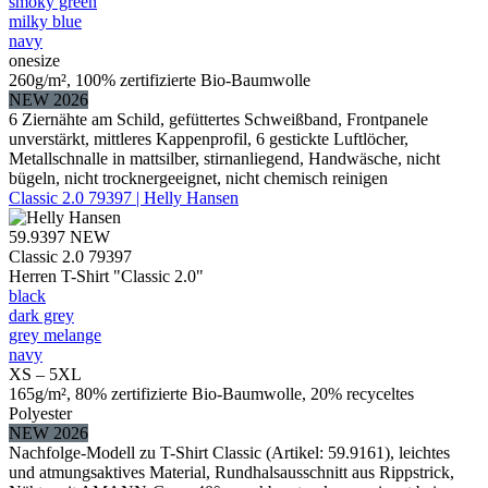
smoky green
milky blue
navy
onesize
260g/m², 100% zertifizierte Bio-Baumwolle
NEW 2026
6 Ziernähte am Schild, gefüttertes Schweißband, Frontpanele
unverstärkt, mittleres Kappenprofil, 6 gestickte Luftlöcher,
Metallschnalle in mattsilber, stirnanliegend, Handwäsche, nicht
bügeln, nicht trocknergeeignet, nicht chemisch reinigen
Classic 2.0 79397 | Helly Hansen
59.9397
NEW
Classic 2.0 79397
Herren T-Shirt "Classic 2.0"
black
dark grey
grey melange
navy
XS – 5XL
165g/m², 80% zertifizierte Bio-Baumwolle, 20% recyceltes
Polyester
NEW 2026
Nachfolge-Modell zu T-Shirt Classic (Artikel: 59.9161), leichtes
und atmungsaktives Material, Rundhalsausschnitt aus Rippstrick,