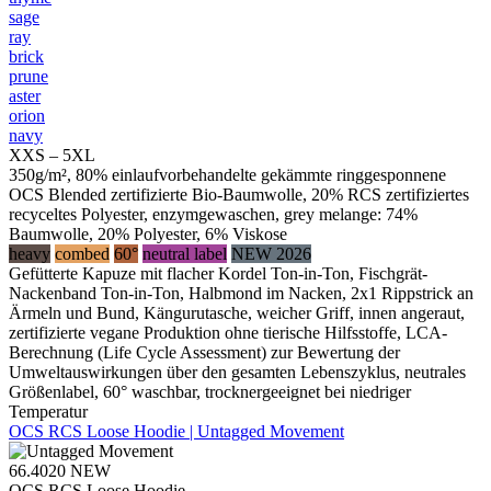
sage
ray
brick
prune
aster
orion
navy
XXS – 5XL
350g/m², 80% einlaufvorbehandelte gekämmte ringgesponnene
OCS Blended zertifizierte Bio-Baumwolle, 20% RCS zertifiziertes
recyceltes Polyester, enzymgewaschen, grey melange: 74%
Baumwolle, 20% Polyester, 6% Viskose
heavy
combed
60°
neutral label
NEW 2026
Gefütterte Kapuze mit flacher Kordel Ton-in-Ton, Fischgrät-
Nackenband Ton-in-Ton, Halbmond im Nacken, 2x1 Rippstrick an
Ärmeln und Bund, Kängurutasche, weicher Griff, innen angeraut,
zertifizierte vegane Produktion ohne tierische Hilfsstoffe, LCA-
Berechnung (Life Cycle Assessment) zur Bewertung der
Umweltauswirkungen über den gesamten Lebenszyklus, neutrales
Größenlabel, 60° waschbar, trocknergeeignet bei niedriger
Temperatur
OCS RCS Loose Hoodie | Untagged Movement
66.4020
NEW
OCS RCS Loose Hoodie