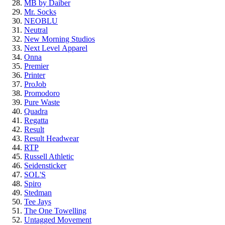
MB by Daiber
Mr. Socks
NEOBLU
Neutral
New Morning Studios
Next Level
Apparel
Onna
Premier
Printer
ProJob
Promodoro
Pure Waste
Quadra
Regatta
Result
Result Headwear
RTP
Russell Athletic
Seidensticker
SOL'S
Spiro
Stedman
Tee Jays
The One Towelling
Untagged Movement