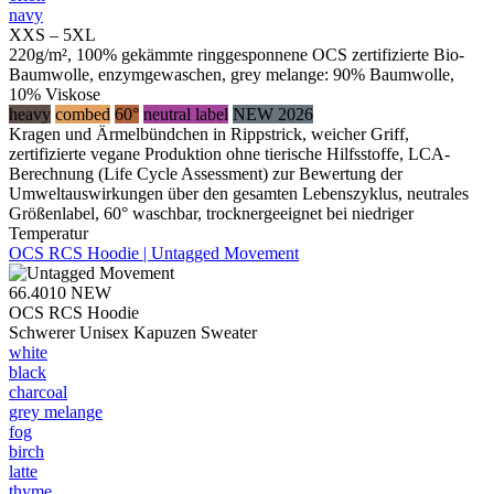
navy
XXS – 5XL
220g/m², 100% gekämmte ringgesponnene OCS zertifizierte Bio-
Baumwolle, enzymgewaschen, grey melange: 90% Baumwolle,
10% Viskose
heavy
combed
60°
neutral label
NEW 2026
Kragen und Ärmelbündchen in Rippstrick, weicher Griff,
zertifizierte vegane Produktion ohne tierische Hilfsstoffe, LCA-
Berechnung (Life Cycle Assessment) zur Bewertung der
Umweltauswirkungen über den gesamten Lebenszyklus, neutrales
Größenlabel, 60° waschbar, trocknergeeignet bei niedriger
Temperatur
OCS RCS Hoodie | Untagged Movement
66.4010
NEW
OCS RCS Hoodie
Schwerer Unisex Kapuzen Sweater
white
black
charcoal
grey melange
fog
birch
latte
thyme