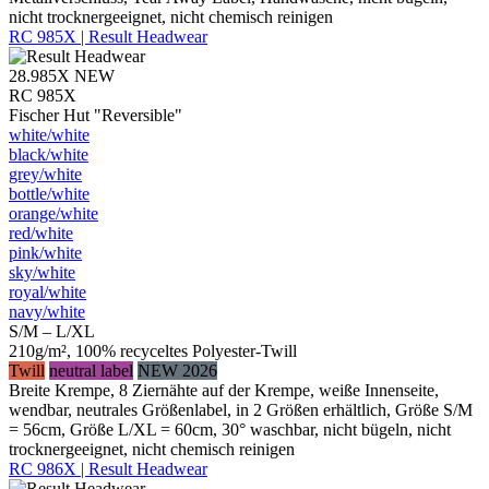
nicht trocknergeeignet, nicht chemisch reinigen
RC 985X | Result Headwear
28.985X
NEW
RC 985X
Fischer Hut "Reversible"
white/​white
black/​white
grey/​white
bottle/​white
orange/​white
red/​white
pink/​white
sky/​white
royal/​white
navy/​white
S/M – L/XL
210g/m², 100% recyceltes Polyester-Twill
Twill
neutral label
NEW 2026
Breite Krempe, 8 Ziernähte auf der Krempe, weiße Innenseite,
wendbar, neutrales Größenlabel, in 2 Größen erhältlich, Größe S/M
= 56cm, Größe L/XL = 60cm, 30° waschbar, nicht bügeln, nicht
trocknergeeignet, nicht chemisch reinigen
RC 986X | Result Headwear