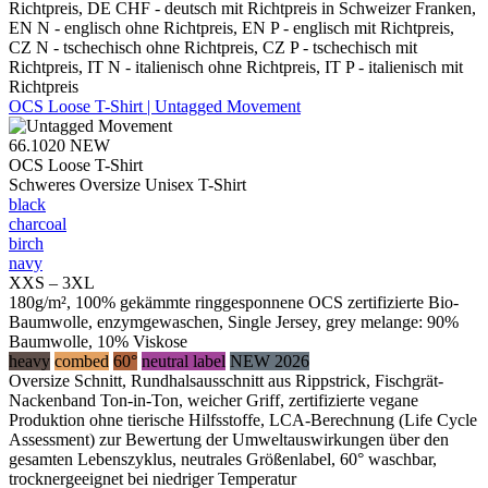
Richtpreis, DE CHF - deutsch mit Richtpreis in Schweizer Franken,
EN N - englisch ohne Richtpreis, EN P - englisch mit Richtpreis,
CZ N - tschechisch ohne Richtpreis, CZ P - tschechisch mit
Richtpreis, IT N - italienisch ohne Richtpreis, IT P - italienisch mit
Richtpreis
OCS Loose T-Shirt | Untagged Movement
66.1020
NEW
OCS Loose T-Shirt
Schweres Oversize Unisex T-Shirt
black
charcoal
birch
navy
XXS – 3XL
180g/m², 100% gekämmte ringgesponnene OCS zertifizierte Bio-
Baumwolle, enzymgewaschen, Single Jersey, grey melange: 90%
Baumwolle, 10% Viskose
heavy
combed
60°
neutral label
NEW 2026
Oversize Schnitt, Rundhalsausschnitt aus Rippstrick, Fischgrät-
Nackenband Ton-in-Ton, weicher Griff, zertifizierte vegane
Produktion ohne tierische Hilfsstoffe, LCA-Berechnung (Life Cycle
Assessment) zur Bewertung der Umweltauswirkungen über den
gesamten Lebenszyklus, neutrales Größenlabel, 60° waschbar,
trocknergeeignet bei niedriger Temperatur