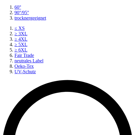
60°
90°/95°
trocknergeeignet
≤ XS
≥ 3XL
≥ 4XL
≥ 5XL
≥ 6XL
Fair Trade
neutrales Label
Oeko-Tex
UV-Schutz