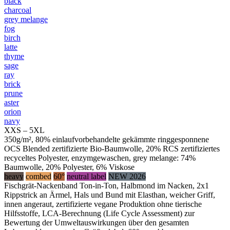
black
charcoal
grey melange
fog
birch
latte
thyme
sage
ray
brick
prune
aster
orion
navy
XXS – 5XL
350g/m², 80% einlaufvorbehandelte gekämmte ringgesponnene
OCS Blended zertifizierte Bio-Baumwolle, 20% RCS zertifiziertes
recyceltes Polyester, enzymgewaschen, grey melange: 74%
Baumwolle, 20% Polyester, 6% Viskose
heavy
combed
60°
neutral label
NEW 2026
Fischgrät-Nackenband Ton-in-Ton, Halbmond im Nacken, 2x1
Rippstrick an Ärmel, Hals und Bund mit Elasthan, weicher Griff,
innen angeraut, zertifizierte vegane Produktion ohne tierische
Hilfsstoffe, LCA-Berechnung (Life Cycle Assessment) zur
Bewertung der Umweltauswirkungen über den gesamten