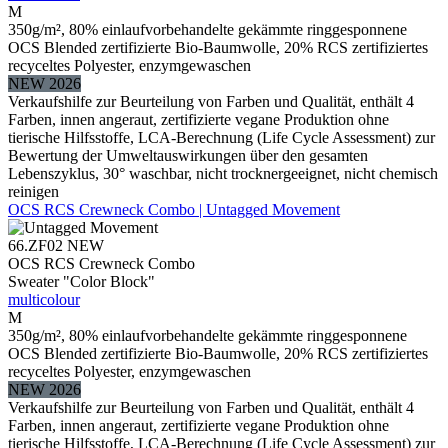
M
350g/m², 80% einlaufvorbehandelte gekämmte ringgesponnene
OCS Blended zertifizierte Bio-Baumwolle, 20% RCS zertifiziertes
recyceltes Polyester, enzymgewaschen
NEW 2026
Verkaufshilfe zur Beurteilung von Farben und Qualität, enthält 4
Farben, innen angeraut, zertifizierte vegane Produktion ohne
tierische Hilfsstoffe, LCA-Berechnung (Life Cycle Assessment) zur
Bewertung der Umweltauswirkungen über den gesamten
Lebenszyklus, 30° waschbar, nicht trocknergeeignet, nicht chemisch
reinigen
OCS RCS Crewneck Combo | Untagged Movement
66.ZF02
NEW
OCS RCS Crewneck Combo
Sweater "Color Block"
multicolour
M
350g/m², 80% einlaufvorbehandelte gekämmte ringgesponnene
OCS Blended zertifizierte Bio-Baumwolle, 20% RCS zertifiziertes
recyceltes Polyester, enzymgewaschen
NEW 2026
Verkaufshilfe zur Beurteilung von Farben und Qualität, enthält 4
Farben, innen angeraut, zertifizierte vegane Produktion ohne
tierische Hilfsstoffe, LCA-Berechnung (Life Cycle Assessment) zur