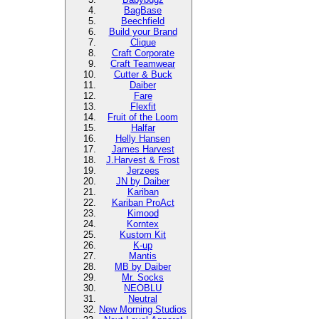
BagBase
Beechfield
Build your Brand
Clique
Craft Corporate
Craft Teamwear
Cutter & Buck
Daiber
Fare
Flexfit
Fruit of the Loom
Halfar
Helly Hansen
James Harvest
J.Harvest & Frost
Jerzees
JN by Daiber
Kariban
Kariban ProAct
Kimood
Korntex
Kustom Kit
K-up
Mantis
MB by Daiber
Mr. Socks
NEOBLU
Neutral
New Morning Studios