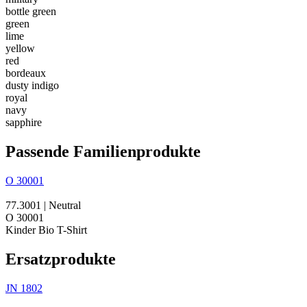
bottle green
green
lime
yellow
red
bordeaux
dusty indigo
royal
navy
sapphire
Passende Familienprodukte
O 30001
77.3001 | Neutral
O 30001
Kinder Bio T-Shirt
Ersatzprodukte
JN 1802