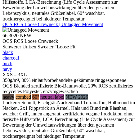
Hilfsstoffe, LCA-Berechnung (Life Cycle Assessment) zur
Bewertung der Umweltauswirkungen über den gesamten
Lebenszyklus, neutrales Größenlabel, 60° waschbar,
trocknergeeignet bei niedriger Temperatur
OCS RCS Loose Crewneck | Untagged Movement
66.3020
NEW
OCS RCS Loose Crewneck
Schwerer Unisex Sweater "Loose Fit"
black
charcoal
birch
navy
XXS – 3XL
350g/m², 80% einlaufvorbehandelte gekämmte ringgesponnene
OCS Blended zertifizierte Bio-Baumwolle, 20% RCS zertifiziertes
recyceltes Polyester, enzymgewaschen
heavy
combed
60°
neutral label
NEW 2026
Lockerer Schnitt, Fischgrät-Nackenband Ton-in-Ton, Halbmond im
Nacken, 2x1 Rippstrick an Ärmel, Hals und Bund mit Elasthan,
weicher Griff, innen angeraut, zertifizierte vegane Produktion ohne
tierische Hilfsstoffe, LCA-Berechnung (Life Cycle Assessment) zur
Bewertung der Umweltauswirkungen über den gesamten
Lebenszyklus, neutrales Größenlabel, 60° waschbar,
trocknergeeignet bei niedriger Temperatur