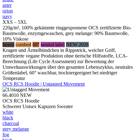
aster
orion
navy
XXS – 5XL
220g/m², 100% gekämmte ringgesponnene OCS zertifizierte Bio-
Baumwolle, enzymgewaschen, grey melange: 90% Baumwolle,
10% Viskose
heavy
combed
60°
neutral label
NEW 2026
Kragen und Ärmelbündchen in Rippstrick, weicher Griff,
zertifizierte vegane Produktion ohne tierische Hilfsstoffe, LCA-
Berechnung (Life Cycle Assessment) zur Bewertung der
Umweltauswirkungen über den gesamten Lebenszyklus, neutrales
Größenlabel, 60° waschbar, trocknergeeignet bei niedriger
Temperatur
OCS RCS Hoodie | Untagged Movement
66.4010
NEW
OCS RCS Hoodie
Schwerer Unisex Kapuzen Sweater
white
black
charcoal
grey melange
fog