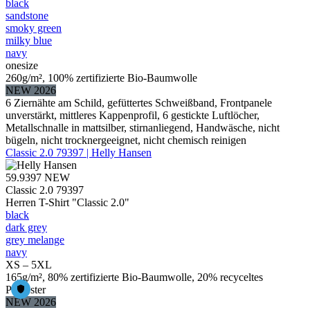
black
sandstone
smoky green
milky blue
navy
onesize
260g/m², 100% zertifizierte Bio-Baumwolle
NEW 2026
6 Ziernähte am Schild, gefüttertes Schweißband, Frontpanele
unverstärkt, mittleres Kappenprofil, 6 gestickte Luftlöcher,
Metallschnalle in mattsilber, stirnanliegend, Handwäsche, nicht
bügeln, nicht trocknergeeignet, nicht chemisch reinigen
Classic 2.0 79397 | Helly Hansen
59.9397
NEW
Classic 2.0 79397
Herren T-Shirt "Classic 2.0"
black
dark grey
grey melange
navy
XS – 5XL
165g/m², 80% zertifizierte Bio-Baumwolle, 20% recyceltes
Polyester
NEW 2026