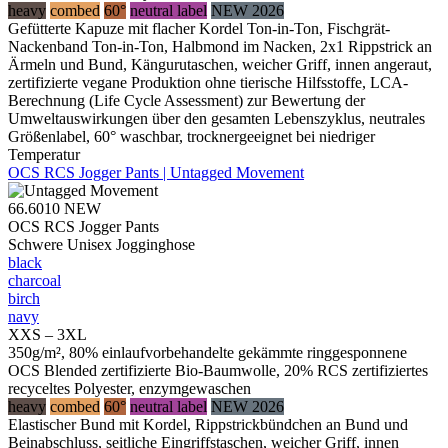
heavy
combed
60°
neutral label
NEW 2026
Gefütterte Kapuze mit flacher Kordel Ton-in-Ton, Fischgrät-
Nackenband Ton-in-Ton, Halbmond im Nacken, 2x1 Rippstrick an
Ärmeln und Bund, Kängurutaschen, weicher Griff, innen angeraut,
zertifizierte vegane Produktion ohne tierische Hilfsstoffe, LCA-
Berechnung (Life Cycle Assessment) zur Bewertung der
Umweltauswirkungen über den gesamten Lebenszyklus, neutrales
Größenlabel, 60° waschbar, trocknergeeignet bei niedriger
Temperatur
OCS RCS Jogger Pants | Untagged Movement
66.6010
NEW
OCS RCS Jogger Pants
Schwere Unisex Jogginghose
black
charcoal
birch
navy
XXS – 3XL
350g/m², 80% einlaufvorbehandelte gekämmte ringgesponnene
OCS Blended zertifizierte Bio-Baumwolle, 20% RCS zertifiziertes
recyceltes Polyester, enzymgewaschen
heavy
combed
60°
neutral label
NEW 2026
Elastischer Bund mit Kordel, Rippstrickbündchen an Bund und
Beinabschluss, seitliche Eingriffstaschen, weicher Griff, innen