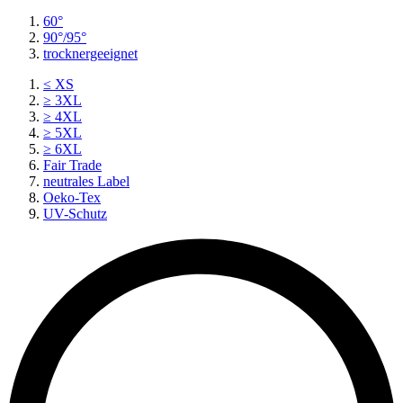
60°
90°/95°
trocknergeeignet
≤ XS
≥ 3XL
≥ 4XL
≥ 5XL
≥ 6XL
Fair Trade
neutrales Label
Oeko-Tex
UV-Schutz