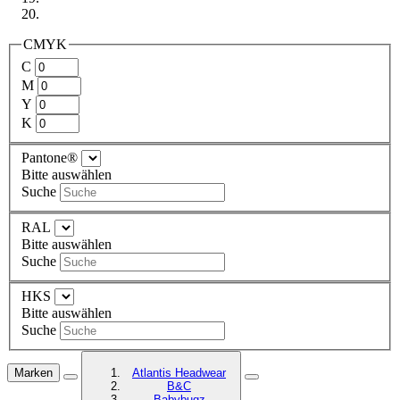
CMYK
C
M
Y
K
Pantone®
Bitte auswählen
Suche
RAL
Bitte auswählen
Suche
HKS
Bitte auswählen
Suche
Marken
Atlantis Headwear
B&C
Babybugz