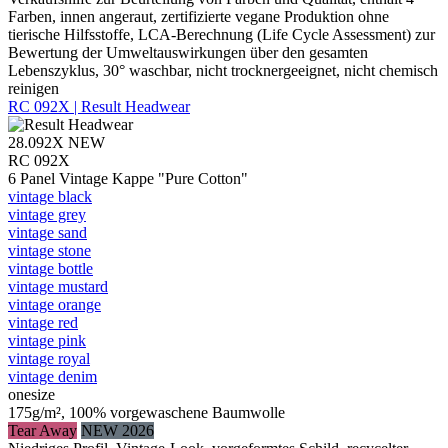
Farben, innen angeraut, zertifizierte vegane Produktion ohne
tierische Hilfsstoffe, LCA-Berechnung (Life Cycle Assessment) zur
Bewertung der Umweltauswirkungen über den gesamten
Lebenszyklus, 30° waschbar, nicht trocknergeeignet, nicht chemisch
reinigen
RC 092X | Result Headwear
28.092X
NEW
RC 092X
6 Panel Vintage Kappe "Pure Cotton"
vintage black
vintage grey
vintage sand
vintage stone
vintage bottle
vintage mustard
vintage orange
vintage red
vintage pink
vintage royal
vintage denim
onesize
175g/m², 100% vorgewaschene Baumwolle
Tear Away
NEW 2026