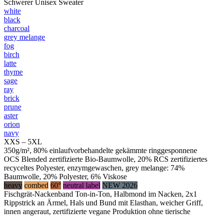
Schwerer Unisex Sweater
white
black
charcoal
grey melange
fog
birch
latte
thyme
sage
ray
brick
prune
aster
orion
navy
XXS – 5XL
350g/m², 80% einlaufvorbehandelte gekämmte ringgesponnene
OCS Blended zertifizierte Bio-Baumwolle, 20% RCS zertifiziertes
recyceltes Polyester, enzymgewaschen, grey melange: 74%
Baumwolle, 20% Polyester, 6% Viskose
heavy
combed
60°
neutral label
NEW 2026
Fischgrät-Nackenband Ton-in-Ton, Halbmond im Nacken, 2x1
Rippstrick an Ärmel, Hals und Bund mit Elasthan, weicher Griff,
innen angeraut, zertifizierte vegane Produktion ohne tierische