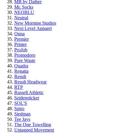
MB by Daiber
Mr. Socks
NEOBLU
Neutral
New Morning Studios
Next Level
Apparel
Onna
Premier
Printer
ProJob
Promodoro
Pure Waste
Quadra
Regatta
Result
Result Headwear
RTP
Russell Athletic
Seidensticker
SOL'S
Spiro
Stedman
Tee Jays
The One Towelling
Untagged Movement