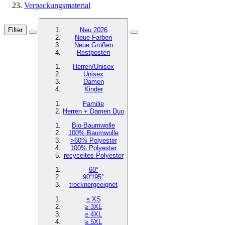
Verpackungsmaterial
Filter
Neu 2026
Neue Farben
Neue Größen
Restposten
Herren/Unisex
Unisex
Damen
Kinder
Familie
Herren + Damen Duo
Bio-Baumwolle
100% Baumwolle
>60% Polyester
100% Polyester
recyceltes
Polyester
60°
90°/95°
trocknergeeignet
≤ XS
≥ 3XL
≥ 4XL
≥ 5XL