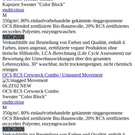
Kapuzen Sweater "Color Block"
multicolour
M
350g/m², 80% einlaufvorbehandelte gekämmte ringgesponnene
OCS Blended zertifizierte Bio-Baumwolle, 20% RCS zertifiziertes
recyceltes Polyester, enzymgewaschen
NEW 2026
Verkaufshilfe zur Beurteilung von Farben und Qualität, enthält 4
Farben, innen angeraut, zertifizierte vegane Produktion ohne
tierische Hilfsstoffe, LCA-Berechnung (Life Cycle Assessment) zur
Bewertung der Umweltauswirkungen über den gesamten
Lebenszyklus, 30° waschbar, nicht trocknergeeignet, nicht chemisch
reinigen
OCS RCS Crewneck Combo | Untagged Movement
66.ZF02
NEW
OCS RCS Crewneck Combo
Sweater "Color Block"
multicolour
M
350g/m², 80% einlaufvorbehandelte gekämmte ringgesponnene
OCS Blended zertifizierte Bio-Baumwolle, 20% RCS zertifiziertes
recyceltes Polyester, enzymgewaschen
NEW 2026
Verkaufshilfe zur Beurteilung von Farben und Qualität, enthält 4