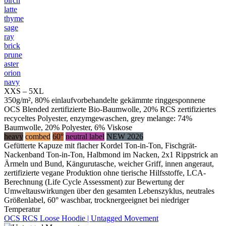
birch
latte
thyme
sage
ray
brick
prune
aster
orion
navy
XXS – 5XL
350g/m², 80% einlaufvorbehandelte gekämmte ringgesponnene
OCS Blended zertifizierte Bio-Baumwolle, 20% RCS zertifiziertes
recyceltes Polyester, enzymgewaschen, grey melange: 74%
Baumwolle, 20% Polyester, 6% Viskose
heavy
combed
60°
neutral label
NEW 2026
Gefütterte Kapuze mit flacher Kordel Ton-in-Ton, Fischgrät-
Nackenband Ton-in-Ton, Halbmond im Nacken, 2x1 Rippstrick an
Ärmeln und Bund, Kängurutasche, weicher Griff, innen angeraut,
zertifizierte vegane Produktion ohne tierische Hilfsstoffe, LCA-
Berechnung (Life Cycle Assessment) zur Bewertung der
Umweltauswirkungen über den gesamten Lebenszyklus, neutrales
Größenlabel, 60° waschbar, trocknergeeignet bei niedriger
Temperatur
OCS RCS Loose Hoodie | Untagged Movement