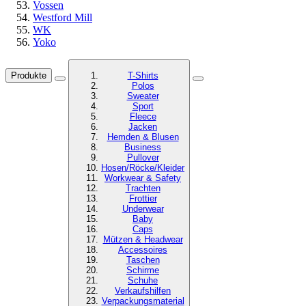
Vossen
Westford Mill
WK
Yoko
Produkte
T-Shirts
Polos
Sweater
Sport
Fleece
Jacken
Hemden & Blusen
Business
Pullover
Hosen/Röcke/Kleider
Workwear & Safety
Trachten
Frottier
Underwear
Baby
Caps
Mützen & Headwear
Accessoires
Taschen
Schirme
Schuhe
Verkaufshilfen
Verpackungsmaterial