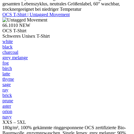
gesamten Lebenszyklus, neutrales Größenlabel, 60° waschbar,
trocknergeeignet bei niedriger Temperatur
OCS T-Shirt | Untagged Movement
66.1010
NEW
OCS T-Shirt
Schweres Unisex T-Shirt
white
black
charcoal
grey melange
fog
birch
latte
thyme
sage
ray
brick
prune
aster
orion
navy
XXS – 5XL
180g/m², 100% gekämmte ringgesponnene OCS zertifizierte Bio-
Baumwolle, enzymgewaschen, Single Jersey, grey melange: 90%