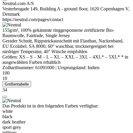
Neutral.com A/S
Vesterbrogade 149, Building A - ground floor, 1620 Copenhagen V,
Denmark
https://neutral.com/pages/contact
155g/m², 100%
gekämmte
ringgesponnene
zertifizierte
Bio-
Baumwolle
,
Fairtrade
,
Single Jersey
Gerader Schnitt, Rippstrickausschnitt mit
Elasthan
,
Nackenband
,
EU Ecolabel, SA 8000, 60° waschbar, trocknergeeignet bei
niedriger Temperatur, 40° Wäsche empfohlen
Größen:
XS
–
S
–
M
–
L
–
XL
–
XXL
–
3XL
–
4XL*
–
5XL*
* in
ausgewählten Farben erhältlich
Zolltarifnummer:
61091000
|
Ursprungsland:
Indien
100
10
Größentabelle
34
Das Produkt ist in den folgenden Farben verfügbar:
white
black
dark heather
sport grey
military