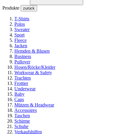
Produkte
zurück
T-Shirts
Polos
Sweater
Sport
Fleece
Jacken
Hemden & Blusen
Business
Pullover
Hosen/Röcke/Kleider
Workwear & Safety
Trachten
Frottier
Underwear
Baby
Caps
Mützen & Headwear
Accessoires
Taschen
Schirme
Schuhe
Verkaufshilfen