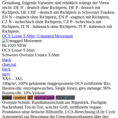
Gestaltung, folgende Varianten sind erhältlich solange der Vorrat
reicht: DE N - deutsch ohne Richtpreis, DE P - deutsch mit
Richtpreis, DE CHF - deutsch mit Richtpreis in Schweizer Franken,
EN N - englisch ohne Richtpreis, EN P - englisch mit Richtpreis,
CZ N - tschechisch ohne Richtpreis, CZ P - tschechisch mit
Richtpreis, IT N - italienisch ohne Richtpreis, IT P - italienisch mit
Richtpreis
OCS Loose T-Shirt | Untagged Movement
66.1020
NEW
OCS Loose T-Shirt
Schweres Oversize Unisex T-Shirt
black
charcoal
birch
navy
XXS – 3XL
180g/m², 100% gekämmte ringgesponnene OCS zertifizierte Bio-
Baumwolle, enzymgewaschen, Single Jersey, grey melange: 90%
Baumwolle, 10% Viskose
heavy
combed
60°
neutral label
NEW 2026
Oversize Schnitt, Rundhalsausschnitt aus Rippstrick, Fischgrät-
Nackenband Ton-in-Ton, weicher Griff, zertifizierte vegane
Produktion ohne tierische Hilfsstoffe, LCA-Berechnung (Life Cycle
Assessment) zur Bewertung der Umweltauswirkungen über den