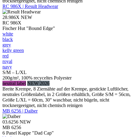
trocknergeeignet, nicht chemisch reinigen
RC 986X | Result Headwear
28.986X
NEW
RC 986X
Fischer Hut "Bound Edge"
white
black
grey
kelly green
red
royal
navy
S/M – L/XL
200g/m², 100% recyceltes Polyester
neutral label
NEW 2026
Breite Krempe, 8 Ziernähte auf der Krempe, gestickte Luftlöcher,
neutrales Größenlabel, in 2 Größen erhältlich, Größe S/M = 56cm,
Größe L/XL = 60cm, 30° waschbar, nicht bügeln, nicht
trocknergeeignet, nicht chemisch reinigen
MB 6256 | Daiber
03.6256
NEW
MB 6256
6 Panel Kappe "Dad Cap"