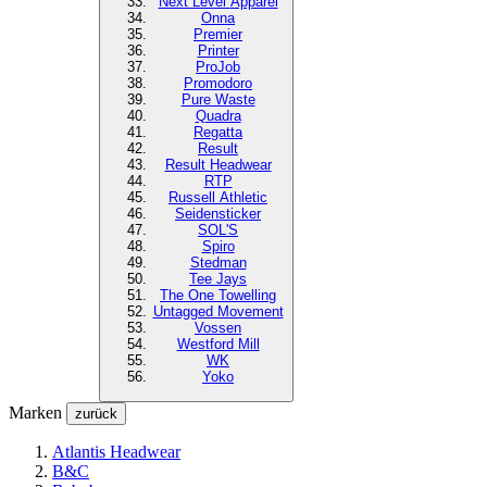
Next Level
Apparel
Onna
Premier
Printer
ProJob
Promodoro
Pure Waste
Quadra
Regatta
Result
Result Headwear
RTP
Russell Athletic
Seidensticker
SOL'S
Spiro
Stedman
Tee Jays
The One Towelling
Untagged Movement
Vossen
Westford Mill
WK
Yoko
Marken
zurück
Atlantis Headwear
B&C