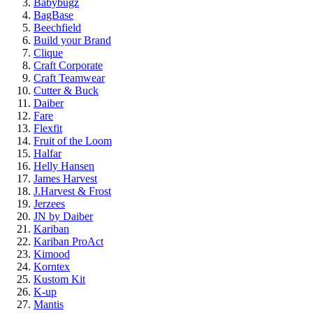
Babybugz
BagBase
Beechfield
Build your Brand
Clique
Craft Corporate
Craft Teamwear
Cutter & Buck
Daiber
Fare
Flexfit
Fruit of the Loom
Halfar
Helly Hansen
James Harvest
J.Harvest & Frost
Jerzees
JN by Daiber
Kariban
Kariban ProAct
Kimood
Korntex
Kustom Kit
K-up
Mantis