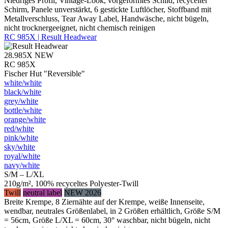
Niedriges Profil, Vintage-Look, vorgeformtes Schild, recycelter
Schirm, Panele unverstärkt, 6 gestickte Luftlöcher, Stoffband mit
Metallverschluss, Tear Away Label, Handwäsche, nicht bügeln,
nicht trocknergeeignet, nicht chemisch reinigen
RC 985X | Result Headwear
28.985X
NEW
RC 985X
Fischer Hut "Reversible"
white/​white
black/​white
grey/​white
bottle/​white
orange/​white
red/​white
pink/​white
sky/​white
royal/​white
navy/​white
S/M – L/XL
210g/m², 100% recyceltes Polyester-Twill
Twill
neutral label
NEW 2026
Breite Krempe, 8 Ziernähte auf der Krempe, weiße Innenseite,
wendbar, neutrales Größenlabel, in 2 Größen erhältlich, Größe S/M
= 56cm, Größe L/XL = 60cm, 30° waschbar, nicht bügeln, nicht