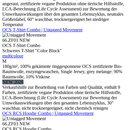
angeraut, zertifizierte vegane Produktion ohne tierische Hilfsstoffe,
LCA-Berechnung (Life Cycle Assessment) zur Bewertung der
Umweltauswirkungen über den gesamten Lebenszyklus, neutrales
Größenlabel, 60° waschbar, trocknergeeignet bei niedriger
Temperatur
OCS T-Shirt Combo | Untagged Movement
66.ZF01
NEW
OCS T-Shirt Combo
Schweres T-Shirt "Color Block"
multicolour
M
180g/m², 100% gekämmte ringgesponnene OCS zertifizierte Bio-
Baumwolle, enzymgewaschen, Single Jersey, grey melange: 90%
Baumwolle, 10% Viskose
NEW 2026
Verkaufshilfe zur Beurteilung von Farben und Qualität, enthält 9
Farben, zertifizierte vegane Produktion ohne tierische Hilfsstoffe,
LCA-Berechnung (Life Cycle Assessment) zur Bewertung der
Umweltauswirkungen über den gesamten Lebenszyklus, 30°
waschbar, nicht trocknergeeignet, nicht chemisch reinigen
OCS RCS Hoodie Combo | Untagged Movement
66.ZF03
NEW
OCS RCS Hoodie Combo