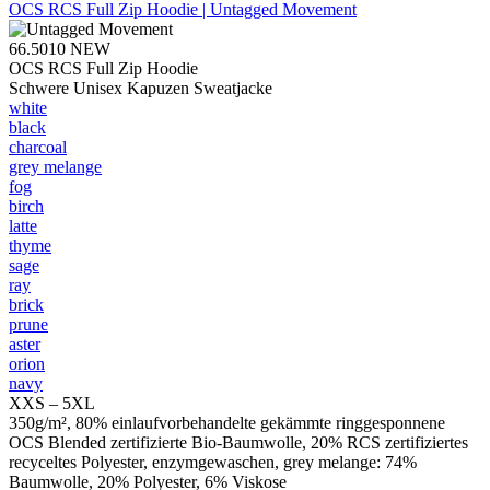
OCS RCS Full Zip Hoodie | Untagged Movement
66.5010
NEW
OCS RCS Full Zip Hoodie
Schwere Unisex Kapuzen Sweatjacke
white
black
charcoal
grey melange
fog
birch
latte
thyme
sage
ray
brick
prune
aster
orion
navy
XXS – 5XL
350g/m², 80% einlaufvorbehandelte gekämmte ringgesponnene
OCS Blended zertifizierte Bio-Baumwolle, 20% RCS zertifiziertes
recyceltes Polyester, enzymgewaschen, grey melange: 74%
Baumwolle, 20% Polyester, 6% Viskose