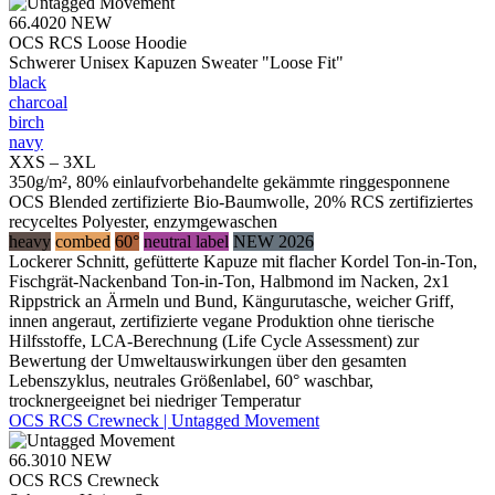
66.4020
NEW
OCS RCS Loose Hoodie
Schwerer Unisex Kapuzen Sweater "Loose Fit"
black
charcoal
birch
navy
XXS – 3XL
350g/m², 80% einlaufvorbehandelte gekämmte ringgesponnene
OCS Blended zertifizierte Bio-Baumwolle, 20% RCS zertifiziertes
recyceltes Polyester, enzymgewaschen
heavy
combed
60°
neutral label
NEW 2026
Lockerer Schnitt, gefütterte Kapuze mit flacher Kordel Ton-in-Ton,
Fischgrät-Nackenband Ton-in-Ton, Halbmond im Nacken, 2x1
Rippstrick an Ärmeln und Bund, Kängurutasche, weicher Griff,
innen angeraut, zertifizierte vegane Produktion ohne tierische
Hilfsstoffe, LCA-Berechnung (Life Cycle Assessment) zur
Bewertung der Umweltauswirkungen über den gesamten
Lebenszyklus, neutrales Größenlabel, 60° waschbar,
trocknergeeignet bei niedriger Temperatur
OCS RCS Crewneck | Untagged Movement
66.3010
NEW
OCS RCS Crewneck