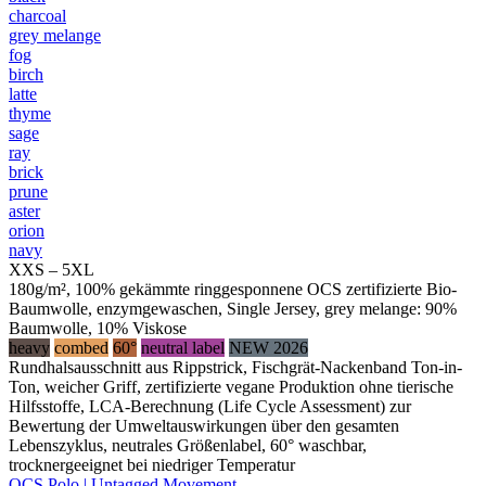
charcoal
grey melange
fog
birch
latte
thyme
sage
ray
brick
prune
aster
orion
navy
XXS – 5XL
180g/m², 100% gekämmte ringgesponnene OCS zertifizierte Bio-
Baumwolle, enzymgewaschen, Single Jersey, grey melange: 90%
Baumwolle, 10% Viskose
heavy
combed
60°
neutral label
NEW 2026
Rundhalsausschnitt aus Rippstrick, Fischgrät-Nackenband Ton-in-
Ton, weicher Griff, zertifizierte vegane Produktion ohne tierische
Hilfsstoffe, LCA-Berechnung (Life Cycle Assessment) zur
Bewertung der Umweltauswirkungen über den gesamten
Lebenszyklus, neutrales Größenlabel, 60° waschbar,
trocknergeeignet bei niedriger Temperatur
OCS Polo | Untagged Movement