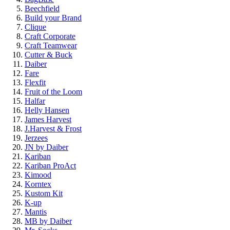
Beechfield
Build your Brand
Clique
Craft Corporate
Craft Teamwear
Cutter & Buck
Daiber
Fare
Flexfit
Fruit of the Loom
Halfar
Helly Hansen
James Harvest
J.Harvest & Frost
Jerzees
JN by Daiber
Kariban
Kariban ProAct
Kimood
Korntex
Kustom Kit
K-up
Mantis
MB by Daiber