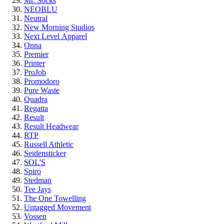
Mr. Socks
NEOBLU
Neutral
New Morning Studios
Next Level
Apparel
Onna
Premier
Printer
ProJob
Promodoro
Pure Waste
Quadra
Regatta
Result
Result Headwear
RTP
Russell Athletic
Seidensticker
SOL'S
Spiro
Stedman
Tee Jays
The One Towelling
Untagged Movement
Vossen