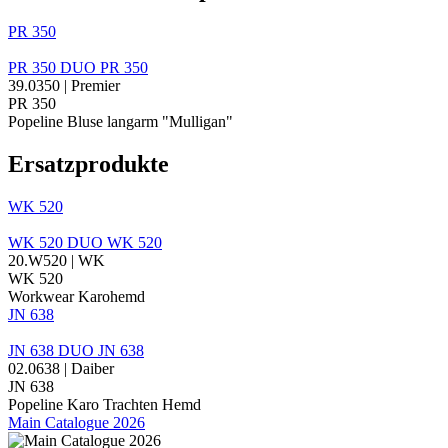
PR 350
PR 350
DUO
PR 350
39.0350 | Premier
PR 350
Popeline
Bluse langarm "Mulligan"
Ersatzprodukte
WK 520
WK 520
DUO
WK 520
20.W520 | WK
WK 520
Workwear Karohemd
JN 638
JN 638
DUO
JN 638
02.0638 | Daiber
JN 638
Popeline
Karo Trachten Hemd
Main Catalogue 2026