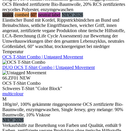
OCS Blended zertifizierte Bio-Baumwolle, 20% RCS zertifiziertes
recyceltes Polyester, enzymgewaschen
heavy
combed
60°
neutral label
NEW 2026
Elastischer Bund mit Kordel, Rippstrickbündchen an Bund und
Beinabschluss, seitliche Eingriffstaschen, weicher Griff, innen
angeraut, zertifizierte vegane Produktion ohne tierische Hilfsstoffe,
LCA-Berechnung (Life Cycle Assessment) zur Bewertung der
Umweltauswirkungen über den gesamten Lebenszyklus, neutrales
Größenlabel, 60° waschbar, trocknergeeignet bei niedriger
Temperatur
OCS T-Shirt Combo | Untagged Movement
DUO
OCS T-Shirt Combo | Untagged Movement
66.ZF01
NEW
OCS T-Shirt Combo
Schweres T-Shirt "Color Block"
multicolour
M
180g/m², 100% gekämmte ringgesponnene OCS zertifizierte Bio-
Baumwolle, enzymgewaschen, Single Jersey, grey melange: 90%
Baumwolle, 10% Viskose
NEW 2026
Verkaufshilfe zur Beurteilung von Farben und Qualität, enthält 9
Farben, zertifizierte vegane Produktion ohne tierische Hilfsstoffe,