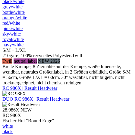
black/​white
grey/​white
bottle/​white
orange/​white
red/​white
pink/​white
sky/​white
royal/​white
navy/​white
S/M – L/XL
210g/m², 100% recyceltes Polyester-Twill
Twill
neutral label
NEW 2026
Breite Krempe, 8 Ziernähte auf der Krempe, weiße Innenseite,
wendbar, neutrales Größenlabel, in 2 Größen erhältlich, Größe S/M
= 56cm, Größe L/XL = 60cm, 30° waschbar, nicht bügeln, nicht
trocknergeeignet, nicht chemisch reinigen
RC 986X | Result Headwear
DUO
RC 986X | Result Headwear
28.986X
NEW
RC 986X
Fischer Hut "Bound Edge"
white
black