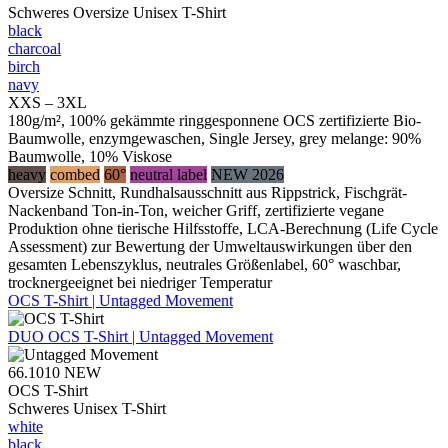
Schweres Oversize Unisex T-Shirt
black
charcoal
birch
navy
XXS – 3XL
180g/m², 100% gekämmte ringgesponnene OCS zertifizierte Bio-
Baumwolle, enzymgewaschen, Single Jersey, grey melange: 90%
Baumwolle, 10% Viskose
heavy
combed
60°
neutral label
NEW 2026
Oversize Schnitt, Rundhalsausschnitt aus Rippstrick, Fischgrät-
Nackenband Ton-in-Ton, weicher Griff, zertifizierte vegane
Produktion ohne tierische Hilfsstoffe, LCA-Berechnung (Life Cycle
Assessment) zur Bewertung der Umweltauswirkungen über den
gesamten Lebenszyklus, neutrales Größenlabel, 60° waschbar,
trocknergeeignet bei niedriger Temperatur
OCS T-Shirt | Untagged Movement
DUO
OCS T-Shirt | Untagged Movement
66.1010
NEW
OCS T-Shirt
Schweres Unisex T-Shirt
white
black