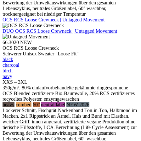
Bewertung der Umweltauswirkungen über den gesamten
Lebenszyklus, neutrales Größenlabel, 60° waschbar,
trocknergeeignet bei niedriger Temperatur
OCS RCS Loose Crewneck | Untagged Movement
DUO
OCS RCS Loose Crewneck | Untagged Movement
66.3020
NEW
OCS RCS Loose Crewneck
Schwerer Unisex Sweater "Loose Fit"
black
charcoal
birch
navy
XXS – 3XL
350g/m², 80% einlaufvorbehandelte gekämmte ringgesponnene
OCS Blended zertifizierte Bio-Baumwolle, 20% RCS zertifiziertes
recyceltes Polyester, enzymgewaschen
heavy
combed
60°
neutral label
NEW 2026
Lockerer Schnitt, Fischgrät-Nackenband Ton-in-Ton, Halbmond im
Nacken, 2x1 Rippstrick an Ärmel, Hals und Bund mit Elasthan,
weicher Griff, innen angeraut, zertifizierte vegane Produktion ohne
tierische Hilfsstoffe, LCA-Berechnung (Life Cycle Assessment) zur
Bewertung der Umweltauswirkungen über den gesamten
Lebenszyklus, neutrales Größenlabel, 60° waschbar,