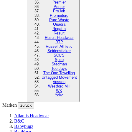
Premier
Printer
ProJob
Promodoro
Pure Waste
Quadra
Regatta
Result
Result Headwear
RTP
Russell Athletic
Seidensticker
SOL'S
Spiro
Stedman
Tee Jays
The One Towelling
Untagged Movement
Vossen
Westford Mill
WK
Yoko
Marken
zurück
Atlantis Headwear
B&C
Babybugz
BagBase