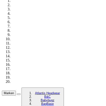
Marken
Atlantis Headwear
B&C
Babybugz
BagBase