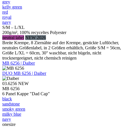
grey
kelly green
red
royal
navy
S/M – L/XL
200g/m², 100% recyceltes Polyester
neutral label
NEW 2026
Breite Krempe, 8 Ziernähte auf der Krempe, gestickte Luftlöcher,
neutrales Größenlabel, in 2 Größen erhältlich, Größe S/M = 56cm,
Größe L/XL = 60cm, 30° waschbar, nicht bügeln, nicht
trocknergeeignet, nicht chemisch reinigen
MB 6256 | Daiber
DUO
MB 6256 | Daiber
03.6256
NEW
MB 6256
6 Panel Kappe "Dad Cap"
black
sandstone
smoky green
milky blue
navy
onesize