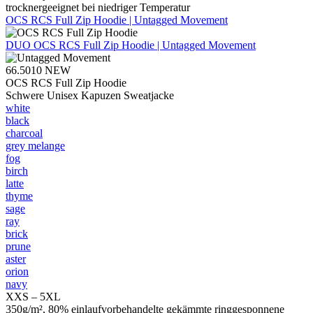
trocknergeeignet bei niedriger Temperatur
OCS RCS Full Zip Hoodie | Untagged Movement
DUO
OCS RCS Full Zip Hoodie | Untagged Movement
66.5010
NEW
OCS RCS Full Zip Hoodie
Schwere Unisex Kapuzen Sweatjacke
white
black
charcoal
grey melange
fog
birch
latte
thyme
sage
ray
brick
prune
aster
orion
navy
XXS – 5XL
350g/m², 80% einlaufvorbehandelte gekämmte ringgesponnene