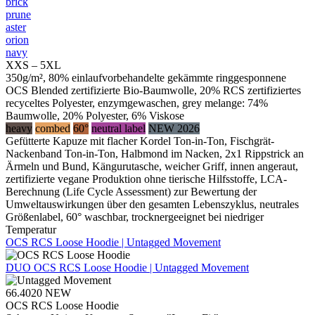
brick
prune
aster
orion
navy
XXS – 5XL
350g/m², 80% einlaufvorbehandelte gekämmte ringgesponnene
OCS Blended zertifizierte Bio-Baumwolle, 20% RCS zertifiziertes
recyceltes Polyester, enzymgewaschen, grey melange: 74%
Baumwolle, 20% Polyester, 6% Viskose
heavy
combed
60°
neutral label
NEW 2026
Gefütterte Kapuze mit flacher Kordel Ton-in-Ton, Fischgrät-
Nackenband Ton-in-Ton, Halbmond im Nacken, 2x1 Rippstrick an
Ärmeln und Bund, Kängurutasche, weicher Griff, innen angeraut,
zertifizierte vegane Produktion ohne tierische Hilfsstoffe, LCA-
Berechnung (Life Cycle Assessment) zur Bewertung der
Umweltauswirkungen über den gesamten Lebenszyklus, neutrales
Größenlabel, 60° waschbar, trocknergeeignet bei niedriger
Temperatur
OCS RCS Loose Hoodie | Untagged Movement
DUO
OCS RCS Loose Hoodie | Untagged Movement
66.4020
NEW
OCS RCS Loose Hoodie