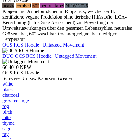
10% Viskose
heavy
combed
60°
neutral label
NEW 2026
Kragen und Ärmelbündchen in Rippstrick, weicher Griff,
zertifizierte vegane Produktion ohne tierische Hilfsstoffe, LCA-
Berechnung (Life Cycle Assessment) zur Bewertung der
Umweltauswirkungen über den gesamten Lebenszyklus, neutrales
Größenlabel, 60° waschbar, trocknergeeignet bei niedriger
Temperatur
OCS RCS Hoodie | Untagged Movement
DUO
OCS RCS Hoodie | Untagged Movement
66.4010
NEW
OCS RCS Hoodie
Schwerer Unisex Kapuzen Sweater
white
black
charcoal
grey melange
fog
birch
latte
thyme
sage
ray