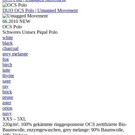
DUO
OCS Polo | Untagged Movement
66.2010
NEW
OCS Polo
Schweres Unisex Piqué Polo
white
black
charcoal
grey melange
fog
birch
latte
thyme
sage
ray
brick
prune
aster
orion
navy
XXS – 5XL
220g/m², 100% gekämmte ringgesponnene OCS zertifizierte Bio-
Baumwolle, enzymgewaschen, grey melange: 90% Baumwolle,