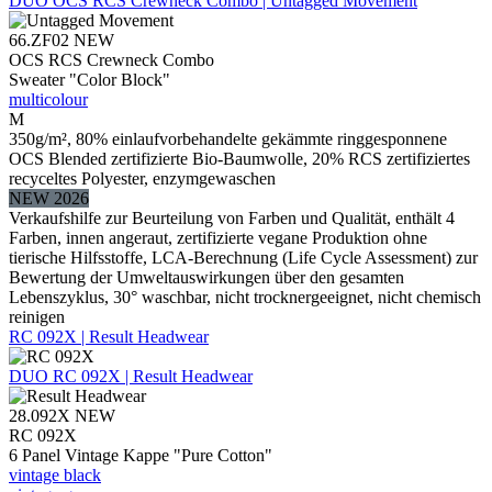
DUO
OCS RCS Crewneck Combo | Untagged Movement
66.ZF02
NEW
OCS RCS Crewneck Combo
Sweater "Color Block"
multicolour
M
350g/m², 80% einlaufvorbehandelte gekämmte ringgesponnene
OCS Blended zertifizierte Bio-Baumwolle, 20% RCS zertifiziertes
recyceltes Polyester, enzymgewaschen
NEW 2026
Verkaufshilfe zur Beurteilung von Farben und Qualität, enthält 4
Farben, innen angeraut, zertifizierte vegane Produktion ohne
tierische Hilfsstoffe, LCA-Berechnung (Life Cycle Assessment) zur
Bewertung der Umweltauswirkungen über den gesamten
Lebenszyklus, 30° waschbar, nicht trocknergeeignet, nicht chemisch
reinigen
RC 092X | Result Headwear
DUO
RC 092X | Result Headwear
28.092X
NEW
RC 092X
6 Panel Vintage Kappe "Pure Cotton"
vintage black