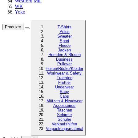
Westford Mill
WK
Yoko
Produkte
T-Shirts
Polos
Sweater
Sport
Fleece
Jacken
Hemden & Blusen
Business
Pullover
Hosen/Röcke/Kleider
Workwear & Safety
Trachten
Frottier
Underwear
Baby
Caps
Mützen & Headwear
Accessoires
Taschen
Schirme
Schuhe
Verkaufshilfen
Verpackungsmaterial