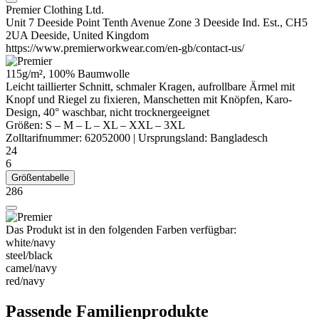
Premier Clothing Ltd.
Unit 7 Deeside Point Tenth Avenue Zone 3 Deeside Ind. Est., CH5
2UA Deeside, United Kingdom
https://www.premierworkwear.com/en-gb/contact-us/
115g/m², 100% Baumwolle
Leicht taillierter Schnitt, schmaler Kragen, aufrollbare Ärmel mit
Knopf und Riegel zu fixieren, Manschetten mit Knöpfen, Karo-
Design, 40° waschbar, nicht trocknergeeignet
Größen:
S
–
M
–
L
–
XL
–
XXL
–
3XL
Zolltarifnummer:
62052000
|
Ursprungsland:
Bangladesch
24
6
Größentabelle
286
Das Produkt ist in den folgenden Farben verfügbar:
white/​navy
steel/​black
camel/​navy
red/​navy
Passende Familienprodukte