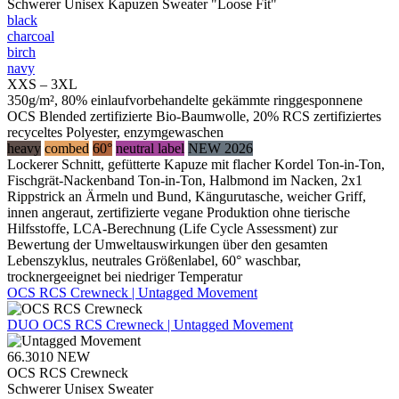
Schwerer Unisex Kapuzen Sweater "Loose Fit"
black
charcoal
birch
navy
XXS – 3XL
350g/m², 80% einlaufvorbehandelte gekämmte ringgesponnene
OCS Blended zertifizierte Bio-Baumwolle, 20% RCS zertifiziertes
recyceltes Polyester, enzymgewaschen
heavy
combed
60°
neutral label
NEW 2026
Lockerer Schnitt, gefütterte Kapuze mit flacher Kordel Ton-in-Ton,
Fischgrät-Nackenband Ton-in-Ton, Halbmond im Nacken, 2x1
Rippstrick an Ärmeln und Bund, Kängurutasche, weicher Griff,
innen angeraut, zertifizierte vegane Produktion ohne tierische
Hilfsstoffe, LCA-Berechnung (Life Cycle Assessment) zur
Bewertung der Umweltauswirkungen über den gesamten
Lebenszyklus, neutrales Größenlabel, 60° waschbar,
trocknergeeignet bei niedriger Temperatur
OCS RCS Crewneck | Untagged Movement
DUO
OCS RCS Crewneck | Untagged Movement
66.3010
NEW
OCS RCS Crewneck
Schwerer Unisex Sweater