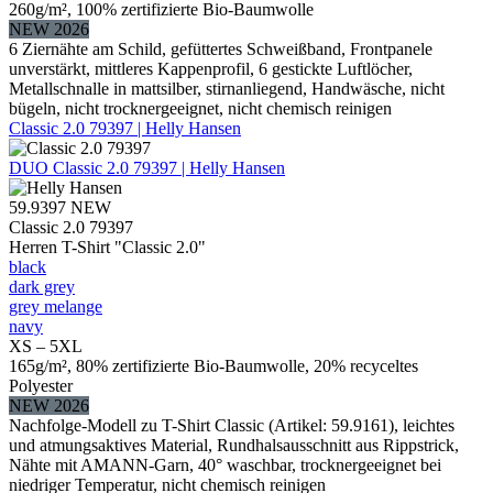
260g/m², 100% zertifizierte Bio-Baumwolle
NEW 2026
6 Ziernähte am Schild, gefüttertes Schweißband, Frontpanele
unverstärkt, mittleres Kappenprofil, 6 gestickte Luftlöcher,
Metallschnalle in mattsilber, stirnanliegend, Handwäsche, nicht
bügeln, nicht trocknergeeignet, nicht chemisch reinigen
Classic 2.0 79397 | Helly Hansen
DUO
Classic 2.0 79397 | Helly Hansen
59.9397
NEW
Classic 2.0 79397
Herren T-Shirt "Classic 2.0"
black
dark grey
grey melange
navy
XS – 5XL
165g/m², 80% zertifizierte Bio-Baumwolle, 20% recyceltes
Polyester
NEW 2026
Nachfolge-Modell zu T-Shirt Classic (Artikel: 59.9161), leichtes
und atmungsaktives Material, Rundhalsausschnitt aus Rippstrick,
Nähte mit AMANN-Garn, 40° waschbar, trocknergeeignet bei
niedriger Temperatur, nicht chemisch reinigen