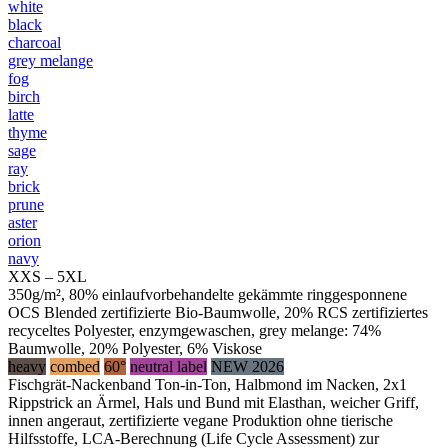
white
black
charcoal
grey melange
fog
birch
latte
thyme
sage
ray
brick
prune
aster
orion
navy
XXS – 5XL
350g/m², 80% einlaufvorbehandelte gekämmte ringgesponnene
OCS Blended zertifizierte Bio-Baumwolle, 20% RCS zertifiziertes
recyceltes Polyester, enzymgewaschen, grey melange: 74%
Baumwolle, 20% Polyester, 6% Viskose
heavy
combed
60°
neutral label
NEW 2026
Fischgrät-Nackenband Ton-in-Ton, Halbmond im Nacken, 2x1
Rippstrick an Ärmel, Hals und Bund mit Elasthan, weicher Griff,
innen angeraut, zertifizierte vegane Produktion ohne tierische
Hilfsstoffe, LCA-Berechnung (Life Cycle Assessment) zur