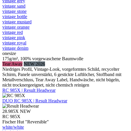
vintage grey
vintage sand
vintage stone
vintage bottle
vintage mustard
vintage orange
vintage red
vintage pink
vintage royal
vintage denim
onesize
175g/m², 100% vorgewaschene Baumwolle
Tear Away
NEW 2026
Niedriges Profil, Vintage-Look, vorgeformtes Schild, recycelter
Schirm, Panele unverstärkt, 6 gestickte Luftlöcher, Stoffband mit
Metallverschluss, Tear Away Label, Handwäsche, nicht bügeln,
nicht trocknergeeignet, nicht chemisch reinigen
RC 985X | Result Headwear
DUO
RC 985X | Result Headwear
28.985X
NEW
RC 985X
Fischer Hut "Reversible"
white/​white