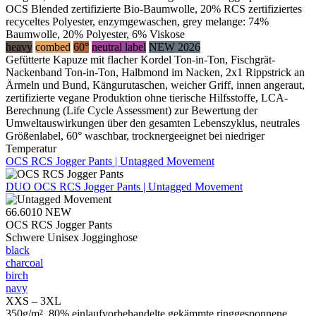
OCS Blended zertifizierte Bio-Baumwolle, 20% RCS zertifiziertes
recyceltes Polyester, enzymgewaschen, grey melange: 74%
Baumwolle, 20% Polyester, 6% Viskose
heavy
combed
60°
neutral label
NEW 2026
Gefütterte Kapuze mit flacher Kordel Ton-in-Ton, Fischgrät-
Nackenband Ton-in-Ton, Halbmond im Nacken, 2x1 Rippstrick an
Ärmeln und Bund, Kängurutaschen, weicher Griff, innen angeraut,
zertifizierte vegane Produktion ohne tierische Hilfsstoffe, LCA-
Berechnung (Life Cycle Assessment) zur Bewertung der
Umweltauswirkungen über den gesamten Lebenszyklus, neutrales
Größenlabel, 60° waschbar, trocknergeeignet bei niedriger
Temperatur
OCS RCS Jogger Pants | Untagged Movement
DUO
OCS RCS Jogger Pants | Untagged Movement
66.6010
NEW
OCS RCS Jogger Pants
Schwere Unisex Jogginghose
black
charcoal
birch
navy
XXS – 3XL
350g/m², 80% einlaufvorbehandelte gekämmte ringgesponnene