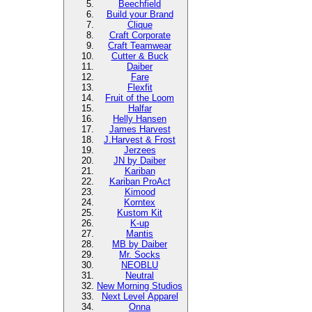
Beechfield
Build your Brand
Clique
Craft Corporate
Craft Teamwear
Cutter & Buck
Daiber
Fare
Flexfit
Fruit of the Loom
Halfar
Helly Hansen
James Harvest
J.Harvest & Frost
Jerzees
JN by Daiber
Kariban
Kariban ProAct
Kimood
Korntex
Kustom Kit
K-up
Mantis
MB by Daiber
Mr. Socks
NEOBLU
Neutral
New Morning Studios
Next Level
Apparel
Onna