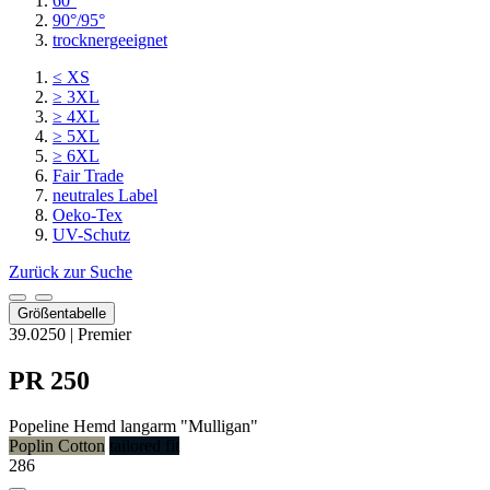
60°
90°/95°
trocknergeeignet
≤ XS
≥ 3XL
≥ 4XL
≥ 5XL
≥ 6XL
Fair Trade
neutrales Label
Oeko-Tex
UV-Schutz
Zurück zur Suche
Größentabelle
39.0250 | Premier
PR 250
Popeline
Hemd langarm "Mulligan"
Poplin Cotton
tailored fit
286