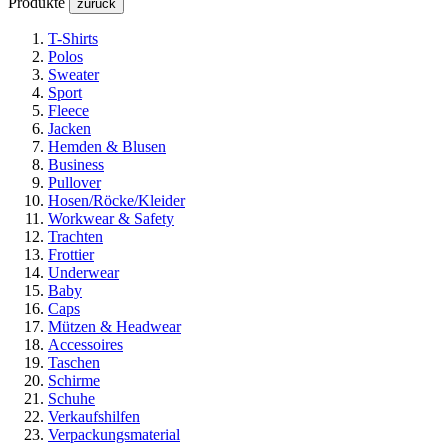
Produkte
zurück
T-Shirts
Polos
Sweater
Sport
Fleece
Jacken
Hemden & Blusen
Business
Pullover
Hosen/Röcke/Kleider
Workwear & Safety
Trachten
Frottier
Underwear
Baby
Caps
Mützen & Headwear
Accessoires
Taschen
Schirme
Schuhe
Verkaufshilfen
Verpackungsmaterial