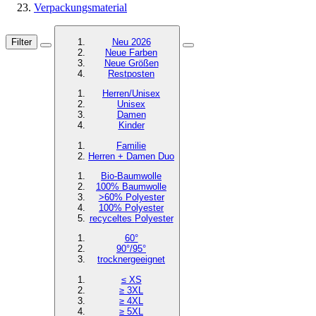
Verpackungsmaterial
Filter
Neu 2026
Neue Farben
Neue Größen
Restposten
Herren/Unisex
Unisex
Damen
Kinder
Familie
Herren + Damen Duo
Bio-Baumwolle
100% Baumwolle
>60% Polyester
100% Polyester
recyceltes
Polyester
60°
90°/95°
trocknergeeignet
≤ XS
≥ 3XL
≥ 4XL
≥ 5XL