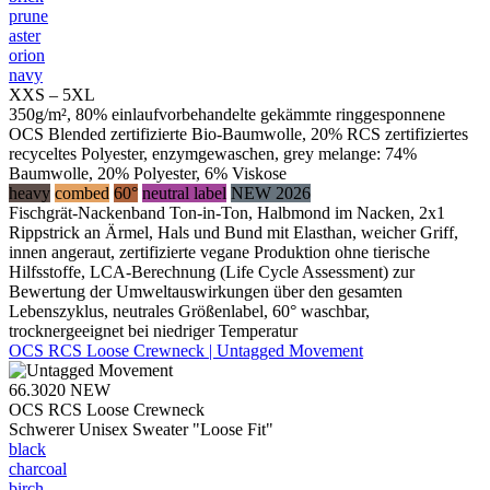
prune
aster
orion
navy
XXS – 5XL
350g/m², 80% einlaufvorbehandelte gekämmte ringgesponnene
OCS Blended zertifizierte Bio-Baumwolle, 20% RCS zertifiziertes
recyceltes Polyester, enzymgewaschen, grey melange: 74%
Baumwolle, 20% Polyester, 6% Viskose
heavy
combed
60°
neutral label
NEW 2026
Fischgrät-Nackenband Ton-in-Ton, Halbmond im Nacken, 2x1
Rippstrick an Ärmel, Hals und Bund mit Elasthan, weicher Griff,
innen angeraut, zertifizierte vegane Produktion ohne tierische
Hilfsstoffe, LCA-Berechnung (Life Cycle Assessment) zur
Bewertung der Umweltauswirkungen über den gesamten
Lebenszyklus, neutrales Größenlabel, 60° waschbar,
trocknergeeignet bei niedriger Temperatur
OCS RCS Loose Crewneck | Untagged Movement
66.3020
NEW
OCS RCS Loose Crewneck
Schwerer Unisex Sweater "Loose Fit"
black
charcoal
birch