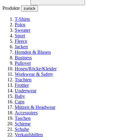
Produkte
zurück
T-Shirts
Polos
Sweater
Sport
Fleece
Jacken
Hemden & Blusen
Business
Pullover
Hosen/Röcke/Kleider
Workwear & Safety
Trachten
Frottier
Underwear
Baby
Caps
Mützen & Headwear
Accessoires
Taschen
Schirme
Schuhe
Verkaufshilfen