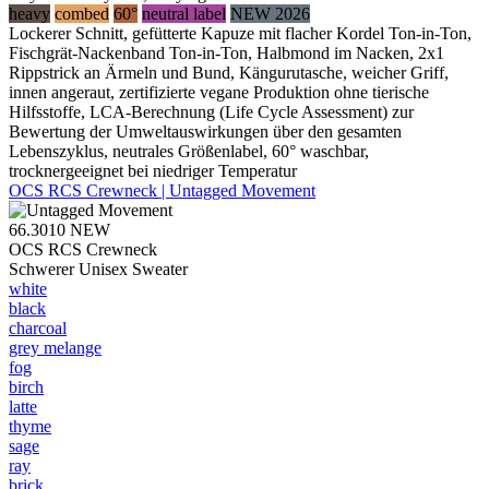
heavy
combed
60°
neutral label
NEW 2026
Lockerer Schnitt, gefütterte Kapuze mit flacher Kordel Ton-in-Ton,
Fischgrät-Nackenband Ton-in-Ton, Halbmond im Nacken, 2x1
Rippstrick an Ärmeln und Bund, Kängurutasche, weicher Griff,
innen angeraut, zertifizierte vegane Produktion ohne tierische
Hilfsstoffe, LCA-Berechnung (Life Cycle Assessment) zur
Bewertung der Umweltauswirkungen über den gesamten
Lebenszyklus, neutrales Größenlabel, 60° waschbar,
trocknergeeignet bei niedriger Temperatur
OCS RCS Crewneck | Untagged Movement
66.3010
NEW
OCS RCS Crewneck
Schwerer Unisex Sweater
white
black
charcoal
grey melange
fog
birch
latte
thyme
sage
ray
brick