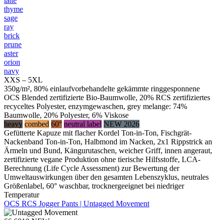
latte
thyme
sage
ray
brick
prune
aster
orion
navy
XXS – 5XL
350g/m², 80% einlaufvorbehandelte gekämmte ringgesponnene
OCS Blended zertifizierte Bio-Baumwolle, 20% RCS zertifiziertes
recyceltes Polyester, enzymgewaschen, grey melange: 74%
Baumwolle, 20% Polyester, 6% Viskose
heavy
combed
60°
neutral label
NEW 2026
Gefütterte Kapuze mit flacher Kordel Ton-in-Ton, Fischgrät-
Nackenband Ton-in-Ton, Halbmond im Nacken, 2x1 Rippstrick an
Ärmeln und Bund, Kängurutaschen, weicher Griff, innen angeraut,
zertifizierte vegane Produktion ohne tierische Hilfsstoffe, LCA-
Berechnung (Life Cycle Assessment) zur Bewertung der
Umweltauswirkungen über den gesamten Lebenszyklus, neutrales
Größenlabel, 60° waschbar, trocknergeeignet bei niedriger
Temperatur
OCS RCS Jogger Pants | Untagged Movement