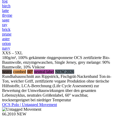
fog
birch
latte
thyme
sage
ray
brick
prune
aster
orion
navy
XXS – 5XL
180g/m², 100% gekämmte ringgesponnene OCS zertifizierte Bio-
Baumwolle, enzymgewaschen, Single Jersey, grey melange: 90%
Baumwolle, 10% Viskose
heavy
combed
60°
neutral label
NEW 2026
Rundhalsausschnitt aus Rippstrick, Fischgrät-Nackenband Ton-in-
Ton, weicher Griff, zertifizierte vegane Produktion ohne tierische
Hilfsstoffe, LCA-Berechnung (Life Cycle Assessment) zur
Bewertung der Umweltauswirkungen über den gesamten
Lebenszyklus, neutrales Größenlabel, 60° waschbar,
trocknergeeignet bei niedriger Temperatur
OCS Polo | Untagged Movement
66.2010
NEW