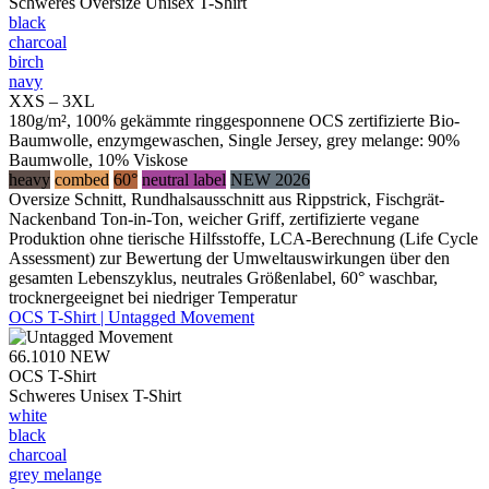
Schweres Oversize Unisex T-Shirt
black
charcoal
birch
navy
XXS – 3XL
180g/m², 100% gekämmte ringgesponnene OCS zertifizierte Bio-
Baumwolle, enzymgewaschen, Single Jersey, grey melange: 90%
Baumwolle, 10% Viskose
heavy
combed
60°
neutral label
NEW 2026
Oversize Schnitt, Rundhalsausschnitt aus Rippstrick, Fischgrät-
Nackenband Ton-in-Ton, weicher Griff, zertifizierte vegane
Produktion ohne tierische Hilfsstoffe, LCA-Berechnung (Life Cycle
Assessment) zur Bewertung der Umweltauswirkungen über den
gesamten Lebenszyklus, neutrales Größenlabel, 60° waschbar,
trocknergeeignet bei niedriger Temperatur
OCS T-Shirt | Untagged Movement
66.1010
NEW
OCS T-Shirt
Schweres Unisex T-Shirt
white
black
charcoal
grey melange