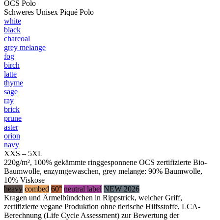
OCS Polo
Schweres Unisex Piqué Polo
white
black
charcoal
grey melange
fog
birch
latte
thyme
sage
ray
brick
prune
aster
orion
navy
XXS – 5XL
220g/m², 100% gekämmte ringgesponnene OCS zertifizierte Bio-
Baumwolle, enzymgewaschen, grey melange: 90% Baumwolle,
10% Viskose
heavy
combed
60°
neutral label
NEW 2026
Kragen und Ärmelbündchen in Rippstrick, weicher Griff,
zertifizierte vegane Produktion ohne tierische Hilfsstoffe, LCA-
Berechnung (Life Cycle Assessment) zur Bewertung der