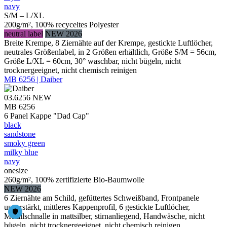
navy
S/M – L/XL
200g/m², 100% recyceltes Polyester
neutral label
NEW 2026
Breite Krempe, 8 Ziernähte auf der Krempe, gestickte Luftlöcher,
neutrales Größenlabel, in 2 Größen erhältlich, Größe S/M = 56cm,
Größe L/XL = 60cm, 30° waschbar, nicht bügeln, nicht
trocknergeeignet, nicht chemisch reinigen
MB 6256 | Daiber
03.6256
NEW
MB 6256
6 Panel Kappe "Dad Cap"
black
sandstone
smoky green
milky blue
navy
onesize
260g/m², 100% zertifizierte Bio-Baumwolle
NEW 2026
6 Ziernähte am Schild, gefüttertes Schweißband, Frontpanele
unverstärkt, mittleres Kappenprofil, 6 gestickte Luftlöcher,
Metallschnalle in mattsilber, stirnanliegend, Handwäsche, nicht
bügeln, nicht trocknergeeignet, nicht chemisch reinigen