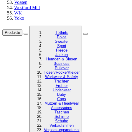
Vossen
Westford Mill
WK
Yoko
Produkte
T-Shirts
Polos
Sweater
Sport
Fleece
Jacken
Hemden & Blusen
Business
Pullover
Hosen/Röcke/Kleider
Workwear & Safety
Trachten
Frottier
Underwear
Baby
Caps
Mützen & Headwear
Accessoires
Taschen
Schirme
Schuhe
Verkaufshilfen
Verpackungsmaterial