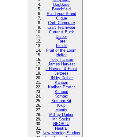
BagBase
Beechfield
Build your Brand
Clique
Craft Corporate
Craft Teamwear
Cutter & Buck
Daiber
Fare
Flexfit
Fruit of the Loom
Halfar
Helly Hansen
James Harvest
J.Harvest & Frost
Jerzees
JN by Daiber
Kariban
Kariban ProAct
Kimood
Korntex
Kustom Kit
K-up
Mantis
MB by Daiber
Mr. Socks
NEOBLU
Neutral
New Morning Studios