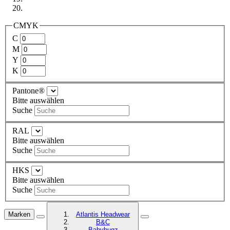
CMYK
C
M
Y
K
Pantone®
Bitte auswählen
Suche
RAL
Bitte auswählen
Suche
HKS
Bitte auswählen
Suche
Marken
Atlantis Headwear
B&C
Babybugz