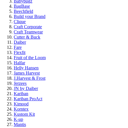
Babybugz
BagBase
Beechfield
Build your Brand
Clique
Craft Corporate
Craft Teamwear
Cutter & Buck
Daiber
Fare
Flexfit
Fruit of the Loom
Halfar
Helly Hansen
James Harvest
J.Harvest & Frost
Jerzees
JN by Daiber
Kariban
Kariban ProAct
Kimood
Korntex
Kustom Kit
K-up
Mantis