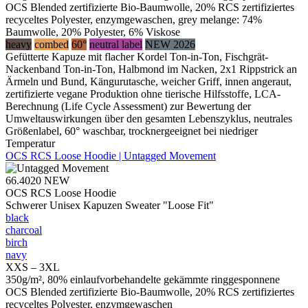
OCS Blended zertifizierte Bio-Baumwolle, 20% RCS zertifiziertes
recyceltes Polyester, enzymgewaschen, grey melange: 74%
Baumwolle, 20% Polyester, 6% Viskose
heavy
combed
60°
neutral label
NEW 2026
Gefütterte Kapuze mit flacher Kordel Ton-in-Ton, Fischgrät-
Nackenband Ton-in-Ton, Halbmond im Nacken, 2x1 Rippstrick an
Ärmeln und Bund, Kängurutasche, weicher Griff, innen angeraut,
zertifizierte vegane Produktion ohne tierische Hilfsstoffe, LCA-
Berechnung (Life Cycle Assessment) zur Bewertung der
Umweltauswirkungen über den gesamten Lebenszyklus, neutrales
Größenlabel, 60° waschbar, trocknergeeignet bei niedriger
Temperatur
OCS RCS Loose Hoodie | Untagged Movement
66.4020
NEW
OCS RCS Loose Hoodie
Schwerer Unisex Kapuzen Sweater "Loose Fit"
black
charcoal
birch
navy
XXS – 3XL
350g/m², 80% einlaufvorbehandelte gekämmte ringgesponnene
OCS Blended zertifizierte Bio-Baumwolle, 20% RCS zertifiziertes
recyceltes Polyester, enzymgewaschen