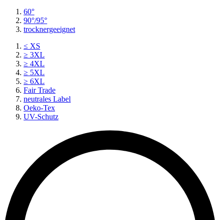
60°
90°/95°
trocknergeeignet
≤ XS
≥ 3XL
≥ 4XL
≥ 5XL
≥ 6XL
Fair Trade
neutrales Label
Oeko-Tex
UV-Schutz