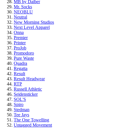
MB by Daiber
Mr. Socks
NEOBLU
Neutral
New Morning Studios
Next Level
Apparel
Onna
Premier
Printer
ProJob
Promodoro
Pure Waste
Quadra
Regatta
Result
Result Headwear
RTP
Russell Athletic
Seidensticker
SOL'S
Spiro
Stedman
Tee Jays
The One Towelling
Untagged Movement