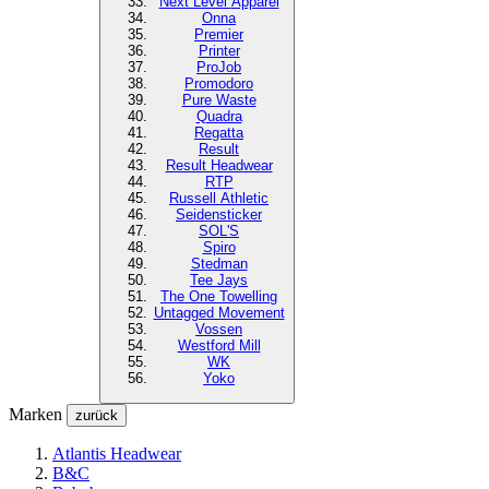
Next Level
Apparel
Onna
Premier
Printer
ProJob
Promodoro
Pure Waste
Quadra
Regatta
Result
Result Headwear
RTP
Russell Athletic
Seidensticker
SOL'S
Spiro
Stedman
Tee Jays
The One Towelling
Untagged Movement
Vossen
Westford Mill
WK
Yoko
Marken
zurück
Atlantis Headwear
B&C