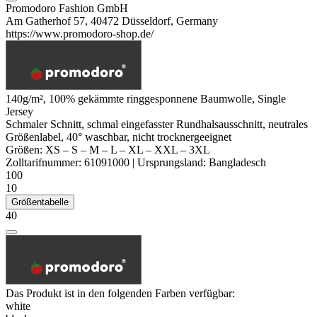
Promodoro Fashion GmbH
Am Gatherhof 57, 40472 Düsseldorf, Germany
https://www.promodoro-shop.de/
140g/m², 100%
gekämmte
ringgesponnene
Baumwolle,
Single
Jersey
Schmaler Schnitt, schmal eingefasster Rundhalsausschnitt,
neutrales
Größenlabel
, 40° waschbar, nicht trocknergeeignet
Größen:
XS
–
S
–
M
–
L
–
XL
–
XXL
–
3XL
Zolltarifnummer:
61091000
|
Ursprungsland:
Bangladesch
100
10
Größentabelle
40
Das Produkt ist in den folgenden Farben verfügbar:
white