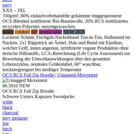
navy
XXS – 3XL
350g/m², 80% einlaufvorbehandelte gekämmte ringgesponnene
OCS Blended zertifizierte Bio-Baumwolle, 20% RCS zertifiziertes
recyceltes Polyester, enzymgewaschen
heavy
combed
60°
neutral label
NEW 2026
Lockerer Schnitt, Fischgrät-Nackenband Ton-in-Ton, Halbmond im
Nacken, 2x1 Rippstrick an Ärmel, Hals und Bund mit Elasthan,
weicher Griff, innen angeraut, zertifizierte vegane Produktion ohne
tierische Hilfsstoffe, LCA-Berechnung (Life Cycle Assessment) zur
Bewertung der Umweltauswirkungen über den gesamten
Lebenszyklus, neutrales Größenlabel, 60° waschbar,
trocknergeeignet bei niedriger Temperatur
OCS RCS Full Zip Hoodie | Untagged Movement
66.5010
NEW
OCS RCS Full Zip Hoodie
Schwere Unisex Kapuzen Sweatjacke
white
black
charcoal
grey melange
fog
birch