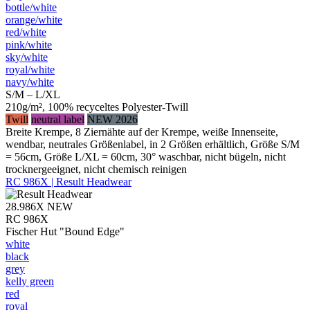
bottle/​white
orange/​white
red/​white
pink/​white
sky/​white
royal/​white
navy/​white
S/M – L/XL
210g/m², 100% recyceltes Polyester-Twill
Twill
neutral label
NEW 2026
Breite Krempe, 8 Ziernähte auf der Krempe, weiße Innenseite,
wendbar, neutrales Größenlabel, in 2 Größen erhältlich, Größe S/M
= 56cm, Größe L/XL = 60cm, 30° waschbar, nicht bügeln, nicht
trocknergeeignet, nicht chemisch reinigen
RC 986X | Result Headwear
28.986X
NEW
RC 986X
Fischer Hut "Bound Edge"
white
black
grey
kelly green
red
royal