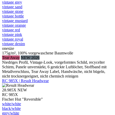
vintage grey
vintage sand
vintage stone
vintage bottle
vintage mustard
vintage orange
vintage red
vintage pink
vintage royal
vintage denim
onesize
175g/m², 100% vorgewaschene Baumwolle
Tear Away
NEW 2026
Niedriges Profil, Vintage-Look, vorgeformtes Schild, recycelter
Schirm, Panele unverstärkt, 6 gestickte Luftlöcher, Stoffband mit
Metallverschluss, Tear Away Label, Handwäsche, nicht bügeln,
nicht trocknergeeignet, nicht chemisch reinigen
RC 985X | Result Headwear
28.985X
NEW
RC 985X
Fischer Hut "Reversible"
white/​white
black/​white
grey/​white