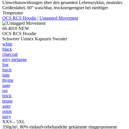
Umweltauswirkungen über den gesamten Lebenszyklus, neutrales
Größenlabel, 60° waschbar, trocknergeeignet bei niedriger
Temperatur
OCS RCS Hoodie | Untagged Movement
66.4010
NEW
OCS RCS Hoodie
Schwerer Unisex Kapuzen Sweater
white
black
charcoal
grey melange
fog
birch
latte
thyme
sage
ray
brick
prune
aster
orion
navy
XXS – 5XL
350g/m², 80% einlaufvorbehandelte gekämmte ringgesponnene