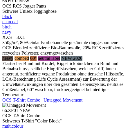
66.6010
NEW
OCS RCS Jogger Pants
Schwere Unisex Jogginghose
black
charcoal
birch
navy
XXS – 3XL
350g/m², 80% einlaufvorbehandelte gekämmte ringgesponnene
OCS Blended zertifizierte Bio-Baumwolle, 20% RCS zertifiziertes
recyceltes Polyester, enzymgewaschen
heavy
combed
60°
neutral label
NEW 2026
Elastischer Bund mit Kordel, Rippstrickbündchen an Bund und
Beinabschluss, seitliche Eingriffstaschen, weicher Griff, innen
angeraut, zertifizierte vegane Produktion ohne tierische Hilfsstoffe,
LCA-Berechnung (Life Cycle Assessment) zur Bewertung der
Umweltauswirkungen über den gesamten Lebenszyklus, neutrales
Größenlabel, 60° waschbar, trocknergeeignet bei niedriger
Temperatur
OCS T-Shirt Combo | Untagged Movement
66.ZF01
NEW
OCS T-Shirt Combo
Schweres T-Shirt "Color Block"
multicolour