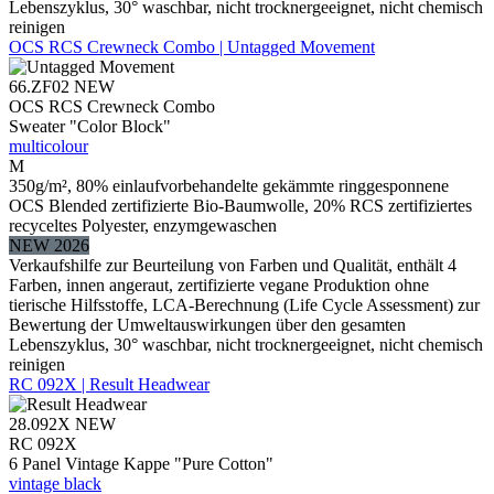
Lebenszyklus, 30° waschbar, nicht trocknergeeignet, nicht chemisch
reinigen
OCS RCS Crewneck Combo | Untagged Movement
66.ZF02
NEW
OCS RCS Crewneck Combo
Sweater "Color Block"
multicolour
M
350g/m², 80% einlaufvorbehandelte gekämmte ringgesponnene
OCS Blended zertifizierte Bio-Baumwolle, 20% RCS zertifiziertes
recyceltes Polyester, enzymgewaschen
NEW 2026
Verkaufshilfe zur Beurteilung von Farben und Qualität, enthält 4
Farben, innen angeraut, zertifizierte vegane Produktion ohne
tierische Hilfsstoffe, LCA-Berechnung (Life Cycle Assessment) zur
Bewertung der Umweltauswirkungen über den gesamten
Lebenszyklus, 30° waschbar, nicht trocknergeeignet, nicht chemisch
reinigen
RC 092X | Result Headwear
28.092X
NEW
RC 092X
6 Panel Vintage Kappe "Pure Cotton"
vintage black