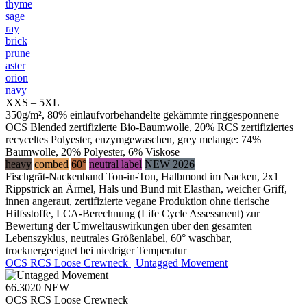
thyme
sage
ray
brick
prune
aster
orion
navy
XXS – 5XL
350g/m², 80% einlaufvorbehandelte gekämmte ringgesponnene
OCS Blended zertifizierte Bio-Baumwolle, 20% RCS zertifiziertes
recyceltes Polyester, enzymgewaschen, grey melange: 74%
Baumwolle, 20% Polyester, 6% Viskose
heavy
combed
60°
neutral label
NEW 2026
Fischgrät-Nackenband Ton-in-Ton, Halbmond im Nacken, 2x1
Rippstrick an Ärmel, Hals und Bund mit Elasthan, weicher Griff,
innen angeraut, zertifizierte vegane Produktion ohne tierische
Hilfsstoffe, LCA-Berechnung (Life Cycle Assessment) zur
Bewertung der Umweltauswirkungen über den gesamten
Lebenszyklus, neutrales Größenlabel, 60° waschbar,
trocknergeeignet bei niedriger Temperatur
OCS RCS Loose Crewneck | Untagged Movement
66.3020
NEW
OCS RCS Loose Crewneck