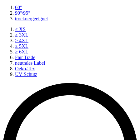
60°
90°/95°
trocknergeeignet
≤ XS
≥ 3XL
≥ 4XL
≥ 5XL
≥ 6XL
Fair Trade
neutrales Label
Oeko-Tex
UV-Schutz