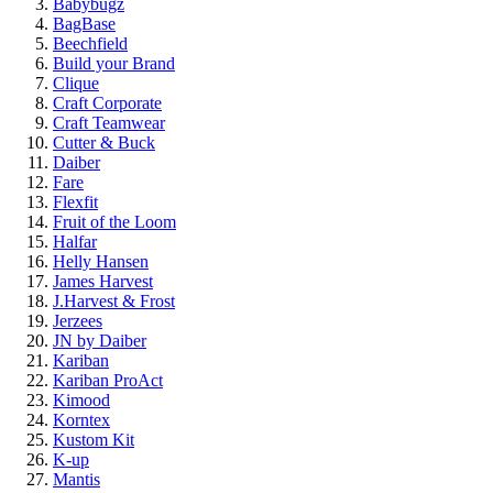
Babybugz
BagBase
Beechfield
Build your Brand
Clique
Craft Corporate
Craft Teamwear
Cutter & Buck
Daiber
Fare
Flexfit
Fruit of the Loom
Halfar
Helly Hansen
James Harvest
J.Harvest & Frost
Jerzees
JN by Daiber
Kariban
Kariban ProAct
Kimood
Korntex
Kustom Kit
K-up
Mantis