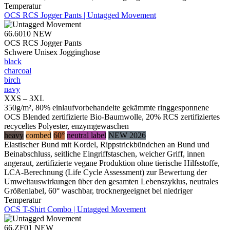
Temperatur
OCS RCS Jogger Pants | Untagged Movement
66.6010
NEW
OCS RCS Jogger Pants
Schwere Unisex Jogginghose
black
charcoal
birch
navy
XXS – 3XL
350g/m², 80% einlaufvorbehandelte gekämmte ringgesponnene
OCS Blended zertifizierte Bio-Baumwolle, 20% RCS zertifiziertes
recyceltes Polyester, enzymgewaschen
heavy
combed
60°
neutral label
NEW 2026
Elastischer Bund mit Kordel, Rippstrickbündchen an Bund und
Beinabschluss, seitliche Eingriffstaschen, weicher Griff, innen
angeraut, zertifizierte vegane Produktion ohne tierische Hilfsstoffe,
LCA-Berechnung (Life Cycle Assessment) zur Bewertung der
Umweltauswirkungen über den gesamten Lebenszyklus, neutrales
Größenlabel, 60° waschbar, trocknergeeignet bei niedriger
Temperatur
OCS T-Shirt Combo | Untagged Movement
66.ZF01
NEW