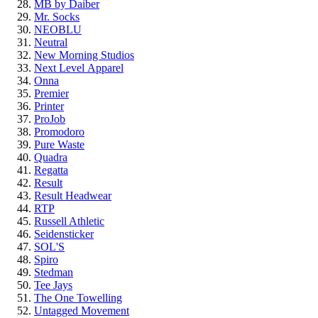
MB by Daiber
Mr. Socks
NEOBLU
Neutral
New Morning Studios
Next Level
Apparel
Onna
Premier
Printer
ProJob
Promodoro
Pure Waste
Quadra
Regatta
Result
Result Headwear
RTP
Russell Athletic
Seidensticker
SOL'S
Spiro
Stedman
Tee Jays
The One Towelling
Untagged Movement