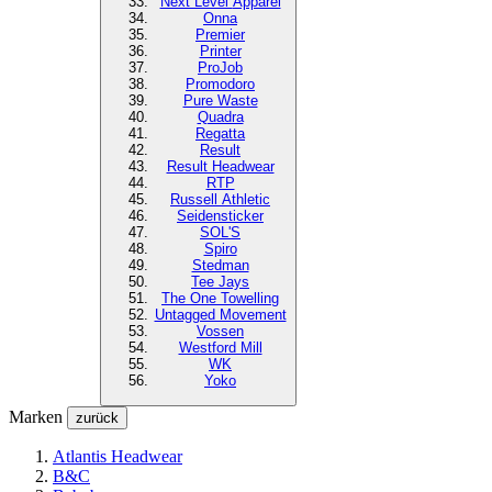
Next Level
Apparel
Onna
Premier
Printer
ProJob
Promodoro
Pure Waste
Quadra
Regatta
Result
Result Headwear
RTP
Russell Athletic
Seidensticker
SOL'S
Spiro
Stedman
Tee Jays
The One Towelling
Untagged Movement
Vossen
Westford Mill
WK
Yoko
Marken
zurück
Atlantis Headwear
B&C