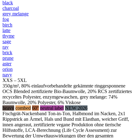
black
charcoal
grey melange
fog
birch
latte
thyme
sage
ray
brick
prune
aster
orion
navy
XXS – 5XL
350g/m², 80% einlaufvorbehandelte gekämmte ringgesponnene
OCS Blended zertifizierte Bio-Baumwolle, 20% RCS zertifiziertes
recyceltes Polyester, enzymgewaschen, grey melange: 74%
Baumwolle, 20% Polyester, 6% Viskose
heavy
combed
60°
neutral label
NEW 2026
Fischgrät-Nackenband Ton-in-Ton, Halbmond im Nacken, 2x1
Rippstrick an Ärmel, Hals und Bund mit Elasthan, weicher Griff,
innen angeraut, zertifizierte vegane Produktion ohne tierische
Hilfsstoffe, LCA-Berechnung (Life Cycle Assessment) zur
Bewertung der Umweltauswirkungen über den gesamten