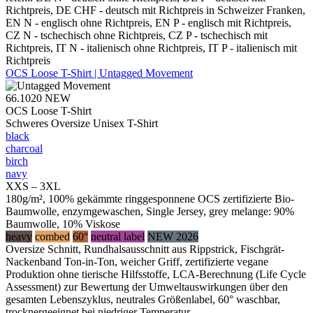
Richtpreis, DE CHF - deutsch mit Richtpreis in Schweizer Franken,
EN N - englisch ohne Richtpreis, EN P - englisch mit Richtpreis,
CZ N - tschechisch ohne Richtpreis, CZ P - tschechisch mit
Richtpreis, IT N - italienisch ohne Richtpreis, IT P - italienisch mit
Richtpreis
OCS Loose T-Shirt | Untagged Movement
66.1020
NEW
OCS Loose T-Shirt
Schweres Oversize Unisex T-Shirt
black
charcoal
birch
navy
XXS – 3XL
180g/m², 100% gekämmte ringgesponnene OCS zertifizierte Bio-
Baumwolle, enzymgewaschen, Single Jersey, grey melange: 90%
Baumwolle, 10% Viskose
heavy
combed
60°
neutral label
NEW 2026
Oversize Schnitt, Rundhalsausschnitt aus Rippstrick, Fischgrät-
Nackenband Ton-in-Ton, weicher Griff, zertifizierte vegane
Produktion ohne tierische Hilfsstoffe, LCA-Berechnung (Life Cycle
Assessment) zur Bewertung der Umweltauswirkungen über den
gesamten Lebenszyklus, neutrales Größenlabel, 60° waschbar,
trocknergeeignet bei niedriger Temperatur