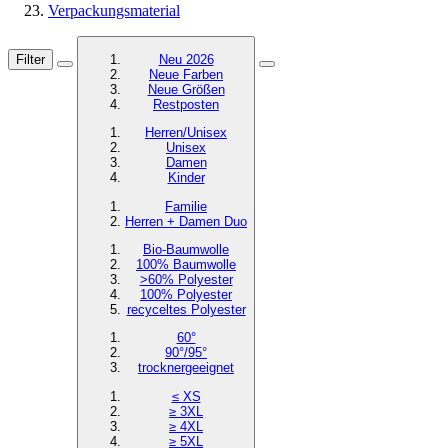
Verpackungsmaterial
Filter
Neu 2026
Neue Farben
Neue Größen
Restposten
Herren/Unisex
Unisex
Damen
Kinder
Familie
Herren + Damen Duo
Bio-Baumwolle
100% Baumwolle
>60% Polyester
100% Polyester
recyceltes
Polyester
60°
90°/95°
trocknergeeignet
≤ XS
≥ 3XL
≥ 4XL
≥ 5XL