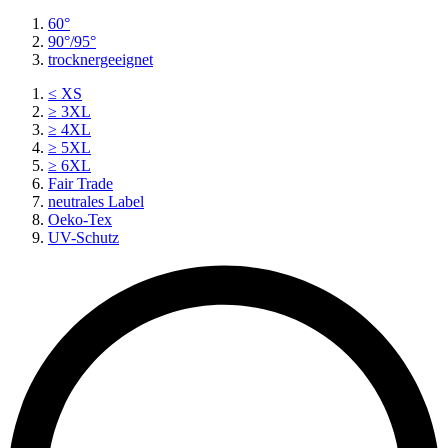
60°
90°/95°
trocknergeeignet
≤ XS
≥ 3XL
≥ 4XL
≥ 5XL
≥ 6XL
Fair Trade
neutrales Label
Oeko-Tex
UV-Schutz