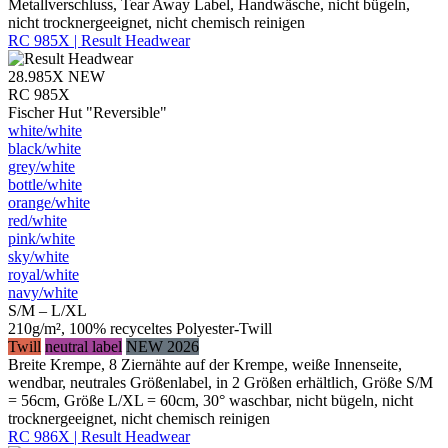
Metallverschluss, Tear Away Label, Handwäsche, nicht bügeln,
nicht trocknergeeignet, nicht chemisch reinigen
RC 985X | Result Headwear
28.985X
NEW
RC 985X
Fischer Hut "Reversible"
white/​white
black/​white
grey/​white
bottle/​white
orange/​white
red/​white
pink/​white
sky/​white
royal/​white
navy/​white
S/M – L/XL
210g/m², 100% recyceltes Polyester-Twill
Twill
neutral label
NEW 2026
Breite Krempe, 8 Ziernähte auf der Krempe, weiße Innenseite,
wendbar, neutrales Größenlabel, in 2 Größen erhältlich, Größe S/M
= 56cm, Größe L/XL = 60cm, 30° waschbar, nicht bügeln, nicht
trocknergeeignet, nicht chemisch reinigen
RC 986X | Result Headwear