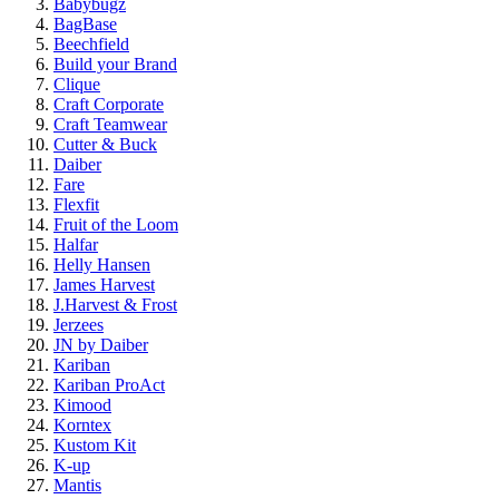
Babybugz
BagBase
Beechfield
Build your Brand
Clique
Craft Corporate
Craft Teamwear
Cutter & Buck
Daiber
Fare
Flexfit
Fruit of the Loom
Halfar
Helly Hansen
James Harvest
J.Harvest & Frost
Jerzees
JN by Daiber
Kariban
Kariban ProAct
Kimood
Korntex
Kustom Kit
K-up
Mantis