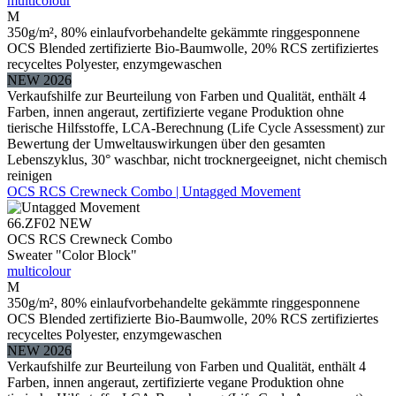
multicolour
M
350g/m², 80% einlaufvorbehandelte gekämmte ringgesponnene
OCS Blended zertifizierte Bio-Baumwolle, 20% RCS zertifiziertes
recyceltes Polyester, enzymgewaschen
NEW 2026
Verkaufshilfe zur Beurteilung von Farben und Qualität, enthält 4
Farben, innen angeraut, zertifizierte vegane Produktion ohne
tierische Hilfsstoffe, LCA-Berechnung (Life Cycle Assessment) zur
Bewertung der Umweltauswirkungen über den gesamten
Lebenszyklus, 30° waschbar, nicht trocknergeeignet, nicht chemisch
reinigen
OCS RCS Crewneck Combo | Untagged Movement
66.ZF02
NEW
OCS RCS Crewneck Combo
Sweater "Color Block"
multicolour
M
350g/m², 80% einlaufvorbehandelte gekämmte ringgesponnene
OCS Blended zertifizierte Bio-Baumwolle, 20% RCS zertifiziertes
recyceltes Polyester, enzymgewaschen
NEW 2026
Verkaufshilfe zur Beurteilung von Farben und Qualität, enthält 4
Farben, innen angeraut, zertifizierte vegane Produktion ohne