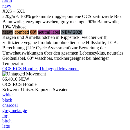
orion
navy
XXS – 5XL
220g/m², 100% gekämmte ringgesponnene OCS zertifizierte Bio-
Baumwolle, enzymgewaschen, grey melange: 90% Baumwolle,
10% Viskose
heavy
combed
60°
neutral label
NEW 2026
Kragen und Ärmelbündchen in Rippstrick, weicher Griff,
zertifizierte vegane Produktion ohne tierische Hilfsstoffe, LCA-
Berechnung (Life Cycle Assessment) zur Bewertung der
Umweltauswirkungen über den gesamten Lebenszyklus, neutrales
Größenlabel, 60° waschbar, trocknergeeignet bei niedriger
Temperatur
OCS RCS Hoodie | Untagged Movement
66.4010
NEW
OCS RCS Hoodie
Schwerer Unisex Kapuzen Sweater
white
black
charcoal
grey melange
fog
birch
latte