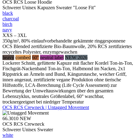
OCS RCS Loose Hoodie
Schwerer Unisex Kapuzen Sweater "Loose Fit"
black
charcoal
birch
navy
XXS – 3XL
350g/m², 80% einlaufvorbehandelte gekämmte ringgesponnene
OCS Blended zertifizierte Bio-Baumwolle, 20% RCS zertifiziertes
recyceltes Polyester, enzymgewaschen
heavy
combed
60°
neutral label
NEW 2026
Lockerer Schnitt, gefütterte Kapuze mit flacher Kordel Ton-in-Ton,
Fischgrät-Nackenband Ton-in-Ton, Halbmond im Nacken, 2x1
Rippstrick an Ärmeln und Bund, Kängurutasche, weicher Griff,
innen angeraut, zertifizierte vegane Produktion ohne tierische
Hilfsstoffe, LCA-Berechnung (Life Cycle Assessment) zur
Bewertung der Umweltauswirkungen über den gesamten
Lebenszyklus, neutrales Größenlabel, 60° waschbar,
trocknergeeignet bei niedriger Temperatur
OCS RCS Crewneck | Untagged Movement
66.3010
NEW
OCS RCS Crewneck
Schwerer Unisex Sweater
white