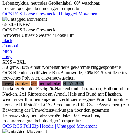
Lebenszyklus, neutrales Größenlabel, 60° waschbar,
trocknergeeignet bei niedriger Temperatur
OCS RCS Loose Crewneck | Untagged Movement
66.3020
NEW
OCS RCS Loose Crewneck
Schwerer Unisex Sweater "Loose Fit"
black
charcoal
birch
navy
XXS – 3XL
350g/m², 80% einlaufvorbehandelte gekämmte ringgesponnene
OCS Blended zertifizierte Bio-Baumwolle, 20% RCS zertifiziertes
recyceltes Polyester, enzymgewaschen
heavy
combed
60°
neutral label
NEW 2026
Lockerer Schnitt, Fischgrät-Nackenband Ton-in-Ton, Halbmond im
Nacken, 2x1 Rippstrick an Ärmel, Hals und Bund mit Elasthan,
weicher Griff, innen angeraut, zertifizierte vegane Produktion ohne
tierische Hilfsstoffe, LCA-Berechnung (Life Cycle Assessment) zur
Bewertung der Umweltauswirkungen über den gesamten
Lebenszyklus, neutrales Größenlabel, 60° waschbar,
trocknergeeignet bei niedriger Temperatur
OCS RCS Full Zip Hoodie | Untagged Movement