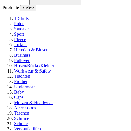
Produkte
zurück
T-Shirts
Polos
Sweater
Sport
Fleece
Jacken
Hemden & Blusen
Business
Pullover
Hosen/Röcke/Kleider
Workwear & Safety
Trachten
Frottier
Underwear
Baby
Caps
Mützen & Headwear
Accessoires
Taschen
Schirme
Schuhe
Verkaufshilfen