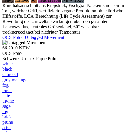
heavy
combed
60°
neutral label
NEW 2026
Rundhalsausschnitt aus Rippstrick, Fischgrät-Nackenband Ton-in-
Ton, weicher Griff, zertifizierte vegane Produktion ohne tierische
Hilfsstoffe, LCA-Berechnung (Life Cycle Assessment) zur
Bewertung der Umweltauswirkungen über den gesamten
Lebenszyklus, neutrales Größenlabel, 60° waschbar,
trocknergeeignet bei niedriger Temperatur
OCS Polo | Untagged Movement
66.2010
NEW
OCS Polo
Schweres Unisex Piqué Polo
white
black
charcoal
grey melange
fog
birch
latte
thyme
sage
ray
brick
prune
aster