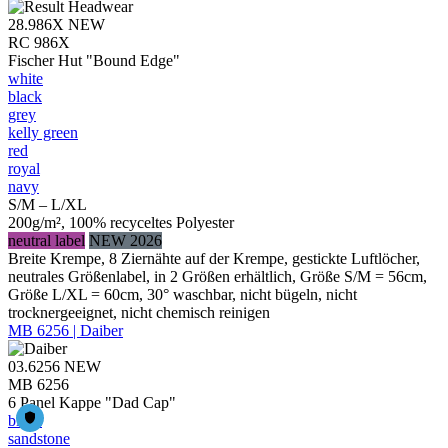
28.986X
NEW
RC 986X
Fischer Hut "Bound Edge"
white
black
grey
kelly green
red
royal
navy
S/M – L/XL
200g/m², 100% recyceltes Polyester
neutral label
NEW 2026
Breite Krempe, 8 Ziernähte auf der Krempe, gestickte Luftlöcher,
neutrales Größenlabel, in 2 Größen erhältlich, Größe S/M = 56cm,
Größe L/XL = 60cm, 30° waschbar, nicht bügeln, nicht
trocknergeeignet, nicht chemisch reinigen
MB 6256 | Daiber
03.6256
NEW
MB 6256
6 Panel Kappe "Dad Cap"
black
sandstone