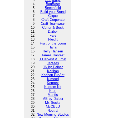
BagBase
Beechfield
Build your Brand
Clique
Craft Corporate
Craft Teamwear
Cutter & Buck
Daiber
Fare
Flexfit
Fruit of the Loom
Halfar
Helly Hansen
James Harvest
J.Harvest & Frost
Jerzees
JN by Daiber
Kariban
Kariban ProAct
Kimood
Korntex
Kustom Kit
K-up
Mantis
MB by Daiber
Mr. Socks
NEOBLU
Neutral
New Morning Studios