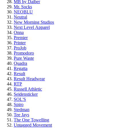
MB by Daiber
Mr. Socks
NEOBLU
Neutral
New Morning Studios
Next Level
Apparel
Onna
Premier
Printer
ProJob
Promodoro
Pure Waste
Quadra
Regatta
Result
Result Headwear
RTP
Russell Athletic
Seidensticker
SOL'S
Spiro
Stedman
Tee Jays
The One Towelling
Untagged Movement