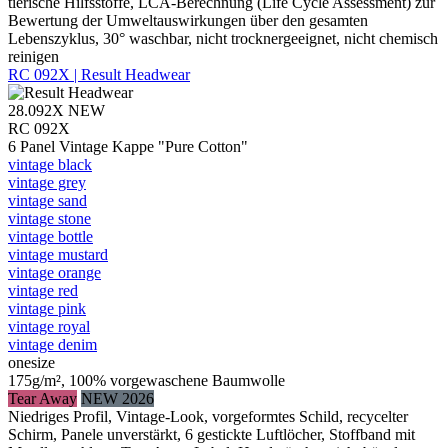
tierische Hilfsstoffe, LCA-Berechnung (Life Cycle Assessment) zur
Bewertung der Umweltauswirkungen über den gesamten
Lebenszyklus, 30° waschbar, nicht trocknergeeignet, nicht chemisch
reinigen
RC 092X | Result Headwear
28.092X
NEW
RC 092X
6 Panel Vintage Kappe "Pure Cotton"
vintage black
vintage grey
vintage sand
vintage stone
vintage bottle
vintage mustard
vintage orange
vintage red
vintage pink
vintage royal
vintage denim
onesize
175g/m², 100% vorgewaschene Baumwolle
Tear Away
NEW 2026
Niedriges Profil, Vintage-Look, vorgeformtes Schild, recycelter
Schirm, Panele unverstärkt, 6 gestickte Luftlöcher, Stoffband mit