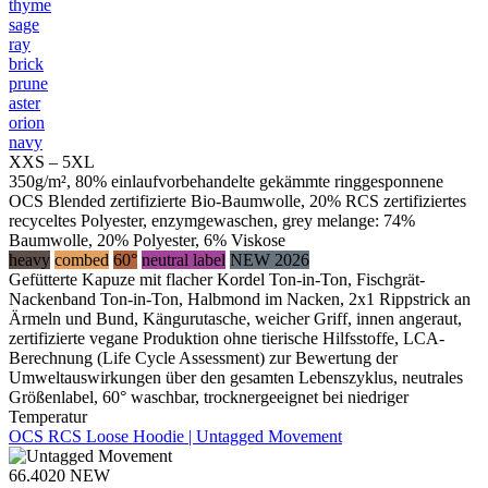
thyme
sage
ray
brick
prune
aster
orion
navy
XXS – 5XL
350g/m², 80% einlaufvorbehandelte gekämmte ringgesponnene
OCS Blended zertifizierte Bio-Baumwolle, 20% RCS zertifiziertes
recyceltes Polyester, enzymgewaschen, grey melange: 74%
Baumwolle, 20% Polyester, 6% Viskose
heavy
combed
60°
neutral label
NEW 2026
Gefütterte Kapuze mit flacher Kordel Ton-in-Ton, Fischgrät-
Nackenband Ton-in-Ton, Halbmond im Nacken, 2x1 Rippstrick an
Ärmeln und Bund, Kängurutasche, weicher Griff, innen angeraut,
zertifizierte vegane Produktion ohne tierische Hilfsstoffe, LCA-
Berechnung (Life Cycle Assessment) zur Bewertung der
Umweltauswirkungen über den gesamten Lebenszyklus, neutrales
Größenlabel, 60° waschbar, trocknergeeignet bei niedriger
Temperatur
OCS RCS Loose Hoodie | Untagged Movement
66.4020
NEW