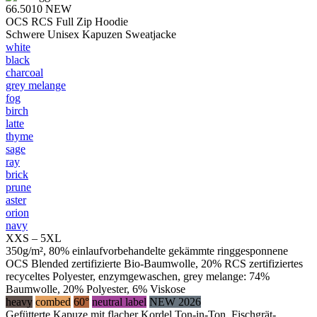
66.5010
NEW
OCS RCS Full Zip Hoodie
Schwere Unisex Kapuzen Sweatjacke
white
black
charcoal
grey melange
fog
birch
latte
thyme
sage
ray
brick
prune
aster
orion
navy
XXS – 5XL
350g/m², 80% einlaufvorbehandelte gekämmte ringgesponnene
OCS Blended zertifizierte Bio-Baumwolle, 20% RCS zertifiziertes
recyceltes Polyester, enzymgewaschen, grey melange: 74%
Baumwolle, 20% Polyester, 6% Viskose
heavy
combed
60°
neutral label
NEW 2026
Gefütterte Kapuze mit flacher Kordel Ton-in-Ton, Fischgrät-