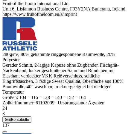
Fruit of the Loom International Ltd.
Unit 6, Lisfannon Business Centre, F93Y2NA Buncrana, Ireland
https://www.fruitoftheloom.eu/s/imprint
280g/m², 80%
gekämmte
ringgesponnene
Baumwolle, 20%
Polyester
Gerader Schnitt, 2-lagige Kapuze ohne Zugbänder, Fischgrät-
Nackenband, locker geschnittener Saum und Bündchen mit
Elasthan
, verdeckter YKK Reißverschluss, seitliche
Eingriffstaschen, 3-fädige Sweat-Qualität, Oberfläche aus 100%
Baumwolle, 40° waschbar, trocknergeeignet bei niedriger
Temperatur
Größen:
104
–
116
–
128
–
140
–
152
–
164
Zolltarifnummer:
61102099
|
Ursprungsland:
Ägypten
24
3
Größentabelle
137