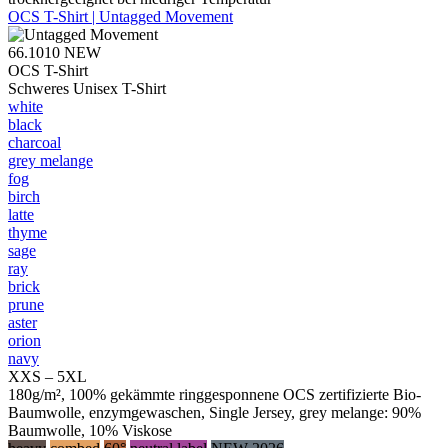
OCS T-Shirt | Untagged Movement
66.1010
NEW
OCS T-Shirt
Schweres Unisex T-Shirt
white
black
charcoal
grey melange
fog
birch
latte
thyme
sage
ray
brick
prune
aster
orion
navy
XXS – 5XL
180g/m², 100% gekämmte ringgesponnene OCS zertifizierte Bio-
Baumwolle, enzymgewaschen, Single Jersey, grey melange: 90%
Baumwolle, 10% Viskose