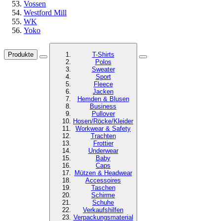
Vossen
Westford Mill
WK
Yoko
Produkte
T-Shirts
Polos
Sweater
Sport
Fleece
Jacken
Hemden & Blusen
Business
Pullover
Hosen/Röcke/Kleider
Workwear & Safety
Trachten
Frottier
Underwear
Baby
Caps
Mützen & Headwear
Accessoires
Taschen
Schirme
Schuhe
Verkaufshilfen
Verpackungsmaterial