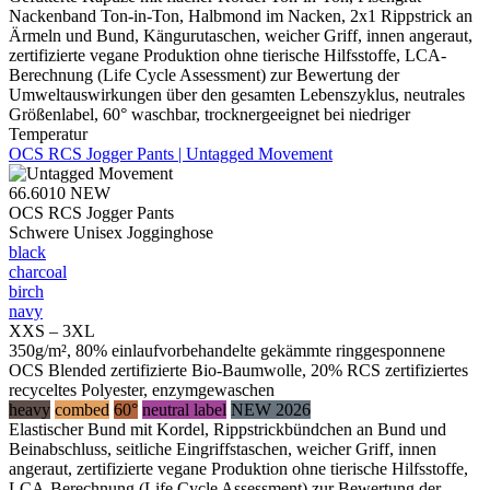
Nackenband Ton-in-Ton, Halbmond im Nacken, 2x1 Rippstrick an
Ärmeln und Bund, Kängurutaschen, weicher Griff, innen angeraut,
zertifizierte vegane Produktion ohne tierische Hilfsstoffe, LCA-
Berechnung (Life Cycle Assessment) zur Bewertung der
Umweltauswirkungen über den gesamten Lebenszyklus, neutrales
Größenlabel, 60° waschbar, trocknergeeignet bei niedriger
Temperatur
OCS RCS Jogger Pants | Untagged Movement
66.6010
NEW
OCS RCS Jogger Pants
Schwere Unisex Jogginghose
black
charcoal
birch
navy
XXS – 3XL
350g/m², 80% einlaufvorbehandelte gekämmte ringgesponnene
OCS Blended zertifizierte Bio-Baumwolle, 20% RCS zertifiziertes
recyceltes Polyester, enzymgewaschen
heavy
combed
60°
neutral label
NEW 2026
Elastischer Bund mit Kordel, Rippstrickbündchen an Bund und
Beinabschluss, seitliche Eingriffstaschen, weicher Griff, innen
angeraut, zertifizierte vegane Produktion ohne tierische Hilfsstoffe,
LCA-Berechnung (Life Cycle Assessment) zur Bewertung der