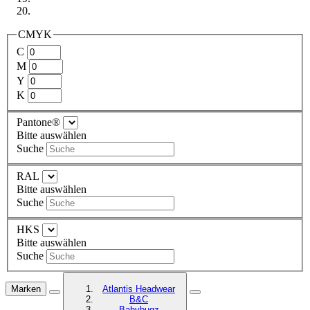
CMYK
C
M
Y
K
Pantone®
Bitte auswählen
Suche
RAL
Bitte auswählen
Suche
HKS
Bitte auswählen
Suche
Marken
Atlantis Headwear
B&C
Babybugz