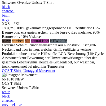
Schweres Oversize Unisex T-Shirt
black
charcoal
birch
navy
XXS – 3XL
180g/m², 100% gekämmte ringgesponnene OCS zertifizierte Bio-
Baumwolle, enzymgewaschen, Single Jersey, grey melange: 90%
Baumwolle, 10% Viskose
heavy
combed
60°
neutral label
NEW 2026
Oversize Schnitt, Rundhalsausschnitt aus Rippstrick, Fischgrät-
Nackenband Ton-in-Ton, weicher Griff, zertifizierte vegane
Produktion ohne tierische Hilfsstoffe, LCA-Berechnung (Life Cycle
Assessment) zur Bewertung der Umweltauswirkungen über den
gesamten Lebenszyklus, neutrales Größenlabel, 60° waschbar,
trocknergeeignet bei niedriger Temperatur
OCS T-Shirt | Untagged Movement
66.1010
NEW
OCS T-Shirt
Schweres Unisex T-Shirt
white
black
charcoal
grey melange