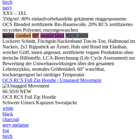
birch
navy
XXS – 3XL
350g/m², 80% einlaufvorbehandelte gekämmte ringgesponnene
OCS Blended zertifizierte Bio-Baumwolle, 20% RCS zertifiziertes
recyceltes Polyester, enzymgewaschen
heavy
combed
60°
neutral label
NEW 2026
Lockerer Schnitt, Fischgrät-Nackenband Ton-in-Ton, Halbmond im
Nacken, 2x1 Rippstrick an Ärmel, Hals und Bund mit Elasthan,
weicher Griff, innen angeraut, zertifizierte vegane Produktion ohne
tierische Hilfsstoffe, LCA-Berechnung (Life Cycle Assessment) zur
Bewertung der Umweltauswirkungen über den gesamten
Lebenszyklus, neutrales Größenlabel, 60° waschbar,
trocknergeeignet bei niedriger Temperatur
OCS RCS Full Zip Hoodie | Untagged Movement
66.5010
NEW
OCS RCS Full Zip Hoodie
Schwere Unisex Kapuzen Sweatjacke
white
black
charcoal
grey melange
fog
birch