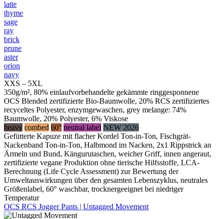
latte
thyme
sage
ray
brick
prune
aster
orion
navy
XXS – 5XL
350g/m², 80% einlaufvorbehandelte gekämmte ringgesponnene
OCS Blended zertifizierte Bio-Baumwolle, 20% RCS zertifiziertes
recyceltes Polyester, enzymgewaschen, grey melange: 74%
Baumwolle, 20% Polyester, 6% Viskose
heavy
combed
60°
neutral label
NEW 2026
Gefütterte Kapuze mit flacher Kordel Ton-in-Ton, Fischgrät-
Nackenband Ton-in-Ton, Halbmond im Nacken, 2x1 Rippstrick an
Ärmeln und Bund, Kängurutaschen, weicher Griff, innen angeraut,
zertifizierte vegane Produktion ohne tierische Hilfsstoffe, LCA-
Berechnung (Life Cycle Assessment) zur Bewertung der
Umweltauswirkungen über den gesamten Lebenszyklus, neutrales
Größenlabel, 60° waschbar, trocknergeeignet bei niedriger
Temperatur
OCS RCS Jogger Pants | Untagged Movement