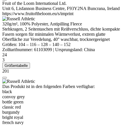
Fruit of the Loom International Ltd.
Unit 6, Lisfannon Business Centre, F93Y2NA Buncrana, Ireland
https://www.fruitoftheloom.eu/s/imprint
320g/m², 100%
Polyester
,
Antipilling
Fleece
Stehkragen, 2 Seitentaschen mit Reißverschluss, dichte kompakte
Fasern sorgen für minimalen Wärmeverlust, extrem glatte
Oberfläche zur Veredelung, 40° waschbar, trocknergeeignet
Größen:
104
–
116
–
128
–
140
–
152
Zolltarifnummer:
61103099
|
Ursprungsland:
China
24
3
Größentabelle
201
Das Produkt ist in den folgenden Farben verfügbar:
black
convoy grey
bottle green
classic red
burgundy
bright royal
french navy