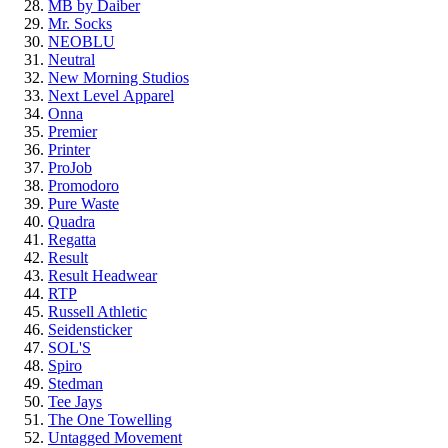
MB by Daiber
Mr. Socks
NEOBLU
Neutral
New Morning Studios
Next Level
Apparel
Onna
Premier
Printer
ProJob
Promodoro
Pure Waste
Quadra
Regatta
Result
Result Headwear
RTP
Russell Athletic
Seidensticker
SOL'S
Spiro
Stedman
Tee Jays
The One Towelling
Untagged Movement