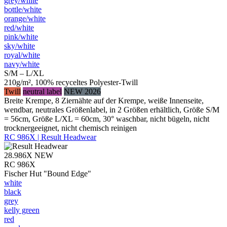
grey/​white
bottle/​white
orange/​white
red/​white
pink/​white
sky/​white
royal/​white
navy/​white
S/M – L/XL
210g/m², 100% recyceltes Polyester-Twill
Twill
neutral label
NEW 2026
Breite Krempe, 8 Ziernähte auf der Krempe, weiße Innenseite,
wendbar, neutrales Größenlabel, in 2 Größen erhältlich, Größe S/M
= 56cm, Größe L/XL = 60cm, 30° waschbar, nicht bügeln, nicht
trocknergeeignet, nicht chemisch reinigen
RC 986X | Result Headwear
28.986X
NEW
RC 986X
Fischer Hut "Bound Edge"
white
black
grey
kelly green
red