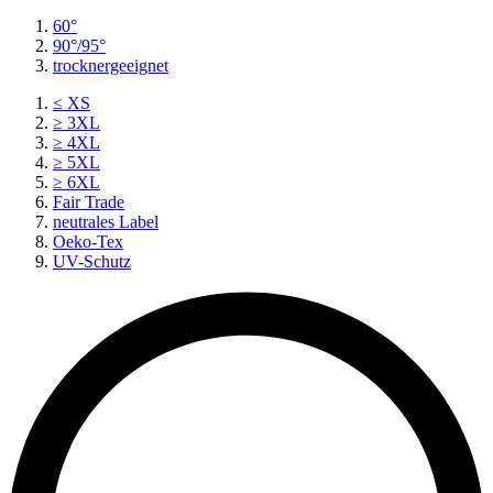
60°
90°/95°
trocknergeeignet
≤ XS
≥ 3XL
≥ 4XL
≥ 5XL
≥ 6XL
Fair Trade
neutrales Label
Oeko-Tex
UV-Schutz