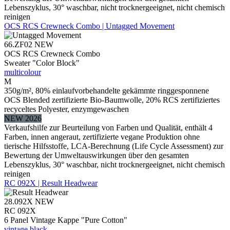
Lebenszyklus, 30° waschbar, nicht trocknergeeignet, nicht chemisch
reinigen
OCS RCS Crewneck Combo | Untagged Movement
66.ZF02
NEW
OCS RCS Crewneck Combo
Sweater "Color Block"
multicolour
M
350g/m², 80% einlaufvorbehandelte gekämmte ringgesponnene
OCS Blended zertifizierte Bio-Baumwolle, 20% RCS zertifiziertes
recyceltes Polyester, enzymgewaschen
NEW 2026
Verkaufshilfe zur Beurteilung von Farben und Qualität, enthält 4
Farben, innen angeraut, zertifizierte vegane Produktion ohne
tierische Hilfsstoffe, LCA-Berechnung (Life Cycle Assessment) zur
Bewertung der Umweltauswirkungen über den gesamten
Lebenszyklus, 30° waschbar, nicht trocknergeeignet, nicht chemisch
reinigen
RC 092X | Result Headwear
28.092X
NEW
RC 092X
6 Panel Vintage Kappe "Pure Cotton"
vintage black