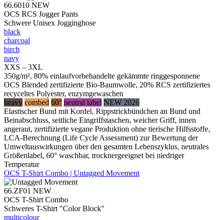
66.6010
NEW
OCS RCS Jogger Pants
Schwere Unisex Jogginghose
black
charcoal
birch
navy
XXS – 3XL
350g/m², 80% einlaufvorbehandelte gekämmte ringgesponnene
OCS Blended zertifizierte Bio-Baumwolle, 20% RCS zertifiziertes
recyceltes Polyester, enzymgewaschen
heavy
combed
60°
neutral label
NEW 2026
Elastischer Bund mit Kordel, Rippstrickbündchen an Bund und
Beinabschluss, seitliche Eingriffstaschen, weicher Griff, innen
angeraut, zertifizierte vegane Produktion ohne tierische Hilfsstoffe,
LCA-Berechnung (Life Cycle Assessment) zur Bewertung der
Umweltauswirkungen über den gesamten Lebenszyklus, neutrales
Größenlabel, 60° waschbar, trocknergeeignet bei niedriger
Temperatur
OCS T-Shirt Combo | Untagged Movement
66.ZF01
NEW
OCS T-Shirt Combo
Schweres T-Shirt "Color Block"
multicolour