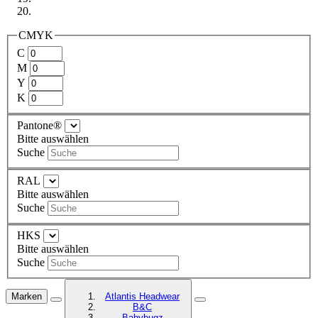
CMYK
C
M
Y
K
Pantone®
Bitte auswählen
Suche
RAL
Bitte auswählen
Suche
HKS
Bitte auswählen
Suche
Marken
Atlantis Headwear
B&C
Babybugz