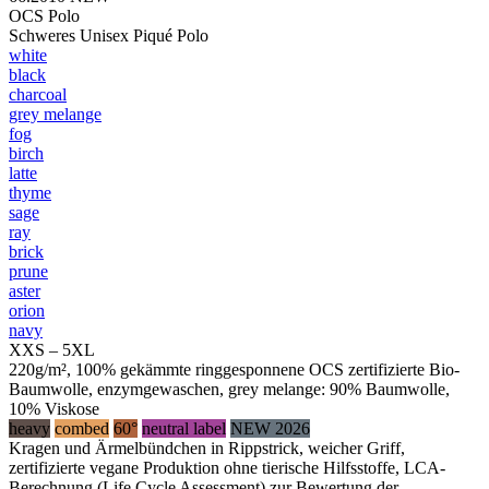
OCS Polo
Schweres Unisex Piqué Polo
white
black
charcoal
grey melange
fog
birch
latte
thyme
sage
ray
brick
prune
aster
orion
navy
XXS – 5XL
220g/m², 100% gekämmte ringgesponnene OCS zertifizierte Bio-
Baumwolle, enzymgewaschen, grey melange: 90% Baumwolle,
10% Viskose
heavy
combed
60°
neutral label
NEW 2026
Kragen und Ärmelbündchen in Rippstrick, weicher Griff,
zertifizierte vegane Produktion ohne tierische Hilfsstoffe, LCA-
Berechnung (Life Cycle Assessment) zur Bewertung der