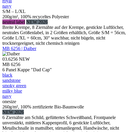
royal
navy
S/M – L/XL
200g/m², 100% recyceltes Polyester
neutral label
NEW 2026
Breite Krempe, 8 Ziernähte auf der Krempe, gestickte Luftlöcher,
neutrales Größenlabel, in 2 Größen erhältlich, Größe S/M = 56cm,
Größe L/XL = 60cm, 30° waschbar, nicht bügeln, nicht
trocknergeeignet, nicht chemisch reinigen
MB 6256 | Daiber
03.6256
NEW
MB 6256
6 Panel Kappe "Dad Cap"
black
sandstone
smoky green
milky blue
navy
onesize
260g/m², 100% zertifizierte Bio-Baumwolle
NEW 2026
6 Ziernähte am Schild, gefüttertes Schweißband, Frontpanele
unverstärkt, mittleres Kappenprofil, 6 gestickte Luftlöcher,
Metallschnalle in mattsilber, stirnanliegend, Handwäsche, nicht