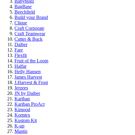
Babybugz
BagBase
Beechfield
Build your Brand
Clique
Craft Corporate
Craft Teamwear
Cutter & Buck
Daiber
Fare
Flexfit
Fruit of the Loom
Halfar
Helly Hansen
James Harvest
J.Harvest & Frost
Jerzees
JN by Daiber
Kariban
Kariban ProAct
Kimood
Korntex
Kustom Kit
K-up
Mantis