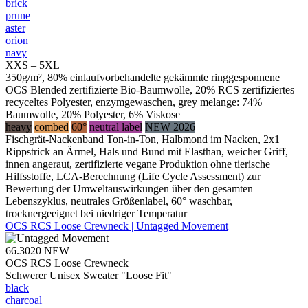
brick
prune
aster
orion
navy
XXS – 5XL
350g/m², 80% einlaufvorbehandelte gekämmte ringgesponnene
OCS Blended zertifizierte Bio-Baumwolle, 20% RCS zertifiziertes
recyceltes Polyester, enzymgewaschen, grey melange: 74%
Baumwolle, 20% Polyester, 6% Viskose
heavy
combed
60°
neutral label
NEW 2026
Fischgrät-Nackenband Ton-in-Ton, Halbmond im Nacken, 2x1
Rippstrick an Ärmel, Hals und Bund mit Elasthan, weicher Griff,
innen angeraut, zertifizierte vegane Produktion ohne tierische
Hilfsstoffe, LCA-Berechnung (Life Cycle Assessment) zur
Bewertung der Umweltauswirkungen über den gesamten
Lebenszyklus, neutrales Größenlabel, 60° waschbar,
trocknergeeignet bei niedriger Temperatur
OCS RCS Loose Crewneck | Untagged Movement
66.3020
NEW
OCS RCS Loose Crewneck
Schwerer Unisex Sweater "Loose Fit"
black
charcoal