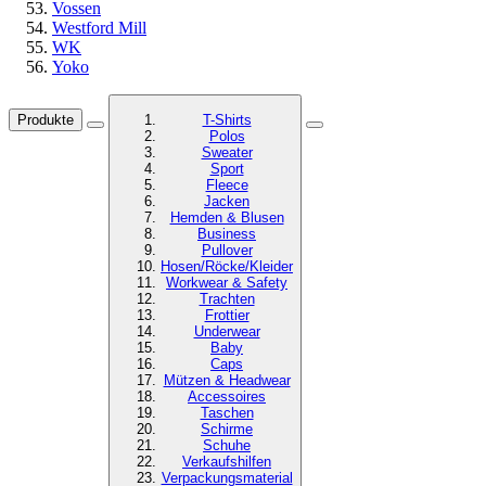
Vossen
Westford Mill
WK
Yoko
Produkte
T-Shirts
Polos
Sweater
Sport
Fleece
Jacken
Hemden & Blusen
Business
Pullover
Hosen/Röcke/Kleider
Workwear & Safety
Trachten
Frottier
Underwear
Baby
Caps
Mützen & Headwear
Accessoires
Taschen
Schirme
Schuhe
Verkaufshilfen
Verpackungsmaterial