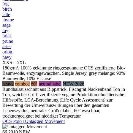
fog
birch
latte
thyme
sage
ray
brick
prune
aster
orion
navy
XXS – 5XL
180g/m², 100% gekämmte ringgesponnene OCS zertifizierte Bio-
Baumwolle, enzymgewaschen, Single Jersey, grey melange: 90%
Baumwolle, 10% Viskose
heavy
combed
60°
neutral label
NEW 2026
Rundhalsausschnitt aus Rippstrick, Fischgrät-Nackenband Ton-in-
Ton, weicher Griff, zertifizierte vegane Produktion ohne tierische
Hilfsstoffe, LCA-Berechnung (Life Cycle Assessment) zur
Bewertung der Umweltauswirkungen über den gesamten
Lebenszyklus, neutrales Größenlabel, 60° waschbar,
trocknergeeignet bei niedriger Temperatur
OCS Polo | Untagged Movement
66.2010
NEW