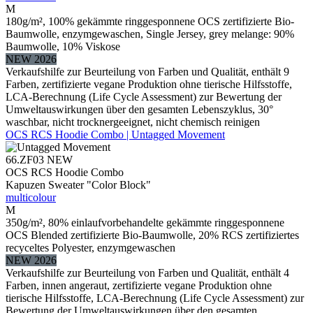
M
180g/m², 100% gekämmte ringgesponnene OCS zertifizierte Bio-
Baumwolle, enzymgewaschen, Single Jersey, grey melange: 90%
Baumwolle, 10% Viskose
NEW 2026
Verkaufshilfe zur Beurteilung von Farben und Qualität, enthält 9
Farben, zertifizierte vegane Produktion ohne tierische Hilfsstoffe,
LCA-Berechnung (Life Cycle Assessment) zur Bewertung der
Umweltauswirkungen über den gesamten Lebenszyklus, 30°
waschbar, nicht trocknergeeignet, nicht chemisch reinigen
OCS RCS Hoodie Combo | Untagged Movement
66.ZF03
NEW
OCS RCS Hoodie Combo
Kapuzen Sweater "Color Block"
multicolour
M
350g/m², 80% einlaufvorbehandelte gekämmte ringgesponnene
OCS Blended zertifizierte Bio-Baumwolle, 20% RCS zertifiziertes
recyceltes Polyester, enzymgewaschen
NEW 2026
Verkaufshilfe zur Beurteilung von Farben und Qualität, enthält 4
Farben, innen angeraut, zertifizierte vegane Produktion ohne
tierische Hilfsstoffe, LCA-Berechnung (Life Cycle Assessment) zur
Bewertung der Umweltauswirkungen über den gesamten