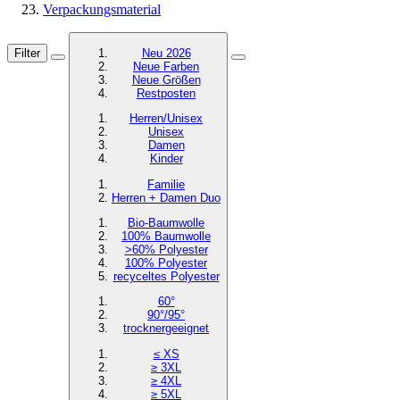
Verpackungsmaterial
Filter
Neu 2026
Neue Farben
Neue Größen
Restposten
Herren/Unisex
Unisex
Damen
Kinder
Familie
Herren + Damen Duo
Bio-Baumwolle
100% Baumwolle
>60% Polyester
100% Polyester
recyceltes
Polyester
60°
90°/95°
trocknergeeignet
≤ XS
≥ 3XL
≥ 4XL
≥ 5XL