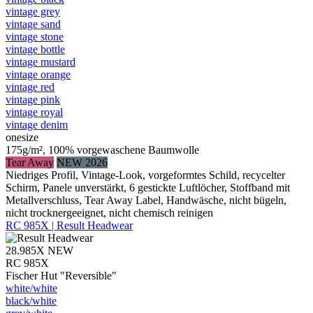
vintage grey
vintage sand
vintage stone
vintage bottle
vintage mustard
vintage orange
vintage red
vintage pink
vintage royal
vintage denim
onesize
175g/m², 100% vorgewaschene Baumwolle
Tear Away
NEW 2026
Niedriges Profil, Vintage-Look, vorgeformtes Schild, recycelter
Schirm, Panele unverstärkt, 6 gestickte Luftlöcher, Stoffband mit
Metallverschluss, Tear Away Label, Handwäsche, nicht bügeln,
nicht trocknergeeignet, nicht chemisch reinigen
RC 985X | Result Headwear
28.985X
NEW
RC 985X
Fischer Hut "Reversible"
white/​white
black/​white