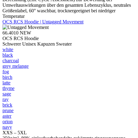
Umweltauswirkungen über den gesamten Lebenszyklus, neutrales
Größenlabel, 60° waschbar, trocknergeeignet bei niedriger
Temperatur
OCS RCS Hoodie | Untagged Movement
66.4010
NEW
OCS RCS Hoodie
Schwerer Unisex Kapuzen Sweater
white
black
charcoal
grey melange
fog
birch
latte
thyme
sage
ray
brick
prune
aster
orion
navy
XXS – 5XL