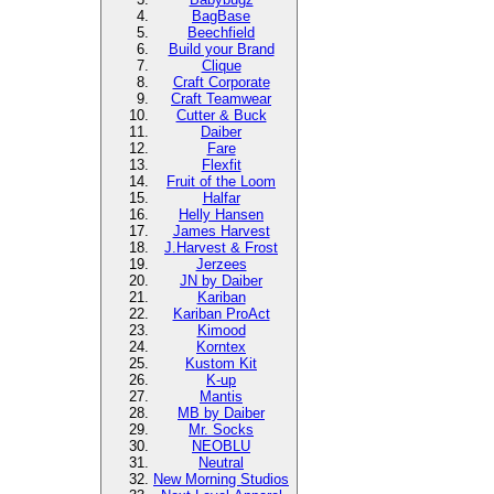
BagBase
Beechfield
Build your Brand
Clique
Craft Corporate
Craft Teamwear
Cutter & Buck
Daiber
Fare
Flexfit
Fruit of the Loom
Halfar
Helly Hansen
James Harvest
J.Harvest & Frost
Jerzees
JN by Daiber
Kariban
Kariban ProAct
Kimood
Korntex
Kustom Kit
K-up
Mantis
MB by Daiber
Mr. Socks
NEOBLU
Neutral
New Morning Studios