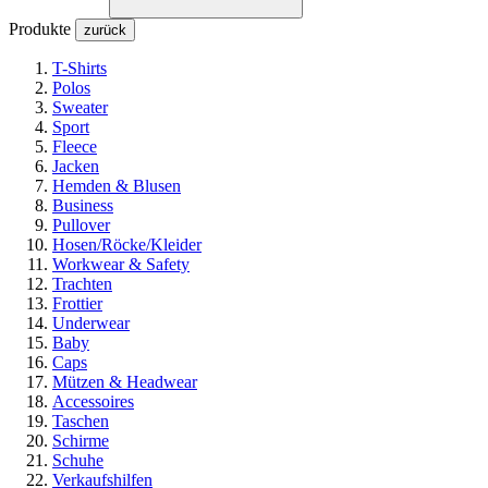
Produkte
zurück
T-Shirts
Polos
Sweater
Sport
Fleece
Jacken
Hemden & Blusen
Business
Pullover
Hosen/Röcke/Kleider
Workwear & Safety
Trachten
Frottier
Underwear
Baby
Caps
Mützen & Headwear
Accessoires
Taschen
Schirme
Schuhe
Verkaufshilfen