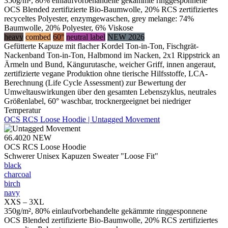
350g/m², 80% einlaufvorbehandelte gekämmte ringgesponnene
OCS Blended zertifizierte Bio-Baumwolle, 20% RCS zertifiziertes
recyceltes Polyester, enzymgewaschen, grey melange: 74%
Baumwolle, 20% Polyester, 6% Viskose
heavy
combed
60°
neutral label
NEW 2026
Gefütterte Kapuze mit flacher Kordel Ton-in-Ton, Fischgrät-
Nackenband Ton-in-Ton, Halbmond im Nacken, 2x1 Rippstrick an
Ärmeln und Bund, Kängurutasche, weicher Griff, innen angeraut,
zertifizierte vegane Produktion ohne tierische Hilfsstoffe, LCA-
Berechnung (Life Cycle Assessment) zur Bewertung der
Umweltauswirkungen über den gesamten Lebenszyklus, neutrales
Größenlabel, 60° waschbar, trocknergeeignet bei niedriger
Temperatur
OCS RCS Loose Hoodie | Untagged Movement
66.4020
NEW
OCS RCS Loose Hoodie
Schwerer Unisex Kapuzen Sweater "Loose Fit"
black
charcoal
birch
navy
XXS – 3XL
350g/m², 80% einlaufvorbehandelte gekämmte ringgesponnene
OCS Blended zertifizierte Bio-Baumwolle, 20% RCS zertifiziertes