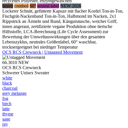
recyceltes Polyester, enzymgewaschen
heavy
combed
60°
neutral label
NEW 2026
Lockerer Schnitt, gefütterte Kapuze mit flacher Kordel Ton-in-Ton,
Fischgrät-Nackenband Ton-in-Ton, Halbmond im Nacken, 2x1
Rippstrick an Ärmeln und Bund, Kängurutasche, weicher Griff,
innen angeraut, zertifizierte vegane Produktion ohne tierische
Hilfsstoffe, LCA-Berechnung (Life Cycle Assessment) zur
Bewertung der Umweltauswirkungen über den gesamten
Lebenszyklus, neutrales Größenlabel, 60° waschbar,
trocknergeeignet bei niedriger Temperatur
OCS RCS Crewneck | Untagged Movement
66.3010
NEW
OCS RCS Crewneck
Schwerer Unisex Sweater
white
black
charcoal
grey melange
fog
birch
latte
thyme
sage
ray