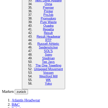
Next Level
Apparel
Onna
Premier
Printer
ProJob
Promodoro
Pure Waste
Quadra
Regatta
Result
Result Headwear
RTP
Russell Athletic
Seidensticker
SOL'S
Spiro
Stedman
Tee Jays
The One Towelling
Untagged Movement
Vossen
Westford Mill
WK
Yoko
Marken
zurück
Atlantis Headwear
B&C