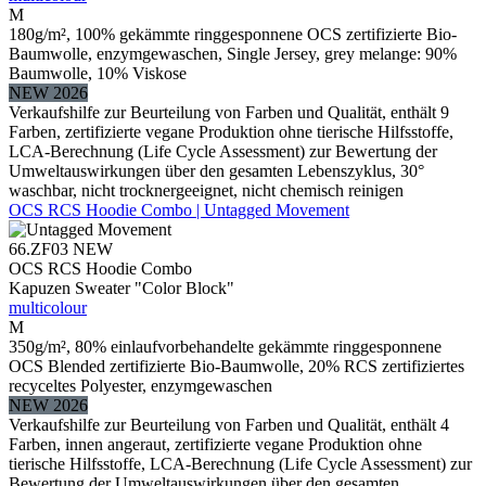
M
180g/m², 100% gekämmte ringgesponnene OCS zertifizierte Bio-
Baumwolle, enzymgewaschen, Single Jersey, grey melange: 90%
Baumwolle, 10% Viskose
NEW 2026
Verkaufshilfe zur Beurteilung von Farben und Qualität, enthält 9
Farben, zertifizierte vegane Produktion ohne tierische Hilfsstoffe,
LCA-Berechnung (Life Cycle Assessment) zur Bewertung der
Umweltauswirkungen über den gesamten Lebenszyklus, 30°
waschbar, nicht trocknergeeignet, nicht chemisch reinigen
OCS RCS Hoodie Combo | Untagged Movement
66.ZF03
NEW
OCS RCS Hoodie Combo
Kapuzen Sweater "Color Block"
multicolour
M
350g/m², 80% einlaufvorbehandelte gekämmte ringgesponnene
OCS Blended zertifizierte Bio-Baumwolle, 20% RCS zertifiziertes
recyceltes Polyester, enzymgewaschen
NEW 2026
Verkaufshilfe zur Beurteilung von Farben und Qualität, enthält 4
Farben, innen angeraut, zertifizierte vegane Produktion ohne
tierische Hilfsstoffe, LCA-Berechnung (Life Cycle Assessment) zur
Bewertung der Umweltauswirkungen über den gesamten