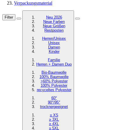
Verpackungsmaterial
Filter
Neu 2026
Neue Farben
Neue Größen
Restposten
Herren/Unisex
Unisex
Damen
Kinder
Familie
Herren + Damen Duo
Bio-Baumwolle
100% Baumwolle
>60% Polyester
100% Polyester
recyceltes
Polyester
60°
90°/95°
trocknergeeignet
≤ XS
≥ 3XL
≥ 4XL
≥ 5XL