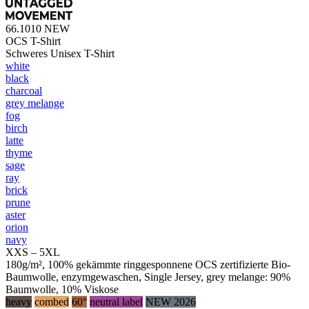
66.1010
NEW
OCS T-Shirt
Schweres Unisex T-Shirt
white
black
charcoal
grey melange
fog
birch
latte
thyme
sage
ray
brick
prune
aster
orion
navy
XXS – 5XL
180g/m², 100% gekämmte ringgesponnene OCS zertifizierte Bio-
Baumwolle, enzymgewaschen, Single Jersey, grey melange: 90%
Baumwolle, 10% Viskose
heavy
combed
60°
neutral label
NEW 2026