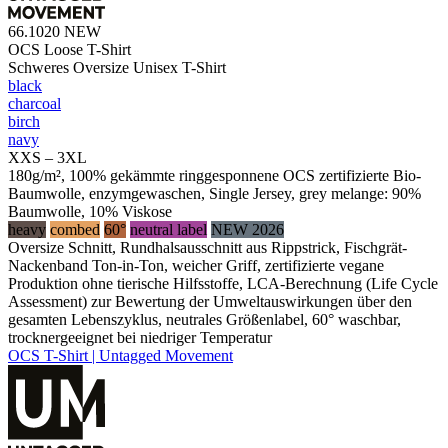
66.1020
NEW
OCS Loose T-Shirt
Schweres Oversize Unisex T-Shirt
black
charcoal
birch
navy
XXS – 3XL
180g/m², 100% gekämmte ringgesponnene OCS zertifizierte Bio-
Baumwolle, enzymgewaschen, Single Jersey, grey melange: 90%
Baumwolle, 10% Viskose
heavy
combed
60°
neutral label
NEW 2026
Oversize Schnitt, Rundhalsausschnitt aus Rippstrick, Fischgrät-
Nackenband Ton-in-Ton, weicher Griff, zertifizierte vegane
Produktion ohne tierische Hilfsstoffe, LCA-Berechnung (Life Cycle
Assessment) zur Bewertung der Umweltauswirkungen über den
gesamten Lebenszyklus, neutrales Größenlabel, 60° waschbar,
trocknergeeignet bei niedriger Temperatur
OCS T-Shirt | Untagged Movement