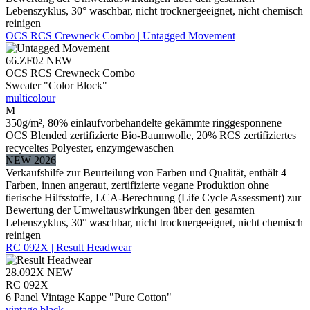
Lebenszyklus, 30° waschbar, nicht trocknergeeignet, nicht chemisch
reinigen
OCS RCS Crewneck Combo | Untagged Movement
66.ZF02
NEW
OCS RCS Crewneck Combo
Sweater "Color Block"
multicolour
M
350g/m², 80% einlaufvorbehandelte gekämmte ringgesponnene
OCS Blended zertifizierte Bio-Baumwolle, 20% RCS zertifiziertes
recyceltes Polyester, enzymgewaschen
NEW 2026
Verkaufshilfe zur Beurteilung von Farben und Qualität, enthält 4
Farben, innen angeraut, zertifizierte vegane Produktion ohne
tierische Hilfsstoffe, LCA-Berechnung (Life Cycle Assessment) zur
Bewertung der Umweltauswirkungen über den gesamten
Lebenszyklus, 30° waschbar, nicht trocknergeeignet, nicht chemisch
reinigen
RC 092X | Result Headwear
28.092X
NEW
RC 092X
6 Panel Vintage Kappe "Pure Cotton"
vintage black