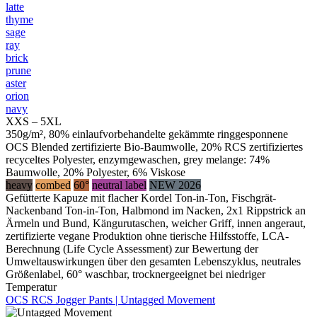
latte
thyme
sage
ray
brick
prune
aster
orion
navy
XXS – 5XL
350g/m², 80% einlaufvorbehandelte gekämmte ringgesponnene
OCS Blended zertifizierte Bio-Baumwolle, 20% RCS zertifiziertes
recyceltes Polyester, enzymgewaschen, grey melange: 74%
Baumwolle, 20% Polyester, 6% Viskose
heavy
combed
60°
neutral label
NEW 2026
Gefütterte Kapuze mit flacher Kordel Ton-in-Ton, Fischgrät-
Nackenband Ton-in-Ton, Halbmond im Nacken, 2x1 Rippstrick an
Ärmeln und Bund, Kängurutaschen, weicher Griff, innen angeraut,
zertifizierte vegane Produktion ohne tierische Hilfsstoffe, LCA-
Berechnung (Life Cycle Assessment) zur Bewertung der
Umweltauswirkungen über den gesamten Lebenszyklus, neutrales
Größenlabel, 60° waschbar, trocknergeeignet bei niedriger
Temperatur
OCS RCS Jogger Pants | Untagged Movement