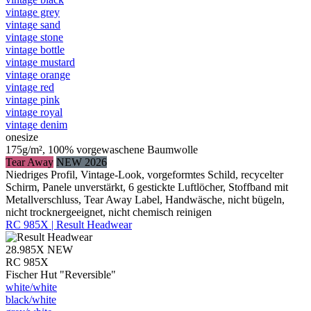
vintage grey
vintage sand
vintage stone
vintage bottle
vintage mustard
vintage orange
vintage red
vintage pink
vintage royal
vintage denim
onesize
175g/m², 100% vorgewaschene Baumwolle
Tear Away
NEW 2026
Niedriges Profil, Vintage-Look, vorgeformtes Schild, recycelter
Schirm, Panele unverstärkt, 6 gestickte Luftlöcher, Stoffband mit
Metallverschluss, Tear Away Label, Handwäsche, nicht bügeln,
nicht trocknergeeignet, nicht chemisch reinigen
RC 985X | Result Headwear
28.985X
NEW
RC 985X
Fischer Hut "Reversible"
white/​white
black/​white