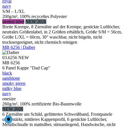
royal
navy
S/M – L/XL
200g/m², 100% recyceltes Polyester
neutral label
NEW 2026
Breite Krempe, 8 Ziernähte auf der Krempe, gestickte Luftlöcher,
neutrales Größenlabel, in 2 Größen erhältlich, Größe S/M = 56cm,
Größe L/XL = 60cm, 30° waschbar, nicht bügeln, nicht
trocknergeeignet, nicht chemisch reinigen
MB 6256 | Daiber
03.6256
NEW
MB 6256
6 Panel Kappe "Dad Cap"
black
sandstone
smoky green
milky blue
navy
onesize
260g/m², 100% zertifizierte Bio-Baumwolle
NEW 2026
6 Ziernähte am Schild, gefüttertes Schweißband, Frontpanele
unverstärkt, mittleres Kappenprofil, 6 gestickte Luftlöcher,
Metallschnalle in mattsilber, stirnanliegend, Handwäsche, nicht