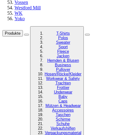
Vossen
Westford Mill
WK
Yoko
Produkte
T-Shirts
Polos
Sweater
Sport
Fleece
Jacken
Hemden & Blusen
Business
Pullover
Hosen/Röcke/Kleider
Workwear & Safety
Trachten
Frottier
Underwear
Baby
Caps
Mützen & Headwear
Accessoires
Taschen
Schirme
Schuhe
Verkaufshilfen
Verpackungsmaterial