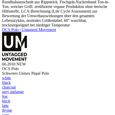
Rundhalsausschnitt aus Rippstrick, Fischgrät-Nackenband Ton-in-
Ton, weicher Griff, zertifizierte vegane Produktion ohne tierische
Hilfsstoffe, LCA-Berechnung (Life Cycle Assessment) zur
Bewertung der Umweltauswirkungen über den gesamten
Lebenszyklus, neutrales Größenlabel, 60° waschbar,
trocknergeeignet bei niedriger Temperatur
OCS Polo | Untagged Movement
66.2010
NEW
OCS Polo
Schweres Unisex Piqué Polo
white
black
charcoal
grey melange
fog
birch
latte
thyme
sage