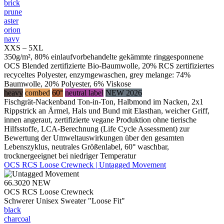
brick
prune
aster
orion
navy
XXS – 5XL
350g/m², 80% einlaufvorbehandelte gekämmte ringgesponnene
OCS Blended zertifizierte Bio-Baumwolle, 20% RCS zertifiziertes
recyceltes Polyester, enzymgewaschen, grey melange: 74%
Baumwolle, 20% Polyester, 6% Viskose
heavy
combed
60°
neutral label
NEW 2026
Fischgrät-Nackenband Ton-in-Ton, Halbmond im Nacken, 2x1
Rippstrick an Ärmel, Hals und Bund mit Elasthan, weicher Griff,
innen angeraut, zertifizierte vegane Produktion ohne tierische
Hilfsstoffe, LCA-Berechnung (Life Cycle Assessment) zur
Bewertung der Umweltauswirkungen über den gesamten
Lebenszyklus, neutrales Größenlabel, 60° waschbar,
trocknergeeignet bei niedriger Temperatur
OCS RCS Loose Crewneck | Untagged Movement
66.3020
NEW
OCS RCS Loose Crewneck
Schwerer Unisex Sweater "Loose Fit"
black
charcoal