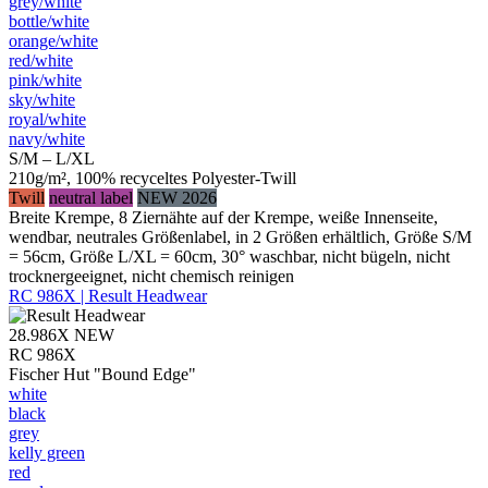
grey/​white
bottle/​white
orange/​white
red/​white
pink/​white
sky/​white
royal/​white
navy/​white
S/M – L/XL
210g/m², 100% recyceltes Polyester-Twill
Twill
neutral label
NEW 2026
Breite Krempe, 8 Ziernähte auf der Krempe, weiße Innenseite,
wendbar, neutrales Größenlabel, in 2 Größen erhältlich, Größe S/M
= 56cm, Größe L/XL = 60cm, 30° waschbar, nicht bügeln, nicht
trocknergeeignet, nicht chemisch reinigen
RC 986X | Result Headwear
28.986X
NEW
RC 986X
Fischer Hut "Bound Edge"
white
black
grey
kelly green
red