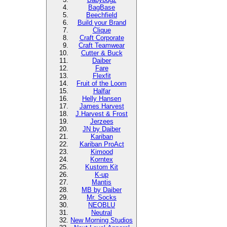
BagBase
Beechfield
Build your Brand
Clique
Craft Corporate
Craft Teamwear
Cutter & Buck
Daiber
Fare
Flexfit
Fruit of the Loom
Halfar
Helly Hansen
James Harvest
J.Harvest & Frost
Jerzees
JN by Daiber
Kariban
Kariban ProAct
Kimood
Korntex
Kustom Kit
K-up
Mantis
MB by Daiber
Mr. Socks
NEOBLU
Neutral
New Morning Studios