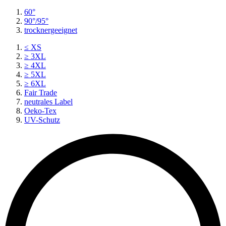
60°
90°/95°
trocknergeeignet
≤ XS
≥ 3XL
≥ 4XL
≥ 5XL
≥ 6XL
Fair Trade
neutrales Label
Oeko-Tex
UV-Schutz