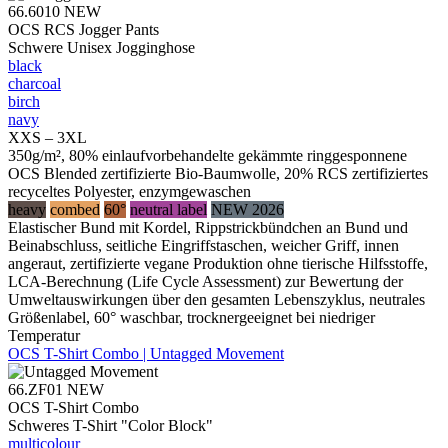
66.6010
NEW
OCS RCS Jogger Pants
Schwere Unisex Jogginghose
black
charcoal
birch
navy
XXS – 3XL
350g/m², 80% einlaufvorbehandelte gekämmte ringgesponnene
OCS Blended zertifizierte Bio-Baumwolle, 20% RCS zertifiziertes
recyceltes Polyester, enzymgewaschen
heavy
combed
60°
neutral label
NEW 2026
Elastischer Bund mit Kordel, Rippstrickbündchen an Bund und
Beinabschluss, seitliche Eingriffstaschen, weicher Griff, innen
angeraut, zertifizierte vegane Produktion ohne tierische Hilfsstoffe,
LCA-Berechnung (Life Cycle Assessment) zur Bewertung der
Umweltauswirkungen über den gesamten Lebenszyklus, neutrales
Größenlabel, 60° waschbar, trocknergeeignet bei niedriger
Temperatur
OCS T-Shirt Combo | Untagged Movement
66.ZF01
NEW
OCS T-Shirt Combo
Schweres T-Shirt "Color Block"
multicolour