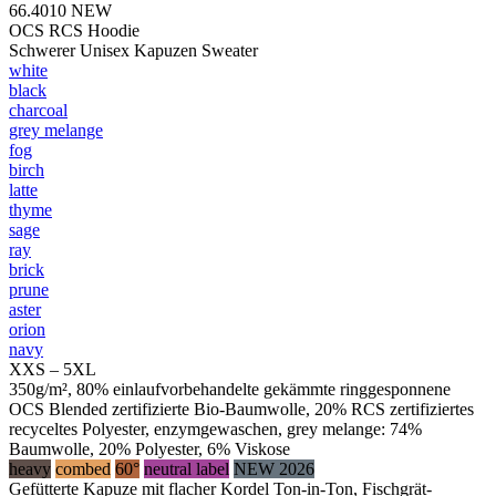
66.4010
NEW
OCS RCS Hoodie
Schwerer Unisex Kapuzen Sweater
white
black
charcoal
grey melange
fog
birch
latte
thyme
sage
ray
brick
prune
aster
orion
navy
XXS – 5XL
350g/m², 80% einlaufvorbehandelte gekämmte ringgesponnene
OCS Blended zertifizierte Bio-Baumwolle, 20% RCS zertifiziertes
recyceltes Polyester, enzymgewaschen, grey melange: 74%
Baumwolle, 20% Polyester, 6% Viskose
heavy
combed
60°
neutral label
NEW 2026
Gefütterte Kapuze mit flacher Kordel Ton-in-Ton, Fischgrät-