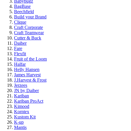
Babybugz
BagBase
Beechfield
Build your Brand
Clique
Craft Corporate
Craft Teamwear
Cutter & Buck
Daiber
Fare
Flexfit
Fruit of the Loom
Halfar
Helly Hansen
James Harvest
J.Harvest & Frost
Jerzees
JN by Daiber
Kariban
Kariban ProAct
Kimood
Korntex
Kustom Kit
K-up
Mantis