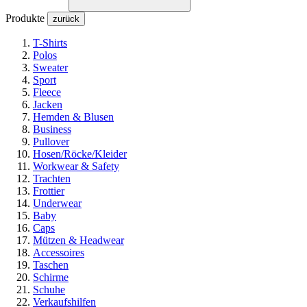
Produkte
zurück
T-Shirts
Polos
Sweater
Sport
Fleece
Jacken
Hemden & Blusen
Business
Pullover
Hosen/Röcke/Kleider
Workwear & Safety
Trachten
Frottier
Underwear
Baby
Caps
Mützen & Headwear
Accessoires
Taschen
Schirme
Schuhe
Verkaufshilfen