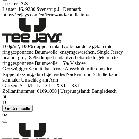
Tee Jays A/S
Lansen 16, 9230 Svenstrup J., Denmark
https://teejays.com/en/terms-and-condicitons
160g/m², 100% doppelt einlaufvorbehandelte
gekämmte
ringgesponnene
Baumwolle,
enzymgewaschen
,
Single Jersey
,
heather
grey: 85% doppelt einlaufvorbehandelte
gekämmte
ringgesponnene
Baumwolle, 15%
Viskose
Großzügiger Schnitt, halsferner Ausschnitt mit schmaler
Rippeinfassung, durchgehendes Nacken- und Schulterband,
schmaler Umschlag am Arm
Größen:
S
–
M
–
L
–
XL
–
XXL
–
3XL
Zolltarifnummer:
61091000
|
Ursprungsland:
Bangladesch
50
10
Größentabelle
62