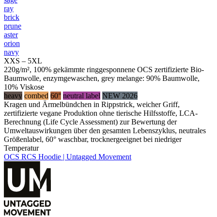
ray
brick
prune
aster
orion
navy
XXS – 5XL
220g/m², 100% gekämmte ringgesponnene OCS zertifizierte Bio-
Baumwolle, enzymgewaschen, grey melange: 90% Baumwolle,
10% Viskose
heavy
combed
60°
neutral label
NEW 2026
Kragen und Ärmelbündchen in Rippstrick, weicher Griff,
zertifizierte vegane Produktion ohne tierische Hilfsstoffe, LCA-
Berechnung (Life Cycle Assessment) zur Bewertung der
Umweltauswirkungen über den gesamten Lebenszyklus, neutrales
Größenlabel, 60° waschbar, trocknergeeignet bei niedriger
Temperatur
OCS RCS Hoodie | Untagged Movement