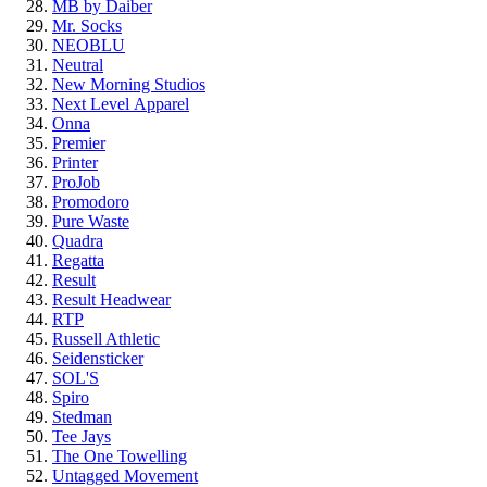
MB by Daiber
Mr. Socks
NEOBLU
Neutral
New Morning Studios
Next Level
Apparel
Onna
Premier
Printer
ProJob
Promodoro
Pure Waste
Quadra
Regatta
Result
Result Headwear
RTP
Russell Athletic
Seidensticker
SOL'S
Spiro
Stedman
Tee Jays
The One Towelling
Untagged Movement