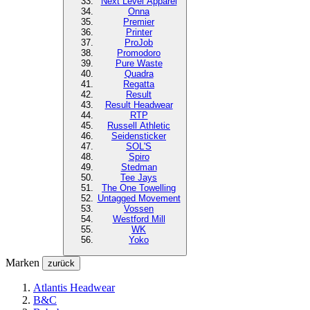
Next Level
Apparel
Onna
Premier
Printer
ProJob
Promodoro
Pure Waste
Quadra
Regatta
Result
Result Headwear
RTP
Russell Athletic
Seidensticker
SOL'S
Spiro
Stedman
Tee Jays
The One Towelling
Untagged Movement
Vossen
Westford Mill
WK
Yoko
Marken
zurück
Atlantis Headwear
B&C