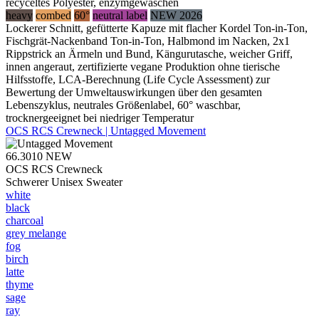
recyceltes Polyester, enzymgewaschen
heavy
combed
60°
neutral label
NEW 2026
Lockerer Schnitt, gefütterte Kapuze mit flacher Kordel Ton-in-Ton,
Fischgrät-Nackenband Ton-in-Ton, Halbmond im Nacken, 2x1
Rippstrick an Ärmeln und Bund, Kängurutasche, weicher Griff,
innen angeraut, zertifizierte vegane Produktion ohne tierische
Hilfsstoffe, LCA-Berechnung (Life Cycle Assessment) zur
Bewertung der Umweltauswirkungen über den gesamten
Lebenszyklus, neutrales Größenlabel, 60° waschbar,
trocknergeeignet bei niedriger Temperatur
OCS RCS Crewneck | Untagged Movement
66.3010
NEW
OCS RCS Crewneck
Schwerer Unisex Sweater
white
black
charcoal
grey melange
fog
birch
latte
thyme
sage
ray