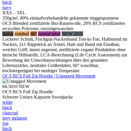
birch
navy
XXS – 3XL
350g/m², 80% einlaufvorbehandelte gekämmte ringgesponnene
OCS Blended zertifizierte Bio-Baumwolle, 20% RCS zertifiziertes
recyceltes Polyester, enzymgewaschen
heavy
combed
60°
neutral label
NEW 2026
Lockerer Schnitt, Fischgrät-Nackenband Ton-in-Ton, Halbmond im
Nacken, 2x1 Rippstrick an Ärmel, Hals und Bund mit Elasthan,
weicher Griff, innen angeraut, zertifizierte vegane Produktion ohne
tierische Hilfsstoffe, LCA-Berechnung (Life Cycle Assessment) zur
Bewertung der Umweltauswirkungen über den gesamten
Lebenszyklus, neutrales Größenlabel, 60° waschbar,
trocknergeeignet bei niedriger Temperatur
OCS RCS Full Zip Hoodie | Untagged Movement
66.5010
NEW
OCS RCS Full Zip Hoodie
Schwere Unisex Kapuzen Sweatjacke
white
black
charcoal
grey melange
fog
birch