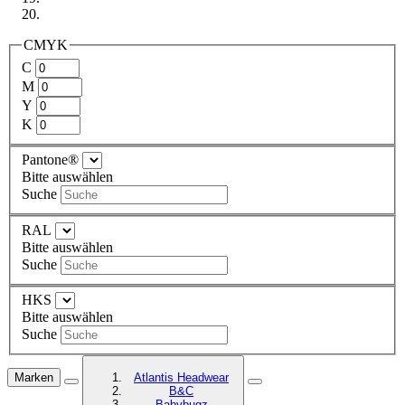
CMYK
C
M
Y
K
Pantone®
Bitte auswählen
Suche
RAL
Bitte auswählen
Suche
HKS
Bitte auswählen
Suche
Marken
Atlantis Headwear
B&C
Babybugz