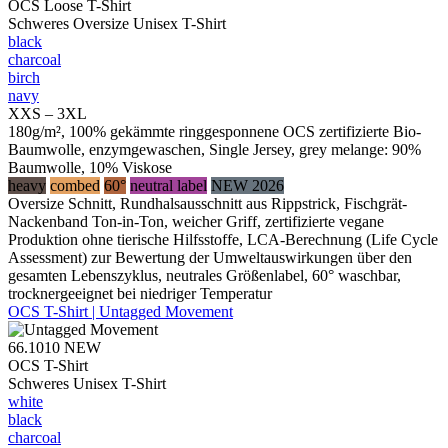
OCS Loose T-Shirt
Schweres Oversize Unisex T-Shirt
black
charcoal
birch
navy
XXS – 3XL
180g/m², 100% gekämmte ringgesponnene OCS zertifizierte Bio-
Baumwolle, enzymgewaschen, Single Jersey, grey melange: 90%
Baumwolle, 10% Viskose
heavy
combed
60°
neutral label
NEW 2026
Oversize Schnitt, Rundhalsausschnitt aus Rippstrick, Fischgrät-
Nackenband Ton-in-Ton, weicher Griff, zertifizierte vegane
Produktion ohne tierische Hilfsstoffe, LCA-Berechnung (Life Cycle
Assessment) zur Bewertung der Umweltauswirkungen über den
gesamten Lebenszyklus, neutrales Größenlabel, 60° waschbar,
trocknergeeignet bei niedriger Temperatur
OCS T-Shirt | Untagged Movement
66.1010
NEW
OCS T-Shirt
Schweres Unisex T-Shirt
white
black
charcoal