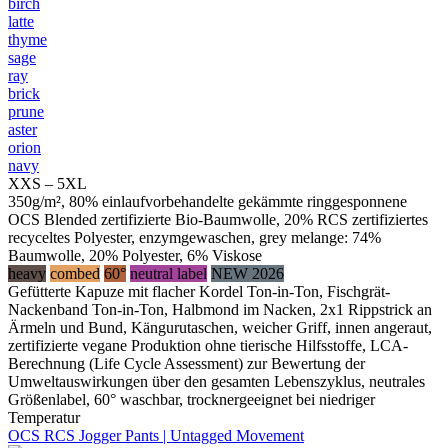
birch
latte
thyme
sage
ray
brick
prune
aster
orion
navy
XXS – 5XL
350g/m², 80% einlaufvorbehandelte gekämmte ringgesponnene
OCS Blended zertifizierte Bio-Baumwolle, 20% RCS zertifiziertes
recyceltes Polyester, enzymgewaschen, grey melange: 74%
Baumwolle, 20% Polyester, 6% Viskose
heavy
combed
60°
neutral label
NEW 2026
Gefütterte Kapuze mit flacher Kordel Ton-in-Ton, Fischgrät-
Nackenband Ton-in-Ton, Halbmond im Nacken, 2x1 Rippstrick an
Ärmeln und Bund, Kängurutaschen, weicher Griff, innen angeraut,
zertifizierte vegane Produktion ohne tierische Hilfsstoffe, LCA-
Berechnung (Life Cycle Assessment) zur Bewertung der
Umweltauswirkungen über den gesamten Lebenszyklus, neutrales
Größenlabel, 60° waschbar, trocknergeeignet bei niedriger
Temperatur
OCS RCS Jogger Pants | Untagged Movement