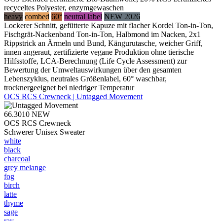
recyceltes Polyester, enzymgewaschen
heavy
combed
60°
neutral label
NEW 2026
Lockerer Schnitt, gefütterte Kapuze mit flacher Kordel Ton-in-Ton,
Fischgrät-Nackenband Ton-in-Ton, Halbmond im Nacken, 2x1
Rippstrick an Ärmeln und Bund, Kängurutasche, weicher Griff,
innen angeraut, zertifizierte vegane Produktion ohne tierische
Hilfsstoffe, LCA-Berechnung (Life Cycle Assessment) zur
Bewertung der Umweltauswirkungen über den gesamten
Lebenszyklus, neutrales Größenlabel, 60° waschbar,
trocknergeeignet bei niedriger Temperatur
OCS RCS Crewneck | Untagged Movement
66.3010
NEW
OCS RCS Crewneck
Schwerer Unisex Sweater
white
black
charcoal
grey melange
fog
birch
latte
thyme
sage
ray