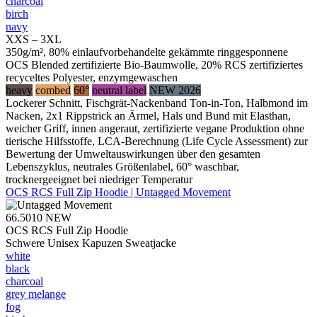
charcoal
birch
navy
XXS – 3XL
350g/m², 80% einlaufvorbehandelte gekämmte ringgesponnene
OCS Blended zertifizierte Bio-Baumwolle, 20% RCS zertifiziertes
recyceltes Polyester, enzymgewaschen
heavy
combed
60°
neutral label
NEW 2026
Lockerer Schnitt, Fischgrät-Nackenband Ton-in-Ton, Halbmond im
Nacken, 2x1 Rippstrick an Ärmel, Hals und Bund mit Elasthan,
weicher Griff, innen angeraut, zertifizierte vegane Produktion ohne
tierische Hilfsstoffe, LCA-Berechnung (Life Cycle Assessment) zur
Bewertung der Umweltauswirkungen über den gesamten
Lebenszyklus, neutrales Größenlabel, 60° waschbar,
trocknergeeignet bei niedriger Temperatur
OCS RCS Full Zip Hoodie | Untagged Movement
66.5010
NEW
OCS RCS Full Zip Hoodie
Schwere Unisex Kapuzen Sweatjacke
white
black
charcoal
grey melange
fog