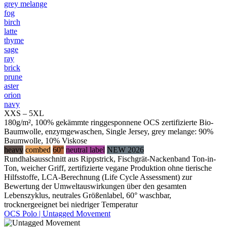
grey melange
fog
birch
latte
thyme
sage
ray
brick
prune
aster
orion
navy
XXS – 5XL
180g/m², 100% gekämmte ringgesponnene OCS zertifizierte Bio-
Baumwolle, enzymgewaschen, Single Jersey, grey melange: 90%
Baumwolle, 10% Viskose
heavy
combed
60°
neutral label
NEW 2026
Rundhalsausschnitt aus Rippstrick, Fischgrät-Nackenband Ton-in-
Ton, weicher Griff, zertifizierte vegane Produktion ohne tierische
Hilfsstoffe, LCA-Berechnung (Life Cycle Assessment) zur
Bewertung der Umweltauswirkungen über den gesamten
Lebenszyklus, neutrales Größenlabel, 60° waschbar,
trocknergeeignet bei niedriger Temperatur
OCS Polo | Untagged Movement