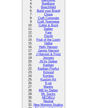
BagBase
Beechfield
Build your Brand
Clique
Craft Corporate
Craft Teamwear
Cutter & Buck
Daiber
Fare
Flexfit
Fruit of the Loom
Halfar
Helly Hansen
James Harvest
J.Harvest & Frost
Jerzees
JN by Daiber
Kariban
Kariban ProAct
Kimood
Korntex
Kustom Kit
K-up
Mantis
MB by Daiber
Mr. Socks
NEOBLU
Neutral
New Morning Studios