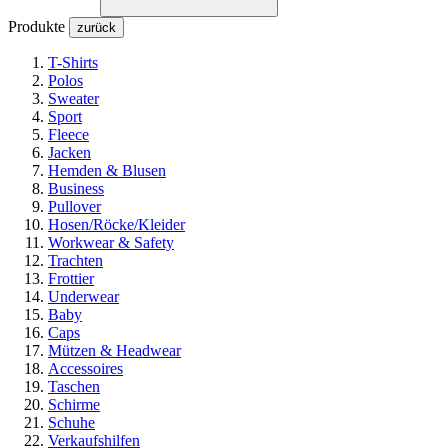
Produkte
zurück
T-Shirts
Polos
Sweater
Sport
Fleece
Jacken
Hemden & Blusen
Business
Pullover
Hosen/Röcke/Kleider
Workwear & Safety
Trachten
Frottier
Underwear
Baby
Caps
Mützen & Headwear
Accessoires
Taschen
Schirme
Schuhe
Verkaufshilfen