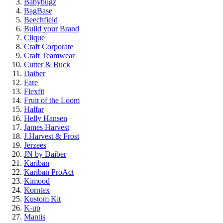
Babybugz
BagBase
Beechfield
Build your Brand
Clique
Craft Corporate
Craft Teamwear
Cutter & Buck
Daiber
Fare
Flexfit
Fruit of the Loom
Halfar
Helly Hansen
James Harvest
J.Harvest & Frost
Jerzees
JN by Daiber
Kariban
Kariban ProAct
Kimood
Korntex
Kustom Kit
K-up
Mantis