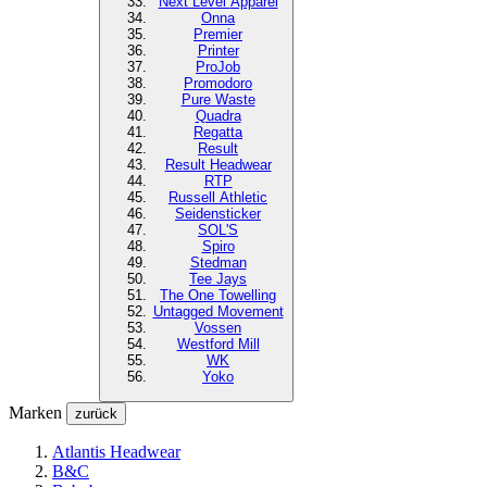
Next Level
Apparel
Onna
Premier
Printer
ProJob
Promodoro
Pure Waste
Quadra
Regatta
Result
Result Headwear
RTP
Russell Athletic
Seidensticker
SOL'S
Spiro
Stedman
Tee Jays
The One Towelling
Untagged Movement
Vossen
Westford Mill
WK
Yoko
Marken
zurück
Atlantis Headwear
B&C