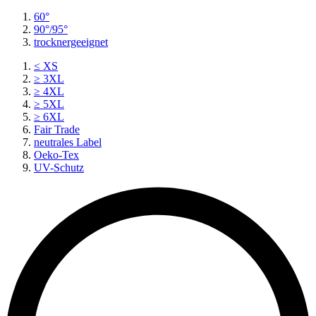
60°
90°/95°
trocknergeeignet
≤ XS
≥ 3XL
≥ 4XL
≥ 5XL
≥ 6XL
Fair Trade
neutrales Label
Oeko-Tex
UV-Schutz