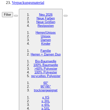
Verpackungsmaterial
Filter
Neu 2026
Neue Farben
Neue Größen
Restposten
Herren/Unisex
Unisex
Damen
Kinder
Familie
Herren + Damen Duo
Bio-Baumwolle
100% Baumwolle
>60% Polyester
100% Polyester
recyceltes
Polyester
60°
90°/95°
trocknergeeignet
≤ XS
≥ 3XL
≥ 4XL
≥ 5XL