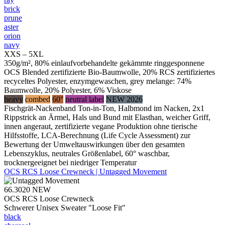
brick
prune
aster
orion
navy
XXS – 5XL
350g/m², 80% einlaufvorbehandelte gekämmte ringgesponnene
OCS Blended zertifizierte Bio-Baumwolle, 20% RCS zertifiziertes
recyceltes Polyester, enzymgewaschen, grey melange: 74%
Baumwolle, 20% Polyester, 6% Viskose
heavy
combed
60°
neutral label
NEW 2026
Fischgrät-Nackenband Ton-in-Ton, Halbmond im Nacken, 2x1
Rippstrick an Ärmel, Hals und Bund mit Elasthan, weicher Griff,
innen angeraut, zertifizierte vegane Produktion ohne tierische
Hilfsstoffe, LCA-Berechnung (Life Cycle Assessment) zur
Bewertung der Umweltauswirkungen über den gesamten
Lebenszyklus, neutrales Größenlabel, 60° waschbar,
trocknergeeignet bei niedriger Temperatur
OCS RCS Loose Crewneck | Untagged Movement
66.3020
NEW
OCS RCS Loose Crewneck
Schwerer Unisex Sweater "Loose Fit"
black