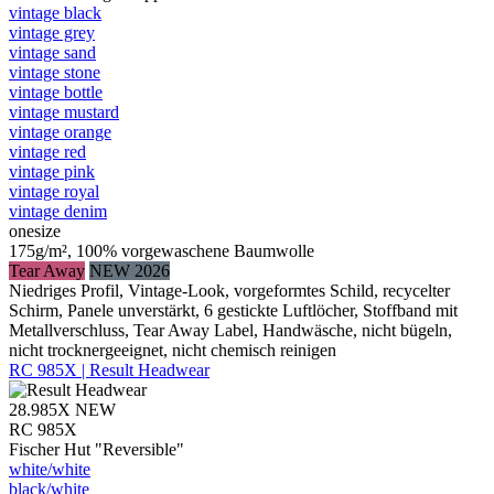
vintage black
vintage grey
vintage sand
vintage stone
vintage bottle
vintage mustard
vintage orange
vintage red
vintage pink
vintage royal
vintage denim
onesize
175g/m², 100% vorgewaschene Baumwolle
Tear Away
NEW 2026
Niedriges Profil, Vintage-Look, vorgeformtes Schild, recycelter
Schirm, Panele unverstärkt, 6 gestickte Luftlöcher, Stoffband mit
Metallverschluss, Tear Away Label, Handwäsche, nicht bügeln,
nicht trocknergeeignet, nicht chemisch reinigen
RC 985X | Result Headwear
28.985X
NEW
RC 985X
Fischer Hut "Reversible"
white/​white
black/​white