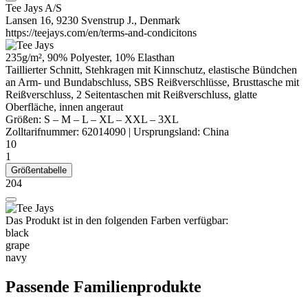
Tee Jays A/S
Lansen 16, 9230 Svenstrup J., Denmark
https://teejays.com/en/terms-and-condicitons
235g/m², 90%
Polyester
, 10%
Elasthan
Taillierter Schnitt, Stehkragen mit Kinnschutz, elastische Bündchen
an Arm- und Bundabschluss, SBS Reißverschlüsse, Brusttasche mit
Reißverschluss, 2 Seitentaschen mit Reißverschluss, glatte
Oberfläche,
innen angeraut
Größen:
S
–
M
–
L
–
XL
–
XXL
–
3XL
Zolltarifnummer:
62014090
|
Ursprungsland:
China
10
1
Größentabelle
204
Das Produkt ist in den folgenden Farben verfügbar:
black
grape
navy
Passende Familienprodukte