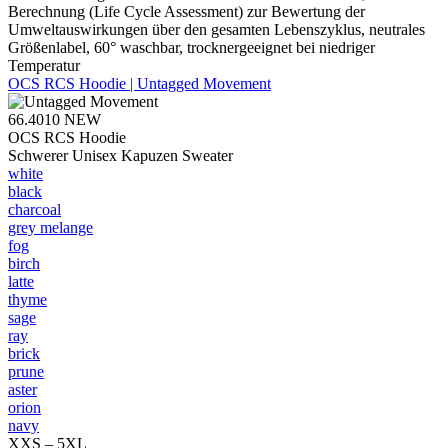
Berechnung (Life Cycle Assessment) zur Bewertung der
Umweltauswirkungen über den gesamten Lebenszyklus, neutrales
Größenlabel, 60° waschbar, trocknergeeignet bei niedriger
Temperatur
OCS RCS Hoodie | Untagged Movement
66.4010
NEW
OCS RCS Hoodie
Schwerer Unisex Kapuzen Sweater
white
black
charcoal
grey melange
fog
birch
latte
thyme
sage
ray
brick
prune
aster
orion
navy
XXS – 5XL