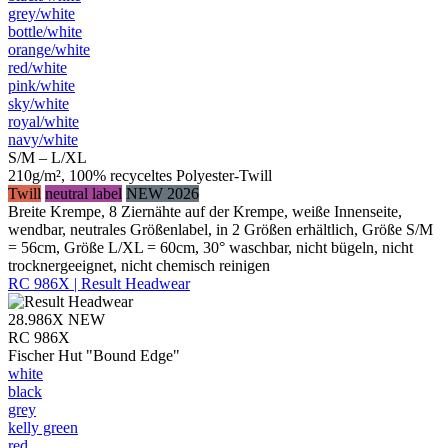
grey/​white
bottle/​white
orange/​white
red/​white
pink/​white
sky/​white
royal/​white
navy/​white
S/M – L/XL
210g/m², 100% recyceltes Polyester-Twill
Twill
neutral label
NEW 2026
Breite Krempe, 8 Ziernähte auf der Krempe, weiße Innenseite,
wendbar, neutrales Größenlabel, in 2 Größen erhältlich, Größe S/M
= 56cm, Größe L/XL = 60cm, 30° waschbar, nicht bügeln, nicht
trocknergeeignet, nicht chemisch reinigen
RC 986X | Result Headwear
28.986X
NEW
RC 986X
Fischer Hut "Bound Edge"
white
black
grey
kelly green
red