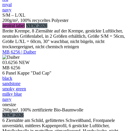
royal
navy
S/M – L/XL
200g/m², 100% recyceltes Polyester
neutral label
NEW 2026
Breite Krempe, 8 Ziernähte auf der Krempe, gestickte Luftlöcher,
neutrales Größenlabel, in 2 Größen erhältlich, Größe S/M = 56cm,
Größe L/XL = 60cm, 30° waschbar, nicht bügeln, nicht
trocknergeeignet, nicht chemisch reinigen
MB 6256 | Daiber
03.6256
NEW
MB 6256
6 Panel Kappe "Dad Cap"
black
sandstone
smoky green
milky blue
navy
onesize
260g/m², 100% zertifizierte Bio-Baumwolle
NEW 2026
6 Ziernähte am Schild, gefüttertes Schweißband, Frontpanele
unverstärkt, mittleres Kappenprofil, 6 gestickte Luftlöcher,
Metallschnalle in mattsilber, stirnanliegend, Handwäsche, nicht