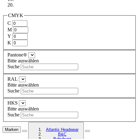
CMYK
C
M
Y
K
Pantone®
Bitte auswählen
Suche
RAL
Bitte auswählen
Suche
HKS
Bitte auswählen
Suche
Marken
Atlantis Headwear
B&C
Babybugz