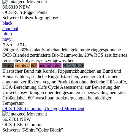
66.6010
NEW
OCS RCS Jogger Pants
Schwere Unisex Jogginghose
black
charcoal
birch
navy
XXS – 3XL
350g/m², 80% einlaufvorbehandelte gekämmte ringgesponnene
OCS Blended zertifizierte Bio-Baumwolle, 20% RCS zertifiziertes
recyceltes Polyester, enzymgewaschen
heavy
combed
60°
neutral label
NEW 2026
Elastischer Bund mit Kordel, Rippstrickbündchen an Bund und
Beinabschluss, seitliche Eingriffstaschen, weicher Griff, innen
angeraut, zertifizierte vegane Produktion ohne tierische Hilfsstoffe,
LCA-Berechnung (Life Cycle Assessment) zur Bewertung der
Umweltauswirkungen über den gesamten Lebenszyklus, neutrales
Größenlabel, 60° waschbar, trocknergeeignet bei niedriger
Temperatur
OCS T-Shirt Combo | Untagged Movement
66.ZF01
NEW
OCS T-Shirt Combo
Schweres T-Shirt "Color Block"