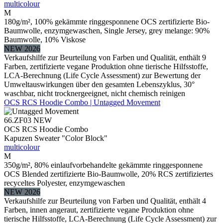
multicolour
M
180g/m², 100% gekämmte ringgesponnene OCS zertifizierte Bio-
Baumwolle, enzymgewaschen, Single Jersey, grey melange: 90%
Baumwolle, 10% Viskose
NEW 2026
Verkaufshilfe zur Beurteilung von Farben und Qualität, enthält 9
Farben, zertifizierte vegane Produktion ohne tierische Hilfsstoffe,
LCA-Berechnung (Life Cycle Assessment) zur Bewertung der
Umweltauswirkungen über den gesamten Lebenszyklus, 30°
waschbar, nicht trocknergeeignet, nicht chemisch reinigen
OCS RCS Hoodie Combo | Untagged Movement
66.ZF03
NEW
OCS RCS Hoodie Combo
Kapuzen Sweater "Color Block"
multicolour
M
350g/m², 80% einlaufvorbehandelte gekämmte ringgesponnene
OCS Blended zertifizierte Bio-Baumwolle, 20% RCS zertifiziertes
recyceltes Polyester, enzymgewaschen
NEW 2026
Verkaufshilfe zur Beurteilung von Farben und Qualität, enthält 4
Farben, innen angeraut, zertifizierte vegane Produktion ohne
tierische Hilfsstoffe, LCA-Berechnung (Life Cycle Assessment) zur