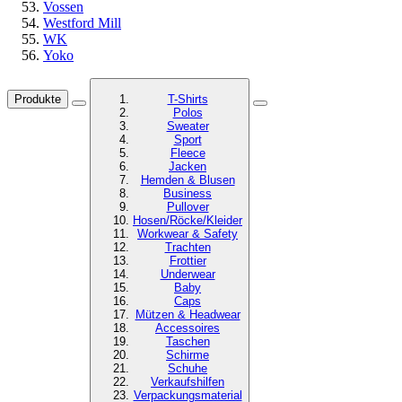
Vossen
Westford Mill
WK
Yoko
Produkte
T-Shirts
Polos
Sweater
Sport
Fleece
Jacken
Hemden & Blusen
Business
Pullover
Hosen/Röcke/Kleider
Workwear & Safety
Trachten
Frottier
Underwear
Baby
Caps
Mützen & Headwear
Accessoires
Taschen
Schirme
Schuhe
Verkaufshilfen
Verpackungsmaterial