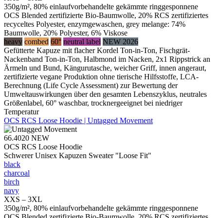
350g/m², 80% einlaufvorbehandelte gekämmte ringgesponnene
OCS Blended zertifizierte Bio-Baumwolle, 20% RCS zertifiziertes
recyceltes Polyester, enzymgewaschen, grey melange: 74%
Baumwolle, 20% Polyester, 6% Viskose
heavy
combed
60°
neutral label
NEW 2026
Gefütterte Kapuze mit flacher Kordel Ton-in-Ton, Fischgrät-
Nackenband Ton-in-Ton, Halbmond im Nacken, 2x1 Rippstrick an
Ärmeln und Bund, Kängurutasche, weicher Griff, innen angeraut,
zertifizierte vegane Produktion ohne tierische Hilfsstoffe, LCA-
Berechnung (Life Cycle Assessment) zur Bewertung der
Umweltauswirkungen über den gesamten Lebenszyklus, neutrales
Größenlabel, 60° waschbar, trocknergeeignet bei niedriger
Temperatur
OCS RCS Loose Hoodie | Untagged Movement
66.4020
NEW
OCS RCS Loose Hoodie
Schwerer Unisex Kapuzen Sweater "Loose Fit"
black
charcoal
birch
navy
XXS – 3XL
350g/m², 80% einlaufvorbehandelte gekämmte ringgesponnene
OCS Blended zertifizierte Bio-Baumwolle, 20% RCS zertifiziertes