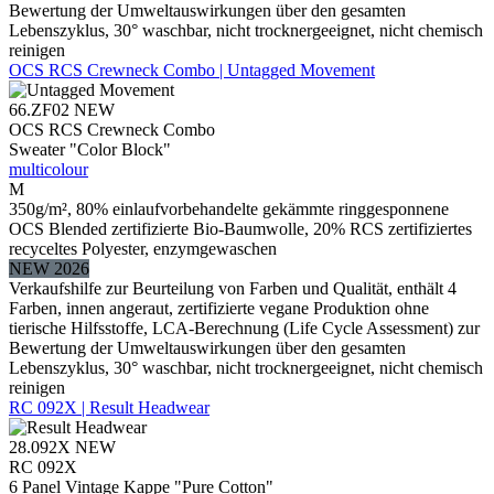
Bewertung der Umweltauswirkungen über den gesamten
Lebenszyklus, 30° waschbar, nicht trocknergeeignet, nicht chemisch
reinigen
OCS RCS Crewneck Combo | Untagged Movement
66.ZF02
NEW
OCS RCS Crewneck Combo
Sweater "Color Block"
multicolour
M
350g/m², 80% einlaufvorbehandelte gekämmte ringgesponnene
OCS Blended zertifizierte Bio-Baumwolle, 20% RCS zertifiziertes
recyceltes Polyester, enzymgewaschen
NEW 2026
Verkaufshilfe zur Beurteilung von Farben und Qualität, enthält 4
Farben, innen angeraut, zertifizierte vegane Produktion ohne
tierische Hilfsstoffe, LCA-Berechnung (Life Cycle Assessment) zur
Bewertung der Umweltauswirkungen über den gesamten
Lebenszyklus, 30° waschbar, nicht trocknergeeignet, nicht chemisch
reinigen
RC 092X | Result Headwear
28.092X
NEW
RC 092X
6 Panel Vintage Kappe "Pure Cotton"