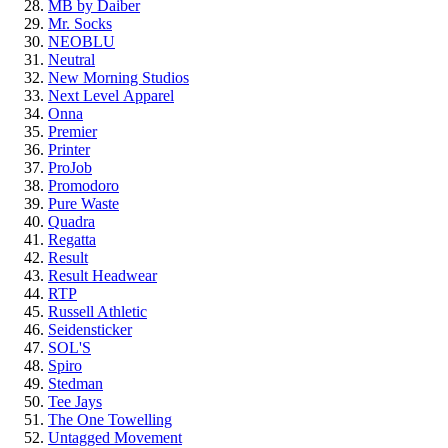
MB by Daiber
Mr. Socks
NEOBLU
Neutral
New Morning Studios
Next Level
Apparel
Onna
Premier
Printer
ProJob
Promodoro
Pure Waste
Quadra
Regatta
Result
Result Headwear
RTP
Russell Athletic
Seidensticker
SOL'S
Spiro
Stedman
Tee Jays
The One Towelling
Untagged Movement