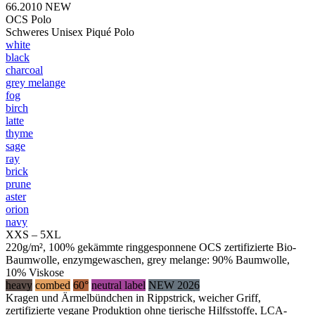
66.2010
NEW
OCS Polo
Schweres Unisex Piqué Polo
white
black
charcoal
grey melange
fog
birch
latte
thyme
sage
ray
brick
prune
aster
orion
navy
XXS – 5XL
220g/m², 100% gekämmte ringgesponnene OCS zertifizierte Bio-
Baumwolle, enzymgewaschen, grey melange: 90% Baumwolle,
10% Viskose
heavy
combed
60°
neutral label
NEW 2026
Kragen und Ärmelbündchen in Rippstrick, weicher Griff,
zertifizierte vegane Produktion ohne tierische Hilfsstoffe, LCA-