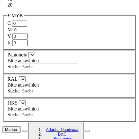
CMYK
C
M
Y
K
Pantone®
Bitte auswählen
Suche
RAL
Bitte auswählen
Suche
HKS
Bitte auswählen
Suche
Marken
Atlantis Headwear
B&C
Babybugz