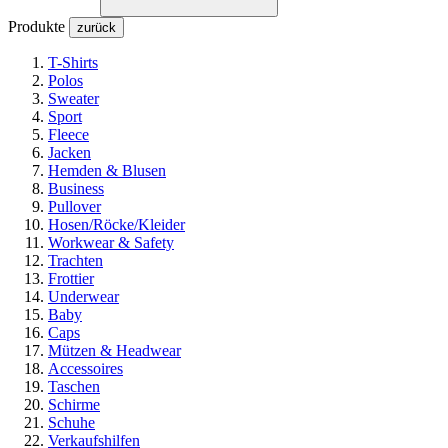
Produkte
zurück
T-Shirts
Polos
Sweater
Sport
Fleece
Jacken
Hemden & Blusen
Business
Pullover
Hosen/Röcke/Kleider
Workwear & Safety
Trachten
Frottier
Underwear
Baby
Caps
Mützen & Headwear
Accessoires
Taschen
Schirme
Schuhe
Verkaufshilfen