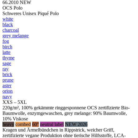
66.2010
NEW
OCS Polo
Schweres Unisex Piqué Polo
white
black
charcoal
grey melange
fog
birch
latte
thyme
sage
ray
brick
prune
aster
orion
navy
XXS – 5XL
220g/m², 100% gekämmte ringgesponnene OCS zertifizierte Bio-
Baumwolle, enzymgewaschen, grey melange: 90% Baumwolle,
10% Viskose
heavy
combed
60°
neutral label
NEW 2026
Kragen und Ärmelbündchen in Rippstrick, weicher Griff,
zertifizierte vegane Produktion ohne tierische Hilfsstoffe, LCA-