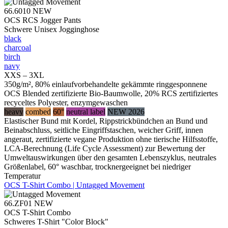
66.6010
NEW
OCS RCS Jogger Pants
Schwere Unisex Jogginghose
black
charcoal
birch
navy
XXS – 3XL
350g/m², 80% einlaufvorbehandelte gekämmte ringgesponnene
OCS Blended zertifizierte Bio-Baumwolle, 20% RCS zertifiziertes
recyceltes Polyester, enzymgewaschen
heavy
combed
60°
neutral label
NEW 2026
Elastischer Bund mit Kordel, Rippstrickbündchen an Bund und
Beinabschluss, seitliche Eingriffstaschen, weicher Griff, innen
angeraut, zertifizierte vegane Produktion ohne tierische Hilfsstoffe,
LCA-Berechnung (Life Cycle Assessment) zur Bewertung der
Umweltauswirkungen über den gesamten Lebenszyklus, neutrales
Größenlabel, 60° waschbar, trocknergeeignet bei niedriger
Temperatur
OCS T-Shirt Combo | Untagged Movement
66.ZF01
NEW
OCS T-Shirt Combo
Schweres T-Shirt "Color Block"