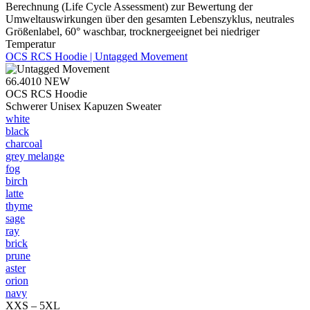
Berechnung (Life Cycle Assessment) zur Bewertung der
Umweltauswirkungen über den gesamten Lebenszyklus, neutrales
Größenlabel, 60° waschbar, trocknergeeignet bei niedriger
Temperatur
OCS RCS Hoodie | Untagged Movement
66.4010
NEW
OCS RCS Hoodie
Schwerer Unisex Kapuzen Sweater
white
black
charcoal
grey melange
fog
birch
latte
thyme
sage
ray
brick
prune
aster
orion
navy
XXS – 5XL