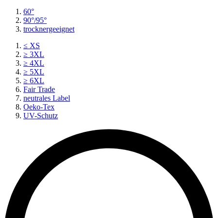
60°
90°/95°
trocknergeeignet
≤ XS
≥ 3XL
≥ 4XL
≥ 5XL
≥ 6XL
Fair Trade
neutrales Label
Oeko-Tex
UV-Schutz