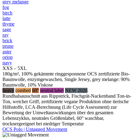
grey melange
fog
birch
latte
thyme
sage
ray
brick
prune
aster
orion
navy
XXS – 5XL
180g/m², 100% gekämmte ringgesponnene OCS zertifizierte Bio-
Baumwolle, enzymgewaschen, Single Jersey, grey melange: 90%
Baumwolle, 10% Viskose
heavy
combed
60°
neutral label
NEW 2026
Rundhalsausschnitt aus Rippstrick, Fischgrät-Nackenband Ton-in-
Ton, weicher Griff, zertifizierte vegane Produktion ohne tierische
Hilfsstoffe, LCA-Berechnung (Life Cycle Assessment) zur
Bewertung der Umweltauswirkungen über den gesamten
Lebenszyklus, neutrales Größenlabel, 60° waschbar,
trocknergeeignet bei niedriger Temperatur
OCS Polo | Untagged Movement