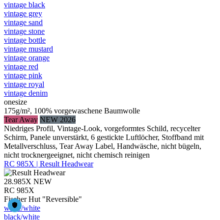
vintage black
vintage grey
vintage sand
vintage stone
vintage bottle
vintage mustard
vintage orange
vintage red
vintage pink
vintage royal
vintage denim
onesize
175g/m², 100% vorgewaschene Baumwolle
Tear Away
NEW 2026
Niedriges Profil, Vintage-Look, vorgeformtes Schild, recycelter
Schirm, Panele unverstärkt, 6 gestickte Luftlöcher, Stoffband mit
Metallverschluss, Tear Away Label, Handwäsche, nicht bügeln,
nicht trocknergeeignet, nicht chemisch reinigen
RC 985X | Result Headwear
28.985X
NEW
RC 985X
Fischer Hut "Reversible"
white/​white
black/​white