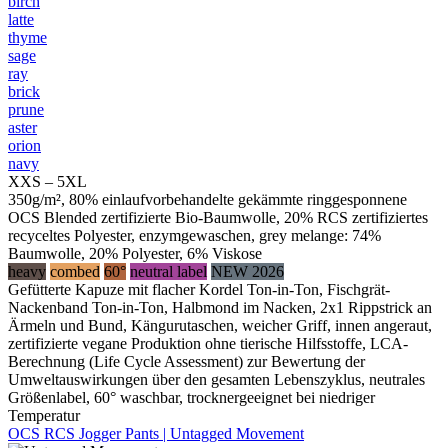
birch
latte
thyme
sage
ray
brick
prune
aster
orion
navy
XXS – 5XL
350g/m², 80% einlaufvorbehandelte gekämmte ringgesponnene
OCS Blended zertifizierte Bio-Baumwolle, 20% RCS zertifiziertes
recyceltes Polyester, enzymgewaschen, grey melange: 74%
Baumwolle, 20% Polyester, 6% Viskose
heavy
combed
60°
neutral label
NEW 2026
Gefütterte Kapuze mit flacher Kordel Ton-in-Ton, Fischgrät-
Nackenband Ton-in-Ton, Halbmond im Nacken, 2x1 Rippstrick an
Ärmeln und Bund, Kängurutaschen, weicher Griff, innen angeraut,
zertifizierte vegane Produktion ohne tierische Hilfsstoffe, LCA-
Berechnung (Life Cycle Assessment) zur Bewertung der
Umweltauswirkungen über den gesamten Lebenszyklus, neutrales
Größenlabel, 60° waschbar, trocknergeeignet bei niedriger
Temperatur
OCS RCS Jogger Pants | Untagged Movement