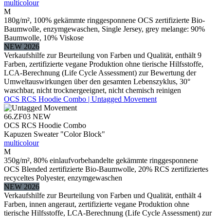
multicolour
M
180g/m², 100% gekämmte ringgesponnene OCS zertifizierte Bio-
Baumwolle, enzymgewaschen, Single Jersey, grey melange: 90%
Baumwolle, 10% Viskose
NEW 2026
Verkaufshilfe zur Beurteilung von Farben und Qualität, enthält 9
Farben, zertifizierte vegane Produktion ohne tierische Hilfsstoffe,
LCA-Berechnung (Life Cycle Assessment) zur Bewertung der
Umweltauswirkungen über den gesamten Lebenszyklus, 30°
waschbar, nicht trocknergeeignet, nicht chemisch reinigen
OCS RCS Hoodie Combo | Untagged Movement
66.ZF03
NEW
OCS RCS Hoodie Combo
Kapuzen Sweater "Color Block"
multicolour
M
350g/m², 80% einlaufvorbehandelte gekämmte ringgesponnene
OCS Blended zertifizierte Bio-Baumwolle, 20% RCS zertifiziertes
recyceltes Polyester, enzymgewaschen
NEW 2026
Verkaufshilfe zur Beurteilung von Farben und Qualität, enthält 4
Farben, innen angeraut, zertifizierte vegane Produktion ohne
tierische Hilfsstoffe, LCA-Berechnung (Life Cycle Assessment) zur