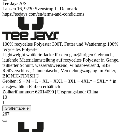
Tee Jays A/S
Lansen 16, 9230 Svenstrup J., Denmark
https://teejays.com/en/terms-and-condicitons
100% recyceltes
Polyester
300T, Futter und Wattierung: 100%
recyceltes
Polyester
Lightweight wattierte Jacke für den ganzjährigen Gebrauch,
laufende Materialumstellung auf recyceltes
Polyester
in Gange,
taillierter Schnitt,
wasserabweisend
,
windabweisend
, SBS
Reißverschluss, 1 Innentasche, Veredelungszugang im Futter,
BIONIC-FINISH®
Größen:
S
–
M
–
L
–
XL
–
XXL
–
3XL
–
4XL*
–
5XL*
* in
ausgewählten Farben erhältlich
Zolltarifnummer:
62014090
|
Ursprungsland:
China
10
1
Größentabelle
267