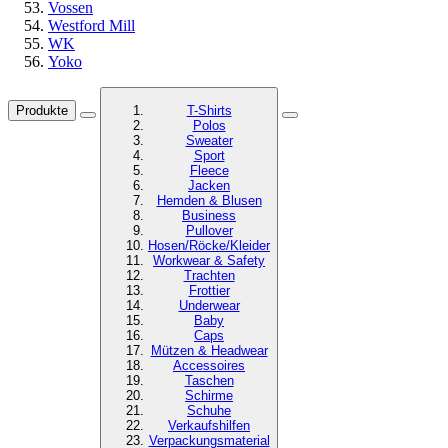
Vossen
Westford Mill
WK
Yoko
Produkte
T-Shirts
Polos
Sweater
Sport
Fleece
Jacken
Hemden & Blusen
Business
Pullover
Hosen/Röcke/Kleider
Workwear & Safety
Trachten
Frottier
Underwear
Baby
Caps
Mützen & Headwear
Accessoires
Taschen
Schirme
Schuhe
Verkaufshilfen
Verpackungsmaterial