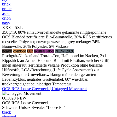
brick
prune
aster
orion
navy
XXS – 5XL
350g/m², 80% einlaufvorbehandelte gekämmte ringgesponnene
OCS Blended zertifizierte Bio-Baumwolle, 20% RCS zertifiziertes
recyceltes Polyester, enzymgewaschen, grey melange: 74%
Baumwolle, 20% Polyester, 6% Viskose
heavy
combed
60°
neutral label
NEW 2026
Fischgrät-Nackenband Ton-in-Ton, Halbmond im Nacken, 2x1
Rippstrick an Ärmel, Hals und Bund mit Elasthan, weicher Griff,
innen angeraut, zertifizierte vegane Produktion ohne tierische
Hilfsstoffe, LCA-Berechnung (Life Cycle Assessment) zur
Bewertung der Umweltauswirkungen über den gesamten
Lebenszyklus, neutrales Größenlabel, 60° waschbar,
trocknergeeignet bei niedriger Temperatur
OCS RCS Loose Crewneck | Untagged Movement
66.3020
NEW
OCS RCS Loose Crewneck
Schwerer Unisex Sweater "Loose Fit"
black
charcoal