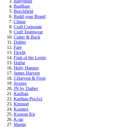
Babybugz
BagBase
Beechfield
Build your Brand
Clique
Craft Corporate
Craft Teamwear
Cutter & Buck
Daiber
Fare
Flexfit
Fruit of the Loom
Halfar
Helly Hansen
James Harvest
J.Harvest & Frost
Jerzees
JN by Daiber
Kariban
Kariban ProAct
Kimood
Korntex
Kustom Kit
K-up
Mantis