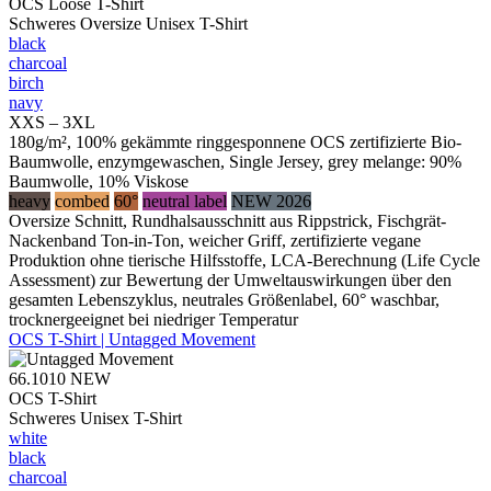
OCS Loose T-Shirt
Schweres Oversize Unisex T-Shirt
black
charcoal
birch
navy
XXS – 3XL
180g/m², 100% gekämmte ringgesponnene OCS zertifizierte Bio-
Baumwolle, enzymgewaschen, Single Jersey, grey melange: 90%
Baumwolle, 10% Viskose
heavy
combed
60°
neutral label
NEW 2026
Oversize Schnitt, Rundhalsausschnitt aus Rippstrick, Fischgrät-
Nackenband Ton-in-Ton, weicher Griff, zertifizierte vegane
Produktion ohne tierische Hilfsstoffe, LCA-Berechnung (Life Cycle
Assessment) zur Bewertung der Umweltauswirkungen über den
gesamten Lebenszyklus, neutrales Größenlabel, 60° waschbar,
trocknergeeignet bei niedriger Temperatur
OCS T-Shirt | Untagged Movement
66.1010
NEW
OCS T-Shirt
Schweres Unisex T-Shirt
white
black
charcoal