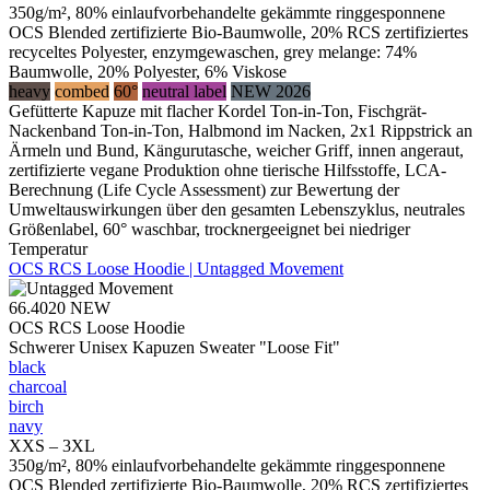
350g/m², 80% einlaufvorbehandelte gekämmte ringgesponnene
OCS Blended zertifizierte Bio-Baumwolle, 20% RCS zertifiziertes
recyceltes Polyester, enzymgewaschen, grey melange: 74%
Baumwolle, 20% Polyester, 6% Viskose
heavy
combed
60°
neutral label
NEW 2026
Gefütterte Kapuze mit flacher Kordel Ton-in-Ton, Fischgrät-
Nackenband Ton-in-Ton, Halbmond im Nacken, 2x1 Rippstrick an
Ärmeln und Bund, Kängurutasche, weicher Griff, innen angeraut,
zertifizierte vegane Produktion ohne tierische Hilfsstoffe, LCA-
Berechnung (Life Cycle Assessment) zur Bewertung der
Umweltauswirkungen über den gesamten Lebenszyklus, neutrales
Größenlabel, 60° waschbar, trocknergeeignet bei niedriger
Temperatur
OCS RCS Loose Hoodie | Untagged Movement
66.4020
NEW
OCS RCS Loose Hoodie
Schwerer Unisex Kapuzen Sweater "Loose Fit"
black
charcoal
birch
navy
XXS – 3XL
350g/m², 80% einlaufvorbehandelte gekämmte ringgesponnene
OCS Blended zertifizierte Bio-Baumwolle, 20% RCS zertifiziertes