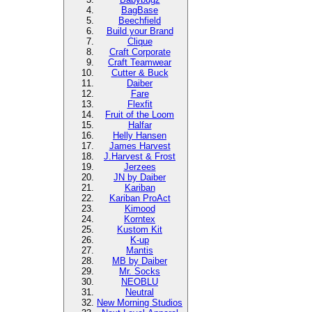
BagBase
Beechfield
Build your Brand
Clique
Craft Corporate
Craft Teamwear
Cutter & Buck
Daiber
Fare
Flexfit
Fruit of the Loom
Halfar
Helly Hansen
James Harvest
J.Harvest & Frost
Jerzees
JN by Daiber
Kariban
Kariban ProAct
Kimood
Korntex
Kustom Kit
K-up
Mantis
MB by Daiber
Mr. Socks
NEOBLU
Neutral
New Morning Studios