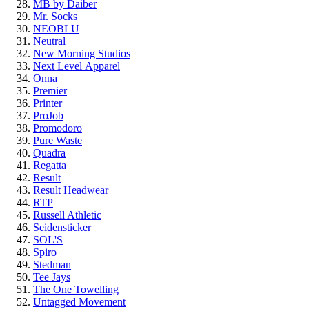
MB by Daiber
Mr. Socks
NEOBLU
Neutral
New Morning Studios
Next Level
Apparel
Onna
Premier
Printer
ProJob
Promodoro
Pure Waste
Quadra
Regatta
Result
Result Headwear
RTP
Russell Athletic
Seidensticker
SOL'S
Spiro
Stedman
Tee Jays
The One Towelling
Untagged Movement