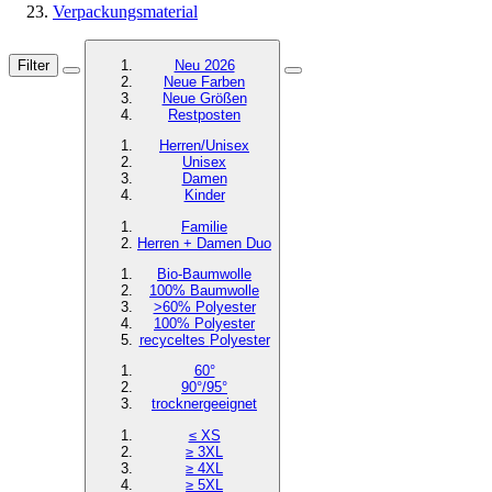
Verpackungsmaterial
Filter
Neu 2026
Neue Farben
Neue Größen
Restposten
Herren/Unisex
Unisex
Damen
Kinder
Familie
Herren + Damen Duo
Bio-Baumwolle
100% Baumwolle
>60% Polyester
100% Polyester
recyceltes
Polyester
60°
90°/95°
trocknergeeignet
≤ XS
≥ 3XL
≥ 4XL
≥ 5XL