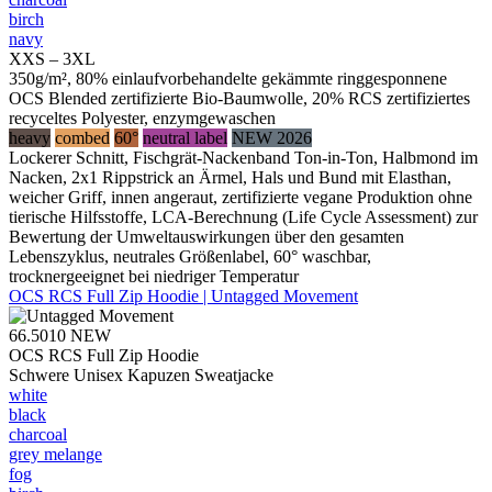
birch
navy
XXS – 3XL
350g/m², 80% einlaufvorbehandelte gekämmte ringgesponnene
OCS Blended zertifizierte Bio-Baumwolle, 20% RCS zertifiziertes
recyceltes Polyester, enzymgewaschen
heavy
combed
60°
neutral label
NEW 2026
Lockerer Schnitt, Fischgrät-Nackenband Ton-in-Ton, Halbmond im
Nacken, 2x1 Rippstrick an Ärmel, Hals und Bund mit Elasthan,
weicher Griff, innen angeraut, zertifizierte vegane Produktion ohne
tierische Hilfsstoffe, LCA-Berechnung (Life Cycle Assessment) zur
Bewertung der Umweltauswirkungen über den gesamten
Lebenszyklus, neutrales Größenlabel, 60° waschbar,
trocknergeeignet bei niedriger Temperatur
OCS RCS Full Zip Hoodie | Untagged Movement
66.5010
NEW
OCS RCS Full Zip Hoodie
Schwere Unisex Kapuzen Sweatjacke
white
black
charcoal
grey melange
fog