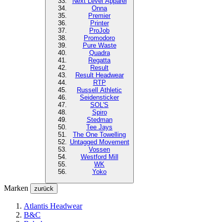
Next Level
Apparel
Onna
Premier
Printer
ProJob
Promodoro
Pure Waste
Quadra
Regatta
Result
Result Headwear
RTP
Russell Athletic
Seidensticker
SOL'S
Spiro
Stedman
Tee Jays
The One Towelling
Untagged Movement
Vossen
Westford Mill
WK
Yoko
Marken
zurück
Atlantis Headwear
B&C