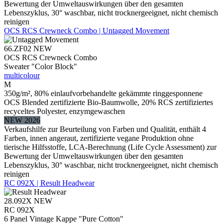
Bewertung der Umweltauswirkungen über den gesamten
Lebenszyklus, 30° waschbar, nicht trocknergeeignet, nicht chemisch
reinigen
OCS RCS Crewneck Combo | Untagged Movement
66.ZF02
NEW
OCS RCS Crewneck Combo
Sweater "Color Block"
multicolour
M
350g/m², 80% einlaufvorbehandelte gekämmte ringgesponnene
OCS Blended zertifizierte Bio-Baumwolle, 20% RCS zertifiziertes
recyceltes Polyester, enzymgewaschen
NEW 2026
Verkaufshilfe zur Beurteilung von Farben und Qualität, enthält 4
Farben, innen angeraut, zertifizierte vegane Produktion ohne
tierische Hilfsstoffe, LCA-Berechnung (Life Cycle Assessment) zur
Bewertung der Umweltauswirkungen über den gesamten
Lebenszyklus, 30° waschbar, nicht trocknergeeignet, nicht chemisch
reinigen
RC 092X | Result Headwear
28.092X
NEW
RC 092X
6 Panel Vintage Kappe "Pure Cotton"