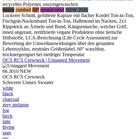
recyceltes Polyester, enzymgewaschen
heavy
combed
60°
neutral label
NEW 2026
Lockerer Schnitt, gefütterte Kapuze mit flacher Kordel Ton-in-Ton,
Fischgrät-Nackenband Ton-in-Ton, Halbmond im Nacken, 2x1
Rippstrick an Ärmeln und Bund, Kängurutasche, weicher Griff,
innen angeraut, zertifizierte vegane Produktion ohne tierische
Hilfsstoffe, LCA-Berechnung (Life Cycle Assessment) zur
Bewertung der Umweltauswirkungen über den gesamten
Lebenszyklus, neutrales Größenlabel, 60° waschbar,
trocknergeeignet bei niedriger Temperatur
OCS RCS Crewneck | Untagged Movement
66.3010
NEW
OCS RCS Crewneck
Schwerer Unisex Sweater
white
black
charcoal
grey melange
fog
birch
latte
thyme
sage
ray