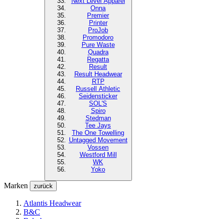
Next Level
Apparel
Onna
Premier
Printer
ProJob
Promodoro
Pure Waste
Quadra
Regatta
Result
Result Headwear
RTP
Russell Athletic
Seidensticker
SOL'S
Spiro
Stedman
Tee Jays
The One Towelling
Untagged Movement
Vossen
Westford Mill
WK
Yoko
Marken
zurück
Atlantis Headwear
B&C