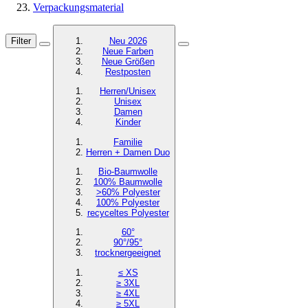
Verpackungsmaterial
Filter
Neu 2026
Neue Farben
Neue Größen
Restposten
Herren/Unisex
Unisex
Damen
Kinder
Familie
Herren + Damen Duo
Bio-Baumwolle
100% Baumwolle
>60% Polyester
100% Polyester
recyceltes
Polyester
60°
90°/95°
trocknergeeignet
≤ XS
≥ 3XL
≥ 4XL
≥ 5XL