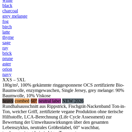
white
black
charcoal
grey melange
fog
birch
latte
thyme
sage
ray
brick
prune
aster
orion
navy
XXS – 5XL
180g/m², 100% gekämmte ringgesponnene OCS zertifizierte Bio-
Baumwolle, enzymgewaschen, Single Jersey, grey melange: 90%
Baumwolle, 10% Viskose
heavy
combed
60°
neutral label
NEW 2026
Rundhalsausschnitt aus Rippstrick, Fischgrät-Nackenband Ton-in-
Ton, weicher Griff, zertifizierte vegane Produktion ohne tierische
Hilfsstoffe, LCA-Berechnung (Life Cycle Assessment) zur
Bewertung der Umweltauswirkungen über den gesamten
Lebenszyklus, neutrales Größenlabel, 60° waschbar,