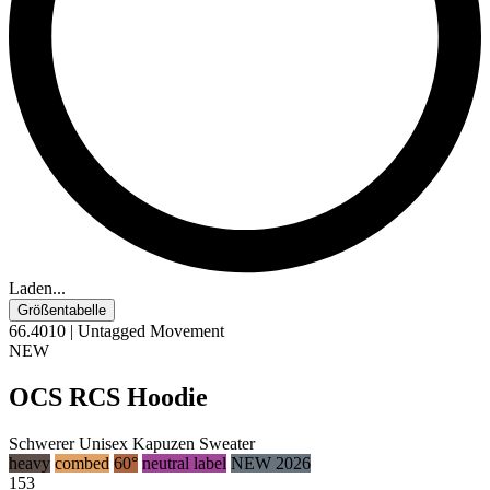
Laden...
Größentabelle
66.4010 | Untagged Movement
NEW
OCS RCS Hoodie
Schwerer Unisex Kapuzen Sweater
heavy
combed
60°
neutral label
NEW 2026
153