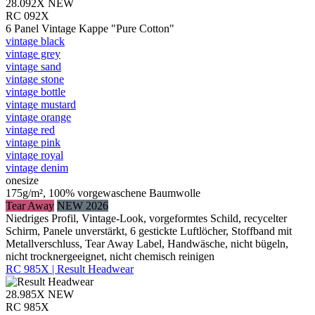
28.092X
NEW
RC 092X
6 Panel Vintage Kappe "Pure Cotton"
vintage black
vintage grey
vintage sand
vintage stone
vintage bottle
vintage mustard
vintage orange
vintage red
vintage pink
vintage royal
vintage denim
onesize
175g/m², 100% vorgewaschene Baumwolle
Tear Away
NEW 2026
Niedriges Profil, Vintage-Look, vorgeformtes Schild, recycelter
Schirm, Panele unverstärkt, 6 gestickte Luftlöcher, Stoffband mit
Metallverschluss, Tear Away Label, Handwäsche, nicht bügeln,
nicht trocknergeeignet, nicht chemisch reinigen
RC 985X | Result Headwear
28.985X
NEW
RC 985X