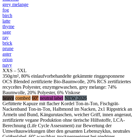
grey melange
fog
birch
latte
thyme
sage
ray
brick
prune
aster
orion
navy
XXS – 5XL
350g/m², 80% einlaufvorbehandelte gekämmte ringgesponnene
OCS Blended zertifizierte Bio-Baumwolle, 20% RCS zertifiziertes
recyceltes Polyester, enzymgewaschen, grey melange: 74%
Baumwolle, 20% Polyester, 6% Viskose
heavy
combed
60°
neutral label
NEW 2026
Gefütterte Kapuze mit flacher Kordel Ton-in-Ton, Fischgrät-
Nackenband Ton-in-Ton, Halbmond im Nacken, 2x1 Rippstrick an
Ärmeln und Bund, Kängurutaschen, weicher Griff, innen angeraut,
zertifizierte vegane Produktion ohne tierische Hilfsstoffe, LCA-
Berechnung (Life Cycle Assessment) zur Bewertung der
Umweltauswirkungen über den gesamten Lebenszyklus, neutrales
Größenlabel, 60° waschbar, trocknergeeignet bei niedriger