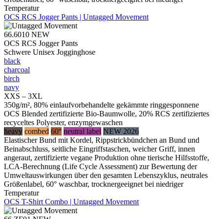
Temperatur
OCS RCS Jogger Pants | Untagged Movement
66.6010
NEW
OCS RCS Jogger Pants
Schwere Unisex Jogginghose
black
charcoal
birch
navy
XXS – 3XL
350g/m², 80% einlaufvorbehandelte gekämmte ringgesponnene
OCS Blended zertifizierte Bio-Baumwolle, 20% RCS zertifiziertes
recyceltes Polyester, enzymgewaschen
heavy
combed
60°
neutral label
NEW 2026
Elastischer Bund mit Kordel, Rippstrickbündchen an Bund und
Beinabschluss, seitliche Eingriffstaschen, weicher Griff, innen
angeraut, zertifizierte vegane Produktion ohne tierische Hilfsstoffe,
LCA-Berechnung (Life Cycle Assessment) zur Bewertung der
Umweltauswirkungen über den gesamten Lebenszyklus, neutrales
Größenlabel, 60° waschbar, trocknergeeignet bei niedriger
Temperatur
OCS T-Shirt Combo | Untagged Movement