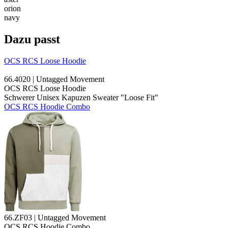
orion
navy
Dazu passt
OCS RCS Loose Hoodie
66.4020 | Untagged Movement
OCS RCS Loose Hoodie
Schwerer Unisex Kapuzen Sweater "Loose Fit"
OCS RCS Hoodie Combo
66.ZF03 | Untagged Movement
OCS RCS Hoodie Combo