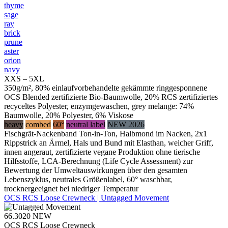
thyme
sage
ray
brick
prune
aster
orion
navy
XXS – 5XL
350g/m², 80% einlaufvorbehandelte gekämmte ringgesponnene
OCS Blended zertifizierte Bio-Baumwolle, 20% RCS zertifiziertes
recyceltes Polyester, enzymgewaschen, grey melange: 74%
Baumwolle, 20% Polyester, 6% Viskose
heavy
combed
60°
neutral label
NEW 2026
Fischgrät-Nackenband Ton-in-Ton, Halbmond im Nacken, 2x1
Rippstrick an Ärmel, Hals und Bund mit Elasthan, weicher Griff,
innen angeraut, zertifizierte vegane Produktion ohne tierische
Hilfsstoffe, LCA-Berechnung (Life Cycle Assessment) zur
Bewertung der Umweltauswirkungen über den gesamten
Lebenszyklus, neutrales Größenlabel, 60° waschbar,
trocknergeeignet bei niedriger Temperatur
OCS RCS Loose Crewneck | Untagged Movement
66.3020
NEW
OCS RCS Loose Crewneck