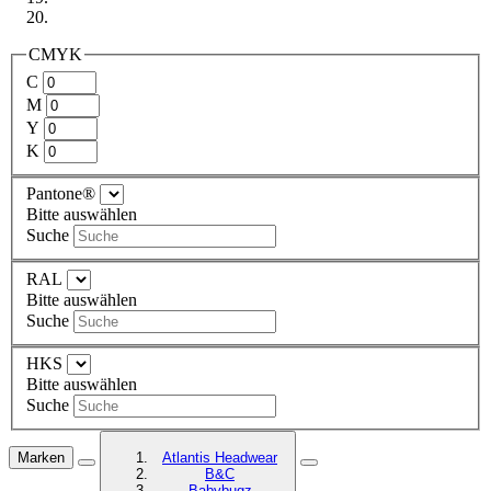
CMYK
C
M
Y
K
Pantone®
Bitte auswählen
Suche
RAL
Bitte auswählen
Suche
HKS
Bitte auswählen
Suche
Marken
Atlantis Headwear
B&C
Babybugz