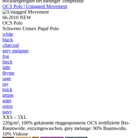
trocknergeeignet bei niedriger Temperatur
OCS Polo | Untagged Movement
66.2010
NEW
OCS Polo
Schweres Unisex Piqué Polo
white
black
charcoal
grey melange
fog
birch
latte
thyme
sage
ray
brick
prune
aster
orion
navy
XXS – 5XL
220g/m², 100% gekämmte ringgesponnene OCS zertifizierte Bio-
Baumwolle, enzymgewaschen, grey melange: 90% Baumwolle,
10% Viskose