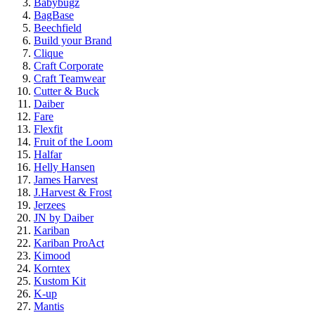
Babybugz
BagBase
Beechfield
Build your Brand
Clique
Craft Corporate
Craft Teamwear
Cutter & Buck
Daiber
Fare
Flexfit
Fruit of the Loom
Halfar
Helly Hansen
James Harvest
J.Harvest & Frost
Jerzees
JN by Daiber
Kariban
Kariban ProAct
Kimood
Korntex
Kustom Kit
K-up
Mantis