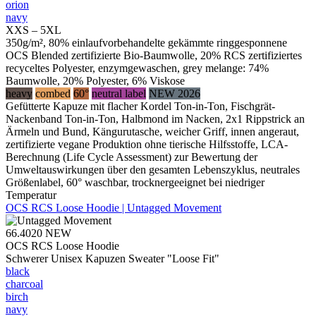
orion
navy
XXS – 5XL
350g/m², 80% einlaufvorbehandelte gekämmte ringgesponnene
OCS Blended zertifizierte Bio-Baumwolle, 20% RCS zertifiziertes
recyceltes Polyester, enzymgewaschen, grey melange: 74%
Baumwolle, 20% Polyester, 6% Viskose
heavy
combed
60°
neutral label
NEW 2026
Gefütterte Kapuze mit flacher Kordel Ton-in-Ton, Fischgrät-
Nackenband Ton-in-Ton, Halbmond im Nacken, 2x1 Rippstrick an
Ärmeln und Bund, Kängurutasche, weicher Griff, innen angeraut,
zertifizierte vegane Produktion ohne tierische Hilfsstoffe, LCA-
Berechnung (Life Cycle Assessment) zur Bewertung der
Umweltauswirkungen über den gesamten Lebenszyklus, neutrales
Größenlabel, 60° waschbar, trocknergeeignet bei niedriger
Temperatur
OCS RCS Loose Hoodie | Untagged Movement
66.4020
NEW
OCS RCS Loose Hoodie
Schwerer Unisex Kapuzen Sweater "Loose Fit"
black
charcoal
birch
navy