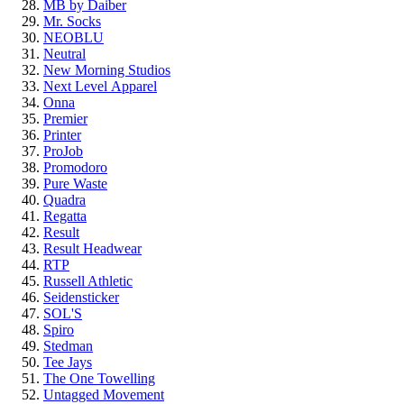
MB by Daiber
Mr. Socks
NEOBLU
Neutral
New Morning Studios
Next Level
Apparel
Onna
Premier
Printer
ProJob
Promodoro
Pure Waste
Quadra
Regatta
Result
Result Headwear
RTP
Russell Athletic
Seidensticker
SOL'S
Spiro
Stedman
Tee Jays
The One Towelling
Untagged Movement