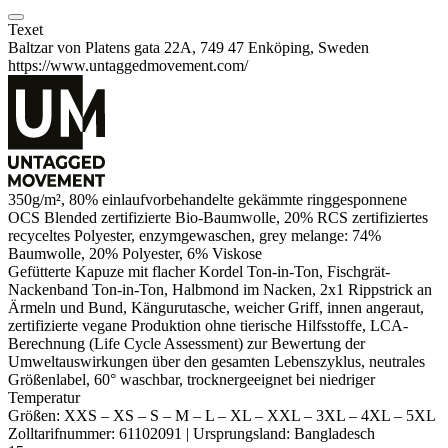
Texet
Baltzar von Platens gata 22A, 749 47 Enköping, Sweden
https://www.untaggedmovement.com/
350g/m², 80% einlaufvorbehandelte
gekämmte
ringgesponnene
OCS Blended zertifizierte
Bio-Baumwolle
, 20% RCS zertifiziertes
recyceltes
Polyester
,
enzymgewaschen
, grey
melange
: 74%
Baumwolle, 20%
Polyester
, 6%
Viskose
Gefütterte Kapuze mit flacher Kordel Ton-in-Ton, Fischgrät-
Nackenband Ton-in-Ton, Halbmond im Nacken, 2x1
Rippstrick
an
Ärmeln und Bund,
Kängurutasche
, weicher Griff,
innen angeraut
,
zertifizierte vegane Produktion ohne tierische Hilfsstoffe, LCA-
Berechnung (Life Cycle Assessment) zur Bewertung der
Umweltauswirkungen über den gesamten Lebenszyklus,
neutrales
Größenlabel
, 60° waschbar, trocknergeeignet bei niedriger
Temperatur
Größen:
XXS
–
XS
–
S
–
M
–
L
–
XL
–
XXL
–
3XL
–
4XL
–
5XL
Zolltarifnummer:
61102091
|
Ursprungsland:
Bangladesch