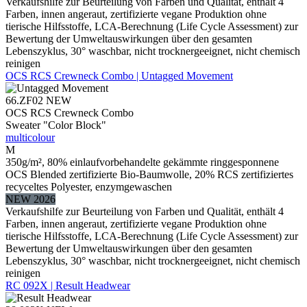
Verkaufshilfe zur Beurteilung von Farben und Qualität, enthält 4
Farben, innen angeraut, zertifizierte vegane Produktion ohne
tierische Hilfsstoffe, LCA-Berechnung (Life Cycle Assessment) zur
Bewertung der Umweltauswirkungen über den gesamten
Lebenszyklus, 30° waschbar, nicht trocknergeeignet, nicht chemisch
reinigen
OCS RCS Crewneck Combo | Untagged Movement
66.ZF02
NEW
OCS RCS Crewneck Combo
Sweater "Color Block"
multicolour
M
350g/m², 80% einlaufvorbehandelte gekämmte ringgesponnene
OCS Blended zertifizierte Bio-Baumwolle, 20% RCS zertifiziertes
recyceltes Polyester, enzymgewaschen
NEW 2026
Verkaufshilfe zur Beurteilung von Farben und Qualität, enthält 4
Farben, innen angeraut, zertifizierte vegane Produktion ohne
tierische Hilfsstoffe, LCA-Berechnung (Life Cycle Assessment) zur
Bewertung der Umweltauswirkungen über den gesamten
Lebenszyklus, 30° waschbar, nicht trocknergeeignet, nicht chemisch
reinigen
RC 092X | Result Headwear