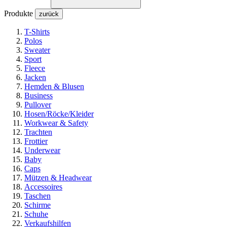
Produkte
zurück
T-Shirts
Polos
Sweater
Sport
Fleece
Jacken
Hemden & Blusen
Business
Pullover
Hosen/Röcke/Kleider
Workwear & Safety
Trachten
Frottier
Underwear
Baby
Caps
Mützen & Headwear
Accessoires
Taschen
Schirme
Schuhe
Verkaufshilfen