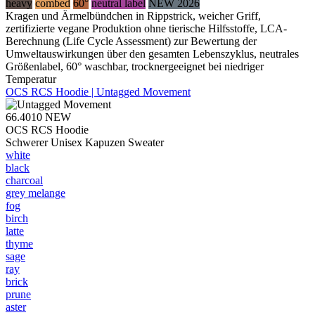
heavy
combed
60°
neutral label
NEW 2026
Kragen und Ärmelbündchen in Rippstrick, weicher Griff,
zertifizierte vegane Produktion ohne tierische Hilfsstoffe, LCA-
Berechnung (Life Cycle Assessment) zur Bewertung der
Umweltauswirkungen über den gesamten Lebenszyklus, neutrales
Größenlabel, 60° waschbar, trocknergeeignet bei niedriger
Temperatur
OCS RCS Hoodie | Untagged Movement
66.4010
NEW
OCS RCS Hoodie
Schwerer Unisex Kapuzen Sweater
white
black
charcoal
grey melange
fog
birch
latte
thyme
sage
ray
brick
prune
aster