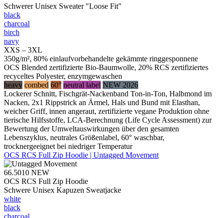
Schwerer Unisex Sweater "Loose Fit"
black
charcoal
birch
navy
XXS – 3XL
350g/m², 80% einlaufvorbehandelte gekämmte ringgesponnene
OCS Blended zertifizierte Bio-Baumwolle, 20% RCS zertifiziertes
recyceltes Polyester, enzymgewaschen
heavy
combed
60°
neutral label
NEW 2026
Lockerer Schnitt, Fischgrät-Nackenband Ton-in-Ton, Halbmond im
Nacken, 2x1 Rippstrick an Ärmel, Hals und Bund mit Elasthan,
weicher Griff, innen angeraut, zertifizierte vegane Produktion ohne
tierische Hilfsstoffe, LCA-Berechnung (Life Cycle Assessment) zur
Bewertung der Umweltauswirkungen über den gesamten
Lebenszyklus, neutrales Größenlabel, 60° waschbar,
trocknergeeignet bei niedriger Temperatur
OCS RCS Full Zip Hoodie | Untagged Movement
66.5010
NEW
OCS RCS Full Zip Hoodie
Schwere Unisex Kapuzen Sweatjacke
white
black
charcoal