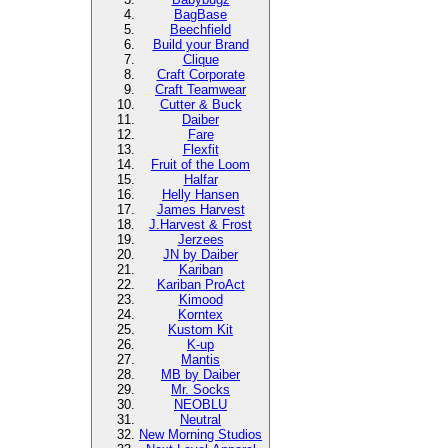
BagBase
Beechfield
Build your Brand
Clique
Craft Corporate
Craft Teamwear
Cutter & Buck
Daiber
Fare
Flexfit
Fruit of the Loom
Halfar
Helly Hansen
James Harvest
J.Harvest & Frost
Jerzees
JN by Daiber
Kariban
Kariban ProAct
Kimood
Korntex
Kustom Kit
K-up
Mantis
MB by Daiber
Mr. Socks
NEOBLU
Neutral
New Morning Studios