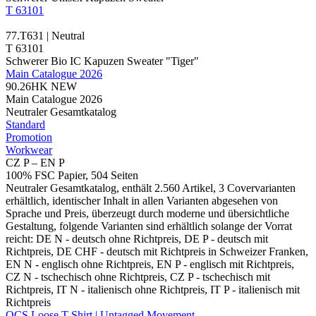
T 63101
77.T631 | Neutral
T 63101
Schwerer Bio IC Kapuzen Sweater "Tiger"
Main Catalogue 2026
90.26HK
NEW
Main Catalogue 2026
Neutraler Gesamtkatalog
Standard
Promotion
Workwear
CZ P – EN P
100% FSC Papier, 504 Seiten
Neutraler Gesamtkatalog, enthält 2.560 Artikel, 3 Covervarianten
erhältlich, identischer Inhalt in allen Varianten abgesehen von
Sprache und Preis, überzeugt durch moderne und übersichtliche
Gestaltung, folgende Varianten sind erhältlich solange der Vorrat
reicht: DE N - deutsch ohne Richtpreis, DE P - deutsch mit
Richtpreis, DE CHF - deutsch mit Richtpreis in Schweizer Franken,
EN N - englisch ohne Richtpreis, EN P - englisch mit Richtpreis,
CZ N - tschechisch ohne Richtpreis, CZ P - tschechisch mit
Richtpreis, IT N - italienisch ohne Richtpreis, IT P - italienisch mit
Richtpreis
OCS Loose T-Shirt | Untagged Movement