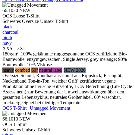
66.1020
NEW
OCS Loose T-Shirt
Schweres Oversize Unisex T-Shirt
black
charcoal
birch
navy
XXS – 3XL
180g/m², 100% gekämmte ringgesponnene OCS zertifizierte Bio-
Baumwolle, enzymgewaschen, Single Jersey, grey melange: 90%
Baumwolle, 10% Viskose
heavy
combed
60°
neutral label
NEW 2026
Oversize Schnitt, Rundhalsausschnitt aus Rippstrick, Fischgrät-
Nackenband Ton-in-Ton, weicher Griff, zertifizierte vegane
Produktion ohne tierische Hilfsstoffe, LCA-Berechnung (Life Cycle
Assessment) zur Bewertung der Umweltauswirkungen über den
gesamten Lebenszyklus, neutrales Größenlabel, 60° waschbar,
trocknergeeignet bei niedriger Temperatur
OCS T-Shirt | Untagged Movement
66.1010
NEW
OCS T-Shirt
Schweres Unisex T-Shirt