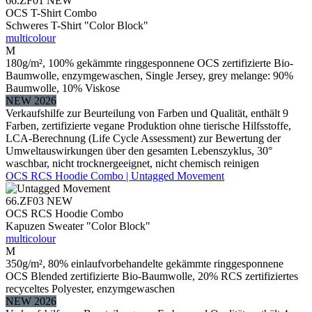
66.ZF01
NEW
OCS T-Shirt Combo
Schweres T-Shirt "Color Block"
multicolour
M
180g/m², 100% gekämmte ringgesponnene OCS zertifizierte Bio-
Baumwolle, enzymgewaschen, Single Jersey, grey melange: 90%
Baumwolle, 10% Viskose
NEW 2026
Verkaufshilfe zur Beurteilung von Farben und Qualität, enthält 9
Farben, zertifizierte vegane Produktion ohne tierische Hilfsstoffe,
LCA-Berechnung (Life Cycle Assessment) zur Bewertung der
Umweltauswirkungen über den gesamten Lebenszyklus, 30°
waschbar, nicht trocknergeeignet, nicht chemisch reinigen
OCS RCS Hoodie Combo | Untagged Movement
66.ZF03
NEW
OCS RCS Hoodie Combo
Kapuzen Sweater "Color Block"
multicolour
M
350g/m², 80% einlaufvorbehandelte gekämmte ringgesponnene
OCS Blended zertifizierte Bio-Baumwolle, 20% RCS zertifiziertes
recyceltes Polyester, enzymgewaschen
NEW 2026