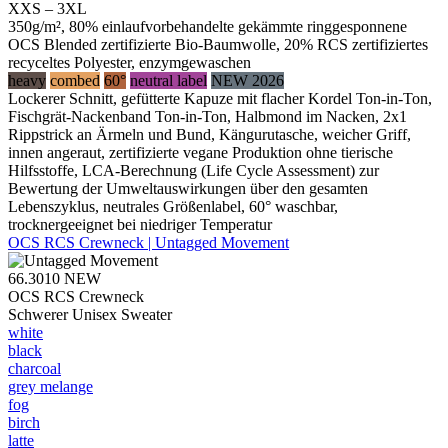
XXS – 3XL
350g/m², 80% einlaufvorbehandelte gekämmte ringgesponnene
OCS Blended zertifizierte Bio-Baumwolle, 20% RCS zertifiziertes
recyceltes Polyester, enzymgewaschen
heavy
combed
60°
neutral label
NEW 2026
Lockerer Schnitt, gefütterte Kapuze mit flacher Kordel Ton-in-Ton,
Fischgrät-Nackenband Ton-in-Ton, Halbmond im Nacken, 2x1
Rippstrick an Ärmeln und Bund, Kängurutasche, weicher Griff,
innen angeraut, zertifizierte vegane Produktion ohne tierische
Hilfsstoffe, LCA-Berechnung (Life Cycle Assessment) zur
Bewertung der Umweltauswirkungen über den gesamten
Lebenszyklus, neutrales Größenlabel, 60° waschbar,
trocknergeeignet bei niedriger Temperatur
OCS RCS Crewneck | Untagged Movement
66.3010
NEW
OCS RCS Crewneck
Schwerer Unisex Sweater
white
black
charcoal
grey melange
fog
birch
latte