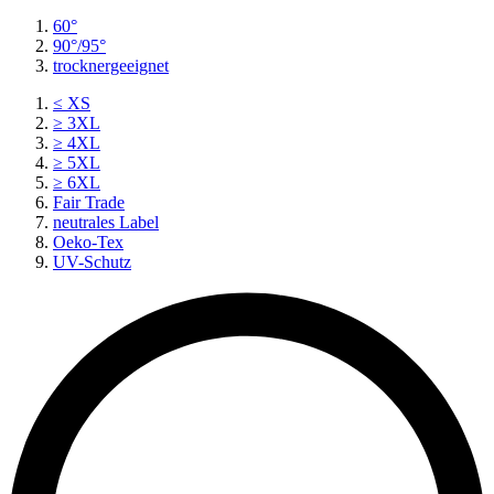
60°
90°/95°
trocknergeeignet
≤ XS
≥ 3XL
≥ 4XL
≥ 5XL
≥ 6XL
Fair Trade
neutrales Label
Oeko-Tex
UV-Schutz