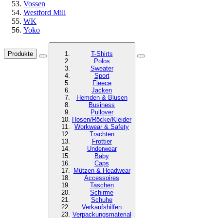
Vossen
Westford Mill
WK
Yoko
Produkte
T-Shirts
Polos
Sweater
Sport
Fleece
Jacken
Hemden & Blusen
Business
Pullover
Hosen/Röcke/Kleider
Workwear & Safety
Trachten
Frottier
Underwear
Baby
Caps
Mützen & Headwear
Accessoires
Taschen
Schirme
Schuhe
Verkaufshilfen
Verpackungsmaterial