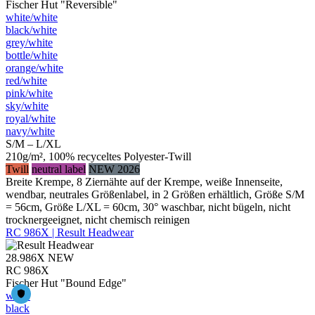
Fischer Hut "Reversible"
white/​white
black/​white
grey/​white
bottle/​white
orange/​white
red/​white
pink/​white
sky/​white
royal/​white
navy/​white
S/M – L/XL
210g/m², 100% recyceltes Polyester-Twill
Twill
neutral label
NEW 2026
Breite Krempe, 8 Ziernähte auf der Krempe, weiße Innenseite,
wendbar, neutrales Größenlabel, in 2 Größen erhältlich, Größe S/M
= 56cm, Größe L/XL = 60cm, 30° waschbar, nicht bügeln, nicht
trocknergeeignet, nicht chemisch reinigen
RC 986X | Result Headwear
28.986X
NEW
RC 986X
Fischer Hut "Bound Edge"
white
black