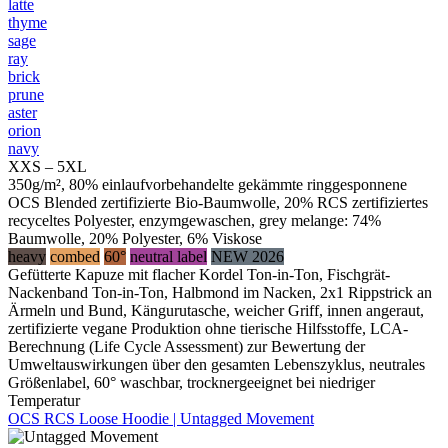
latte
thyme
sage
ray
brick
prune
aster
orion
navy
XXS – 5XL
350g/m², 80% einlaufvorbehandelte gekämmte ringgesponnene
OCS Blended zertifizierte Bio-Baumwolle, 20% RCS zertifiziertes
recyceltes Polyester, enzymgewaschen, grey melange: 74%
Baumwolle, 20% Polyester, 6% Viskose
heavy
combed
60°
neutral label
NEW 2026
Gefütterte Kapuze mit flacher Kordel Ton-in-Ton, Fischgrät-
Nackenband Ton-in-Ton, Halbmond im Nacken, 2x1 Rippstrick an
Ärmeln und Bund, Kängurutasche, weicher Griff, innen angeraut,
zertifizierte vegane Produktion ohne tierische Hilfsstoffe, LCA-
Berechnung (Life Cycle Assessment) zur Bewertung der
Umweltauswirkungen über den gesamten Lebenszyklus, neutrales
Größenlabel, 60° waschbar, trocknergeeignet bei niedriger
Temperatur
OCS RCS Loose Hoodie | Untagged Movement