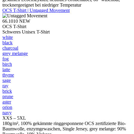
trocknergeeignet bei niedriger Temperatur
OCS T-Shirt | Untagged Movement
66.1010
NEW
OCS T-Shirt
Schweres Unisex T-Shirt
white
black
charcoal
grey melange
fog
birch
latte
thyme
sage
ray
brick
prune
aster
orion
navy
XXS – 5XL
180g/m², 100% gekämmte ringgesponnene OCS zertifizierte Bio-
Baumwolle, enzymgewaschen, Single Jersey, grey melange: 90%