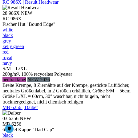
RC 986X | Result Headwear
28.986X
NEW
RC 986X
Fischer Hut "Bound Edge"
white
black
grey
kelly green
red
royal
navy
S/M – L/XL
200g/m², 100% recyceltes Polyester
neutral label
NEW 2026
Breite Krempe, 8 Ziernähte auf der Krempe, gestickte Luftlöcher,
neutrales Größenlabel, in 2 Größen erhältlich, Größe S/M = 56cm,
Größe L/XL = 60cm, 30° waschbar, nicht bügeln, nicht
trocknergeeignet, nicht chemisch reinigen
MB 6256 | Daiber
03.6256
NEW
MB 6256
6 Panel Kappe "Dad Cap"
black