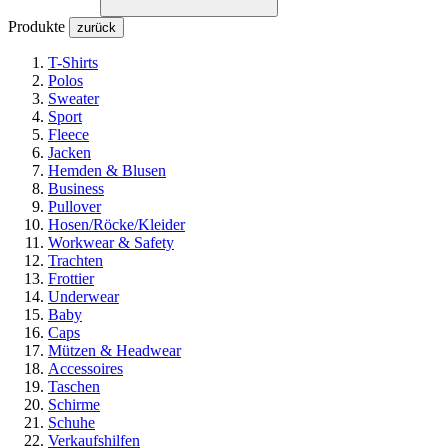
Produkte
zurück
T-Shirts
Polos
Sweater
Sport
Fleece
Jacken
Hemden & Blusen
Business
Pullover
Hosen/Röcke/Kleider
Workwear & Safety
Trachten
Frottier
Underwear
Baby
Caps
Mützen & Headwear
Accessoires
Taschen
Schirme
Schuhe
Verkaufshilfen