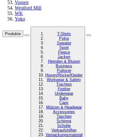
Vossen
Westford Mill
WK
Yoko
Produkte
T-Shirts
Polos
Sweater
Sport
Fleece
Jacken
Hemden & Blusen
Business
Pullover
Hosen/Röcke/Kleider
Workwear & Safety
Trachten
Frottier
Underwear
Baby
Caps
Mützen & Headwear
Accessoires
Taschen
Schirme
Schuhe
Verkaufshilfen
Verpackungsmaterial