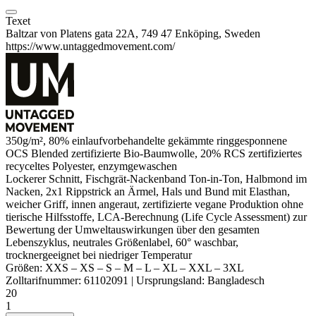
Texet
Baltzar von Platens gata 22A, 749 47 Enköping, Sweden
https://www.untaggedmovement.com/
350g/m², 80% einlaufvorbehandelte
gekämmte
ringgesponnene
OCS Blended zertifizierte
Bio-Baumwolle
, 20% RCS zertifiziertes
recyceltes
Polyester
,
enzymgewaschen
Lockerer Schnitt, Fischgrät-Nackenband Ton-in-Ton, Halbmond im
Nacken, 2x1
Rippstrick
an Ärmel, Hals und Bund mit
Elasthan
,
weicher Griff,
innen angeraut
, zertifizierte vegane Produktion ohne
tierische Hilfsstoffe, LCA-Berechnung (Life Cycle Assessment) zur
Bewertung der Umweltauswirkungen über den gesamten
Lebenszyklus,
neutrales Größenlabel
, 60° waschbar,
trocknergeeignet bei niedriger Temperatur
Größen:
XXS
–
XS
–
S
–
M
–
L
–
XL
–
XXL
–
3XL
Zolltarifnummer:
61102091
|
Ursprungsland:
Bangladesch
20
1