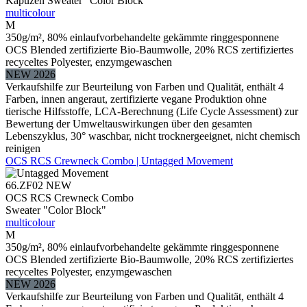
Kapuzen Sweater "Color Block"
multicolour
M
350g/m², 80% einlaufvorbehandelte gekämmte ringgesponnene
OCS Blended zertifizierte Bio-Baumwolle, 20% RCS zertifiziertes
recyceltes Polyester, enzymgewaschen
NEW 2026
Verkaufshilfe zur Beurteilung von Farben und Qualität, enthält 4
Farben, innen angeraut, zertifizierte vegane Produktion ohne
tierische Hilfsstoffe, LCA-Berechnung (Life Cycle Assessment) zur
Bewertung der Umweltauswirkungen über den gesamten
Lebenszyklus, 30° waschbar, nicht trocknergeeignet, nicht chemisch
reinigen
OCS RCS Crewneck Combo | Untagged Movement
66.ZF02
NEW
OCS RCS Crewneck Combo
Sweater "Color Block"
multicolour
M
350g/m², 80% einlaufvorbehandelte gekämmte ringgesponnene
OCS Blended zertifizierte Bio-Baumwolle, 20% RCS zertifiziertes
recyceltes Polyester, enzymgewaschen
NEW 2026
Verkaufshilfe zur Beurteilung von Farben und Qualität, enthält 4