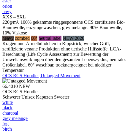
aster
orion
navy
XXS – 5XL
220g/m², 100% gekämmte ringgesponnene OCS zertifizierte Bio-
Baumwolle, enzymgewaschen, grey melange: 90% Baumwolle,
10% Viskose
heavy
combed
60°
neutral label
NEW 2026
Kragen und Ärmelbündchen in Rippstrick, weicher Griff,
zertifizierte vegane Produktion ohne tierische Hilfsstoffe, LCA-
Berechnung (Life Cycle Assessment) zur Bewertung der
Umweltauswirkungen über den gesamten Lebenszyklus, neutrales
Größenlabel, 60° waschbar, trocknergeeignet bei niedriger
Temperatur
OCS RCS Hoodie | Untagged Movement
66.4010
NEW
OCS RCS Hoodie
Schwerer Unisex Kapuzen Sweater
white
black
charcoal
grey melange
fog
birch