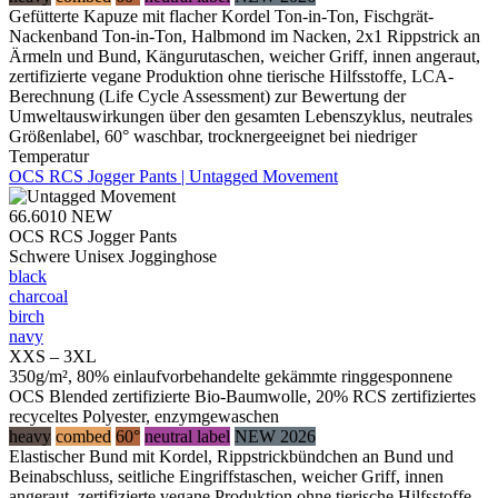
Gefütterte Kapuze mit flacher Kordel Ton-in-Ton, Fischgrät-
Nackenband Ton-in-Ton, Halbmond im Nacken, 2x1 Rippstrick an
Ärmeln und Bund, Kängurutaschen, weicher Griff, innen angeraut,
zertifizierte vegane Produktion ohne tierische Hilfsstoffe, LCA-
Berechnung (Life Cycle Assessment) zur Bewertung der
Umweltauswirkungen über den gesamten Lebenszyklus, neutrales
Größenlabel, 60° waschbar, trocknergeeignet bei niedriger
Temperatur
OCS RCS Jogger Pants | Untagged Movement
66.6010
NEW
OCS RCS Jogger Pants
Schwere Unisex Jogginghose
black
charcoal
birch
navy
XXS – 3XL
350g/m², 80% einlaufvorbehandelte gekämmte ringgesponnene
OCS Blended zertifizierte Bio-Baumwolle, 20% RCS zertifiziertes
recyceltes Polyester, enzymgewaschen
heavy
combed
60°
neutral label
NEW 2026
Elastischer Bund mit Kordel, Rippstrickbündchen an Bund und
Beinabschluss, seitliche Eingriffstaschen, weicher Griff, innen
angeraut, zertifizierte vegane Produktion ohne tierische Hilfsstoffe,