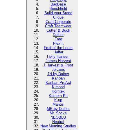
BagBase
Beechfield
Build your Brand
Clique
Craft Corporate
Craft Teamwear
Cutter & Buck
Daiber
Fare
Flexfit
Fruit of the Loom
Halfar
Helly Hansen
James Harvest
J.Harvest & Frost
Jerzees
JN by Daiber
Kariban
Kariban ProAct
Kimood
Korntex
Kustom Kit
K-up
Mantis
MB by Daiber
Mr. Socks
NEOBLU
Neutral
New Morning Studios