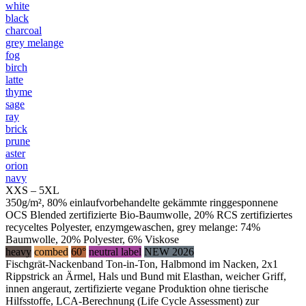
white
black
charcoal
grey melange
fog
birch
latte
thyme
sage
ray
brick
prune
aster
orion
navy
XXS – 5XL
350g/m², 80% einlaufvorbehandelte gekämmte ringgesponnene
OCS Blended zertifizierte Bio-Baumwolle, 20% RCS zertifiziertes
recyceltes Polyester, enzymgewaschen, grey melange: 74%
Baumwolle, 20% Polyester, 6% Viskose
heavy
combed
60°
neutral label
NEW 2026
Fischgrät-Nackenband Ton-in-Ton, Halbmond im Nacken, 2x1
Rippstrick an Ärmel, Hals und Bund mit Elasthan, weicher Griff,
innen angeraut, zertifizierte vegane Produktion ohne tierische
Hilfsstoffe, LCA-Berechnung (Life Cycle Assessment) zur