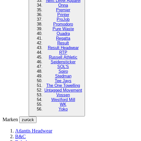
Next Level
Apparel
Onna
Premier
Printer
ProJob
Promodoro
Pure Waste
Quadra
Regatta
Result
Result Headwear
RTP
Russell Athletic
Seidensticker
SOL'S
Spiro
Stedman
Tee Jays
The One Towelling
Untagged Movement
Vossen
Westford Mill
WK
Yoko
Marken
zurück
Atlantis Headwear
B&C