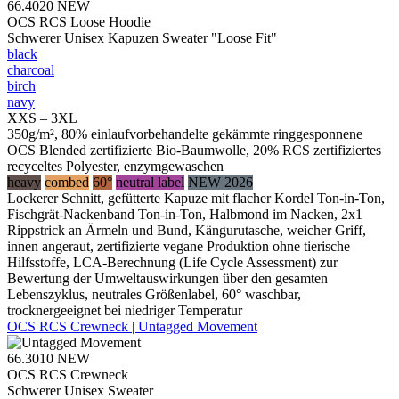
66.4020
NEW
OCS RCS Loose Hoodie
Schwerer Unisex Kapuzen Sweater "Loose Fit"
black
charcoal
birch
navy
XXS – 3XL
350g/m², 80% einlaufvorbehandelte gekämmte ringgesponnene
OCS Blended zertifizierte Bio-Baumwolle, 20% RCS zertifiziertes
recyceltes Polyester, enzymgewaschen
heavy
combed
60°
neutral label
NEW 2026
Lockerer Schnitt, gefütterte Kapuze mit flacher Kordel Ton-in-Ton,
Fischgrät-Nackenband Ton-in-Ton, Halbmond im Nacken, 2x1
Rippstrick an Ärmeln und Bund, Kängurutasche, weicher Griff,
innen angeraut, zertifizierte vegane Produktion ohne tierische
Hilfsstoffe, LCA-Berechnung (Life Cycle Assessment) zur
Bewertung der Umweltauswirkungen über den gesamten
Lebenszyklus, neutrales Größenlabel, 60° waschbar,
trocknergeeignet bei niedriger Temperatur
OCS RCS Crewneck | Untagged Movement
66.3010
NEW
OCS RCS Crewneck
Schwerer Unisex Sweater