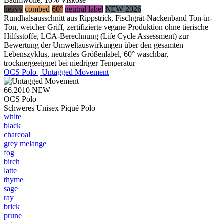
Baumwolle, 10% Viskose
heavy
combed
60°
neutral label
NEW 2026
Rundhalsausschnitt aus Rippstrick, Fischgrät-Nackenband Ton-in-
Ton, weicher Griff, zertifizierte vegane Produktion ohne tierische
Hilfsstoffe, LCA-Berechnung (Life Cycle Assessment) zur
Bewertung der Umweltauswirkungen über den gesamten
Lebenszyklus, neutrales Größenlabel, 60° waschbar,
trocknergeeignet bei niedriger Temperatur
OCS Polo | Untagged Movement
66.2010
NEW
OCS Polo
Schweres Unisex Piqué Polo
white
black
charcoal
grey melange
fog
birch
latte
thyme
sage
ray
brick
prune