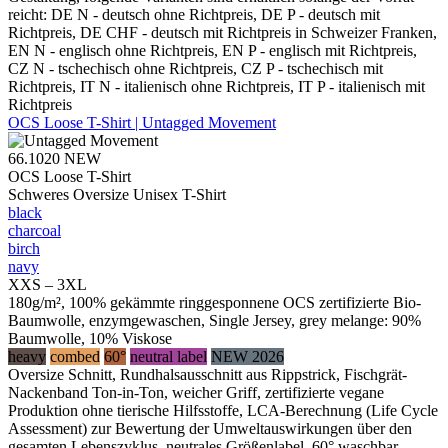
reicht: DE N - deutsch ohne Richtpreis, DE P - deutsch mit
Richtpreis, DE CHF - deutsch mit Richtpreis in Schweizer Franken,
EN N - englisch ohne Richtpreis, EN P - englisch mit Richtpreis,
CZ N - tschechisch ohne Richtpreis, CZ P - tschechisch mit
Richtpreis, IT N - italienisch ohne Richtpreis, IT P - italienisch mit
Richtpreis
OCS Loose T-Shirt | Untagged Movement
66.1020
NEW
OCS Loose T-Shirt
Schweres Oversize Unisex T-Shirt
black
charcoal
birch
navy
XXS – 3XL
180g/m², 100% gekämmte ringgesponnene OCS zertifizierte Bio-
Baumwolle, enzymgewaschen, Single Jersey, grey melange: 90%
Baumwolle, 10% Viskose
heavy
combed
60°
neutral label
NEW 2026
Oversize Schnitt, Rundhalsausschnitt aus Rippstrick, Fischgrät-
Nackenband Ton-in-Ton, weicher Griff, zertifizierte vegane
Produktion ohne tierische Hilfsstoffe, LCA-Berechnung (Life Cycle
Assessment) zur Bewertung der Umweltauswirkungen über den
gesamten Lebenszyklus, neutrales Größenlabel, 60° waschbar,