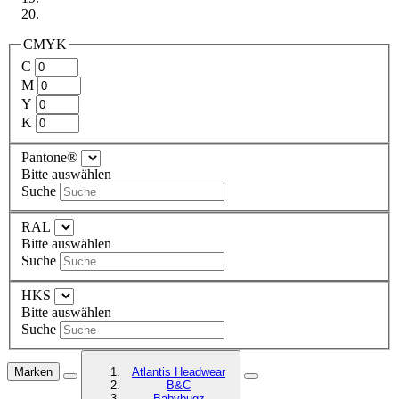
CMYK
C
M
Y
K
Pantone®
Bitte auswählen
Suche
RAL
Bitte auswählen
Suche
HKS
Bitte auswählen
Suche
Marken
Atlantis Headwear
B&C
Babybugz