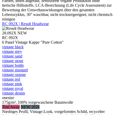
Farben, innen angeraut, zertifizierte vegane Produktion ohne
tierische Hilfsstoffe, LCA-Berechnung (Life Cycle Assessment) zur
Bewertung der Umweltauswirkungen über den gesamten
Lebenszyklus, 30° waschbar, nicht trocknergeeignet, nicht chemisch
reinigen
RC 092X | Result Headwear
28.092X
NEW
RC 092X
6 Panel Vintage Kappe "Pure Cotton"
vintage black
vintage grey
vintage sand
vintage stone
vintage bottle
vintage mustard
vintage orange
vintage red
vintage pink
vintage royal
vintage denim
onesize
175g/m², 100% vorgewaschene Baumwolle
Tear Away
NEW 2026
Niedriges Profil, Vintage-Look, vorgeformtes Schild, recycelter