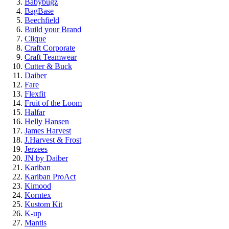
Babybugz
BagBase
Beechfield
Build your Brand
Clique
Craft Corporate
Craft Teamwear
Cutter & Buck
Daiber
Fare
Flexfit
Fruit of the Loom
Halfar
Helly Hansen
James Harvest
J.Harvest & Frost
Jerzees
JN by Daiber
Kariban
Kariban ProAct
Kimood
Korntex
Kustom Kit
K-up
Mantis