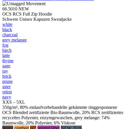
66.5010
NEW
OCS RCS Full Zip Hoodie
Schwere Unisex Kapuzen Sweatjacke
white
black
charcoal
grey melange
fog
birch
latte
thyme
sage
ray
brick
prune
aster
orion
navy
XXS – 5XL
350g/m², 80% einlaufvorbehandelte gekämmte ringgesponnene
OCS Blended zertifizierte Bio-Baumwolle, 20% RCS zertifiziertes
recyceltes Polyester, enzymgewaschen, grey melange: 74%
Baumwolle, 20% Polyester, 6% Viskose
heavy
combed
60°
neutral label
NEW 2026