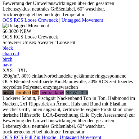
Bewertung der Umweltauswirkungen über den gesamten
Lebenszyklus, neutrales Größenlabel, 60° waschbar,
trocknergeeignet bei niedriger Temperatur
OCS RCS Loose Crewneck | Untagged Movement
66.3020
NEW
OCS RCS Loose Crewneck
Schwerer Unisex Sweater "Loose Fit"
black
charcoal
birch
navy
XXS – 3XL
350g/m², 80% einlaufvorbehandelte gekämmte ringgesponnene
OCS Blended zertifizierte Bio-Baumwolle, 20% RCS zertifiziertes
recyceltes Polyester, enzymgewaschen
heavy
combed
60°
neutral label
NEW 2026
Lockerer Schnitt, Fischgrät-Nackenband Ton-in-Ton, Halbmond im
Nacken, 2x1 Rippstrick an Ärmel, Hals und Bund mit Elasthan,
weicher Griff, innen angeraut, zertifizierte vegane Produktion ohne
tierische Hilfsstoffe, LCA-Berechnung (Life Cycle Assessment) zur
Bewertung der Umweltauswirkungen über den gesamten
Lebenszyklus, neutrales Größenlabel, 60° waschbar,
trocknergeeignet bei niedriger Temperatur
OCS RCS Full Zip Hoodie | Untagged Movement