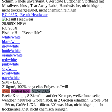
Schirm, Panele unverstärkt, 6 gestickte Luftlöcher, Stoffband mit
Metallverschluss, Tear Away Label, Handwäsche, nicht bügeln,
nicht trocknergeeignet, nicht chemisch reinigen
RC 985X | Result Headwear
28.985X
NEW
RC 985X
Fischer Hut "Reversible"
white/​white
black/​white
grey/​white
bottle/​white
orange/​white
red/​white
pink/​white
sky/​white
royal/​white
navy/​white
S/M – L/XL
210g/m², 100% recyceltes Polyester-Twill
Twill
neutral label
NEW 2026
Breite Krempe, 8 Ziernähte auf der Krempe, weiße Innenseite,
wendbar, neutrales Größenlabel, in 2 Größen erhältlich, Größe S/M
= 56cm, Größe L/XL = 60cm, 30° waschbar, nicht bügeln, nicht
trocknergeeignet, nicht chemisch reinigen