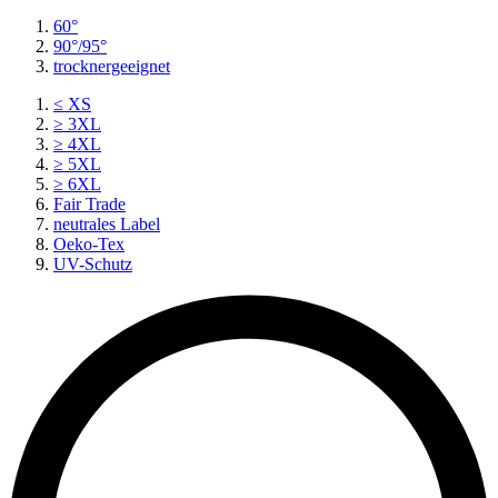
60°
90°/95°
trocknergeeignet
≤ XS
≥ 3XL
≥ 4XL
≥ 5XL
≥ 6XL
Fair Trade
neutrales Label
Oeko-Tex
UV-Schutz