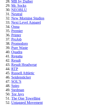
MB by Daiber
Mr. Socks
NEOBLU
Neutral
New Morning Studios
Next Level
Apparel
Onna
Premier
Printer
ProJob
Promodoro
Pure Waste
Quadra
Regatta
Result
Result Headwear
RTP
Russell Athletic
Seidensticker
SOL'S
Spiro
Stedman
Tee Jays
The One Towelling
Untagged Movement