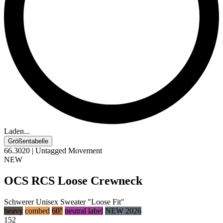
Laden...
Größentabelle
66.3020 | Untagged Movement
NEW
OCS RCS Loose Crewneck
Schwerer Unisex Sweater "Loose Fit"
heavy
combed
60°
neutral label
NEW 2026
152