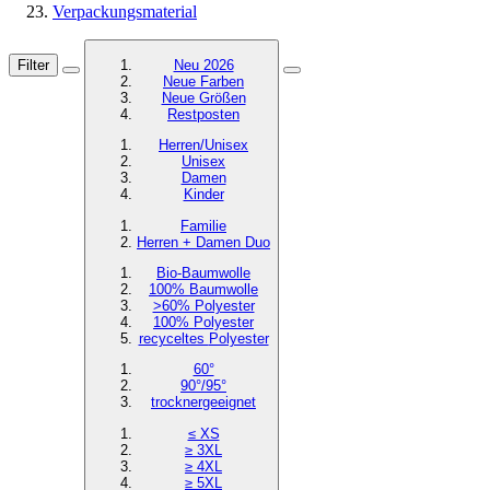
Verpackungsmaterial
Filter
Neu 2026
Neue Farben
Neue Größen
Restposten
Herren/Unisex
Unisex
Damen
Kinder
Familie
Herren + Damen Duo
Bio-Baumwolle
100% Baumwolle
>60% Polyester
100% Polyester
recyceltes
Polyester
60°
90°/95°
trocknergeeignet
≤ XS
≥ 3XL
≥ 4XL
≥ 5XL