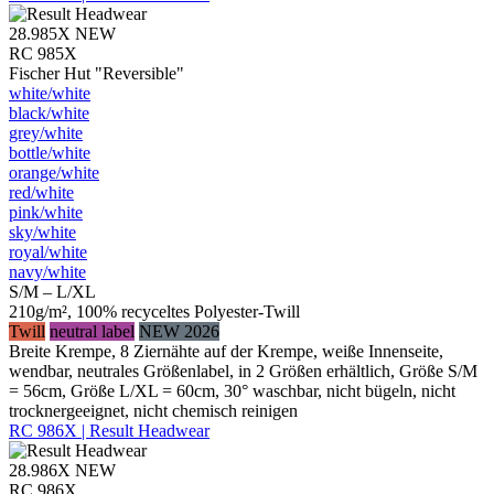
28.985X
NEW
RC 985X
Fischer Hut "Reversible"
white/​white
black/​white
grey/​white
bottle/​white
orange/​white
red/​white
pink/​white
sky/​white
royal/​white
navy/​white
S/M – L/XL
210g/m², 100% recyceltes Polyester-Twill
Twill
neutral label
NEW 2026
Breite Krempe, 8 Ziernähte auf der Krempe, weiße Innenseite,
wendbar, neutrales Größenlabel, in 2 Größen erhältlich, Größe S/M
= 56cm, Größe L/XL = 60cm, 30° waschbar, nicht bügeln, nicht
trocknergeeignet, nicht chemisch reinigen
RC 986X | Result Headwear
28.986X
NEW
RC 986X