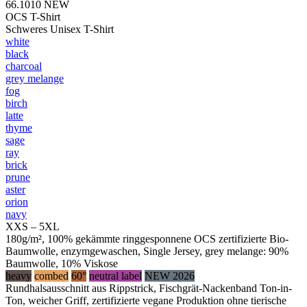
66.1010
NEW
OCS T-Shirt
Schweres Unisex T-Shirt
white
black
charcoal
grey melange
fog
birch
latte
thyme
sage
ray
brick
prune
aster
orion
navy
XXS – 5XL
180g/m², 100% gekämmte ringgesponnene OCS zertifizierte Bio-
Baumwolle, enzymgewaschen, Single Jersey, grey melange: 90%
Baumwolle, 10% Viskose
heavy
combed
60°
neutral label
NEW 2026
Rundhalsausschnitt aus Rippstrick, Fischgrät-Nackenband Ton-in-
Ton, weicher Griff, zertifizierte vegane Produktion ohne tierische