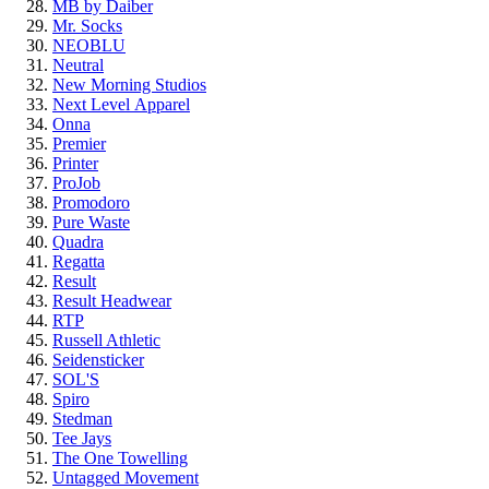
MB by Daiber
Mr. Socks
NEOBLU
Neutral
New Morning Studios
Next Level
Apparel
Onna
Premier
Printer
ProJob
Promodoro
Pure Waste
Quadra
Regatta
Result
Result Headwear
RTP
Russell Athletic
Seidensticker
SOL'S
Spiro
Stedman
Tee Jays
The One Towelling
Untagged Movement