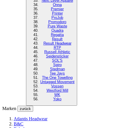
Next Level
Apparel
Onna
Premier
Printer
ProJob
Promodoro
Pure Waste
Quadra
Regatta
Result
Result Headwear
RTP
Russell Athletic
Seidensticker
SOL'S
Spiro
Stedman
Tee Jays
The One Towelling
Untagged Movement
Vossen
Westford Mill
WK
Yoko
Marken
zurück
Atlantis Headwear
B&C