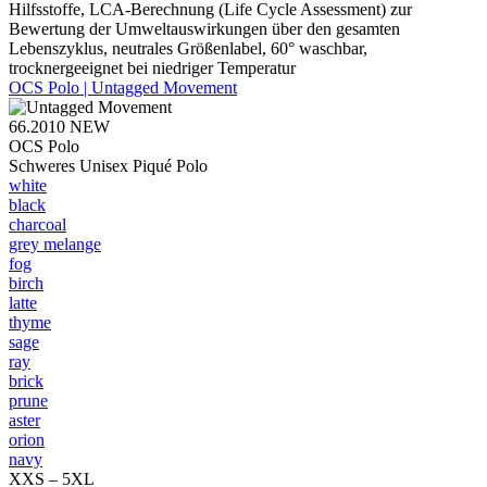
Hilfsstoffe, LCA-Berechnung (Life Cycle Assessment) zur
Bewertung der Umweltauswirkungen über den gesamten
Lebenszyklus, neutrales Größenlabel, 60° waschbar,
trocknergeeignet bei niedriger Temperatur
OCS Polo | Untagged Movement
66.2010
NEW
OCS Polo
Schweres Unisex Piqué Polo
white
black
charcoal
grey melange
fog
birch
latte
thyme
sage
ray
brick
prune
aster
orion
navy
XXS – 5XL