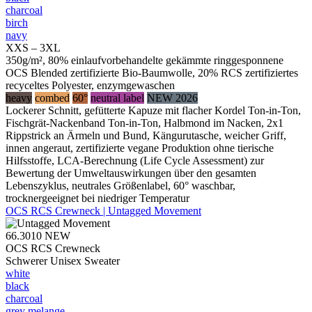
charcoal
birch
navy
XXS – 3XL
350g/m², 80% einlaufvorbehandelte gekämmte ringgesponnene
OCS Blended zertifizierte Bio-Baumwolle, 20% RCS zertifiziertes
recyceltes Polyester, enzymgewaschen
heavy
combed
60°
neutral label
NEW 2026
Lockerer Schnitt, gefütterte Kapuze mit flacher Kordel Ton-in-Ton,
Fischgrät-Nackenband Ton-in-Ton, Halbmond im Nacken, 2x1
Rippstrick an Ärmeln und Bund, Kängurutasche, weicher Griff,
innen angeraut, zertifizierte vegane Produktion ohne tierische
Hilfsstoffe, LCA-Berechnung (Life Cycle Assessment) zur
Bewertung der Umweltauswirkungen über den gesamten
Lebenszyklus, neutrales Größenlabel, 60° waschbar,
trocknergeeignet bei niedriger Temperatur
OCS RCS Crewneck | Untagged Movement
66.3010
NEW
OCS RCS Crewneck
Schwerer Unisex Sweater
white
black
charcoal
grey melange