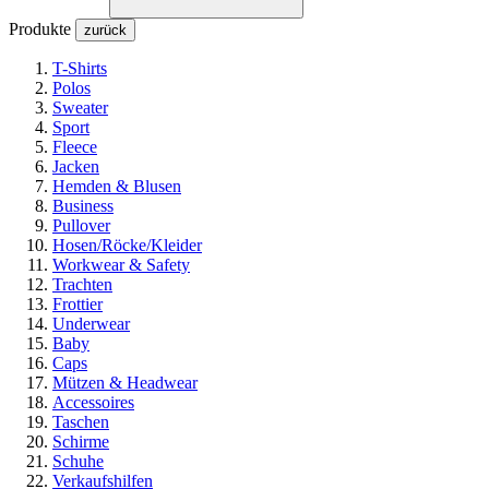
Produkte
zurück
T-Shirts
Polos
Sweater
Sport
Fleece
Jacken
Hemden & Blusen
Business
Pullover
Hosen/Röcke/Kleider
Workwear & Safety
Trachten
Frottier
Underwear
Baby
Caps
Mützen & Headwear
Accessoires
Taschen
Schirme
Schuhe
Verkaufshilfen