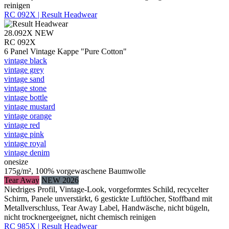
reinigen
RC 092X | Result Headwear
28.092X
NEW
RC 092X
6 Panel Vintage Kappe "Pure Cotton"
vintage black
vintage grey
vintage sand
vintage stone
vintage bottle
vintage mustard
vintage orange
vintage red
vintage pink
vintage royal
vintage denim
onesize
175g/m², 100% vorgewaschene Baumwolle
Tear Away
NEW 2026
Niedriges Profil, Vintage-Look, vorgeformtes Schild, recycelter
Schirm, Panele unverstärkt, 6 gestickte Luftlöcher, Stoffband mit
Metallverschluss, Tear Away Label, Handwäsche, nicht bügeln,
nicht trocknergeeignet, nicht chemisch reinigen
RC 985X | Result Headwear