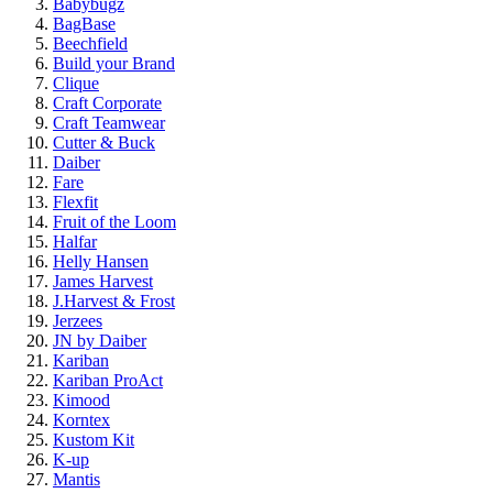
Babybugz
BagBase
Beechfield
Build your Brand
Clique
Craft Corporate
Craft Teamwear
Cutter & Buck
Daiber
Fare
Flexfit
Fruit of the Loom
Halfar
Helly Hansen
James Harvest
J.Harvest & Frost
Jerzees
JN by Daiber
Kariban
Kariban ProAct
Kimood
Korntex
Kustom Kit
K-up
Mantis