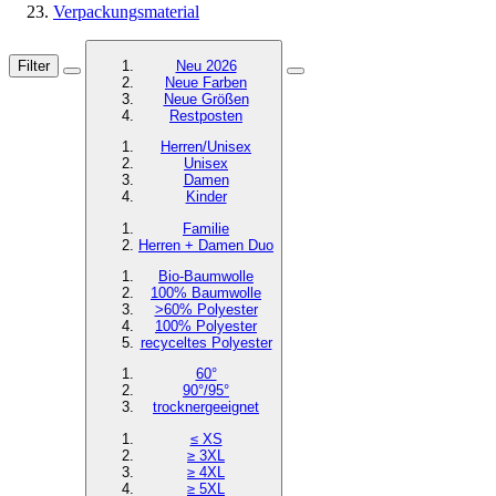
Verpackungsmaterial
Filter
Neu 2026
Neue Farben
Neue Größen
Restposten
Herren/Unisex
Unisex
Damen
Kinder
Familie
Herren + Damen Duo
Bio-Baumwolle
100% Baumwolle
>60% Polyester
100% Polyester
recyceltes
Polyester
60°
90°/95°
trocknergeeignet
≤ XS
≥ 3XL
≥ 4XL
≥ 5XL