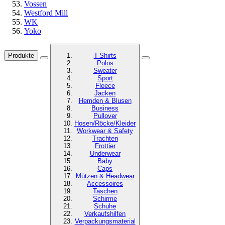
Vossen
Westford Mill
WK
Yoko
Produkte
T-Shirts
Polos
Sweater
Sport
Fleece
Jacken
Hemden & Blusen
Business
Pullover
Hosen/Röcke/Kleider
Workwear & Safety
Trachten
Frottier
Underwear
Baby
Caps
Mützen & Headwear
Accessoires
Taschen
Schirme
Schuhe
Verkaufshilfen
Verpackungsmaterial