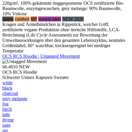
220g/m², 100% gekämmte ringgesponnene OCS zertifizierte Bio-
Baumwolle, enzymgewaschen, grey melange: 90% Baumwolle,
10% Viskose
heavy
combed
60°
neutral label
NEW 2026
Kragen und Ärmelbündchen in Rippstrick, weicher Griff,
zertifizierte vegane Produktion ohne tierische Hilfsstoffe, LCA-
Berechnung (Life Cycle Assessment) zur Bewertung der
Umweltauswirkungen über den gesamten Lebenszyklus, neutrales
Größenlabel, 60° waschbar, trocknergeeignet bei niedriger
Temperatur
OCS RCS Hoodie | Untagged Movement
66.4010
NEW
OCS RCS Hoodie
Schwerer Unisex Kapuzen Sweater
white
black
charcoal
grey melange
fog
birch
latte
thyme
sage
ray