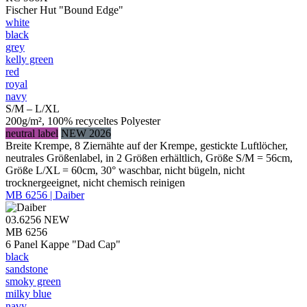
Fischer Hut "Bound Edge"
white
black
grey
kelly green
red
royal
navy
S/M – L/XL
200g/m², 100% recyceltes Polyester
neutral label
NEW 2026
Breite Krempe, 8 Ziernähte auf der Krempe, gestickte Luftlöcher,
neutrales Größenlabel, in 2 Größen erhältlich, Größe S/M = 56cm,
Größe L/XL = 60cm, 30° waschbar, nicht bügeln, nicht
trocknergeeignet, nicht chemisch reinigen
MB 6256 | Daiber
03.6256
NEW
MB 6256
6 Panel Kappe "Dad Cap"
black
sandstone
smoky green
milky blue
navy