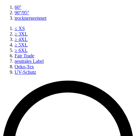
60°
90°/95°
trocknergeeignet
≤ XS
≥ 3XL
≥ 4XL
≥ 5XL
≥ 6XL
Fair Trade
neutrales Label
Oeko-Tex
UV-Schutz