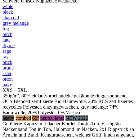
Schwere Unisex Kapuzen Sweatjacke
white
black
charcoal
grey melange
fog
birch
latte
thyme
sage
ray
brick
prune
aster
orion
navy
XXS – 5XL
350g/m², 80% einlaufvorbehandelte gekämmte ringgesponnene
OCS Blended zertifizierte Bio-Baumwolle, 20% RCS zertifiziertes
recyceltes Polyester, enzymgewaschen, grey melange: 74%
Baumwolle, 20% Polyester, 6% Viskose
heavy
combed
60°
neutral label
NEW 2026
Gefütterte Kapuze mit flacher Kordel Ton-in-Ton, Fischgrät-
Nackenband Ton-in-Ton, Halbmond im Nacken, 2x1 Rippstrick an
Ärmeln und Bund, Kängurutaschen, weicher Griff, innen angeraut,