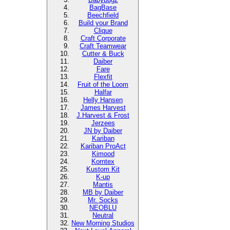
BagBase
Beechfield
Build your Brand
Clique
Craft Corporate
Craft Teamwear
Cutter & Buck
Daiber
Fare
Flexfit
Fruit of the Loom
Halfar
Helly Hansen
James Harvest
J.Harvest & Frost
Jerzees
JN by Daiber
Kariban
Kariban ProAct
Kimood
Korntex
Kustom Kit
K-up
Mantis
MB by Daiber
Mr. Socks
NEOBLU
Neutral
New Morning Studios