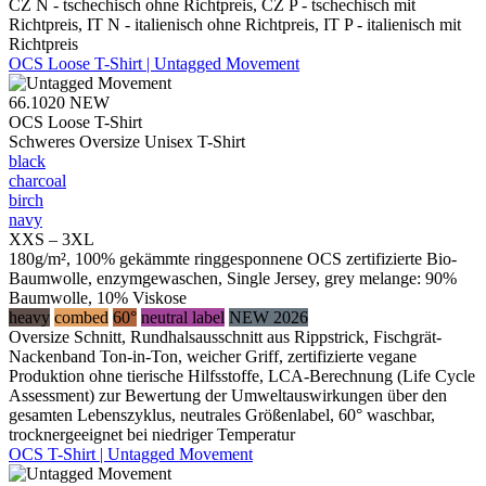
CZ N - tschechisch ohne Richtpreis, CZ P - tschechisch mit
Richtpreis, IT N - italienisch ohne Richtpreis, IT P - italienisch mit
Richtpreis
OCS Loose T-Shirt | Untagged Movement
66.1020
NEW
OCS Loose T-Shirt
Schweres Oversize Unisex T-Shirt
black
charcoal
birch
navy
XXS – 3XL
180g/m², 100% gekämmte ringgesponnene OCS zertifizierte Bio-
Baumwolle, enzymgewaschen, Single Jersey, grey melange: 90%
Baumwolle, 10% Viskose
heavy
combed
60°
neutral label
NEW 2026
Oversize Schnitt, Rundhalsausschnitt aus Rippstrick, Fischgrät-
Nackenband Ton-in-Ton, weicher Griff, zertifizierte vegane
Produktion ohne tierische Hilfsstoffe, LCA-Berechnung (Life Cycle
Assessment) zur Bewertung der Umweltauswirkungen über den
gesamten Lebenszyklus, neutrales Größenlabel, 60° waschbar,
trocknergeeignet bei niedriger Temperatur
OCS T-Shirt | Untagged Movement