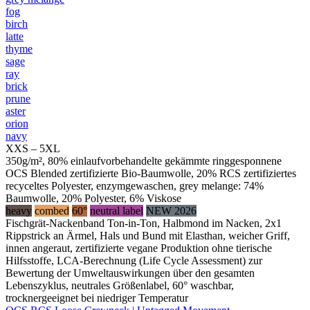
fog
birch
latte
thyme
sage
ray
brick
prune
aster
orion
navy
XXS – 5XL
350g/m², 80% einlaufvorbehandelte gekämmte ringgesponnene
OCS Blended zertifizierte Bio-Baumwolle, 20% RCS zertifiziertes
recyceltes Polyester, enzymgewaschen, grey melange: 74%
Baumwolle, 20% Polyester, 6% Viskose
heavy
combed
60°
neutral label
NEW 2026
Fischgrät-Nackenband Ton-in-Ton, Halbmond im Nacken, 2x1
Rippstrick an Ärmel, Hals und Bund mit Elasthan, weicher Griff,
innen angeraut, zertifizierte vegane Produktion ohne tierische
Hilfsstoffe, LCA-Berechnung (Life Cycle Assessment) zur
Bewertung der Umweltauswirkungen über den gesamten
Lebenszyklus, neutrales Größenlabel, 60° waschbar,
trocknergeeignet bei niedriger Temperatur