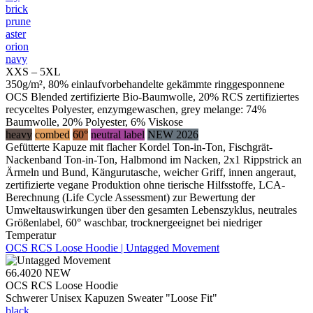
brick
prune
aster
orion
navy
XXS – 5XL
350g/m², 80% einlaufvorbehandelte gekämmte ringgesponnene
OCS Blended zertifizierte Bio-Baumwolle, 20% RCS zertifiziertes
recyceltes Polyester, enzymgewaschen, grey melange: 74%
Baumwolle, 20% Polyester, 6% Viskose
heavy
combed
60°
neutral label
NEW 2026
Gefütterte Kapuze mit flacher Kordel Ton-in-Ton, Fischgrät-
Nackenband Ton-in-Ton, Halbmond im Nacken, 2x1 Rippstrick an
Ärmeln und Bund, Kängurutasche, weicher Griff, innen angeraut,
zertifizierte vegane Produktion ohne tierische Hilfsstoffe, LCA-
Berechnung (Life Cycle Assessment) zur Bewertung der
Umweltauswirkungen über den gesamten Lebenszyklus, neutrales
Größenlabel, 60° waschbar, trocknergeeignet bei niedriger
Temperatur
OCS RCS Loose Hoodie | Untagged Movement
66.4020
NEW
OCS RCS Loose Hoodie
Schwerer Unisex Kapuzen Sweater "Loose Fit"
black