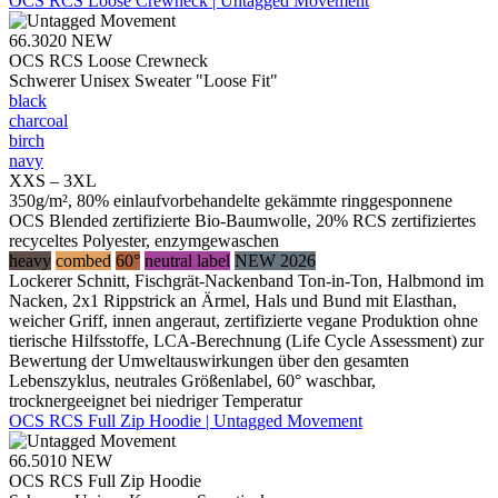
OCS RCS Loose Crewneck | Untagged Movement
66.3020
NEW
OCS RCS Loose Crewneck
Schwerer Unisex Sweater "Loose Fit"
black
charcoal
birch
navy
XXS – 3XL
350g/m², 80% einlaufvorbehandelte gekämmte ringgesponnene
OCS Blended zertifizierte Bio-Baumwolle, 20% RCS zertifiziertes
recyceltes Polyester, enzymgewaschen
heavy
combed
60°
neutral label
NEW 2026
Lockerer Schnitt, Fischgrät-Nackenband Ton-in-Ton, Halbmond im
Nacken, 2x1 Rippstrick an Ärmel, Hals und Bund mit Elasthan,
weicher Griff, innen angeraut, zertifizierte vegane Produktion ohne
tierische Hilfsstoffe, LCA-Berechnung (Life Cycle Assessment) zur
Bewertung der Umweltauswirkungen über den gesamten
Lebenszyklus, neutrales Größenlabel, 60° waschbar,
trocknergeeignet bei niedriger Temperatur
OCS RCS Full Zip Hoodie | Untagged Movement
66.5010
NEW
OCS RCS Full Zip Hoodie