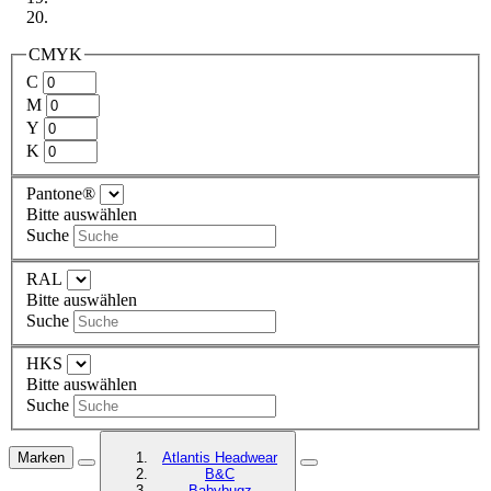
CMYK
C
M
Y
K
Pantone®
Bitte auswählen
Suche
RAL
Bitte auswählen
Suche
HKS
Bitte auswählen
Suche
Marken
Atlantis Headwear
B&C
Babybugz