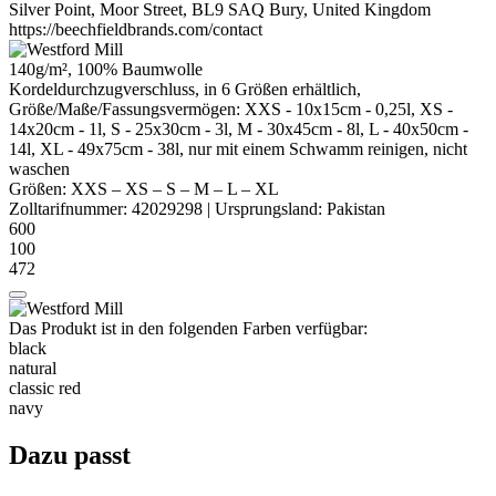
Silver Point, Moor Street, BL9 SAQ Bury, United Kingdom
https://beechfieldbrands.com/contact
140g/m², 100% Baumwolle
Kordeldurchzugverschluss, in 6 Größen erhältlich,
Größe/Maße/Fassungsvermögen: XXS - 10x15cm - 0,25l, XS -
14x20cm - 1l, S - 25x30cm - 3l, M - 30x45cm - 8l, L - 40x50cm -
14l, XL - 49x75cm - 38l, nur mit einem Schwamm reinigen, nicht
waschen
Größen:
XXS
–
XS
–
S
–
M
–
L
–
XL
Zolltarifnummer:
42029298
|
Ursprungsland:
Pakistan
600
100
472
Das Produkt ist in den folgenden Farben verfügbar:
black
natural
classic red
navy
Dazu passt