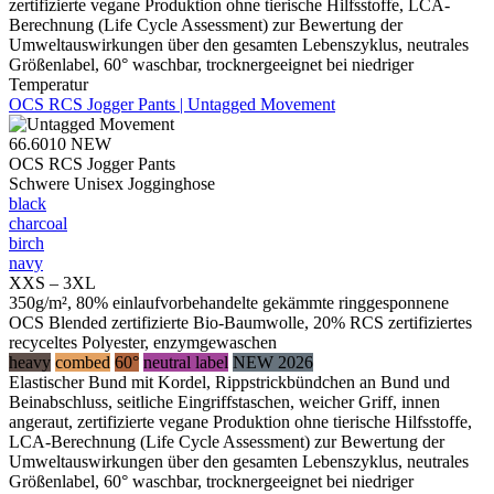
zertifizierte vegane Produktion ohne tierische Hilfsstoffe, LCA-
Berechnung (Life Cycle Assessment) zur Bewertung der
Umweltauswirkungen über den gesamten Lebenszyklus, neutrales
Größenlabel, 60° waschbar, trocknergeeignet bei niedriger
Temperatur
OCS RCS Jogger Pants | Untagged Movement
66.6010
NEW
OCS RCS Jogger Pants
Schwere Unisex Jogginghose
black
charcoal
birch
navy
XXS – 3XL
350g/m², 80% einlaufvorbehandelte gekämmte ringgesponnene
OCS Blended zertifizierte Bio-Baumwolle, 20% RCS zertifiziertes
recyceltes Polyester, enzymgewaschen
heavy
combed
60°
neutral label
NEW 2026
Elastischer Bund mit Kordel, Rippstrickbündchen an Bund und
Beinabschluss, seitliche Eingriffstaschen, weicher Griff, innen
angeraut, zertifizierte vegane Produktion ohne tierische Hilfsstoffe,
LCA-Berechnung (Life Cycle Assessment) zur Bewertung der
Umweltauswirkungen über den gesamten Lebenszyklus, neutrales
Größenlabel, 60° waschbar, trocknergeeignet bei niedriger