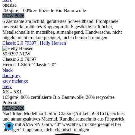
onesize
260g/m², 100% zertifizierte Bio-Baumwolle
NEW 2026
6 Ziernähte am Schild, gefüttertes Schweißband, Frontpanele
unverstärkt, mittleres Kappenprofil, 6 gestickte Luftlöcher,
Metallschnalle in mattsilber, stirnanliegend, Handwäsche, nicht
bügeln, nicht trocknergeeignet, nicht chemisch reinigen
Classic 2.0 79397 | Helly Hansen
59.9397
NEW
Classic 2.0 79397
Herren T-Shirt "Classic 2.0"
black
dark grey
grey melange
navy
XS – 5XL
165g/m², 80% zertifizierte Bio-Baumwolle, 20% recyceltes
Polyester
NEW 2026
Nachfolge-Modell zu T-Shirt Classic (Artikel: 59.9161), leichtes
und atmungsaktives Material, Rundhalsausschnitt aus Rippstrick,
Nähte mit AMANN-Garn, 40° waschbar, trocknergeeignet bei
niedriger Temperatur, nicht chemisch reinigen