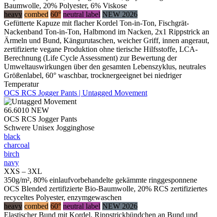
Baumwolle, 20% Polyester, 6% Viskose
heavy
combed
60°
neutral label
NEW 2026
Gefütterte Kapuze mit flacher Kordel Ton-in-Ton, Fischgrät-
Nackenband Ton-in-Ton, Halbmond im Nacken, 2x1 Rippstrick an
Ärmeln und Bund, Kängurutaschen, weicher Griff, innen angeraut,
zertifizierte vegane Produktion ohne tierische Hilfsstoffe, LCA-
Berechnung (Life Cycle Assessment) zur Bewertung der
Umweltauswirkungen über den gesamten Lebenszyklus, neutrales
Größenlabel, 60° waschbar, trocknergeeignet bei niedriger
Temperatur
OCS RCS Jogger Pants | Untagged Movement
66.6010
NEW
OCS RCS Jogger Pants
Schwere Unisex Jogginghose
black
charcoal
birch
navy
XXS – 3XL
350g/m², 80% einlaufvorbehandelte gekämmte ringgesponnene
OCS Blended zertifizierte Bio-Baumwolle, 20% RCS zertifiziertes
recyceltes Polyester, enzymgewaschen
heavy
combed
60°
neutral label
NEW 2026
Elastischer Bund mit Kordel, Rippstrickbündchen an Bund und