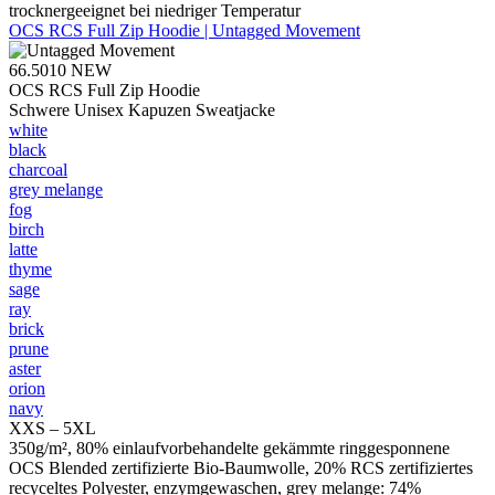
trocknergeeignet bei niedriger Temperatur
OCS RCS Full Zip Hoodie | Untagged Movement
66.5010
NEW
OCS RCS Full Zip Hoodie
Schwere Unisex Kapuzen Sweatjacke
white
black
charcoal
grey melange
fog
birch
latte
thyme
sage
ray
brick
prune
aster
orion
navy
XXS – 5XL
350g/m², 80% einlaufvorbehandelte gekämmte ringgesponnene
OCS Blended zertifizierte Bio-Baumwolle, 20% RCS zertifiziertes
recyceltes Polyester, enzymgewaschen, grey melange: 74%