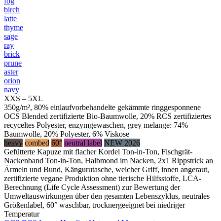
fog
birch
latte
thyme
sage
ray
brick
prune
aster
orion
navy
XXS – 5XL
350g/m², 80% einlaufvorbehandelte gekämmte ringgesponnene
OCS Blended zertifizierte Bio-Baumwolle, 20% RCS zertifiziertes
recyceltes Polyester, enzymgewaschen, grey melange: 74%
Baumwolle, 20% Polyester, 6% Viskose
heavy
combed
60°
neutral label
NEW 2026
Gefütterte Kapuze mit flacher Kordel Ton-in-Ton, Fischgrät-
Nackenband Ton-in-Ton, Halbmond im Nacken, 2x1 Rippstrick an
Ärmeln und Bund, Kängurutasche, weicher Griff, innen angeraut,
zertifizierte vegane Produktion ohne tierische Hilfsstoffe, LCA-
Berechnung (Life Cycle Assessment) zur Bewertung der
Umweltauswirkungen über den gesamten Lebenszyklus, neutrales
Größenlabel, 60° waschbar, trocknergeeignet bei niedriger
Temperatur