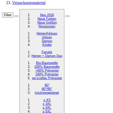
Verpackungsmaterial
Filter
Neu 2026
Neue Farben
Neue Größen
Restposten
Herren/Unisex
Unisex
Damen
Kinder
Familie
Herren + Damen Duo
Bio-Baumwolle
100% Baumwolle
>60% Polyester
100% Polyester
recyceltes
Polyester
60°
90°/95°
trocknergeeignet
≤ XS
≥ 3XL
≥ 4XL
≥ 5XL