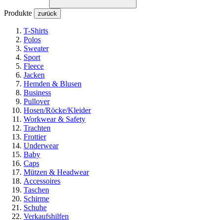
Produkte
zurück
T-Shirts
Polos
Sweater
Sport
Fleece
Jacken
Hemden & Blusen
Business
Pullover
Hosen/Röcke/Kleider
Workwear & Safety
Trachten
Frottier
Underwear
Baby
Caps
Mützen & Headwear
Accessoires
Taschen
Schirme
Schuhe
Verkaufshilfen