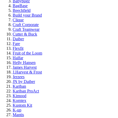
Babybugz
BagBase
Beechfield
Build your Brand
Clique
Craft Corporate
Craft Teamwear
Cutter & Buck
Daiber
Fare
Flexfit
Fruit of the Loom
Halfar
Helly Hansen
James Harvest
J.Harvest & Frost
Jerzees
JN by Daiber
Kariban
Kariban ProAct
Kimood
Korntex
Kustom Kit
K-up
Mantis