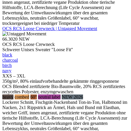
innen angeraut, zertifizierte vegane Produktion ohne tierische
Hilfsstoffe, LCA-Berechnung (Life Cycle Assessment) zur
Bewertung der Umweltauswirkungen über den gesamten
Lebenszyklus, neutrales Größenlabel, 60° waschbar,
trocknergeeignet bei niedriger Temperatur
OCS RCS Loose Crewneck | Untagged Movement
66.3020
NEW
OCS RCS Loose Crewneck
Schwerer Unisex Sweater "Loose Fit"
black
charcoal
birch
navy
XXS – 3XL
350g/m², 80% einlaufvorbehandelte gekämmte ringgesponnene
OCS Blended zertifizierte Bio-Baumwolle, 20% RCS zertifiziertes
recyceltes Polyester, enzymgewaschen
heavy
combed
60°
neutral label
NEW 2026
Lockerer Schnitt, Fischgrät-Nackenband Ton-in-Ton, Halbmond im
Nacken, 2x1 Rippstrick an Ärmel, Hals und Bund mit Elasthan,
weicher Griff, innen angeraut, zertifizierte vegane Produktion ohne
tierische Hilfsstoffe, LCA-Berechnung (Life Cycle Assessment) zur
Bewertung der Umweltauswirkungen über den gesamten
Lebenszyklus, neutrales Größenlabel, 60° waschbar,