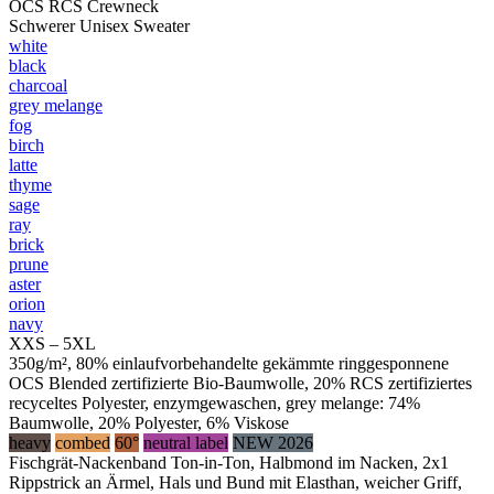
OCS RCS Crewneck
Schwerer Unisex Sweater
white
black
charcoal
grey melange
fog
birch
latte
thyme
sage
ray
brick
prune
aster
orion
navy
XXS – 5XL
350g/m², 80% einlaufvorbehandelte gekämmte ringgesponnene
OCS Blended zertifizierte Bio-Baumwolle, 20% RCS zertifiziertes
recyceltes Polyester, enzymgewaschen, grey melange: 74%
Baumwolle, 20% Polyester, 6% Viskose
heavy
combed
60°
neutral label
NEW 2026
Fischgrät-Nackenband Ton-in-Ton, Halbmond im Nacken, 2x1
Rippstrick an Ärmel, Hals und Bund mit Elasthan, weicher Griff,