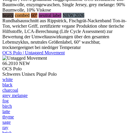
Baumwolle, enzymgewaschen, Single Jersey, grey melange: 90%
Baumwolle, 10% Viskose
heavy
combed
60°
neutral label
NEW 2026
Rundhalsausschnitt aus Rippstrick, Fischgrät-Nackenband Ton-in-
Ton, weicher Griff, zertifizierte vegane Produktion ohne tierische
Hilfsstoffe, LCA-Berechnung (Life Cycle Assessment) zur
Bewertung der Umweltauswirkungen über den gesamten
Lebenszyklus, neutrales Größenlabel, 60° waschbar,
trocknergeeignet bei niedriger Temperatur
OCS Polo | Untagged Movement
66.2010
NEW
OCS Polo
Schweres Unisex Piqué Polo
white
black
charcoal
grey melange
fog
birch
latte
thyme
sage
ray
brick