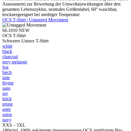
Assessment) zur Bewertung der Umweltauswirkungen über den
gesamten Lebenszyklus, neutrales Größenlabel, 60° waschbar,
trocknergeeignet bei niedriger Temperatur
OCS T-Shirt | Untagged Movement
66.1010
NEW
OCS T-Shirt
Schweres Unisex T-Shirt
white
black
charcoal
grey melange
fog
birch
latte
thyme
sage
ray
brick
prune
aster
orion
navy
XXS – 5XL
180g/m², 100% gekämmte ringgesponnene OCS zertifizierte Bio-