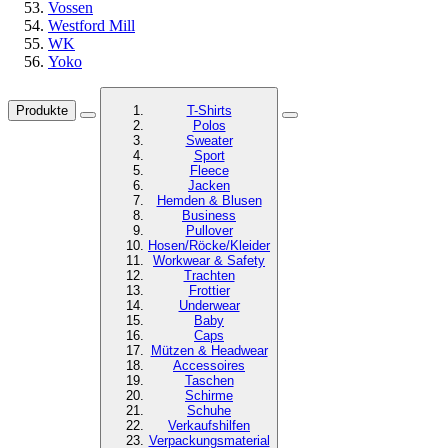
Vossen
Westford Mill
WK
Yoko
Produkte
T-Shirts
Polos
Sweater
Sport
Fleece
Jacken
Hemden & Blusen
Business
Pullover
Hosen/Röcke/Kleider
Workwear & Safety
Trachten
Frottier
Underwear
Baby
Caps
Mützen & Headwear
Accessoires
Taschen
Schirme
Schuhe
Verkaufshilfen
Verpackungsmaterial