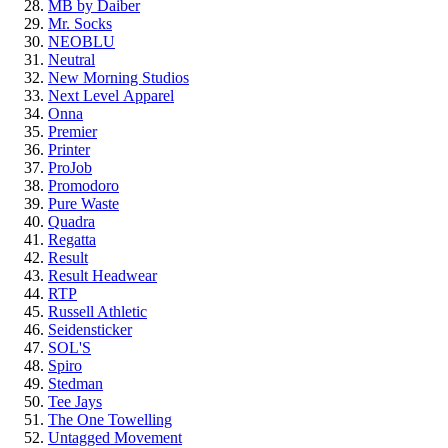
MB by Daiber
Mr. Socks
NEOBLU
Neutral
New Morning Studios
Next Level
Apparel
Onna
Premier
Printer
ProJob
Promodoro
Pure Waste
Quadra
Regatta
Result
Result Headwear
RTP
Russell Athletic
Seidensticker
SOL'S
Spiro
Stedman
Tee Jays
The One Towelling
Untagged Movement