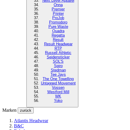
Next Level
Apparel
Onna
Premier
Printer
ProJob
Promodoro
Pure Waste
Quadra
Regatta
Result
Result Headwear
RTP
Russell Athletic
Seidensticker
SOL'S
Spiro
Stedman
Tee Jays
The One Towelling
Untagged Movement
Vossen
Westford Mill
WK
Yoko
Marken
zurück
Atlantis Headwear
B&C