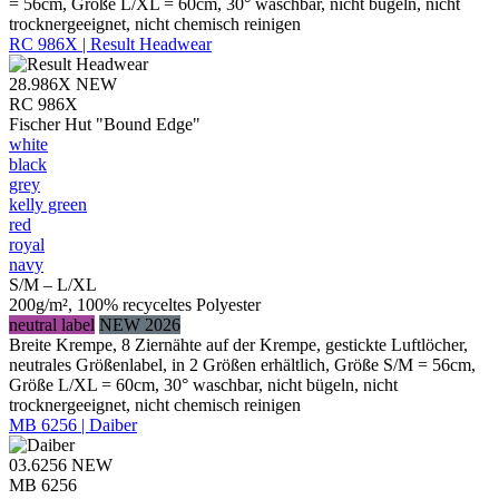
= 56cm, Größe L/XL = 60cm, 30° waschbar, nicht bügeln, nicht
trocknergeeignet, nicht chemisch reinigen
RC 986X | Result Headwear
28.986X
NEW
RC 986X
Fischer Hut "Bound Edge"
white
black
grey
kelly green
red
royal
navy
S/M – L/XL
200g/m², 100% recyceltes Polyester
neutral label
NEW 2026
Breite Krempe, 8 Ziernähte auf der Krempe, gestickte Luftlöcher,
neutrales Größenlabel, in 2 Größen erhältlich, Größe S/M = 56cm,
Größe L/XL = 60cm, 30° waschbar, nicht bügeln, nicht
trocknergeeignet, nicht chemisch reinigen
MB 6256 | Daiber
03.6256
NEW
MB 6256