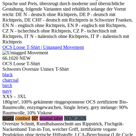
Sprache und Preis, überzeugt durch moderne und übersichtliche
Gestaltung, folgende Varianten sind erhältlich solange der Vorrat
reicht: DE N - deutsch ohne Richtpreis, DE P - deutsch mit
Richtpreis, DE CHF - deutsch mit Richtpreis in Schweizer Franken,
EN N - englisch ohne Richtpreis, EN P - englisch mit Richtpreis,
CZ N - tschechisch ohne Richtpreis, CZ P - tschechisch mit
Richtpreis, IT N - italienisch ohne Richtpreis, IT P - italienisch mit
Richtpreis
OCS Loose T-Shirt | Untagged Movement
66.1020
NEW
OCS Loose T-Shirt
Schweres Oversize Unisex T-Shirt
black
charcoal
birch
navy
XXS – 3XL
180g/m², 100% gekämmte ringgesponnene OCS zertifizierte Bio-
Baumwolle, enzymgewaschen, Single Jersey, grey melange: 90%
Baumwolle, 10% Viskose
heavy
combed
60°
neutral label
NEW 2026
Oversize Schnitt, Rundhalsausschnitt aus Rippstrick, Fischgrät-
Nackenband Ton-in-Ton, weicher Griff, zertifizierte vegane
Produktion ohne tierische Hilfsstoffe, LCA-Berechnung (Life Cycle