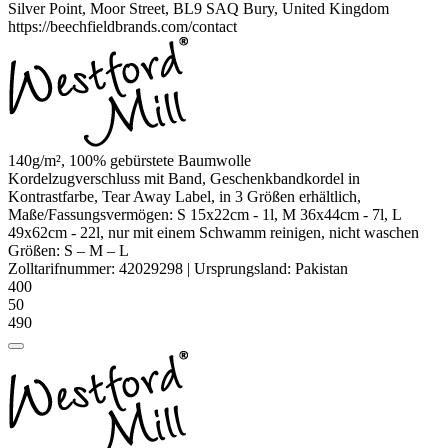
Silver Point, Moor Street, BL9 SAQ Bury, United Kingdom
https://beechfieldbrands.com/contact
140g/m², 100%
gebürstete Baumwolle
Kordelzugverschluss mit Band, Geschenkbandkordel in
Kontrastfarbe, Tear Away Label, in 3 Größen erhältlich,
Maße/Fassungsvermögen: S 15x22cm - 1l, M 36x44cm - 7l, L
49x62cm - 22l, nur mit einem Schwamm reinigen, nicht waschen
Größen:
S
–
M
–
L
Zolltarifnummer:
42029298
|
Ursprungsland:
Pakistan
400
50
490