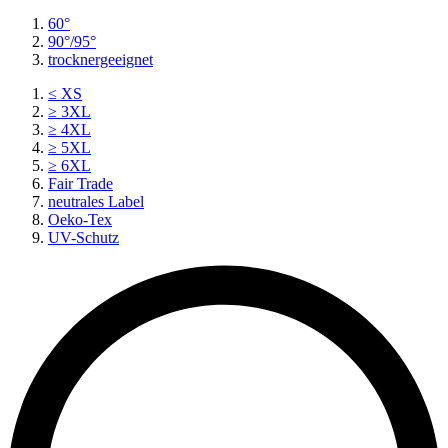
60°
90°/95°
trocknergeeignet
≤ XS
≥ 3XL
≥ 4XL
≥ 5XL
≥ 6XL
Fair Trade
neutrales Label
Oeko-Tex
UV-Schutz