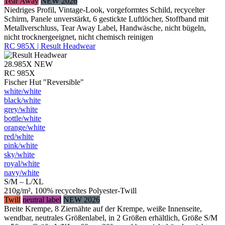
Tear Away
NEW 2026
Niedriges Profil, Vintage-Look, vorgeformtes Schild, recycelter
Schirm, Panele unverstärkt, 6 gestickte Luftlöcher, Stoffband mit
Metallverschluss, Tear Away Label, Handwäsche, nicht bügeln,
nicht trocknergeeignet, nicht chemisch reinigen
RC 985X | Result Headwear
28.985X
NEW
RC 985X
Fischer Hut "Reversible"
white/​white
black/​white
grey/​white
bottle/​white
orange/​white
red/​white
pink/​white
sky/​white
royal/​white
navy/​white
S/M – L/XL
210g/m², 100% recyceltes Polyester-Twill
Twill
neutral label
NEW 2026
Breite Krempe, 8 Ziernähte auf der Krempe, weiße Innenseite,
wendbar, neutrales Größenlabel, in 2 Größen erhältlich, Größe S/M