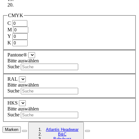
CMYK
C
M
Y
K
Pantone®
Bitte auswählen
Suche
RAL
Bitte auswählen
Suche
HKS
Bitte auswählen
Suche
Marken
Atlantis Headwear
B&C
Babybugz