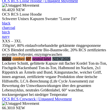
OCS RCS Loose Hoodie | Untagged Movement
66.4020
NEW
OCS RCS Loose Hoodie
Schwerer Unisex Kapuzen Sweater "Loose Fit"
black
charcoal
birch
navy
XXS – 3XL
350g/m², 80% einlaufvorbehandelte gekämmte ringgesponnene
OCS Blended zertifizierte Bio-Baumwolle, 20% RCS zertifiziertes
recyceltes Polyester, enzymgewaschen
heavy
combed
60°
neutral label
NEW 2026
Lockerer Schnitt, gefütterte Kapuze mit flacher Kordel Ton-in-Ton,
Fischgrät-Nackenband Ton-in-Ton, Halbmond im Nacken, 2x1
Rippstrick an Ärmeln und Bund, Kängurutasche, weicher Griff,
innen angeraut, zertifizierte vegane Produktion ohne tierische
Hilfsstoffe, LCA-Berechnung (Life Cycle Assessment) zur
Bewertung der Umweltauswirkungen über den gesamten
Lebenszyklus, neutrales Größenlabel, 60° waschbar,
trocknergeeignet bei niedriger Temperatur
OCS RCS Crewneck | Untagged Movement
66.3010
NEW