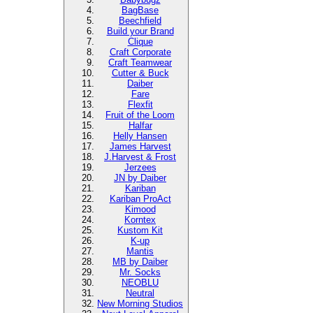
BagBase
Beechfield
Build your Brand
Clique
Craft Corporate
Craft Teamwear
Cutter & Buck
Daiber
Fare
Flexfit
Fruit of the Loom
Halfar
Helly Hansen
James Harvest
J.Harvest & Frost
Jerzees
JN by Daiber
Kariban
Kariban ProAct
Kimood
Korntex
Kustom Kit
K-up
Mantis
MB by Daiber
Mr. Socks
NEOBLU
Neutral
New Morning Studios