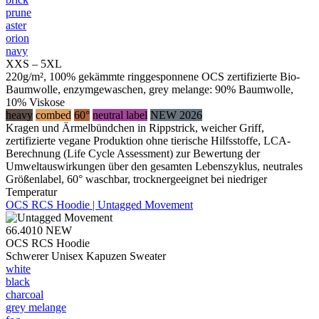
prune
aster
orion
navy
XXS – 5XL
220g/m², 100% gekämmte ringgesponnene OCS zertifizierte Bio-
Baumwolle, enzymgewaschen, grey melange: 90% Baumwolle,
10% Viskose
heavy
combed
60°
neutral label
NEW 2026
Kragen und Ärmelbündchen in Rippstrick, weicher Griff,
zertifizierte vegane Produktion ohne tierische Hilfsstoffe, LCA-
Berechnung (Life Cycle Assessment) zur Bewertung der
Umweltauswirkungen über den gesamten Lebenszyklus, neutrales
Größenlabel, 60° waschbar, trocknergeeignet bei niedriger
Temperatur
OCS RCS Hoodie | Untagged Movement
66.4010
NEW
OCS RCS Hoodie
Schwerer Unisex Kapuzen Sweater
white
black
charcoal
grey melange