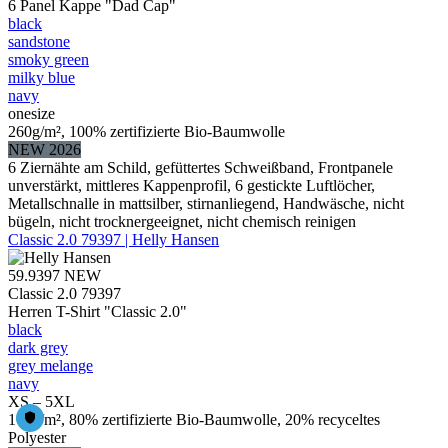
6 Panel Kappe "Dad Cap"
black
sandstone
smoky green
milky blue
navy
onesize
260g/m², 100% zertifizierte Bio-Baumwolle
NEW 2026
6 Ziernähte am Schild, gefüttertes Schweißband, Frontpanele
unverstärkt, mittleres Kappenprofil, 6 gestickte Luftlöcher,
Metallschnalle in mattsilber, stirnanliegend, Handwäsche, nicht
bügeln, nicht trocknergeeignet, nicht chemisch reinigen
Classic 2.0 79397 | Helly Hansen
59.9397
NEW
Classic 2.0 79397
Herren T-Shirt "Classic 2.0"
black
dark grey
grey melange
navy
XS – 5XL
165g/m², 80% zertifizierte Bio-Baumwolle, 20% recyceltes
Polyester