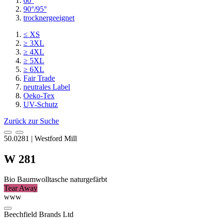
60°
90°/95°
trocknergeeignet
≤ XS
≥ 3XL
≥ 4XL
≥ 5XL
≥ 6XL
Fair Trade
neutrales Label
Oeko-Tex
UV-Schutz
Zurück zur Suche
50.0281 | Westford Mill
W 281
Bio Baumwolltasche naturgefärbt
Tear Away
www
Beechfield Brands Ltd