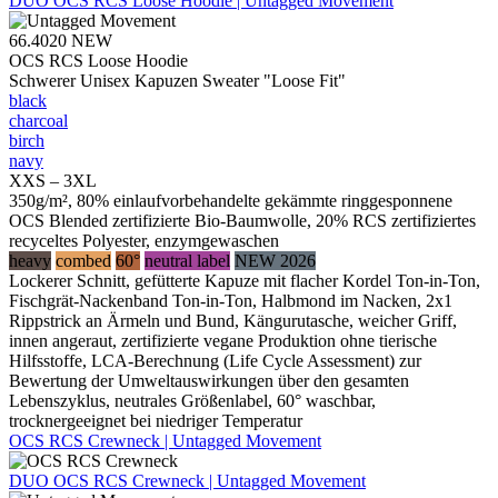
DUO
OCS RCS Loose Hoodie | Untagged Movement
66.4020
NEW
OCS RCS Loose Hoodie
Schwerer Unisex Kapuzen Sweater "Loose Fit"
black
charcoal
birch
navy
XXS – 3XL
350g/m², 80% einlaufvorbehandelte gekämmte ringgesponnene
OCS Blended zertifizierte Bio-Baumwolle, 20% RCS zertifiziertes
recyceltes Polyester, enzymgewaschen
heavy
combed
60°
neutral label
NEW 2026
Lockerer Schnitt, gefütterte Kapuze mit flacher Kordel Ton-in-Ton,
Fischgrät-Nackenband Ton-in-Ton, Halbmond im Nacken, 2x1
Rippstrick an Ärmeln und Bund, Kängurutasche, weicher Griff,
innen angeraut, zertifizierte vegane Produktion ohne tierische
Hilfsstoffe, LCA-Berechnung (Life Cycle Assessment) zur
Bewertung der Umweltauswirkungen über den gesamten
Lebenszyklus, neutrales Größenlabel, 60° waschbar,
trocknergeeignet bei niedriger Temperatur
OCS RCS Crewneck | Untagged Movement
DUO
OCS RCS Crewneck | Untagged Movement