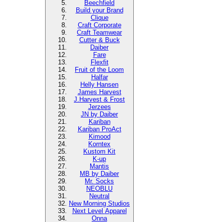
Beechfield
Build your Brand
Clique
Craft Corporate
Craft Teamwear
Cutter & Buck
Daiber
Fare
Flexfit
Fruit of the Loom
Halfar
Helly Hansen
James Harvest
J.Harvest & Frost
Jerzees
JN by Daiber
Kariban
Kariban ProAct
Kimood
Korntex
Kustom Kit
K-up
Mantis
MB by Daiber
Mr. Socks
NEOBLU
Neutral
New Morning Studios
Next Level
Apparel
Onna