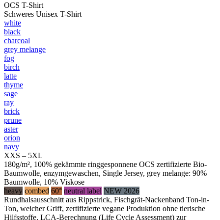
OCS T-Shirt
Schweres Unisex T-Shirt
white
black
charcoal
grey melange
fog
birch
latte
thyme
sage
ray
brick
prune
aster
orion
navy
XXS – 5XL
180g/m², 100% gekämmte ringgesponnene OCS zertifizierte Bio-
Baumwolle, enzymgewaschen, Single Jersey, grey melange: 90%
Baumwolle, 10% Viskose
heavy
combed
60°
neutral label
NEW 2026
Rundhalsausschnitt aus Rippstrick, Fischgrät-Nackenband Ton-in-
Ton, weicher Griff, zertifizierte vegane Produktion ohne tierische
Hilfsstoffe, LCA-Berechnung (Life Cycle Assessment) zur