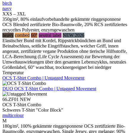
birch
navy
XXS – 3XL
350g/m², 80% einlaufvorbehandelte gekämmte ringgesponnene
OCS Blended zertifizierte Bio-Baumwolle, 20% RCS zertifiziertes
recyceltes Polyester, enzymgewaschen
heavy
combed
60°
neutral label
NEW 2026
Elastischer Bund mit Kordel, Rippstrickbündchen an Bund und
Beinabschluss, seitliche Eingriffstaschen, weicher Griff, innen
angeraut, zertifizierte vegane Produktion ohne tierische Hilfsstoffe,
LCA-Berechnung (Life Cycle Assessment) zur Bewertung der
Umweltauswirkungen über den gesamten Lebenszyklus, neutrales
Größenlabel, 60° waschbar, trocknergeeignet bei niedriger
Temperatur
OCS T-Shirt Combo | Untagged Movement
DUO
OCS T-Shirt Combo | Untagged Movement
66.ZF01
NEW
OCS T-Shirt Combo
Schweres T-Shirt "Color Block"
multicolour
M
180g/m², 100% gekämmte ringgesponnene OCS zertifizierte Bio-
Baumwolle, enzymgewaschen, Single Jersey, grey melange: 90%