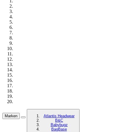
Marken
Atlantis Headwear
B&C
Babybugz
BagBase