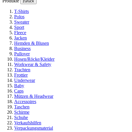
Produkte
zurück
T-Shirts
Polos
Sweater
Sport
Fleece
Jacken
Hemden & Blusen
Business
Pullover
Hosen/Röcke/Kleider
Workwear & Safety
Trachten
Frottier
Underwear
Baby
Caps
Mützen & Headwear
Accessoires
Taschen
Schirme
Schuhe
Verkaufshilfen
Verpackungsmaterial