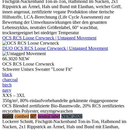
Fischgrät-Nackenband Ton-in-Ton, Halbmond im Nacken, 2x1
Rippstrick an Ärmel, Hals und Bund mit Elasthan, weicher Griff,
innen angeraut, zertifizierte vegane Produktion ohne tierische
Hilfsstoffe, LCA-Berechnung (Life Cycle Assessment) zur
Bewertung der Umweltauswirkungen über den gesamten
Lebenszyklus, neutrales Größenlabel, 60° waschbar,
trocknergeeignet bei niedriger Temperatur
OCS RCS Loose Crewneck | Untagged Movement
DUO
OCS RCS Loose Crewneck | Untagged Movement
66.3020
NEW
OCS RCS Loose Crewneck
Schwerer Unisex Sweater "Loose Fit"
black
charcoal
birch
navy
XXS – 3XL
350g/m², 80% einlaufvorbehandelte gekämmte ringgesponnene
OCS Blended zertifizierte Bio-Baumwolle, 20% RCS zertifiziertes
recyceltes Polyester, enzymgewaschen
heavy
combed
60°
neutral label
NEW 2026
Lockerer Schnitt, Fischgrät-Nackenband Ton-in-Ton, Halbmond im
Nacken, 2x1 Rippstrick an Ärmel, Hals und Bund mit Elasthan,