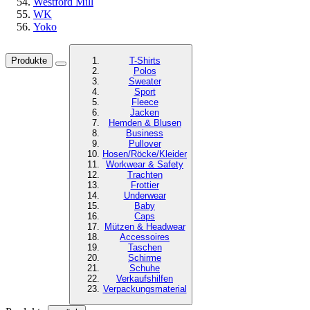
Westford Mill
WK
Yoko
Produkte
T-Shirts
Polos
Sweater
Sport
Fleece
Jacken
Hemden & Blusen
Business
Pullover
Hosen/Röcke/Kleider
Workwear & Safety
Trachten
Frottier
Underwear
Baby
Caps
Mützen & Headwear
Accessoires
Taschen
Schirme
Schuhe
Verkaufshilfen
Verpackungsmaterial