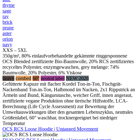
thyme
sage
ray
brick
prune
aster
orion
navy
XXS – 5XL
350g/m², 80% einlaufvorbehandelte gekämmte ringgesponnene
OCS Blended zertifizierte Bio-Baumwolle, 20% RCS zertifiziertes
recyceltes Polyester, enzymgewaschen, grey melange: 74%
Baumwolle, 20% Polyester, 6% Viskose
heavy
combed
60°
neutral label
NEW 2026
Gefütterte Kapuze mit flacher Kordel Ton-in-Ton, Fischgrät-
Nackenband Ton-in-Ton, Halbmond im Nacken, 2x1 Rippstrick an
Ärmeln und Bund, Kängurutasche, weicher Griff, innen angeraut,
zertifizierte vegane Produktion ohne tierische Hilfsstoffe, LCA-
Berechnung (Life Cycle Assessment) zur Bewertung der
Umweltauswirkungen über den gesamten Lebenszyklus, neutrales
Größenlabel, 60° waschbar, trocknergeeignet bei niedriger
Temperatur
OCS RCS Loose Hoodie | Untagged Movement