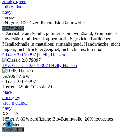
smoky green
milky blue
navy
onesize
260g/m², 100% zertifizierte Bio-Baumwolle
NEW 2026
6 Ziernähte am Schild, gefüttertes Schweißband, Frontpanele
unverstärkt, mittleres Kappenprofil, 6 gestickte Luftlöcher,
Metallschnalle in mattsilber, stirnanliegend, Handwäsche, nicht
bügeln, nicht trocknergeeignet, nicht chemisch reinigen
Classic 2.0 79397 | Helly Hansen
DUO
Classic 2.0 79397 | Helly Hansen
59.9397
NEW
Classic 2.0 79397
Herren T-Shirt "Classic 2.0"
black
dark grey
grey melange
navy
XS – 5XL
165g/m², 80% zertifizierte Bio-Baumwolle, 20% recyceltes
Polyester
NEW 2026