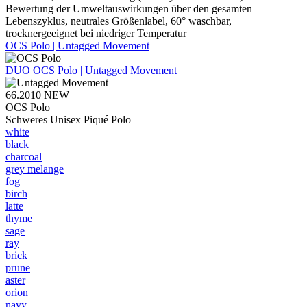
Bewertung der Umweltauswirkungen über den gesamten
Lebenszyklus, neutrales Größenlabel, 60° waschbar,
trocknergeeignet bei niedriger Temperatur
OCS Polo | Untagged Movement
DUO
OCS Polo | Untagged Movement
66.2010
NEW
OCS Polo
Schweres Unisex Piqué Polo
white
black
charcoal
grey melange
fog
birch
latte
thyme
sage
ray
brick
prune
aster
orion
navy