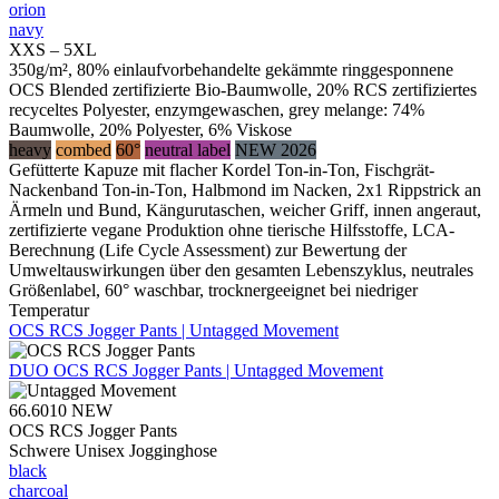
orion
navy
XXS – 5XL
350g/m², 80% einlaufvorbehandelte gekämmte ringgesponnene
OCS Blended zertifizierte Bio-Baumwolle, 20% RCS zertifiziertes
recyceltes Polyester, enzymgewaschen, grey melange: 74%
Baumwolle, 20% Polyester, 6% Viskose
heavy
combed
60°
neutral label
NEW 2026
Gefütterte Kapuze mit flacher Kordel Ton-in-Ton, Fischgrät-
Nackenband Ton-in-Ton, Halbmond im Nacken, 2x1 Rippstrick an
Ärmeln und Bund, Kängurutaschen, weicher Griff, innen angeraut,
zertifizierte vegane Produktion ohne tierische Hilfsstoffe, LCA-
Berechnung (Life Cycle Assessment) zur Bewertung der
Umweltauswirkungen über den gesamten Lebenszyklus, neutrales
Größenlabel, 60° waschbar, trocknergeeignet bei niedriger
Temperatur
OCS RCS Jogger Pants | Untagged Movement
DUO
OCS RCS Jogger Pants | Untagged Movement
66.6010
NEW
OCS RCS Jogger Pants
Schwere Unisex Jogginghose
black
charcoal