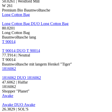
50.0261 | Westford Mill
W 261
Premium Bio Baumwolltasche
Long Cotton Bag
Long Cotton Bag
DUO
Long Cotton Bag
80.0201
Long Cotton Bag
Baumwolltasche lang
T 90014
T 90014
DUO
T 90014
77.T914 | Neutral
T 90014
Baumwolltasche mit langem Henkel "Tiger"
1816062
1816062
DUO
1816062
47.6062 | Halfar
1816062
Shopper "Planet"
Awake
Awake
DUO
Awake
26.3829 | SOL'S