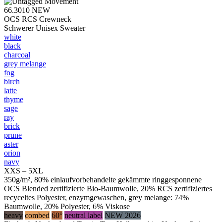
66.3010
NEW
OCS RCS Crewneck
Schwerer Unisex Sweater
white
black
charcoal
grey melange
fog
birch
latte
thyme
sage
ray
brick
prune
aster
orion
navy
XXS – 5XL
350g/m², 80% einlaufvorbehandelte gekämmte ringgesponnene
OCS Blended zertifizierte Bio-Baumwolle, 20% RCS zertifiziertes
recyceltes Polyester, enzymgewaschen, grey melange: 74%
Baumwolle, 20% Polyester, 6% Viskose
heavy
combed
60°
neutral label
NEW 2026