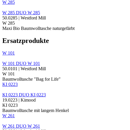
W 285
W 285
DUO
W 285
50.0285 | Westford Mill
W 285
Maxi Bio Baumwolltasche naturgefärbt
Ersatzprodukte
W 101
W 101
DUO
W 101
50.0101 | Westford Mill
W 101
Baumwolltasche "Bag for Life"
KI 0223
KI 0223
DUO
KI 0223
19.0223 | Kimood
KI 0223
Baumwolltasche mit langem Henkel
W 261
W 261
DUO
W 261