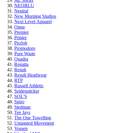
Mr. Socks
NEOBLU
Neutral
New Morning Studios
Next Level
Apparel
Onna
Premier
Printer
ProJob
Promodoro
Pure Waste
Quadra
Regatta
Result
Result Headwear
RTP
Russell Athletic
Seidensticker
SOL'S
Spiro
Stedman
Tee Jays
The One Towelling
Untagged Movement
Vossen