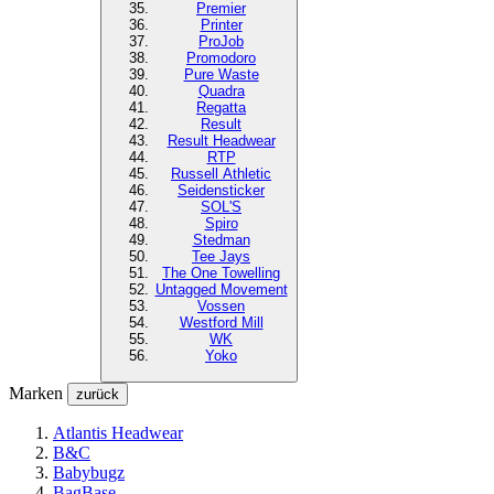
Premier
Printer
ProJob
Promodoro
Pure Waste
Quadra
Regatta
Result
Result Headwear
RTP
Russell Athletic
Seidensticker
SOL'S
Spiro
Stedman
Tee Jays
The One Towelling
Untagged Movement
Vossen
Westford Mill
WK
Yoko
Marken
zurück
Atlantis Headwear
B&C
Babybugz
BagBase