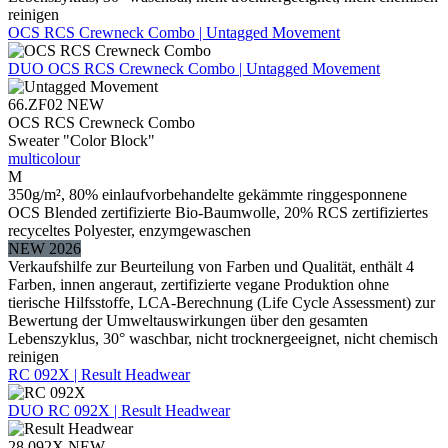
reinigen
OCS RCS Crewneck Combo | Untagged Movement
DUO
OCS RCS Crewneck Combo | Untagged Movement
66.ZF02
NEW
OCS RCS Crewneck Combo
Sweater "Color Block"
multicolour
M
350g/m², 80% einlaufvorbehandelte gekämmte ringgesponnene
OCS Blended zertifizierte Bio-Baumwolle, 20% RCS zertifiziertes
recyceltes Polyester, enzymgewaschen
NEW 2026
Verkaufshilfe zur Beurteilung von Farben und Qualität, enthält 4
Farben, innen angeraut, zertifizierte vegane Produktion ohne
tierische Hilfsstoffe, LCA-Berechnung (Life Cycle Assessment) zur
Bewertung der Umweltauswirkungen über den gesamten
Lebenszyklus, 30° waschbar, nicht trocknergeeignet, nicht chemisch
reinigen
RC 092X | Result Headwear
DUO
RC 092X | Result Headwear
28.092X
NEW