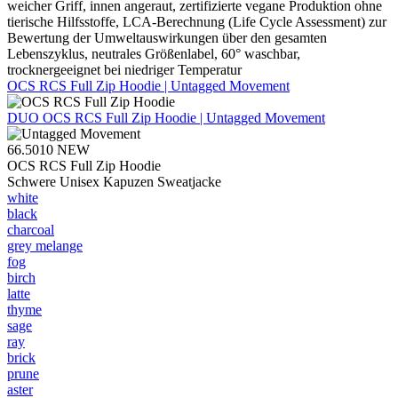
weicher Griff, innen angeraut, zertifizierte vegane Produktion ohne
tierische Hilfsstoffe, LCA-Berechnung (Life Cycle Assessment) zur
Bewertung der Umweltauswirkungen über den gesamten
Lebenszyklus, neutrales Größenlabel, 60° waschbar,
trocknergeeignet bei niedriger Temperatur
OCS RCS Full Zip Hoodie | Untagged Movement
DUO
OCS RCS Full Zip Hoodie | Untagged Movement
66.5010
NEW
OCS RCS Full Zip Hoodie
Schwere Unisex Kapuzen Sweatjacke
white
black
charcoal
grey melange
fog
birch
latte
thyme
sage
ray
brick
prune
aster