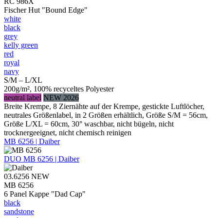
RC 986X
Fischer Hut "Bound Edge"
white
black
grey
kelly green
red
royal
navy
S/M – L/XL
200g/m², 100% recyceltes Polyester
neutral label
NEW 2026
Breite Krempe, 8 Ziernähte auf der Krempe, gestickte Luftlöcher,
neutrales Größenlabel, in 2 Größen erhältlich, Größe S/M = 56cm,
Größe L/XL = 60cm, 30° waschbar, nicht bügeln, nicht
trocknergeeignet, nicht chemisch reinigen
MB 6256 | Daiber
DUO
MB 6256 | Daiber
03.6256
NEW
MB 6256
6 Panel Kappe "Dad Cap"
black
sandstone