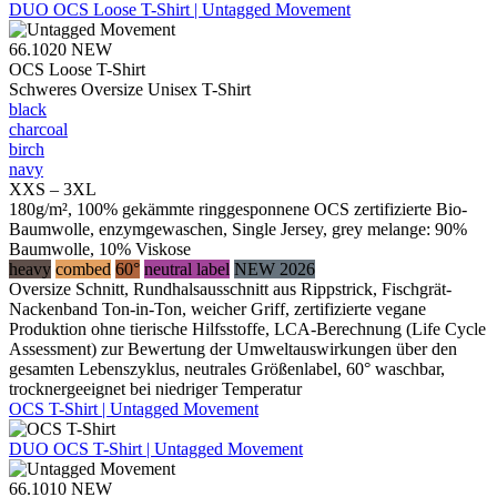
DUO
OCS Loose T-Shirt | Untagged Movement
66.1020
NEW
OCS Loose T-Shirt
Schweres Oversize Unisex T-Shirt
black
charcoal
birch
navy
XXS – 3XL
180g/m², 100% gekämmte ringgesponnene OCS zertifizierte Bio-
Baumwolle, enzymgewaschen, Single Jersey, grey melange: 90%
Baumwolle, 10% Viskose
heavy
combed
60°
neutral label
NEW 2026
Oversize Schnitt, Rundhalsausschnitt aus Rippstrick, Fischgrät-
Nackenband Ton-in-Ton, weicher Griff, zertifizierte vegane
Produktion ohne tierische Hilfsstoffe, LCA-Berechnung (Life Cycle
Assessment) zur Bewertung der Umweltauswirkungen über den
gesamten Lebenszyklus, neutrales Größenlabel, 60° waschbar,
trocknergeeignet bei niedriger Temperatur
OCS T-Shirt | Untagged Movement
DUO
OCS T-Shirt | Untagged Movement
66.1010
NEW