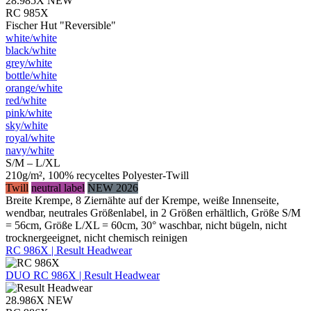
28.985X
NEW
RC 985X
Fischer Hut "Reversible"
white/​white
black/​white
grey/​white
bottle/​white
orange/​white
red/​white
pink/​white
sky/​white
royal/​white
navy/​white
S/M – L/XL
210g/m², 100% recyceltes Polyester-Twill
Twill
neutral label
NEW 2026
Breite Krempe, 8 Ziernähte auf der Krempe, weiße Innenseite,
wendbar, neutrales Größenlabel, in 2 Größen erhältlich, Größe S/M
= 56cm, Größe L/XL = 60cm, 30° waschbar, nicht bügeln, nicht
trocknergeeignet, nicht chemisch reinigen
RC 986X | Result Headwear
DUO
RC 986X | Result Headwear
28.986X
NEW