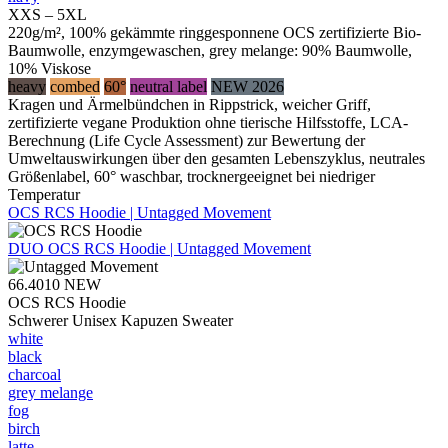
XXS – 5XL
220g/m², 100% gekämmte ringgesponnene OCS zertifizierte Bio-
Baumwolle, enzymgewaschen, grey melange: 90% Baumwolle,
10% Viskose
heavy
combed
60°
neutral label
NEW 2026
Kragen und Ärmelbündchen in Rippstrick, weicher Griff,
zertifizierte vegane Produktion ohne tierische Hilfsstoffe, LCA-
Berechnung (Life Cycle Assessment) zur Bewertung der
Umweltauswirkungen über den gesamten Lebenszyklus, neutrales
Größenlabel, 60° waschbar, trocknergeeignet bei niedriger
Temperatur
OCS RCS Hoodie | Untagged Movement
DUO
OCS RCS Hoodie | Untagged Movement
66.4010
NEW
OCS RCS Hoodie
Schwerer Unisex Kapuzen Sweater
white
black
charcoal
grey melange
fog
birch
latte