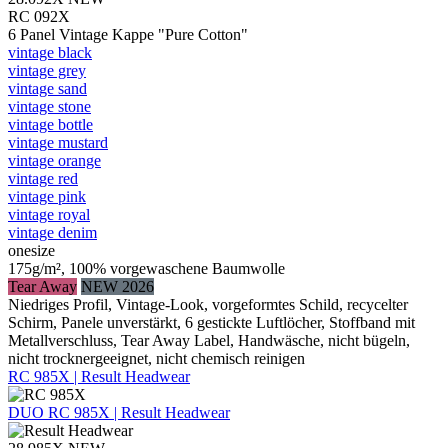
RC 092X
6 Panel Vintage Kappe "Pure Cotton"
vintage black
vintage grey
vintage sand
vintage stone
vintage bottle
vintage mustard
vintage orange
vintage red
vintage pink
vintage royal
vintage denim
onesize
175g/m², 100% vorgewaschene Baumwolle
Tear Away
NEW 2026
Niedriges Profil, Vintage-Look, vorgeformtes Schild, recycelter
Schirm, Panele unverstärkt, 6 gestickte Luftlöcher, Stoffband mit
Metallverschluss, Tear Away Label, Handwäsche, nicht bügeln,
nicht trocknergeeignet, nicht chemisch reinigen
RC 985X | Result Headwear
DUO
RC 985X | Result Headwear