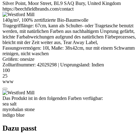
Silver Point, Moor Street, BL9 SAQ Bury, United Kingdom
https://beechfieldbrands.com/contact
140g/m², 100% zertifizierte
Bio-Baumwolle
Tragegrifflänge: 67cm, kann als Schulter- oder Tragetasche benutzt
werden, mit natürlichen Farben aus nachhaltigem Ursprung gefärbt,
leichte Farbabweichungen aufgrund des natürlichen Färbeprozesses,
bleicht mit der Zeit weiter aus, Tear Away Label,
Fassungsvermögen: 10l, Maße: 38x42cm, nur mit einem Schwamm
reinigen, nicht waschen
Größen:
onesize
Zolltarifnummer:
42029298
|
Ursprungsland:
Indien
100
25
www
Das Produkt ist in den folgenden Farben verfügbar:
sea salt
myrobalan stone
indigo blue
Dazu passt