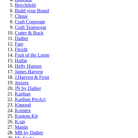
Beechfield
Build your Brand
Clique
Craft Corporate
Craft Teamwear
Cutter & Buck
Daiber
Fare
Flexfit
Fruit of the Loom
Halfar
Helly Hansen
James Harvest
J.Harvest & Frost
Jerzees
JN by Daiber
Kariban
Kariban ProAct
Kimood
Korntex
Kustom Kit
K-up
Mantis
MB by Daiber