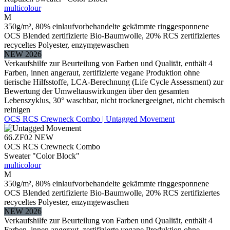
multicolour
M
350g/m², 80% einlaufvorbehandelte gekämmte ringgesponnene
OCS Blended zertifizierte Bio-Baumwolle, 20% RCS zertifiziertes
recyceltes Polyester, enzymgewaschen
NEW 2026
Verkaufshilfe zur Beurteilung von Farben und Qualität, enthält 4
Farben, innen angeraut, zertifizierte vegane Produktion ohne
tierische Hilfsstoffe, LCA-Berechnung (Life Cycle Assessment) zur
Bewertung der Umweltauswirkungen über den gesamten
Lebenszyklus, 30° waschbar, nicht trocknergeeignet, nicht chemisch
reinigen
OCS RCS Crewneck Combo | Untagged Movement
66.ZF02
NEW
OCS RCS Crewneck Combo
Sweater "Color Block"
multicolour
M
350g/m², 80% einlaufvorbehandelte gekämmte ringgesponnene
OCS Blended zertifizierte Bio-Baumwolle, 20% RCS zertifiziertes
recyceltes Polyester, enzymgewaschen
NEW 2026
Verkaufshilfe zur Beurteilung von Farben und Qualität, enthält 4
Farben, innen angeraut, zertifizierte vegane Produktion ohne