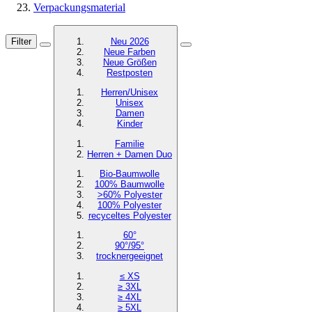
Verpackungsmaterial
Filter
Neu 2026
Neue Farben
Neue Größen
Restposten
Herren/Unisex
Unisex
Damen
Kinder
Familie
Herren + Damen Duo
Bio-Baumwolle
100% Baumwolle
>60% Polyester
100% Polyester
recyceltes
Polyester
60°
90°/95°
trocknergeeignet
≤ XS
≥ 3XL
≥ 4XL
≥ 5XL