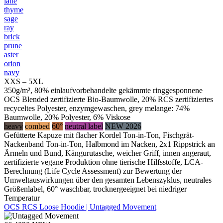
latte
thyme
sage
ray
brick
prune
aster
orion
navy
XXS – 5XL
350g/m², 80% einlaufvorbehandelte gekämmte ringgesponnene
OCS Blended zertifizierte Bio-Baumwolle, 20% RCS zertifiziertes
recyceltes Polyester, enzymgewaschen, grey melange: 74%
Baumwolle, 20% Polyester, 6% Viskose
heavy
combed
60°
neutral label
NEW 2026
Gefütterte Kapuze mit flacher Kordel Ton-in-Ton, Fischgrät-
Nackenband Ton-in-Ton, Halbmond im Nacken, 2x1 Rippstrick an
Ärmeln und Bund, Kängurutasche, weicher Griff, innen angeraut,
zertifizierte vegane Produktion ohne tierische Hilfsstoffe, LCA-
Berechnung (Life Cycle Assessment) zur Bewertung der
Umweltauswirkungen über den gesamten Lebenszyklus, neutrales
Größenlabel, 60° waschbar, trocknergeeignet bei niedriger
Temperatur
OCS RCS Loose Hoodie | Untagged Movement