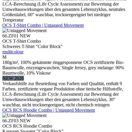
LCA-Berechnung (Life Cycle Assessment) zur Bewertung der
Umweltauswirkungen über den gesamten Lebenszyklus, neutrales
Größenlabel, 60° waschbar, trocknergeeignet bei niedriger
Temperatur
OCS T-Shirt Combo | Untagged Movement
66.ZF01
NEW
OCS T-Shirt Combo
Schweres T-Shirt "Color Block"
multicolour
M
180g/m², 100% gekämmte ringgesponnene OCS zertifizierte Bio-
Baumwolle, enzymgewaschen, Single Jersey, grey melange: 90%
Baumwolle, 10% Viskose
NEW 2026
Verkaufshilfe zur Beurteilung von Farben und Qualität, enthält 9
Farben, zertifizierte vegane Produktion ohne tierische Hilfsstoffe,
LCA-Berechnung (Life Cycle Assessment) zur Bewertung der
Umweltauswirkungen über den gesamten Lebenszyklus, 30°
waschbar, nicht trocknergeeignet, nicht chemisch reinigen
OCS RCS Hoodie Combo | Untagged Movement
66.ZF03
NEW
OCS RCS Hoodie Combo
Kapuzen Sweater "Color Block"