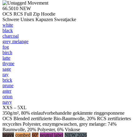
66.5010
NEW
OCS RCS Full Zip Hoodie
Schwere Unisex Kapuzen Sweatjacke
white
black
charcoal
grey melange
fog
birch
latte
thyme
sage
ray
brick
prune
aster
orion
navy
XXS – 5XL
350g/m², 80% einlaufvorbehandelte gekämmte ringgesponnene
OCS Blended zertifizierte Bio-Baumwolle, 20% RCS zertifiziertes
recyceltes Polyester, enzymgewaschen, grey melange: 74%
Baumwolle, 20% Polyester, 6% Viskose
heavy
combed
60°
neutral label
NEW 2026