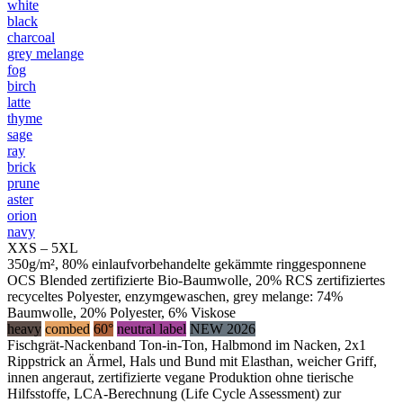
white
black
charcoal
grey melange
fog
birch
latte
thyme
sage
ray
brick
prune
aster
orion
navy
XXS – 5XL
350g/m², 80% einlaufvorbehandelte gekämmte ringgesponnene
OCS Blended zertifizierte Bio-Baumwolle, 20% RCS zertifiziertes
recyceltes Polyester, enzymgewaschen, grey melange: 74%
Baumwolle, 20% Polyester, 6% Viskose
heavy
combed
60°
neutral label
NEW 2026
Fischgrät-Nackenband Ton-in-Ton, Halbmond im Nacken, 2x1
Rippstrick an Ärmel, Hals und Bund mit Elasthan, weicher Griff,
innen angeraut, zertifizierte vegane Produktion ohne tierische
Hilfsstoffe, LCA-Berechnung (Life Cycle Assessment) zur