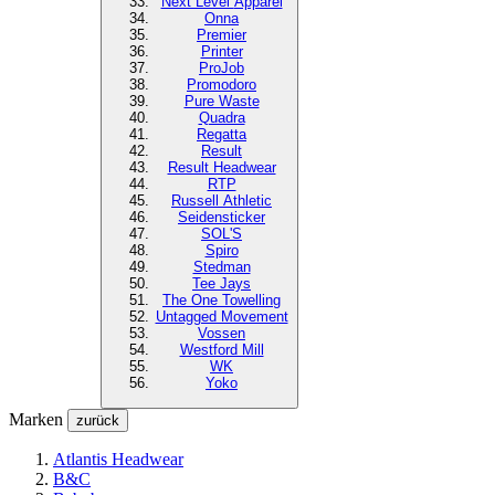
Next Level
Apparel
Onna
Premier
Printer
ProJob
Promodoro
Pure Waste
Quadra
Regatta
Result
Result Headwear
RTP
Russell Athletic
Seidensticker
SOL'S
Spiro
Stedman
Tee Jays
The One Towelling
Untagged Movement
Vossen
Westford Mill
WK
Yoko
Marken
zurück
Atlantis Headwear
B&C