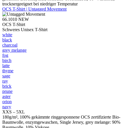
trocknergeeignet bei niedriger Temperatur
OCS T-Shirt | Untagged Movement
66.1010
NEW
OCS T-Shirt
Schweres Unisex T-Shirt
white
black
charcoal
grey melange
fog
birch
latte
thyme
sage
ray
brick
prune
aster
orion
navy
XXS – 5XL
180g/m², 100% gekämmte ringgesponnene OCS zertifizierte Bio-
Baumwolle, enzymgewaschen, Single Jersey, grey melange: 90%
Baumwolle, 10% Viskose