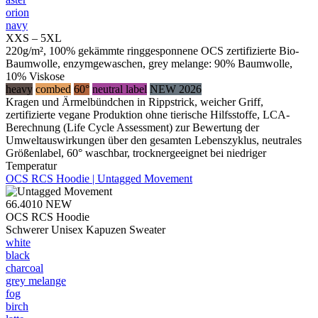
orion
navy
XXS – 5XL
220g/m², 100% gekämmte ringgesponnene OCS zertifizierte Bio-
Baumwolle, enzymgewaschen, grey melange: 90% Baumwolle,
10% Viskose
heavy
combed
60°
neutral label
NEW 2026
Kragen und Ärmelbündchen in Rippstrick, weicher Griff,
zertifizierte vegane Produktion ohne tierische Hilfsstoffe, LCA-
Berechnung (Life Cycle Assessment) zur Bewertung der
Umweltauswirkungen über den gesamten Lebenszyklus, neutrales
Größenlabel, 60° waschbar, trocknergeeignet bei niedriger
Temperatur
OCS RCS Hoodie | Untagged Movement
66.4010
NEW
OCS RCS Hoodie
Schwerer Unisex Kapuzen Sweater
white
black
charcoal
grey melange
fog
birch