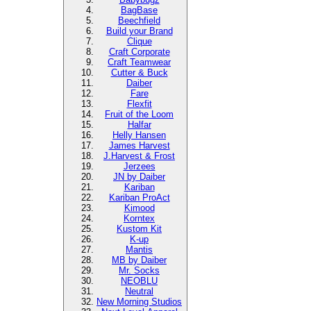
BagBase
Beechfield
Build your Brand
Clique
Craft Corporate
Craft Teamwear
Cutter & Buck
Daiber
Fare
Flexfit
Fruit of the Loom
Halfar
Helly Hansen
James Harvest
J.Harvest & Frost
Jerzees
JN by Daiber
Kariban
Kariban ProAct
Kimood
Korntex
Kustom Kit
K-up
Mantis
MB by Daiber
Mr. Socks
NEOBLU
Neutral
New Morning Studios