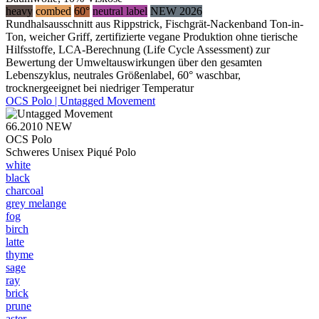
heavy
combed
60°
neutral label
NEW 2026
Rundhalsausschnitt aus Rippstrick, Fischgrät-Nackenband Ton-in-
Ton, weicher Griff, zertifizierte vegane Produktion ohne tierische
Hilfsstoffe, LCA-Berechnung (Life Cycle Assessment) zur
Bewertung der Umweltauswirkungen über den gesamten
Lebenszyklus, neutrales Größenlabel, 60° waschbar,
trocknergeeignet bei niedriger Temperatur
OCS Polo | Untagged Movement
66.2010
NEW
OCS Polo
Schweres Unisex Piqué Polo
white
black
charcoal
grey melange
fog
birch
latte
thyme
sage
ray
brick
prune
aster