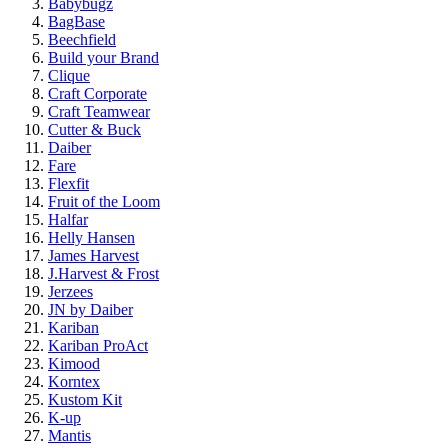
Babybugz
BagBase
Beechfield
Build your Brand
Clique
Craft Corporate
Craft Teamwear
Cutter & Buck
Daiber
Fare
Flexfit
Fruit of the Loom
Halfar
Helly Hansen
James Harvest
J.Harvest & Frost
Jerzees
JN by Daiber
Kariban
Kariban ProAct
Kimood
Korntex
Kustom Kit
K-up
Mantis