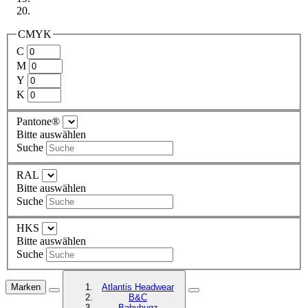
CMYK
C
M
Y
K
Pantone®
Bitte auswählen
Suche
RAL
Bitte auswählen
Suche
HKS
Bitte auswählen
Suche
Marken
Atlantis Headwear
B&C
Babybugz