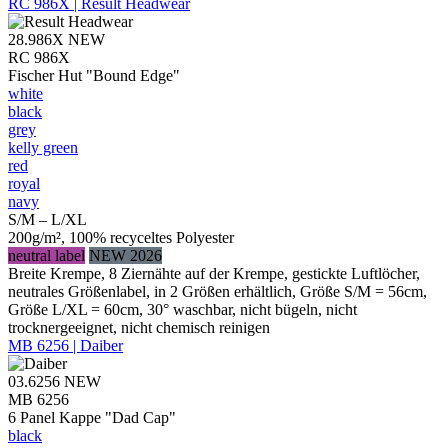
RC 986X | Result Headwear
28.986X
NEW
RC 986X
Fischer Hut "Bound Edge"
white
black
grey
kelly green
red
royal
navy
S/M – L/XL
200g/m², 100% recyceltes Polyester
neutral label
NEW 2026
Breite Krempe, 8 Ziernähte auf der Krempe, gestickte Luftlöcher,
neutrales Größenlabel, in 2 Größen erhältlich, Größe S/M = 56cm,
Größe L/XL = 60cm, 30° waschbar, nicht bügeln, nicht
trocknergeeignet, nicht chemisch reinigen
MB 6256 | Daiber
03.6256
NEW
MB 6256
6 Panel Kappe "Dad Cap"
black