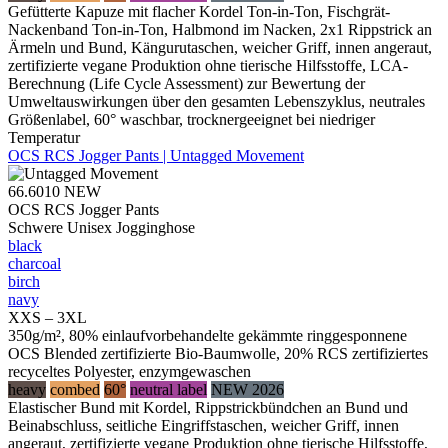
Gefütterte Kapuze mit flacher Kordel Ton-in-Ton, Fischgrät-
Nackenband Ton-in-Ton, Halbmond im Nacken, 2x1 Rippstrick an
Ärmeln und Bund, Kängurutaschen, weicher Griff, innen angeraut,
zertifizierte vegane Produktion ohne tierische Hilfsstoffe, LCA-
Berechnung (Life Cycle Assessment) zur Bewertung der
Umweltauswirkungen über den gesamten Lebenszyklus, neutrales
Größenlabel, 60° waschbar, trocknergeeignet bei niedriger
Temperatur
OCS RCS Jogger Pants | Untagged Movement
66.6010
NEW
OCS RCS Jogger Pants
Schwere Unisex Jogginghose
black
charcoal
birch
navy
XXS – 3XL
350g/m², 80% einlaufvorbehandelte gekämmte ringgesponnene
OCS Blended zertifizierte Bio-Baumwolle, 20% RCS zertifiziertes
recyceltes Polyester, enzymgewaschen
heavy
combed
60°
neutral label
NEW 2026
Elastischer Bund mit Kordel, Rippstrickbündchen an Bund und
Beinabschluss, seitliche Eingriffstaschen, weicher Griff, innen
angeraut, zertifizierte vegane Produktion ohne tierische Hilfsstoffe,