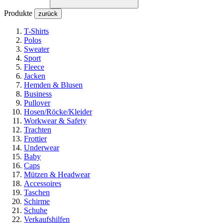
Produkte
zurück
T-Shirts
Polos
Sweater
Sport
Fleece
Jacken
Hemden & Blusen
Business
Pullover
Hosen/Röcke/Kleider
Workwear & Safety
Trachten
Frottier
Underwear
Baby
Caps
Mützen & Headwear
Accessoires
Taschen
Schirme
Schuhe
Verkaufshilfen