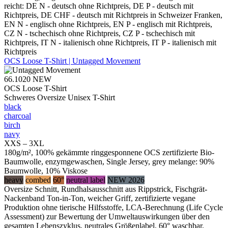
reicht: DE N - deutsch ohne Richtpreis, DE P - deutsch mit
Richtpreis, DE CHF - deutsch mit Richtpreis in Schweizer Franken,
EN N - englisch ohne Richtpreis, EN P - englisch mit Richtpreis,
CZ N - tschechisch ohne Richtpreis, CZ P - tschechisch mit
Richtpreis, IT N - italienisch ohne Richtpreis, IT P - italienisch mit
Richtpreis
OCS Loose T-Shirt | Untagged Movement
66.1020
NEW
OCS Loose T-Shirt
Schweres Oversize Unisex T-Shirt
black
charcoal
birch
navy
XXS – 3XL
180g/m², 100% gekämmte ringgesponnene OCS zertifizierte Bio-
Baumwolle, enzymgewaschen, Single Jersey, grey melange: 90%
Baumwolle, 10% Viskose
heavy
combed
60°
neutral label
NEW 2026
Oversize Schnitt, Rundhalsausschnitt aus Rippstrick, Fischgrät-
Nackenband Ton-in-Ton, weicher Griff, zertifizierte vegane
Produktion ohne tierische Hilfsstoffe, LCA-Berechnung (Life Cycle
Assessment) zur Bewertung der Umweltauswirkungen über den
gesamten Lebenszyklus, neutrales Größenlabel, 60° waschbar,