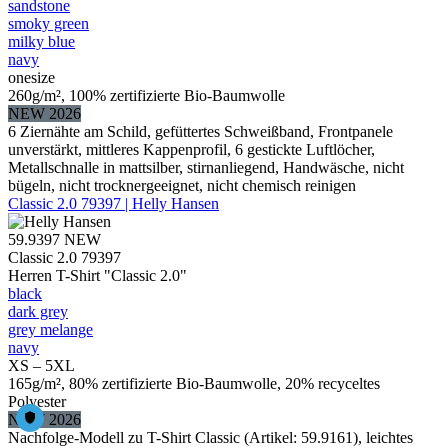
sandstone
smoky green
milky blue
navy
onesize
260g/m², 100% zertifizierte Bio-Baumwolle
NEW 2026
6 Ziernähte am Schild, gefüttertes Schweißband, Frontpanele
unverstärkt, mittleres Kappenprofil, 6 gestickte Luftlöcher,
Metallschnalle in mattsilber, stirnanliegend, Handwäsche, nicht
bügeln, nicht trocknergeeignet, nicht chemisch reinigen
Classic 2.0 79397 | Helly Hansen
59.9397
NEW
Classic 2.0 79397
Herren T-Shirt "Classic 2.0"
black
dark grey
grey melange
navy
XS – 5XL
165g/m², 80% zertifizierte Bio-Baumwolle, 20% recyceltes
Polyester
NEW 2026
Nachfolge-Modell zu T-Shirt Classic (Artikel: 59.9161), leichtes