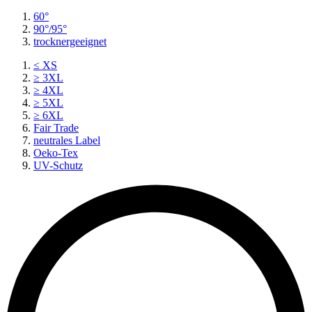
60°
90°/95°
trocknergeeignet
≤ XS
≥ 3XL
≥ 4XL
≥ 5XL
≥ 6XL
Fair Trade
neutrales Label
Oeko-Tex
UV-Schutz