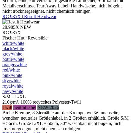
Schirm, Panele unverstärkt, 6 gestickte Luftlöcher, Stoffband mit
Metallverschluss, Tear Away Label, Handwäsche, nicht bügeln,
nicht trocknergeeignet, nicht chemisch reinigen
RC 985X | Result Headwear
28.985X
NEW
RC 985X
Fischer Hut "Reversible"
white/​white
black/​white
grey/​white
bottle/​white
orange/​white
red/​white
pink/​white
sky/​white
royal/​white
navy/​white
S/M – L/XL
210g/m², 100% recyceltes Polyester-Twill
Twill
neutral label
NEW 2026
Breite Krempe, 8 Ziernähte auf der Krempe, weiße Innenseite,
wendbar, neutrales Größenlabel, in 2 Größen erhältlich, Größe S/M
= 56cm, Größe L/XL = 60cm, 30° waschbar, nicht bügeln, nicht
trocknergeeignet, nicht chemisch reinigen