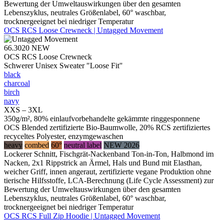
Bewertung der Umweltauswirkungen über den gesamten
Lebenszyklus, neutrales Größenlabel, 60° waschbar,
trocknergeeignet bei niedriger Temperatur
OCS RCS Loose Crewneck | Untagged Movement
66.3020
NEW
OCS RCS Loose Crewneck
Schwerer Unisex Sweater "Loose Fit"
black
charcoal
birch
navy
XXS – 3XL
350g/m², 80% einlaufvorbehandelte gekämmte ringgesponnene
OCS Blended zertifizierte Bio-Baumwolle, 20% RCS zertifiziertes
recyceltes Polyester, enzymgewaschen
heavy
combed
60°
neutral label
NEW 2026
Lockerer Schnitt, Fischgrät-Nackenband Ton-in-Ton, Halbmond im
Nacken, 2x1 Rippstrick an Ärmel, Hals und Bund mit Elasthan,
weicher Griff, innen angeraut, zertifizierte vegane Produktion ohne
tierische Hilfsstoffe, LCA-Berechnung (Life Cycle Assessment) zur
Bewertung der Umweltauswirkungen über den gesamten
Lebenszyklus, neutrales Größenlabel, 60° waschbar,
trocknergeeignet bei niedriger Temperatur
OCS RCS Full Zip Hoodie | Untagged Movement