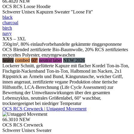
66.4020
NEW
OCS RCS Loose Hoodie
Schwerer Unisex Kapuzen Sweater "Loose Fit"
black
charcoal
birch
navy
XXS – 3XL
350g/m², 80% einlaufvorbehandelte gekämmte ringgesponnene
OCS Blended zertifizierte Bio-Baumwolle, 20% RCS zertifiziertes
recyceltes Polyester, enzymgewaschen
heavy
combed
60°
neutral label
NEW 2026
Lockerer Schnitt, gefütterte Kapuze mit flacher Kordel Ton-in-Ton,
Fischgrät-Nackenband Ton-in-Ton, Halbmond im Nacken, 2x1
Rippstrick an Ärmeln und Bund, Kängurutasche, weicher Griff,
innen angeraut, zertifizierte vegane Produktion ohne tierische
Hilfsstoffe, LCA-Berechnung (Life Cycle Assessment) zur
Bewertung der Umweltauswirkungen über den gesamten
Lebenszyklus, neutrales Größenlabel, 60° waschbar,
trocknergeeignet bei niedriger Temperatur
OCS RCS Crewneck | Untagged Movement
66.3010
NEW
OCS RCS Crewneck
Schwerer Unisex Sweater