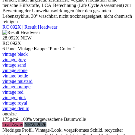
tierische Hilfsstoffe, LCA-Berechnung (Life Cycle Assessment) zur
Bewertung der Umweltauswirkungen über den gesamten
Lebenszyklus, 30° waschbar, nicht trocknergeeignet, nicht chemisch
reinigen
RC 092X | Result Headwear
28.092X
NEW
RC 092X
6 Panel Vintage Kappe "Pure Cotton"
vintage black
vintage grey
vintage sand
vintage stone
vintage bottle
vintage mustard
vintage orange
vintage red
vintage pink
vintage royal
vintage denim
onesize
175g/m², 100% vorgewaschene Baumwolle
Tear Away
NEW 2026
Niedriges Profil, Vintage-Look, vorgeformtes Schild, recycelter