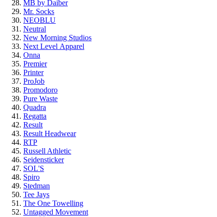
MB by Daiber
Mr. Socks
NEOBLU
Neutral
New Morning Studios
Next Level
Apparel
Onna
Premier
Printer
ProJob
Promodoro
Pure Waste
Quadra
Regatta
Result
Result Headwear
RTP
Russell Athletic
Seidensticker
SOL'S
Spiro
Stedman
Tee Jays
The One Towelling
Untagged Movement