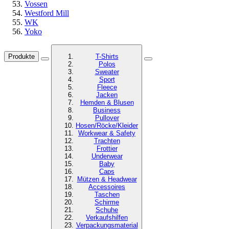
Vossen
Westford Mill
WK
Yoko
Produkte
T-Shirts
Polos
Sweater
Sport
Fleece
Jacken
Hemden & Blusen
Business
Pullover
Hosen/Röcke/Kleider
Workwear & Safety
Trachten
Frottier
Underwear
Baby
Caps
Mützen & Headwear
Accessoires
Taschen
Schirme
Schuhe
Verkaufshilfen
Verpackungsmaterial