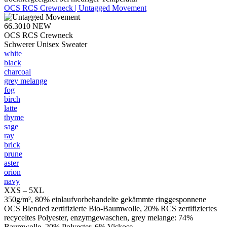
OCS RCS Crewneck | Untagged Movement
66.3010
NEW
OCS RCS Crewneck
Schwerer Unisex Sweater
white
black
charcoal
grey melange
fog
birch
latte
thyme
sage
ray
brick
prune
aster
orion
navy
XXS – 5XL
350g/m², 80% einlaufvorbehandelte gekämmte ringgesponnene
OCS Blended zertifizierte Bio-Baumwolle, 20% RCS zertifiziertes
recyceltes Polyester, enzymgewaschen, grey melange: 74%
Baumwolle, 20% Polyester, 6% Viskose