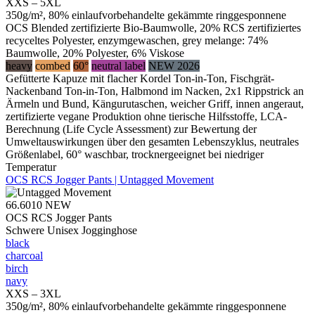
XXS – 5XL
350g/m², 80% einlaufvorbehandelte gekämmte ringgesponnene
OCS Blended zertifizierte Bio-Baumwolle, 20% RCS zertifiziertes
recyceltes Polyester, enzymgewaschen, grey melange: 74%
Baumwolle, 20% Polyester, 6% Viskose
heavy
combed
60°
neutral label
NEW 2026
Gefütterte Kapuze mit flacher Kordel Ton-in-Ton, Fischgrät-
Nackenband Ton-in-Ton, Halbmond im Nacken, 2x1 Rippstrick an
Ärmeln und Bund, Kängurutaschen, weicher Griff, innen angeraut,
zertifizierte vegane Produktion ohne tierische Hilfsstoffe, LCA-
Berechnung (Life Cycle Assessment) zur Bewertung der
Umweltauswirkungen über den gesamten Lebenszyklus, neutrales
Größenlabel, 60° waschbar, trocknergeeignet bei niedriger
Temperatur
OCS RCS Jogger Pants | Untagged Movement
66.6010
NEW
OCS RCS Jogger Pants
Schwere Unisex Jogginghose
black
charcoal
birch
navy
XXS – 3XL
350g/m², 80% einlaufvorbehandelte gekämmte ringgesponnene