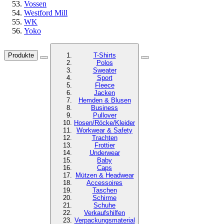
Vossen
Westford Mill
WK
Yoko
Produkte
T-Shirts
Polos
Sweater
Sport
Fleece
Jacken
Hemden & Blusen
Business
Pullover
Hosen/Röcke/Kleider
Workwear & Safety
Trachten
Frottier
Underwear
Baby
Caps
Mützen & Headwear
Accessoires
Taschen
Schirme
Schuhe
Verkaufshilfen
Verpackungsmaterial