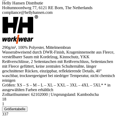
Helly Hansen Distributie
Holtumnoordweg 77, 6121 RE Born, The Netherlands
compliance@hellyhansen.com
290g/m², 100%
Polyester
, Mittelmembran
Wasserabweisend
durch
DWR
-Finish, Krageninnenseite aus Fleece,
verstellbarer Saum mit Kordelzug, Kinnschutz, YKK
Reißverschlüsse, 2 Seitentaschen mit Reißverschluss, Seitentaschen
mit Fleece gefüttert, keine zentralen Schulternähte, länger
geschnittener Rücken, einzippbar, reflektierende Details, 40°
waschbar, trocknergeeignet bei niedriger Temperatur, nicht chemisch
reinigen
Größen:
XS
–
S
–
M
–
L
–
XL
–
XXL
–
3XL
–
4XL
–
5XL*
* in
ausgewählten Farben erhältlich
Zolltarifnummer:
62102000
|
Ursprungsland:
Kambodscha
18
1
Größentabelle
337