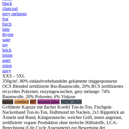
black
charcoal
grey melange
fog
birch
latte
thyme
sage
ray
brick
prune
aster
orion
navy
XXS – 5XL
350g/m², 80% einlaufvorbehandelte gekämmte ringgesponnene
OCS Blended zertifizierte Bio-Baumwolle, 20% RCS zertifiziertes
recyceltes Polyester, enzymgewaschen, grey melange: 74%
Baumwolle, 20% Polyester, 6% Viskose
heavy
combed
60°
neutral label
NEW 2026
Gefütterte Kapuze mit flacher Kordel Ton-in-Ton, Fischgrät-
Nackenband Ton-in-Ton, Halbmond im Nacken, 2x1 Rippstrick an
Ärmeln und Bund, Kängurutasche, weicher Griff, innen angeraut,
zertifizierte vegane Produktion ohne tierische Hilfsstoffe, LCA-
Berechnung (Life Cycle Assessment) zur Bewertung der