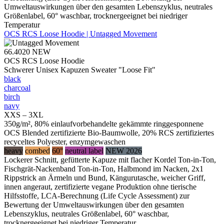
Umweltauswirkungen über den gesamten Lebenszyklus, neutrales
Größenlabel, 60° waschbar, trocknergeeignet bei niedriger
Temperatur
OCS RCS Loose Hoodie | Untagged Movement
66.4020
NEW
OCS RCS Loose Hoodie
Schwerer Unisex Kapuzen Sweater "Loose Fit"
black
charcoal
birch
navy
XXS – 3XL
350g/m², 80% einlaufvorbehandelte gekämmte ringgesponnene
OCS Blended zertifizierte Bio-Baumwolle, 20% RCS zertifiziertes
recyceltes Polyester, enzymgewaschen
heavy
combed
60°
neutral label
NEW 2026
Lockerer Schnitt, gefütterte Kapuze mit flacher Kordel Ton-in-Ton,
Fischgrät-Nackenband Ton-in-Ton, Halbmond im Nacken, 2x1
Rippstrick an Ärmeln und Bund, Kängurutasche, weicher Griff,
innen angeraut, zertifizierte vegane Produktion ohne tierische
Hilfsstoffe, LCA-Berechnung (Life Cycle Assessment) zur
Bewertung der Umweltauswirkungen über den gesamten
Lebenszyklus, neutrales Größenlabel, 60° waschbar,
trocknergeeignet bei niedriger Temperatur