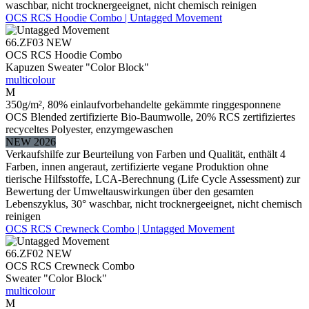
waschbar, nicht trocknergeeignet, nicht chemisch reinigen
OCS RCS Hoodie Combo | Untagged Movement
66.ZF03
NEW
OCS RCS Hoodie Combo
Kapuzen Sweater "Color Block"
multicolour
M
350g/m², 80% einlaufvorbehandelte gekämmte ringgesponnene
OCS Blended zertifizierte Bio-Baumwolle, 20% RCS zertifiziertes
recyceltes Polyester, enzymgewaschen
NEW 2026
Verkaufshilfe zur Beurteilung von Farben und Qualität, enthält 4
Farben, innen angeraut, zertifizierte vegane Produktion ohne
tierische Hilfsstoffe, LCA-Berechnung (Life Cycle Assessment) zur
Bewertung der Umweltauswirkungen über den gesamten
Lebenszyklus, 30° waschbar, nicht trocknergeeignet, nicht chemisch
reinigen
OCS RCS Crewneck Combo | Untagged Movement
66.ZF02
NEW
OCS RCS Crewneck Combo
Sweater "Color Block"
multicolour
M