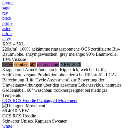
thyme
sage
ray
brick
prune
aster
orion
navy
XXS – 5XL
220g/m², 100% gekämmte ringgesponnene OCS zertifizierte Bio-
Baumwolle, enzymgewaschen, grey melange: 90% Baumwolle,
10% Viskose
heavy
combed
60°
neutral label
NEW 2026
Kragen und Ärmelbündchen in Rippstrick, weicher Griff,
zertifizierte vegane Produktion ohne tierische Hilfsstoffe, LCA-
Berechnung (Life Cycle Assessment) zur Bewertung der
Umweltauswirkungen über den gesamten Lebenszyklus, neutrales
Größenlabel, 60° waschbar, trocknergeeignet bei niedriger
Temperatur
OCS RCS Hoodie | Untagged Movement
66.4010
NEW
OCS RCS Hoodie
Schwerer Unisex Kapuzen Sweater
white