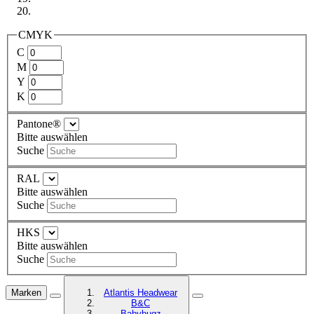
CMYK
C
M
Y
K
Pantone®
Bitte auswählen
Suche
RAL
Bitte auswählen
Suche
HKS
Bitte auswählen
Suche
Marken
Atlantis Headwear
B&C
Babybugz