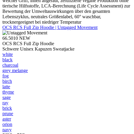
weicher Griff, innen angeraut, zertifizierte vegane Produktion ohne
tierische Hilfsstoffe, LCA-Berechnung (Life Cycle Assessment) zur
Bewertung der Umweltauswirkungen über den gesamten
Lebenszyklus, neutrales Größenlabel, 60° waschbar,
trocknergeeignet bei niedriger Temperatur
OCS RCS Full Zip Hoodie | Untagged Movement
66.5010
NEW
OCS RCS Full Zip Hoodie
Schwere Unisex Kapuzen Sweatjacke
white
black
charcoal
grey melange
fog
birch
latte
thyme
sage
ray
brick
prune
aster
orion
navy