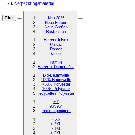
Verpackungsmaterial
Filter
Neu 2026
Neue Farben
Neue Größen
Restposten
Herren/Unisex
Unisex
Damen
Kinder
Familie
Herren + Damen Duo
Bio-Baumwolle
100% Baumwolle
>60% Polyester
100% Polyester
recyceltes
Polyester
60°
90°/95°
trocknergeeignet
≤ XS
≥ 3XL
≥ 4XL
≥ 5XL