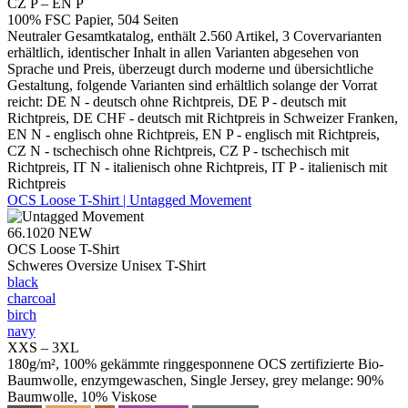
CZ P – EN P
100% FSC Papier, 504 Seiten
Neutraler Gesamtkatalog, enthält 2.560 Artikel, 3 Covervarianten
erhältlich, identischer Inhalt in allen Varianten abgesehen von
Sprache und Preis, überzeugt durch moderne und übersichtliche
Gestaltung, folgende Varianten sind erhältlich solange der Vorrat
reicht: DE N - deutsch ohne Richtpreis, DE P - deutsch mit
Richtpreis, DE CHF - deutsch mit Richtpreis in Schweizer Franken,
EN N - englisch ohne Richtpreis, EN P - englisch mit Richtpreis,
CZ N - tschechisch ohne Richtpreis, CZ P - tschechisch mit
Richtpreis, IT N - italienisch ohne Richtpreis, IT P - italienisch mit
Richtpreis
OCS Loose T-Shirt | Untagged Movement
66.1020
NEW
OCS Loose T-Shirt
Schweres Oversize Unisex T-Shirt
black
charcoal
birch
navy
XXS – 3XL
180g/m², 100% gekämmte ringgesponnene OCS zertifizierte Bio-
Baumwolle, enzymgewaschen, Single Jersey, grey melange: 90%
Baumwolle, 10% Viskose