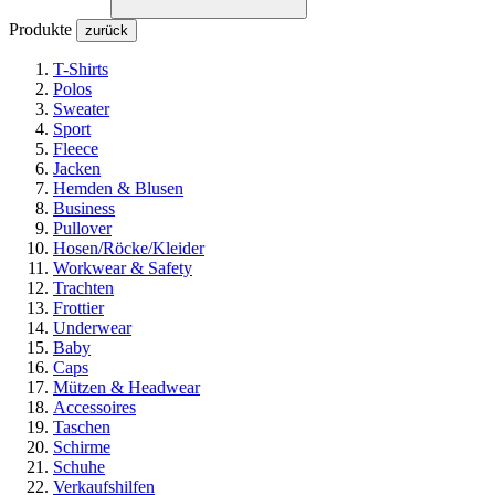
Produkte
zurück
T-Shirts
Polos
Sweater
Sport
Fleece
Jacken
Hemden & Blusen
Business
Pullover
Hosen/Röcke/Kleider
Workwear & Safety
Trachten
Frottier
Underwear
Baby
Caps
Mützen & Headwear
Accessoires
Taschen
Schirme
Schuhe
Verkaufshilfen