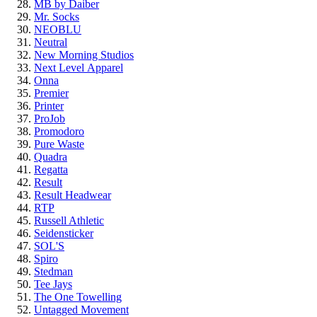
MB by Daiber
Mr. Socks
NEOBLU
Neutral
New Morning Studios
Next Level
Apparel
Onna
Premier
Printer
ProJob
Promodoro
Pure Waste
Quadra
Regatta
Result
Result Headwear
RTP
Russell Athletic
Seidensticker
SOL'S
Spiro
Stedman
Tee Jays
The One Towelling
Untagged Movement