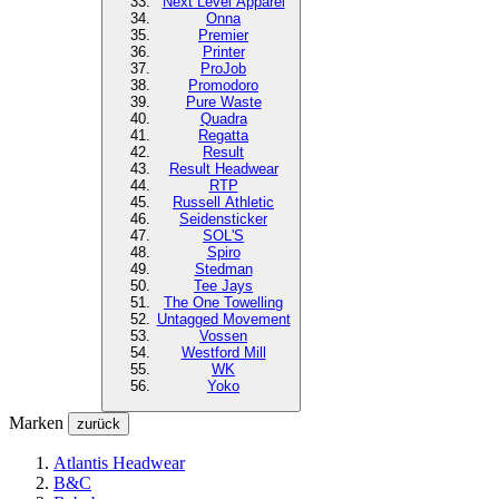
Next Level
Apparel
Onna
Premier
Printer
ProJob
Promodoro
Pure Waste
Quadra
Regatta
Result
Result Headwear
RTP
Russell Athletic
Seidensticker
SOL'S
Spiro
Stedman
Tee Jays
The One Towelling
Untagged Movement
Vossen
Westford Mill
WK
Yoko
Marken
zurück
Atlantis Headwear
B&C