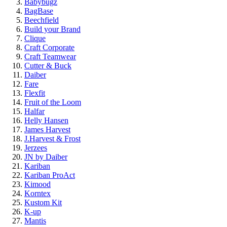
Babybugz
BagBase
Beechfield
Build your Brand
Clique
Craft Corporate
Craft Teamwear
Cutter & Buck
Daiber
Fare
Flexfit
Fruit of the Loom
Halfar
Helly Hansen
James Harvest
J.Harvest & Frost
Jerzees
JN by Daiber
Kariban
Kariban ProAct
Kimood
Korntex
Kustom Kit
K-up
Mantis