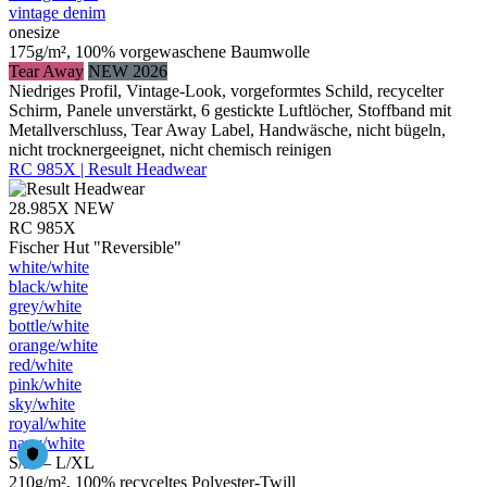
vintage denim
onesize
175g/m², 100% vorgewaschene Baumwolle
Tear Away
NEW 2026
Niedriges Profil, Vintage-Look, vorgeformtes Schild, recycelter
Schirm, Panele unverstärkt, 6 gestickte Luftlöcher, Stoffband mit
Metallverschluss, Tear Away Label, Handwäsche, nicht bügeln,
nicht trocknergeeignet, nicht chemisch reinigen
RC 985X | Result Headwear
28.985X
NEW
RC 985X
Fischer Hut "Reversible"
white/​white
black/​white
grey/​white
bottle/​white
orange/​white
red/​white
pink/​white
sky/​white
royal/​white
navy/​white
S/M – L/XL
210g/m², 100% recyceltes Polyester-Twill