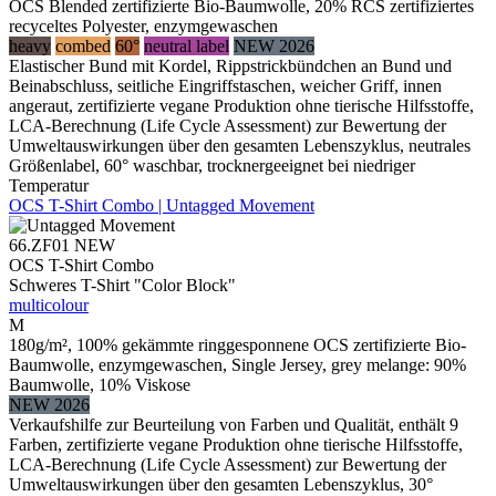
OCS Blended zertifizierte Bio-Baumwolle, 20% RCS zertifiziertes
recyceltes Polyester, enzymgewaschen
heavy
combed
60°
neutral label
NEW 2026
Elastischer Bund mit Kordel, Rippstrickbündchen an Bund und
Beinabschluss, seitliche Eingriffstaschen, weicher Griff, innen
angeraut, zertifizierte vegane Produktion ohne tierische Hilfsstoffe,
LCA-Berechnung (Life Cycle Assessment) zur Bewertung der
Umweltauswirkungen über den gesamten Lebenszyklus, neutrales
Größenlabel, 60° waschbar, trocknergeeignet bei niedriger
Temperatur
OCS T-Shirt Combo | Untagged Movement
66.ZF01
NEW
OCS T-Shirt Combo
Schweres T-Shirt "Color Block"
multicolour
M
180g/m², 100% gekämmte ringgesponnene OCS zertifizierte Bio-
Baumwolle, enzymgewaschen, Single Jersey, grey melange: 90%
Baumwolle, 10% Viskose
NEW 2026
Verkaufshilfe zur Beurteilung von Farben und Qualität, enthält 9
Farben, zertifizierte vegane Produktion ohne tierische Hilfsstoffe,
LCA-Berechnung (Life Cycle Assessment) zur Bewertung der
Umweltauswirkungen über den gesamten Lebenszyklus, 30°