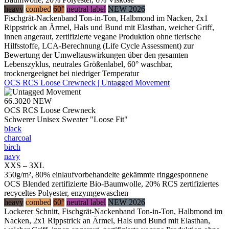
heavy
combed
60°
neutral label
NEW 2026
Fischgrät-Nackenband Ton-in-Ton, Halbmond im Nacken, 2x1
Rippstrick an Ärmel, Hals und Bund mit Elasthan, weicher Griff,
innen angeraut, zertifizierte vegane Produktion ohne tierische
Hilfsstoffe, LCA-Berechnung (Life Cycle Assessment) zur
Bewertung der Umweltauswirkungen über den gesamten
Lebenszyklus, neutrales Größenlabel, 60° waschbar,
trocknergeeignet bei niedriger Temperatur
OCS RCS Loose Crewneck | Untagged Movement
66.3020
NEW
OCS RCS Loose Crewneck
Schwerer Unisex Sweater "Loose Fit"
black
charcoal
birch
navy
XXS – 3XL
350g/m², 80% einlaufvorbehandelte gekämmte ringgesponnene
OCS Blended zertifizierte Bio-Baumwolle, 20% RCS zertifiziertes
recyceltes Polyester, enzymgewaschen
heavy
combed
60°
neutral label
NEW 2026
Lockerer Schnitt, Fischgrät-Nackenband Ton-in-Ton, Halbmond im
Nacken, 2x1 Rippstrick an Ärmel, Hals und Bund mit Elasthan,