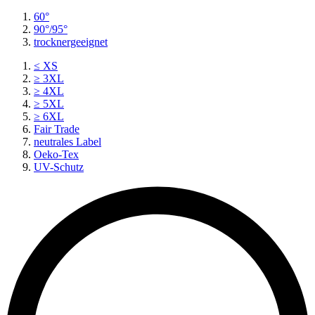
60°
90°/95°
trocknergeeignet
≤ XS
≥ 3XL
≥ 4XL
≥ 5XL
≥ 6XL
Fair Trade
neutrales Label
Oeko-Tex
UV-Schutz