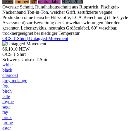
heavy
combed
60°
neutral label
NEW 2026
Oversize Schnitt, Rundhalsausschnitt aus Rippstrick, Fischgrät-
Nackenband Ton-in-Ton, weicher Griff, zertifizierte vegane
Produktion ohne tierische Hilfsstoffe, LCA-Berechnung (Life Cycle
Assessment) zur Bewertung der Umweltauswirkungen über den
gesamten Lebenszyklus, neutrales Größenlabel, 60° waschbar,
trocknergeeignet bei niedriger Temperatur
OCS T-Shirt | Untagged Movement
66.1010
NEW
OCS T-Shirt
Schweres Unisex T-Shirt
white
black
charcoal
grey melange
fog
birch
latte
thyme
sage
ray
brick
prune
aster