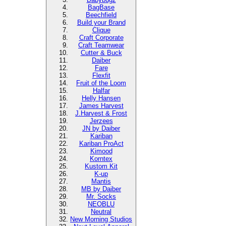
BagBase
Beechfield
Build your Brand
Clique
Craft Corporate
Craft Teamwear
Cutter & Buck
Daiber
Fare
Flexfit
Fruit of the Loom
Halfar
Helly Hansen
James Harvest
J.Harvest & Frost
Jerzees
JN by Daiber
Kariban
Kariban ProAct
Kimood
Korntex
Kustom Kit
K-up
Mantis
MB by Daiber
Mr. Socks
NEOBLU
Neutral
New Morning Studios