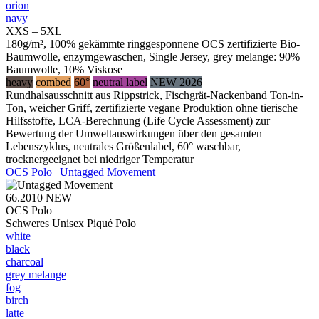
orion
navy
XXS – 5XL
180g/m², 100% gekämmte ringgesponnene OCS zertifizierte Bio-
Baumwolle, enzymgewaschen, Single Jersey, grey melange: 90%
Baumwolle, 10% Viskose
heavy
combed
60°
neutral label
NEW 2026
Rundhalsausschnitt aus Rippstrick, Fischgrät-Nackenband Ton-in-
Ton, weicher Griff, zertifizierte vegane Produktion ohne tierische
Hilfsstoffe, LCA-Berechnung (Life Cycle Assessment) zur
Bewertung der Umweltauswirkungen über den gesamten
Lebenszyklus, neutrales Größenlabel, 60° waschbar,
trocknergeeignet bei niedriger Temperatur
OCS Polo | Untagged Movement
66.2010
NEW
OCS Polo
Schweres Unisex Piqué Polo
white
black
charcoal
grey melange
fog
birch
latte