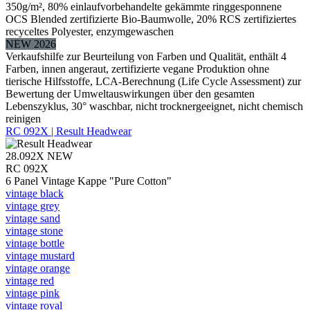
350g/m², 80% einlaufvorbehandelte gekämmte ringgesponnene
OCS Blended zertifizierte Bio-Baumwolle, 20% RCS zertifiziertes
recyceltes Polyester, enzymgewaschen
NEW 2026
Verkaufshilfe zur Beurteilung von Farben und Qualität, enthält 4
Farben, innen angeraut, zertifizierte vegane Produktion ohne
tierische Hilfsstoffe, LCA-Berechnung (Life Cycle Assessment) zur
Bewertung der Umweltauswirkungen über den gesamten
Lebenszyklus, 30° waschbar, nicht trocknergeeignet, nicht chemisch
reinigen
RC 092X | Result Headwear
28.092X
NEW
RC 092X
6 Panel Vintage Kappe "Pure Cotton"
vintage black
vintage grey
vintage sand
vintage stone
vintage bottle
vintage mustard
vintage orange
vintage red
vintage pink
vintage royal