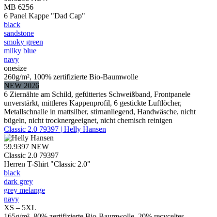
MB 6256
6 Panel Kappe "Dad Cap"
black
sandstone
smoky green
milky blue
navy
onesize
260g/m², 100% zertifizierte Bio-Baumwolle
NEW 2026
6 Ziernähte am Schild, gefüttertes Schweißband, Frontpanele
unverstärkt, mittleres Kappenprofil, 6 gestickte Luftlöcher,
Metallschnalle in mattsilber, stirnanliegend, Handwäsche, nicht
bügeln, nicht trocknergeeignet, nicht chemisch reinigen
Classic 2.0 79397 | Helly Hansen
59.9397
NEW
Classic 2.0 79397
Herren T-Shirt "Classic 2.0"
black
dark grey
grey melange
navy
XS – 5XL
165g/m², 80% zertifizierte Bio-Baumwolle, 20% recyceltes