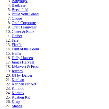
Babybugz
BagBase
Beechfield
Build your Brand
Clique
Craft Corporate
Craft Teamwear
Cutter & Buck
Daiber
Fare
Flexfit
Fruit of the Loom
Halfar
Helly Hansen
James Harvest
J.Harvest & Frost
Jerzees
JN by Daiber
Kariban
Kariban ProAct
Kimood
Korntex
Kustom Kit
K-up
Mantis