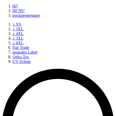
60°
90°/95°
trocknergeeignet
≤ XS
≥ 3XL
≥ 4XL
≥ 5XL
≥ 6XL
Fair Trade
neutrales Label
Oeko-Tex
UV-Schutz