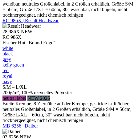
wendbar, neutrales Größenlabel, in 2 Größen erhältlich, Größe S/M
= 56cm, Größe L/XL = 60cm, 30° waschbar, nicht bügeln, nicht
trocknergeeignet, nicht chemisch reinigen
RC 986X | Result Headwear
28.986X
NEW
RC 986X
Fischer Hut "Bound Edge"
white
black
grey
kelly green
red
royal
navy
S/M – L/XL
200g/m², 100% recyceltes Polyester
neutral label
NEW 2026
Breite Krempe, 8 Ziernähte auf der Krempe, gestickte Luftlöcher,
neutrales Größenlabel, in 2 Größen erhältlich, Größe S/M = 56cm,
Größe L/XL = 60cm, 30° waschbar, nicht bügeln, nicht
trocknergeeignet, nicht chemisch reinigen
MB 6256 | Daiber
03.6256
NEW