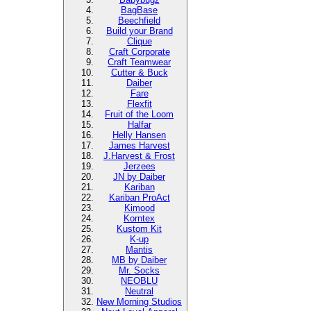
BagBase
Beechfield
Build your Brand
Clique
Craft Corporate
Craft Teamwear
Cutter & Buck
Daiber
Fare
Flexfit
Fruit of the Loom
Halfar
Helly Hansen
James Harvest
J.Harvest & Frost
Jerzees
JN by Daiber
Kariban
Kariban ProAct
Kimood
Korntex
Kustom Kit
K-up
Mantis
MB by Daiber
Mr. Socks
NEOBLU
Neutral
New Morning Studios