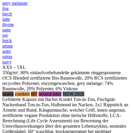
grey melange
fog
birch
latte
thyme
sage
ray
brick
prune
aster
orion
navy
XXS – 5XL
350g/m², 80% einlaufvorbehandelte gekämmte ringgesponnene
OCS Blended zertifizierte Bio-Baumwolle, 20% RCS zertifiziertes
recyceltes Polyester, enzymgewaschen, grey melange: 74%
Baumwolle, 20% Polyester, 6% Viskose
heavy
combed
60°
neutral label
NEW 2026
Gefütterte Kapuze mit flacher Kordel Ton-in-Ton, Fischgrät-
Nackenband Ton-in-Ton, Halbmond im Nacken, 2x1 Rippstrick an
Ärmeln und Bund, Kängurutasche, weicher Griff, innen angeraut,
zertifizierte vegane Produktion ohne tierische Hilfsstoffe, LCA-
Berechnung (Life Cycle Assessment) zur Bewertung der
Umweltauswirkungen über den gesamten Lebenszyklus, neutrales
Größenlabel, 60° waschbar, trocknergeeignet bei niedriger