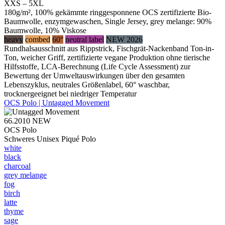
XXS – 5XL
180g/m², 100% gekämmte ringgesponnene OCS zertifizierte Bio-
Baumwolle, enzymgewaschen, Single Jersey, grey melange: 90%
Baumwolle, 10% Viskose
heavy
combed
60°
neutral label
NEW 2026
Rundhalsausschnitt aus Rippstrick, Fischgrät-Nackenband Ton-in-
Ton, weicher Griff, zertifizierte vegane Produktion ohne tierische
Hilfsstoffe, LCA-Berechnung (Life Cycle Assessment) zur
Bewertung der Umweltauswirkungen über den gesamten
Lebenszyklus, neutrales Größenlabel, 60° waschbar,
trocknergeeignet bei niedriger Temperatur
OCS Polo | Untagged Movement
66.2010
NEW
OCS Polo
Schweres Unisex Piqué Polo
white
black
charcoal
grey melange
fog
birch
latte
thyme
sage