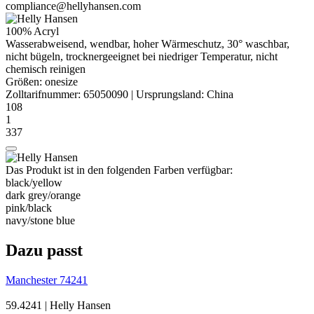
compliance@hellyhansen.com
100% Acryl
Wasserabweisend
, wendbar, hoher Wärmeschutz, 30° waschbar,
nicht bügeln, trocknergeeignet bei niedriger Temperatur, nicht
chemisch reinigen
Größen:
onesize
Zolltarifnummer:
65050090
|
Ursprungsland:
China
108
1
337
Das Produkt ist in den folgenden Farben verfügbar:
black/​yellow
dark grey/​orange
pink/​black
navy/​stone blue
Dazu passt
Manchester 74241
59.4241 | Helly Hansen