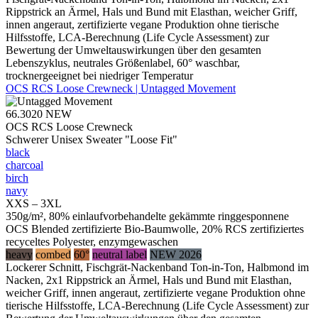
Rippstrick an Ärmel, Hals und Bund mit Elasthan, weicher Griff,
innen angeraut, zertifizierte vegane Produktion ohne tierische
Hilfsstoffe, LCA-Berechnung (Life Cycle Assessment) zur
Bewertung der Umweltauswirkungen über den gesamten
Lebenszyklus, neutrales Größenlabel, 60° waschbar,
trocknergeeignet bei niedriger Temperatur
OCS RCS Loose Crewneck | Untagged Movement
66.3020
NEW
OCS RCS Loose Crewneck
Schwerer Unisex Sweater "Loose Fit"
black
charcoal
birch
navy
XXS – 3XL
350g/m², 80% einlaufvorbehandelte gekämmte ringgesponnene
OCS Blended zertifizierte Bio-Baumwolle, 20% RCS zertifiziertes
recyceltes Polyester, enzymgewaschen
heavy
combed
60°
neutral label
NEW 2026
Lockerer Schnitt, Fischgrät-Nackenband Ton-in-Ton, Halbmond im
Nacken, 2x1 Rippstrick an Ärmel, Hals und Bund mit Elasthan,
weicher Griff, innen angeraut, zertifizierte vegane Produktion ohne
tierische Hilfsstoffe, LCA-Berechnung (Life Cycle Assessment) zur