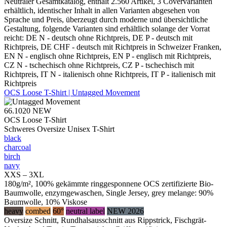
Neutraler Gesamtkatalog, enthält 2.560 Artikel, 3 Covervarianten
erhältlich, identischer Inhalt in allen Varianten abgesehen von
Sprache und Preis, überzeugt durch moderne und übersichtliche
Gestaltung, folgende Varianten sind erhältlich solange der Vorrat
reicht: DE N - deutsch ohne Richtpreis, DE P - deutsch mit
Richtpreis, DE CHF - deutsch mit Richtpreis in Schweizer Franken,
EN N - englisch ohne Richtpreis, EN P - englisch mit Richtpreis,
CZ N - tschechisch ohne Richtpreis, CZ P - tschechisch mit
Richtpreis, IT N - italienisch ohne Richtpreis, IT P - italienisch mit
Richtpreis
OCS Loose T-Shirt | Untagged Movement
66.1020
NEW
OCS Loose T-Shirt
Schweres Oversize Unisex T-Shirt
black
charcoal
birch
navy
XXS – 3XL
180g/m², 100% gekämmte ringgesponnene OCS zertifizierte Bio-
Baumwolle, enzymgewaschen, Single Jersey, grey melange: 90%
Baumwolle, 10% Viskose
heavy
combed
60°
neutral label
NEW 2026
Oversize Schnitt, Rundhalsausschnitt aus Rippstrick, Fischgrät-