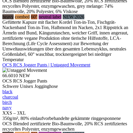
OCS Blended zertifizierte Bio-Baumwolle, 20% RCS zertifiziertes
recyceltes Polyester, enzymgewaschen, grey melange: 74%
Baumwolle, 20% Polyester, 6% Viskose
heavy
combed
60°
neutral label
NEW 2026
Gefütterte Kapuze mit flacher Kordel Ton-in-Ton, Fischgrät-
Nackenband Ton-in-Ton, Halbmond im Nacken, 2x1 Rippstrick an
Ärmeln und Bund, Kängurutaschen, weicher Griff, innen angeraut,
zertifizierte vegane Produktion ohne tierische Hilfsstoffe, LCA-
Berechnung (Life Cycle Assessment) zur Bewertung der
Umweltauswirkungen über den gesamten Lebenszyklus, neutrales
Größenlabel, 60° waschbar, trocknergeeignet bei niedriger
Temperatur
OCS RCS Jogger Pants | Untagged Movement
66.6010
NEW
OCS RCS Jogger Pants
Schwere Unisex Jogginghose
black
charcoal
birch
navy
XXS – 3XL
350g/m², 80% einlaufvorbehandelte gekämmte ringgesponnene
OCS Blended zertifizierte Bio-Baumwolle, 20% RCS zertifiziertes
recyceltes Polyester, enzymgewaschen