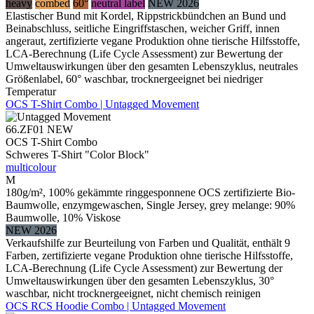
heavy
combed
60°
neutral label
NEW 2026
Elastischer Bund mit Kordel, Rippstrickbündchen an Bund und
Beinabschluss, seitliche Eingriffstaschen, weicher Griff, innen
angeraut, zertifizierte vegane Produktion ohne tierische Hilfsstoffe,
LCA-Berechnung (Life Cycle Assessment) zur Bewertung der
Umweltauswirkungen über den gesamten Lebenszyklus, neutrales
Größenlabel, 60° waschbar, trocknergeeignet bei niedriger
Temperatur
OCS T-Shirt Combo | Untagged Movement
66.ZF01
NEW
OCS T-Shirt Combo
Schweres T-Shirt "Color Block"
multicolour
M
180g/m², 100% gekämmte ringgesponnene OCS zertifizierte Bio-
Baumwolle, enzymgewaschen, Single Jersey, grey melange: 90%
Baumwolle, 10% Viskose
NEW 2026
Verkaufshilfe zur Beurteilung von Farben und Qualität, enthält 9
Farben, zertifizierte vegane Produktion ohne tierische Hilfsstoffe,
LCA-Berechnung (Life Cycle Assessment) zur Bewertung der
Umweltauswirkungen über den gesamten Lebenszyklus, 30°
waschbar, nicht trocknergeeignet, nicht chemisch reinigen
OCS RCS Hoodie Combo | Untagged Movement