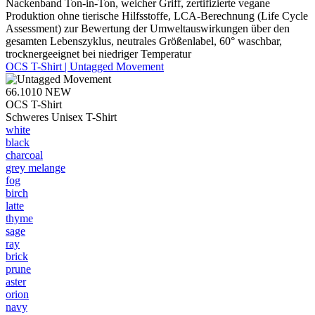
Nackenband Ton-in-Ton, weicher Griff, zertifizierte vegane
Produktion ohne tierische Hilfsstoffe, LCA-Berechnung (Life Cycle
Assessment) zur Bewertung der Umweltauswirkungen über den
gesamten Lebenszyklus, neutrales Größenlabel, 60° waschbar,
trocknergeeignet bei niedriger Temperatur
OCS T-Shirt | Untagged Movement
66.1010
NEW
OCS T-Shirt
Schweres Unisex T-Shirt
white
black
charcoal
grey melange
fog
birch
latte
thyme
sage
ray
brick
prune
aster
orion
navy