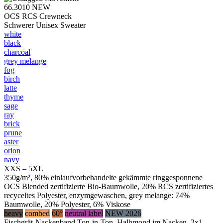
66.3010
NEW
OCS RCS Crewneck
Schwerer Unisex Sweater
white
black
charcoal
grey melange
fog
birch
latte
thyme
sage
ray
brick
prune
aster
orion
navy
XXS – 5XL
350g/m², 80% einlaufvorbehandelte gekämmte ringgesponnene
OCS Blended zertifizierte Bio-Baumwolle, 20% RCS zertifiziertes
recyceltes Polyester, enzymgewaschen, grey melange: 74%
Baumwolle, 20% Polyester, 6% Viskose
heavy
combed
60°
neutral label
NEW 2026
Fischgrät-Nackenband Ton-in-Ton, Halbmond im Nacken, 2x1