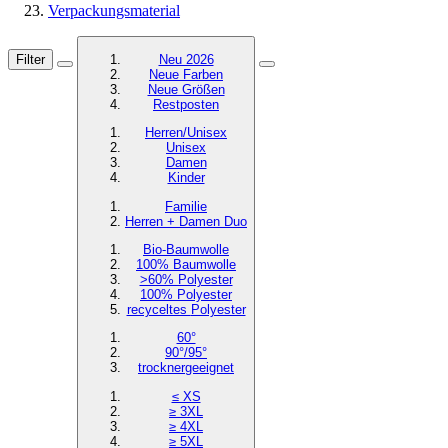
Verpackungsmaterial
Filter
Neu 2026
Neue Farben
Neue Größen
Restposten
Herren/Unisex
Unisex
Damen
Kinder
Familie
Herren + Damen Duo
Bio-Baumwolle
100% Baumwolle
>60% Polyester
100% Polyester
recyceltes
Polyester
60°
90°/95°
trocknergeeignet
≤ XS
≥ 3XL
≥ 4XL
≥ 5XL