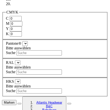
CMYK
C
M
Y
K
Pantone®
Bitte auswählen
Suche
RAL
Bitte auswählen
Suche
HKS
Bitte auswählen
Suche
Marken
Atlantis Headwear
B&C
Babybugz