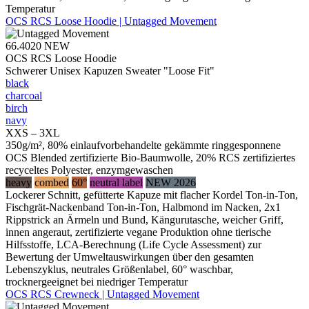
Temperatur
OCS RCS Loose Hoodie | Untagged Movement
66.4020
NEW
OCS RCS Loose Hoodie
Schwerer Unisex Kapuzen Sweater "Loose Fit"
black
charcoal
birch
navy
XXS – 3XL
350g/m², 80% einlaufvorbehandelte gekämmte ringgesponnene
OCS Blended zertifizierte Bio-Baumwolle, 20% RCS zertifiziertes
recyceltes Polyester, enzymgewaschen
heavy
combed
60°
neutral label
NEW 2026
Lockerer Schnitt, gefütterte Kapuze mit flacher Kordel Ton-in-Ton,
Fischgrät-Nackenband Ton-in-Ton, Halbmond im Nacken, 2x1
Rippstrick an Ärmeln und Bund, Kängurutasche, weicher Griff,
innen angeraut, zertifizierte vegane Produktion ohne tierische
Hilfsstoffe, LCA-Berechnung (Life Cycle Assessment) zur
Bewertung der Umweltauswirkungen über den gesamten
Lebenszyklus, neutrales Größenlabel, 60° waschbar,
trocknergeeignet bei niedriger Temperatur
OCS RCS Crewneck | Untagged Movement