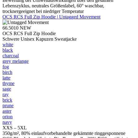
Bewertung der Umweltauswirkungen über den gesamten
Lebenszyklus, neutrales Größenlabel, 60° waschbar,
trocknergeeignet bei niedriger Temperatur
OCS RCS Full Zip Hoodie | Untagged Movement
66.5010
NEW
OCS RCS Full Zip Hoodie
Schwere Unisex Kapuzen Sweatjacke
white
black
charcoal
grey melange
fog
birch
latte
thyme
sage
ray
brick
prune
aster
orion
navy
XXS – 5XL
350g/m², 80% einlaufvorbehandelte gekämmte ringgesponnene