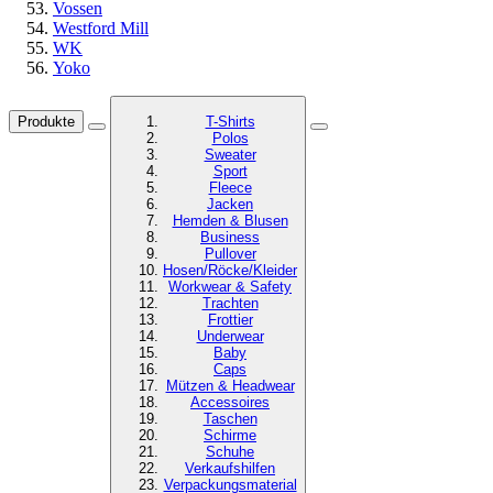
Vossen
Westford Mill
WK
Yoko
Produkte
T-Shirts
Polos
Sweater
Sport
Fleece
Jacken
Hemden & Blusen
Business
Pullover
Hosen/Röcke/Kleider
Workwear & Safety
Trachten
Frottier
Underwear
Baby
Caps
Mützen & Headwear
Accessoires
Taschen
Schirme
Schuhe
Verkaufshilfen
Verpackungsmaterial