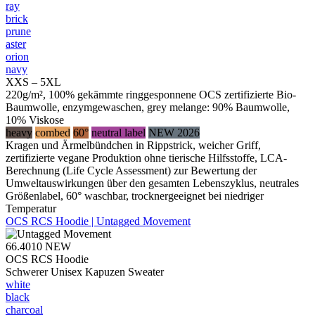
ray
brick
prune
aster
orion
navy
XXS – 5XL
220g/m², 100% gekämmte ringgesponnene OCS zertifizierte Bio-
Baumwolle, enzymgewaschen, grey melange: 90% Baumwolle,
10% Viskose
heavy
combed
60°
neutral label
NEW 2026
Kragen und Ärmelbündchen in Rippstrick, weicher Griff,
zertifizierte vegane Produktion ohne tierische Hilfsstoffe, LCA-
Berechnung (Life Cycle Assessment) zur Bewertung der
Umweltauswirkungen über den gesamten Lebenszyklus, neutrales
Größenlabel, 60° waschbar, trocknergeeignet bei niedriger
Temperatur
OCS RCS Hoodie | Untagged Movement
66.4010
NEW
OCS RCS Hoodie
Schwerer Unisex Kapuzen Sweater
white
black
charcoal