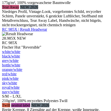
175g/m², 100% vorgewaschene Baumwolle
Tear Away
NEW 2026
Niedriges Profil, Vintage-Look, vorgeformtes Schild, recycelter
Schirm, Panele unverstärkt, 6 gestickte Luftlöcher, Stoffband mit
Metallverschluss, Tear Away Label, Handwäsche, nicht bügeln,
nicht trocknergeeignet, nicht chemisch reinigen
RC 985X | Result Headwear
28.985X
NEW
RC 985X
Fischer Hut "Reversible"
white/​white
black/​white
grey/​white
bottle/​white
orange/​white
red/​white
pink/​white
sky/​white
royal/​white
navy/​white
S/M – L/XL
210g/m², 100% recyceltes Polyester-Twill
Twill
neutral label
NEW 2026
Breite Krempe, 8 Ziernähte auf der Krempe, weiße Innenseite,