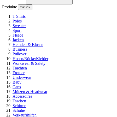
Produkte
zurück
T-Shirts
Polos
Sweater
Sport
Fleece
Jacken
Hemden & Blusen
Business
Pullover
Hosen/Röcke/Kleider
Workwear & Safety
Trachten
Frottier
Underwear
Baby
Caps
Mützen & Headwear
Accessoires
Taschen
Schirme
Schuhe
Verkaufshilfen