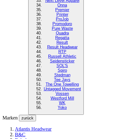
Next Level
Apparel
Onna
Premier
Printer
ProJob
Promodoro
Pure Waste
Quadra
Regatta
Result
Result Headwear
RTP
Russell Athletic
Seidensticker
SOL'S
Spiro
Stedman
Tee Jays
The One Towelling
Untagged Movement
Vossen
Westford Mill
WK
Yoko
Marken
zurück
Atlantis Headwear
B&C