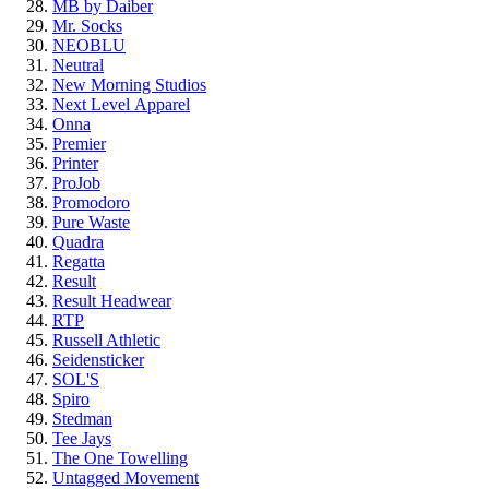
MB by Daiber
Mr. Socks
NEOBLU
Neutral
New Morning Studios
Next Level
Apparel
Onna
Premier
Printer
ProJob
Promodoro
Pure Waste
Quadra
Regatta
Result
Result Headwear
RTP
Russell Athletic
Seidensticker
SOL'S
Spiro
Stedman
Tee Jays
The One Towelling
Untagged Movement