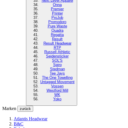
Next Level
Apparel
Onna
Premier
Printer
ProJob
Promodoro
Pure Waste
Quadra
Regatta
Result
Result Headwear
RTP
Russell Athletic
Seidensticker
SOL'S
Spiro
Stedman
Tee Jays
The One Towelling
Untagged Movement
Vossen
Westford Mill
WK
Yoko
Marken
zurück
Atlantis Headwear
B&C