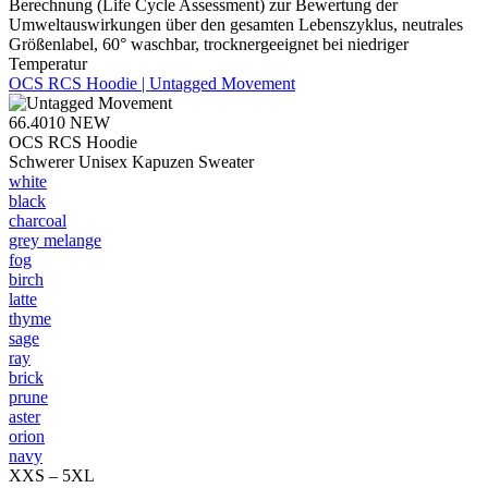
Berechnung (Life Cycle Assessment) zur Bewertung der
Umweltauswirkungen über den gesamten Lebenszyklus, neutrales
Größenlabel, 60° waschbar, trocknergeeignet bei niedriger
Temperatur
OCS RCS Hoodie | Untagged Movement
66.4010
NEW
OCS RCS Hoodie
Schwerer Unisex Kapuzen Sweater
white
black
charcoal
grey melange
fog
birch
latte
thyme
sage
ray
brick
prune
aster
orion
navy
XXS – 5XL