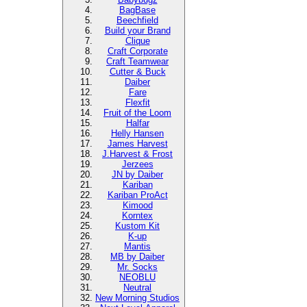
BagBase
Beechfield
Build your Brand
Clique
Craft Corporate
Craft Teamwear
Cutter & Buck
Daiber
Fare
Flexfit
Fruit of the Loom
Halfar
Helly Hansen
James Harvest
J.Harvest & Frost
Jerzees
JN by Daiber
Kariban
Kariban ProAct
Kimood
Korntex
Kustom Kit
K-up
Mantis
MB by Daiber
Mr. Socks
NEOBLU
Neutral
New Morning Studios