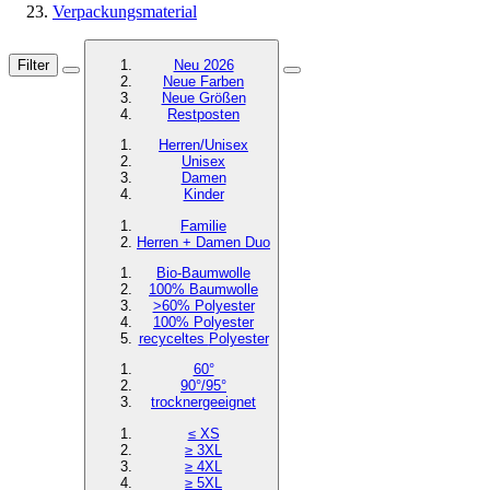
Verpackungsmaterial
Filter
Neu 2026
Neue Farben
Neue Größen
Restposten
Herren/Unisex
Unisex
Damen
Kinder
Familie
Herren + Damen Duo
Bio-Baumwolle
100% Baumwolle
>60% Polyester
100% Polyester
recyceltes
Polyester
60°
90°/95°
trocknergeeignet
≤ XS
≥ 3XL
≥ 4XL
≥ 5XL