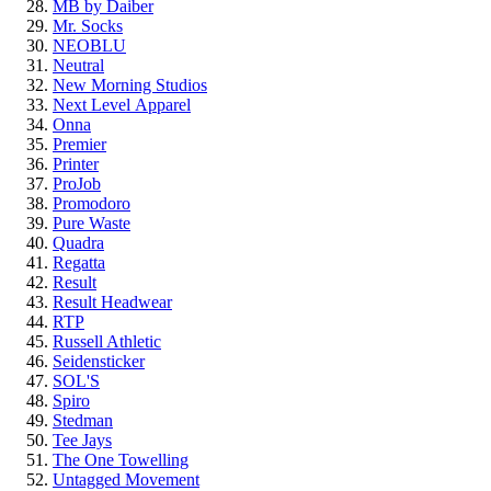
MB by Daiber
Mr. Socks
NEOBLU
Neutral
New Morning Studios
Next Level
Apparel
Onna
Premier
Printer
ProJob
Promodoro
Pure Waste
Quadra
Regatta
Result
Result Headwear
RTP
Russell Athletic
Seidensticker
SOL'S
Spiro
Stedman
Tee Jays
The One Towelling
Untagged Movement