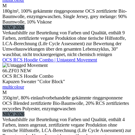
multicolour
M
180g/m², 100% gekämmte ringgesponnene OCS zertifizierte Bio-
Baumwolle, enzymgewaschen, Single Jersey, grey melange: 90%
Baumwolle, 10% Viskose
NEW 2026
Verkaufshilfe zur Beurteilung von Farben und Qualität, enthält 9
Farben, zertifizierte vegane Produktion ohne tierische Hilfsstoffe,
LCA-Berechnung (Life Cycle Assessment) zur Bewertung der
Umweltauswirkungen über den gesamten Lebenszyklus, 30°
waschbar, nicht trocknergeeignet, nicht chemisch reinigen
OCS RCS Hoodie Combo | Untagged Movement
66.ZF03
NEW
OCS RCS Hoodie Combo
Kapuzen Sweater "Color Block"
multicolour
M
350g/m², 80% einlaufvorbehandelte gekämmte ringgesponnene
OCS Blended zertifizierte Bio-Baumwolle, 20% RCS zertifiziertes
recyceltes Polyester, enzymgewaschen
NEW 2026
Verkaufshilfe zur Beurteilung von Farben und Qualität, enthält 4
Farben, innen angeraut, zertifizierte vegane Produktion ohne
tierische Hilfsstoffe, LCA-Berechnung (Life Cycle Assessment) zur