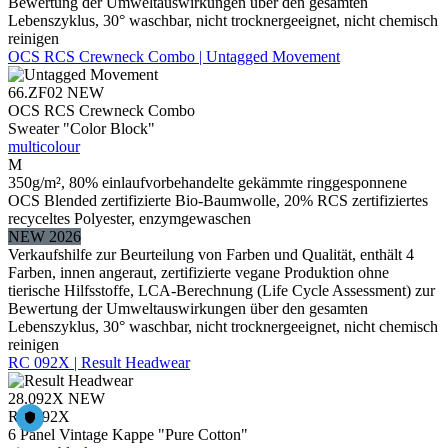
Bewertung der Umweltauswirkungen über den gesamten
Lebenszyklus, 30° waschbar, nicht trocknergeeignet, nicht chemisch
reinigen
OCS RCS Crewneck Combo | Untagged Movement
66.ZF02
NEW
OCS RCS Crewneck Combo
Sweater "Color Block"
multicolour
M
350g/m², 80% einlaufvorbehandelte gekämmte ringgesponnene
OCS Blended zertifizierte Bio-Baumwolle, 20% RCS zertifiziertes
recyceltes Polyester, enzymgewaschen
NEW 2026
Verkaufshilfe zur Beurteilung von Farben und Qualität, enthält 4
Farben, innen angeraut, zertifizierte vegane Produktion ohne
tierische Hilfsstoffe, LCA-Berechnung (Life Cycle Assessment) zur
Bewertung der Umweltauswirkungen über den gesamten
Lebenszyklus, 30° waschbar, nicht trocknergeeignet, nicht chemisch
reinigen
RC 092X | Result Headwear
28.092X
NEW
RC 092X
6 Panel Vintage Kappe "Pure Cotton"