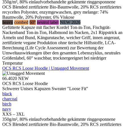
350g/m², 80% einlaufvorbehandelte gekämmte ringgesponnene
OCS Blended zertifizierte Bio-Baumwolle, 20% RCS zertifiziertes
recyceltes Polyester, enzymgewaschen, grey melange: 74%
Baumwolle, 20% Polyester, 6% Viskose
heavy
combed
60°
neutral label
NEW 2026
Gefütterte Kapuze mit flacher Kordel Ton-in-Ton, Fischgrät-
Nackenband Ton-in-Ton, Halbmond im Nacken, 2x1 Rippstrick an
Ärmeln und Bund, Kängurutasche, weicher Griff, innen angeraut,
zertifizierte vegane Produktion ohne tierische Hilfsstoffe, LCA-
Berechnung (Life Cycle Assessment) zur Bewertung der
Umweltauswirkungen über den gesamten Lebenszyklus, neutrales
Größenlabel, 60° waschbar, trocknergeeignet bei niedriger
Temperatur
OCS RCS Loose Hoodie | Untagged Movement
66.4020
NEW
OCS RCS Loose Hoodie
Schwerer Unisex Kapuzen Sweater "Loose Fit"
black
charcoal
birch
navy
XXS – 3XL
350g/m², 80% einlaufvorbehandelte gekämmte ringgesponnene
OCS Blended zertifizierte Bio-Baumwolle, 20% RCS zertifiziertes