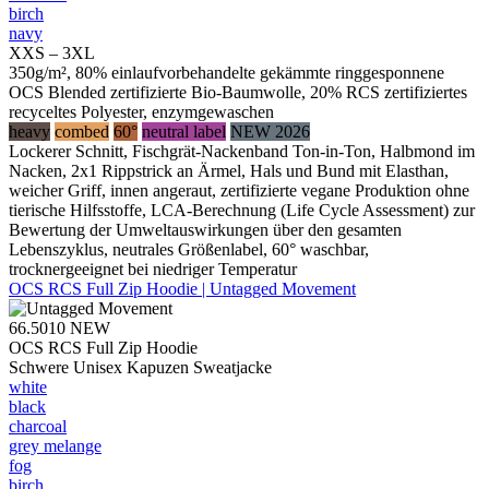
birch
navy
XXS – 3XL
350g/m², 80% einlaufvorbehandelte gekämmte ringgesponnene
OCS Blended zertifizierte Bio-Baumwolle, 20% RCS zertifiziertes
recyceltes Polyester, enzymgewaschen
heavy
combed
60°
neutral label
NEW 2026
Lockerer Schnitt, Fischgrät-Nackenband Ton-in-Ton, Halbmond im
Nacken, 2x1 Rippstrick an Ärmel, Hals und Bund mit Elasthan,
weicher Griff, innen angeraut, zertifizierte vegane Produktion ohne
tierische Hilfsstoffe, LCA-Berechnung (Life Cycle Assessment) zur
Bewertung der Umweltauswirkungen über den gesamten
Lebenszyklus, neutrales Größenlabel, 60° waschbar,
trocknergeeignet bei niedriger Temperatur
OCS RCS Full Zip Hoodie | Untagged Movement
66.5010
NEW
OCS RCS Full Zip Hoodie
Schwere Unisex Kapuzen Sweatjacke
white
black
charcoal
grey melange
fog
birch