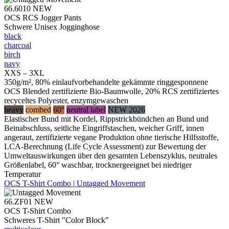
66.6010
NEW
OCS RCS Jogger Pants
Schwere Unisex Jogginghose
black
charcoal
birch
navy
XXS – 3XL
350g/m², 80% einlaufvorbehandelte gekämmte ringgesponnene
OCS Blended zertifizierte Bio-Baumwolle, 20% RCS zertifiziertes
recyceltes Polyester, enzymgewaschen
heavy
combed
60°
neutral label
NEW 2026
Elastischer Bund mit Kordel, Rippstrickbündchen an Bund und
Beinabschluss, seitliche Eingriffstaschen, weicher Griff, innen
angeraut, zertifizierte vegane Produktion ohne tierische Hilfsstoffe,
LCA-Berechnung (Life Cycle Assessment) zur Bewertung der
Umweltauswirkungen über den gesamten Lebenszyklus, neutrales
Größenlabel, 60° waschbar, trocknergeeignet bei niedriger
Temperatur
OCS T-Shirt Combo | Untagged Movement
66.ZF01
NEW
OCS T-Shirt Combo
Schweres T-Shirt "Color Block"