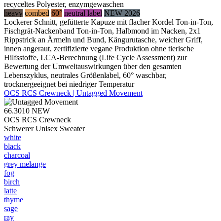
recyceltes Polyester, enzymgewaschen
heavy
combed
60°
neutral label
NEW 2026
Lockerer Schnitt, gefütterte Kapuze mit flacher Kordel Ton-in-Ton,
Fischgrät-Nackenband Ton-in-Ton, Halbmond im Nacken, 2x1
Rippstrick an Ärmeln und Bund, Kängurutasche, weicher Griff,
innen angeraut, zertifizierte vegane Produktion ohne tierische
Hilfsstoffe, LCA-Berechnung (Life Cycle Assessment) zur
Bewertung der Umweltauswirkungen über den gesamten
Lebenszyklus, neutrales Größenlabel, 60° waschbar,
trocknergeeignet bei niedriger Temperatur
OCS RCS Crewneck | Untagged Movement
66.3010
NEW
OCS RCS Crewneck
Schwerer Unisex Sweater
white
black
charcoal
grey melange
fog
birch
latte
thyme
sage
ray