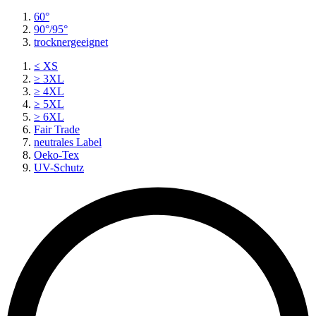
60°
90°/95°
trocknergeeignet
≤ XS
≥ 3XL
≥ 4XL
≥ 5XL
≥ 6XL
Fair Trade
neutrales Label
Oeko-Tex
UV-Schutz