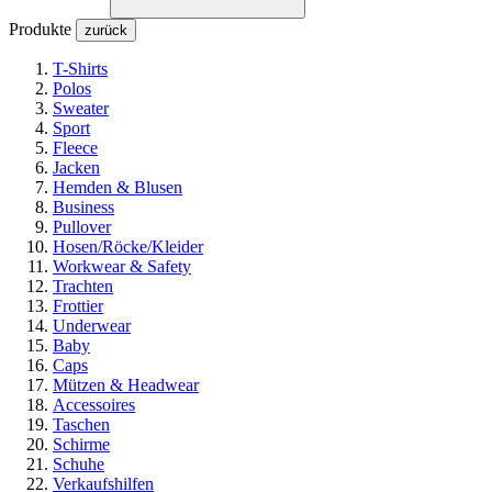
Produkte
zurück
T-Shirts
Polos
Sweater
Sport
Fleece
Jacken
Hemden & Blusen
Business
Pullover
Hosen/Röcke/Kleider
Workwear & Safety
Trachten
Frottier
Underwear
Baby
Caps
Mützen & Headwear
Accessoires
Taschen
Schirme
Schuhe
Verkaufshilfen