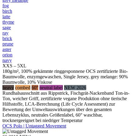
grey melange
fog
birch
latte
thyme
sage
ray
brick
prune
aster
orion
navy
XXS – 5XL
180g/m², 100% gekämmte ringgesponnene OCS zertifizierte Bio-
Baumwolle, enzymgewaschen, Single Jersey, grey melange: 90%
Baumwolle, 10% Viskose
heavy
combed
60°
neutral label
NEW 2026
Rundhalsausschnitt aus Rippstrick, Fischgrät-Nackenband Ton-in-
Ton, weicher Griff, zertifizierte vegane Produktion ohne tierische
Hilfsstoffe, LCA-Berechnung (Life Cycle Assessment) zur
Bewertung der Umweltauswirkungen über den gesamten
Lebenszyklus, neutrales Größenlabel, 60° waschbar,
trocknergeeignet bei niedriger Temperatur
OCS Polo | Untagged Movement