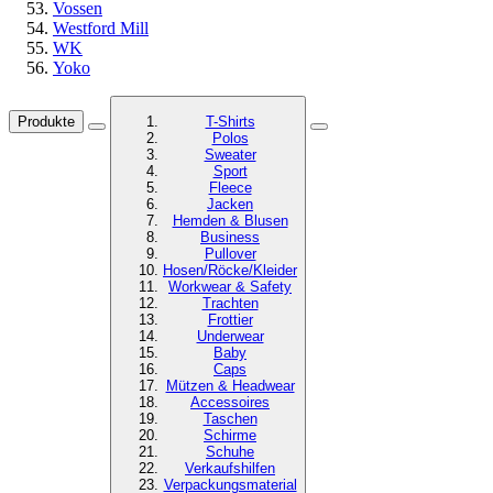
Vossen
Westford Mill
WK
Yoko
Produkte
T-Shirts
Polos
Sweater
Sport
Fleece
Jacken
Hemden & Blusen
Business
Pullover
Hosen/Röcke/Kleider
Workwear & Safety
Trachten
Frottier
Underwear
Baby
Caps
Mützen & Headwear
Accessoires
Taschen
Schirme
Schuhe
Verkaufshilfen
Verpackungsmaterial