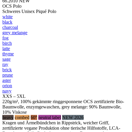
66.2010
NEW
OCS Polo
Schweres Unisex Piqué Polo
white
black
charcoal
grey melange
fog
birch
latte
thyme
sage
ray
brick
prune
aster
orion
navy
XXS – 5XL
220g/m², 100% gekämmte ringgesponnene OCS zertifizierte Bio-
Baumwolle, enzymgewaschen, grey melange: 90% Baumwolle,
10% Viskose
heavy
combed
60°
neutral label
NEW 2026
Kragen und Ärmelbündchen in Rippstrick, weicher Griff,
zertifizierte vegane Produktion ohne tierische Hilfsstoffe, LCA-