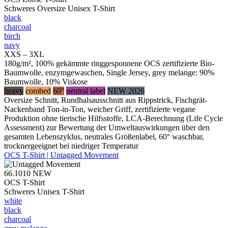
Schweres Oversize Unisex T-Shirt
black
charcoal
birch
navy
XXS – 3XL
180g/m², 100% gekämmte ringgesponnene OCS zertifizierte Bio-
Baumwolle, enzymgewaschen, Single Jersey, grey melange: 90%
Baumwolle, 10% Viskose
heavy
combed
60°
neutral label
NEW 2026
Oversize Schnitt, Rundhalsausschnitt aus Rippstrick, Fischgrät-
Nackenband Ton-in-Ton, weicher Griff, zertifizierte vegane
Produktion ohne tierische Hilfsstoffe, LCA-Berechnung (Life Cycle
Assessment) zur Bewertung der Umweltauswirkungen über den
gesamten Lebenszyklus, neutrales Größenlabel, 60° waschbar,
trocknergeeignet bei niedriger Temperatur
OCS T-Shirt | Untagged Movement
66.1010
NEW
OCS T-Shirt
Schweres Unisex T-Shirt
white
black
charcoal