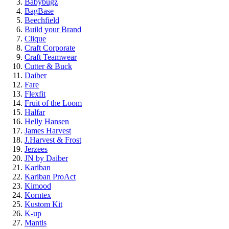
Babybugz
BagBase
Beechfield
Build your Brand
Clique
Craft Corporate
Craft Teamwear
Cutter & Buck
Daiber
Fare
Flexfit
Fruit of the Loom
Halfar
Helly Hansen
James Harvest
J.Harvest & Frost
Jerzees
JN by Daiber
Kariban
Kariban ProAct
Kimood
Korntex
Kustom Kit
K-up
Mantis