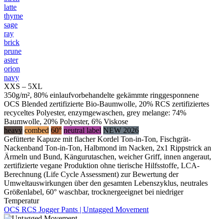
latte
thyme
sage
ray
brick
prune
aster
orion
navy
XXS – 5XL
350g/m², 80% einlaufvorbehandelte gekämmte ringgesponnene
OCS Blended zertifizierte Bio-Baumwolle, 20% RCS zertifiziertes
recyceltes Polyester, enzymgewaschen, grey melange: 74%
Baumwolle, 20% Polyester, 6% Viskose
heavy
combed
60°
neutral label
NEW 2026
Gefütterte Kapuze mit flacher Kordel Ton-in-Ton, Fischgrät-
Nackenband Ton-in-Ton, Halbmond im Nacken, 2x1 Rippstrick an
Ärmeln und Bund, Kängurutaschen, weicher Griff, innen angeraut,
zertifizierte vegane Produktion ohne tierische Hilfsstoffe, LCA-
Berechnung (Life Cycle Assessment) zur Bewertung der
Umweltauswirkungen über den gesamten Lebenszyklus, neutrales
Größenlabel, 60° waschbar, trocknergeeignet bei niedriger
Temperatur
OCS RCS Jogger Pants | Untagged Movement