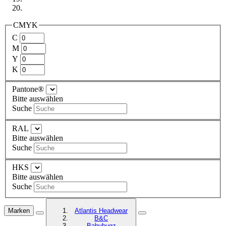
CMYK
C
M
Y
K
Pantone®
Bitte auswählen
Suche
RAL
Bitte auswählen
Suche
HKS
Bitte auswählen
Suche
Marken
Atlantis Headwear
B&C
Babybugz