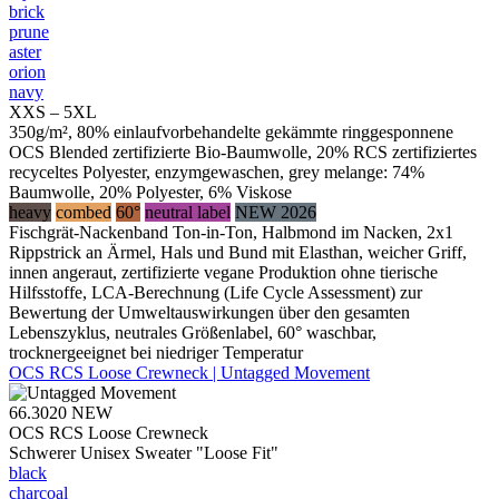
brick
prune
aster
orion
navy
XXS – 5XL
350g/m², 80% einlaufvorbehandelte gekämmte ringgesponnene
OCS Blended zertifizierte Bio-Baumwolle, 20% RCS zertifiziertes
recyceltes Polyester, enzymgewaschen, grey melange: 74%
Baumwolle, 20% Polyester, 6% Viskose
heavy
combed
60°
neutral label
NEW 2026
Fischgrät-Nackenband Ton-in-Ton, Halbmond im Nacken, 2x1
Rippstrick an Ärmel, Hals und Bund mit Elasthan, weicher Griff,
innen angeraut, zertifizierte vegane Produktion ohne tierische
Hilfsstoffe, LCA-Berechnung (Life Cycle Assessment) zur
Bewertung der Umweltauswirkungen über den gesamten
Lebenszyklus, neutrales Größenlabel, 60° waschbar,
trocknergeeignet bei niedriger Temperatur
OCS RCS Loose Crewneck | Untagged Movement
66.3020
NEW
OCS RCS Loose Crewneck
Schwerer Unisex Sweater "Loose Fit"
black
charcoal