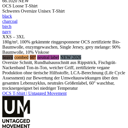
66.1020
NEW
OCS Loose T-Shirt
Schweres Oversize Unisex T-Shirt
black
charcoal
birch
navy
XXS – 3XL
180g/m², 100% gekämmte ringgesponnene OCS zertifizierte Bio-
Baumwolle, enzymgewaschen, Single Jersey, grey melange: 90%
Baumwolle, 10% Viskose
heavy
combed
60°
neutral label
NEW 2026
Oversize Schnitt, Rundhalsausschnitt aus Rippstrick, Fischgrät-
Nackenband Ton-in-Ton, weicher Griff, zertifizierte vegane
Produktion ohne tierische Hilfsstoffe, LCA-Berechnung (Life Cycle
Assessment) zur Bewertung der Umweltauswirkungen über den
gesamten Lebenszyklus, neutrales Größenlabel, 60° waschbar,
trocknergeeignet bei niedriger Temperatur
OCS T-Shirt | Untagged Movement