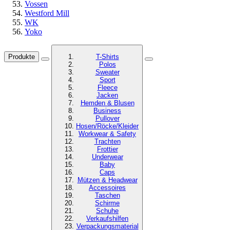
Vossen
Westford Mill
WK
Yoko
Produkte
T-Shirts
Polos
Sweater
Sport
Fleece
Jacken
Hemden & Blusen
Business
Pullover
Hosen/Röcke/Kleider
Workwear & Safety
Trachten
Frottier
Underwear
Baby
Caps
Mützen & Headwear
Accessoires
Taschen
Schirme
Schuhe
Verkaufshilfen
Verpackungsmaterial