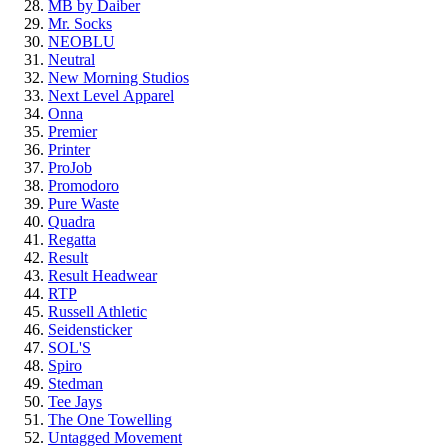
MB by Daiber
Mr. Socks
NEOBLU
Neutral
New Morning Studios
Next Level
Apparel
Onna
Premier
Printer
ProJob
Promodoro
Pure Waste
Quadra
Regatta
Result
Result Headwear
RTP
Russell Athletic
Seidensticker
SOL'S
Spiro
Stedman
Tee Jays
The One Towelling
Untagged Movement