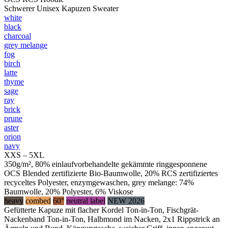
Schwerer Unisex Kapuzen Sweater
white
black
charcoal
grey melange
fog
birch
latte
thyme
sage
ray
brick
prune
aster
orion
navy
XXS – 5XL
350g/m², 80% einlaufvorbehandelte gekämmte ringgesponnene
OCS Blended zertifizierte Bio-Baumwolle, 20% RCS zertifiziertes
recyceltes Polyester, enzymgewaschen, grey melange: 74%
Baumwolle, 20% Polyester, 6% Viskose
heavy
combed
60°
neutral label
NEW 2026
Gefütterte Kapuze mit flacher Kordel Ton-in-Ton, Fischgrät-
Nackenband Ton-in-Ton, Halbmond im Nacken, 2x1 Rippstrick an