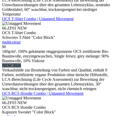
LCA-Berechnung (Life Cycle Assessment) zur Bewertung der
Umweltauswirkungen über den gesamten Lebenszyklus, neutrales
Größenlabel, 60° waschbar, trocknergeeignet bei niedriger
Temperatur
OCS T-Shirt Combo | Untagged Movement
66.ZF01
NEW
OCS T-Shirt Combo
Schweres T-Shirt "Color Block"
multicolour
M
180g/m², 100% gekämmte ringgesponnene OCS zertifizierte Bio-
Baumwolle, enzymgewaschen, Single Jersey, grey melange: 90%
Baumwolle, 10% Viskose
NEW 2026
Verkaufshilfe zur Beurteilung von Farben und Qualität, enthält 9
Farben, zertifizierte vegane Produktion ohne tierische Hilfsstoffe,
LCA-Berechnung (Life Cycle Assessment) zur Bewertung der
Umweltauswirkungen über den gesamten Lebenszyklus, 30°
waschbar, nicht trocknergeeignet, nicht chemisch reinigen
OCS RCS Hoodie Combo | Untagged Movement
66.ZF03
NEW
OCS RCS Hoodie Combo
Kapuzen Sweater "Color Block"