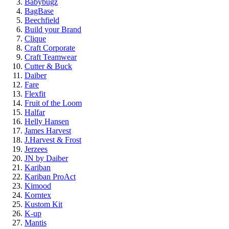
Babybugz
BagBase
Beechfield
Build your Brand
Clique
Craft Corporate
Craft Teamwear
Cutter & Buck
Daiber
Fare
Flexfit
Fruit of the Loom
Halfar
Helly Hansen
James Harvest
J.Harvest & Frost
Jerzees
JN by Daiber
Kariban
Kariban ProAct
Kimood
Korntex
Kustom Kit
K-up
Mantis