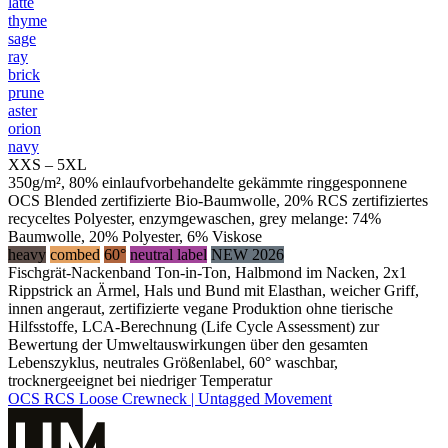
latte
thyme
sage
ray
brick
prune
aster
orion
navy
XXS – 5XL
350g/m², 80% einlaufvorbehandelte gekämmte ringgesponnene
OCS Blended zertifizierte Bio-Baumwolle, 20% RCS zertifiziertes
recyceltes Polyester, enzymgewaschen, grey melange: 74%
Baumwolle, 20% Polyester, 6% Viskose
heavy
combed
60°
neutral label
NEW 2026
Fischgrät-Nackenband Ton-in-Ton, Halbmond im Nacken, 2x1
Rippstrick an Ärmel, Hals und Bund mit Elasthan, weicher Griff,
innen angeraut, zertifizierte vegane Produktion ohne tierische
Hilfsstoffe, LCA-Berechnung (Life Cycle Assessment) zur
Bewertung der Umweltauswirkungen über den gesamten
Lebenszyklus, neutrales Größenlabel, 60° waschbar,
trocknergeeignet bei niedriger Temperatur
OCS RCS Loose Crewneck | Untagged Movement