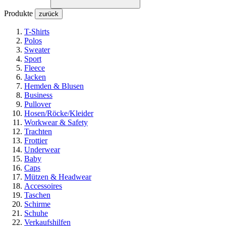
Produkte
zurück
T-Shirts
Polos
Sweater
Sport
Fleece
Jacken
Hemden & Blusen
Business
Pullover
Hosen/Röcke/Kleider
Workwear & Safety
Trachten
Frottier
Underwear
Baby
Caps
Mützen & Headwear
Accessoires
Taschen
Schirme
Schuhe
Verkaufshilfen