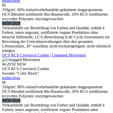
multicolour
M
350g/m², 80% einlaufvorbehandelte gekämmte ringgesponnene
OCS Blended zertifizierte Bio-Baumwolle, 20% RCS zertifiziertes
recyceltes Polyester, enzymgewaschen
NEW 2026
Verkaufshilfe zur Beurteilung von Farben und Qualität, enthält 4
Farben, innen angeraut, zertifizierte vegane Produktion ohne
tierische Hilfsstoffe, LCA-Berechnung (Life Cycle Assessment) zur
Bewertung der Umweltauswirkungen über den gesamten
Lebenszyklus, 30° waschbar, nicht trocknergeeignet, nicht chemisch
reinigen
OCS RCS Crewneck Combo | Untagged Movement
66.ZF02
NEW
OCS RCS Crewneck Combo
Sweater "Color Block"
multicolour
M
350g/m², 80% einlaufvorbehandelte gekämmte ringgesponnene
OCS Blended zertifizierte Bio-Baumwolle, 20% RCS zertifiziertes
recyceltes Polyester, enzymgewaschen
NEW 2026
Verkaufshilfe zur Beurteilung von Farben und Qualität, enthält 4
Farben, innen angeraut, zertifizierte vegane Produktion ohne