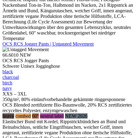
Nackenband Ton-in-Ton, Halbmond im Nacken, 2x1 Rippstrick an
Ärmeln und Bund, Kängurutaschen, weicher Griff, innen angeraut,
zertifizierte vegane Produktion ohne tierische Hilfsstoffe, LCA-
Berechnung (Life Cycle Assessment) zur Bewertung der
Umweltauswirkungen über den gesamten Lebenszyklus, neutrales
Größenlabel, 60° waschbar, trocknergeeignet bei niedriger
Temperatur
OCS RCS Jogger Pants | Untagged Movement
66.6010
NEW
OCS RCS Jogger Pants
Schwere Unisex Jogginghose
black
charcoal
birch
navy
XXS – 3XL
350g/m², 80% einlaufvorbehandelte gekämmte ringgesponnene
OCS Blended zertifizierte Bio-Baumwolle, 20% RCS zertifiziertes
recyceltes Polyester, enzymgewaschen
heavy
combed
60°
neutral label
NEW 2026
Elastischer Bund mit Kordel, Rippstrickbündchen an Bund und
Beinabschluss, seitliche Eingriffstaschen, weicher Griff, innen
angeraut, zertifizierte vegane Produktion ohne tierische Hilfsstoffe,