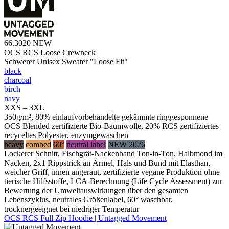
66.3020
NEW
OCS RCS Loose Crewneck
Schwerer Unisex Sweater "Loose Fit"
black
charcoal
birch
navy
XXS – 3XL
350g/m², 80% einlaufvorbehandelte gekämmte ringgesponnene
OCS Blended zertifizierte Bio-Baumwolle, 20% RCS zertifiziertes
recyceltes Polyester, enzymgewaschen
heavy
combed
60°
neutral label
NEW 2026
Lockerer Schnitt, Fischgrät-Nackenband Ton-in-Ton, Halbmond im
Nacken, 2x1 Rippstrick an Ärmel, Hals und Bund mit Elasthan,
weicher Griff, innen angeraut, zertifizierte vegane Produktion ohne
tierische Hilfsstoffe, LCA-Berechnung (Life Cycle Assessment) zur
Bewertung der Umweltauswirkungen über den gesamten
Lebenszyklus, neutrales Größenlabel, 60° waschbar,
trocknergeeignet bei niedriger Temperatur
OCS RCS Full Zip Hoodie | Untagged Movement