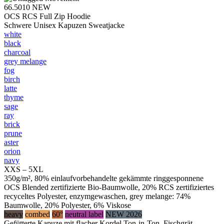
66.5010
NEW
OCS RCS Full Zip Hoodie
Schwere Unisex Kapuzen Sweatjacke
white
black
charcoal
grey melange
fog
birch
latte
thyme
sage
ray
brick
prune
aster
orion
navy
XXS – 5XL
350g/m², 80% einlaufvorbehandelte gekämmte ringgesponnene
OCS Blended zertifizierte Bio-Baumwolle, 20% RCS zertifiziertes
recyceltes Polyester, enzymgewaschen, grey melange: 74%
Baumwolle, 20% Polyester, 6% Viskose
heavy
combed
60°
neutral label
NEW 2026
Gefütterte Kapuze mit flacher Kordel Ton-in-Ton, Fischgrät-