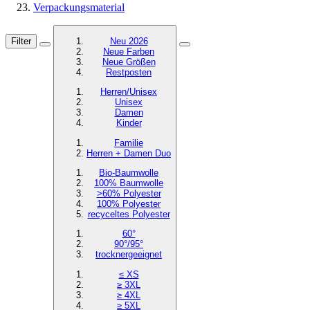
Verpackungsmaterial
Filter
Neu 2026
Neue Farben
Neue Größen
Restposten
Herren/Unisex
Unisex
Damen
Kinder
Familie
Herren + Damen Duo
Bio-Baumwolle
100% Baumwolle
>60% Polyester
100% Polyester
recyceltes
Polyester
60°
90°/95°
trocknergeeignet
≤ XS
≥ 3XL
≥ 4XL
≥ 5XL