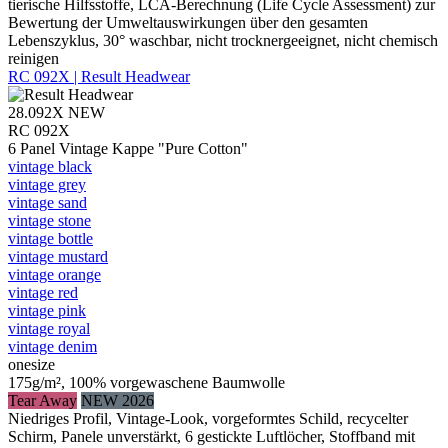
tierische Hilfsstoffe, LCA-Berechnung (Life Cycle Assessment) zur
Bewertung der Umweltauswirkungen über den gesamten
Lebenszyklus, 30° waschbar, nicht trocknergeeignet, nicht chemisch
reinigen
RC 092X | Result Headwear
28.092X
NEW
RC 092X
6 Panel Vintage Kappe "Pure Cotton"
vintage black
vintage grey
vintage sand
vintage stone
vintage bottle
vintage mustard
vintage orange
vintage red
vintage pink
vintage royal
vintage denim
onesize
175g/m², 100% vorgewaschene Baumwolle
Tear Away
NEW 2026
Niedriges Profil, Vintage-Look, vorgeformtes Schild, recycelter
Schirm, Panele unverstärkt, 6 gestickte Luftlöcher, Stoffband mit