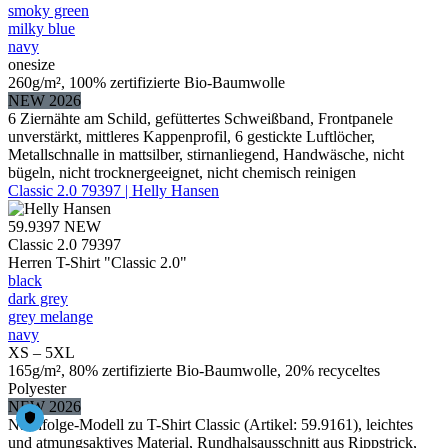
smoky green
milky blue
navy
onesize
260g/m², 100% zertifizierte Bio-Baumwolle
NEW 2026
6 Ziernähte am Schild, gefüttertes Schweißband, Frontpanele
unverstärkt, mittleres Kappenprofil, 6 gestickte Luftlöcher,
Metallschnalle in mattsilber, stirnanliegend, Handwäsche, nicht
bügeln, nicht trocknergeeignet, nicht chemisch reinigen
Classic 2.0 79397 | Helly Hansen
59.9397
NEW
Classic 2.0 79397
Herren T-Shirt "Classic 2.0"
black
dark grey
grey melange
navy
XS – 5XL
165g/m², 80% zertifizierte Bio-Baumwolle, 20% recyceltes
Polyester
NEW 2026
Nachfolge-Modell zu T-Shirt Classic (Artikel: 59.9161), leichtes
und atmungsaktives Material, Rundhalsausschnitt aus Rippstrick,