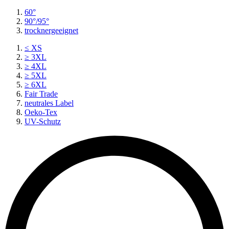
60°
90°/95°
trocknergeeignet
≤ XS
≥ 3XL
≥ 4XL
≥ 5XL
≥ 6XL
Fair Trade
neutrales Label
Oeko-Tex
UV-Schutz