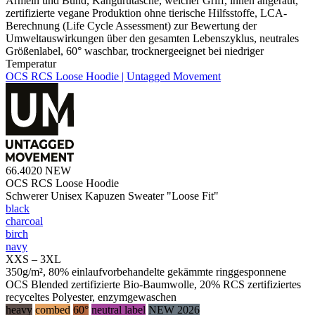
Ärmeln und Bund, Kängurutasche, weicher Griff, innen angeraut,
zertifizierte vegane Produktion ohne tierische Hilfsstoffe, LCA-
Berechnung (Life Cycle Assessment) zur Bewertung der
Umweltauswirkungen über den gesamten Lebenszyklus, neutrales
Größenlabel, 60° waschbar, trocknergeeignet bei niedriger
Temperatur
OCS RCS Loose Hoodie | Untagged Movement
66.4020
NEW
OCS RCS Loose Hoodie
Schwerer Unisex Kapuzen Sweater "Loose Fit"
black
charcoal
birch
navy
XXS – 3XL
350g/m², 80% einlaufvorbehandelte gekämmte ringgesponnene
OCS Blended zertifizierte Bio-Baumwolle, 20% RCS zertifiziertes
recyceltes Polyester, enzymgewaschen
heavy
combed
60°
neutral label
NEW 2026