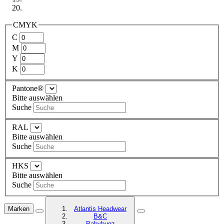
CMYK
C
M
Y
K
Pantone®
Bitte auswählen
Suche
RAL
Bitte auswählen
Suche
HKS
Bitte auswählen
Suche
Marken
Atlantis Headwear
B&C
Babybugz