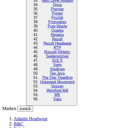
Next Level
Apparel
Onna
Premier
Printer
ProJob
Promodoro
Pure Waste
Quadra
Regatta
Result
Result Headwear
RTP
Russell Athletic
Seidensticker
SOL'S
Spiro
Stedman
Tee Jays
The One Towelling
Untagged Movement
Vossen
Westford Mill
WK
Yoko
Marken
zurück
Atlantis Headwear
B&C