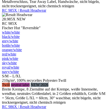
Metallverschluss, Tear Away Label, Handwäsche, nicht bügeln,
nicht trocknergeeignet, nicht chemisch reinigen
RC 985X | Result Headwear
28.985X
NEW
RC 985X
Fischer Hut "Reversible"
white/​white
black/​white
grey/​white
bottle/​white
orange/​white
red/​white
pink/​white
sky/​white
royal/​white
navy/​white
S/M – L/XL
210g/m², 100% recyceltes Polyester-Twill
Twill
neutral label
NEW 2026
Breite Krempe, 8 Ziernähte auf der Krempe, weiße Innenseite,
wendbar, neutrales Größenlabel, in 2 Größen erhältlich, Größe S/M
= 56cm, Größe L/XL = 60cm, 30° waschbar, nicht bügeln, nicht
trocknergeeignet, nicht chemisch reinigen
RC 986X | Result Headwear