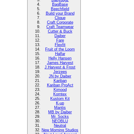
BagBase
Beechfield
Build your Brand
Clique
Craft Corporate
Craft Teamwear
Cutter & Buck
Daiber
Fare
Flexfit
Fruit of the Loom
Halfar
Helly Hansen
James Harvest
J.Harvest & Frost
Jerzees
JN by Daiber
Kariban
Kariban ProAct
Kimood
Korntex
Kustom Kit
K-up
Mantis
MB by Daiber
Mr. Socks
NEOBLU
Neutral
New Morning Studios