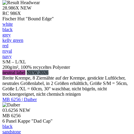
28.986X
NEW
RC 986X
Fischer Hut "Bound Edge"
white
black
grey
kelly green
red
royal
navy
S/M – L/XL
200g/m², 100% recyceltes Polyester
neutral label
NEW 2026
Breite Krempe, 8 Ziernähte auf der Krempe, gestickte Luftlöcher,
neutrales Größenlabel, in 2 Größen erhältlich, Größe S/M = 56cm,
Größe L/XL = 60cm, 30° waschbar, nicht bügeln, nicht
trocknergeeignet, nicht chemisch reinigen
MB 6256 | Daiber
03.6256
NEW
MB 6256
6 Panel Kappe "Dad Cap"
black
sandstone