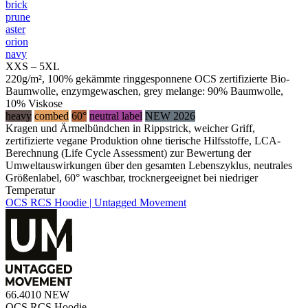
brick
prune
aster
orion
navy
XXS – 5XL
220g/m², 100% gekämmte ringgesponnene OCS zertifizierte Bio-
Baumwolle, enzymgewaschen, grey melange: 90% Baumwolle,
10% Viskose
heavy
combed
60°
neutral label
NEW 2026
Kragen und Ärmelbündchen in Rippstrick, weicher Griff,
zertifizierte vegane Produktion ohne tierische Hilfsstoffe, LCA-
Berechnung (Life Cycle Assessment) zur Bewertung der
Umweltauswirkungen über den gesamten Lebenszyklus, neutrales
Größenlabel, 60° waschbar, trocknergeeignet bei niedriger
Temperatur
OCS RCS Hoodie | Untagged Movement
66.4010
NEW
OCS RCS Hoodie