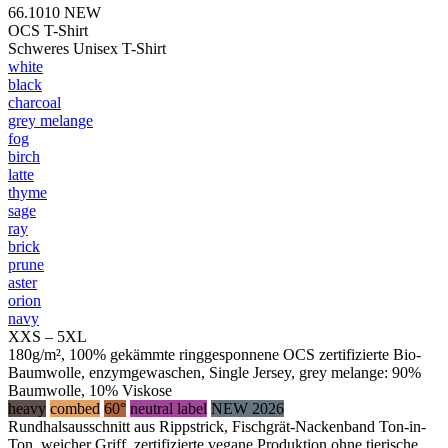
66.1010
NEW
OCS T-Shirt
Schweres Unisex T-Shirt
white
black
charcoal
grey melange
fog
birch
latte
thyme
sage
ray
brick
prune
aster
orion
navy
XXS – 5XL
180g/m², 100% gekämmte ringgesponnene OCS zertifizierte Bio-
Baumwolle, enzymgewaschen, Single Jersey, grey melange: 90%
Baumwolle, 10% Viskose
heavy
combed
60°
neutral label
NEW 2026
Rundhalsausschnitt aus Rippstrick, Fischgrät-Nackenband Ton-in-
Ton, weicher Griff, zertifizierte vegane Produktion ohne tierische