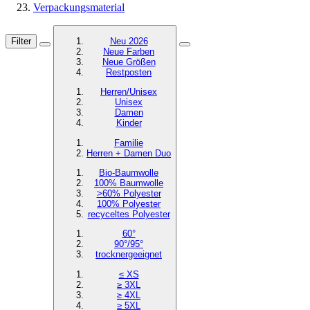
Verpackungsmaterial
Filter
Neu 2026
Neue Farben
Neue Größen
Restposten
Herren/Unisex
Unisex
Damen
Kinder
Familie
Herren + Damen Duo
Bio-Baumwolle
100% Baumwolle
>60% Polyester
100% Polyester
recyceltes
Polyester
60°
90°/95°
trocknergeeignet
≤ XS
≥ 3XL
≥ 4XL
≥ 5XL