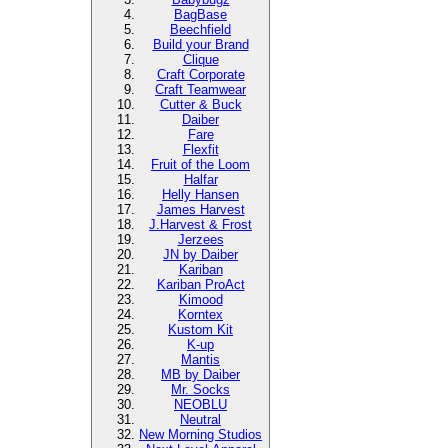
BagBase
Beechfield
Build your Brand
Clique
Craft Corporate
Craft Teamwear
Cutter & Buck
Daiber
Fare
Flexfit
Fruit of the Loom
Halfar
Helly Hansen
James Harvest
J.Harvest & Frost
Jerzees
JN by Daiber
Kariban
Kariban ProAct
Kimood
Korntex
Kustom Kit
K-up
Mantis
MB by Daiber
Mr. Socks
NEOBLU
Neutral
New Morning Studios