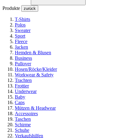
Produkte
zurück
T-Shirts
Polos
Sweater
Sport
Fleece
Jacken
Hemden & Blusen
Business
Pullover
Hosen/Röcke/Kleider
Workwear & Safety
Trachten
Frottier
Underwear
Baby
Caps
Mützen & Headwear
Accessoires
Taschen
Schirme
Schuhe
Verkaufshilfen