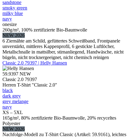
sandstone
smoky green
milky blue
navy
onesize
260g/m², 100% zertifizierte Bio-Baumwolle
NEW 2026
6 Ziernähte am Schild, gefüttertes Schweißband, Frontpanele
unverstärkt, mittleres Kappenprofil, 6 gestickte Luftlöcher,
Metallschnalle in mattsilber, stirnanliegend, Handwäsche, nicht
bügeln, nicht trocknergeeignet, nicht chemisch reinigen
Classic 2.0 79397 | Helly Hansen
59.9397
NEW
Classic 2.0 79397
Herren T-Shirt "Classic 2.0"
black
dark grey
grey melange
navy
XS – 5XL
165g/m², 80% zertifizierte Bio-Baumwolle, 20% recyceltes
Polyester
NEW 2026
Nachfolge-Modell zu T-Shirt Classic (Artikel: 59.9161), leichtes