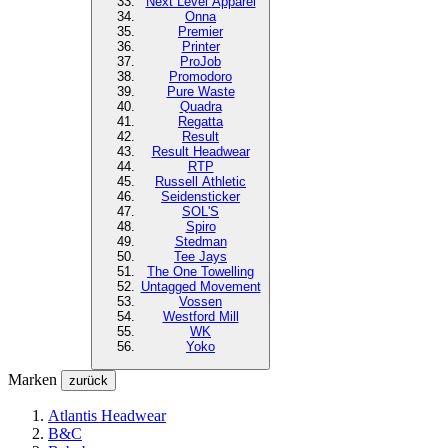
Next Level
Apparel
Onna
Premier
Printer
ProJob
Promodoro
Pure Waste
Quadra
Regatta
Result
Result Headwear
RTP
Russell Athletic
Seidensticker
SOL'S
Spiro
Stedman
Tee Jays
The One Towelling
Untagged Movement
Vossen
Westford Mill
WK
Yoko
Marken
zurück
Atlantis Headwear
B&C