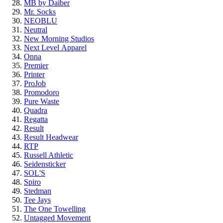
MB by Daiber
Mr. Socks
NEOBLU
Neutral
New Morning Studios
Next Level
Apparel
Onna
Premier
Printer
ProJob
Promodoro
Pure Waste
Quadra
Regatta
Result
Result Headwear
RTP
Russell Athletic
Seidensticker
SOL'S
Spiro
Stedman
Tee Jays
The One Towelling
Untagged Movement