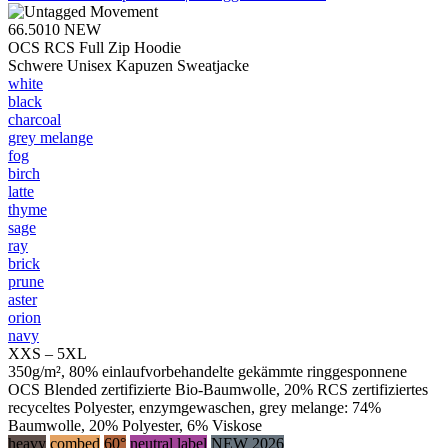
66.5010
NEW
OCS RCS Full Zip Hoodie
Schwere Unisex Kapuzen Sweatjacke
white
black
charcoal
grey melange
fog
birch
latte
thyme
sage
ray
brick
prune
aster
orion
navy
XXS – 5XL
350g/m², 80% einlaufvorbehandelte gekämmte ringgesponnene
OCS Blended zertifizierte Bio-Baumwolle, 20% RCS zertifiziertes
recyceltes Polyester, enzymgewaschen, grey melange: 74%
Baumwolle, 20% Polyester, 6% Viskose
heavy
combed
60°
neutral label
NEW 2026