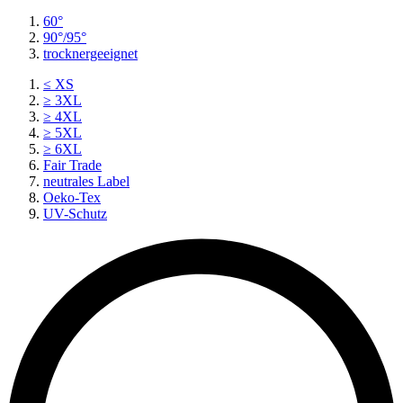
60°
90°/95°
trocknergeeignet
≤ XS
≥ 3XL
≥ 4XL
≥ 5XL
≥ 6XL
Fair Trade
neutrales Label
Oeko-Tex
UV-Schutz