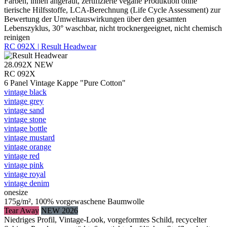
Farben, innen angeraut, zertifizierte vegane Produktion ohne
tierische Hilfsstoffe, LCA-Berechnung (Life Cycle Assessment) zur
Bewertung der Umweltauswirkungen über den gesamten
Lebenszyklus, 30° waschbar, nicht trocknergeeignet, nicht chemisch
reinigen
RC 092X | Result Headwear
28.092X
NEW
RC 092X
6 Panel Vintage Kappe "Pure Cotton"
vintage black
vintage grey
vintage sand
vintage stone
vintage bottle
vintage mustard
vintage orange
vintage red
vintage pink
vintage royal
vintage denim
onesize
175g/m², 100% vorgewaschene Baumwolle
Tear Away
NEW 2026
Niedriges Profil, Vintage-Look, vorgeformtes Schild, recycelter