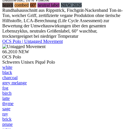
heavy
combed
60°
neutral label
NEW 2026
Rundhalsausschnitt aus Rippstrick, Fischgrät-Nackenband Ton-in-
Ton, weicher Griff, zertifizierte vegane Produktion ohne tierische
Hilfsstoffe, LCA-Berechnung (Life Cycle Assessment) zur
Bewertung der Umweltauswirkungen über den gesamten
Lebenszyklus, neutrales Größenlabel, 60° waschbar,
trocknergeeignet bei niedriger Temperatur
OCS Polo | Untagged Movement
66.2010
NEW
OCS Polo
Schweres Unisex Piqué Polo
white
black
charcoal
grey melange
fog
birch
latte
thyme
sage
ray
brick
prune