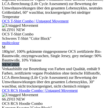
LCA-Berechnung (Life Cycle Assessment) zur Bewertung der
Umweltauswirkungen über den gesamten Lebenszyklus, neutrales
Größenlabel, 60° waschbar, trocknergeeignet bei niedriger
Temperatur
OCS T-Shirt Combo | Untagged Movement
66.ZF01
NEW
OCS T-Shirt Combo
Schweres T-Shirt "Color Block"
multicolour
M
180g/m², 100% gekämmte ringgesponnene OCS zertifizierte Bio-
Baumwolle, enzymgewaschen, Single Jersey, grey melange: 90%
Baumwolle, 10% Viskose
NEW 2026
Verkaufshilfe zur Beurteilung von Farben und Qualität, enthält 9
Farben, zertifizierte vegane Produktion ohne tierische Hilfsstoffe,
LCA-Berechnung (Life Cycle Assessment) zur Bewertung der
Umweltauswirkungen über den gesamten Lebenszyklus, 30°
waschbar, nicht trocknergeeignet, nicht chemisch reinigen
OCS RCS Hoodie Combo | Untagged Movement
66.ZF03
NEW
OCS RCS Hoodie Combo
Kapuzen Sweater "Color Block"