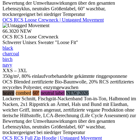
Bewertung der Umweltauswirkungen über den gesamten
Lebenszyklus, neutrales Größenlabel, 60° waschbar,
trocknergeeignet bei niedriger Temperatur
OCS RCS Loose Crewneck | Untagged Movement
66.3020
NEW
OCS RCS Loose Crewneck
Schwerer Unisex Sweater "Loose Fit"
black
charcoal
birch
navy
XXS – 3XL
350g/m², 80% einlaufvorbehandelte gekämmte ringgesponnene
OCS Blended zertifizierte Bio-Baumwolle, 20% RCS zertifiziertes
recyceltes Polyester, enzymgewaschen
heavy
combed
60°
neutral label
NEW 2026
Lockerer Schnitt, Fischgrät-Nackenband Ton-in-Ton, Halbmond im
Nacken, 2x1 Rippstrick an Ärmel, Hals und Bund mit Elasthan,
weicher Griff, innen angeraut, zertifizierte vegane Produktion ohne
tierische Hilfsstoffe, LCA-Berechnung (Life Cycle Assessment) zur
Bewertung der Umweltauswirkungen über den gesamten
Lebenszyklus, neutrales Größenlabel, 60° waschbar,
trocknergeeignet bei niedriger Temperatur
OCS RCS Full Zip Hoodie | Untagged Movement