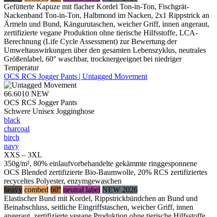
Gefütterte Kapuze mit flacher Kordel Ton-in-Ton, Fischgrät-
Nackenband Ton-in-Ton, Halbmond im Nacken, 2x1 Rippstrick an
Ärmeln und Bund, Kängurutaschen, weicher Griff, innen angeraut,
zertifizierte vegane Produktion ohne tierische Hilfsstoffe, LCA-
Berechnung (Life Cycle Assessment) zur Bewertung der
Umweltauswirkungen über den gesamten Lebenszyklus, neutrales
Größenlabel, 60° waschbar, trocknergeeignet bei niedriger
Temperatur
OCS RCS Jogger Pants | Untagged Movement
66.6010
NEW
OCS RCS Jogger Pants
Schwere Unisex Jogginghose
black
charcoal
birch
navy
XXS – 3XL
350g/m², 80% einlaufvorbehandelte gekämmte ringgesponnene
OCS Blended zertifizierte Bio-Baumwolle, 20% RCS zertifiziertes
recyceltes Polyester, enzymgewaschen
heavy
combed
60°
neutral label
NEW 2026
Elastischer Bund mit Kordel, Rippstrickbündchen an Bund und
Beinabschluss, seitliche Eingriffstaschen, weicher Griff, innen
angeraut, zertifizierte vegane Produktion ohne tierische Hilfsstoffe,