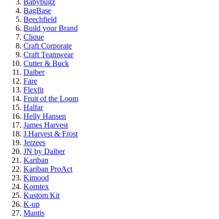
Babybugz
BagBase
Beechfield
Build your Brand
Clique
Craft Corporate
Craft Teamwear
Cutter & Buck
Daiber
Fare
Flexfit
Fruit of the Loom
Halfar
Helly Hansen
James Harvest
J.Harvest & Frost
Jerzees
JN by Daiber
Kariban
Kariban ProAct
Kimood
Korntex
Kustom Kit
K-up
Mantis