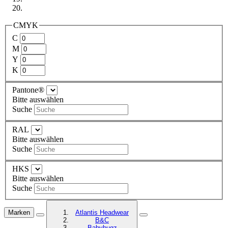
CMYK
C
M
Y
K
Pantone®
Bitte auswählen
Suche
RAL
Bitte auswählen
Suche
HKS
Bitte auswählen
Suche
Marken
Atlantis Headwear
B&C
Babybugz