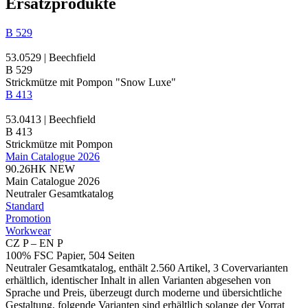
Ersatzprodukte
B 529
53.0529 | Beechfield
B 529
Strickmütze mit Pompon "Snow Luxe"
B 413
53.0413 | Beechfield
B 413
Strickmütze mit Pompon
Main Catalogue 2026
90.26HK
NEW
Main Catalogue 2026
Neutraler Gesamtkatalog
Standard
Promotion
Workwear
CZ P – EN P
100% FSC Papier, 504 Seiten
Neutraler Gesamtkatalog, enthält 2.560 Artikel, 3 Covervarianten
erhältlich, identischer Inhalt in allen Varianten abgesehen von
Sprache und Preis, überzeugt durch moderne und übersichtliche
Gestaltung, folgende Varianten sind erhältlich solange der Vorrat