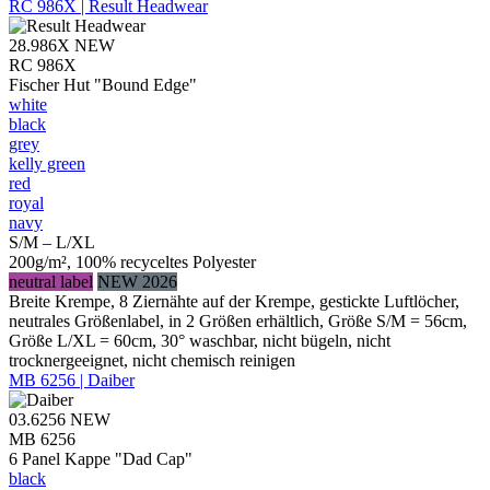
RC 986X | Result Headwear
28.986X
NEW
RC 986X
Fischer Hut "Bound Edge"
white
black
grey
kelly green
red
royal
navy
S/M – L/XL
200g/m², 100% recyceltes Polyester
neutral label
NEW 2026
Breite Krempe, 8 Ziernähte auf der Krempe, gestickte Luftlöcher,
neutrales Größenlabel, in 2 Größen erhältlich, Größe S/M = 56cm,
Größe L/XL = 60cm, 30° waschbar, nicht bügeln, nicht
trocknergeeignet, nicht chemisch reinigen
MB 6256 | Daiber
03.6256
NEW
MB 6256
6 Panel Kappe "Dad Cap"
black