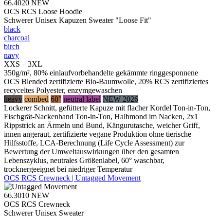
66.4020
NEW
OCS RCS Loose Hoodie
Schwerer Unisex Kapuzen Sweater "Loose Fit"
black
charcoal
birch
navy
XXS – 3XL
350g/m², 80% einlaufvorbehandelte gekämmte ringgesponnene
OCS Blended zertifizierte Bio-Baumwolle, 20% RCS zertifiziertes
recyceltes Polyester, enzymgewaschen
heavy
combed
60°
neutral label
NEW 2026
Lockerer Schnitt, gefütterte Kapuze mit flacher Kordel Ton-in-Ton,
Fischgrät-Nackenband Ton-in-Ton, Halbmond im Nacken, 2x1
Rippstrick an Ärmeln und Bund, Kängurutasche, weicher Griff,
innen angeraut, zertifizierte vegane Produktion ohne tierische
Hilfsstoffe, LCA-Berechnung (Life Cycle Assessment) zur
Bewertung der Umweltauswirkungen über den gesamten
Lebenszyklus, neutrales Größenlabel, 60° waschbar,
trocknergeeignet bei niedriger Temperatur
OCS RCS Crewneck | Untagged Movement
66.3010
NEW
OCS RCS Crewneck
Schwerer Unisex Sweater