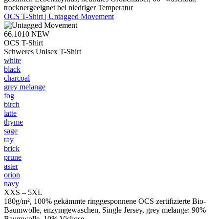
trocknergeeignet bei niedriger Temperatur
OCS T-Shirt | Untagged Movement
66.1010
NEW
OCS T-Shirt
Schweres Unisex T-Shirt
white
black
charcoal
grey melange
fog
birch
latte
thyme
sage
ray
brick
prune
aster
orion
navy
XXS – 5XL
180g/m², 100% gekämmte ringgesponnene OCS zertifizierte Bio-
Baumwolle, enzymgewaschen, Single Jersey, grey melange: 90%
Baumwolle, 10% Viskose