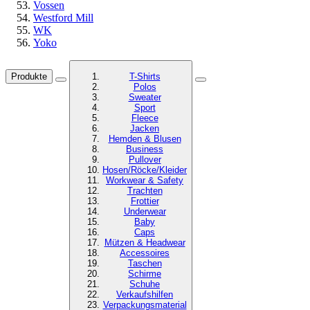
Vossen
Westford Mill
WK
Yoko
Produkte
T-Shirts
Polos
Sweater
Sport
Fleece
Jacken
Hemden & Blusen
Business
Pullover
Hosen/Röcke/Kleider
Workwear & Safety
Trachten
Frottier
Underwear
Baby
Caps
Mützen & Headwear
Accessoires
Taschen
Schirme
Schuhe
Verkaufshilfen
Verpackungsmaterial