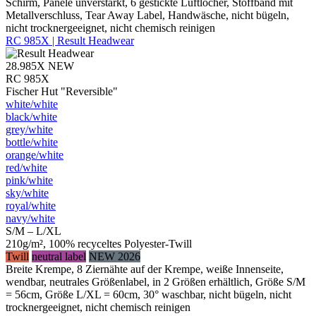
Schirm, Panele unverstärkt, 6 gestickte Luftlöcher, Stoffband mit
Metallverschluss, Tear Away Label, Handwäsche, nicht bügeln,
nicht trocknergeeignet, nicht chemisch reinigen
RC 985X | Result Headwear
28.985X
NEW
RC 985X
Fischer Hut "Reversible"
white/​white
black/​white
grey/​white
bottle/​white
orange/​white
red/​white
pink/​white
sky/​white
royal/​white
navy/​white
S/M – L/XL
210g/m², 100% recyceltes Polyester-Twill
Twill
neutral label
NEW 2026
Breite Krempe, 8 Ziernähte auf der Krempe, weiße Innenseite,
wendbar, neutrales Größenlabel, in 2 Größen erhältlich, Größe S/M
= 56cm, Größe L/XL = 60cm, 30° waschbar, nicht bügeln, nicht
trocknergeeignet, nicht chemisch reinigen