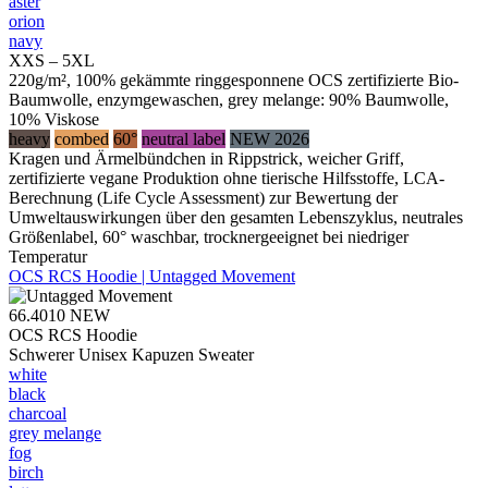
aster
orion
navy
XXS – 5XL
220g/m², 100% gekämmte ringgesponnene OCS zertifizierte Bio-
Baumwolle, enzymgewaschen, grey melange: 90% Baumwolle,
10% Viskose
heavy
combed
60°
neutral label
NEW 2026
Kragen und Ärmelbündchen in Rippstrick, weicher Griff,
zertifizierte vegane Produktion ohne tierische Hilfsstoffe, LCA-
Berechnung (Life Cycle Assessment) zur Bewertung der
Umweltauswirkungen über den gesamten Lebenszyklus, neutrales
Größenlabel, 60° waschbar, trocknergeeignet bei niedriger
Temperatur
OCS RCS Hoodie | Untagged Movement
66.4010
NEW
OCS RCS Hoodie
Schwerer Unisex Kapuzen Sweater
white
black
charcoal
grey melange
fog
birch