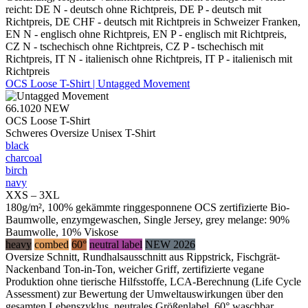
reicht: DE N - deutsch ohne Richtpreis, DE P - deutsch mit
Richtpreis, DE CHF - deutsch mit Richtpreis in Schweizer Franken,
EN N - englisch ohne Richtpreis, EN P - englisch mit Richtpreis,
CZ N - tschechisch ohne Richtpreis, CZ P - tschechisch mit
Richtpreis, IT N - italienisch ohne Richtpreis, IT P - italienisch mit
Richtpreis
OCS Loose T-Shirt | Untagged Movement
66.1020
NEW
OCS Loose T-Shirt
Schweres Oversize Unisex T-Shirt
black
charcoal
birch
navy
XXS – 3XL
180g/m², 100% gekämmte ringgesponnene OCS zertifizierte Bio-
Baumwolle, enzymgewaschen, Single Jersey, grey melange: 90%
Baumwolle, 10% Viskose
heavy
combed
60°
neutral label
NEW 2026
Oversize Schnitt, Rundhalsausschnitt aus Rippstrick, Fischgrät-
Nackenband Ton-in-Ton, weicher Griff, zertifizierte vegane
Produktion ohne tierische Hilfsstoffe, LCA-Berechnung (Life Cycle
Assessment) zur Bewertung der Umweltauswirkungen über den
gesamten Lebenszyklus, neutrales Größenlabel, 60° waschbar,