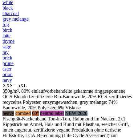
white
black
charcoal
grey melange
fog
birch
latte
thyme
sage
ray
brick
prune
aster
orion
navy
XXS – 5XL
350g/m², 80% einlaufvorbehandelte gekämmte ringgesponnene
OCS Blended zertifizierte Bio-Baumwolle, 20% RCS zertifiziertes
recyceltes Polyester, enzymgewaschen, grey melange: 74%
Baumwolle, 20% Polyester, 6% Viskose
heavy
combed
60°
neutral label
NEW 2026
Fischgrät-Nackenband Ton-in-Ton, Halbmond im Nacken, 2x1
Rippstrick an Ärmel, Hals und Bund mit Elasthan, weicher Griff,
innen angeraut, zertifizierte vegane Produktion ohne tierische
Hilfsstoffe, LCA-Berechnung (Life Cycle Assessment) zur