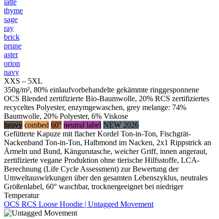
latte
thyme
sage
ray
brick
prune
aster
orion
navy
XXS – 5XL
350g/m², 80% einlaufvorbehandelte gekämmte ringgesponnene
OCS Blended zertifizierte Bio-Baumwolle, 20% RCS zertifiziertes
recyceltes Polyester, enzymgewaschen, grey melange: 74%
Baumwolle, 20% Polyester, 6% Viskose
heavy
combed
60°
neutral label
NEW 2026
Gefütterte Kapuze mit flacher Kordel Ton-in-Ton, Fischgrät-
Nackenband Ton-in-Ton, Halbmond im Nacken, 2x1 Rippstrick an
Ärmeln und Bund, Kängurutasche, weicher Griff, innen angeraut,
zertifizierte vegane Produktion ohne tierische Hilfsstoffe, LCA-
Berechnung (Life Cycle Assessment) zur Bewertung der
Umweltauswirkungen über den gesamten Lebenszyklus, neutrales
Größenlabel, 60° waschbar, trocknergeeignet bei niedriger
Temperatur
OCS RCS Loose Hoodie | Untagged Movement