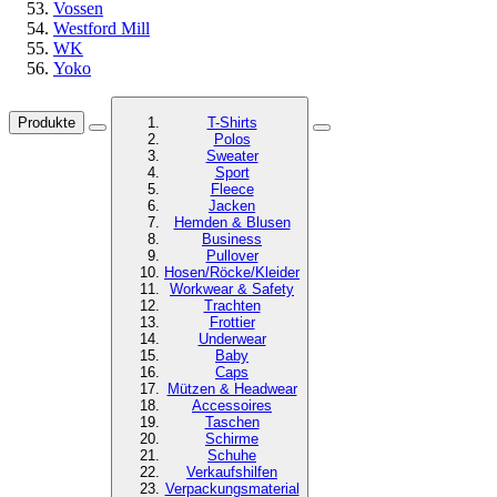
Vossen
Westford Mill
WK
Yoko
Produkte
T-Shirts
Polos
Sweater
Sport
Fleece
Jacken
Hemden & Blusen
Business
Pullover
Hosen/Röcke/Kleider
Workwear & Safety
Trachten
Frottier
Underwear
Baby
Caps
Mützen & Headwear
Accessoires
Taschen
Schirme
Schuhe
Verkaufshilfen
Verpackungsmaterial