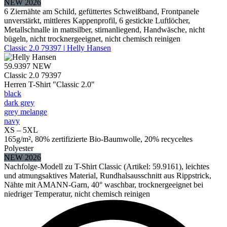
NEW 2026
6 Ziernähte am Schild, gefüttertes Schweißband, Frontpanele
unverstärkt, mittleres Kappenprofil, 6 gestickte Luftlöcher,
Metallschnalle in mattsilber, stirnanliegend, Handwäsche, nicht
bügeln, nicht trocknergeeignet, nicht chemisch reinigen
Classic 2.0 79397 | Helly Hansen
59.9397
NEW
Classic 2.0 79397
Herren T-Shirt "Classic 2.0"
black
dark grey
grey melange
navy
XS – 5XL
165g/m², 80% zertifizierte Bio-Baumwolle, 20% recyceltes
Polyester
NEW 2026
Nachfolge-Modell zu T-Shirt Classic (Artikel: 59.9161), leichtes
und atmungsaktives Material, Rundhalsausschnitt aus Rippstrick,
Nähte mit AMANN-Garn, 40° waschbar, trocknergeeignet bei
niedriger Temperatur, nicht chemisch reinigen