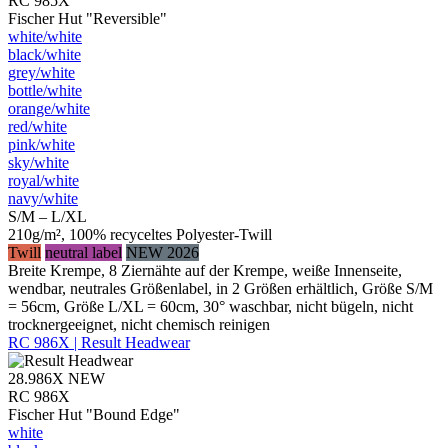
RC 985X
Fischer Hut "Reversible"
white/​white
black/​white
grey/​white
bottle/​white
orange/​white
red/​white
pink/​white
sky/​white
royal/​white
navy/​white
S/M – L/XL
210g/m², 100% recyceltes Polyester-Twill
Twill
neutral label
NEW 2026
Breite Krempe, 8 Ziernähte auf der Krempe, weiße Innenseite,
wendbar, neutrales Größenlabel, in 2 Größen erhältlich, Größe S/M
= 56cm, Größe L/XL = 60cm, 30° waschbar, nicht bügeln, nicht
trocknergeeignet, nicht chemisch reinigen
RC 986X | Result Headwear
28.986X
NEW
RC 986X
Fischer Hut "Bound Edge"
white