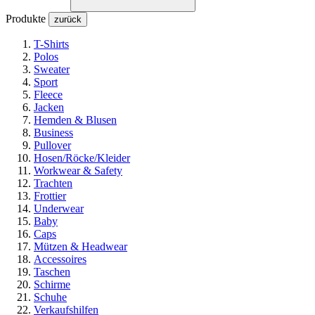
Produkte
zurück
T-Shirts
Polos
Sweater
Sport
Fleece
Jacken
Hemden & Blusen
Business
Pullover
Hosen/Röcke/Kleider
Workwear & Safety
Trachten
Frottier
Underwear
Baby
Caps
Mützen & Headwear
Accessoires
Taschen
Schirme
Schuhe
Verkaufshilfen