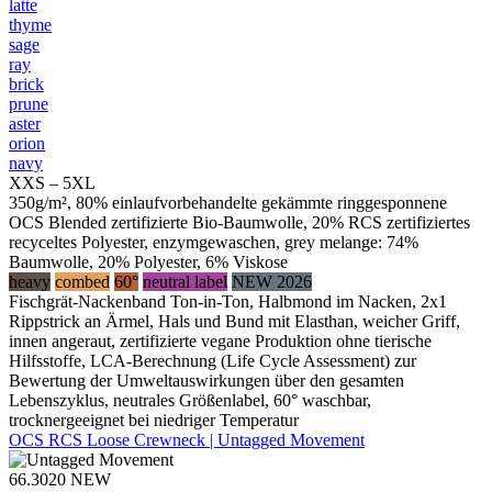
latte
thyme
sage
ray
brick
prune
aster
orion
navy
XXS – 5XL
350g/m², 80% einlaufvorbehandelte gekämmte ringgesponnene
OCS Blended zertifizierte Bio-Baumwolle, 20% RCS zertifiziertes
recyceltes Polyester, enzymgewaschen, grey melange: 74%
Baumwolle, 20% Polyester, 6% Viskose
heavy
combed
60°
neutral label
NEW 2026
Fischgrät-Nackenband Ton-in-Ton, Halbmond im Nacken, 2x1
Rippstrick an Ärmel, Hals und Bund mit Elasthan, weicher Griff,
innen angeraut, zertifizierte vegane Produktion ohne tierische
Hilfsstoffe, LCA-Berechnung (Life Cycle Assessment) zur
Bewertung der Umweltauswirkungen über den gesamten
Lebenszyklus, neutrales Größenlabel, 60° waschbar,
trocknergeeignet bei niedriger Temperatur
OCS RCS Loose Crewneck | Untagged Movement
66.3020
NEW