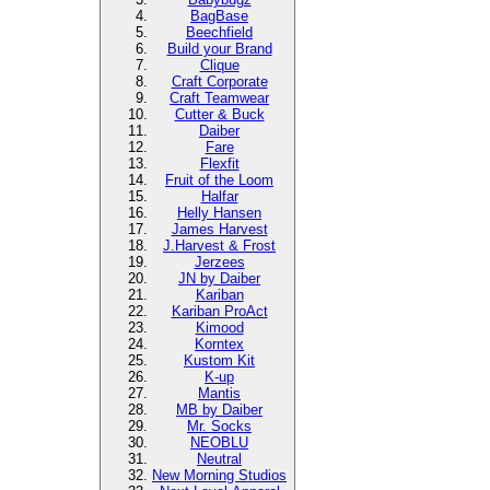
BagBase
Beechfield
Build your Brand
Clique
Craft Corporate
Craft Teamwear
Cutter & Buck
Daiber
Fare
Flexfit
Fruit of the Loom
Halfar
Helly Hansen
James Harvest
J.Harvest & Frost
Jerzees
JN by Daiber
Kariban
Kariban ProAct
Kimood
Korntex
Kustom Kit
K-up
Mantis
MB by Daiber
Mr. Socks
NEOBLU
Neutral
New Morning Studios