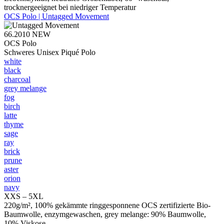
trocknergeeignet bei niedriger Temperatur
OCS Polo | Untagged Movement
66.2010
NEW
OCS Polo
Schweres Unisex Piqué Polo
white
black
charcoal
grey melange
fog
birch
latte
thyme
sage
ray
brick
prune
aster
orion
navy
XXS – 5XL
220g/m², 100% gekämmte ringgesponnene OCS zertifizierte Bio-
Baumwolle, enzymgewaschen, grey melange: 90% Baumwolle,
10% Viskose