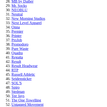
MB by Daiber
Mr. Socks
NEOBLU
Neutral
New Morning Studios
Next Level
Apparel
Onna
Premier
Printer
ProJob
Promodoro
Pure Waste
Quadra
Regatta
Result
Result Headwear
RTP
Russell Athletic
Seidensticker
SOL'S
Spiro
Stedman
Tee Jays
The One Towelling
Untagged Movement