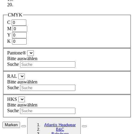
CMYK
C
M
Y
K
Pantone®
Bitte auswählen
Suche
RAL
Bitte auswählen
Suche
HKS
Bitte auswählen
Suche
Marken
Atlantis Headwear
B&C
Babybugz