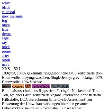
white
black
charcoal
grey melange
fog
birch
latte
thyme
sage
ray
brick
prune
aster
orion
navy
XXS – 5XL
180g/m², 100% gekämmte ringgesponnene OCS zertifizierte Bio-
Baumwolle, enzymgewaschen, Single Jersey, grey melange: 90%
Baumwolle, 10% Viskose
heavy
combed
60°
neutral label
NEW 2026
Rundhalsausschnitt aus Rippstrick, Fischgrät-Nackenband Ton-in-
Ton, weicher Griff, zertifizierte vegane Produktion ohne tierische
Hilfsstoffe, LCA-Berechnung (Life Cycle Assessment) zur
Bewertung der Umweltauswirkungen über den gesamten
Lebenszyklus, neutrales Größenlabel, 60° waschbar,