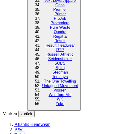
Next Level
Apparel
Onna
Premier
Printer
ProJob
Promodoro
Pure Waste
Quadra
Regatta
Result
Result Headwear
RTP
Russell Athletic
Seidensticker
SOL'S
Spiro
Stedman
Tee Jays
The One Towelling
Untagged Movement
Vossen
Westford Mill
WK
Yoko
Marken
zurück
Atlantis Headwear
B&C