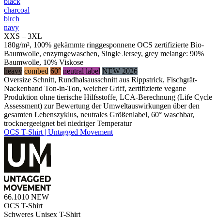
black
charcoal
birch
navy
XXS – 3XL
180g/m², 100% gekämmte ringgesponnene OCS zertifizierte Bio-
Baumwolle, enzymgewaschen, Single Jersey, grey melange: 90%
Baumwolle, 10% Viskose
heavy
combed
60°
neutral label
NEW 2026
Oversize Schnitt, Rundhalsausschnitt aus Rippstrick, Fischgrät-
Nackenband Ton-in-Ton, weicher Griff, zertifizierte vegane
Produktion ohne tierische Hilfsstoffe, LCA-Berechnung (Life Cycle
Assessment) zur Bewertung der Umweltauswirkungen über den
gesamten Lebenszyklus, neutrales Größenlabel, 60° waschbar,
trocknergeeignet bei niedriger Temperatur
OCS T-Shirt | Untagged Movement
66.1010
NEW
OCS T-Shirt
Schweres Unisex T-Shirt