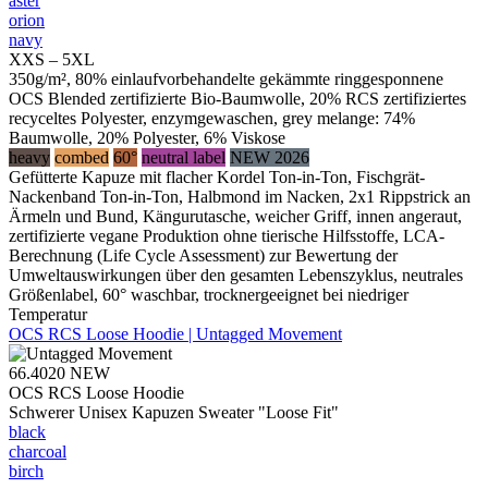
aster
orion
navy
XXS – 5XL
350g/m², 80% einlaufvorbehandelte gekämmte ringgesponnene
OCS Blended zertifizierte Bio-Baumwolle, 20% RCS zertifiziertes
recyceltes Polyester, enzymgewaschen, grey melange: 74%
Baumwolle, 20% Polyester, 6% Viskose
heavy
combed
60°
neutral label
NEW 2026
Gefütterte Kapuze mit flacher Kordel Ton-in-Ton, Fischgrät-
Nackenband Ton-in-Ton, Halbmond im Nacken, 2x1 Rippstrick an
Ärmeln und Bund, Kängurutasche, weicher Griff, innen angeraut,
zertifizierte vegane Produktion ohne tierische Hilfsstoffe, LCA-
Berechnung (Life Cycle Assessment) zur Bewertung der
Umweltauswirkungen über den gesamten Lebenszyklus, neutrales
Größenlabel, 60° waschbar, trocknergeeignet bei niedriger
Temperatur
OCS RCS Loose Hoodie | Untagged Movement
66.4020
NEW
OCS RCS Loose Hoodie
Schwerer Unisex Kapuzen Sweater "Loose Fit"
black
charcoal
birch