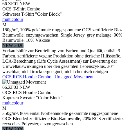
66.ZF01
NEW
OCS T-Shirt Combo
Schweres T-Shirt "Color Block"
multicolour
M
180g/m², 100% gekämmte ringgesponnene OCS zertifizierte Bio-
Baumwolle, enzymgewaschen, Single Jersey, grey melange: 90%
Baumwolle, 10% Viskose
NEW 2026
Verkaufshilfe zur Beurteilung von Farben und Qualität, enthält 9
Farben, zertifizierte vegane Produktion ohne tierische Hilfsstoffe,
LCA-Berechnung (Life Cycle Assessment) zur Bewertung der
Umweltauswirkungen über den gesamten Lebenszyklus, 30°
waschbar, nicht trocknergeeignet, nicht chemisch reinigen
OCS RCS Hoodie Combo | Untagged Movement
66.ZF03
NEW
OCS RCS Hoodie Combo
Kapuzen Sweater "Color Block"
multicolour
M
350g/m², 80% einlaufvorbehandelte gekämmte ringgesponnene
OCS Blended zertifizierte Bio-Baumwolle, 20% RCS zertifiziertes
recyceltes Polyester, enzymgewaschen
NEW 2026