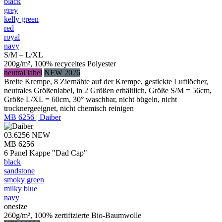
black
grey
kelly green
red
royal
navy
S/M – L/XL
200g/m², 100% recyceltes Polyester
neutral label
NEW 2026
Breite Krempe, 8 Ziernähte auf der Krempe, gestickte Luftlöcher,
neutrales Größenlabel, in 2 Größen erhältlich, Größe S/M = 56cm,
Größe L/XL = 60cm, 30° waschbar, nicht bügeln, nicht
trocknergeeignet, nicht chemisch reinigen
MB 6256 | Daiber
03.6256
NEW
MB 6256
6 Panel Kappe "Dad Cap"
black
sandstone
smoky green
milky blue
navy
onesize
260g/m², 100% zertifizierte Bio-Baumwolle