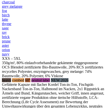
charcoal
grey melange
fog
birch
latte
thyme
sage
ray
brick
prune
aster
orion
navy
XXS – 5XL
350g/m², 80% einlaufvorbehandelte gekämmte ringgesponnene
OCS Blended zertifizierte Bio-Baumwolle, 20% RCS zertifiziertes
recyceltes Polyester, enzymgewaschen, grey melange: 74%
Baumwolle, 20% Polyester, 6% Viskose
heavy
combed
60°
neutral label
NEW 2026
Gefütterte Kapuze mit flacher Kordel Ton-in-Ton, Fischgrät-
Nackenband Ton-in-Ton, Halbmond im Nacken, 2x1 Rippstrick an
Ärmeln und Bund, Kängurutaschen, weicher Griff, innen angeraut,
zertifizierte vegane Produktion ohne tierische Hilfsstoffe, LCA-
Berechnung (Life Cycle Assessment) zur Bewertung der
Umweltauswirkungen über den gesamten Lebenszyklus, neutrales