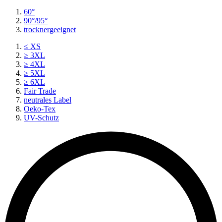
60°
90°/95°
trocknergeeignet
≤ XS
≥ 3XL
≥ 4XL
≥ 5XL
≥ 6XL
Fair Trade
neutrales Label
Oeko-Tex
UV-Schutz