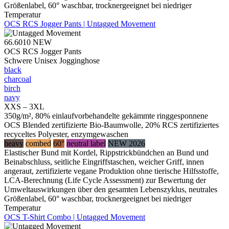
Größenlabel, 60° waschbar, trocknergeeignet bei niedriger
Temperatur
OCS RCS Jogger Pants | Untagged Movement
66.6010
NEW
OCS RCS Jogger Pants
Schwere Unisex Jogginghose
black
charcoal
birch
navy
XXS – 3XL
350g/m², 80% einlaufvorbehandelte gekämmte ringgesponnene
OCS Blended zertifizierte Bio-Baumwolle, 20% RCS zertifiziertes
recyceltes Polyester, enzymgewaschen
heavy
combed
60°
neutral label
NEW 2026
Elastischer Bund mit Kordel, Rippstrickbündchen an Bund und
Beinabschluss, seitliche Eingriffstaschen, weicher Griff, innen
angeraut, zertifizierte vegane Produktion ohne tierische Hilfsstoffe,
LCA-Berechnung (Life Cycle Assessment) zur Bewertung der
Umweltauswirkungen über den gesamten Lebenszyklus, neutrales
Größenlabel, 60° waschbar, trocknergeeignet bei niedriger
Temperatur
OCS T-Shirt Combo | Untagged Movement