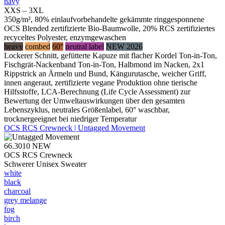
navy
XXS – 3XL
350g/m², 80% einlaufvorbehandelte gekämmte ringgesponnene
OCS Blended zertifizierte Bio-Baumwolle, 20% RCS zertifiziertes
recyceltes Polyester, enzymgewaschen
heavy
combed
60°
neutral label
NEW 2026
Lockerer Schnitt, gefütterte Kapuze mit flacher Kordel Ton-in-Ton,
Fischgrät-Nackenband Ton-in-Ton, Halbmond im Nacken, 2x1
Rippstrick an Ärmeln und Bund, Kängurutasche, weicher Griff,
innen angeraut, zertifizierte vegane Produktion ohne tierische
Hilfsstoffe, LCA-Berechnung (Life Cycle Assessment) zur
Bewertung der Umweltauswirkungen über den gesamten
Lebenszyklus, neutrales Größenlabel, 60° waschbar,
trocknergeeignet bei niedriger Temperatur
OCS RCS Crewneck | Untagged Movement
66.3010
NEW
OCS RCS Crewneck
Schwerer Unisex Sweater
white
black
charcoal
grey melange
fog
birch