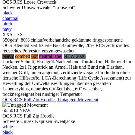
OCS RCS Loose Crewneck
Schwerer Unisex Sweater "Loose Fit"
black
charcoal
birch
navy
XXS – 3XL
350g/m², 80% einlaufvorbehandelte gekämmte ringgesponnene
OCS Blended zertifizierte Bio-Baumwolle, 20% RCS zertifiziertes
recyceltes Polyester, enzymgewaschen
heavy
combed
60°
neutral label
NEW 2026
Lockerer Schnitt, Fischgrät-Nackenband Ton-in-Ton, Halbmond im
Nacken, 2x1 Rippstrick an Ärmel, Hals und Bund mit Elasthan,
weicher Griff, innen angeraut, zertifizierte vegane Produktion ohne
tierische Hilfsstoffe, LCA-Berechnung (Life Cycle Assessment) zur
Bewertung der Umweltauswirkungen über den gesamten
Lebenszyklus, neutrales Größenlabel, 60° waschbar,
trocknergeeignet bei niedriger Temperatur
OCS RCS Full Zip Hoodie | Untagged Movement
66.5010
NEW
OCS RCS Full Zip Hoodie
Schwere Unisex Kapuzen Sweatjacke
white
black