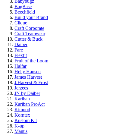
Babybugz
BagBase
Beechfield
Build your Brand
Clique
Craft Corporate
Craft Teamwear
Cutter & Buck
Daiber
Fare
Flexfit
Fruit of the Loom
Halfar
Helly Hansen
James Harvest
J.Harvest & Frost
Jerzees
JN by Daiber
Kariban
Kariban ProAct
Kimood
Korntex
Kustom Kit
K-up
Mantis