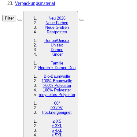
Verpackungsmaterial
Filter
Neu 2026
Neue Farben
Neue Größen
Restposten
Herren/Unisex
Unisex
Damen
Kinder
Familie
Herren + Damen Duo
Bio-Baumwolle
100% Baumwolle
>60% Polyester
100% Polyester
recyceltes
Polyester
60°
90°/95°
trocknergeeignet
≤ XS
≥ 3XL
≥ 4XL
≥ 5XL