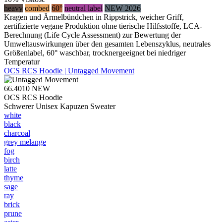
heavy
combed
60°
neutral label
NEW 2026
Kragen und Ärmelbündchen in Rippstrick, weicher Griff,
zertifizierte vegane Produktion ohne tierische Hilfsstoffe, LCA-
Berechnung (Life Cycle Assessment) zur Bewertung der
Umweltauswirkungen über den gesamten Lebenszyklus, neutrales
Größenlabel, 60° waschbar, trocknergeeignet bei niedriger
Temperatur
OCS RCS Hoodie | Untagged Movement
66.4010
NEW
OCS RCS Hoodie
Schwerer Unisex Kapuzen Sweater
white
black
charcoal
grey melange
fog
birch
latte
thyme
sage
ray
brick
prune