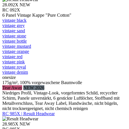
28.092X
NEW
RC 092X
6 Panel Vintage Kappe "Pure Cotton"
vintage black
vintage grey
vintage sand
vintage stone
vintage bottle
vintage mustard
vintage orange
vintage red
vintage pink
vintage royal
vintage denim
onesize
175g/m², 100% vorgewaschene Baumwolle
Tear Away
NEW 2026
Niedriges Profil, Vintage-Look, vorgeformtes Schild, recycelter
Schirm, Panele unverstärkt, 6 gestickte Luftlöcher, Stoffband mit
Metallverschluss, Tear Away Label, Handwäsche, nicht bügeln,
nicht trocknergeeignet, nicht chemisch reinigen
RC 985X | Result Headwear
28.985X
NEW