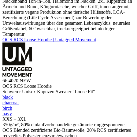
Nackenband Ton-in-Ton, Halbmond im Nacken, 2x1 Rippstrick an
Ärmeln und Bund, Kängurutasche, weicher Griff, innen angeraut,
zertifizierte vegane Produktion ohne tierische Hilfsstoffe, LCA-
Berechnung (Life Cycle Assessment) zur Bewertung der
Umweltauswirkungen über den gesamten Lebenszyklus, neutrales
Größenlabel, 60° waschbar, trocknergeeignet bei niedriger
Temperatur
OCS RCS Loose Hoodie | Untagged Movement
66.4020
NEW
OCS RCS Loose Hoodie
Schwerer Unisex Kapuzen Sweater "Loose Fit"
black
charcoal
birch
navy
XXS – 3XL
350g/m², 80% einlaufvorbehandelte gekämmte ringgesponnene
OCS Blended zertifizierte Bio-Baumwolle, 20% RCS zertifiziertes
recyceltes Polyester, enzymgewaschen