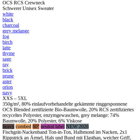
OCS RCS Crewneck
Schwerer Unisex Sweater
white
black
charcoal
grey melange
fog
birch
latte
thyme
sage
ray
brick
prune
aster
orion
navy
XXS – 5XL
350g/m², 80% einlaufvorbehandelte gekämmte ringgesponnene
OCS Blended zertifizierte Bio-Baumwolle, 20% RCS zertifiziertes
recyceltes Polyester, enzymgewaschen, grey melange: 74%
Baumwolle, 20% Polyester, 6% Viskose
heavy
combed
60°
neutral label
NEW 2026
Fischgrät-Nackenband Ton-in-Ton, Halbmond im Nacken, 2x1
Rippstrick an Ärmel, Hals und Bund mit Elasthan, weicher Griff,