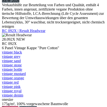
NEW 2026
Verkaufshilfe zur Beurteilung von Farben und Qualität, enthält 4
Farben, innen angeraut, zertifizierte vegane Produktion ohne
tierische Hilfsstoffe, LCA-Berechnung (Life Cycle Assessment) zur
Bewertung der Umweltauswirkungen über den gesamten
Lebenszyklus, 30° waschbar, nicht trocknergeeignet, nicht chemisch
reinigen
RC 092X | Result Headwear
28.092X
NEW
RC 092X
6 Panel Vintage Kappe "Pure Cotton"
vintage black
vintage grey
vintage sand
vintage stone
vintage bottle
vintage mustard
vintage orange
vintage red
vintage pink
vintage royal
vintage denim
onesize
175g/m², 100% vorgewaschene Baumwolle