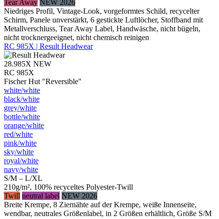
Tear Away
NEW 2026
Niedriges Profil, Vintage-Look, vorgeformtes Schild, recycelter
Schirm, Panele unverstärkt, 6 gestickte Luftlöcher, Stoffband mit
Metallverschluss, Tear Away Label, Handwäsche, nicht bügeln,
nicht trocknergeeignet, nicht chemisch reinigen
RC 985X | Result Headwear
28.985X
NEW
RC 985X
Fischer Hut "Reversible"
white/​white
black/​white
grey/​white
bottle/​white
orange/​white
red/​white
pink/​white
sky/​white
royal/​white
navy/​white
S/M – L/XL
210g/m², 100% recyceltes Polyester-Twill
Twill
neutral label
NEW 2026
Breite Krempe, 8 Ziernähte auf der Krempe, weiße Innenseite,
wendbar, neutrales Größenlabel, in 2 Größen erhältlich, Größe S/M