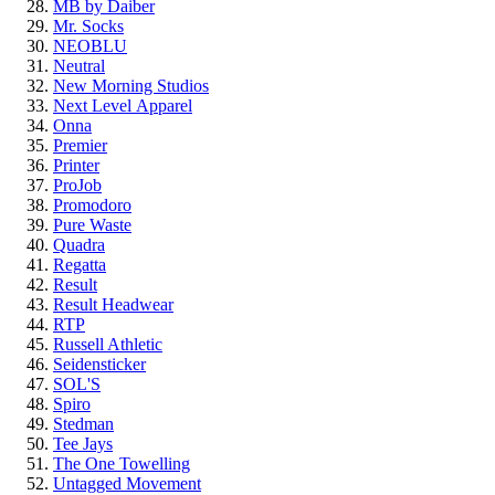
MB by Daiber
Mr. Socks
NEOBLU
Neutral
New Morning Studios
Next Level
Apparel
Onna
Premier
Printer
ProJob
Promodoro
Pure Waste
Quadra
Regatta
Result
Result Headwear
RTP
Russell Athletic
Seidensticker
SOL'S
Spiro
Stedman
Tee Jays
The One Towelling
Untagged Movement