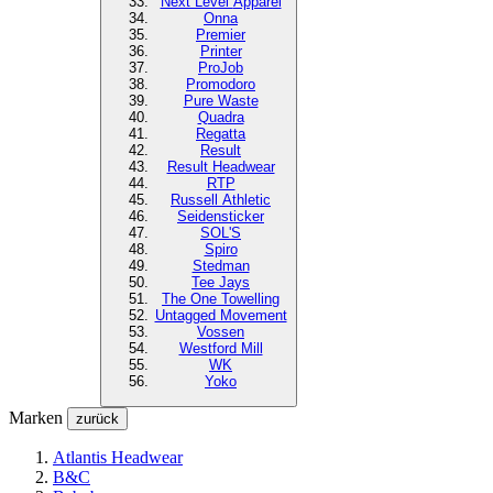
Next Level
Apparel
Onna
Premier
Printer
ProJob
Promodoro
Pure Waste
Quadra
Regatta
Result
Result Headwear
RTP
Russell Athletic
Seidensticker
SOL'S
Spiro
Stedman
Tee Jays
The One Towelling
Untagged Movement
Vossen
Westford Mill
WK
Yoko
Marken
zurück
Atlantis Headwear
B&C