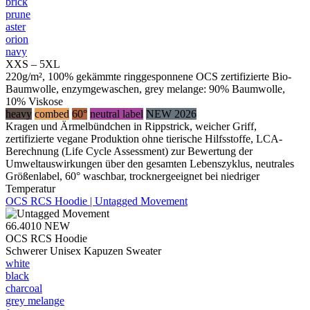
brick
prune
aster
orion
navy
XXS – 5XL
220g/m², 100% gekämmte ringgesponnene OCS zertifizierte Bio-
Baumwolle, enzymgewaschen, grey melange: 90% Baumwolle,
10% Viskose
heavy
combed
60°
neutral label
NEW 2026
Kragen und Ärmelbündchen in Rippstrick, weicher Griff,
zertifizierte vegane Produktion ohne tierische Hilfsstoffe, LCA-
Berechnung (Life Cycle Assessment) zur Bewertung der
Umweltauswirkungen über den gesamten Lebenszyklus, neutrales
Größenlabel, 60° waschbar, trocknergeeignet bei niedriger
Temperatur
OCS RCS Hoodie | Untagged Movement
66.4010
NEW
OCS RCS Hoodie
Schwerer Unisex Kapuzen Sweater
white
black
charcoal
grey melange