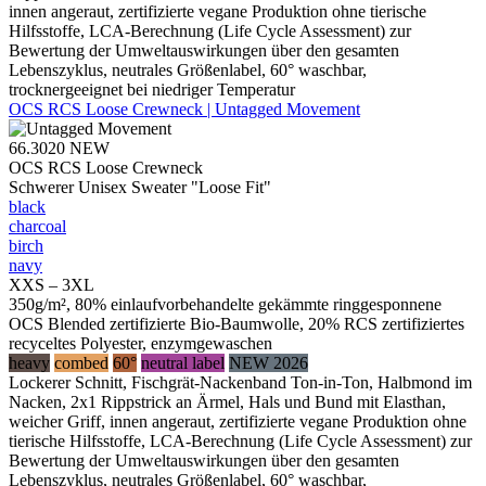
innen angeraut, zertifizierte vegane Produktion ohne tierische
Hilfsstoffe, LCA-Berechnung (Life Cycle Assessment) zur
Bewertung der Umweltauswirkungen über den gesamten
Lebenszyklus, neutrales Größenlabel, 60° waschbar,
trocknergeeignet bei niedriger Temperatur
OCS RCS Loose Crewneck | Untagged Movement
66.3020
NEW
OCS RCS Loose Crewneck
Schwerer Unisex Sweater "Loose Fit"
black
charcoal
birch
navy
XXS – 3XL
350g/m², 80% einlaufvorbehandelte gekämmte ringgesponnene
OCS Blended zertifizierte Bio-Baumwolle, 20% RCS zertifiziertes
recyceltes Polyester, enzymgewaschen
heavy
combed
60°
neutral label
NEW 2026
Lockerer Schnitt, Fischgrät-Nackenband Ton-in-Ton, Halbmond im
Nacken, 2x1 Rippstrick an Ärmel, Hals und Bund mit Elasthan,
weicher Griff, innen angeraut, zertifizierte vegane Produktion ohne
tierische Hilfsstoffe, LCA-Berechnung (Life Cycle Assessment) zur
Bewertung der Umweltauswirkungen über den gesamten
Lebenszyklus, neutrales Größenlabel, 60° waschbar,