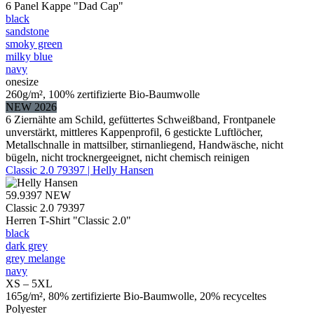
6 Panel Kappe "Dad Cap"
black
sandstone
smoky green
milky blue
navy
onesize
260g/m², 100% zertifizierte Bio-Baumwolle
NEW 2026
6 Ziernähte am Schild, gefüttertes Schweißband, Frontpanele
unverstärkt, mittleres Kappenprofil, 6 gestickte Luftlöcher,
Metallschnalle in mattsilber, stirnanliegend, Handwäsche, nicht
bügeln, nicht trocknergeeignet, nicht chemisch reinigen
Classic 2.0 79397 | Helly Hansen
59.9397
NEW
Classic 2.0 79397
Herren T-Shirt "Classic 2.0"
black
dark grey
grey melange
navy
XS – 5XL
165g/m², 80% zertifizierte Bio-Baumwolle, 20% recyceltes
Polyester