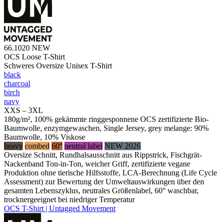
66.1020
NEW
OCS Loose T-Shirt
Schweres Oversize Unisex T-Shirt
black
charcoal
birch
navy
XXS – 3XL
180g/m², 100% gekämmte ringgesponnene OCS zertifizierte Bio-
Baumwolle, enzymgewaschen, Single Jersey, grey melange: 90%
Baumwolle, 10% Viskose
heavy
combed
60°
neutral label
NEW 2026
Oversize Schnitt, Rundhalsausschnitt aus Rippstrick, Fischgrät-
Nackenband Ton-in-Ton, weicher Griff, zertifizierte vegane
Produktion ohne tierische Hilfsstoffe, LCA-Berechnung (Life Cycle
Assessment) zur Bewertung der Umweltauswirkungen über den
gesamten Lebenszyklus, neutrales Größenlabel, 60° waschbar,
trocknergeeignet bei niedriger Temperatur
OCS T-Shirt | Untagged Movement