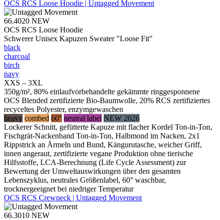
OCS RCS Loose Hoodie | Untagged Movement
66.4020
NEW
OCS RCS Loose Hoodie
Schwerer Unisex Kapuzen Sweater "Loose Fit"
black
charcoal
birch
navy
XXS – 3XL
350g/m², 80% einlaufvorbehandelte gekämmte ringgesponnene
OCS Blended zertifizierte Bio-Baumwolle, 20% RCS zertifiziertes
recyceltes Polyester, enzymgewaschen
heavy
combed
60°
neutral label
NEW 2026
Lockerer Schnitt, gefütterte Kapuze mit flacher Kordel Ton-in-Ton,
Fischgrät-Nackenband Ton-in-Ton, Halbmond im Nacken, 2x1
Rippstrick an Ärmeln und Bund, Kängurutasche, weicher Griff,
innen angeraut, zertifizierte vegane Produktion ohne tierische
Hilfsstoffe, LCA-Berechnung (Life Cycle Assessment) zur
Bewertung der Umweltauswirkungen über den gesamten
Lebenszyklus, neutrales Größenlabel, 60° waschbar,
trocknergeeignet bei niedriger Temperatur
OCS RCS Crewneck | Untagged Movement
66.3010
NEW