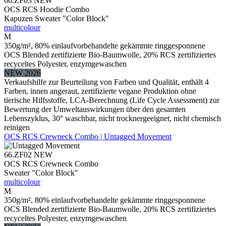
66.ZF03
NEW
OCS RCS Hoodie Combo
Kapuzen Sweater "Color Block"
multicolour
M
350g/m², 80% einlaufvorbehandelte gekämmte ringgesponnene
OCS Blended zertifizierte Bio-Baumwolle, 20% RCS zertifiziertes
recyceltes Polyester, enzymgewaschen
NEW 2026
Verkaufshilfe zur Beurteilung von Farben und Qualität, enthält 4
Farben, innen angeraut, zertifizierte vegane Produktion ohne
tierische Hilfsstoffe, LCA-Berechnung (Life Cycle Assessment) zur
Bewertung der Umweltauswirkungen über den gesamten
Lebenszyklus, 30° waschbar, nicht trocknergeeignet, nicht chemisch
reinigen
OCS RCS Crewneck Combo | Untagged Movement
66.ZF02
NEW
OCS RCS Crewneck Combo
Sweater "Color Block"
multicolour
M
350g/m², 80% einlaufvorbehandelte gekämmte ringgesponnene
OCS Blended zertifizierte Bio-Baumwolle, 20% RCS zertifiziertes
recyceltes Polyester, enzymgewaschen