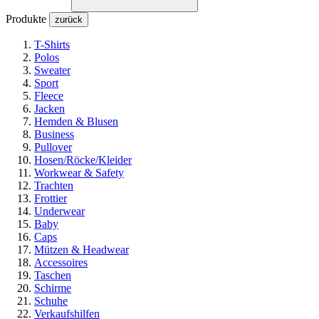
Produkte
zurück
T-Shirts
Polos
Sweater
Sport
Fleece
Jacken
Hemden & Blusen
Business
Pullover
Hosen/Röcke/Kleider
Workwear & Safety
Trachten
Frottier
Underwear
Baby
Caps
Mützen & Headwear
Accessoires
Taschen
Schirme
Schuhe
Verkaufshilfen