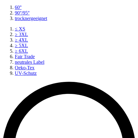
60°
90°/95°
trocknergeeignet
≤ XS
≥ 3XL
≥ 4XL
≥ 5XL
≥ 6XL
Fair Trade
neutrales Label
Oeko-Tex
UV-Schutz