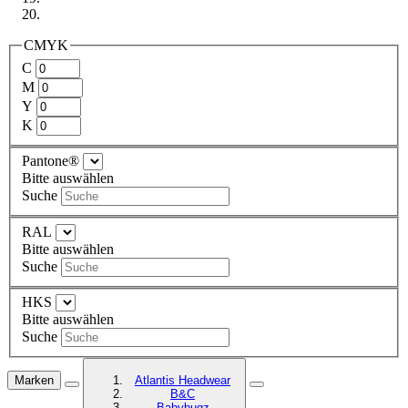
CMYK
C
M
Y
K
Pantone®
Bitte auswählen
Suche
RAL
Bitte auswählen
Suche
HKS
Bitte auswählen
Suche
Marken
Atlantis Headwear
B&C
Babybugz