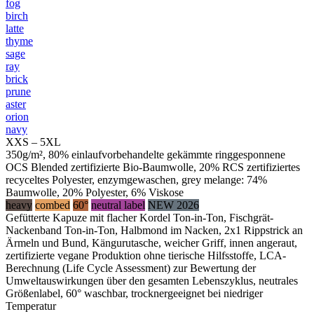
fog
birch
latte
thyme
sage
ray
brick
prune
aster
orion
navy
XXS – 5XL
350g/m², 80% einlaufvorbehandelte gekämmte ringgesponnene
OCS Blended zertifizierte Bio-Baumwolle, 20% RCS zertifiziertes
recyceltes Polyester, enzymgewaschen, grey melange: 74%
Baumwolle, 20% Polyester, 6% Viskose
heavy
combed
60°
neutral label
NEW 2026
Gefütterte Kapuze mit flacher Kordel Ton-in-Ton, Fischgrät-
Nackenband Ton-in-Ton, Halbmond im Nacken, 2x1 Rippstrick an
Ärmeln und Bund, Kängurutasche, weicher Griff, innen angeraut,
zertifizierte vegane Produktion ohne tierische Hilfsstoffe, LCA-
Berechnung (Life Cycle Assessment) zur Bewertung der
Umweltauswirkungen über den gesamten Lebenszyklus, neutrales
Größenlabel, 60° waschbar, trocknergeeignet bei niedriger
Temperatur