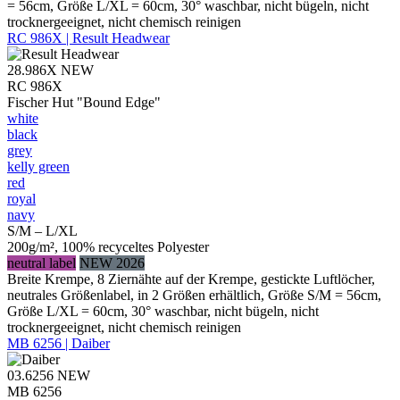
= 56cm, Größe L/XL = 60cm, 30° waschbar, nicht bügeln, nicht
trocknergeeignet, nicht chemisch reinigen
RC 986X | Result Headwear
28.986X
NEW
RC 986X
Fischer Hut "Bound Edge"
white
black
grey
kelly green
red
royal
navy
S/M – L/XL
200g/m², 100% recyceltes Polyester
neutral label
NEW 2026
Breite Krempe, 8 Ziernähte auf der Krempe, gestickte Luftlöcher,
neutrales Größenlabel, in 2 Größen erhältlich, Größe S/M = 56cm,
Größe L/XL = 60cm, 30° waschbar, nicht bügeln, nicht
trocknergeeignet, nicht chemisch reinigen
MB 6256 | Daiber
03.6256
NEW
MB 6256