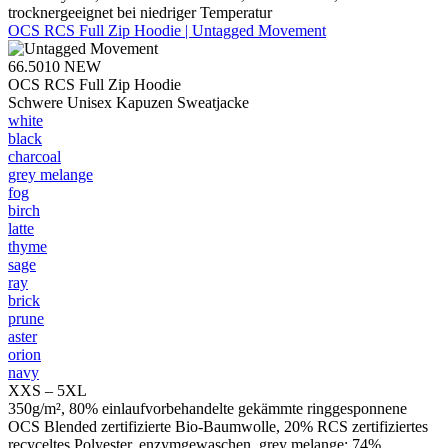
trocknergeeignet bei niedriger Temperatur
OCS RCS Full Zip Hoodie | Untagged Movement
66.5010
NEW
OCS RCS Full Zip Hoodie
Schwere Unisex Kapuzen Sweatjacke
white
black
charcoal
grey melange
fog
birch
latte
thyme
sage
ray
brick
prune
aster
orion
navy
XXS – 5XL
350g/m², 80% einlaufvorbehandelte gekämmte ringgesponnene
OCS Blended zertifizierte Bio-Baumwolle, 20% RCS zertifiziertes
recyceltes Polyester, enzymgewaschen, grey melange: 74%