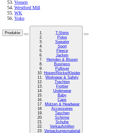
Vossen
Westford Mill
WK
Yoko
Produkte
T-Shirts
Polos
Sweater
Sport
Fleece
Jacken
Hemden & Blusen
Business
Pullover
Hosen/Röcke/Kleider
Workwear & Safety
Trachten
Frottier
Underwear
Baby
Caps
Mützen & Headwear
Accessoires
Taschen
Schirme
Schuhe
Verkaufshilfen
Verpackungsmaterial