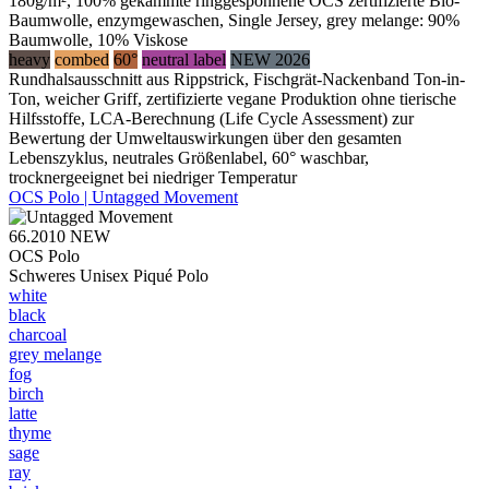
180g/m², 100% gekämmte ringgesponnene OCS zertifizierte Bio-
Baumwolle, enzymgewaschen, Single Jersey, grey melange: 90%
Baumwolle, 10% Viskose
heavy
combed
60°
neutral label
NEW 2026
Rundhalsausschnitt aus Rippstrick, Fischgrät-Nackenband Ton-in-
Ton, weicher Griff, zertifizierte vegane Produktion ohne tierische
Hilfsstoffe, LCA-Berechnung (Life Cycle Assessment) zur
Bewertung der Umweltauswirkungen über den gesamten
Lebenszyklus, neutrales Größenlabel, 60° waschbar,
trocknergeeignet bei niedriger Temperatur
OCS Polo | Untagged Movement
66.2010
NEW
OCS Polo
Schweres Unisex Piqué Polo
white
black
charcoal
grey melange
fog
birch
latte
thyme
sage
ray