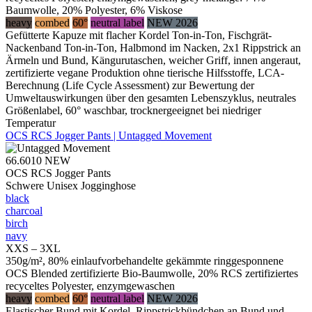
Baumwolle, 20% Polyester, 6% Viskose
heavy
combed
60°
neutral label
NEW 2026
Gefütterte Kapuze mit flacher Kordel Ton-in-Ton, Fischgrät-
Nackenband Ton-in-Ton, Halbmond im Nacken, 2x1 Rippstrick an
Ärmeln und Bund, Kängurutaschen, weicher Griff, innen angeraut,
zertifizierte vegane Produktion ohne tierische Hilfsstoffe, LCA-
Berechnung (Life Cycle Assessment) zur Bewertung der
Umweltauswirkungen über den gesamten Lebenszyklus, neutrales
Größenlabel, 60° waschbar, trocknergeeignet bei niedriger
Temperatur
OCS RCS Jogger Pants | Untagged Movement
66.6010
NEW
OCS RCS Jogger Pants
Schwere Unisex Jogginghose
black
charcoal
birch
navy
XXS – 3XL
350g/m², 80% einlaufvorbehandelte gekämmte ringgesponnene
OCS Blended zertifizierte Bio-Baumwolle, 20% RCS zertifiziertes
recyceltes Polyester, enzymgewaschen
heavy
combed
60°
neutral label
NEW 2026
Elastischer Bund mit Kordel, Rippstrickbündchen an Bund und