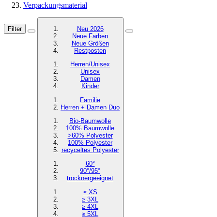
Verpackungsmaterial
Filter
Neu 2026
Neue Farben
Neue Größen
Restposten
Herren/Unisex
Unisex
Damen
Kinder
Familie
Herren + Damen Duo
Bio-Baumwolle
100% Baumwolle
>60% Polyester
100% Polyester
recyceltes
Polyester
60°
90°/95°
trocknergeeignet
≤ XS
≥ 3XL
≥ 4XL
≥ 5XL