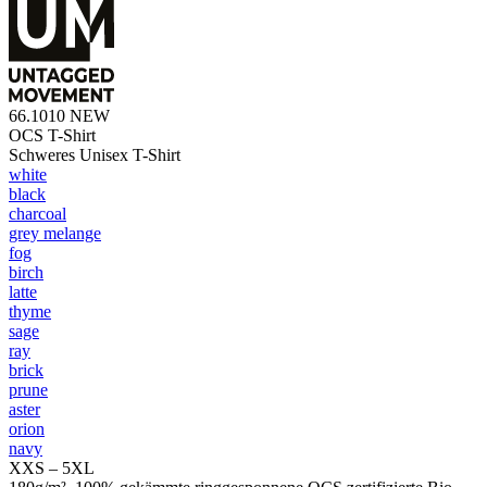
66.1010
NEW
OCS T-Shirt
Schweres Unisex T-Shirt
white
black
charcoal
grey melange
fog
birch
latte
thyme
sage
ray
brick
prune
aster
orion
navy
XXS – 5XL