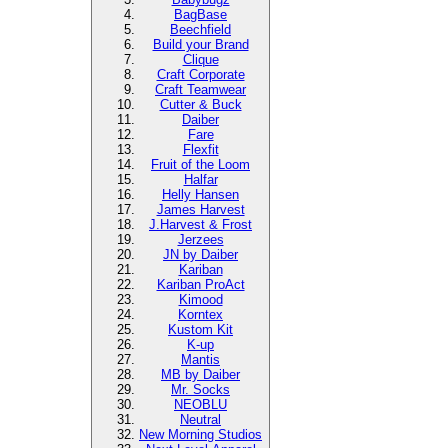
BagBase
Beechfield
Build your Brand
Clique
Craft Corporate
Craft Teamwear
Cutter & Buck
Daiber
Fare
Flexfit
Fruit of the Loom
Halfar
Helly Hansen
James Harvest
J.Harvest & Frost
Jerzees
JN by Daiber
Kariban
Kariban ProAct
Kimood
Korntex
Kustom Kit
K-up
Mantis
MB by Daiber
Mr. Socks
NEOBLU
Neutral
New Morning Studios