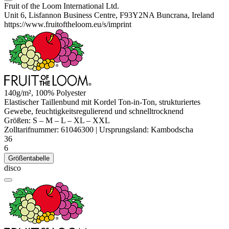
Fruit of the Loom International Ltd.
Unit 6, Lisfannon Business Centre, F93Y2NA Buncrana, Ireland
https://www.fruitoftheloom.eu/s/imprint
140g/m², 100%
Polyester
Elastischer Taillenbund mit Kordel Ton-in-Ton, strukturiertes
Gewebe, feuchtigkeitsregulierend und schnelltrocknend
Größen:
S
–
M
–
L
–
XL
–
XXL
Zolltarifnummer:
61046300
|
Ursprungsland:
Kambodscha
36
6
Größentabelle
disco