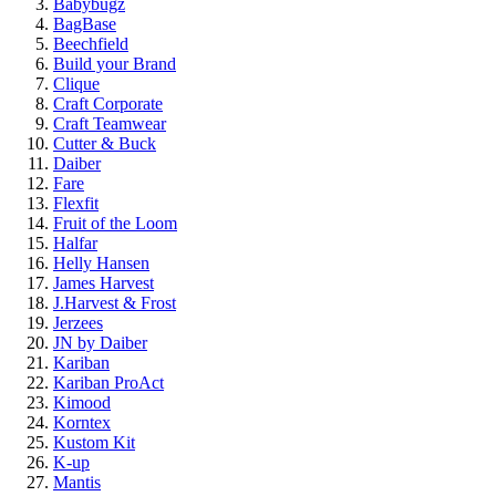
Babybugz
BagBase
Beechfield
Build your Brand
Clique
Craft Corporate
Craft Teamwear
Cutter & Buck
Daiber
Fare
Flexfit
Fruit of the Loom
Halfar
Helly Hansen
James Harvest
J.Harvest & Frost
Jerzees
JN by Daiber
Kariban
Kariban ProAct
Kimood
Korntex
Kustom Kit
K-up
Mantis