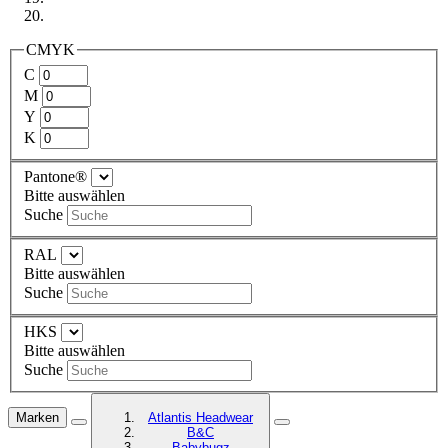
CMYK
C
M
Y
K
Pantone®
Bitte auswählen
Suche
RAL
Bitte auswählen
Suche
HKS
Bitte auswählen
Suche
Marken
Atlantis Headwear
B&C
Babybugz