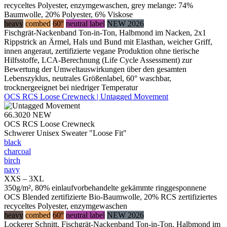
recyceltes Polyester, enzymgewaschen, grey melange: 74%
Baumwolle, 20% Polyester, 6% Viskose
heavy
combed
60°
neutral label
NEW 2026
Fischgrät-Nackenband Ton-in-Ton, Halbmond im Nacken, 2x1
Rippstrick an Ärmel, Hals und Bund mit Elasthan, weicher Griff,
innen angeraut, zertifizierte vegane Produktion ohne tierische
Hilfsstoffe, LCA-Berechnung (Life Cycle Assessment) zur
Bewertung der Umweltauswirkungen über den gesamten
Lebenszyklus, neutrales Größenlabel, 60° waschbar,
trocknergeeignet bei niedriger Temperatur
OCS RCS Loose Crewneck | Untagged Movement
66.3020
NEW
OCS RCS Loose Crewneck
Schwerer Unisex Sweater "Loose Fit"
black
charcoal
birch
navy
XXS – 3XL
350g/m², 80% einlaufvorbehandelte gekämmte ringgesponnene
OCS Blended zertifizierte Bio-Baumwolle, 20% RCS zertifiziertes
recyceltes Polyester, enzymgewaschen
heavy
combed
60°
neutral label
NEW 2026
Lockerer Schnitt, Fischgrät-Nackenband Ton-in-Ton, Halbmond im