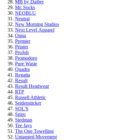
MB by Daiber
Mr. Socks
NEOBLU
Neutral
New Morning Studios
Next Level
Apparel
Onna
Premier
Printer
ProJob
Promodoro
Pure Waste
Quadra
Regatta
Result
Result Headwear
RTP
Russell Athletic
Seidensticker
SOL'S
Spiro
Stedman
Tee Jays
The One Towelling
Untagged Movement