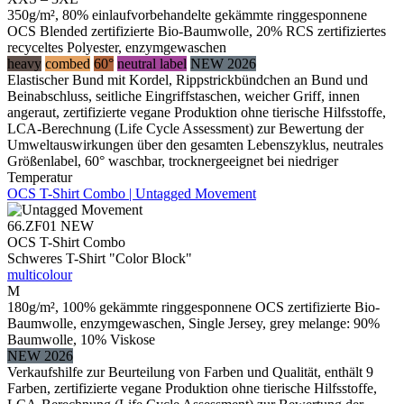
350g/m², 80% einlaufvorbehandelte gekämmte ringgesponnene
OCS Blended zertifizierte Bio-Baumwolle, 20% RCS zertifiziertes
recyceltes Polyester, enzymgewaschen
heavy
combed
60°
neutral label
NEW 2026
Elastischer Bund mit Kordel, Rippstrickbündchen an Bund und
Beinabschluss, seitliche Eingriffstaschen, weicher Griff, innen
angeraut, zertifizierte vegane Produktion ohne tierische Hilfsstoffe,
LCA-Berechnung (Life Cycle Assessment) zur Bewertung der
Umweltauswirkungen über den gesamten Lebenszyklus, neutrales
Größenlabel, 60° waschbar, trocknergeeignet bei niedriger
Temperatur
OCS T-Shirt Combo | Untagged Movement
66.ZF01
NEW
OCS T-Shirt Combo
Schweres T-Shirt "Color Block"
multicolour
M
180g/m², 100% gekämmte ringgesponnene OCS zertifizierte Bio-
Baumwolle, enzymgewaschen, Single Jersey, grey melange: 90%
Baumwolle, 10% Viskose
NEW 2026
Verkaufshilfe zur Beurteilung von Farben und Qualität, enthält 9
Farben, zertifizierte vegane Produktion ohne tierische Hilfsstoffe,