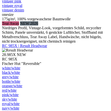
vintage pink
vintage royal
vintage denim
onesize
175g/m², 100% vorgewaschene Baumwolle
Tear Away
NEW 2026
Niedriges Profil, Vintage-Look, vorgeformtes Schild, recycelter
Schirm, Panele unverstärkt, 6 gestickte Luftlöcher, Stoffband mit
Metallverschluss, Tear Away Label, Handwäsche, nicht bügeln,
nicht trocknergeeignet, nicht chemisch reinigen
RC 985X | Result Headwear
28.985X
NEW
RC 985X
Fischer Hut "Reversible"
white/​white
black/​white
grey/​white
bottle/​white
orange/​white
red/​white
pink/​white
sky/​white
royal/​white
navy/​white