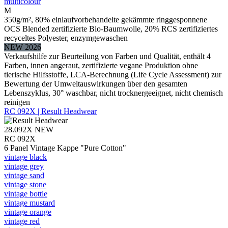
multicolour
M
350g/m², 80% einlaufvorbehandelte gekämmte ringgesponnene
OCS Blended zertifizierte Bio-Baumwolle, 20% RCS zertifiziertes
recyceltes Polyester, enzymgewaschen
NEW 2026
Verkaufshilfe zur Beurteilung von Farben und Qualität, enthält 4
Farben, innen angeraut, zertifizierte vegane Produktion ohne
tierische Hilfsstoffe, LCA-Berechnung (Life Cycle Assessment) zur
Bewertung der Umweltauswirkungen über den gesamten
Lebenszyklus, 30° waschbar, nicht trocknergeeignet, nicht chemisch
reinigen
RC 092X | Result Headwear
28.092X
NEW
RC 092X
6 Panel Vintage Kappe "Pure Cotton"
vintage black
vintage grey
vintage sand
vintage stone
vintage bottle
vintage mustard
vintage orange
vintage red