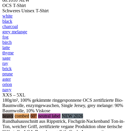
66.1010
NEW
OCS T-Shirt
Schweres Unisex T-Shirt
white
black
charcoal
grey melange
fog
birch
latte
thyme
sage
ray
brick
prune
aster
orion
navy
XXS – 5XL
180g/m², 100% gekämmte ringgesponnene OCS zertifizierte Bio-
Baumwolle, enzymgewaschen, Single Jersey, grey melange: 90%
Baumwolle, 10% Viskose
heavy
combed
60°
neutral label
NEW 2026
Rundhalsausschnitt aus Rippstrick, Fischgrät-Nackenband Ton-in-
Ton, weicher Griff, zertifizierte vegane Produktion ohne tierische