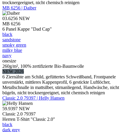
trocknergeeignet, nicht chemisch reinigen
MB 6256 | Daiber
03.6256
NEW
MB 6256
6 Panel Kappe "Dad Cap"
black
sandstone
smoky green
milky blue
navy
onesize
260g/m², 100% zertifizierte Bio-Baumwolle
NEW 2026
6 Ziernähte am Schild, gefüttertes Schweißband, Frontpanele
unverstärkt, mittleres Kappenprofil, 6 gestickte Luftlöcher,
Metallschnalle in mattsilber, stirnanliegend, Handwäsche, nicht
bügeln, nicht trocknergeeignet, nicht chemisch reinigen
Classic 2.0 79397 | Helly Hansen
59.9397
NEW
Classic 2.0 79397
Herren T-Shirt "Classic 2.0"
black
dark grey