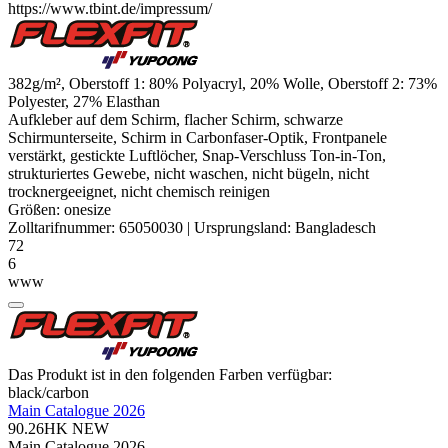
https://www.tbint.de/impressum/
382g/m², Oberstoff 1: 80%
Polyacryl
, 20% Wolle, Oberstoff 2: 73%
Polyester
, 27%
Elasthan
Aufkleber auf dem Schirm, flacher Schirm, schwarze
Schirmunterseite, Schirm in Carbonfaser-Optik, Frontpanele
verstärkt, gestickte Luftlöcher, Snap-Verschluss Ton-in-Ton,
strukturiertes Gewebe, nicht waschen, nicht bügeln, nicht
trocknergeeignet, nicht chemisch reinigen
Größen:
onesize
Zolltarifnummer:
65050030
|
Ursprungsland:
Bangladesch
72
6
www
Das Produkt ist in den folgenden Farben verfügbar:
black/​carbon
Main Catalogue 2026
90.26HK
NEW
Main Catalogue 2026