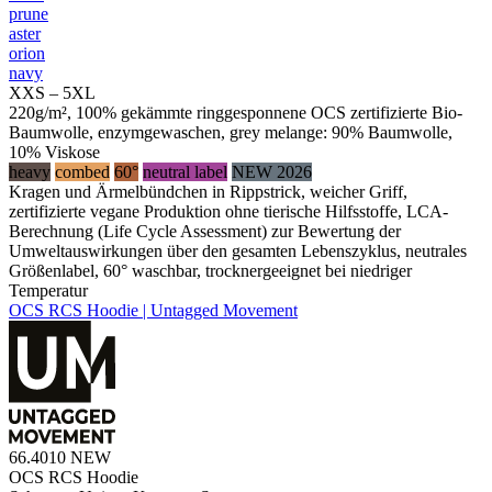
prune
aster
orion
navy
XXS – 5XL
220g/m², 100% gekämmte ringgesponnene OCS zertifizierte Bio-
Baumwolle, enzymgewaschen, grey melange: 90% Baumwolle,
10% Viskose
heavy
combed
60°
neutral label
NEW 2026
Kragen und Ärmelbündchen in Rippstrick, weicher Griff,
zertifizierte vegane Produktion ohne tierische Hilfsstoffe, LCA-
Berechnung (Life Cycle Assessment) zur Bewertung der
Umweltauswirkungen über den gesamten Lebenszyklus, neutrales
Größenlabel, 60° waschbar, trocknergeeignet bei niedriger
Temperatur
OCS RCS Hoodie | Untagged Movement
66.4010
NEW
OCS RCS Hoodie