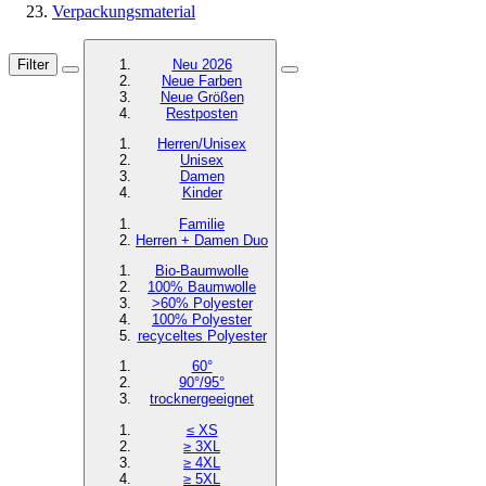
Verpackungsmaterial
Filter
Neu 2026
Neue Farben
Neue Größen
Restposten
Herren/Unisex
Unisex
Damen
Kinder
Familie
Herren + Damen Duo
Bio-Baumwolle
100% Baumwolle
>60% Polyester
100% Polyester
recyceltes
Polyester
60°
90°/95°
trocknergeeignet
≤ XS
≥ 3XL
≥ 4XL
≥ 5XL