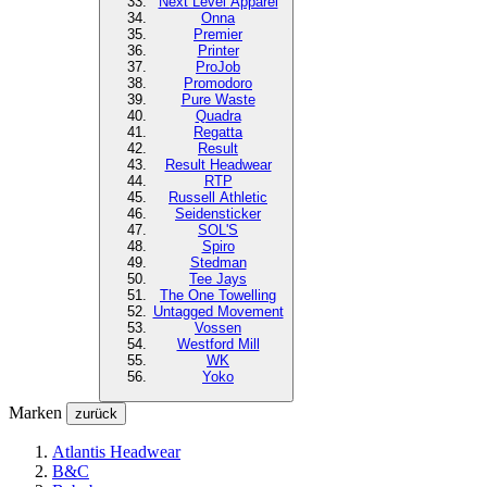
Next Level
Apparel
Onna
Premier
Printer
ProJob
Promodoro
Pure Waste
Quadra
Regatta
Result
Result Headwear
RTP
Russell Athletic
Seidensticker
SOL'S
Spiro
Stedman
Tee Jays
The One Towelling
Untagged Movement
Vossen
Westford Mill
WK
Yoko
Marken
zurück
Atlantis Headwear
B&C