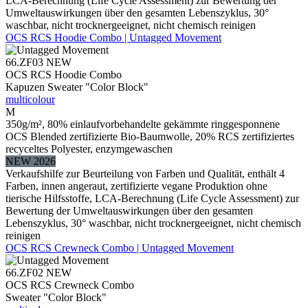
LCA-Berechnung (Life Cycle Assessment) zur Bewertung der
Umweltauswirkungen über den gesamten Lebenszyklus, 30°
waschbar, nicht trocknergeeignet, nicht chemisch reinigen
OCS RCS Hoodie Combo | Untagged Movement
66.ZF03
NEW
OCS RCS Hoodie Combo
Kapuzen Sweater "Color Block"
multicolour
M
350g/m², 80% einlaufvorbehandelte gekämmte ringgesponnene
OCS Blended zertifizierte Bio-Baumwolle, 20% RCS zertifiziertes
recyceltes Polyester, enzymgewaschen
NEW 2026
Verkaufshilfe zur Beurteilung von Farben und Qualität, enthält 4
Farben, innen angeraut, zertifizierte vegane Produktion ohne
tierische Hilfsstoffe, LCA-Berechnung (Life Cycle Assessment) zur
Bewertung der Umweltauswirkungen über den gesamten
Lebenszyklus, 30° waschbar, nicht trocknergeeignet, nicht chemisch
reinigen
OCS RCS Crewneck Combo | Untagged Movement
66.ZF02
NEW
OCS RCS Crewneck Combo
Sweater "Color Block"