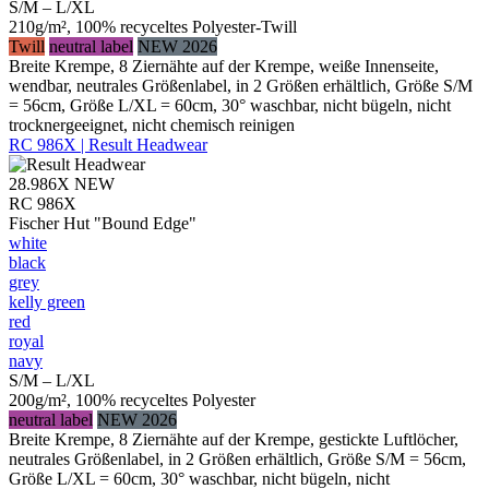
S/M – L/XL
210g/m², 100% recyceltes Polyester-Twill
Twill
neutral label
NEW 2026
Breite Krempe, 8 Ziernähte auf der Krempe, weiße Innenseite,
wendbar, neutrales Größenlabel, in 2 Größen erhältlich, Größe S/M
= 56cm, Größe L/XL = 60cm, 30° waschbar, nicht bügeln, nicht
trocknergeeignet, nicht chemisch reinigen
RC 986X | Result Headwear
28.986X
NEW
RC 986X
Fischer Hut "Bound Edge"
white
black
grey
kelly green
red
royal
navy
S/M – L/XL
200g/m², 100% recyceltes Polyester
neutral label
NEW 2026
Breite Krempe, 8 Ziernähte auf der Krempe, gestickte Luftlöcher,
neutrales Größenlabel, in 2 Größen erhältlich, Größe S/M = 56cm,
Größe L/XL = 60cm, 30° waschbar, nicht bügeln, nicht