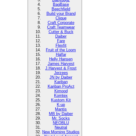
BagBase
Beechfield
Build your Brand
Clique
Craft Corporate
Craft Teamwear
Cutter & Buck
Daiber
Fare
Flexfit
Fruit of the Loom
Halfar
Helly Hansen
James Harvest
J.Harvest & Frost
Jerzees
JN by Daiber
Kariban
Kariban ProAct
Kimood
Korntex
Kustom Kit
K-up
Mantis
MB by Daiber
Mr. Socks
NEOBLU
Neutral
New Morning Studios