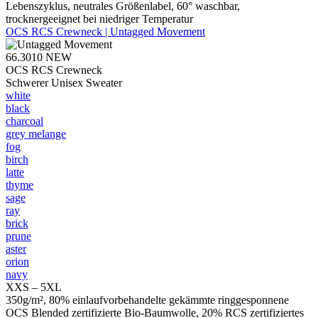
Lebenszyklus, neutrales Größenlabel, 60° waschbar,
trocknergeeignet bei niedriger Temperatur
OCS RCS Crewneck | Untagged Movement
66.3010
NEW
OCS RCS Crewneck
Schwerer Unisex Sweater
white
black
charcoal
grey melange
fog
birch
latte
thyme
sage
ray
brick
prune
aster
orion
navy
XXS – 5XL
350g/m², 80% einlaufvorbehandelte gekämmte ringgesponnene
OCS Blended zertifizierte Bio-Baumwolle, 20% RCS zertifiziertes