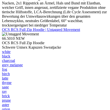
Nacken, 2x1 Rippstrick an Ärmel, Hals und Bund mit Elasthan,
weicher Griff, innen angeraut, zertifizierte vegane Produktion ohne
tierische Hilfsstoffe, LCA-Berechnung (Life Cycle Assessment) zur
Bewertung der Umweltauswirkungen über den gesamten
Lebenszyklus, neutrales Größenlabel, 60° waschbar,
trocknergeeignet bei niedriger Temperatur
OCS RCS Full Zip Hoodie | Untagged Movement
66.5010
NEW
OCS RCS Full Zip Hoodie
Schwere Unisex Kapuzen Sweatjacke
white
black
charcoal
grey melange
fog
birch
latte
thyme
sage
ray
brick
prune
aster
orion