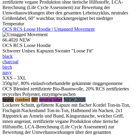
zertifizierte vegane Produktion ohne tierische Hilfsstoffe, LCA-
Berechnung (Life Cycle Assessment) zur Bewertung der
Umweltauswirkungen über den gesamten Lebenszyklus, neutrales
Größenlabel, 60° waschbar, trocknergeeignet bei niedriger
Temperatur
OCS RCS Loose Hoodie | Untagged Movement
66.4020
NEW
OCS RCS Loose Hoodie
Schwerer Unisex Kapuzen Sweater "Loose Fit"
black
charcoal
birch
navy
XXS – 3XL
350g/m², 80% einlaufvorbehandelte gekämmte ringgesponnene
OCS Blended zertifizierte Bio-Baumwolle, 20% RCS zertifiziertes
recyceltes Polyester, enzymgewaschen
heavy
combed
60°
neutral label
NEW 2026
Lockerer Schnitt, gefütterte Kapuze mit flacher Kordel Ton-in-Ton,
Fischgrät-Nackenband Ton-in-Ton, Halbmond im Nacken, 2x1
Rippstrick an Ärmeln und Bund, Kängurutasche, weicher Griff,
innen angeraut, zertifizierte vegane Produktion ohne tierische
Hilfsstoffe, LCA-Berechnung (Life Cycle Assessment) zur
Bewertung der Umweltauswirkungen über den gesamten