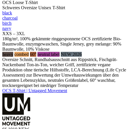
OCS Loose T-Shirt
Schweres Oversize Unisex T-Shirt
black
charcoal
birch
navy
XXS – 3XL
180g/m², 100% gekämmte ringgesponnene OCS zertifizierte Bio-
Baumwolle, enzymgewaschen, Single Jersey, grey melange: 90%
Baumwolle, 10% Viskose
heavy
combed
60°
neutral label
NEW 2026
Oversize Schnitt, Rundhalsausschnitt aus Rippstrick, Fischgrät-
Nackenband Ton-in-Ton, weicher Griff, zertifizierte vegane
Produktion ohne tierische Hilfsstoffe, LCA-Berechnung (Life Cycle
Assessment) zur Bewertung der Umweltauswirkungen über den
gesamten Lebenszyklus, neutrales Größenlabel, 60° waschbar,
trocknergeeignet bei niedriger Temperatur
OCS T-Shirt | Untagged Movement