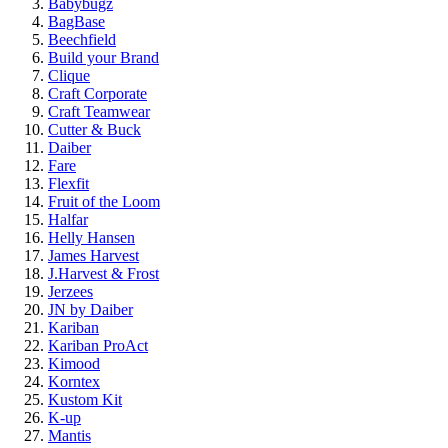
Babybugz
BagBase
Beechfield
Build your Brand
Clique
Craft Corporate
Craft Teamwear
Cutter & Buck
Daiber
Fare
Flexfit
Fruit of the Loom
Halfar
Helly Hansen
James Harvest
J.Harvest & Frost
Jerzees
JN by Daiber
Kariban
Kariban ProAct
Kimood
Korntex
Kustom Kit
K-up
Mantis