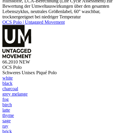
Hilfsstoffe, LCA-Berechnung (Life Cycle Assessment) zur
Bewertung der Umweltauswirkungen über den gesamten
Lebenszyklus, neutrales Größenlabel, 60° waschbar,
trocknergeeignet bei niedriger Temperatur
OCS Polo | Untagged Movement
66.2010
NEW
OCS Polo
Schweres Unisex Piqué Polo
white
black
charcoal
grey melange
fog
birch
latte
thyme
sage
ray
brick