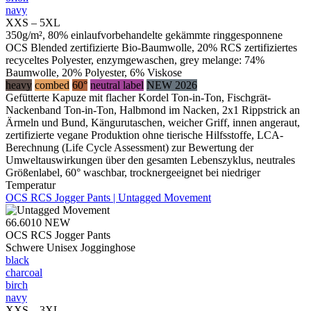
navy
XXS – 5XL
350g/m², 80% einlaufvorbehandelte gekämmte ringgesponnene
OCS Blended zertifizierte Bio-Baumwolle, 20% RCS zertifiziertes
recyceltes Polyester, enzymgewaschen, grey melange: 74%
Baumwolle, 20% Polyester, 6% Viskose
heavy
combed
60°
neutral label
NEW 2026
Gefütterte Kapuze mit flacher Kordel Ton-in-Ton, Fischgrät-
Nackenband Ton-in-Ton, Halbmond im Nacken, 2x1 Rippstrick an
Ärmeln und Bund, Kängurutaschen, weicher Griff, innen angeraut,
zertifizierte vegane Produktion ohne tierische Hilfsstoffe, LCA-
Berechnung (Life Cycle Assessment) zur Bewertung der
Umweltauswirkungen über den gesamten Lebenszyklus, neutrales
Größenlabel, 60° waschbar, trocknergeeignet bei niedriger
Temperatur
OCS RCS Jogger Pants | Untagged Movement
66.6010
NEW
OCS RCS Jogger Pants
Schwere Unisex Jogginghose
black
charcoal
birch
navy
XXS – 3XL