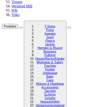
Vossen
Westford Mill
WK
Yoko
Produkte
T-Shirts
Polos
Sweater
Sport
Fleece
Jacken
Hemden & Blusen
Business
Pullover
Hosen/Röcke/Kleider
Workwear & Safety
Trachten
Frottier
Underwear
Baby
Caps
Mützen & Headwear
Accessoires
Taschen
Schirme
Schuhe
Verkaufshilfen
Verpackungsmaterial