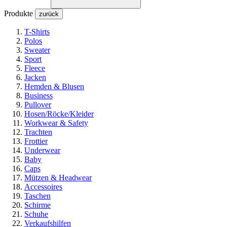
Produkte
zurück
T-Shirts
Polos
Sweater
Sport
Fleece
Jacken
Hemden & Blusen
Business
Pullover
Hosen/Röcke/Kleider
Workwear & Safety
Trachten
Frottier
Underwear
Baby
Caps
Mützen & Headwear
Accessoires
Taschen
Schirme
Schuhe
Verkaufshilfen