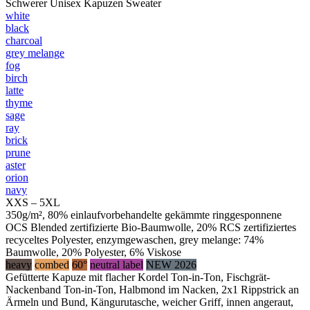
Schwerer Unisex Kapuzen Sweater
white
black
charcoal
grey melange
fog
birch
latte
thyme
sage
ray
brick
prune
aster
orion
navy
XXS – 5XL
350g/m², 80% einlaufvorbehandelte gekämmte ringgesponnene
OCS Blended zertifizierte Bio-Baumwolle, 20% RCS zertifiziertes
recyceltes Polyester, enzymgewaschen, grey melange: 74%
Baumwolle, 20% Polyester, 6% Viskose
heavy
combed
60°
neutral label
NEW 2026
Gefütterte Kapuze mit flacher Kordel Ton-in-Ton, Fischgrät-
Nackenband Ton-in-Ton, Halbmond im Nacken, 2x1 Rippstrick an
Ärmeln und Bund, Kängurutasche, weicher Griff, innen angeraut,