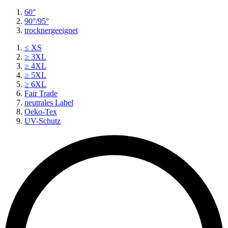
60°
90°/95°
trocknergeeignet
≤ XS
≥ 3XL
≥ 4XL
≥ 5XL
≥ 6XL
Fair Trade
neutrales Label
Oeko-Tex
UV-Schutz