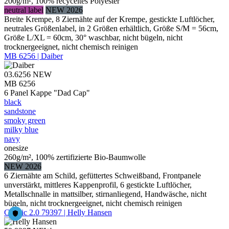
200g/m², 100% recyceltes Polyester
neutral label
NEW 2026
Breite Krempe, 8 Ziernähte auf der Krempe, gestickte Luftlöcher,
neutrales Größenlabel, in 2 Größen erhältlich, Größe S/M = 56cm,
Größe L/XL = 60cm, 30° waschbar, nicht bügeln, nicht
trocknergeeignet, nicht chemisch reinigen
MB 6256 | Daiber
03.6256
NEW
MB 6256
6 Panel Kappe "Dad Cap"
black
sandstone
smoky green
milky blue
navy
onesize
260g/m², 100% zertifizierte Bio-Baumwolle
NEW 2026
6 Ziernähte am Schild, gefüttertes Schweißband, Frontpanele
unverstärkt, mittleres Kappenprofil, 6 gestickte Luftlöcher,
Metallschnalle in mattsilber, stirnanliegend, Handwäsche, nicht
bügeln, nicht trocknergeeignet, nicht chemisch reinigen
Classic 2.0 79397 | Helly Hansen