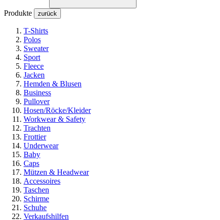
Produkte
zurück
T-Shirts
Polos
Sweater
Sport
Fleece
Jacken
Hemden & Blusen
Business
Pullover
Hosen/Röcke/Kleider
Workwear & Safety
Trachten
Frottier
Underwear
Baby
Caps
Mützen & Headwear
Accessoires
Taschen
Schirme
Schuhe
Verkaufshilfen