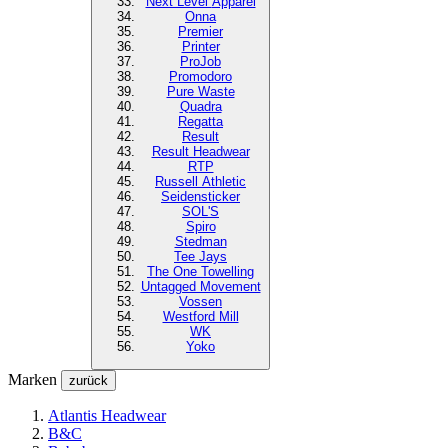
Next Level
Apparel
Onna
Premier
Printer
ProJob
Promodoro
Pure Waste
Quadra
Regatta
Result
Result Headwear
RTP
Russell Athletic
Seidensticker
SOL'S
Spiro
Stedman
Tee Jays
The One Towelling
Untagged Movement
Vossen
Westford Mill
WK
Yoko
Marken
zurück
Atlantis Headwear
B&C