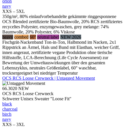
orion
navy
XXS – 5XL
350g/m², 80% einlaufvorbehandelte gekämmte ringgesponnene
OCS Blended zertifizierte Bio-Baumwolle, 20% RCS zertifiziertes
recyceltes Polyester, enzymgewaschen, grey melange: 74%
Baumwolle, 20% Polyester, 6% Viskose
heavy
combed
60°
neutral label
NEW 2026
Fischgrät-Nackenband Ton-in-Ton, Halbmond im Nacken, 2x1
Rippstrick an Ärmel, Hals und Bund mit Elasthan, weicher Griff,
innen angeraut, zertifizierte vegane Produktion ohne tierische
Hilfsstoffe, LCA-Berechnung (Life Cycle Assessment) zur
Bewertung der Umweltauswirkungen über den gesamten
Lebenszyklus, neutrales Größenlabel, 60° waschbar,
trocknergeeignet bei niedriger Temperatur
OCS RCS Loose Crewneck | Untagged Movement
66.3020
NEW
OCS RCS Loose Crewneck
Schwerer Unisex Sweater "Loose Fit"
black
charcoal
birch
navy
XXS – 3XL