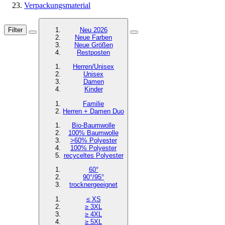
Verpackungsmaterial
Filter
Neu 2026
Neue Farben
Neue Größen
Restposten
Herren/Unisex
Unisex
Damen
Kinder
Familie
Herren + Damen Duo
Bio-Baumwolle
100% Baumwolle
>60% Polyester
100% Polyester
recyceltes
Polyester
60°
90°/95°
trocknergeeignet
≤ XS
≥ 3XL
≥ 4XL
≥ 5XL