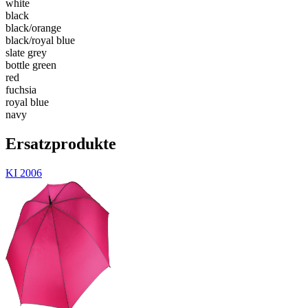
white
black
black/​orange
black/​royal blue
slate grey
bottle green
red
fuchsia
royal blue
navy
Ersatzprodukte
KI 2006