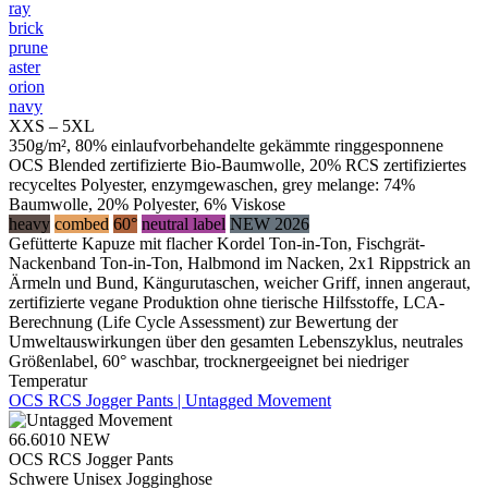
ray
brick
prune
aster
orion
navy
XXS – 5XL
350g/m², 80% einlaufvorbehandelte gekämmte ringgesponnene
OCS Blended zertifizierte Bio-Baumwolle, 20% RCS zertifiziertes
recyceltes Polyester, enzymgewaschen, grey melange: 74%
Baumwolle, 20% Polyester, 6% Viskose
heavy
combed
60°
neutral label
NEW 2026
Gefütterte Kapuze mit flacher Kordel Ton-in-Ton, Fischgrät-
Nackenband Ton-in-Ton, Halbmond im Nacken, 2x1 Rippstrick an
Ärmeln und Bund, Kängurutaschen, weicher Griff, innen angeraut,
zertifizierte vegane Produktion ohne tierische Hilfsstoffe, LCA-
Berechnung (Life Cycle Assessment) zur Bewertung der
Umweltauswirkungen über den gesamten Lebenszyklus, neutrales
Größenlabel, 60° waschbar, trocknergeeignet bei niedriger
Temperatur
OCS RCS Jogger Pants | Untagged Movement
66.6010
NEW
OCS RCS Jogger Pants
Schwere Unisex Jogginghose