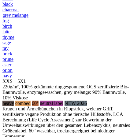
black
charcoal
grey melange
fog
birch
latte
thyme
sage
ray
brick
prune
aster
orion
navy
XXS – 5XL
220g/m², 100% gekämmte ringgesponnene OCS zertifizierte Bio-
Baumwolle, enzymgewaschen, grey melange: 90% Baumwolle,
10% Viskose
heavy
combed
60°
neutral label
NEW 2026
Kragen und Ärmelbündchen in Rippstrick, weicher Griff,
zertifizierte vegane Produktion ohne tierische Hilfsstoffe, LCA-
Berechnung (Life Cycle Assessment) zur Bewertung der
Umweltauswirkungen über den gesamten Lebenszyklus, neutrales
Größenlabel, 60° waschbar, trocknergeeignet bei niedriger
Temperatur