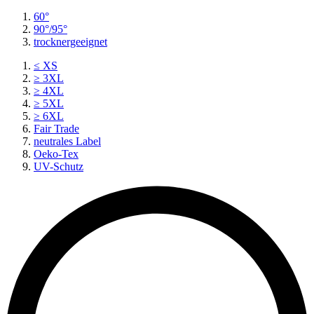
60°
90°/95°
trocknergeeignet
≤ XS
≥ 3XL
≥ 4XL
≥ 5XL
≥ 6XL
Fair Trade
neutrales Label
Oeko-Tex
UV-Schutz