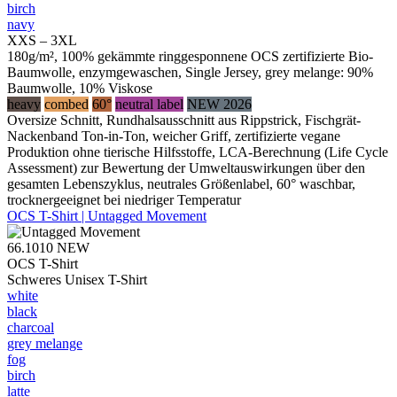
birch
navy
XXS – 3XL
180g/m², 100% gekämmte ringgesponnene OCS zertifizierte Bio-
Baumwolle, enzymgewaschen, Single Jersey, grey melange: 90%
Baumwolle, 10% Viskose
heavy
combed
60°
neutral label
NEW 2026
Oversize Schnitt, Rundhalsausschnitt aus Rippstrick, Fischgrät-
Nackenband Ton-in-Ton, weicher Griff, zertifizierte vegane
Produktion ohne tierische Hilfsstoffe, LCA-Berechnung (Life Cycle
Assessment) zur Bewertung der Umweltauswirkungen über den
gesamten Lebenszyklus, neutrales Größenlabel, 60° waschbar,
trocknergeeignet bei niedriger Temperatur
OCS T-Shirt | Untagged Movement
66.1010
NEW
OCS T-Shirt
Schweres Unisex T-Shirt
white
black
charcoal
grey melange
fog
birch
latte