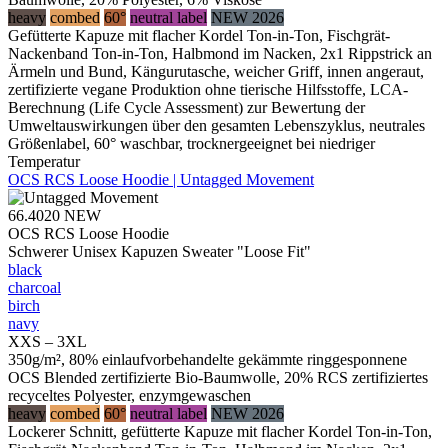
heavy
combed
60°
neutral label
NEW 2026
Gefütterte Kapuze mit flacher Kordel Ton-in-Ton, Fischgrät-
Nackenband Ton-in-Ton, Halbmond im Nacken, 2x1 Rippstrick an
Ärmeln und Bund, Kängurutasche, weicher Griff, innen angeraut,
zertifizierte vegane Produktion ohne tierische Hilfsstoffe, LCA-
Berechnung (Life Cycle Assessment) zur Bewertung der
Umweltauswirkungen über den gesamten Lebenszyklus, neutrales
Größenlabel, 60° waschbar, trocknergeeignet bei niedriger
Temperatur
OCS RCS Loose Hoodie | Untagged Movement
66.4020
NEW
OCS RCS Loose Hoodie
Schwerer Unisex Kapuzen Sweater "Loose Fit"
black
charcoal
birch
navy
XXS – 3XL
350g/m², 80% einlaufvorbehandelte gekämmte ringgesponnene
OCS Blended zertifizierte Bio-Baumwolle, 20% RCS zertifiziertes
recyceltes Polyester, enzymgewaschen
heavy
combed
60°
neutral label
NEW 2026
Lockerer Schnitt, gefütterte Kapuze mit flacher Kordel Ton-in-Ton,