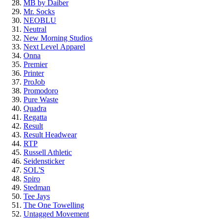
MB by Daiber
Mr. Socks
NEOBLU
Neutral
New Morning Studios
Next Level
Apparel
Onna
Premier
Printer
ProJob
Promodoro
Pure Waste
Quadra
Regatta
Result
Result Headwear
RTP
Russell Athletic
Seidensticker
SOL'S
Spiro
Stedman
Tee Jays
The One Towelling
Untagged Movement