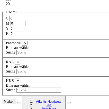
CMYK
C
M
Y
K
Pantone®
Bitte auswählen
Suche
RAL
Bitte auswählen
Suche
HKS
Bitte auswählen
Suche
Marken
Atlantis Headwear
B&C
Babybugz