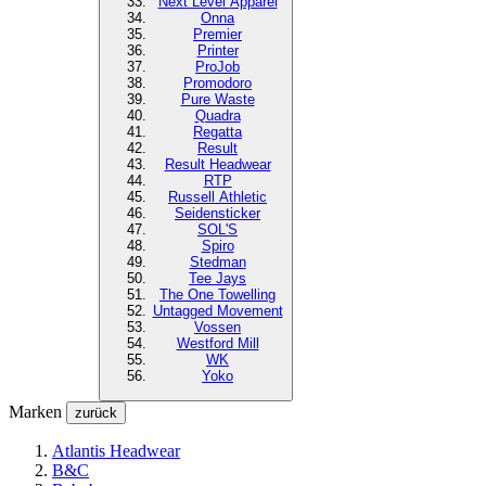
Next Level
Apparel
Onna
Premier
Printer
ProJob
Promodoro
Pure Waste
Quadra
Regatta
Result
Result Headwear
RTP
Russell Athletic
Seidensticker
SOL'S
Spiro
Stedman
Tee Jays
The One Towelling
Untagged Movement
Vossen
Westford Mill
WK
Yoko
Marken
zurück
Atlantis Headwear
B&C