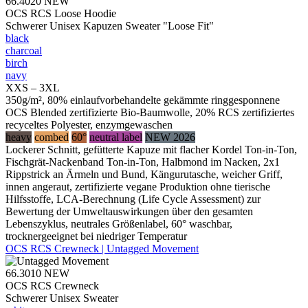
66.4020
NEW
OCS RCS Loose Hoodie
Schwerer Unisex Kapuzen Sweater "Loose Fit"
black
charcoal
birch
navy
XXS – 3XL
350g/m², 80% einlaufvorbehandelte gekämmte ringgesponnene
OCS Blended zertifizierte Bio-Baumwolle, 20% RCS zertifiziertes
recyceltes Polyester, enzymgewaschen
heavy
combed
60°
neutral label
NEW 2026
Lockerer Schnitt, gefütterte Kapuze mit flacher Kordel Ton-in-Ton,
Fischgrät-Nackenband Ton-in-Ton, Halbmond im Nacken, 2x1
Rippstrick an Ärmeln und Bund, Kängurutasche, weicher Griff,
innen angeraut, zertifizierte vegane Produktion ohne tierische
Hilfsstoffe, LCA-Berechnung (Life Cycle Assessment) zur
Bewertung der Umweltauswirkungen über den gesamten
Lebenszyklus, neutrales Größenlabel, 60° waschbar,
trocknergeeignet bei niedriger Temperatur
OCS RCS Crewneck | Untagged Movement
66.3010
NEW
OCS RCS Crewneck
Schwerer Unisex Sweater