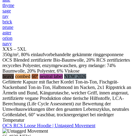
thyme
sage
ray
brick
prune
aster
orion
navy
XXS – 5XL
350g/m², 80% einlaufvorbehandelte gekämmte ringgesponnene
OCS Blended zertifizierte Bio-Baumwolle, 20% RCS zertifiziertes
recyceltes Polyester, enzymgewaschen, grey melange: 74%
Baumwolle, 20% Polyester, 6% Viskose
heavy
combed
60°
neutral label
NEW 2026
Gefütterte Kapuze mit flacher Kordel Ton-in-Ton, Fischgrät-
Nackenband Ton-in-Ton, Halbmond im Nacken, 2x1 Rippstrick an
Ärmeln und Bund, Kängurutasche, weicher Griff, innen angeraut,
zertifizierte vegane Produktion ohne tierische Hilfsstoffe, LCA-
Berechnung (Life Cycle Assessment) zur Bewertung der
Umweltauswirkungen über den gesamten Lebenszyklus, neutrales
Größenlabel, 60° waschbar, trocknergeeignet bei niedriger
Temperatur
OCS RCS Loose Hoodie | Untagged Movement