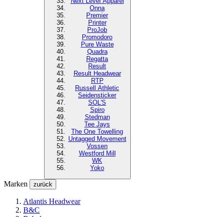
Next Level
Apparel
Onna
Premier
Printer
ProJob
Promodoro
Pure Waste
Quadra
Regatta
Result
Result Headwear
RTP
Russell Athletic
Seidensticker
SOL'S
Spiro
Stedman
Tee Jays
The One Towelling
Untagged Movement
Vossen
Westford Mill
WK
Yoko
Marken
zurück
Atlantis Headwear
B&C