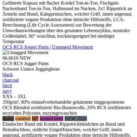
Gefütterte Kapuze mit flacher Kordel Ton-in-Ton, Fischgrät-
Nackenband Ton-in-Ton, Halbmond im Nacken, 2x1 Rippstrick an
Ärmeln und Bund, Kängurutaschen, weicher Griff, innen angeraut,
zertifizierte vegane Produktion ohne tierische Hilfsstoffe, LCA-
Berechnung (Life Cycle Assessment) zur Bewertung der
Umweltauswirkungen über den gesamten Lebenszyklus, neutrales
Größenlabel, 60° waschbar, trocknergeeignet bei niedriger
Temperatur
OCS RCS Jogger Pants | Untagged Movement
66.6010
NEW
OCS RCS Jogger Pants
Schwere Unisex Jogginghose
black
charcoal
birch
navy
XXS – 3XL
350g/m², 80% einlaufvorbehandelte gekämmte ringgesponnene
OCS Blended zertifizierte Bio-Baumwolle, 20% RCS zertifiziertes
recyceltes Polyester, enzymgewaschen
heavy
combed
60°
neutral label
NEW 2026
Elastischer Bund mit Kordel, Rippstrickbündchen an Bund und
Beinabschluss, seitliche Eingriffstaschen, weicher Griff, innen
angeraut, zertifizierte vegane Produktion ohne tierische Hilfsstoffe,