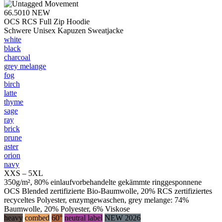
66.5010
NEW
OCS RCS Full Zip Hoodie
Schwere Unisex Kapuzen Sweatjacke
white
black
charcoal
grey melange
fog
birch
latte
thyme
sage
ray
brick
prune
aster
orion
navy
XXS – 5XL
350g/m², 80% einlaufvorbehandelte gekämmte ringgesponnene
OCS Blended zertifizierte Bio-Baumwolle, 20% RCS zertifiziertes
recyceltes Polyester, enzymgewaschen, grey melange: 74%
Baumwolle, 20% Polyester, 6% Viskose
heavy
combed
60°
neutral label
NEW 2026