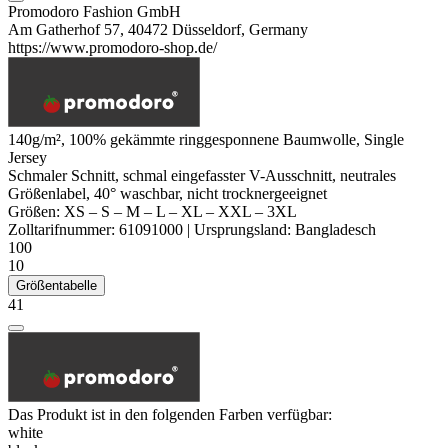
Promodoro Fashion GmbH
Am Gatherhof 57, 40472 Düsseldorf, Germany
https://www.promodoro-shop.de/
140g/m², 100%
gekämmte
ringgesponnene
Baumwolle,
Single
Jersey
Schmaler Schnitt, schmal eingefasster V-Ausschnitt,
neutrales
Größenlabel
, 40° waschbar, nicht trocknergeeignet
Größen:
XS
–
S
–
M
–
L
–
XL
–
XXL
–
3XL
Zolltarifnummer:
61091000
|
Ursprungsland:
Bangladesch
100
10
Größentabelle
41
Das Produkt ist in den folgenden Farben verfügbar:
white