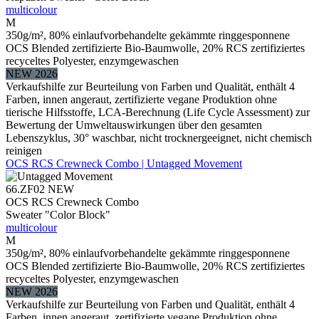
multicolour
M
350g/m², 80% einlaufvorbehandelte gekämmte ringgesponnene
OCS Blended zertifizierte Bio-Baumwolle, 20% RCS zertifiziertes
recyceltes Polyester, enzymgewaschen
NEW 2026
Verkaufshilfe zur Beurteilung von Farben und Qualität, enthält 4
Farben, innen angeraut, zertifizierte vegane Produktion ohne
tierische Hilfsstoffe, LCA-Berechnung (Life Cycle Assessment) zur
Bewertung der Umweltauswirkungen über den gesamten
Lebenszyklus, 30° waschbar, nicht trocknergeeignet, nicht chemisch
reinigen
OCS RCS Crewneck Combo | Untagged Movement
66.ZF02
NEW
OCS RCS Crewneck Combo
Sweater "Color Block"
multicolour
M
350g/m², 80% einlaufvorbehandelte gekämmte ringgesponnene
OCS Blended zertifizierte Bio-Baumwolle, 20% RCS zertifiziertes
recyceltes Polyester, enzymgewaschen
NEW 2026
Verkaufshilfe zur Beurteilung von Farben und Qualität, enthält 4
Farben, innen angeraut, zertifizierte vegane Produktion ohne