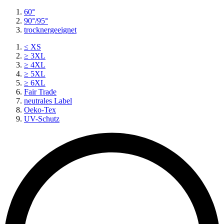
60°
90°/95°
trocknergeeignet
≤ XS
≥ 3XL
≥ 4XL
≥ 5XL
≥ 6XL
Fair Trade
neutrales Label
Oeko-Tex
UV-Schutz