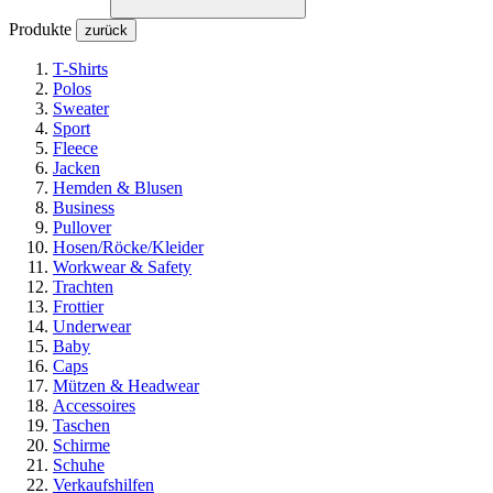
Produkte
zurück
T-Shirts
Polos
Sweater
Sport
Fleece
Jacken
Hemden & Blusen
Business
Pullover
Hosen/Röcke/Kleider
Workwear & Safety
Trachten
Frottier
Underwear
Baby
Caps
Mützen & Headwear
Accessoires
Taschen
Schirme
Schuhe
Verkaufshilfen