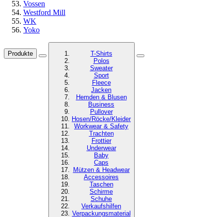
Vossen
Westford Mill
WK
Yoko
Produkte
T-Shirts
Polos
Sweater
Sport
Fleece
Jacken
Hemden & Blusen
Business
Pullover
Hosen/Röcke/Kleider
Workwear & Safety
Trachten
Frottier
Underwear
Baby
Caps
Mützen & Headwear
Accessoires
Taschen
Schirme
Schuhe
Verkaufshilfen
Verpackungsmaterial