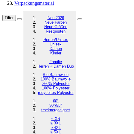
Verpackungsmaterial
Filter
Neu 2026
Neue Farben
Neue Größen
Restposten
Herren/Unisex
Unisex
Damen
Kinder
Familie
Herren + Damen Duo
Bio-Baumwolle
100% Baumwolle
>60% Polyester
100% Polyester
recyceltes
Polyester
60°
90°/95°
trocknergeeignet
≤ XS
≥ 3XL
≥ 4XL
≥ 5XL