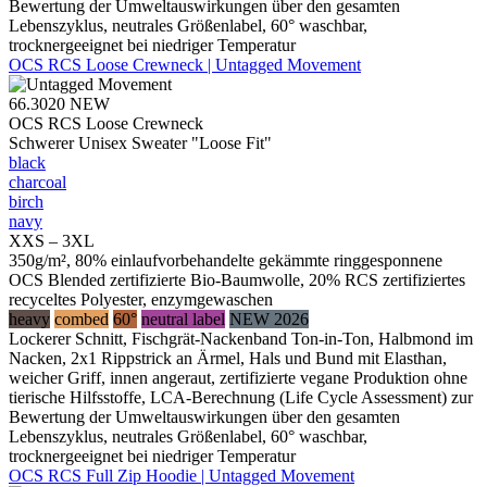
Bewertung der Umweltauswirkungen über den gesamten
Lebenszyklus, neutrales Größenlabel, 60° waschbar,
trocknergeeignet bei niedriger Temperatur
OCS RCS Loose Crewneck | Untagged Movement
66.3020
NEW
OCS RCS Loose Crewneck
Schwerer Unisex Sweater "Loose Fit"
black
charcoal
birch
navy
XXS – 3XL
350g/m², 80% einlaufvorbehandelte gekämmte ringgesponnene
OCS Blended zertifizierte Bio-Baumwolle, 20% RCS zertifiziertes
recyceltes Polyester, enzymgewaschen
heavy
combed
60°
neutral label
NEW 2026
Lockerer Schnitt, Fischgrät-Nackenband Ton-in-Ton, Halbmond im
Nacken, 2x1 Rippstrick an Ärmel, Hals und Bund mit Elasthan,
weicher Griff, innen angeraut, zertifizierte vegane Produktion ohne
tierische Hilfsstoffe, LCA-Berechnung (Life Cycle Assessment) zur
Bewertung der Umweltauswirkungen über den gesamten
Lebenszyklus, neutrales Größenlabel, 60° waschbar,
trocknergeeignet bei niedriger Temperatur
OCS RCS Full Zip Hoodie | Untagged Movement