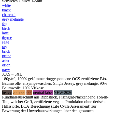
Schweres Unisex T-Shirt
white
black
charcoal
grey melange
fog
birch
latte
thyme
sage
ray
brick
prune
aster
orion
navy
XXS – 5XL
180g/m², 100% gekämmte ringgesponnene OCS zertifizierte Bio-
Baumwolle, enzymgewaschen, Single Jersey, grey melange: 90%
Baumwolle, 10% Viskose
heavy
combed
60°
neutral label
NEW 2026
Rundhalsausschnitt aus Rippstrick, Fischgrät-Nackenband Ton-in-
Ton, weicher Griff, zertifizierte vegane Produktion ohne tierische
Hilfsstoffe, LCA-Berechnung (Life Cycle Assessment) zur
Bewertung der Umweltauswirkungen über den gesamten