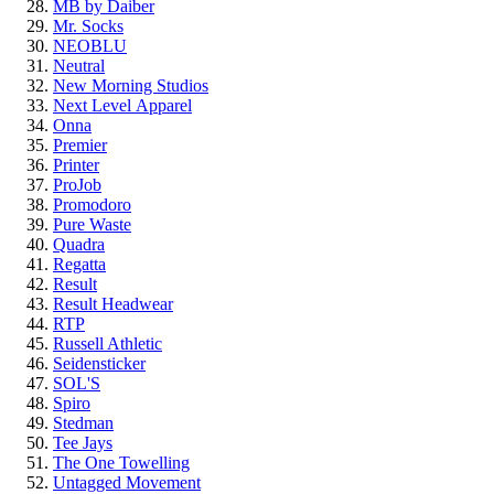
MB by Daiber
Mr. Socks
NEOBLU
Neutral
New Morning Studios
Next Level
Apparel
Onna
Premier
Printer
ProJob
Promodoro
Pure Waste
Quadra
Regatta
Result
Result Headwear
RTP
Russell Athletic
Seidensticker
SOL'S
Spiro
Stedman
Tee Jays
The One Towelling
Untagged Movement