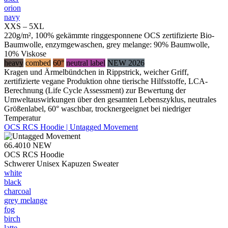
orion
navy
XXS – 5XL
220g/m², 100% gekämmte ringgesponnene OCS zertifizierte Bio-
Baumwolle, enzymgewaschen, grey melange: 90% Baumwolle,
10% Viskose
heavy
combed
60°
neutral label
NEW 2026
Kragen und Ärmelbündchen in Rippstrick, weicher Griff,
zertifizierte vegane Produktion ohne tierische Hilfsstoffe, LCA-
Berechnung (Life Cycle Assessment) zur Bewertung der
Umweltauswirkungen über den gesamten Lebenszyklus, neutrales
Größenlabel, 60° waschbar, trocknergeeignet bei niedriger
Temperatur
OCS RCS Hoodie | Untagged Movement
66.4010
NEW
OCS RCS Hoodie
Schwerer Unisex Kapuzen Sweater
white
black
charcoal
grey melange
fog
birch
latte