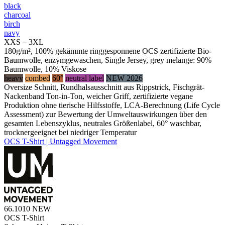
black
charcoal
birch
navy
XXS – 3XL
180g/m², 100% gekämmte ringgesponnene OCS zertifizierte Bio-
Baumwolle, enzymgewaschen, Single Jersey, grey melange: 90%
Baumwolle, 10% Viskose
heavy
combed
60°
neutral label
NEW 2026
Oversize Schnitt, Rundhalsausschnitt aus Rippstrick, Fischgrät-
Nackenband Ton-in-Ton, weicher Griff, zertifizierte vegane
Produktion ohne tierische Hilfsstoffe, LCA-Berechnung (Life Cycle
Assessment) zur Bewertung der Umweltauswirkungen über den
gesamten Lebenszyklus, neutrales Größenlabel, 60° waschbar,
trocknergeeignet bei niedriger Temperatur
OCS T-Shirt | Untagged Movement
66.1010
NEW
OCS T-Shirt