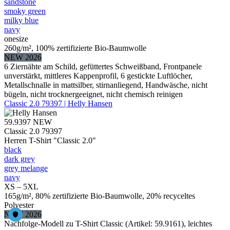
sandstone
smoky green
milky blue
navy
onesize
260g/m², 100% zertifizierte Bio-Baumwolle
NEW 2026
6 Ziernähte am Schild, gefüttertes Schweißband, Frontpanele
unverstärkt, mittleres Kappenprofil, 6 gestickte Luftlöcher,
Metallschnalle in mattsilber, stirnanliegend, Handwäsche, nicht
bügeln, nicht trocknergeeignet, nicht chemisch reinigen
Classic 2.0 79397 | Helly Hansen
59.9397
NEW
Classic 2.0 79397
Herren T-Shirt "Classic 2.0"
black
dark grey
grey melange
navy
XS – 5XL
165g/m², 80% zertifizierte Bio-Baumwolle, 20% recyceltes
Polyester
NEW 2026
Nachfolge-Modell zu T-Shirt Classic (Artikel: 59.9161), leichtes