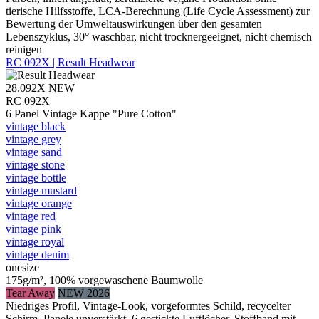
tierische Hilfsstoffe, LCA-Berechnung (Life Cycle Assessment) zur
Bewertung der Umweltauswirkungen über den gesamten
Lebenszyklus, 30° waschbar, nicht trocknergeeignet, nicht chemisch
reinigen
RC 092X | Result Headwear
28.092X
NEW
RC 092X
6 Panel Vintage Kappe "Pure Cotton"
vintage black
vintage grey
vintage sand
vintage stone
vintage bottle
vintage mustard
vintage orange
vintage red
vintage pink
vintage royal
vintage denim
onesize
175g/m², 100% vorgewaschene Baumwolle
Tear Away
NEW 2026
Niedriges Profil, Vintage-Look, vorgeformtes Schild, recycelter
Schirm, Panele unverstärkt, 6 gestickte Luftlöcher, Stoffband mit