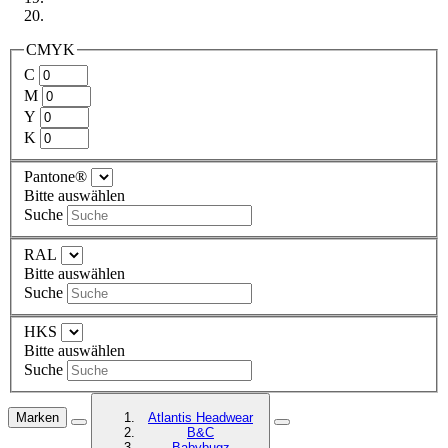
CMYK
C
M
Y
K
Pantone®
Bitte auswählen
Suche
RAL
Bitte auswählen
Suche
HKS
Bitte auswählen
Suche
Marken
Atlantis Headwear
B&C
Babybugz