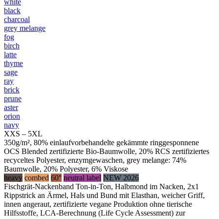
white
black
charcoal
grey melange
fog
birch
latte
thyme
sage
ray
brick
prune
aster
orion
navy
XXS – 5XL
350g/m², 80% einlaufvorbehandelte gekämmte ringgesponnene
OCS Blended zertifizierte Bio-Baumwolle, 20% RCS zertifiziertes
recyceltes Polyester, enzymgewaschen, grey melange: 74%
Baumwolle, 20% Polyester, 6% Viskose
heavy
combed
60°
neutral label
NEW 2026
Fischgrät-Nackenband Ton-in-Ton, Halbmond im Nacken, 2x1
Rippstrick an Ärmel, Hals und Bund mit Elasthan, weicher Griff,
innen angeraut, zertifizierte vegane Produktion ohne tierische
Hilfsstoffe, LCA-Berechnung (Life Cycle Assessment) zur