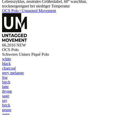
Lebenszyklus, neutrales Größenlabel, 60° waschbar,
trocknergeeignet bei niedriger Temperatur
OCS Polo | Untagged Movement
66.2010
NEW
OCS Polo
Schweres Unisex Piqué Polo
white
black
charcoal
grey melange
fog
birch
latte
thyme
sage
ray
brick
prune
aster