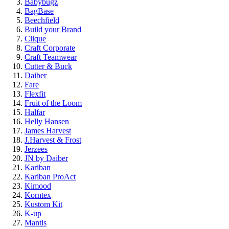
Babybugz
BagBase
Beechfield
Build your Brand
Clique
Craft Corporate
Craft Teamwear
Cutter & Buck
Daiber
Fare
Flexfit
Fruit of the Loom
Halfar
Helly Hansen
James Harvest
J.Harvest & Frost
Jerzees
JN by Daiber
Kariban
Kariban ProAct
Kimood
Korntex
Kustom Kit
K-up
Mantis