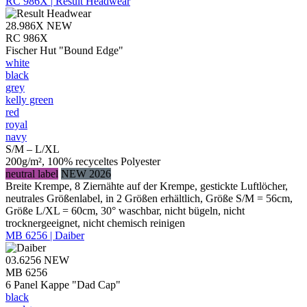
RC 986X | Result Headwear
28.986X
NEW
RC 986X
Fischer Hut "Bound Edge"
white
black
grey
kelly green
red
royal
navy
S/M – L/XL
200g/m², 100% recyceltes Polyester
neutral label
NEW 2026
Breite Krempe, 8 Ziernähte auf der Krempe, gestickte Luftlöcher,
neutrales Größenlabel, in 2 Größen erhältlich, Größe S/M = 56cm,
Größe L/XL = 60cm, 30° waschbar, nicht bügeln, nicht
trocknergeeignet, nicht chemisch reinigen
MB 6256 | Daiber
03.6256
NEW
MB 6256
6 Panel Kappe "Dad Cap"
black