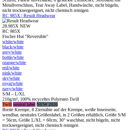
Metallverschluss, Tear Away Label, Handwäsche, nicht bügeln,
nicht trocknergeeignet, nicht chemisch reinigen
RC 985X | Result Headwear
28.985X
NEW
RC 985X
Fischer Hut "Reversible"
white/​white
black/​white
grey/​white
bottle/​white
orange/​white
red/​white
pink/​white
sky/​white
royal/​white
navy/​white
S/M – L/XL
210g/m², 100% recyceltes Polyester-Twill
Twill
neutral label
NEW 2026
Breite Krempe, 8 Ziernähte auf der Krempe, weiße Innenseite,
wendbar, neutrales Größenlabel, in 2 Größen erhältlich, Größe S/M
= 56cm, Größe L/XL = 60cm, 30° waschbar, nicht bügeln, nicht
trocknergeeignet, nicht chemisch reinigen