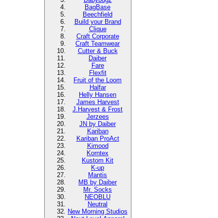
BagBase
Beechfield
Build your Brand
Clique
Craft Corporate
Craft Teamwear
Cutter & Buck
Daiber
Fare
Flexfit
Fruit of the Loom
Halfar
Helly Hansen
James Harvest
J.Harvest & Frost
Jerzees
JN by Daiber
Kariban
Kariban ProAct
Kimood
Korntex
Kustom Kit
K-up
Mantis
MB by Daiber
Mr. Socks
NEOBLU
Neutral
New Morning Studios