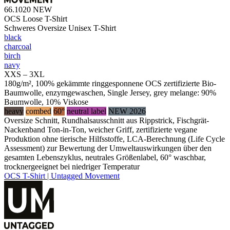
66.1020
NEW
OCS Loose T-Shirt
Schweres Oversize Unisex T-Shirt
black
charcoal
birch
navy
XXS – 3XL
180g/m², 100% gekämmte ringgesponnene OCS zertifizierte Bio-
Baumwolle, enzymgewaschen, Single Jersey, grey melange: 90%
Baumwolle, 10% Viskose
heavy
combed
60°
neutral label
NEW 2026
Oversize Schnitt, Rundhalsausschnitt aus Rippstrick, Fischgrät-
Nackenband Ton-in-Ton, weicher Griff, zertifizierte vegane
Produktion ohne tierische Hilfsstoffe, LCA-Berechnung (Life Cycle
Assessment) zur Bewertung der Umweltauswirkungen über den
gesamten Lebenszyklus, neutrales Größenlabel, 60° waschbar,
trocknergeeignet bei niedriger Temperatur
OCS T-Shirt | Untagged Movement