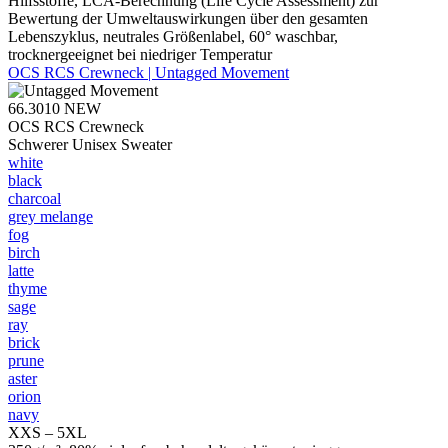
Hilfsstoffe, LCA-Berechnung (Life Cycle Assessment) zur
Bewertung der Umweltauswirkungen über den gesamten
Lebenszyklus, neutrales Größenlabel, 60° waschbar,
trocknergeeignet bei niedriger Temperatur
OCS RCS Crewneck | Untagged Movement
66.3010
NEW
OCS RCS Crewneck
Schwerer Unisex Sweater
white
black
charcoal
grey melange
fog
birch
latte
thyme
sage
ray
brick
prune
aster
orion
navy
XXS – 5XL