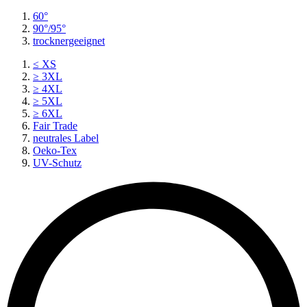
60°
90°/95°
trocknergeeignet
≤ XS
≥ 3XL
≥ 4XL
≥ 5XL
≥ 6XL
Fair Trade
neutrales Label
Oeko-Tex
UV-Schutz