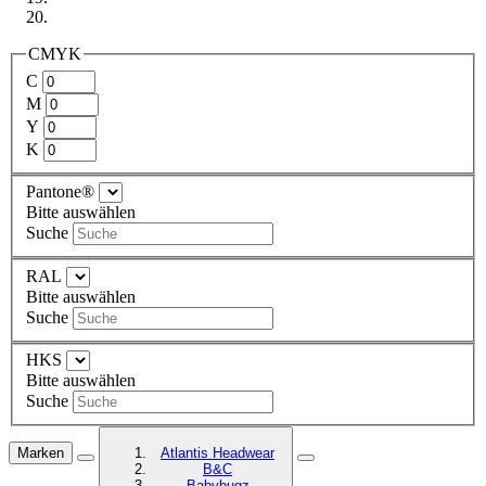
CMYK
C
M
Y
K
Pantone®
Bitte auswählen
Suche
RAL
Bitte auswählen
Suche
HKS
Bitte auswählen
Suche
Marken
Atlantis Headwear
B&C
Babybugz