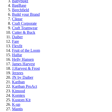
Babybugz
BagBase
Beechfield
Build your Brand
Clique
Craft Corporate
Craft Teamwear
Cutter & Buck
Daiber
Fare
Flexfit
Fruit of the Loom
Halfar
Helly Hansen
James Harvest
J.Harvest & Frost
Jerzees
JN by Daiber
Kariban
Kariban ProAct
Kimood
Korntex
Kustom Kit
K-up
Mantis