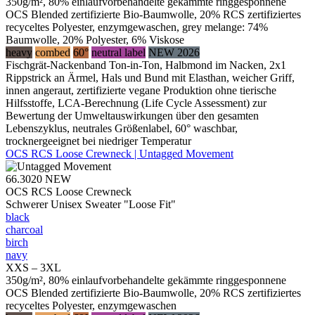
350g/m², 80% einlaufvorbehandelte gekämmte ringgesponnene
OCS Blended zertifizierte Bio-Baumwolle, 20% RCS zertifiziertes
recyceltes Polyester, enzymgewaschen, grey melange: 74%
Baumwolle, 20% Polyester, 6% Viskose
heavy
combed
60°
neutral label
NEW 2026
Fischgrät-Nackenband Ton-in-Ton, Halbmond im Nacken, 2x1
Rippstrick an Ärmel, Hals und Bund mit Elasthan, weicher Griff,
innen angeraut, zertifizierte vegane Produktion ohne tierische
Hilfsstoffe, LCA-Berechnung (Life Cycle Assessment) zur
Bewertung der Umweltauswirkungen über den gesamten
Lebenszyklus, neutrales Größenlabel, 60° waschbar,
trocknergeeignet bei niedriger Temperatur
OCS RCS Loose Crewneck | Untagged Movement
66.3020
NEW
OCS RCS Loose Crewneck
Schwerer Unisex Sweater "Loose Fit"
black
charcoal
birch
navy
XXS – 3XL
350g/m², 80% einlaufvorbehandelte gekämmte ringgesponnene
OCS Blended zertifizierte Bio-Baumwolle, 20% RCS zertifiziertes
recyceltes Polyester, enzymgewaschen