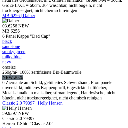
neutrales Größenlabel, in 2 Größen erhältlich, Größe S/M = 56cm,
Größe L/XL = 60cm, 30° waschbar, nicht bügeln, nicht
trocknergeeignet, nicht chemisch reinigen
MB 6256 | Daiber
03.6256
NEW
MB 6256
6 Panel Kappe "Dad Cap"
black
sandstone
smoky green
milky blue
navy
onesize
260g/m², 100% zertifizierte Bio-Baumwolle
NEW 2026
6 Ziernähte am Schild, gefüttertes Schweißband, Frontpanele
unverstärkt, mittleres Kappenprofil, 6 gestickte Luftlöcher,
Metallschnalle in mattsilber, stirnanliegend, Handwäsche, nicht
bügeln, nicht trocknergeeignet, nicht chemisch reinigen
Classic 2.0 79397 | Helly Hansen
59.9397
NEW
Classic 2.0 79397
Herren T-Shirt "Classic 2.0"