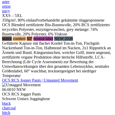
aster
orion
navy
XXS – 5XL
350g/m², 80% einlaufvorbehandelte gekämmte ringgesponnene
OCS Blended zertifizierte Bio-Baumwolle, 20% RCS zertifiziertes
recyceltes Polyester, enzymgewaschen, grey melange: 74%
Baumwolle, 20% Polyester, 6% Viskose
heavy
combed
60°
neutral label
NEW 2026
Gefütterte Kapuze mit flacher Kordel Ton-in-Ton, Fischgrät-
Nackenband Ton-in-Ton, Halbmond im Nacken, 2x1 Rippstrick an
Ärmeln und Bund, Kängurutaschen, weicher Griff, innen angeraut,
zertifizierte vegane Produktion ohne tierische Hilfsstoffe, LCA-
Berechnung (Life Cycle Assessment) zur Bewertung der
Umweltauswirkungen über den gesamten Lebenszyklus, neutrales
Größenlabel, 60° waschbar, trocknergeeignet bei niedriger
Temperatur
OCS RCS Jogger Pants | Untagged Movement
66.6010
NEW
OCS RCS Jogger Pants
Schwere Unisex Jogginghose
black
charcoal
birch