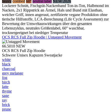
heavy
combed
60°
neutral label
NEW 2026
Lockerer Schnitt, Fischgrät-Nackenband Ton-in-Ton, Halbmond im
Nacken, 2x1 Rippstrick an Ärmel, Hals und Bund mit Elasthan,
weicher Griff, innen angeraut, zertifizierte vegane Produktion ohne
tierische Hilfsstoffe, LCA-Berechnung (Life Cycle Assessment) zur
Bewertung der Umweltauswirkungen über den gesamten
Lebenszyklus, neutrales Größenlabel, 60° waschbar,
trocknergeeignet bei niedriger Temperatur
OCS RCS Full Zip Hoodie | Untagged Movement
66.5010
NEW
OCS RCS Full Zip Hoodie
Schwere Unisex Kapuzen Sweatjacke
white
black
charcoal
grey melange
fog
birch
latte
thyme
sage
ray
brick
prune