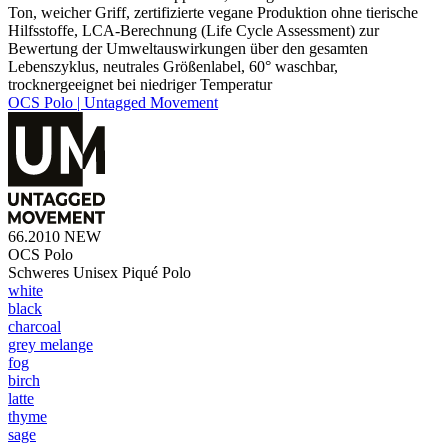
Ton, weicher Griff, zertifizierte vegane Produktion ohne tierische
Hilfsstoffe, LCA-Berechnung (Life Cycle Assessment) zur
Bewertung der Umweltauswirkungen über den gesamten
Lebenszyklus, neutrales Größenlabel, 60° waschbar,
trocknergeeignet bei niedriger Temperatur
OCS Polo | Untagged Movement
66.2010
NEW
OCS Polo
Schweres Unisex Piqué Polo
white
black
charcoal
grey melange
fog
birch
latte
thyme
sage