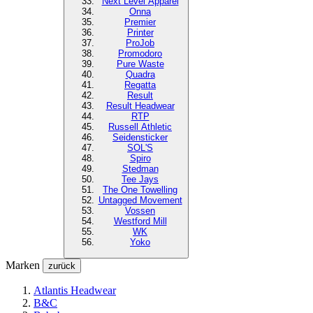
Next Level
Apparel
Onna
Premier
Printer
ProJob
Promodoro
Pure Waste
Quadra
Regatta
Result
Result Headwear
RTP
Russell Athletic
Seidensticker
SOL'S
Spiro
Stedman
Tee Jays
The One Towelling
Untagged Movement
Vossen
Westford Mill
WK
Yoko
Marken
zurück
Atlantis Headwear
B&C