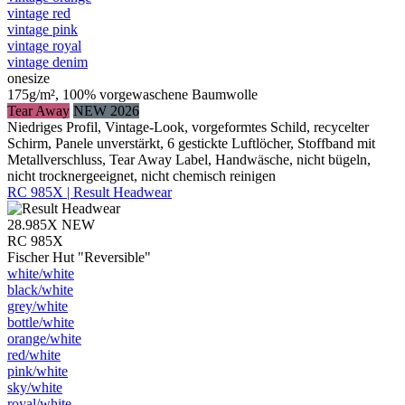
vintage red
vintage pink
vintage royal
vintage denim
onesize
175g/m², 100% vorgewaschene Baumwolle
Tear Away
NEW 2026
Niedriges Profil, Vintage-Look, vorgeformtes Schild, recycelter
Schirm, Panele unverstärkt, 6 gestickte Luftlöcher, Stoffband mit
Metallverschluss, Tear Away Label, Handwäsche, nicht bügeln,
nicht trocknergeeignet, nicht chemisch reinigen
RC 985X | Result Headwear
28.985X
NEW
RC 985X
Fischer Hut "Reversible"
white/​white
black/​white
grey/​white
bottle/​white
orange/​white
red/​white
pink/​white
sky/​white
royal/​white