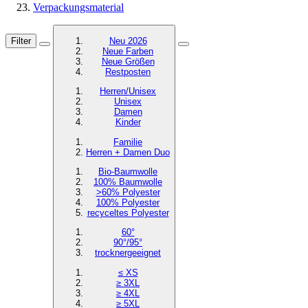
Verpackungsmaterial
Filter
Neu 2026
Neue Farben
Neue Größen
Restposten
Herren/Unisex
Unisex
Damen
Kinder
Familie
Herren + Damen Duo
Bio-Baumwolle
100% Baumwolle
>60% Polyester
100% Polyester
recyceltes
Polyester
60°
90°/95°
trocknergeeignet
≤ XS
≥ 3XL
≥ 4XL
≥ 5XL