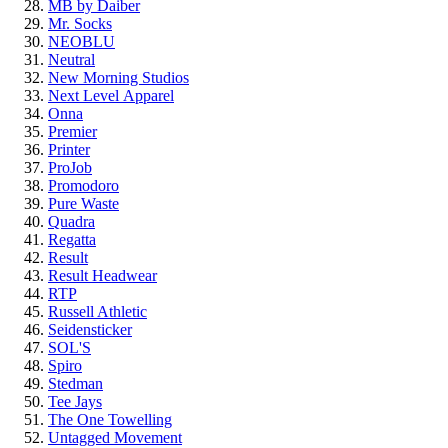
MB by Daiber
Mr. Socks
NEOBLU
Neutral
New Morning Studios
Next Level
Apparel
Onna
Premier
Printer
ProJob
Promodoro
Pure Waste
Quadra
Regatta
Result
Result Headwear
RTP
Russell Athletic
Seidensticker
SOL'S
Spiro
Stedman
Tee Jays
The One Towelling
Untagged Movement