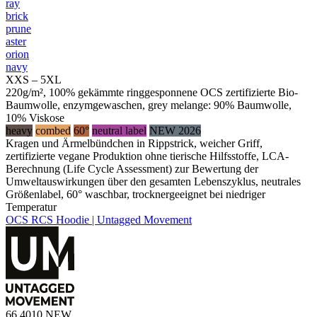
ray
brick
prune
aster
orion
navy
XXS – 5XL
220g/m², 100% gekämmte ringgesponnene OCS zertifizierte Bio-
Baumwolle, enzymgewaschen, grey melange: 90% Baumwolle,
10% Viskose
heavy
combed
60°
neutral label
NEW 2026
Kragen und Ärmelbündchen in Rippstrick, weicher Griff,
zertifizierte vegane Produktion ohne tierische Hilfsstoffe, LCA-
Berechnung (Life Cycle Assessment) zur Bewertung der
Umweltauswirkungen über den gesamten Lebenszyklus, neutrales
Größenlabel, 60° waschbar, trocknergeeignet bei niedriger
Temperatur
OCS RCS Hoodie | Untagged Movement
66.4010
NEW