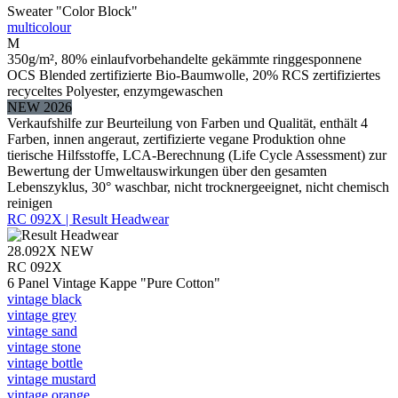
Sweater "Color Block"
multicolour
M
350g/m², 80% einlaufvorbehandelte gekämmte ringgesponnene
OCS Blended zertifizierte Bio-Baumwolle, 20% RCS zertifiziertes
recyceltes Polyester, enzymgewaschen
NEW 2026
Verkaufshilfe zur Beurteilung von Farben und Qualität, enthält 4
Farben, innen angeraut, zertifizierte vegane Produktion ohne
tierische Hilfsstoffe, LCA-Berechnung (Life Cycle Assessment) zur
Bewertung der Umweltauswirkungen über den gesamten
Lebenszyklus, 30° waschbar, nicht trocknergeeignet, nicht chemisch
reinigen
RC 092X | Result Headwear
28.092X
NEW
RC 092X
6 Panel Vintage Kappe "Pure Cotton"
vintage black
vintage grey
vintage sand
vintage stone
vintage bottle
vintage mustard
vintage orange