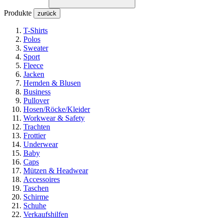
Produkte
zurück
T-Shirts
Polos
Sweater
Sport
Fleece
Jacken
Hemden & Blusen
Business
Pullover
Hosen/Röcke/Kleider
Workwear & Safety
Trachten
Frottier
Underwear
Baby
Caps
Mützen & Headwear
Accessoires
Taschen
Schirme
Schuhe
Verkaufshilfen