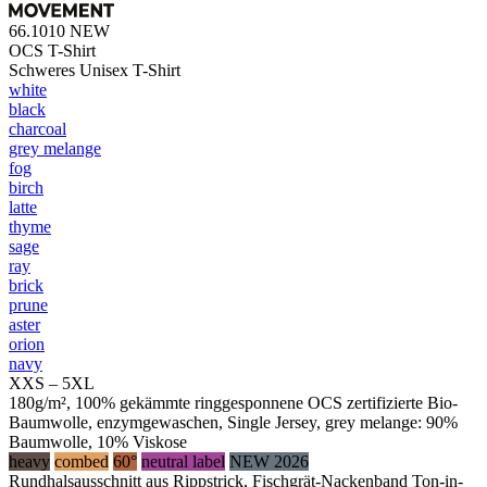
66.1010
NEW
OCS T-Shirt
Schweres Unisex T-Shirt
white
black
charcoal
grey melange
fog
birch
latte
thyme
sage
ray
brick
prune
aster
orion
navy
XXS – 5XL
180g/m², 100% gekämmte ringgesponnene OCS zertifizierte Bio-
Baumwolle, enzymgewaschen, Single Jersey, grey melange: 90%
Baumwolle, 10% Viskose
heavy
combed
60°
neutral label
NEW 2026
Rundhalsausschnitt aus Rippstrick, Fischgrät-Nackenband Ton-in-