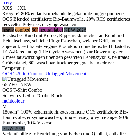
navy
XXS – 3XL
350g/m², 80% einlaufvorbehandelte gekämmte ringgesponnene
OCS Blended zertifizierte Bio-Baumwolle, 20% RCS zertifiziertes
recyceltes Polyester, enzymgewaschen
heavy
combed
60°
neutral label
NEW 2026
Elastischer Bund mit Kordel, Rippstrickbündchen an Bund und
Beinabschluss, seitliche Eingriffstaschen, weicher Griff, innen
angeraut, zertifizierte vegane Produktion ohne tierische Hilfsstoffe,
LCA-Berechnung (Life Cycle Assessment) zur Bewertung der
Umweltauswirkungen über den gesamten Lebenszyklus, neutrales
Größenlabel, 60° waschbar, trocknergeeignet bei niedriger
Temperatur
OCS T-Shirt Combo | Untagged Movement
66.ZF01
NEW
OCS T-Shirt Combo
Schweres T-Shirt "Color Block"
multicolour
M
180g/m², 100% gekämmte ringgesponnene OCS zertifizierte Bio-
Baumwolle, enzymgewaschen, Single Jersey, grey melange: 90%
Baumwolle, 10% Viskose
NEW 2026
Verkaufshilfe zur Beurteilung von Farben und Qualität, enthält 9