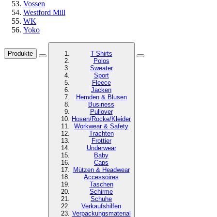
Vossen
Westford Mill
WK
Yoko
Produkte
T-Shirts
Polos
Sweater
Sport
Fleece
Jacken
Hemden & Blusen
Business
Pullover
Hosen/Röcke/Kleider
Workwear & Safety
Trachten
Frottier
Underwear
Baby
Caps
Mützen & Headwear
Accessoires
Taschen
Schirme
Schuhe
Verkaufshilfen
Verpackungsmaterial