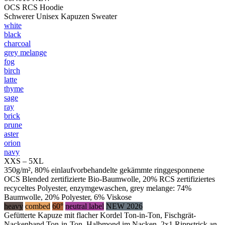
OCS RCS Hoodie
Schwerer Unisex Kapuzen Sweater
white
black
charcoal
grey melange
fog
birch
latte
thyme
sage
ray
brick
prune
aster
orion
navy
XXS – 5XL
350g/m², 80% einlaufvorbehandelte gekämmte ringgesponnene
OCS Blended zertifizierte Bio-Baumwolle, 20% RCS zertifiziertes
recyceltes Polyester, enzymgewaschen, grey melange: 74%
Baumwolle, 20% Polyester, 6% Viskose
heavy
combed
60°
neutral label
NEW 2026
Gefütterte Kapuze mit flacher Kordel Ton-in-Ton, Fischgrät-
Nackenband Ton-in-Ton, Halbmond im Nacken, 2x1 Rippstrick an