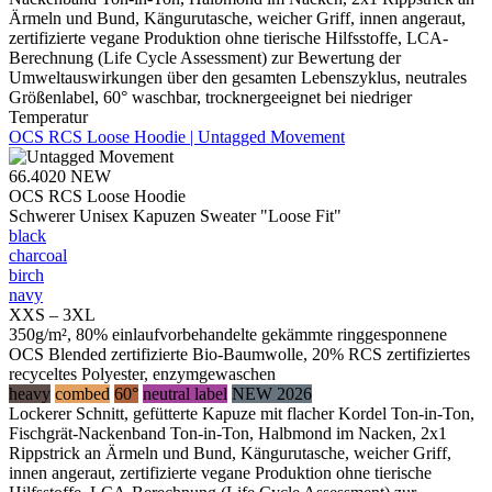
Ärmeln und Bund, Kängurutasche, weicher Griff, innen angeraut,
zertifizierte vegane Produktion ohne tierische Hilfsstoffe, LCA-
Berechnung (Life Cycle Assessment) zur Bewertung der
Umweltauswirkungen über den gesamten Lebenszyklus, neutrales
Größenlabel, 60° waschbar, trocknergeeignet bei niedriger
Temperatur
OCS RCS Loose Hoodie | Untagged Movement
66.4020
NEW
OCS RCS Loose Hoodie
Schwerer Unisex Kapuzen Sweater "Loose Fit"
black
charcoal
birch
navy
XXS – 3XL
350g/m², 80% einlaufvorbehandelte gekämmte ringgesponnene
OCS Blended zertifizierte Bio-Baumwolle, 20% RCS zertifiziertes
recyceltes Polyester, enzymgewaschen
heavy
combed
60°
neutral label
NEW 2026
Lockerer Schnitt, gefütterte Kapuze mit flacher Kordel Ton-in-Ton,
Fischgrät-Nackenband Ton-in-Ton, Halbmond im Nacken, 2x1
Rippstrick an Ärmeln und Bund, Kängurutasche, weicher Griff,
innen angeraut, zertifizierte vegane Produktion ohne tierische