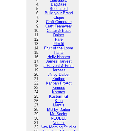
BagBase
Beechfield
Build your Brand
Clique
Craft Corporate
Craft Teamwear
Cutter & Buck
Daiber
Fare
Flexfit
Fruit of the Loom
Halfar
Helly Hansen
James Harvest
J.Harvest & Frost
Jerzees
JN by Daiber
Kariban
Kariban ProAct
Kimood
Korntex
Kustom Kit
K-up
Mantis
MB by Daiber
Mr. Socks
NEOBLU
Neutral
New Morning Studios