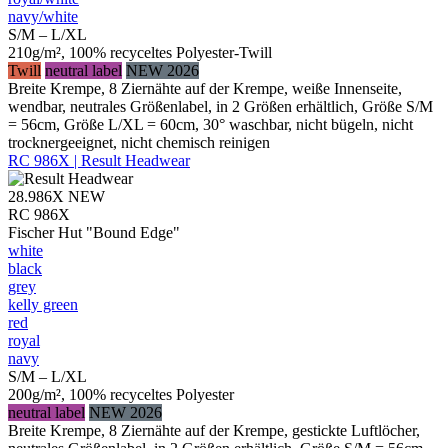
navy/​white
S/M – L/XL
210g/m², 100% recyceltes Polyester-Twill
Twill
neutral label
NEW 2026
Breite Krempe, 8 Ziernähte auf der Krempe, weiße Innenseite,
wendbar, neutrales Größenlabel, in 2 Größen erhältlich, Größe S/M
= 56cm, Größe L/XL = 60cm, 30° waschbar, nicht bügeln, nicht
trocknergeeignet, nicht chemisch reinigen
RC 986X | Result Headwear
28.986X
NEW
RC 986X
Fischer Hut "Bound Edge"
white
black
grey
kelly green
red
royal
navy
S/M – L/XL
200g/m², 100% recyceltes Polyester
neutral label
NEW 2026
Breite Krempe, 8 Ziernähte auf der Krempe, gestickte Luftlöcher,