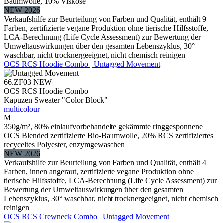
Baumwolle, 10% Viskose
NEW 2026
Verkaufshilfe zur Beurteilung von Farben und Qualität, enthält 9
Farben, zertifizierte vegane Produktion ohne tierische Hilfsstoffe,
LCA-Berechnung (Life Cycle Assessment) zur Bewertung der
Umweltauswirkungen über den gesamten Lebenszyklus, 30°
waschbar, nicht trocknergeeignet, nicht chemisch reinigen
OCS RCS Hoodie Combo | Untagged Movement
66.ZF03
NEW
OCS RCS Hoodie Combo
Kapuzen Sweater "Color Block"
multicolour
M
350g/m², 80% einlaufvorbehandelte gekämmte ringgesponnene
OCS Blended zertifizierte Bio-Baumwolle, 20% RCS zertifiziertes
recyceltes Polyester, enzymgewaschen
NEW 2026
Verkaufshilfe zur Beurteilung von Farben und Qualität, enthält 4
Farben, innen angeraut, zertifizierte vegane Produktion ohne
tierische Hilfsstoffe, LCA-Berechnung (Life Cycle Assessment) zur
Bewertung der Umweltauswirkungen über den gesamten
Lebenszyklus, 30° waschbar, nicht trocknergeeignet, nicht chemisch
reinigen
OCS RCS Crewneck Combo | Untagged Movement