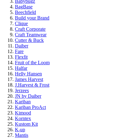
Babybugz
BagBase
Beechfield
Build your Brand
Clique
Craft Corporate
Craft Teamwear
Cutter & Buck
Daiber
Fare
Flexfit
Fruit of the Loom
Halfar
Helly Hansen
James Harvest
J.Harvest & Frost
Jerzees
JN by Daiber
Kariban
Kariban ProAct
Kimood
Korntex
Kustom Kit
K-up
Mantis