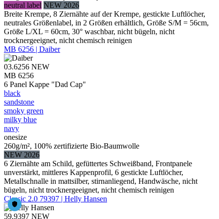
neutral label
NEW 2026
Breite Krempe, 8 Ziernähte auf der Krempe, gestickte Luftlöcher,
neutrales Größenlabel, in 2 Größen erhältlich, Größe S/M = 56cm,
Größe L/XL = 60cm, 30° waschbar, nicht bügeln, nicht
trocknergeeignet, nicht chemisch reinigen
MB 6256 | Daiber
03.6256
NEW
MB 6256
6 Panel Kappe "Dad Cap"
black
sandstone
smoky green
milky blue
navy
onesize
260g/m², 100% zertifizierte Bio-Baumwolle
NEW 2026
6 Ziernähte am Schild, gefüttertes Schweißband, Frontpanele
unverstärkt, mittleres Kappenprofil, 6 gestickte Luftlöcher,
Metallschnalle in mattsilber, stirnanliegend, Handwäsche, nicht
bügeln, nicht trocknergeeignet, nicht chemisch reinigen
Classic 2.0 79397 | Helly Hansen
59.9397
NEW