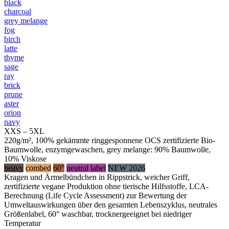
black
charcoal
grey melange
fog
birch
latte
thyme
sage
ray
brick
prune
aster
orion
navy
XXS – 5XL
220g/m², 100% gekämmte ringgesponnene OCS zertifizierte Bio-
Baumwolle, enzymgewaschen, grey melange: 90% Baumwolle,
10% Viskose
heavy
combed
60°
neutral label
NEW 2026
Kragen und Ärmelbündchen in Rippstrick, weicher Griff,
zertifizierte vegane Produktion ohne tierische Hilfsstoffe, LCA-
Berechnung (Life Cycle Assessment) zur Bewertung der
Umweltauswirkungen über den gesamten Lebenszyklus, neutrales
Größenlabel, 60° waschbar, trocknergeeignet bei niedriger
Temperatur