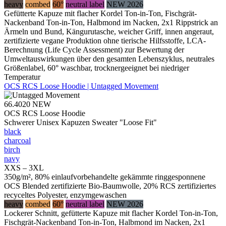
heavy
combed
60°
neutral label
NEW 2026
Gefütterte Kapuze mit flacher Kordel Ton-in-Ton, Fischgrät-
Nackenband Ton-in-Ton, Halbmond im Nacken, 2x1 Rippstrick an
Ärmeln und Bund, Kängurutasche, weicher Griff, innen angeraut,
zertifizierte vegane Produktion ohne tierische Hilfsstoffe, LCA-
Berechnung (Life Cycle Assessment) zur Bewertung der
Umweltauswirkungen über den gesamten Lebenszyklus, neutrales
Größenlabel, 60° waschbar, trocknergeeignet bei niedriger
Temperatur
OCS RCS Loose Hoodie | Untagged Movement
66.4020
NEW
OCS RCS Loose Hoodie
Schwerer Unisex Kapuzen Sweater "Loose Fit"
black
charcoal
birch
navy
XXS – 3XL
350g/m², 80% einlaufvorbehandelte gekämmte ringgesponnene
OCS Blended zertifizierte Bio-Baumwolle, 20% RCS zertifiziertes
recyceltes Polyester, enzymgewaschen
heavy
combed
60°
neutral label
NEW 2026
Lockerer Schnitt, gefütterte Kapuze mit flacher Kordel Ton-in-Ton,
Fischgrät-Nackenband Ton-in-Ton, Halbmond im Nacken, 2x1