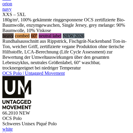
orion
navy
XXS – 5XL
180g/m², 100% gekämmte ringgesponnene OCS zertifizierte Bio-
Baumwolle, enzymgewaschen, Single Jersey, grey melange: 90%
Baumwolle, 10% Viskose
heavy
combed
60°
neutral label
NEW 2026
Rundhalsausschnitt aus Rippstrick, Fischgrät-Nackenband Ton-in-
Ton, weicher Griff, zertifizierte vegane Produktion ohne tierische
Hilfsstoffe, LCA-Berechnung (Life Cycle Assessment) zur
Bewertung der Umweltauswirkungen über den gesamten
Lebenszyklus, neutrales Größenlabel, 60° waschbar,
trocknergeeignet bei niedriger Temperatur
OCS Polo | Untagged Movement
66.2010
NEW
OCS Polo
Schweres Unisex Piqué Polo
white