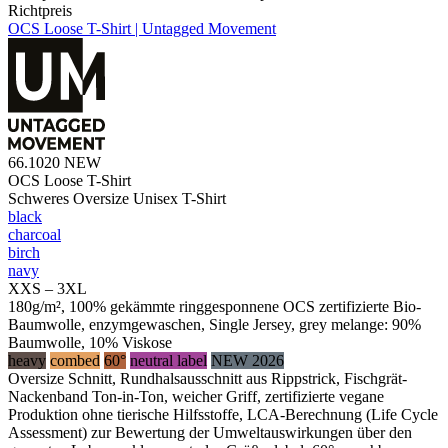
Richtpreis
OCS Loose T-Shirt | Untagged Movement
66.1020
NEW
OCS Loose T-Shirt
Schweres Oversize Unisex T-Shirt
black
charcoal
birch
navy
XXS – 3XL
180g/m², 100% gekämmte ringgesponnene OCS zertifizierte Bio-
Baumwolle, enzymgewaschen, Single Jersey, grey melange: 90%
Baumwolle, 10% Viskose
heavy
combed
60°
neutral label
NEW 2026
Oversize Schnitt, Rundhalsausschnitt aus Rippstrick, Fischgrät-
Nackenband Ton-in-Ton, weicher Griff, zertifizierte vegane
Produktion ohne tierische Hilfsstoffe, LCA-Berechnung (Life Cycle
Assessment) zur Bewertung der Umweltauswirkungen über den