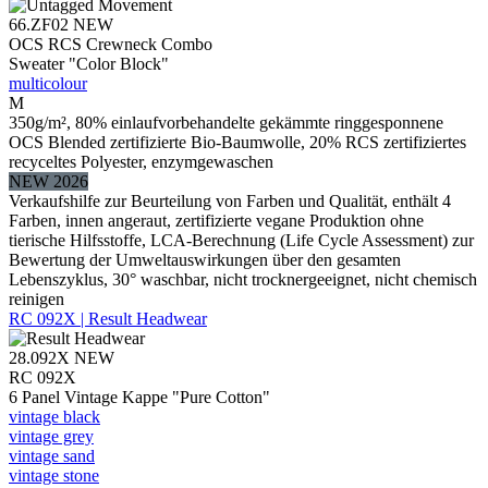
66.ZF02
NEW
OCS RCS Crewneck Combo
Sweater "Color Block"
multicolour
M
350g/m², 80% einlaufvorbehandelte gekämmte ringgesponnene
OCS Blended zertifizierte Bio-Baumwolle, 20% RCS zertifiziertes
recyceltes Polyester, enzymgewaschen
NEW 2026
Verkaufshilfe zur Beurteilung von Farben und Qualität, enthält 4
Farben, innen angeraut, zertifizierte vegane Produktion ohne
tierische Hilfsstoffe, LCA-Berechnung (Life Cycle Assessment) zur
Bewertung der Umweltauswirkungen über den gesamten
Lebenszyklus, 30° waschbar, nicht trocknergeeignet, nicht chemisch
reinigen
RC 092X | Result Headwear
28.092X
NEW
RC 092X
6 Panel Vintage Kappe "Pure Cotton"
vintage black
vintage grey
vintage sand
vintage stone