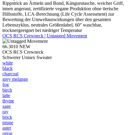
Rippstrick an Ärmeln und Bund, Kängurutasche, weicher Griff,
innen angeraut, zertifizierte vegane Produktion ohne tierische
Hilfsstoffe, LCA-Berechnung (Life Cycle Assessment) zur
Bewertung der Umweltauswirkungen über den gesamten
Lebenszyklus, neutrales Größenlabel, 60° waschbar,
trocknergeeignet bei niedriger Temperatur
OCS RCS Crewneck | Untagged Movement
66.3010
NEW
OCS RCS Crewneck
Schwerer Unisex Sweater
white
black
charcoal
grey melange
fog
birch
latte
thyme
sage
ray
brick
prune
aster
orion