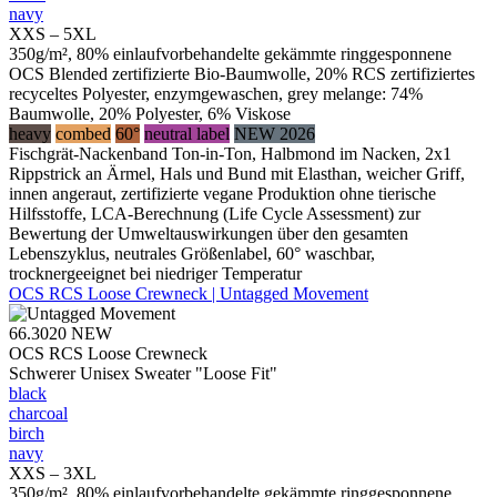
navy
XXS – 5XL
350g/m², 80% einlaufvorbehandelte gekämmte ringgesponnene
OCS Blended zertifizierte Bio-Baumwolle, 20% RCS zertifiziertes
recyceltes Polyester, enzymgewaschen, grey melange: 74%
Baumwolle, 20% Polyester, 6% Viskose
heavy
combed
60°
neutral label
NEW 2026
Fischgrät-Nackenband Ton-in-Ton, Halbmond im Nacken, 2x1
Rippstrick an Ärmel, Hals und Bund mit Elasthan, weicher Griff,
innen angeraut, zertifizierte vegane Produktion ohne tierische
Hilfsstoffe, LCA-Berechnung (Life Cycle Assessment) zur
Bewertung der Umweltauswirkungen über den gesamten
Lebenszyklus, neutrales Größenlabel, 60° waschbar,
trocknergeeignet bei niedriger Temperatur
OCS RCS Loose Crewneck | Untagged Movement
66.3020
NEW
OCS RCS Loose Crewneck
Schwerer Unisex Sweater "Loose Fit"
black
charcoal
birch
navy
XXS – 3XL
350g/m², 80% einlaufvorbehandelte gekämmte ringgesponnene