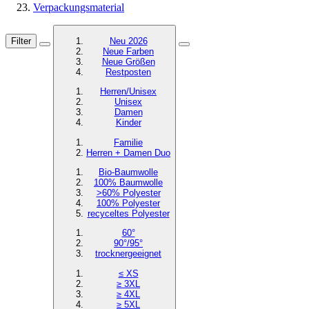
Verpackungsmaterial
Filter
Neu 2026
Neue Farben
Neue Größen
Restposten
Herren/Unisex
Unisex
Damen
Kinder
Familie
Herren + Damen Duo
Bio-Baumwolle
100% Baumwolle
>60% Polyester
100% Polyester
recyceltes
Polyester
60°
90°/95°
trocknergeeignet
≤ XS
≥ 3XL
≥ 4XL
≥ 5XL