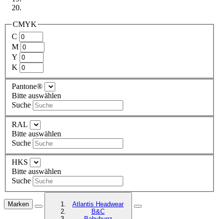
CMYK
C
M
Y
K
Pantone®
Bitte auswählen
Suche
RAL
Bitte auswählen
Suche
HKS
Bitte auswählen
Suche
Marken
Atlantis Headwear
B&C
Babybugz