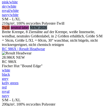
pink/​white
sky/​white
royal/​white
navy/​white
S/M – L/XL
210g/m², 100% recyceltes Polyester-Twill
Twill
neutral label
NEW 2026
Breite Krempe, 8 Ziernähte auf der Krempe, weiße Innenseite,
wendbar, neutrales Größenlabel, in 2 Größen erhältlich, Größe S/M
= 56cm, Größe L/XL = 60cm, 30° waschbar, nicht bügeln, nicht
trocknergeeignet, nicht chemisch reinigen
RC 986X | Result Headwear
28.986X
NEW
RC 986X
Fischer Hut "Bound Edge"
white
black
grey
kelly green
red
royal
navy
S/M – L/XL
200g/m², 100% recyceltes Polyester