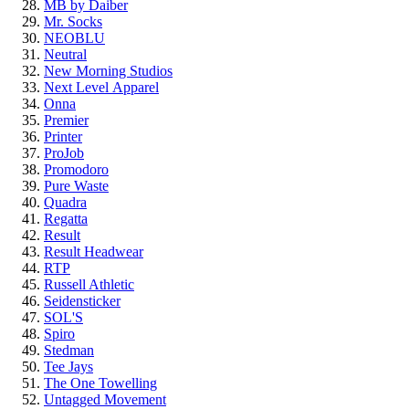
MB by Daiber
Mr. Socks
NEOBLU
Neutral
New Morning Studios
Next Level
Apparel
Onna
Premier
Printer
ProJob
Promodoro
Pure Waste
Quadra
Regatta
Result
Result Headwear
RTP
Russell Athletic
Seidensticker
SOL'S
Spiro
Stedman
Tee Jays
The One Towelling
Untagged Movement