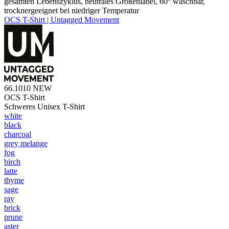
gesamten Lebenszyklus, neutrales Größenlabel, 60° waschbar,
trocknergeeignet bei niedriger Temperatur
OCS T-Shirt | Untagged Movement
66.1010
NEW
OCS T-Shirt
Schweres Unisex T-Shirt
white
black
charcoal
grey melange
fog
birch
latte
thyme
sage
ray
brick
prune
aster