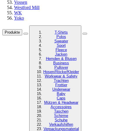
Vossen
Westford Mill
WK
Yoko
Produkte
T-Shirts
Polos
Sweater
Sport
Fleece
Jacken
Hemden & Blusen
Business
Pullover
Hosen/Röcke/Kleider
Workwear & Safety
Trachten
Frottier
Underwear
Baby
Caps
Mützen & Headwear
Accessoires
Taschen
Schirme
Schuhe
Verkaufshilfen
Verpackungsmaterial