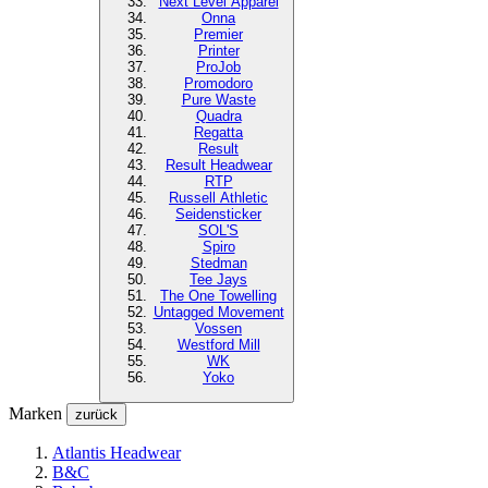
Next Level
Apparel
Onna
Premier
Printer
ProJob
Promodoro
Pure Waste
Quadra
Regatta
Result
Result Headwear
RTP
Russell Athletic
Seidensticker
SOL'S
Spiro
Stedman
Tee Jays
The One Towelling
Untagged Movement
Vossen
Westford Mill
WK
Yoko
Marken
zurück
Atlantis Headwear
B&C