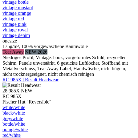
vintage bottle
vintage mustard
vintage orange
vintage red
vintage pink
vintage royal
vintage denim
onesize
175g/m², 100% vorgewaschene Baumwolle
Tear Away
NEW 2026
Niedriges Profil, Vintage-Look, vorgeformtes Schild, recycelter
Schirm, Panele unverstärkt, 6 gestickte Luftlöcher, Stoffband mit
Metallverschluss, Tear Away Label, Handwäsche, nicht bügeln,
nicht trocknergeeignet, nicht chemisch reinigen
RC 985X | Result Headwear
28.985X
NEW
RC 985X
Fischer Hut "Reversible"
white/​white
black/​white
grey/​white
bottle/​white
orange/​white
red/​white