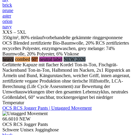
brick
prune
aster
orion
navy
XXS – 5XL
350g/m², 80% einlaufvorbehandelte gekämmte ringgesponnene
OCS Blended zertifizierte Bio-Baumwolle, 20% RCS zertifiziertes
recyceltes Polyester, enzymgewaschen, grey melange: 74%
Baumwolle, 20% Polyester, 6% Viskose
heavy
combed
60°
neutral label
NEW 2026
Gefütterte Kapuze mit flacher Kordel Ton-in-Ton, Fischgrät-
Nackenband Ton-in-Ton, Halbmond im Nacken, 2x1 Rippstrick an
Ärmeln und Bund, Kängurutaschen, weicher Griff, innen angeraut,
zertifizierte vegane Produktion ohne tierische Hilfsstoffe, LCA-
Berechnung (Life Cycle Assessment) zur Bewertung der
Umweltauswirkungen über den gesamten Lebenszyklus, neutrales
Größenlabel, 60° waschbar, trocknergeeignet bei niedriger
Temperatur
OCS RCS Jogger Pants | Untagged Movement
66.6010
NEW
OCS RCS Jogger Pants
Schwere Unisex Jogginghose