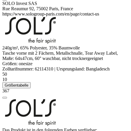
SOLO Invest SAS
Rue Reaumur 92, 75002 Paris, France
https://www.sologroup-paris.com/en/page/contact-us
240g/m², 65%
Polyester
, 35% Baumwolle
Tasche vorne mit 2 Fächern, Metallschnalle, Tear Away Label,
Maße: 64x47cm, 60° waschbar, nicht trocknergeeignet
Größen:
onesize
Zolltarifnummer:
62114310
|
Ursprungsland:
Bangladesch
50
10
Größentabelle
367
Das Produkt ist in den folgenden Farben verfügbar: