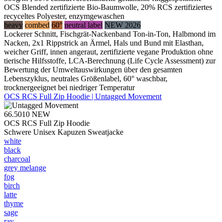
OCS Blended zertifizierte Bio-Baumwolle, 20% RCS zertifiziertes
recyceltes Polyester, enzymgewaschen
heavy
combed
60°
neutral label
NEW 2026
Lockerer Schnitt, Fischgrät-Nackenband Ton-in-Ton, Halbmond im
Nacken, 2x1 Rippstrick an Ärmel, Hals und Bund mit Elasthan,
weicher Griff, innen angeraut, zertifizierte vegane Produktion ohne
tierische Hilfsstoffe, LCA-Berechnung (Life Cycle Assessment) zur
Bewertung der Umweltauswirkungen über den gesamten
Lebenszyklus, neutrales Größenlabel, 60° waschbar,
trocknergeeignet bei niedriger Temperatur
OCS RCS Full Zip Hoodie | Untagged Movement
66.5010
NEW
OCS RCS Full Zip Hoodie
Schwere Unisex Kapuzen Sweatjacke
white
black
charcoal
grey melange
fog
birch
latte
thyme
sage
ray