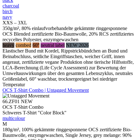
black
charcoal
birch
navy
XXS – 3XL
350g/m², 80% einlaufvorbehandelte gekämmte ringgesponnene
OCS Blended zertifizierte Bio-Baumwolle, 20% RCS zertifiziertes
recyceltes Polyester, enzymgewaschen
heavy
combed
60°
neutral label
NEW 2026
Elastischer Bund mit Kordel, Rippstrickbündchen an Bund und
Beinabschluss, seitliche Eingriffstaschen, weicher Griff, innen
angeraut, zertifizierte vegane Produktion ohne tierische Hilfsstoffe,
LCA-Berechnung (Life Cycle Assessment) zur Bewertung der
Umweltauswirkungen über den gesamten Lebenszyklus, neutrales
Größenlabel, 60° waschbar, trocknergeeignet bei niedriger
Temperatur
OCS T-Shirt Combo | Untagged Movement
66.ZF01
NEW
OCS T-Shirt Combo
Schweres T-Shirt "Color Block"
multicolour
M
180g/m², 100% gekämmte ringgesponnene OCS zertifizierte Bio-
Baumwolle, enzymgewaschen, Single Jersey, grey melange: 90%