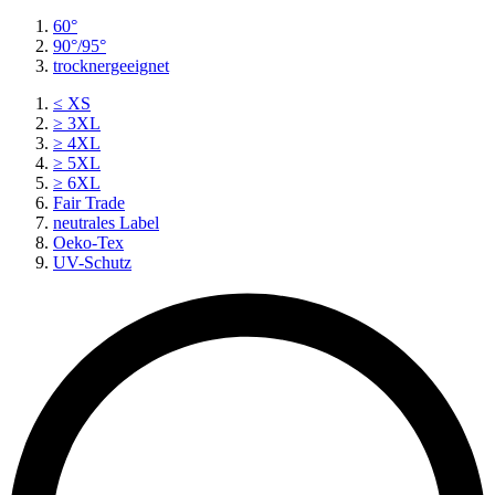
60°
90°/95°
trocknergeeignet
≤ XS
≥ 3XL
≥ 4XL
≥ 5XL
≥ 6XL
Fair Trade
neutrales Label
Oeko-Tex
UV-Schutz