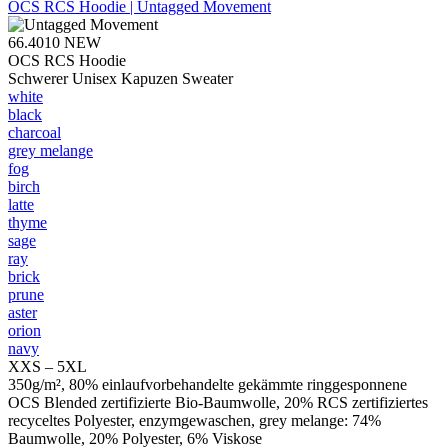
OCS RCS Hoodie | Untagged Movement
66.4010
NEW
OCS RCS Hoodie
Schwerer Unisex Kapuzen Sweater
white
black
charcoal
grey melange
fog
birch
latte
thyme
sage
ray
brick
prune
aster
orion
navy
XXS – 5XL
350g/m², 80% einlaufvorbehandelte gekämmte ringgesponnene
OCS Blended zertifizierte Bio-Baumwolle, 20% RCS zertifiziertes
recyceltes Polyester, enzymgewaschen, grey melange: 74%
Baumwolle, 20% Polyester, 6% Viskose