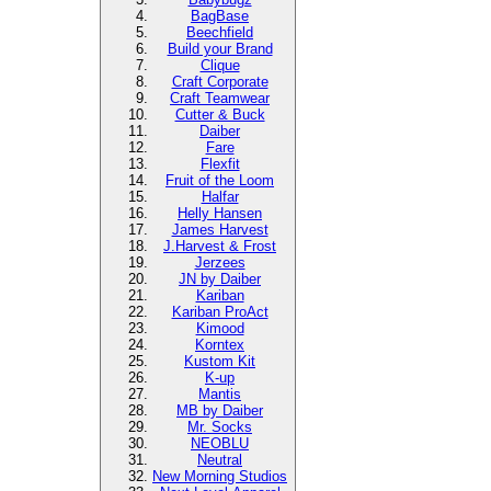
BagBase
Beechfield
Build your Brand
Clique
Craft Corporate
Craft Teamwear
Cutter & Buck
Daiber
Fare
Flexfit
Fruit of the Loom
Halfar
Helly Hansen
James Harvest
J.Harvest & Frost
Jerzees
JN by Daiber
Kariban
Kariban ProAct
Kimood
Korntex
Kustom Kit
K-up
Mantis
MB by Daiber
Mr. Socks
NEOBLU
Neutral
New Morning Studios