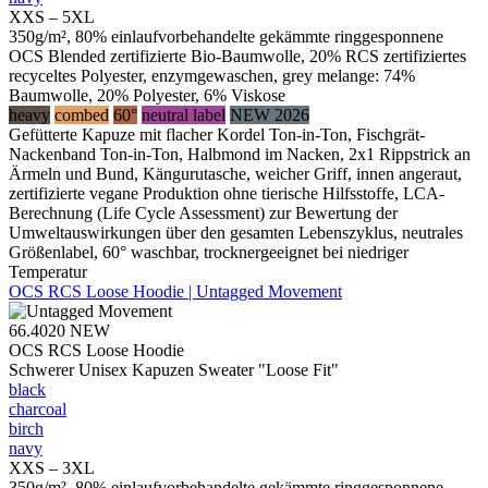
XXS – 5XL
350g/m², 80% einlaufvorbehandelte gekämmte ringgesponnene
OCS Blended zertifizierte Bio-Baumwolle, 20% RCS zertifiziertes
recyceltes Polyester, enzymgewaschen, grey melange: 74%
Baumwolle, 20% Polyester, 6% Viskose
heavy
combed
60°
neutral label
NEW 2026
Gefütterte Kapuze mit flacher Kordel Ton-in-Ton, Fischgrät-
Nackenband Ton-in-Ton, Halbmond im Nacken, 2x1 Rippstrick an
Ärmeln und Bund, Kängurutasche, weicher Griff, innen angeraut,
zertifizierte vegane Produktion ohne tierische Hilfsstoffe, LCA-
Berechnung (Life Cycle Assessment) zur Bewertung der
Umweltauswirkungen über den gesamten Lebenszyklus, neutrales
Größenlabel, 60° waschbar, trocknergeeignet bei niedriger
Temperatur
OCS RCS Loose Hoodie | Untagged Movement
66.4020
NEW
OCS RCS Loose Hoodie
Schwerer Unisex Kapuzen Sweater "Loose Fit"
black
charcoal
birch
navy
XXS – 3XL
350g/m², 80% einlaufvorbehandelte gekämmte ringgesponnene