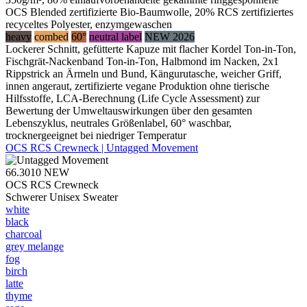
OCS Blended zertifizierte Bio-Baumwolle, 20% RCS zertifiziertes
recyceltes Polyester, enzymgewaschen
heavy
combed
60°
neutral label
NEW 2026
Lockerer Schnitt, gefütterte Kapuze mit flacher Kordel Ton-in-Ton,
Fischgrät-Nackenband Ton-in-Ton, Halbmond im Nacken, 2x1
Rippstrick an Ärmeln und Bund, Kängurutasche, weicher Griff,
innen angeraut, zertifizierte vegane Produktion ohne tierische
Hilfsstoffe, LCA-Berechnung (Life Cycle Assessment) zur
Bewertung der Umweltauswirkungen über den gesamten
Lebenszyklus, neutrales Größenlabel, 60° waschbar,
trocknergeeignet bei niedriger Temperatur
OCS RCS Crewneck | Untagged Movement
66.3010
NEW
OCS RCS Crewneck
Schwerer Unisex Sweater
white
black
charcoal
grey melange
fog
birch
latte
thyme