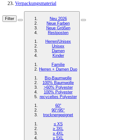
Verpackungsmaterial
Filter
Neu 2026
Neue Farben
Neue Größen
Restposten
Herren/Unisex
Unisex
Damen
Kinder
Familie
Herren + Damen Duo
Bio-Baumwolle
100% Baumwolle
>60% Polyester
100% Polyester
recyceltes
Polyester
60°
90°/95°
trocknergeeignet
≤ XS
≥ 3XL
≥ 4XL
≥ 5XL