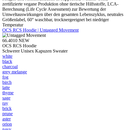
zertifizierte vegane Produktion ohne tierische Hilfsstoffe, LCA-
Berechnung (Life Cycle Assessment) zur Bewertung der
Umweltauswirkungen über den gesamten Lebenszyklus, neutrales
Größenlabel, 60° waschbar, trocknergeeignet bei niedriger
Temperatur
OCS RCS Hoodie | Untagged Movement
66.4010
NEW
OCS RCS Hoodie
Schwerer Unisex Kapuzen Sweater
white
black
charcoal
grey melange
fog
birch
latte
thyme
sage
ray
brick
prune
aster
orion
navy