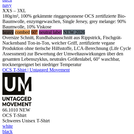
navy
XXS – 3XL
180g/m², 100% gekämmte ringgesponnene OCS zertifizierte Bio-
Baumwolle, enzymgewaschen, Single Jersey, grey melange: 90%
Baumwolle, 10% Viskose
heavy
combed
60°
neutral label
NEW 2026
Oversize Schnitt, Rundhalsausschnitt aus Rippstrick, Fischgrät-
Nackenband Ton-in-Ton, weicher Griff, zertifizierte vegane
Produktion ohne tierische Hilfsstoffe, LCA-Berechnung (Life Cycle
Assessment) zur Bewertung der Umweltauswirkungen über den
gesamten Lebenszyklus, neutrales Größenlabel, 60° waschbar,
trocknergeeignet bei niedriger Temperatur
OCS T-Shirt | Untagged Movement
66.1010
NEW
OCS T-Shirt
Schweres Unisex T-Shirt
white
black