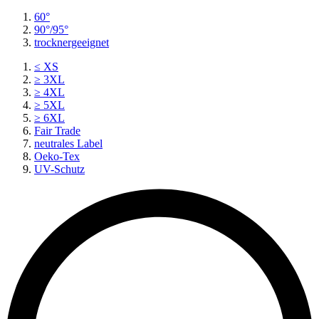
60°
90°/95°
trocknergeeignet
≤ XS
≥ 3XL
≥ 4XL
≥ 5XL
≥ 6XL
Fair Trade
neutrales Label
Oeko-Tex
UV-Schutz