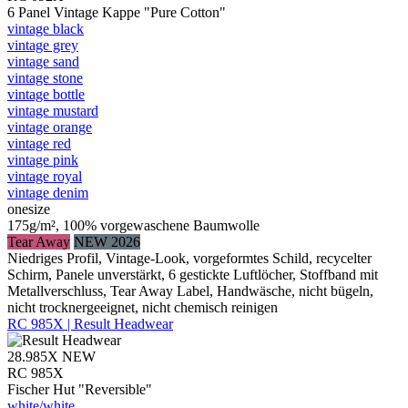
6 Panel Vintage Kappe "Pure Cotton"
vintage black
vintage grey
vintage sand
vintage stone
vintage bottle
vintage mustard
vintage orange
vintage red
vintage pink
vintage royal
vintage denim
onesize
175g/m², 100% vorgewaschene Baumwolle
Tear Away
NEW 2026
Niedriges Profil, Vintage-Look, vorgeformtes Schild, recycelter
Schirm, Panele unverstärkt, 6 gestickte Luftlöcher, Stoffband mit
Metallverschluss, Tear Away Label, Handwäsche, nicht bügeln,
nicht trocknergeeignet, nicht chemisch reinigen
RC 985X | Result Headwear
28.985X
NEW
RC 985X
Fischer Hut "Reversible"
white/​white