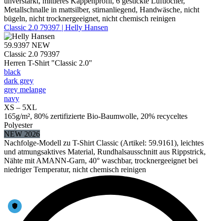
unverstärkt, mittleres Kappenprofil, 6 gestickte Luftlöcher,
Metallschnalle in mattsilber, stirnanliegend, Handwäsche, nicht
bügeln, nicht trocknergeeignet, nicht chemisch reinigen
Classic 2.0 79397 | Helly Hansen
59.9397
NEW
Classic 2.0 79397
Herren T-Shirt "Classic 2.0"
black
dark grey
grey melange
navy
XS – 5XL
165g/m², 80% zertifizierte Bio-Baumwolle, 20% recyceltes
Polyester
NEW 2026
Nachfolge-Modell zu T-Shirt Classic (Artikel: 59.9161), leichtes
und atmungsaktives Material, Rundhalsausschnitt aus Rippstrick,
Nähte mit AMANN-Garn, 40° waschbar, trocknergeeignet bei
niedriger Temperatur, nicht chemisch reinigen