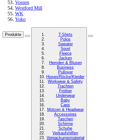
Vossen
Westford Mill
WK
Yoko
Produkte
T-Shirts
Polos
Sweater
Sport
Fleece
Jacken
Hemden & Blusen
Business
Pullover
Hosen/Röcke/Kleider
Workwear & Safety
Trachten
Frottier
Underwear
Baby
Caps
Mützen & Headwear
Accessoires
Taschen
Schirme
Schuhe
Verkaufshilfen
Verpackungsmaterial