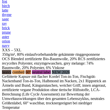
fog
birch
latte
thyme
sage
ray
brick
prune
aster
orion
navy
XXS – 5XL
350g/m², 80% einlaufvorbehandelte gekämmte ringgesponnene
OCS Blended zertifizierte Bio-Baumwolle, 20% RCS zertifiziertes
recyceltes Polyester, enzymgewaschen, grey melange: 74%
Baumwolle, 20% Polyester, 6% Viskose
heavy
combed
60°
neutral label
NEW 2026
Gefütterte Kapuze mit flacher Kordel Ton-in-Ton, Fischgrät-
Nackenband Ton-in-Ton, Halbmond im Nacken, 2x1 Rippstrick an
Ärmeln und Bund, Kängurutaschen, weicher Griff, innen angeraut,
zertifizierte vegane Produktion ohne tierische Hilfsstoffe, LCA-
Berechnung (Life Cycle Assessment) zur Bewertung der
Umweltauswirkungen über den gesamten Lebenszyklus, neutrales
Größenlabel, 60° waschbar, trocknergeeignet bei niedriger
Temperatur