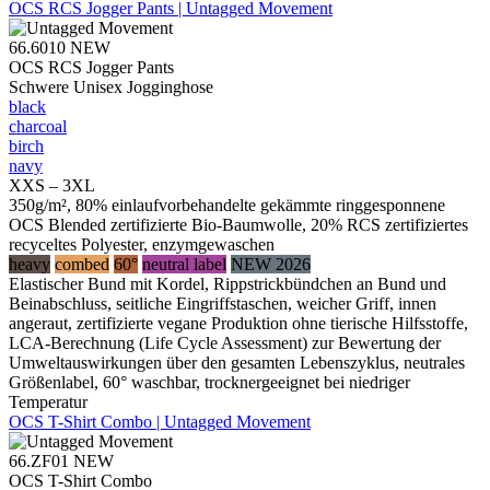
OCS RCS Jogger Pants | Untagged Movement
66.6010
NEW
OCS RCS Jogger Pants
Schwere Unisex Jogginghose
black
charcoal
birch
navy
XXS – 3XL
350g/m², 80% einlaufvorbehandelte gekämmte ringgesponnene
OCS Blended zertifizierte Bio-Baumwolle, 20% RCS zertifiziertes
recyceltes Polyester, enzymgewaschen
heavy
combed
60°
neutral label
NEW 2026
Elastischer Bund mit Kordel, Rippstrickbündchen an Bund und
Beinabschluss, seitliche Eingriffstaschen, weicher Griff, innen
angeraut, zertifizierte vegane Produktion ohne tierische Hilfsstoffe,
LCA-Berechnung (Life Cycle Assessment) zur Bewertung der
Umweltauswirkungen über den gesamten Lebenszyklus, neutrales
Größenlabel, 60° waschbar, trocknergeeignet bei niedriger
Temperatur
OCS T-Shirt Combo | Untagged Movement
66.ZF01
NEW
OCS T-Shirt Combo