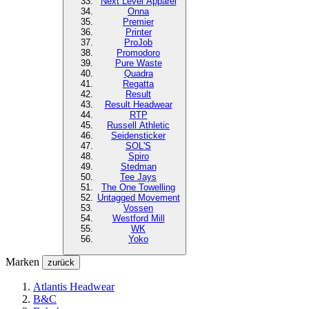
Next Level
Apparel
Onna
Premier
Printer
ProJob
Promodoro
Pure Waste
Quadra
Regatta
Result
Result Headwear
RTP
Russell Athletic
Seidensticker
SOL'S
Spiro
Stedman
Tee Jays
The One Towelling
Untagged Movement
Vossen
Westford Mill
WK
Yoko
Marken
zurück
Atlantis Headwear
B&C