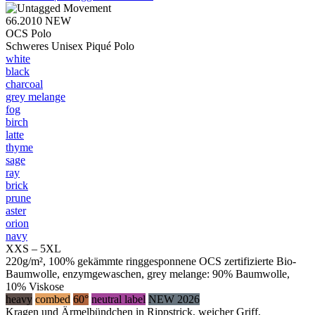
66.2010
NEW
OCS Polo
Schweres Unisex Piqué Polo
white
black
charcoal
grey melange
fog
birch
latte
thyme
sage
ray
brick
prune
aster
orion
navy
XXS – 5XL
220g/m², 100% gekämmte ringgesponnene OCS zertifizierte Bio-
Baumwolle, enzymgewaschen, grey melange: 90% Baumwolle,
10% Viskose
heavy
combed
60°
neutral label
NEW 2026
Kragen und Ärmelbündchen in Rippstrick, weicher Griff,