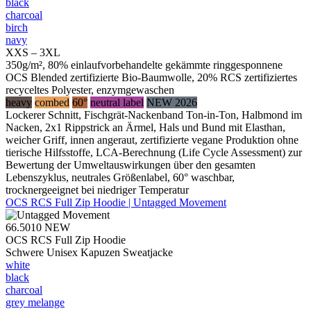
black
charcoal
birch
navy
XXS – 3XL
350g/m², 80% einlaufvorbehandelte gekämmte ringgesponnene
OCS Blended zertifizierte Bio-Baumwolle, 20% RCS zertifiziertes
recyceltes Polyester, enzymgewaschen
heavy
combed
60°
neutral label
NEW 2026
Lockerer Schnitt, Fischgrät-Nackenband Ton-in-Ton, Halbmond im
Nacken, 2x1 Rippstrick an Ärmel, Hals und Bund mit Elasthan,
weicher Griff, innen angeraut, zertifizierte vegane Produktion ohne
tierische Hilfsstoffe, LCA-Berechnung (Life Cycle Assessment) zur
Bewertung der Umweltauswirkungen über den gesamten
Lebenszyklus, neutrales Größenlabel, 60° waschbar,
trocknergeeignet bei niedriger Temperatur
OCS RCS Full Zip Hoodie | Untagged Movement
66.5010
NEW
OCS RCS Full Zip Hoodie
Schwere Unisex Kapuzen Sweatjacke
white
black
charcoal
grey melange