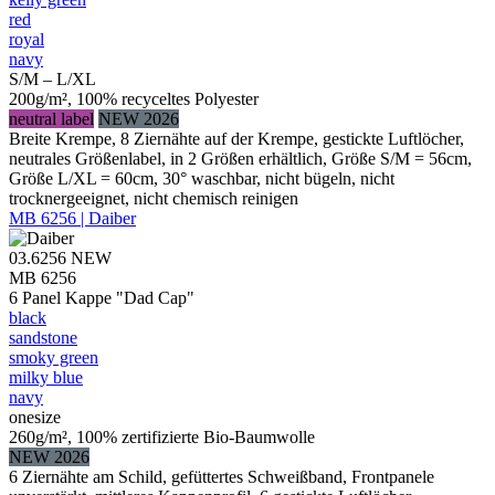
red
royal
navy
S/M – L/XL
200g/m², 100% recyceltes Polyester
neutral label
NEW 2026
Breite Krempe, 8 Ziernähte auf der Krempe, gestickte Luftlöcher,
neutrales Größenlabel, in 2 Größen erhältlich, Größe S/M = 56cm,
Größe L/XL = 60cm, 30° waschbar, nicht bügeln, nicht
trocknergeeignet, nicht chemisch reinigen
MB 6256 | Daiber
03.6256
NEW
MB 6256
6 Panel Kappe "Dad Cap"
black
sandstone
smoky green
milky blue
navy
onesize
260g/m², 100% zertifizierte Bio-Baumwolle
NEW 2026
6 Ziernähte am Schild, gefüttertes Schweißband, Frontpanele