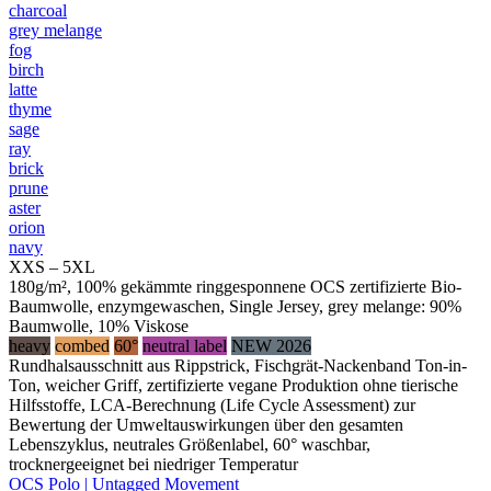
charcoal
grey melange
fog
birch
latte
thyme
sage
ray
brick
prune
aster
orion
navy
XXS – 5XL
180g/m², 100% gekämmte ringgesponnene OCS zertifizierte Bio-
Baumwolle, enzymgewaschen, Single Jersey, grey melange: 90%
Baumwolle, 10% Viskose
heavy
combed
60°
neutral label
NEW 2026
Rundhalsausschnitt aus Rippstrick, Fischgrät-Nackenband Ton-in-
Ton, weicher Griff, zertifizierte vegane Produktion ohne tierische
Hilfsstoffe, LCA-Berechnung (Life Cycle Assessment) zur
Bewertung der Umweltauswirkungen über den gesamten
Lebenszyklus, neutrales Größenlabel, 60° waschbar,
trocknergeeignet bei niedriger Temperatur
OCS Polo | Untagged Movement