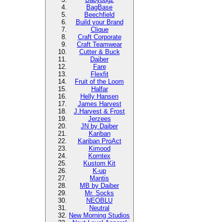
BagBase
Beechfield
Build your Brand
Clique
Craft Corporate
Craft Teamwear
Cutter & Buck
Daiber
Fare
Flexfit
Fruit of the Loom
Halfar
Helly Hansen
James Harvest
J.Harvest & Frost
Jerzees
JN by Daiber
Kariban
Kariban ProAct
Kimood
Korntex
Kustom Kit
K-up
Mantis
MB by Daiber
Mr. Socks
NEOBLU
Neutral
New Morning Studios