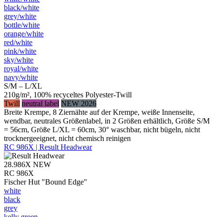
black/​white
grey/​white
bottle/​white
orange/​white
red/​white
pink/​white
sky/​white
royal/​white
navy/​white
S/M – L/XL
210g/m², 100% recyceltes Polyester-Twill
Twill
neutral label
NEW 2026
Breite Krempe, 8 Ziernähte auf der Krempe, weiße Innenseite,
wendbar, neutrales Größenlabel, in 2 Größen erhältlich, Größe S/M
= 56cm, Größe L/XL = 60cm, 30° waschbar, nicht bügeln, nicht
trocknergeeignet, nicht chemisch reinigen
RC 986X | Result Headwear
28.986X
NEW
RC 986X
Fischer Hut "Bound Edge"
white
black
grey
kelly green