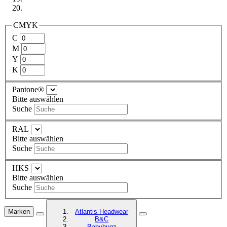
CMYK
C
M
Y
K
Pantone®
Bitte auswählen
Suche
RAL
Bitte auswählen
Suche
HKS
Bitte auswählen
Suche
Marken
Atlantis Headwear
B&C
Babybugz