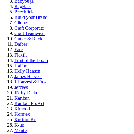
Babybugz
BagBase
Beechfield
Build your Brand
Clique
Craft Corporate
Craft Teamwear
Cutter & Buck
Daiber
Fare
Flexfit
Fruit of the Loom
Halfar
Helly Hansen
James Harvest
J.Harvest & Frost
Jerzees
JN by Daiber
Kariban
Kariban ProAct
Kimood
Korntex
Kustom Kit
K-up
Mantis