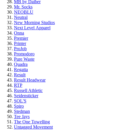
MB by Daiber
Mr. Socks
NEOBLU
Neutral
New Morning Studios
Next Level
Apparel
Onna
Premier
Printer
ProJob
Promodoro
Pure Waste
Quadra
Regatta
Result
Result Headwear
RTP
Russell Athletic
Seidensticker
SOL'S
Spiro
Stedman
Tee Jays
The One Towelling
Untagged Movement