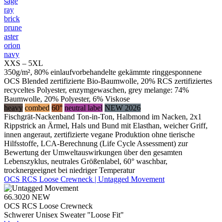
sage
ray
brick
prune
aster
orion
navy
XXS – 5XL
350g/m², 80% einlaufvorbehandelte gekämmte ringgesponnene
OCS Blended zertifizierte Bio-Baumwolle, 20% RCS zertifiziertes
recyceltes Polyester, enzymgewaschen, grey melange: 74%
Baumwolle, 20% Polyester, 6% Viskose
heavy
combed
60°
neutral label
NEW 2026
Fischgrät-Nackenband Ton-in-Ton, Halbmond im Nacken, 2x1
Rippstrick an Ärmel, Hals und Bund mit Elasthan, weicher Griff,
innen angeraut, zertifizierte vegane Produktion ohne tierische
Hilfsstoffe, LCA-Berechnung (Life Cycle Assessment) zur
Bewertung der Umweltauswirkungen über den gesamten
Lebenszyklus, neutrales Größenlabel, 60° waschbar,
trocknergeeignet bei niedriger Temperatur
OCS RCS Loose Crewneck | Untagged Movement
66.3020
NEW
OCS RCS Loose Crewneck
Schwerer Unisex Sweater "Loose Fit"