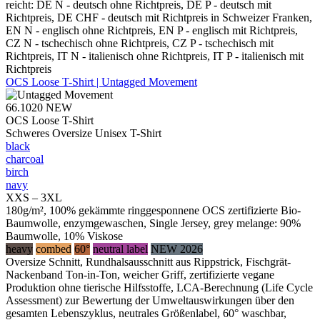
reicht: DE N - deutsch ohne Richtpreis, DE P - deutsch mit
Richtpreis, DE CHF - deutsch mit Richtpreis in Schweizer Franken,
EN N - englisch ohne Richtpreis, EN P - englisch mit Richtpreis,
CZ N - tschechisch ohne Richtpreis, CZ P - tschechisch mit
Richtpreis, IT N - italienisch ohne Richtpreis, IT P - italienisch mit
Richtpreis
OCS Loose T-Shirt | Untagged Movement
66.1020
NEW
OCS Loose T-Shirt
Schweres Oversize Unisex T-Shirt
black
charcoal
birch
navy
XXS – 3XL
180g/m², 100% gekämmte ringgesponnene OCS zertifizierte Bio-
Baumwolle, enzymgewaschen, Single Jersey, grey melange: 90%
Baumwolle, 10% Viskose
heavy
combed
60°
neutral label
NEW 2026
Oversize Schnitt, Rundhalsausschnitt aus Rippstrick, Fischgrät-
Nackenband Ton-in-Ton, weicher Griff, zertifizierte vegane
Produktion ohne tierische Hilfsstoffe, LCA-Berechnung (Life Cycle
Assessment) zur Bewertung der Umweltauswirkungen über den
gesamten Lebenszyklus, neutrales Größenlabel, 60° waschbar,