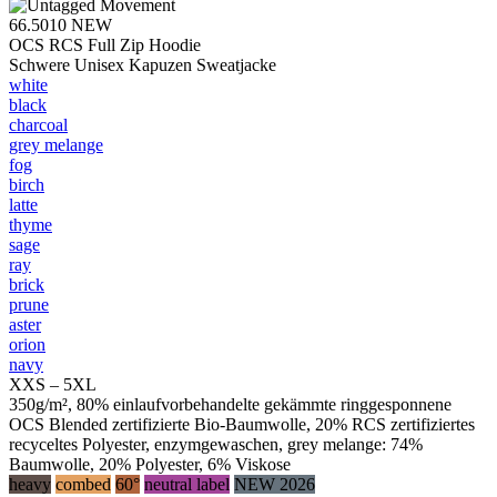
66.5010
NEW
OCS RCS Full Zip Hoodie
Schwere Unisex Kapuzen Sweatjacke
white
black
charcoal
grey melange
fog
birch
latte
thyme
sage
ray
brick
prune
aster
orion
navy
XXS – 5XL
350g/m², 80% einlaufvorbehandelte gekämmte ringgesponnene
OCS Blended zertifizierte Bio-Baumwolle, 20% RCS zertifiziertes
recyceltes Polyester, enzymgewaschen, grey melange: 74%
Baumwolle, 20% Polyester, 6% Viskose
heavy
combed
60°
neutral label
NEW 2026