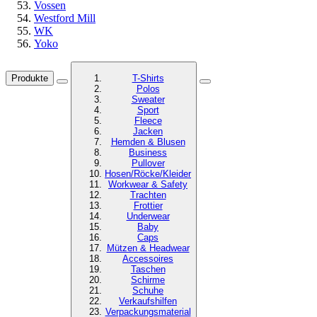
Vossen
Westford Mill
WK
Yoko
Produkte
T-Shirts
Polos
Sweater
Sport
Fleece
Jacken
Hemden & Blusen
Business
Pullover
Hosen/Röcke/Kleider
Workwear & Safety
Trachten
Frottier
Underwear
Baby
Caps
Mützen & Headwear
Accessoires
Taschen
Schirme
Schuhe
Verkaufshilfen
Verpackungsmaterial