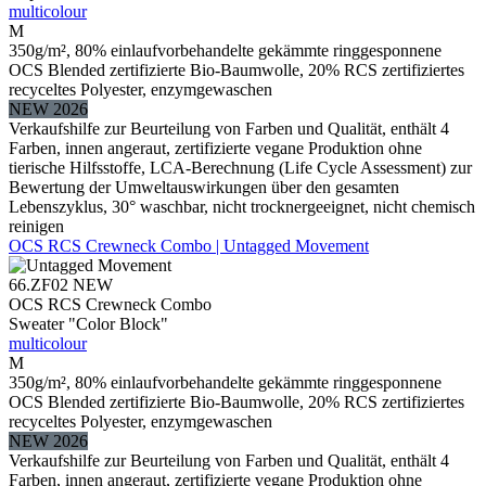
multicolour
M
350g/m², 80% einlaufvorbehandelte gekämmte ringgesponnene
OCS Blended zertifizierte Bio-Baumwolle, 20% RCS zertifiziertes
recyceltes Polyester, enzymgewaschen
NEW 2026
Verkaufshilfe zur Beurteilung von Farben und Qualität, enthält 4
Farben, innen angeraut, zertifizierte vegane Produktion ohne
tierische Hilfsstoffe, LCA-Berechnung (Life Cycle Assessment) zur
Bewertung der Umweltauswirkungen über den gesamten
Lebenszyklus, 30° waschbar, nicht trocknergeeignet, nicht chemisch
reinigen
OCS RCS Crewneck Combo | Untagged Movement
66.ZF02
NEW
OCS RCS Crewneck Combo
Sweater "Color Block"
multicolour
M
350g/m², 80% einlaufvorbehandelte gekämmte ringgesponnene
OCS Blended zertifizierte Bio-Baumwolle, 20% RCS zertifiziertes
recyceltes Polyester, enzymgewaschen
NEW 2026
Verkaufshilfe zur Beurteilung von Farben und Qualität, enthält 4
Farben, innen angeraut, zertifizierte vegane Produktion ohne