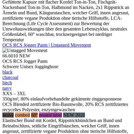
Gefütterte Kapuze mit flacher Kordel Ton-in-Ton, Fischgrät-
Nackenband Ton-in-Ton, Halbmond im Nacken, 2x1 Rippstrick an
Ärmeln und Bund, Kängurutaschen, weicher Griff, innen angeraut,
zertifizierte vegane Produktion ohne tierische Hilfsstoffe, LCA-
Berechnung (Life Cycle Assessment) zur Bewertung der
Umweltauswirkungen über den gesamten Lebenszyklus, neutrales
Größenlabel, 60° waschbar, trocknergeeignet bei niedriger
Temperatur
OCS RCS Jogger Pants | Untagged Movement
66.6010
NEW
OCS RCS Jogger Pants
Schwere Unisex Jogginghose
black
charcoal
birch
navy
XXS – 3XL
350g/m², 80% einlaufvorbehandelte gekämmte ringgesponnene
OCS Blended zertifizierte Bio-Baumwolle, 20% RCS zertifiziertes
recyceltes Polyester, enzymgewaschen
heavy
combed
60°
neutral label
NEW 2026
Elastischer Bund mit Kordel, Rippstrickbündchen an Bund und
Beinabschluss, seitliche Eingriffstaschen, weicher Griff, innen
angeraut, zertifizierte vegane Produktion ohne tierische Hilfsstoffe,