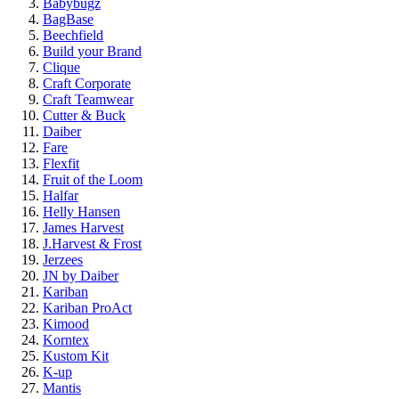
Babybugz
BagBase
Beechfield
Build your Brand
Clique
Craft Corporate
Craft Teamwear
Cutter & Buck
Daiber
Fare
Flexfit
Fruit of the Loom
Halfar
Helly Hansen
James Harvest
J.Harvest & Frost
Jerzees
JN by Daiber
Kariban
Kariban ProAct
Kimood
Korntex
Kustom Kit
K-up
Mantis