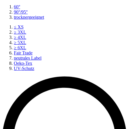
60°
90°/95°
trocknergeeignet
≤ XS
≥ 3XL
≥ 4XL
≥ 5XL
≥ 6XL
Fair Trade
neutrales Label
Oeko-Tex
UV-Schutz