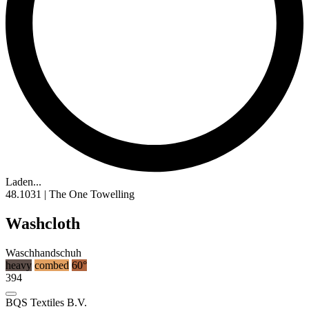
Laden...
48.1031 | The One Towelling
Washcloth
Waschhandschuh
heavy
combed
60°
394
BQS Textiles B.V.