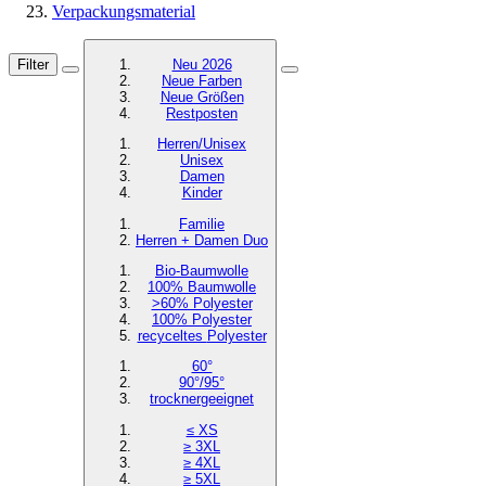
Verpackungsmaterial
Filter
Neu 2026
Neue Farben
Neue Größen
Restposten
Herren/Unisex
Unisex
Damen
Kinder
Familie
Herren + Damen Duo
Bio-Baumwolle
100% Baumwolle
>60% Polyester
100% Polyester
recyceltes
Polyester
60°
90°/95°
trocknergeeignet
≤ XS
≥ 3XL
≥ 4XL
≥ 5XL