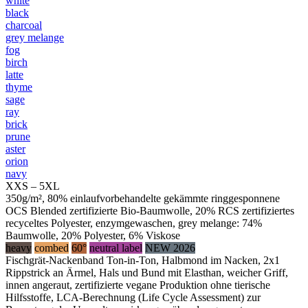
white
black
charcoal
grey melange
fog
birch
latte
thyme
sage
ray
brick
prune
aster
orion
navy
XXS – 5XL
350g/m², 80% einlaufvorbehandelte gekämmte ringgesponnene
OCS Blended zertifizierte Bio-Baumwolle, 20% RCS zertifiziertes
recyceltes Polyester, enzymgewaschen, grey melange: 74%
Baumwolle, 20% Polyester, 6% Viskose
heavy
combed
60°
neutral label
NEW 2026
Fischgrät-Nackenband Ton-in-Ton, Halbmond im Nacken, 2x1
Rippstrick an Ärmel, Hals und Bund mit Elasthan, weicher Griff,
innen angeraut, zertifizierte vegane Produktion ohne tierische
Hilfsstoffe, LCA-Berechnung (Life Cycle Assessment) zur