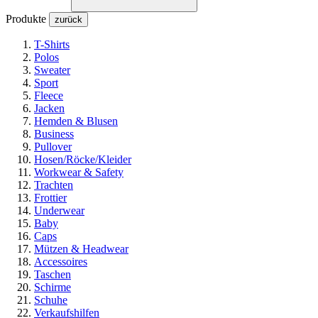
Produkte
zurück
T-Shirts
Polos
Sweater
Sport
Fleece
Jacken
Hemden & Blusen
Business
Pullover
Hosen/Röcke/Kleider
Workwear & Safety
Trachten
Frottier
Underwear
Baby
Caps
Mützen & Headwear
Accessoires
Taschen
Schirme
Schuhe
Verkaufshilfen