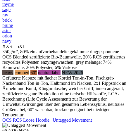
thyme
sage
ray
brick
prune
aster
orion
navy
XXS – 5XL
350g/m², 80% einlaufvorbehandelte gekämmte ringgesponnene
OCS Blended zertifizierte Bio-Baumwolle, 20% RCS zertifiziertes
recyceltes Polyester, enzymgewaschen, grey melange: 74%
Baumwolle, 20% Polyester, 6% Viskose
heavy
combed
60°
neutral label
NEW 2026
Gefütterte Kapuze mit flacher Kordel Ton-in-Ton, Fischgrät-
Nackenband Ton-in-Ton, Halbmond im Nacken, 2x1 Rippstrick an
Ärmeln und Bund, Kängurutasche, weicher Griff, innen angeraut,
zertifizierte vegane Produktion ohne tierische Hilfsstoffe, LCA-
Berechnung (Life Cycle Assessment) zur Bewertung der
Umweltauswirkungen über den gesamten Lebenszyklus, neutrales
Größenlabel, 60° waschbar, trocknergeeignet bei niedriger
Temperatur
OCS RCS Loose Hoodie | Untagged Movement
66.4020
NEW