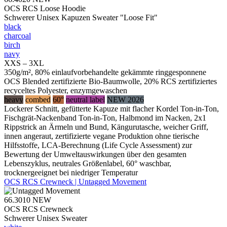
OCS RCS Loose Hoodie
Schwerer Unisex Kapuzen Sweater "Loose Fit"
black
charcoal
birch
navy
XXS – 3XL
350g/m², 80% einlaufvorbehandelte gekämmte ringgesponnene
OCS Blended zertifizierte Bio-Baumwolle, 20% RCS zertifiziertes
recyceltes Polyester, enzymgewaschen
heavy
combed
60°
neutral label
NEW 2026
Lockerer Schnitt, gefütterte Kapuze mit flacher Kordel Ton-in-Ton,
Fischgrät-Nackenband Ton-in-Ton, Halbmond im Nacken, 2x1
Rippstrick an Ärmeln und Bund, Kängurutasche, weicher Griff,
innen angeraut, zertifizierte vegane Produktion ohne tierische
Hilfsstoffe, LCA-Berechnung (Life Cycle Assessment) zur
Bewertung der Umweltauswirkungen über den gesamten
Lebenszyklus, neutrales Größenlabel, 60° waschbar,
trocknergeeignet bei niedriger Temperatur
OCS RCS Crewneck | Untagged Movement
66.3010
NEW
OCS RCS Crewneck
Schwerer Unisex Sweater