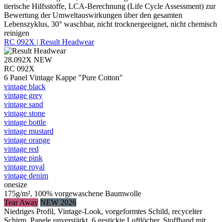
tierische Hilfsstoffe, LCA-Berechnung (Life Cycle Assessment) zur
Bewertung der Umweltauswirkungen über den gesamten
Lebenszyklus, 30° waschbar, nicht trocknergeeignet, nicht chemisch
reinigen
RC 092X | Result Headwear
28.092X
NEW
RC 092X
6 Panel Vintage Kappe "Pure Cotton"
vintage black
vintage grey
vintage sand
vintage stone
vintage bottle
vintage mustard
vintage orange
vintage red
vintage pink
vintage royal
vintage denim
onesize
175g/m², 100% vorgewaschene Baumwolle
Tear Away
NEW 2026
Niedriges Profil, Vintage-Look, vorgeformtes Schild, recycelter
Schirm, Panele unverstärkt, 6 gestickte Luftlöcher, Stoffband mit