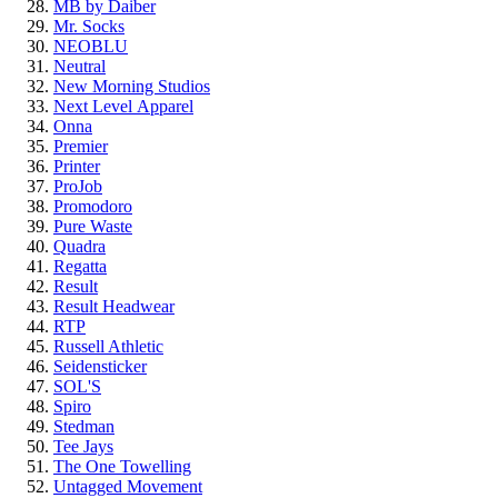
MB by Daiber
Mr. Socks
NEOBLU
Neutral
New Morning Studios
Next Level
Apparel
Onna
Premier
Printer
ProJob
Promodoro
Pure Waste
Quadra
Regatta
Result
Result Headwear
RTP
Russell Athletic
Seidensticker
SOL'S
Spiro
Stedman
Tee Jays
The One Towelling
Untagged Movement