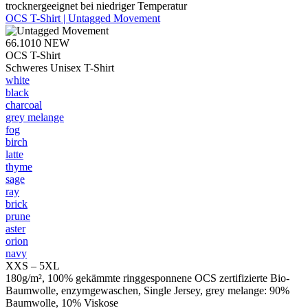
trocknergeeignet bei niedriger Temperatur
OCS T-Shirt | Untagged Movement
66.1010
NEW
OCS T-Shirt
Schweres Unisex T-Shirt
white
black
charcoal
grey melange
fog
birch
latte
thyme
sage
ray
brick
prune
aster
orion
navy
XXS – 5XL
180g/m², 100% gekämmte ringgesponnene OCS zertifizierte Bio-
Baumwolle, enzymgewaschen, Single Jersey, grey melange: 90%
Baumwolle, 10% Viskose