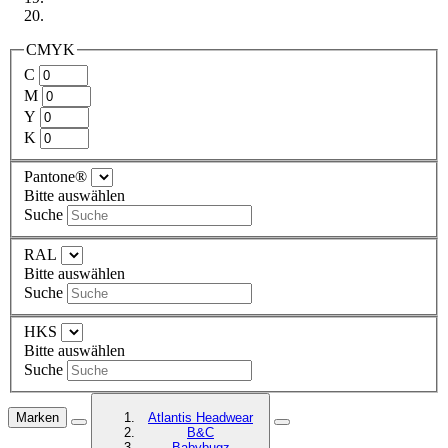
CMYK
C
M
Y
K
Pantone®
Bitte auswählen
Suche
RAL
Bitte auswählen
Suche
HKS
Bitte auswählen
Suche
Marken
Atlantis Headwear
B&C
Babybugz