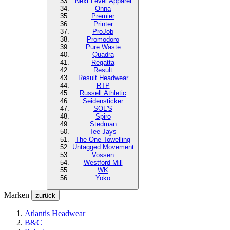
Next Level
Apparel
Onna
Premier
Printer
ProJob
Promodoro
Pure Waste
Quadra
Regatta
Result
Result Headwear
RTP
Russell Athletic
Seidensticker
SOL'S
Spiro
Stedman
Tee Jays
The One Towelling
Untagged Movement
Vossen
Westford Mill
WK
Yoko
Marken
zurück
Atlantis Headwear
B&C