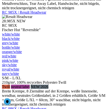
Metallverschluss, Tear Away Label, Handwäsche, nicht bügeln,
nicht trocknergeeignet, nicht chemisch reinigen
RC 985X | Result Headwear
28.985X
NEW
RC 985X
Fischer Hut "Reversible"
white/​white
black/​white
grey/​white
bottle/​white
orange/​white
red/​white
pink/​white
sky/​white
royal/​white
navy/​white
S/M – L/XL
210g/m², 100% recyceltes Polyester-Twill
Twill
neutral label
NEW 2026
Breite Krempe, 8 Ziernähte auf der Krempe, weiße Innenseite,
wendbar, neutrales Größenlabel, in 2 Größen erhältlich, Größe S/M
= 56cm, Größe L/XL = 60cm, 30° waschbar, nicht bügeln, nicht
trocknergeeignet, nicht chemisch reinigen
RC 986X | Result Headwear