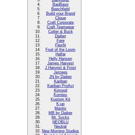
BagBase
Beechfield
Build your Brand
Clique
Craft Corporate
Craft Teamwear
Cutter & Buck
Daiber
Fare
Flexfit
Fruit of the Loom
Halfar
Helly Hansen
James Harvest
J.Harvest & Frost
Jerzees
JN by Daiber
Kariban
Kariban ProAct
Kimood
Korntex
Kustom Kit
K-up
Mantis
MB by Daiber
Mr. Socks
NEOBLU
Neutral
New Morning Studios