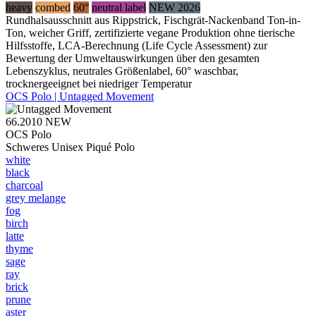
heavy
combed
60°
neutral label
NEW 2026
Rundhalsausschnitt aus Rippstrick, Fischgrät-Nackenband Ton-in-
Ton, weicher Griff, zertifizierte vegane Produktion ohne tierische
Hilfsstoffe, LCA-Berechnung (Life Cycle Assessment) zur
Bewertung der Umweltauswirkungen über den gesamten
Lebenszyklus, neutrales Größenlabel, 60° waschbar,
trocknergeeignet bei niedriger Temperatur
OCS Polo | Untagged Movement
66.2010
NEW
OCS Polo
Schweres Unisex Piqué Polo
white
black
charcoal
grey melange
fog
birch
latte
thyme
sage
ray
brick
prune
aster