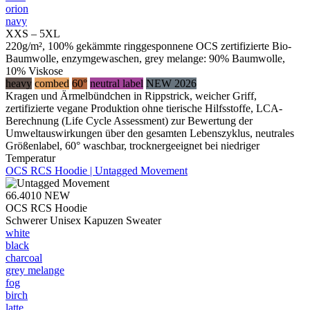
orion
navy
XXS – 5XL
220g/m², 100% gekämmte ringgesponnene OCS zertifizierte Bio-
Baumwolle, enzymgewaschen, grey melange: 90% Baumwolle,
10% Viskose
heavy
combed
60°
neutral label
NEW 2026
Kragen und Ärmelbündchen in Rippstrick, weicher Griff,
zertifizierte vegane Produktion ohne tierische Hilfsstoffe, LCA-
Berechnung (Life Cycle Assessment) zur Bewertung der
Umweltauswirkungen über den gesamten Lebenszyklus, neutrales
Größenlabel, 60° waschbar, trocknergeeignet bei niedriger
Temperatur
OCS RCS Hoodie | Untagged Movement
66.4010
NEW
OCS RCS Hoodie
Schwerer Unisex Kapuzen Sweater
white
black
charcoal
grey melange
fog
birch
latte