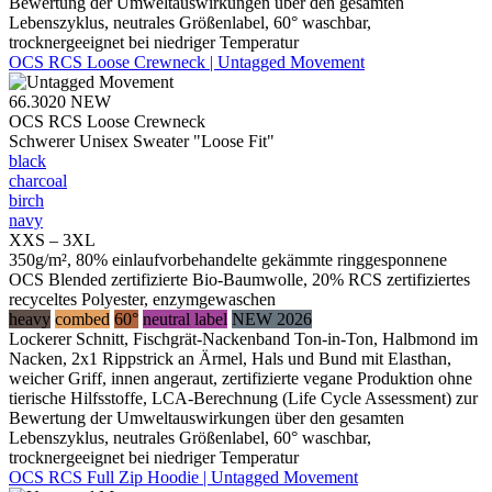
Bewertung der Umweltauswirkungen über den gesamten
Lebenszyklus, neutrales Größenlabel, 60° waschbar,
trocknergeeignet bei niedriger Temperatur
OCS RCS Loose Crewneck | Untagged Movement
66.3020
NEW
OCS RCS Loose Crewneck
Schwerer Unisex Sweater "Loose Fit"
black
charcoal
birch
navy
XXS – 3XL
350g/m², 80% einlaufvorbehandelte gekämmte ringgesponnene
OCS Blended zertifizierte Bio-Baumwolle, 20% RCS zertifiziertes
recyceltes Polyester, enzymgewaschen
heavy
combed
60°
neutral label
NEW 2026
Lockerer Schnitt, Fischgrät-Nackenband Ton-in-Ton, Halbmond im
Nacken, 2x1 Rippstrick an Ärmel, Hals und Bund mit Elasthan,
weicher Griff, innen angeraut, zertifizierte vegane Produktion ohne
tierische Hilfsstoffe, LCA-Berechnung (Life Cycle Assessment) zur
Bewertung der Umweltauswirkungen über den gesamten
Lebenszyklus, neutrales Größenlabel, 60° waschbar,
trocknergeeignet bei niedriger Temperatur
OCS RCS Full Zip Hoodie | Untagged Movement