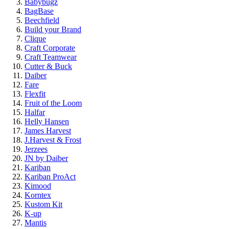
Babybugz
BagBase
Beechfield
Build your Brand
Clique
Craft Corporate
Craft Teamwear
Cutter & Buck
Daiber
Fare
Flexfit
Fruit of the Loom
Halfar
Helly Hansen
James Harvest
J.Harvest & Frost
Jerzees
JN by Daiber
Kariban
Kariban ProAct
Kimood
Korntex
Kustom Kit
K-up
Mantis