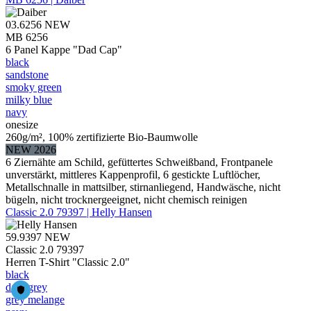
03.6256
NEW
MB 6256
6 Panel Kappe "Dad Cap"
black
sandstone
smoky green
milky blue
navy
onesize
260g/m², 100% zertifizierte Bio-Baumwolle
NEW 2026
6 Ziernähte am Schild, gefüttertes Schweißband, Frontpanele
unverstärkt, mittleres Kappenprofil, 6 gestickte Luftlöcher,
Metallschnalle in mattsilber, stirnanliegend, Handwäsche, nicht
bügeln, nicht trocknergeeignet, nicht chemisch reinigen
Classic 2.0 79397 | Helly Hansen
59.9397
NEW
Classic 2.0 79397
Herren T-Shirt "Classic 2.0"
black
dark grey
grey melange