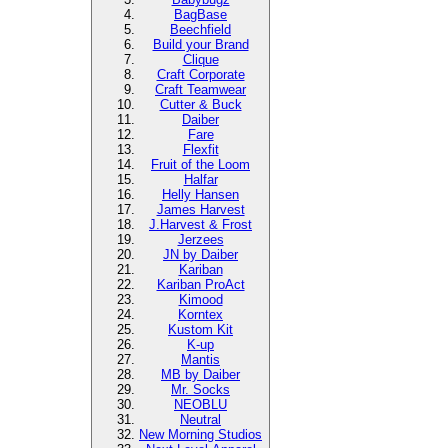
BagBase
Beechfield
Build your Brand
Clique
Craft Corporate
Craft Teamwear
Cutter & Buck
Daiber
Fare
Flexfit
Fruit of the Loom
Halfar
Helly Hansen
James Harvest
J.Harvest & Frost
Jerzees
JN by Daiber
Kariban
Kariban ProAct
Kimood
Korntex
Kustom Kit
K-up
Mantis
MB by Daiber
Mr. Socks
NEOBLU
Neutral
New Morning Studios