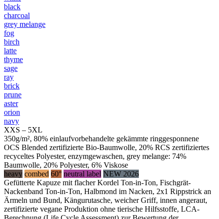
black
charcoal
grey melange
fog
birch
latte
thyme
sage
ray
brick
prune
aster
orion
navy
XXS – 5XL
350g/m², 80% einlaufvorbehandelte gekämmte ringgesponnene
OCS Blended zertifizierte Bio-Baumwolle, 20% RCS zertifiziertes
recyceltes Polyester, enzymgewaschen, grey melange: 74%
Baumwolle, 20% Polyester, 6% Viskose
heavy
combed
60°
neutral label
NEW 2026
Gefütterte Kapuze mit flacher Kordel Ton-in-Ton, Fischgrät-
Nackenband Ton-in-Ton, Halbmond im Nacken, 2x1 Rippstrick an
Ärmeln und Bund, Kängurutasche, weicher Griff, innen angeraut,
zertifizierte vegane Produktion ohne tierische Hilfsstoffe, LCA-
Berechnung (Life Cycle Assessment) zur Bewertung der