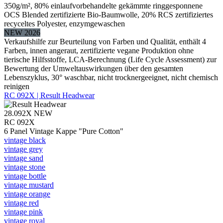
350g/m², 80% einlaufvorbehandelte gekämmte ringgesponnene
OCS Blended zertifizierte Bio-Baumwolle, 20% RCS zertifiziertes
recyceltes Polyester, enzymgewaschen
NEW 2026
Verkaufshilfe zur Beurteilung von Farben und Qualität, enthält 4
Farben, innen angeraut, zertifizierte vegane Produktion ohne
tierische Hilfsstoffe, LCA-Berechnung (Life Cycle Assessment) zur
Bewertung der Umweltauswirkungen über den gesamten
Lebenszyklus, 30° waschbar, nicht trocknergeeignet, nicht chemisch
reinigen
RC 092X | Result Headwear
28.092X
NEW
RC 092X
6 Panel Vintage Kappe "Pure Cotton"
vintage black
vintage grey
vintage sand
vintage stone
vintage bottle
vintage mustard
vintage orange
vintage red
vintage pink
vintage royal