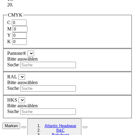
CMYK
C
M
Y
K
Pantone®
Bitte auswählen
Suche
RAL
Bitte auswählen
Suche
HKS
Bitte auswählen
Suche
Marken
Atlantis Headwear
B&C
Babybugz