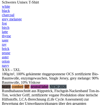
Schweres Unisex T-Shirt
white
black
charcoal
grey melange
fog
birch
latte
thyme
sage
ray
brick
prune
aster
orion
navy
XXS – 5XL
180g/m², 100% gekämmte ringgesponnene OCS zertifizierte Bio-
Baumwolle, enzymgewaschen, Single Jersey, grey melange: 90%
Baumwolle, 10% Viskose
heavy
combed
60°
neutral label
NEW 2026
Rundhalsausschnitt aus Rippstrick, Fischgrät-Nackenband Ton-in-
Ton, weicher Griff, zertifizierte vegane Produktion ohne tierische
Hilfsstoffe, LCA-Berechnung (Life Cycle Assessment) zur
Bewertung der Umweltauswirkungen über den gesamten