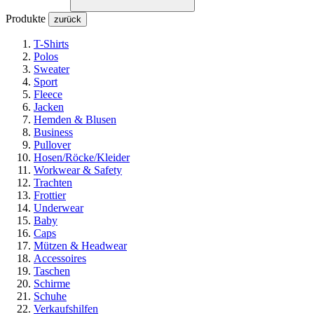
Produkte
zurück
T-Shirts
Polos
Sweater
Sport
Fleece
Jacken
Hemden & Blusen
Business
Pullover
Hosen/Röcke/Kleider
Workwear & Safety
Trachten
Frottier
Underwear
Baby
Caps
Mützen & Headwear
Accessoires
Taschen
Schirme
Schuhe
Verkaufshilfen