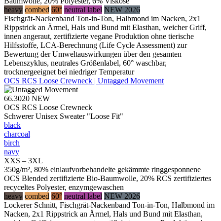
Baumwolle, 20% Polyester, 6% Viskose
heavy
combed
60°
neutral label
NEW 2026
Fischgrät-Nackenband Ton-in-Ton, Halbmond im Nacken, 2x1
Rippstrick an Ärmel, Hals und Bund mit Elasthan, weicher Griff,
innen angeraut, zertifizierte vegane Produktion ohne tierische
Hilfsstoffe, LCA-Berechnung (Life Cycle Assessment) zur
Bewertung der Umweltauswirkungen über den gesamten
Lebenszyklus, neutrales Größenlabel, 60° waschbar,
trocknergeeignet bei niedriger Temperatur
OCS RCS Loose Crewneck | Untagged Movement
66.3020
NEW
OCS RCS Loose Crewneck
Schwerer Unisex Sweater "Loose Fit"
black
charcoal
birch
navy
XXS – 3XL
350g/m², 80% einlaufvorbehandelte gekämmte ringgesponnene
OCS Blended zertifizierte Bio-Baumwolle, 20% RCS zertifiziertes
recyceltes Polyester, enzymgewaschen
heavy
combed
60°
neutral label
NEW 2026
Lockerer Schnitt, Fischgrät-Nackenband Ton-in-Ton, Halbmond im
Nacken, 2x1 Rippstrick an Ärmel, Hals und Bund mit Elasthan,