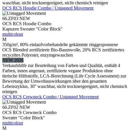
waschbar, nicht trocknergeeignet, nicht chemisch reinigen
OCS RCS Hoodie Combo | Untagged Movement
66.ZF03
NEW
OCS RCS Hoodie Combo
Kapuzen Sweater "Color Block"
multicolour
M
350g/m², 80% einlaufvorbehandelte gekämmte ringgesponnene
OCS Blended zertifizierte Bio-Baumwolle, 20% RCS zertifiziertes
recyceltes Polyester, enzymgewaschen
NEW 2026
Verkaufshilfe zur Beurteilung von Farben und Qualität, enthält 4
Farben, innen angeraut, zertifizierte vegane Produktion ohne
tierische Hilfsstoffe, LCA-Berechnung (Life Cycle Assessment) zur
Bewertung der Umweltauswirkungen über den gesamten
Lebenszyklus, 30° waschbar, nicht trocknergeeignet, nicht chemisch
reinigen
OCS RCS Crewneck Combo | Untagged Movement
66.ZF02
NEW
OCS RCS Crewneck Combo
Sweater "Color Block"
multicolour
M