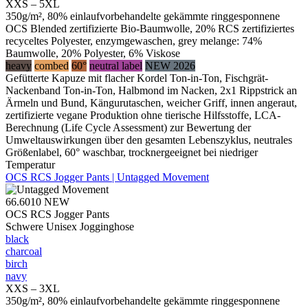
XXS – 5XL
350g/m², 80% einlaufvorbehandelte gekämmte ringgesponnene
OCS Blended zertifizierte Bio-Baumwolle, 20% RCS zertifiziertes
recyceltes Polyester, enzymgewaschen, grey melange: 74%
Baumwolle, 20% Polyester, 6% Viskose
heavy
combed
60°
neutral label
NEW 2026
Gefütterte Kapuze mit flacher Kordel Ton-in-Ton, Fischgrät-
Nackenband Ton-in-Ton, Halbmond im Nacken, 2x1 Rippstrick an
Ärmeln und Bund, Kängurutaschen, weicher Griff, innen angeraut,
zertifizierte vegane Produktion ohne tierische Hilfsstoffe, LCA-
Berechnung (Life Cycle Assessment) zur Bewertung der
Umweltauswirkungen über den gesamten Lebenszyklus, neutrales
Größenlabel, 60° waschbar, trocknergeeignet bei niedriger
Temperatur
OCS RCS Jogger Pants | Untagged Movement
66.6010
NEW
OCS RCS Jogger Pants
Schwere Unisex Jogginghose
black
charcoal
birch
navy
XXS – 3XL
350g/m², 80% einlaufvorbehandelte gekämmte ringgesponnene