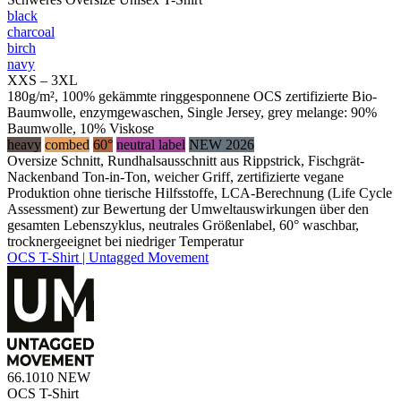
black
charcoal
birch
navy
XXS – 3XL
180g/m², 100% gekämmte ringgesponnene OCS zertifizierte Bio-
Baumwolle, enzymgewaschen, Single Jersey, grey melange: 90%
Baumwolle, 10% Viskose
heavy
combed
60°
neutral label
NEW 2026
Oversize Schnitt, Rundhalsausschnitt aus Rippstrick, Fischgrät-
Nackenband Ton-in-Ton, weicher Griff, zertifizierte vegane
Produktion ohne tierische Hilfsstoffe, LCA-Berechnung (Life Cycle
Assessment) zur Bewertung der Umweltauswirkungen über den
gesamten Lebenszyklus, neutrales Größenlabel, 60° waschbar,
trocknergeeignet bei niedriger Temperatur
OCS T-Shirt | Untagged Movement
66.1010
NEW
OCS T-Shirt