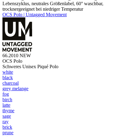
Lebenszyklus, neutrales Größenlabel, 60° waschbar,
trocknergeeignet bei niedriger Temperatur
OCS Polo | Untagged Movement
66.2010
NEW
OCS Polo
Schweres Unisex Piqué Polo
white
black
charcoal
grey melange
fog
birch
latte
thyme
sage
ray
brick
prune