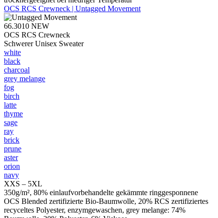
OCS RCS Crewneck | Untagged Movement
66.3010
NEW
OCS RCS Crewneck
Schwerer Unisex Sweater
white
black
charcoal
grey melange
fog
birch
latte
thyme
sage
ray
brick
prune
aster
orion
navy
XXS – 5XL
350g/m², 80% einlaufvorbehandelte gekämmte ringgesponnene
OCS Blended zertifizierte Bio-Baumwolle, 20% RCS zertifiziertes
recyceltes Polyester, enzymgewaschen, grey melange: 74%