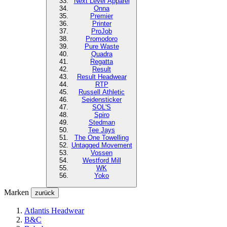
Next Level
Apparel
Onna
Premier
Printer
ProJob
Promodoro
Pure Waste
Quadra
Regatta
Result
Result Headwear
RTP
Russell Athletic
Seidensticker
SOL'S
Spiro
Stedman
Tee Jays
The One Towelling
Untagged Movement
Vossen
Westford Mill
WK
Yoko
Marken
zurück
Atlantis Headwear
B&C