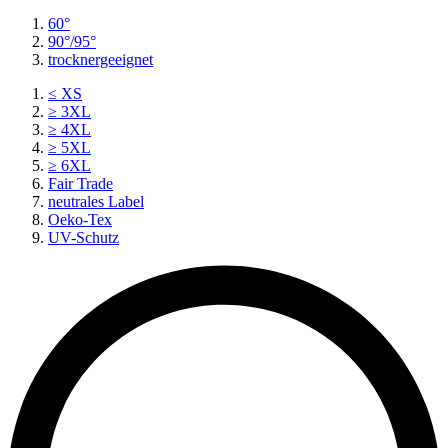
60°
90°/95°
trocknergeeignet
≤ XS
≥ 3XL
≥ 4XL
≥ 5XL
≥ 6XL
Fair Trade
neutrales Label
Oeko-Tex
UV-Schutz