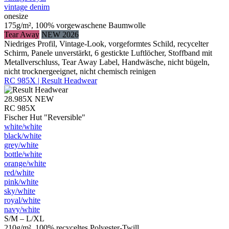
vintage denim
onesize
175g/m², 100% vorgewaschene Baumwolle
Tear Away
NEW 2026
Niedriges Profil, Vintage-Look, vorgeformtes Schild, recycelter
Schirm, Panele unverstärkt, 6 gestickte Luftlöcher, Stoffband mit
Metallverschluss, Tear Away Label, Handwäsche, nicht bügeln,
nicht trocknergeeignet, nicht chemisch reinigen
RC 985X | Result Headwear
28.985X
NEW
RC 985X
Fischer Hut "Reversible"
white/​white
black/​white
grey/​white
bottle/​white
orange/​white
red/​white
pink/​white
sky/​white
royal/​white
navy/​white
S/M – L/XL
210g/m², 100% recyceltes Polyester-Twill