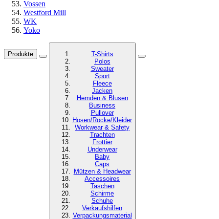
Vossen
Westford Mill
WK
Yoko
Produkte
T-Shirts
Polos
Sweater
Sport
Fleece
Jacken
Hemden & Blusen
Business
Pullover
Hosen/Röcke/Kleider
Workwear & Safety
Trachten
Frottier
Underwear
Baby
Caps
Mützen & Headwear
Accessoires
Taschen
Schirme
Schuhe
Verkaufshilfen
Verpackungsmaterial