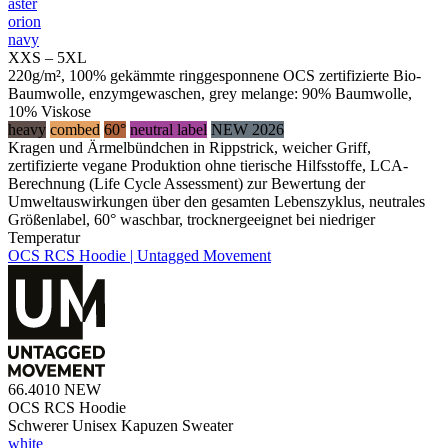
aster
orion
navy
XXS – 5XL
220g/m², 100% gekämmte ringgesponnene OCS zertifizierte Bio-
Baumwolle, enzymgewaschen, grey melange: 90% Baumwolle,
10% Viskose
heavy
combed
60°
neutral label
NEW 2026
Kragen und Ärmelbündchen in Rippstrick, weicher Griff,
zertifizierte vegane Produktion ohne tierische Hilfsstoffe, LCA-
Berechnung (Life Cycle Assessment) zur Bewertung der
Umweltauswirkungen über den gesamten Lebenszyklus, neutrales
Größenlabel, 60° waschbar, trocknergeeignet bei niedriger
Temperatur
OCS RCS Hoodie | Untagged Movement
66.4010
NEW
OCS RCS Hoodie
Schwerer Unisex Kapuzen Sweater
white