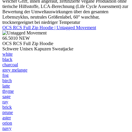
weicher Griff, innen angeraut, zertifizierte vegane Produktion ohne
tierische Hilfsstoffe, LCA-Berechnung (Life Cycle Assessment) zur
Bewertung der Umweltauswirkungen über den gesamten
Lebenszyklus, neutrales Größenlabel, 60° waschbar,
trocknergeeignet bei niedriger Temperatur
OCS RCS Full Zip Hoodie | Untagged Movement
66.5010
NEW
OCS RCS Full Zip Hoodie
Schwere Unisex Kapuzen Sweatjacke
white
black
charcoal
grey melange
fog
birch
latte
thyme
sage
ray
brick
prune
aster
orion
navy