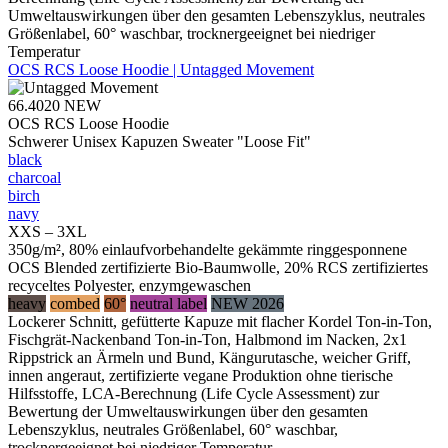
Umweltauswirkungen über den gesamten Lebenszyklus, neutrales
Größenlabel, 60° waschbar, trocknergeeignet bei niedriger
Temperatur
OCS RCS Loose Hoodie | Untagged Movement
66.4020
NEW
OCS RCS Loose Hoodie
Schwerer Unisex Kapuzen Sweater "Loose Fit"
black
charcoal
birch
navy
XXS – 3XL
350g/m², 80% einlaufvorbehandelte gekämmte ringgesponnene
OCS Blended zertifizierte Bio-Baumwolle, 20% RCS zertifiziertes
recyceltes Polyester, enzymgewaschen
heavy
combed
60°
neutral label
NEW 2026
Lockerer Schnitt, gefütterte Kapuze mit flacher Kordel Ton-in-Ton,
Fischgrät-Nackenband Ton-in-Ton, Halbmond im Nacken, 2x1
Rippstrick an Ärmeln und Bund, Kängurutasche, weicher Griff,
innen angeraut, zertifizierte vegane Produktion ohne tierische
Hilfsstoffe, LCA-Berechnung (Life Cycle Assessment) zur
Bewertung der Umweltauswirkungen über den gesamten
Lebenszyklus, neutrales Größenlabel, 60° waschbar,
trocknergeeignet bei niedriger Temperatur