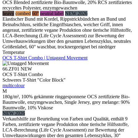
OCS Blended zertifizierte Bio-Baumwolle, 20% RCS zertifiziertes
recyceltes Polyester, enzymgewaschen
heavy
combed
60°
neutral label
NEW 2026
Elastischer Bund mit Kordel, Rippstrickbündchen an Bund und
Beinabschluss, seitliche Eingriffstaschen, weicher Griff, innen
angeraut, zertifizierte vegane Produktion ohne tierische Hilfsstoffe,
LCA-Berechnung (Life Cycle Assessment) zur Bewertung der
Umweltauswirkungen über den gesamten Lebenszyklus, neutrales
Größenlabel, 60° waschbar, trocknergeeignet bei niedriger
Temperatur
OCS T-Shirt Combo | Untagged Movement
66.ZF01
NEW
OCS T-Shirt Combo
Schweres T-Shirt "Color Block"
multicolour
M
180g/m², 100% gekämmte ringgesponnene OCS zertifizierte Bio-
Baumwolle, enzymgewaschen, Single Jersey, grey melange: 90%
Baumwolle, 10% Viskose
NEW 2026
Verkaufshilfe zur Beurteilung von Farben und Qualität, enthält 9
Farben, zertifizierte vegane Produktion ohne tierische Hilfsstoffe,
LCA-Berechnung (Life Cycle Assessment) zur Bewertung der
Umweltauswirkungen über den gesamten Lebenszyklus, 30°