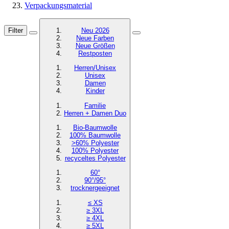
Verpackungsmaterial
Filter
Neu 2026
Neue Farben
Neue Größen
Restposten
Herren/Unisex
Unisex
Damen
Kinder
Familie
Herren + Damen Duo
Bio-Baumwolle
100% Baumwolle
>60% Polyester
100% Polyester
recyceltes
Polyester
60°
90°/95°
trocknergeeignet
≤ XS
≥ 3XL
≥ 4XL
≥ 5XL