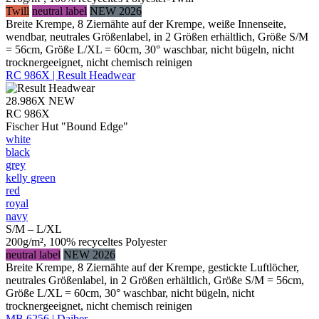
Twill
neutral label
NEW 2026
Breite Krempe, 8 Ziernähte auf der Krempe, weiße Innenseite,
wendbar, neutrales Größenlabel, in 2 Größen erhältlich, Größe S/M
= 56cm, Größe L/XL = 60cm, 30° waschbar, nicht bügeln, nicht
trocknergeeignet, nicht chemisch reinigen
RC 986X | Result Headwear
28.986X
NEW
RC 986X
Fischer Hut "Bound Edge"
white
black
grey
kelly green
red
royal
navy
S/M – L/XL
200g/m², 100% recyceltes Polyester
neutral label
NEW 2026
Breite Krempe, 8 Ziernähte auf der Krempe, gestickte Luftlöcher,
neutrales Größenlabel, in 2 Größen erhältlich, Größe S/M = 56cm,
Größe L/XL = 60cm, 30° waschbar, nicht bügeln, nicht
trocknergeeignet, nicht chemisch reinigen
MB 6256 | Daiber