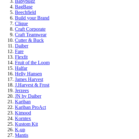
Babybugz
BagBase
Beechfield
Build your Brand
Clique
Craft Corporate
Craft Teamwear
Cutter & Buck
Daiber
Fare
Flexfit
Fruit of the Loom
Halfar
Helly Hansen
James Harvest
J.Harvest & Frost
Jerzees
JN by Daiber
Kariban
Kariban ProAct
Kimood
Korntex
Kustom Kit
K-up
Mantis