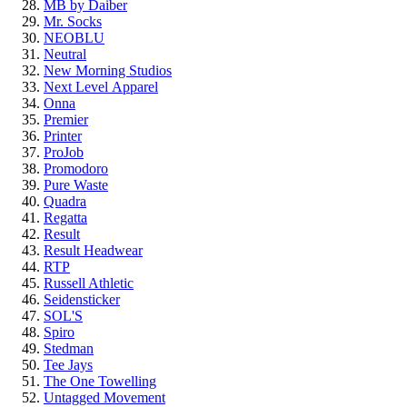
MB by Daiber
Mr. Socks
NEOBLU
Neutral
New Morning Studios
Next Level
Apparel
Onna
Premier
Printer
ProJob
Promodoro
Pure Waste
Quadra
Regatta
Result
Result Headwear
RTP
Russell Athletic
Seidensticker
SOL'S
Spiro
Stedman
Tee Jays
The One Towelling
Untagged Movement