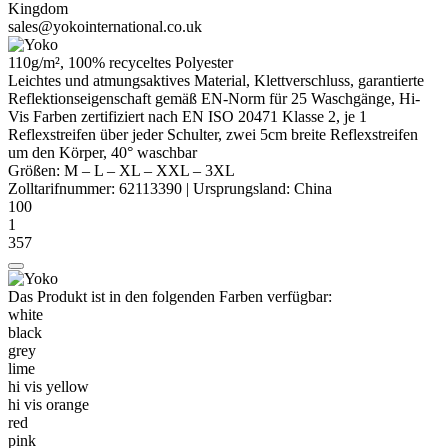
Kingdom
sales@yokointernational.co.uk
110g/m², 100% recyceltes
Polyester
Leichtes und atmungsaktives Material, Klettverschluss, garantierte
Reflektionseigenschaft gemäß EN-Norm für 25 Waschgänge, Hi-
Vis Farben zertifiziert nach
EN ISO 20471
Klasse 2, je 1
Reflexstreifen über jeder Schulter, zwei 5cm breite Reflexstreifen
um den Körper, 40° waschbar
Größen:
M
–
L
–
XL
–
XXL
–
3XL
Zolltarifnummer:
62113390
|
Ursprungsland:
China
100
1
357
Das Produkt ist in den folgenden Farben verfügbar:
white
black
grey
lime
hi vis yellow
hi vis orange
red
pink