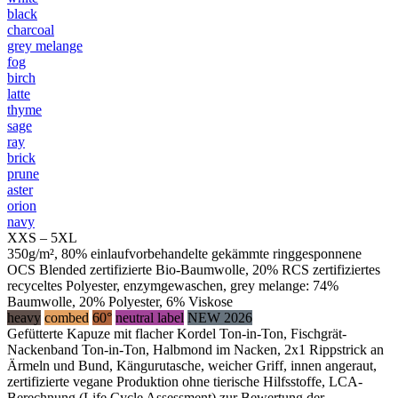
black
charcoal
grey melange
fog
birch
latte
thyme
sage
ray
brick
prune
aster
orion
navy
XXS – 5XL
350g/m², 80% einlaufvorbehandelte gekämmte ringgesponnene
OCS Blended zertifizierte Bio-Baumwolle, 20% RCS zertifiziertes
recyceltes Polyester, enzymgewaschen, grey melange: 74%
Baumwolle, 20% Polyester, 6% Viskose
heavy
combed
60°
neutral label
NEW 2026
Gefütterte Kapuze mit flacher Kordel Ton-in-Ton, Fischgrät-
Nackenband Ton-in-Ton, Halbmond im Nacken, 2x1 Rippstrick an
Ärmeln und Bund, Kängurutasche, weicher Griff, innen angeraut,
zertifizierte vegane Produktion ohne tierische Hilfsstoffe, LCA-
Berechnung (Life Cycle Assessment) zur Bewertung der