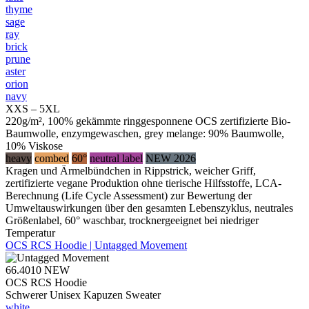
thyme
sage
ray
brick
prune
aster
orion
navy
XXS – 5XL
220g/m², 100% gekämmte ringgesponnene OCS zertifizierte Bio-
Baumwolle, enzymgewaschen, grey melange: 90% Baumwolle,
10% Viskose
heavy
combed
60°
neutral label
NEW 2026
Kragen und Ärmelbündchen in Rippstrick, weicher Griff,
zertifizierte vegane Produktion ohne tierische Hilfsstoffe, LCA-
Berechnung (Life Cycle Assessment) zur Bewertung der
Umweltauswirkungen über den gesamten Lebenszyklus, neutrales
Größenlabel, 60° waschbar, trocknergeeignet bei niedriger
Temperatur
OCS RCS Hoodie | Untagged Movement
66.4010
NEW
OCS RCS Hoodie
Schwerer Unisex Kapuzen Sweater
white