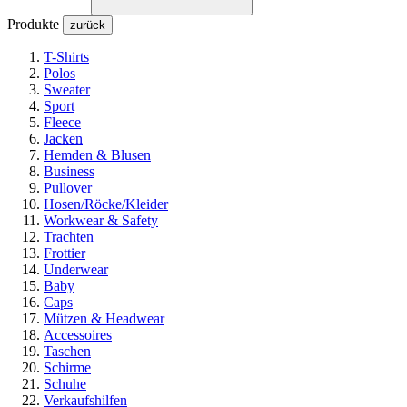
Produkte
zurück
T-Shirts
Polos
Sweater
Sport
Fleece
Jacken
Hemden & Blusen
Business
Pullover
Hosen/Röcke/Kleider
Workwear & Safety
Trachten
Frottier
Underwear
Baby
Caps
Mützen & Headwear
Accessoires
Taschen
Schirme
Schuhe
Verkaufshilfen