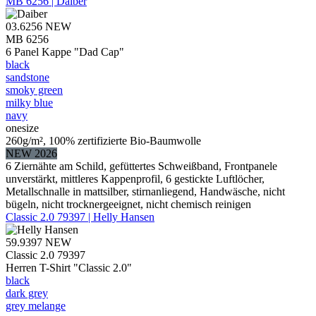
MB 6256 | Daiber
03.6256
NEW
MB 6256
6 Panel Kappe "Dad Cap"
black
sandstone
smoky green
milky blue
navy
onesize
260g/m², 100% zertifizierte Bio-Baumwolle
NEW 2026
6 Ziernähte am Schild, gefüttertes Schweißband, Frontpanele
unverstärkt, mittleres Kappenprofil, 6 gestickte Luftlöcher,
Metallschnalle in mattsilber, stirnanliegend, Handwäsche, nicht
bügeln, nicht trocknergeeignet, nicht chemisch reinigen
Classic 2.0 79397 | Helly Hansen
59.9397
NEW
Classic 2.0 79397
Herren T-Shirt "Classic 2.0"
black
dark grey
grey melange