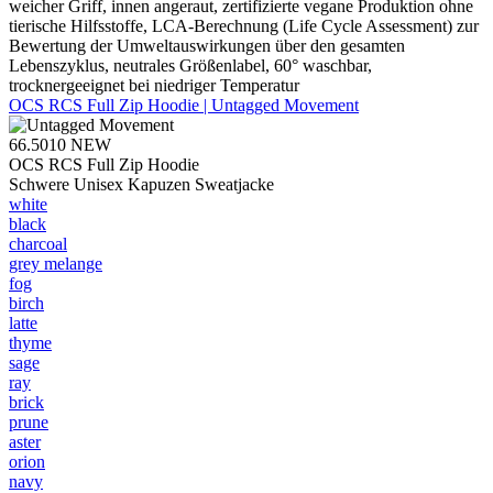
weicher Griff, innen angeraut, zertifizierte vegane Produktion ohne
tierische Hilfsstoffe, LCA-Berechnung (Life Cycle Assessment) zur
Bewertung der Umweltauswirkungen über den gesamten
Lebenszyklus, neutrales Größenlabel, 60° waschbar,
trocknergeeignet bei niedriger Temperatur
OCS RCS Full Zip Hoodie | Untagged Movement
66.5010
NEW
OCS RCS Full Zip Hoodie
Schwere Unisex Kapuzen Sweatjacke
white
black
charcoal
grey melange
fog
birch
latte
thyme
sage
ray
brick
prune
aster
orion
navy