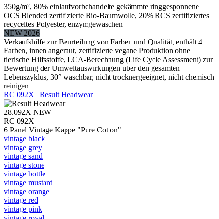
350g/m², 80% einlaufvorbehandelte gekämmte ringgesponnene
OCS Blended zertifizierte Bio-Baumwolle, 20% RCS zertifiziertes
recyceltes Polyester, enzymgewaschen
NEW 2026
Verkaufshilfe zur Beurteilung von Farben und Qualität, enthält 4
Farben, innen angeraut, zertifizierte vegane Produktion ohne
tierische Hilfsstoffe, LCA-Berechnung (Life Cycle Assessment) zur
Bewertung der Umweltauswirkungen über den gesamten
Lebenszyklus, 30° waschbar, nicht trocknergeeignet, nicht chemisch
reinigen
RC 092X | Result Headwear
28.092X
NEW
RC 092X
6 Panel Vintage Kappe "Pure Cotton"
vintage black
vintage grey
vintage sand
vintage stone
vintage bottle
vintage mustard
vintage orange
vintage red
vintage pink
vintage royal