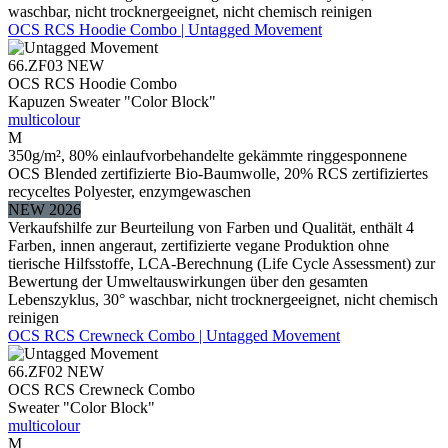
waschbar, nicht trocknergeeignet, nicht chemisch reinigen
OCS RCS Hoodie Combo | Untagged Movement
66.ZF03
NEW
OCS RCS Hoodie Combo
Kapuzen Sweater "Color Block"
multicolour
M
350g/m², 80% einlaufvorbehandelte gekämmte ringgesponnene
OCS Blended zertifizierte Bio-Baumwolle, 20% RCS zertifiziertes
recyceltes Polyester, enzymgewaschen
NEW 2026
Verkaufshilfe zur Beurteilung von Farben und Qualität, enthält 4
Farben, innen angeraut, zertifizierte vegane Produktion ohne
tierische Hilfsstoffe, LCA-Berechnung (Life Cycle Assessment) zur
Bewertung der Umweltauswirkungen über den gesamten
Lebenszyklus, 30° waschbar, nicht trocknergeeignet, nicht chemisch
reinigen
OCS RCS Crewneck Combo | Untagged Movement
66.ZF02
NEW
OCS RCS Crewneck Combo
Sweater "Color Block"
multicolour
M