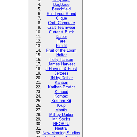
BagBase
Beechfield
Build your Brand
Clique
Craft Corporate
Craft Teamwear
Cutter & Buck
Daiber
Fare
Flexfit
Fruit of the Loom
Halfar
Helly Hansen
James Harvest
J.Harvest & Frost
Jerzees
JN by Daiber
Kariban
Kariban ProAct
Kimood
Korntex
Kustom Kit
K-up
Mantis
MB by Daiber
Mr. Socks
NEOBLU
Neutral
New Morning Studios