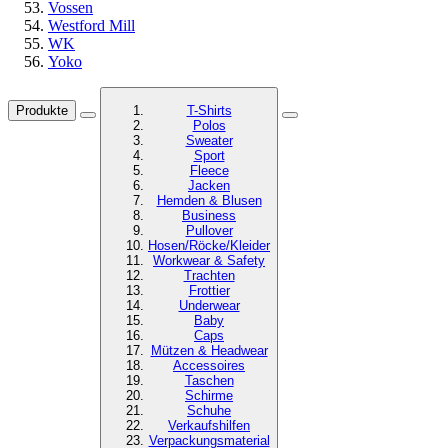
Vossen
Westford Mill
WK
Yoko
Produkte
T-Shirts
Polos
Sweater
Sport
Fleece
Jacken
Hemden & Blusen
Business
Pullover
Hosen/Röcke/Kleider
Workwear & Safety
Trachten
Frottier
Underwear
Baby
Caps
Mützen & Headwear
Accessoires
Taschen
Schirme
Schuhe
Verkaufshilfen
Verpackungsmaterial