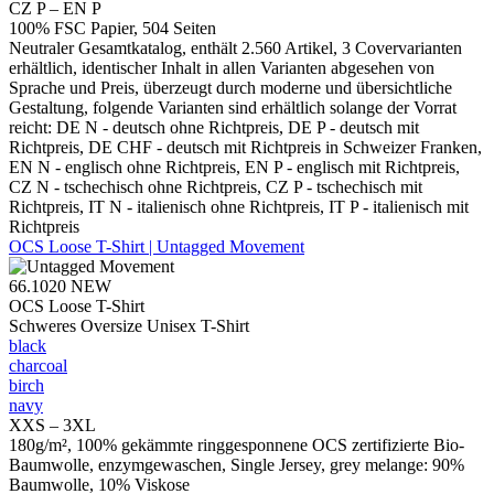
CZ P – EN P
100% FSC Papier, 504 Seiten
Neutraler Gesamtkatalog, enthält 2.560 Artikel, 3 Covervarianten
erhältlich, identischer Inhalt in allen Varianten abgesehen von
Sprache und Preis, überzeugt durch moderne und übersichtliche
Gestaltung, folgende Varianten sind erhältlich solange der Vorrat
reicht: DE N - deutsch ohne Richtpreis, DE P - deutsch mit
Richtpreis, DE CHF - deutsch mit Richtpreis in Schweizer Franken,
EN N - englisch ohne Richtpreis, EN P - englisch mit Richtpreis,
CZ N - tschechisch ohne Richtpreis, CZ P - tschechisch mit
Richtpreis, IT N - italienisch ohne Richtpreis, IT P - italienisch mit
Richtpreis
OCS Loose T-Shirt | Untagged Movement
66.1020
NEW
OCS Loose T-Shirt
Schweres Oversize Unisex T-Shirt
black
charcoal
birch
navy
XXS – 3XL
180g/m², 100% gekämmte ringgesponnene OCS zertifizierte Bio-
Baumwolle, enzymgewaschen, Single Jersey, grey melange: 90%
Baumwolle, 10% Viskose