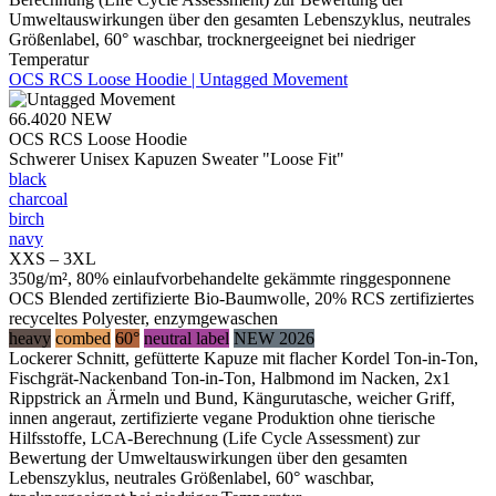
Umweltauswirkungen über den gesamten Lebenszyklus, neutrales
Größenlabel, 60° waschbar, trocknergeeignet bei niedriger
Temperatur
OCS RCS Loose Hoodie | Untagged Movement
66.4020
NEW
OCS RCS Loose Hoodie
Schwerer Unisex Kapuzen Sweater "Loose Fit"
black
charcoal
birch
navy
XXS – 3XL
350g/m², 80% einlaufvorbehandelte gekämmte ringgesponnene
OCS Blended zertifizierte Bio-Baumwolle, 20% RCS zertifiziertes
recyceltes Polyester, enzymgewaschen
heavy
combed
60°
neutral label
NEW 2026
Lockerer Schnitt, gefütterte Kapuze mit flacher Kordel Ton-in-Ton,
Fischgrät-Nackenband Ton-in-Ton, Halbmond im Nacken, 2x1
Rippstrick an Ärmeln und Bund, Kängurutasche, weicher Griff,
innen angeraut, zertifizierte vegane Produktion ohne tierische
Hilfsstoffe, LCA-Berechnung (Life Cycle Assessment) zur
Bewertung der Umweltauswirkungen über den gesamten
Lebenszyklus, neutrales Größenlabel, 60° waschbar,