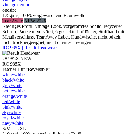
vintage denim
onesize
175g/m², 100% vorgewaschene Baumwolle
Tear Away
NEW 2026
Niedriges Profil, Vintage-Look, vorgeformtes Schild, recycelter
Schirm, Panele unverstärkt, 6 gestickte Luftlöcher, Stoffband mit
Metallverschluss, Tear Away Label, Handwäsche, nicht bügeln,
nicht trocknergeeignet, nicht chemisch reinigen
RC 985X | Result Headwear
28.985X
NEW
RC 985X
Fischer Hut "Reversible"
white/​white
black/​white
grey/​white
bottle/​white
orange/​white
red/​white
pink/​white
sky/​white
royal/​white
navy/​white
S/M – L/XL
210g/m², 100% recyceltes Polyester-Twill