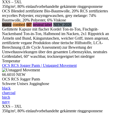
XXS – 5XL
350g/m², 80% einlaufvorbehandelte gekämmte ringgesponnene
OCS Blended zertifizierte Bio-Baumwolle, 20% RCS zertifiziertes
recyceltes Polyester, enzymgewaschen, grey melange: 74%
Baumwolle, 20% Polyester, 6% Viskose
heavy
combed
60°
neutral label
NEW 2026
Gefütterte Kapuze mit flacher Kordel Ton-in-Ton, Fischgrät-
Nackenband Ton-in-Ton, Halbmond im Nacken, 2x1 Rippstrick an
Ärmeln und Bund, Kängurutaschen, weicher Griff, innen angeraut,
zertifizierte vegane Produktion ohne tierische Hilfsstoffe, LCA-
Berechnung (Life Cycle Assessment) zur Bewertung der
Umweltauswirkungen über den gesamten Lebenszyklus, neutrales
Größenlabel, 60° waschbar, trocknergeeignet bei niedriger
Temperatur
OCS RCS Jogger Pants | Untagged Movement
66.6010
NEW
OCS RCS Jogger Pants
Schwere Unisex Jogginghose
black
charcoal
birch
navy
XXS – 3XL
350g/m², 80% einlaufvorbehandelte gekämmte ringgesponnene