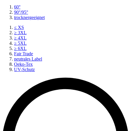
60°
90°/95°
trocknergeeignet
≤ XS
≥ 3XL
≥ 4XL
≥ 5XL
≥ 6XL
Fair Trade
neutrales Label
Oeko-Tex
UV-Schutz