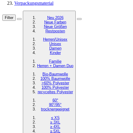
Verpackungsmaterial
Filter
Neu 2026
Neue Farben
Neue Größen
Restposten
Herren/Unisex
Unisex
Damen
Kinder
Familie
Herren + Damen Duo
Bio-Baumwolle
100% Baumwolle
>60% Polyester
100% Polyester
recyceltes
Polyester
60°
90°/95°
trocknergeeignet
≤ XS
≥ 3XL
≥ 4XL
≥ 5XL