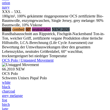
orion
navy
XXS – 5XL
180g/m², 100% gekämmte ringgesponnene OCS zertifizierte Bio-
Baumwolle, enzymgewaschen, Single Jersey, grey melange: 90%
Baumwolle, 10% Viskose
heavy
combed
60°
neutral label
NEW 2026
Rundhalsausschnitt aus Rippstrick, Fischgrät-Nackenband Ton-in-
Ton, weicher Griff, zertifizierte vegane Produktion ohne tierische
Hilfsstoffe, LCA-Berechnung (Life Cycle Assessment) zur
Bewertung der Umweltauswirkungen über den gesamten
Lebenszyklus, neutrales Größenlabel, 60° waschbar,
trocknergeeignet bei niedriger Temperatur
OCS Polo | Untagged Movement
66.2010
NEW
OCS Polo
Schweres Unisex Piqué Polo
white
black
charcoal
grey melange
fog
birch
latte