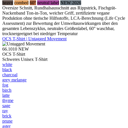
heavy
combed
60°
neutral label
NEW 2026
Oversize Schnitt, Rundhalsausschnitt aus Rippstrick, Fischgrät-
Nackenband Ton-in-Ton, weicher Griff, zertifizierte vegane
Produktion ohne tierische Hilfsstoffe, LCA-Berechnung (Life Cycle
Assessment) zur Bewertung der Umweltauswirkungen über den
gesamten Lebenszyklus, neutrales Größenlabel, 60° waschbar,
trocknergeeignet bei niedriger Temperatur
OCS T-Shirt | Untagged Movement
66.1010
NEW
OCS T-Shirt
Schweres Unisex T-Shirt
white
black
charcoal
grey melange
fog
birch
latte
thyme
sage
ray
brick
prune
aster