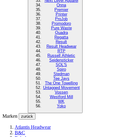
Next Level
Apparel
Onna
Premier
Printer
ProJob
Promodoro
Pure Waste
Quadra
Regatta
Result
Result Headwear
RTP
Russell Athletic
Seidensticker
SOL'S
Spiro
Stedman
Tee Jays
The One Towelling
Untagged Movement
Vossen
Westford Mill
WK
Yoko
Marken
zurück
Atlantis Headwear
B&C