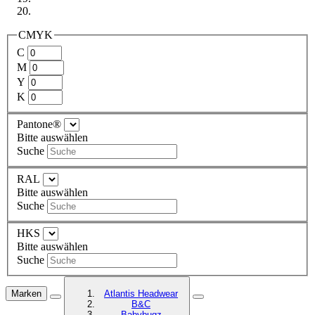
CMYK
C
M
Y
K
Pantone®
Bitte auswählen
Suche
RAL
Bitte auswählen
Suche
HKS
Bitte auswählen
Suche
Marken
Atlantis Headwear
B&C
Babybugz