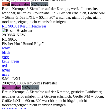
Twill
neutral label
NEW 2026
Breite Krempe, 8 Ziernähte auf der Krempe, weiße Innenseite,
wendbar, neutrales Größenlabel, in 2 Größen erhältlich, Größe S/M
= 56cm, Größe L/XL = 60cm, 30° waschbar, nicht bügeln, nicht
trocknergeeignet, nicht chemisch reinigen
RC 986X | Result Headwear
28.986X
NEW
RC 986X
Fischer Hut "Bound Edge"
white
black
grey
kelly green
red
royal
navy
S/M – L/XL
200g/m², 100% recyceltes Polyester
neutral label
NEW 2026
Breite Krempe, 8 Ziernähte auf der Krempe, gestickte Luftlöcher,
neutrales Größenlabel, in 2 Größen erhältlich, Größe S/M = 56cm,
Größe L/XL = 60cm, 30° waschbar, nicht bügeln, nicht
trocknergeeignet, nicht chemisch reinigen