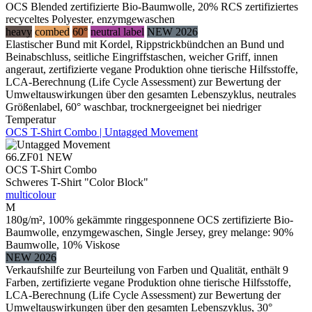
OCS Blended zertifizierte Bio-Baumwolle, 20% RCS zertifiziertes
recyceltes Polyester, enzymgewaschen
heavy
combed
60°
neutral label
NEW 2026
Elastischer Bund mit Kordel, Rippstrickbündchen an Bund und
Beinabschluss, seitliche Eingriffstaschen, weicher Griff, innen
angeraut, zertifizierte vegane Produktion ohne tierische Hilfsstoffe,
LCA-Berechnung (Life Cycle Assessment) zur Bewertung der
Umweltauswirkungen über den gesamten Lebenszyklus, neutrales
Größenlabel, 60° waschbar, trocknergeeignet bei niedriger
Temperatur
OCS T-Shirt Combo | Untagged Movement
66.ZF01
NEW
OCS T-Shirt Combo
Schweres T-Shirt "Color Block"
multicolour
M
180g/m², 100% gekämmte ringgesponnene OCS zertifizierte Bio-
Baumwolle, enzymgewaschen, Single Jersey, grey melange: 90%
Baumwolle, 10% Viskose
NEW 2026
Verkaufshilfe zur Beurteilung von Farben und Qualität, enthält 9
Farben, zertifizierte vegane Produktion ohne tierische Hilfsstoffe,
LCA-Berechnung (Life Cycle Assessment) zur Bewertung der
Umweltauswirkungen über den gesamten Lebenszyklus, 30°