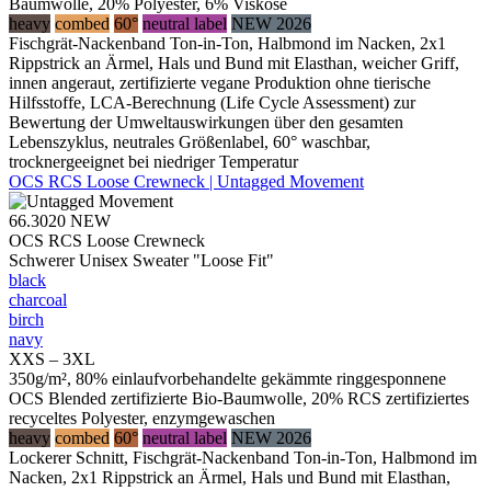
Baumwolle, 20% Polyester, 6% Viskose
heavy
combed
60°
neutral label
NEW 2026
Fischgrät-Nackenband Ton-in-Ton, Halbmond im Nacken, 2x1
Rippstrick an Ärmel, Hals und Bund mit Elasthan, weicher Griff,
innen angeraut, zertifizierte vegane Produktion ohne tierische
Hilfsstoffe, LCA-Berechnung (Life Cycle Assessment) zur
Bewertung der Umweltauswirkungen über den gesamten
Lebenszyklus, neutrales Größenlabel, 60° waschbar,
trocknergeeignet bei niedriger Temperatur
OCS RCS Loose Crewneck | Untagged Movement
66.3020
NEW
OCS RCS Loose Crewneck
Schwerer Unisex Sweater "Loose Fit"
black
charcoal
birch
navy
XXS – 3XL
350g/m², 80% einlaufvorbehandelte gekämmte ringgesponnene
OCS Blended zertifizierte Bio-Baumwolle, 20% RCS zertifiziertes
recyceltes Polyester, enzymgewaschen
heavy
combed
60°
neutral label
NEW 2026
Lockerer Schnitt, Fischgrät-Nackenband Ton-in-Ton, Halbmond im
Nacken, 2x1 Rippstrick an Ärmel, Hals und Bund mit Elasthan,