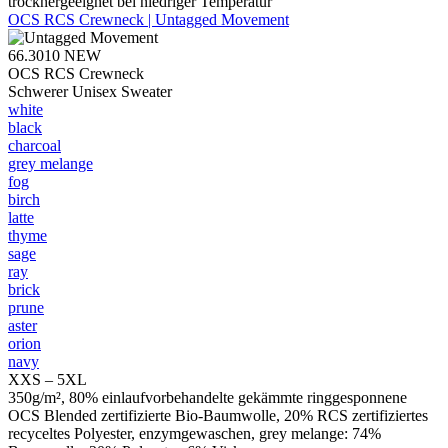
trocknergeeignet bei niedriger Temperatur
OCS RCS Crewneck | Untagged Movement
66.3010
NEW
OCS RCS Crewneck
Schwerer Unisex Sweater
white
black
charcoal
grey melange
fog
birch
latte
thyme
sage
ray
brick
prune
aster
orion
navy
XXS – 5XL
350g/m², 80% einlaufvorbehandelte gekämmte ringgesponnene
OCS Blended zertifizierte Bio-Baumwolle, 20% RCS zertifiziertes
recyceltes Polyester, enzymgewaschen, grey melange: 74%